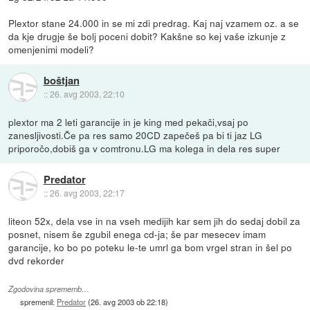
Plextor stane 24.000 in se mi zdi predrag. Kaj naj vzamem oz. a se
da kje drugje še bolj poceni dobit? Kakšne so kej vaše izkunje z
omenjenimi modeli?
boštjan
::
26. avg 2003, 22:10
plextor ma 2 leti garancije in je king med pekači,vsaj po
zanesljivosti.Če pa res samo 20CD zapečeš pa bi ti jaz LG
priporočo,dobiš ga v comtronu.LG ma kolega in dela res super
Predator
::
26. avg 2003, 22:17
liteon 52x, dela vse in na vseh medijih kar sem jih do sedaj dobil za
posnet, nisem še zgubil enega cd-ja; še par mesecev imam
garancije, ko bo po poteku le-te umrl ga bom vrgel stran in šel po
dvd rekorder
Zgodovina sprememb…
spremenil:
Predator
(
26. avg 2003 ob 22:18
)