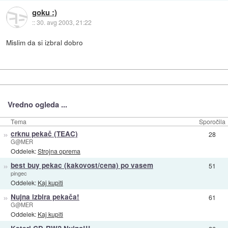
goku :)
::
30. avg 2003, 21:22
Mislim da si izbral dobro
Vredno ogleda ...
Tema
Sporočila
»
crknu pekač (TEAC)
28
G@MER
Oddelek:
Strojna oprema
»
best buy pekac (kakovost/cena) po vasem
51
pingec
Oddelek:
Kaj kupiti
»
Nujna izbira pekača!
61
G@MER
Oddelek:
Kaj kupiti