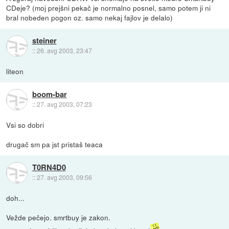
CDeje? (moj prejšni pekač je normalno posnel, samo potem ji ni
bral nobeden pogon oz. samo nekaj fajlov je delalo)
steiner
::
26. avg 2003, 23:47
liteon
boom-bar
::
27. avg 2003, 07:23
Vsi so dobri
drugač sm pa jst pristaš teaca
T0RN4D0
::
27. avg 2003, 09:56
doh...
Vežde pečejo. smrtbuy je zakon.