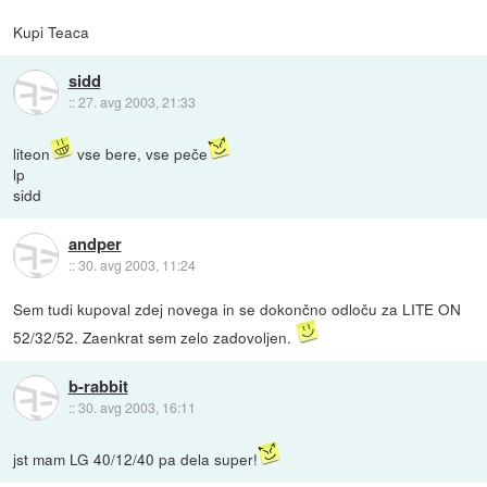
Kupi Teaca
sidd
::
27. avg 2003, 21:33
liteon
vse bere, vse peče
lp
sidd
andper
::
30. avg 2003, 11:24
Sem tudi kupoval zdej novega in se dokončno odloču za LITE ON
52/32/52. Zaenkrat sem zelo zadovoljen.
b-rabbit
::
30. avg 2003, 16:11
jst mam LG 40/12/40 pa dela super!