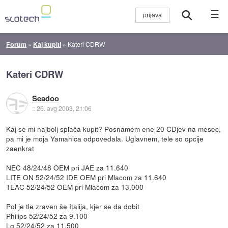
☰
Forum
»
Kaj kupiti
»
Kateri CDRW
Kateri CDRW
Seadoo
::
26. avg 2003, 21:06
Kaj se mi najbolj splača kupit? Posnamem ene 20 CDjev na mesec,
pa mi je moja Yamahica odpovedala. Uglavnem, tele so opcije
zaenkrat
NEC 48/24/48 OEM pri JAE za 11.640
LITE ON 52/24/52 IDE OEM pri Mlacom za 11.640
TEAC 52/24/52 OEM pri Mlacom za 13.000
Pol je tle zraven še Italija, kjer se da dobit
Philips 52/24/52 za 9.100
Lg 52/24/52 za 11.500