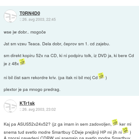
T0RN4D0
::
26. avg 2003, 22:45
wse jw dobr.. mogoče
Jst sm vzeu Teaca. Dela dobr, čeprov sm 1. cd zajebu.
sm direkt kopiru 52x na CD, ki ni podpiru tolk, iz DVD ja, ki bere Cd
je z 48x
ni bil čist sam rekordre kriv. (pa itak ni bil moj Cd
)
plextor je pa mnogo predrag.
KTr1sk
::
26. avg 2003, 23:02
Kaj pa ASUS52x24x52? (jz ga imam in sem zadovoljen,
ker mi
snema tud svetlo modre Smartbuy CDeje prejšnji HP mi jih ni
)
A zgoraj navedeni CDRW vsi snemajo na svetlo modre Smartbuy