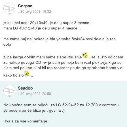
Corpse
::
30. avg 2003, 19:32
js sm mel acer 20x10x40..je delu super 3 mesce
mam LG 40x12x40 je delu super 4 mesce...
ma zame naj naj pekac je bla yamaha 8x4x24 scsi delala je res
dobr
zj pa kerga dobim mam same slabe izkusnje
. se js isto odlocam
za nakup novega CD-rw-ja sam pomoje bom vzel plextorja k ga se
nism mel pa kao nj bi bil top recorder pa da ga sprobamo bomo vidl
kako bo slo
..
Seadoo
::
30. avg 2003, 20:50
No končno sem se odloču za LG 52-24-52 za 12.700 v comtronu.
Je poceni pa še blizu je trgovina :)
Hvala za vse komentarje!