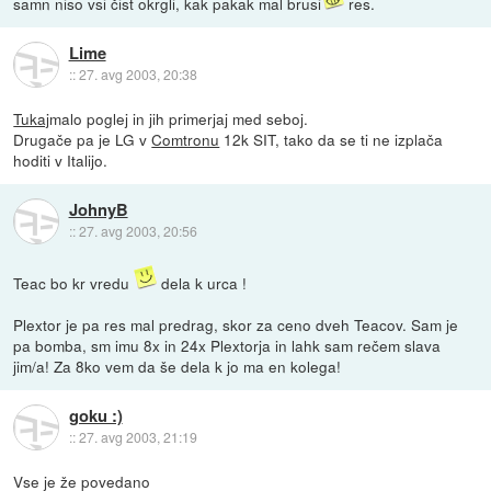
samn niso vsi čist okrgli, kak pakak mal brusi
res.
Lime
::
27. avg 2003, 20:38
Tukaj
malo poglej in jih primerjaj med seboj.
Drugače pa je LG v
Comtronu
12k SIT, tako da se ti ne izplača
hoditi v Italijo.
JohnyB
::
27. avg 2003, 20:56
Teac bo kr vredu
dela k urca !
Plextor je pa res mal predrag, skor za ceno dveh Teacov. Sam je
pa bomba, sm imu 8x in 24x Plextorja in lahk sam rečem slava
jim/a! Za 8ko vem da še dela k jo ma en kolega!
goku :)
::
27. avg 2003, 21:19
Vse je že povedano