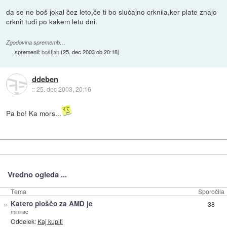
da se ne boš jokal čez leto,če ti bo slučajno crknila,ker plate znajo
crknit tudi po kakem letu dni.
Zgodovina sprememb…
spremenil:
boštjan
(
25. dec 2003 ob 20:18
)
ddeben
::
25. dec 2003, 20:16
Pa bo! Ka mors...
Vredno ogleda ...
Tema
Sporočila
»
Katero ploščo za AMD je
38
minirac
Oddelek:
Kaj kupiti