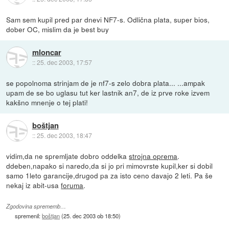
Sam sem kupil pred par dnevi NF7-s. Odlična plata, super bios,
dober OC, mislim da je best buy
mloncar
::
25. dec 2003, 17:57
se popolnoma strinjam de je nf7-s zelo dobra plata... ...ampak
upam de se bo uglasu tut ker lastnik an7, de iz prve roke izvem
kakšno mnenje o tej plati!
boštjan
::
25. dec 2003, 18:47
vidim,da ne spremljate dobro oddelka
strojna oprema
.
ddeben,napako si naredo,da si jo pri mimovrste kupil,ker si dobil
samo 1leto garancije,drugod pa za isto ceno davajo 2 leti. Pa še
nekaj iz abit-usa
foruma
.
Zgodovina sprememb…
spremenil:
boštjan
(
25. dec 2003 ob 18:50
)