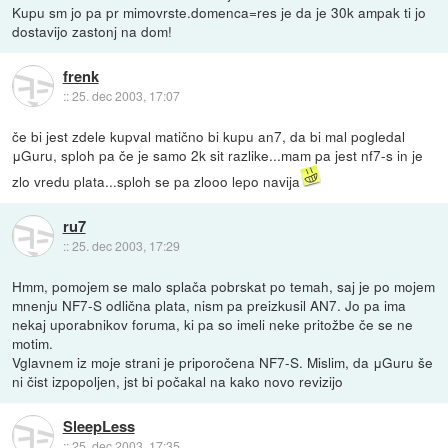
Kupu sm jo pa pr mimovrste.domenca=res je da je 30k ampak ti jo
dostavijo zastonj na dom!
frenk
::
25. dec 2003, 17:07
če bi jest zdele kupval matično bi kupu an7, da bi mal pogledal
μGuru, sploh pa če je samo 2k sit razlike...mam pa jest nf7-s in je
zlo vredu plata...sploh se pa zlooo lepo navija
ru7
::
25. dec 2003, 17:29
Hmm, pomojem se malo splača pobrskat po temah, saj je po mojem
mnenju NF7-S odlična plata, nism pa preizkusil AN7. Jo pa ima
nekaj uporabnikov foruma, ki pa so imeli neke pritožbe če se ne
motim.
Vglavnem iz moje strani je priporočena NF7-S. Mislim, da μGuru še
ni čist izpopoljen, jst bi počakal na kako novo revizijo
SleepLess
::
25. dec 2003, 17:35