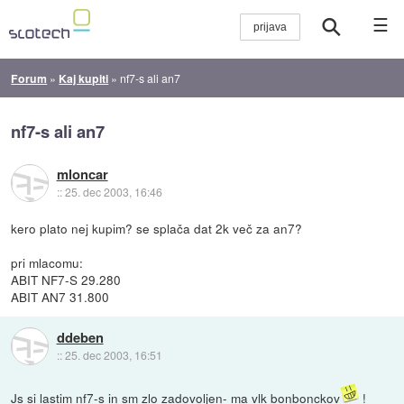
☰
Forum
»
Kaj kupiti
»
nf7-s ali an7
nf7-s ali an7
mloncar
::
25. dec 2003, 16:46
kero plato nej kupim? se splača dat 2k več za an7?
pri mlacomu:
ABIT NF7-S 29.280
ABIT AN7 31.800
ddeben
::
25. dec 2003, 16:51
Js si lastim nf7-s in sm zlo zadovoljen- ma vlk bonbonckov
!