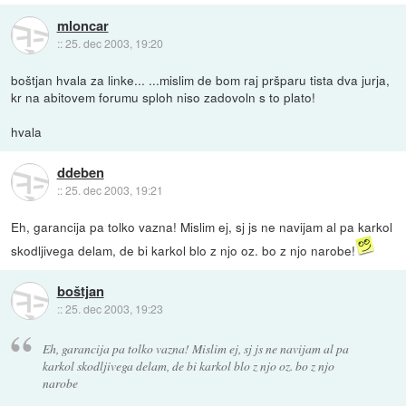
mloncar
::
25. dec 2003, 19:20
boštjan hvala za linke... ...mislim de bom raj pršparu tista dva jurja,
kr na abitovem forumu sploh niso zadovoln s to plato!
hvala
ddeben
::
25. dec 2003, 19:21
Eh, garancija pa tolko vazna! Mislim ej, sj js ne navijam al pa karkol
skodljivega delam, de bi karkol blo z njo oz. bo z njo narobe!
boštjan
::
25. dec 2003, 19:23
Eh, garancija pa tolko vazna! Mislim ej, sj js ne navijam al pa
karkol skodljivega delam, de bi karkol blo z njo oz. bo z njo
narobe