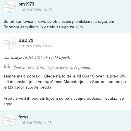
bm1973
::
16. feb 2026, 14:15
So bili kar levičarji krivi, sploh s tistim plenilskim managerjem
Borutom Jamnikom in ostalo zalego za njim...
BuDi79
::
16. feb 2026, 14:24
enavlaka
je
16. feb 2026 ob 14:14
izjavil
:
Špar ni več naš, ostalo pa so levičarji že prodali.
sem te malo popravil. Glede na to da je bil Spar Slovenija pred 35-
leti dejansko "joint venture" med Mercatorjem in Sparom, potem pa
je Marcator svoj del prodal.
Prodaje velikih podjetij tujcem so pa slučajno podpisali levaki... se
zgodi.
feryz
::
16. feb 2026, 14:28