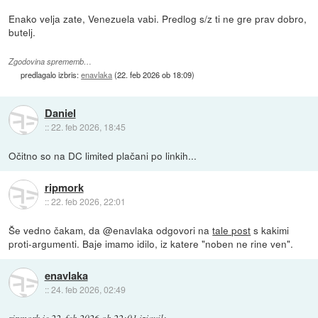
Enako velja zate, Venezuela vabi. Predlog s/z ti ne gre prav dobro,
butelj.
Zgodovina sprememb…
predlagalo izbris:
enavlaka
(
22. feb 2026 ob 18:09
)
Daniel
::
22. feb 2026, 18:45
Očitno so na DC limited plačani po linkih...
ripmork
::
22. feb 2026, 22:01
Še vedno čakam, da @enavlaka odgovori na
tale post
s kakimi
proti-argumenti. Baje imamo idilo, iz katere "noben ne rine ven".
enavlaka
::
24. feb 2026, 02:49
ripmork
je
22. feb 2026 ob 22:01
izjavil
: