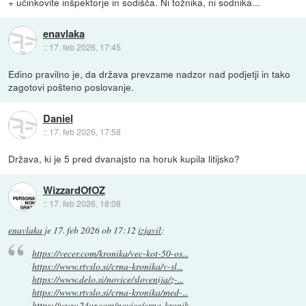
+ učinkovite inšpektorje in sodišča. Ni tožnika, ni sodnika...
enavlaka
::
17. feb 2026, 17:45
Edino pravilno je, da država prevzame nadzor nad podjetji in tako
zagotovi pošteno poslovanje.
Daniel
::
17. feb 2026, 17:58
Država, ki je 5 pred dvanajsto na horuk kupila litijsko?
WizzardOfOZ
::
17. feb 2026, 18:08
enavlaka
je
17. feb 2026 ob 17:12
izjavil
:
https://vecer.com/kronika/vec-kot-50-os...
https://www.rtvslo.si/crna-kronika/v-sl...
https://www.delo.si/novice/slovenija/z-...
https://www.rtvslo.si/crna-kronika/med-...
https://www.24ur.com/novice/crna-kronik...