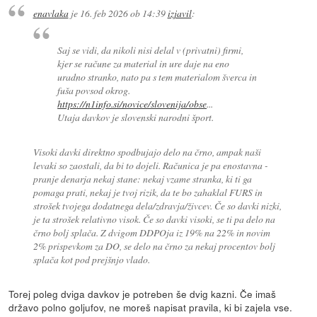
enavlaka
je
16. feb 2026 ob 14:39
izjavil
:
Saj se vidi, da nikoli nisi delal v (privatni) firmi,
kjer se račune za material in ure daje na eno
uradno stranko, nato pa s tem materialom šverca in
fuša povsod okrog.
https://n1info.si/novice/slovenija/obse
...
Utaja davkov je slovenski narodni šport.
Visoki davki direktno spodbujajo delo na črno, ampak naši
levaki so zaostali, da bi to dojeli. Računica je pa enostavna -
pranje denarja nekaj stane: nekaj vzame stranka, ki ti ga
pomaga prati, nekaj je tvoj rizik, da te bo zahaklal FURS in
strošek tvojega dodatnega dela/zdravja/živcev. Če so davki nizki,
je ta strošek relativno visok. Če so davki visoki, se ti pa delo na
črno bolj splača. Z dvigom DDPOja iz 19% na 22% in novim
2% prispevkom za DO, se delo na črno za nekaj procentov bolj
splača kot pod prejšnjo vlado.
Torej poleg dviga davkov je potreben še dvig kazni. Če imaš
državo polno goljufov, ne moreš napisat pravila, ki bi zajela vse.