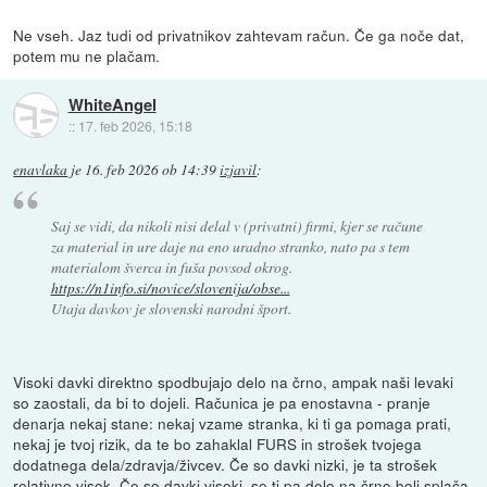
Ne vseh. Jaz tudi od privatnikov zahtevam račun. Če ga noče dat,
potem mu ne plačam.
WhiteAngel
::
17. feb 2026, 15:18
enavlaka
je
16. feb 2026 ob 14:39
izjavil
:
Saj se vidi, da nikoli nisi delal v (privatni) firmi, kjer se račune
za material in ure daje na eno uradno stranko, nato pa s tem
materialom šverca in fuša povsod okrog.
https://n1info.si/novice/slovenija/obse...
Utaja davkov je slovenski narodni šport.
Visoki davki direktno spodbujajo delo na črno, ampak naši levaki
so zaostali, da bi to dojeli. Računica je pa enostavna - pranje
denarja nekaj stane: nekaj vzame stranka, ki ti ga pomaga prati,
nekaj je tvoj rizik, da te bo zahaklal FURS in strošek tvojega
dodatnega dela/zdravja/živcev. Če so davki nizki, je ta strošek
relativno visok. Če so davki visoki, se ti pa delo na črno bolj splača.