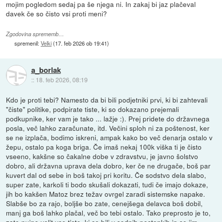
mojim pogledom sedaj pa še njega ni. In zakaj bi jaz plačeval
davek če so čisto vsi proti meni?
Zgodovina sprememb…
spremenil:
Velki
(
17. feb 2026 ob 19:41
)
a_borlak
::
18. feb 2026, 08:19
Kdo je proti tebi? Namesto da bi bili podjetniki prvi, ki bi zahtevali
"čiste" politike, podpirate tiste, ki so dokazano prejemali
podkupnike, ker vam je tako ... lažje :). Prej pridete do državnega
posla, več lahko zaračunate, itd. Večini sploh ni za poštenost, ker
se ne izplača, bodimo iskreni, ampak kako bo več denarja ostalo v
žepu, ostalo pa koga briga. Če imaš nekaj 100k viška ti je čisto
vseeno, kakšne so čakalne dobe v zdravstvu, je javno šolstvo
dobro, ali državna uprava dela dobro, ker če ne drugače, boš par
kuvert dal od sebe in boš takoj pri koritu. Če sodstvo dela slabo,
super zate, karkoli ti bodo skušali dokazati, tudi če imajo dokaze,
jih bo kakšen Matoz brez težav ovrgel zaradi sistemske napake.
Slabše bo za rajo, boljše bo zate, cenejšega delavca boš dobil,
manj ga boš lahko plačal, več bo tebi ostalo. Tako preprosto je to,
zato nujno volit vse tiste, ki so bili v sodnih postopkih in se jim