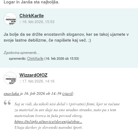
Logar in Janša sta najboljša.
ChirkKarlle
::
16. feb 2026, 15:53
Ja bolje da se držite enostavnih sloganov, ker se takoj ujamete v
svoje lastne debilizme, če napišete kaj več. ;)
Zgodovina sprememb…
spremenilo:
ChirkKarlle
(
16. feb 2026 ob 15:53
)
WizzardOfOZ
::
17. feb 2026, 14:16
enavlaka
je
16. feb 2026 ob 14:39
izjavil
:
Saj se vidi, da nikoli nisi delal v (privatni) firmi, kjer se račune
za material in ure daje na eno uradno stranko, nato pa s tem
materialom šverca in fuša povsod okrog.
https://n1info.si/novice/slovenija/obse...
Utaja davkov je slovenski narodni šport.