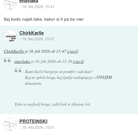
enavlaka
::
16. feb 2026, 15:41
Saj bodo najeli take, kakor si ti pa bo mer
ChirkKarlle
::
16. feb 2026, 15:47
ChirkKarlle
je
16. feb 2026 ob 15:47
izjavil
:
enavlaka
je
16. feb 2026 ob 15:39
izjavil
:
Kam tlačiš burgerje in pomfri vsak dan?
Kaj te sploh briga, kaj ljudje nakupujejo s
SVOJIM
denarjem.
Tebe to najbolj briga, vidiš kok si zblojen, lol.
PROTEINSKI
::
16. feb 2026, 15:51