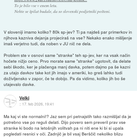
To je bilo vse v enem letu.
Nehte se špilat budale, da so slovenski podjetniki pošteni.
V sloveniji imamo koliko? 80k sp-jev? Ti pa najdeš par primerkov in
njihova kazniva dejanja projeciraš na vse? Nekako enako mišljenje
imaš verjetno tudi, da noben v JU nič ne dela.
Problem ste v osnovi same "stranke" teh sp-jev, ker na vsak način
hočete nižjo ceno. Prvo morate same "stranke" ugotovit, da delate
sebi škodo, ker je plačenga manj davka, potem dajmo pa še kazni
za utajo davkov take kot jih imajo v ameriki, ko greš lahko tudi
doživljensko v zapor, če te dobijo. Pa da vidimo, koliko jih bo še
utajevalo davke.
Velki
::
17. feb 2026, 19:41
Ma kaj vi ste normalni!? Jaz sem pri petnajstih tako razmišljal da je
potrebno vse po reguli delati. Dijo povero sem preveril prav vse
stranke ki bodo na letošnjih volitvah pa ni niti ene ki bi si upala
pogledati resnici v oči. Zadnjič je bil vsaj Berščič nekoliko blizu