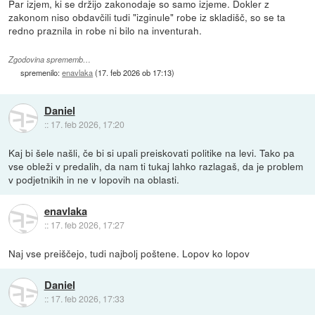
Par izjem, ki se držijo zakonodaje so samo izjeme. Dokler z
zakonom niso obdavčili tudi "izginule" robe iz skladišč, so se ta
redno praznila in robe ni bilo na inventurah.
Zgodovina sprememb…
spremenilo:
enavlaka
(
17. feb 2026 ob 17:13
)
Daniel
::
17. feb 2026, 17:20
Kaj bi šele našli, če bi si upali preiskovati politike na levi. Tako pa
vse obleži v predalih, da nam ti tukaj lahko razlagaš, da je problem
v podjetnikih in ne v lopovih na oblasti.
enavlaka
::
17. feb 2026, 17:27
Naj vse preiščejo, tudi najbolj poštene. Lopov ko lopov
Daniel
::
17. feb 2026, 17:33