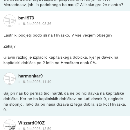
Mercedezov, jaht in podobnega bo manj? Ali kako gre že mantra?
bm1973
::
16. feb 2026, 08:36
Lastniki podjetij bodo šli na Hrvaško. V vse večjem obsegu?
Zakaj?
Glavni razlog je izplačilo kapitalskega dobička, kjer je davek na
kapitalski dobiček po 2 letih na Hrvaškem enak 0%.
harmonkar9
::
16. feb 2026, 11:40
Saj pri nas bo pernati tudi nardil, da ne bo nič davka na kapitalske
dobičke. Ker ne bo kapitalskih dobičkov, bo tudi davek 0, neglede
na stopnjo. Tako da bo naša država iz tega dobila isto kot Hrvaška,
0.
WizzardOfOZ
::
16. feb 2026, 13:59