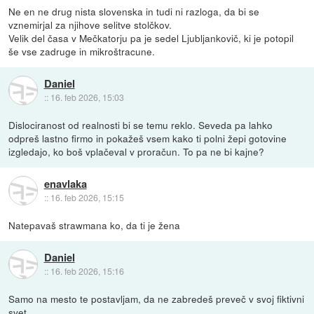
Ne en ne drug nista slovenska in tudi ni razloga, da bi se
vznemirjal za njihove selitve stolčkov.
Velik del časa v Mečkatorju pa je sedel Ljubljankovič, ki je potopil
še vse zadruge in mikroštracune.
Daniel
::
16. feb 2026, 15:03
Dislociranost od realnosti bi se temu reklo. Seveda pa lahko
odpreš lastno firmo in pokažeš vsem kako ti polni žepi gotovine
izgledajo, ko boš vplačeval v proračun. To pa ne bi kajne?
enavlaka
::
16. feb 2026, 15:15
Natepavaš strawmana ko, da ti je žena
Daniel
::
16. feb 2026, 15:16
Samo na mesto te postavljam, da ne zabredeš preveč v svoj fiktivni
svet.