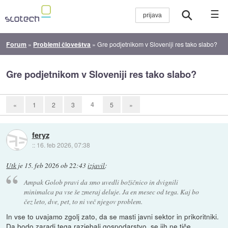
☰
Forum
»
Problemi človeštva
»
Gre podjetnikom v Sloveniji res tako slabo?
Gre podjetnikom v Sloveniji res tako slabo?
4
«
1
2
3
5
»
feryz
::
16. feb 2026, 07:38
Utk
je
15. feb 2026 ob 22:43
izjavil
:
Ampak Golob pravi da smo uvedli božičnico in dvignili
minimalca pa vse še zmeraj deluje. Ja en mesec od tega. Kaj bo
čez leto, dve, pet, to ni več njegov problem.
In vse to uvajamo zgolj zato, da se masti javni sektor in prikoritniki.
Da bodo zaradi tega razjebali gospodarstvo, se jih ne tiče.