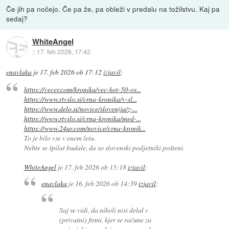
Če jih pa nočejo. Če pa že, pa obleži v predalu na tožilstvu. Kaj pa
sedaj?
WhiteAngel
::
17. feb 2026, 17:42
enavlaka
je
17. feb 2026 ob 17:12
izjavil
:
https://vecer.com/kronika/vec-kot-50-os...
https://www.rtvslo.si/crna-kronika/v-sl...
https://www.delo.si/novice/slovenija/z-...
https://www.rtvslo.si/crna-kronika/med-...
https://www.24ur.com/novice/crna-kronik...
To je bilo vse v enem letu.
Nehte se špilat budale, da so slovenski podjetniki pošteni.
WhiteAngel
je
17. feb 2026 ob 15:18
izjavil
:
enavlaka
je
16. feb 2026 ob 14:39
izjavil
:
Saj se vidi, da nikoli nisi delal v
(privatni) firmi, kjer se račune za