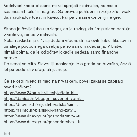
Vodstveni kader bi samo moral sprejeti minimalca, namesto
šestmestnih cifer in nagrad. So preveč pohlepni in želijo žreti vsak
dan avokadov toast in kavico, kar pa v naši ekonomiji ne gre.
Škoda je čevljoljubcu razlagat, da je razlog, da firma slabo posluje
v vodstvu, ne pa v delavcih.
Neka nakladanja o "višji dodani vrednosti" šefovih ljubic, fikosov in
ostalega podpornega osebja pa so samo nakladanja. V bistvu
nimaš pojma, da je odločitev lokacije sedeža samo finančne
narave.
Do sedaj so bili v Sloveniji, naslednje leto gredo na hrvaško, čez 5
let pa bodo šli v srbijo ali južneje.
Če se cedi mleko in med na hrvaškem, povej zakaj se zapirajo
stvari hrčkom?
https://www.24sata.hr/lifestyle/foto-bi...
https://danica.hr/zbogom-cuvenoj-tvorni...
https://dnevnik.hr/vijesti/hrvatska/sim...
https://n1info.hr/biznis/kik-hitno-zatv...
https://www.dnevno.hr/gospodarstvo-i-tu...
https://www.dnevno.hr/gospodarstvo-i-tu...
BiH