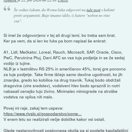
Še vedno čakam, da @enavlaka odgovori na
tale post
s kakimi
proti-argumenti. Baje imamo idilo, iz katere "noben ne rine
ven".
Si imel že odgovorjeno v tej ali drugi temi, bo treba sam brat.
Ker pa vem, da si len ko fuks pa bom napisal še enkrat:
A1, Lidl, Mečkator, Loreal, Rauch, Microsoft, SAP, Oracle, Cisco,
PwC, Perutnina Ptuj, Dani AFC so vsa tuja podjetja in se že sedaj
vodijo iz tujine.
NLB je v lastništvu RS 25% in američanov 45%, torej gre ponovno
za tuje podjetje. Take firme iščejo samo davčne ugodnosti, ko jih
zmanjka, gredo ko kobilice na drug travnik. Tukaj bodo obdržali
dragovine (vire sredstev), vodstveni hlev bodo spraznili in notri
nabasali cenejšo tujo živino. Minimalec mimogrede na stroške
vodstva ne vpliva niti malo.
Povej mi raje, zakaj tem uspeva:
https://www.rtvslo.si/gospodarstvo/pome...
V enem letu so realizirali večje dobičke kakor vsi ostali.
Glede nestanovitnosti poslovnega okolja pa si poglejte kapitalistični