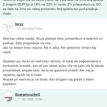
Z dvigom DDPOja iz 19% na 22% in novim 2% prispevkom za DO,
se delo na črno za nekaj procentov bolj splača kot pod prejšnjo
vlado.
feryz
::
17. feb 2026, 16:54
Idiot kar nekaj nabija. Ali pa plačuje tako, privatnikom s katerimi on
posluje. Zato posplošuje na vse.
Jaz ne delam brez računa. Ne in pika. Ker gotovine nimam kaj
rabiti.
Opažam pa, da bi vsi radi brez računa. In tukaj se pogovarjamo o
konkretnih zneskih, par ali par deset jurjev. Pa ne zato, da bi davek
privarčevali, ampak zato, da bi se gotovine znebili. Ker naj jo,
verjetno, sploh ne bi imeli.
Ampak pri meni se jo ne bodo. Kar drugam naj gredo s tistim
papirjem.
Scaramouche3
::
17. feb 2026, 16:56