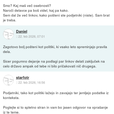
Smo? Kaj maš več osebnosti?
Naroči delavce pa boš videl, kaj pa kako.
Sem dal že več linkov, kako pošteni ste podjetniki (niste). Sam brat
je treba.
Daniel
::
22. feb 2026, 07:01
Zagotovo bolj pošteni kot politiki, ki vsako leto spreminjajo pravila
dela.
Sicer pogumno dejanje na podlagi par linkov delati zaključek na
celo državo ampak od tebe ni bilo pričakovati nič drugega.
starfotr
::
22. feb 2026, 16:56
Podjetniki, tako kot politiki lažejo in zavajajo ter jemljejo podatke iz
konteksta.
Poglejte si to spletno stran in vam bo jasen odgovor na vprašanje
iz te teme.