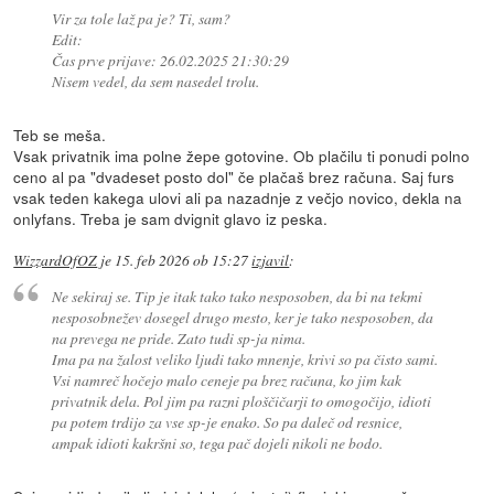
Vir za tole laž pa je? Ti, sam?
Edit:
Čas prve prijave: 26.02.2025 21:30:29
Nisem vedel, da sem nasedel trolu.
Teb se meša.
Vsak privatnik ima polne žepe gotovine. Ob plačilu ti ponudi polno
ceno al pa "dvadeset posto dol" če plačaš brez računa. Saj furs
vsak teden kakega ulovi ali pa nazadnje z večjo novico, dekla na
onlyfans. Treba je sam dvignit glavo iz peska.
WizzardOfOZ
je
15. feb 2026 ob 15:27
izjavil
:
Ne sekiraj se. Tip je itak tako tako nesposoben, da bi na tekmi
nesposobnežev dosegel drugo mesto, ker je tako nesposoben, da
na prevega ne pride. Zato tudi sp-ja nima.
Ima pa na žalost veliko ljudi tako mnenje, krivi so pa čisto sami.
Vsi namreč hočejo malo ceneje pa brez računa, ko jim kak
privatnik dela. Pol jim pa razni ploščičarji to omogočijo, idioti
pa potem trdijo za vse sp-je enako. So pa daleč od resnice,
ampak idioti kakršni so, tega pač dojeli nikoli ne bodo.