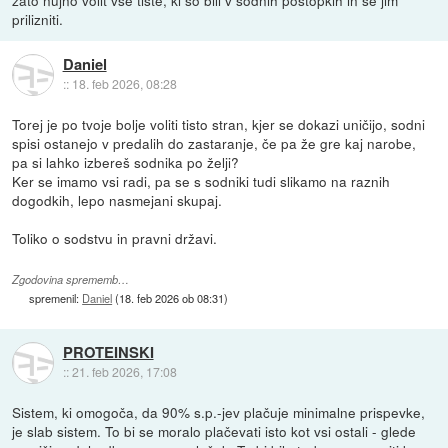
prilizniti.
Daniel
::
18. feb 2026, 08:28
Torej je po tvoje bolje voliti tisto stran, kjer se dokazi uničijo, sodni
spisi ostanejo v predalih do zastaranje, če pa že gre kaj narobe,
pa si lahko izbereš sodnika po želji?
Ker se imamo vsi radi, pa se s sodniki tudi slikamo na raznih
dogodkih, lepo nasmejani skupaj.
Toliko o sodstvu in pravni državi.
Zgodovina sprememb…
spremenil:
Daniel
(
18. feb 2026 ob 08:31
)
PROTEINSKI
::
21. feb 2026, 17:08
Sistem, ki omogoča, da 90% s.p.-jev plačuje minimalne prispevke,
je slab sistem. To bi se moralo plačevati isto kot vsi ostali - glede