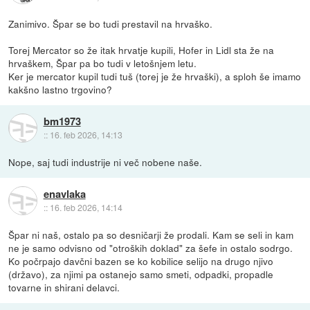
Zanimivo. Špar se bo tudi prestavil na hrvaško.
Torej Mercator so že itak hrvatje kupili, Hofer in Lidl sta že na
hrvaškem, Špar pa bo tudi v letošnjem letu.
Ker je mercator kupil tudi tuš (torej je že hrvaški), a sploh še imamo
kakšno lastno trgovino?
bm1973
::
16. feb 2026, 14:13
Nope, saj tudi industrije ni več nobene naše.
enavlaka
::
16. feb 2026, 14:14
Špar ni naš, ostalo pa so desničarji že prodali. Kam se seli in kam
ne je samo odvisno od "otroških doklad" za šefe in ostalo sodrgo.
Ko počrpajo davčni bazen se ko kobilice selijo na drugo njivo
(državo), za njimi pa ostanejo samo smeti, odpadki, propadle
tovarne in shirani delavci.