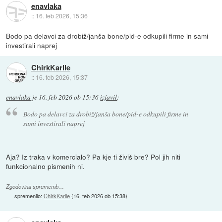
enavlaka
::
16. feb 2026, 15:36
Bodo pa delavci za drobiž/janša bone/pid-e odkupili firme in sami
investirali naprej
ChirkKarlle
::
16. feb 2026, 15:37
enavlaka
je
16. feb 2026 ob 15:36
izjavil
:
Bodo pa delavci za drobiž/janša bone/pid-e odkupili firme in
sami investirali naprej
Aja? Iz traka v komercialo? Pa kje ti živiš bre? Pol jih niti
funkcionalno pismenih ni.
Zgodovina sprememb…
spremenilo:
ChirkKarlle
(
16. feb 2026 ob 15:38
)