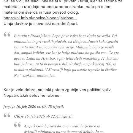
Saj se vidi, da nikoli nisi delal v (privatni) firmi, kjer se račune za
material in ure daje na eno uradno stranko, nato pa s tem
materialom šverca in fuša povsod okrog.
https://n1info.si/novice/slovenija/obse...
Utaja davkov je slovenski narodni šport.
Intervju z Brodnjakom. Lepo pove kako je ta vlada zavozila. Pri
minimalcu in pri visokih plačah, vsi iščejo možnosti kako spizdit
ven in tu pustit samo nujne operacije. Minimalc bojo že mogli
dat, ampak kolkim, vse kar je bolje plačano bo pa šlo ven. Če gre
uprava Lidla na Hrvaško, v par letih sledi marketing, IT, končno
tudi nabava. In to ni potem tistih 20 služb, ampak nekaj 100, in
to dobro plačanih. V Sloveniji bojo pa ostale trgovke in čistilke.
Na "visokem" minimalcu.
Kar je zelo dobro, saj taki potem zgubijo ves politični vpliv.
Nepatriotskih šefov ne rabimo.
feryz
je
16. feb 2026 ob 07:38
izjavil
:
Utk
je
15. feb 2026 ob 22:43
izjavil
:
Ampak Golob pravi da smo uvedli božičnico in
dvignili minimalca pa vse še zmeraj deluje. Ja en