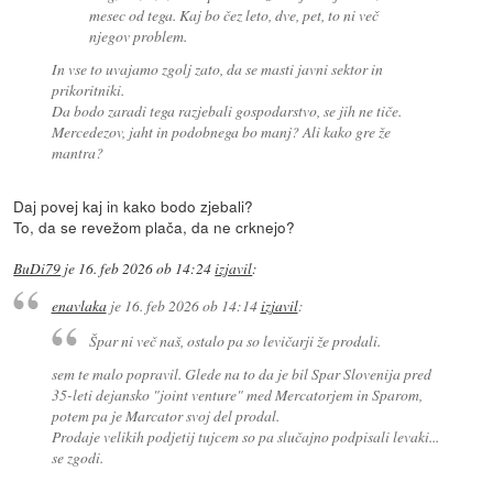
mesec od tega. Kaj bo čez leto, dve, pet, to ni več
njegov problem.
In vse to uvajamo zgolj zato, da se masti javni sektor in
prikoritniki.
Da bodo zaradi tega razjebali gospodarstvo, se jih ne tiče.
Mercedezov, jaht in podobnega bo manj? Ali kako gre že
mantra?
Daj povej kaj in kako bodo zjebali?
To, da se revežom plača, da ne crknejo?
BuDi79
je
16. feb 2026 ob 14:24
izjavil
:
enavlaka
je
16. feb 2026 ob 14:14
izjavil
:
Špar ni več naš, ostalo pa so levičarji že prodali.
sem te malo popravil. Glede na to da je bil Spar Slovenija pred
35-leti dejansko "joint venture" med Mercatorjem in Sparom,
potem pa je Marcator svoj del prodal.
Prodaje velikih podjetij tujcem so pa slučajno podpisali levaki...
se zgodi.