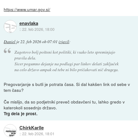
https://www.umar.gov.si/
enavlaka
::
22. feb 2026, 18:00
Daniel
je
22. feb 2026 ob 07:01
izjavil
:
Zagotovo bolj pošteni kot politiki, ki vsako leto spreminjajo
pravila dela.
Sicer pogumno dejanje na podlagi par linkov delati zaključek
na celo državo ampak od tebe ni bilo pričakovati nič drugega.
Pregovarjanje s butli je potrata časa. Si dal kakšen link od sebe v
tem času?
Če mislijo, da so podjetniki preveč obdavčeni tu, lahko gredo v
katerokoli sosednjo državo.
Trg dela je prost.
ChirkKarlle
::
22. feb 2026, 18:01