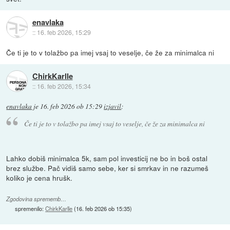
enavlaka
::
16. feb 2026, 15:29
Če ti je to v tolažbo pa imej vsaj to veselje, če že za minimalca ni
ChirkKarlle
::
16. feb 2026, 15:34
enavlaka
je
16. feb 2026 ob 15:29
izjavil
:
Če ti je to v tolažbo pa imej vsaj to veselje, če že za minimalca ni
Lahko dobiš minimalca 5k, sam pol investicij ne bo in boš ostal
brez službe. Pač vidiš samo sebe, ker si smrkav in ne razumeš
koliko je cena hrušk.
Zgodovina sprememb…
spremenilo:
ChirkKarlle
(
16. feb 2026 ob 15:35
)