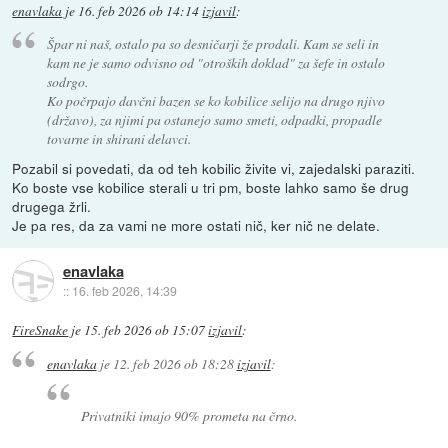
enavlaka
je
16. feb 2026 ob 14:14
izjavil
:
Špar ni naš, ostalo pa so desničarji že prodali. Kam se seli in
kam ne je samo odvisno od "otroških doklad" za šefe in ostalo
sodrgo.
Ko počrpajo davčni bazen se ko kobilice selijo na drugo njivo
(državo), za njimi pa ostanejo samo smeti, odpadki, propadle
tovarne in shirani delavci.
Pozabil si povedati, da od teh kobilic živite vi, zajedalski paraziti.
Ko boste vse kobilice sterali u tri pm, boste lahko samo še drug
drugega žrli.
Je pa res, da za vami ne more ostati nič, ker nič ne delate.
enavlaka
::
16. feb 2026, 14:39
FireSnake
je
15. feb 2026 ob 15:07
izjavil
:
enavlaka
je
12. feb 2026 ob 18:28
izjavil
:
Privatniki imajo 90% prometa na črno.