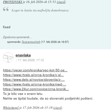
PROTEINSKI
je
16. feb 2026 ob 15:51
izjavil
:
Logar in Janša sta najboljša domobranca.
fixed
Zgodovina sprememb…
spremenilo:
Scaramouche3
(
17. feb 2026 ob 16:57
)
enavlaka
::
17. feb 2026, 17:12
https://vecer.com/kronika/vec-kot-50-os...
https://www.rtvslo.si/crna-kronika/v-sl...
https://www.delo.si/novice/slovenija/z-...
https://www.rtvslo.si/crna-kronika/med-...
https://www.24ur.com/novice/crna-kronik...
To je bilo vse v enem letu.
Nehte se špilat budale, da so slovenski podjetniki pošteni.
WhiteAngel
je
17. feb 2026 ob 15:18
izjavil
: