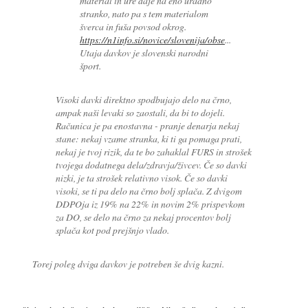
material in ure daje na eno uradno
stranko, nato pa s tem materialom
šverca in fuša povsod okrog.
https://n1info.si/novice/slovenija/obse
...
Utaja davkov je slovenski narodni
šport.
Visoki davki direktno spodbujajo delo na črno,
ampak naši levaki so zaostali, da bi to dojeli.
Računica je pa enostavna - pranje denarja nekaj
stane: nekaj vzame stranka, ki ti ga pomaga prati,
nekaj je tvoj rizik, da te bo zahaklal FURS in strošek
tvojega dodatnega dela/zdravja/živcev. Če so davki
nizki, je ta strošek relativno visok. Če so davki
visoki, se ti pa delo na črno bolj splača. Z dvigom
DDPOja iz 19% na 22% in novim 2% prispevkom
za DO, se delo na črno za nekaj procentov bolj
splača kot pod prejšnjo vlado.
Torej poleg dviga davkov je potreben še dvig kazni.