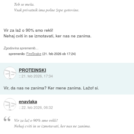
Teb se meša.
Vsak privatnik ima polne žepe gotovine.
Vir za laž o 90% smo rekli!
Nehaj cviti in se izmotavati, ker nas ne zanima.
Zgodovina sprememb…
spremenilo:
FireSnake
(
21. feb 2026 ob 17:24
)
PROTEINSKI
::
21. feb 2026, 17:34
Vir, da nas ne zanima? Ker mene zanima. Lažof si.
enavlaka
::
22. feb 2026, 06:32
Vir za laž o 90% smo rekli!
Nehaj cviti in se izmotavati, ker nas ne zanima.