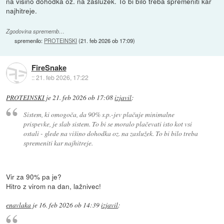
na višino dohodka oz. na zaslužek. To bi bilo treba spremeniti kar
najhitreje.
Zgodovina sprememb…
spremenilo:
PROTEINSKI
(
21. feb 2026 ob 17:09
)
FireSnake
::
21. feb 2026, 17:22
PROTEINSKI
je
21. feb 2026 ob 17:08
izjavil
:
Sistem, ki omogoča, da 90% s.p.-jev plačuje minimalne
prispevke, je slab sistem. To bi se moralo plačevati isto kot vsi
ostali - glede na višino dohodka oz. na zaslužek. To bi bilo treba
spremeniti kar najhitreje.
Vir za 90% pa je?
Hitro z virom na dan, lažnivec!
enavlaka
je
16. feb 2026 ob 14:39
izjavil
: