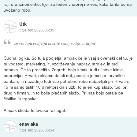
raj, oranžnomeriko, kjer za teden vnaprej ne veš, kaka tarifa bo na
uvoženo robo.
Utk
::
24. feb 2026, 05:35
so vsa tuja podjetja in se že sedaj vodijo iz tujine.
Čudna logika. So tuja podjetja, ampak če je vsaj slovenski del tu, je
tu vodstvo, marketing, it, vzdrževanje naprav, strojev, in tudi
nabava. Če to preseliš v Zagreb, bojo kmalu tudi njihove klime
popravljali Hrvati, reklame delali dol, posojila jemali pri hrvaških
bankah, in nazadnje tudi vso potrebno robo nabavljali pri Hrvatih.
To ni samo tistih 10 direktorskih služb, to je en kup služb, tudi pri
drugih firmah, in to bolje plačanih služb. Pri nas bojo ostale pa
čistilke in trgovke.
Ampak škoda to levaku razlagat.
enavlaka
::
24. feb 2026, 05:54