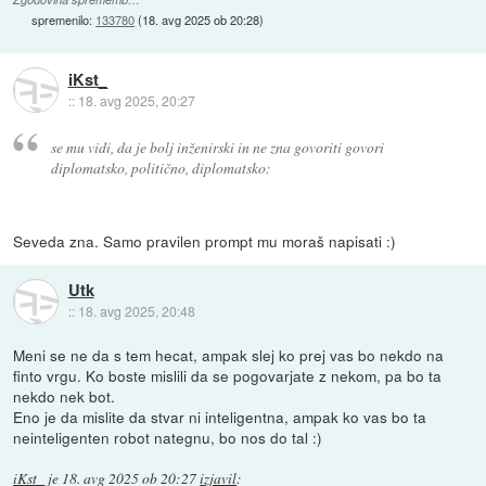
spremenilo:
133780
(
18. avg 2025 ob 20:28
)
iKst_
::
18. avg 2025, 20:27
se mu vidi, da je bolj inženirski in ne zna govoriti govori
diplomatsko, politično, diplomatsko:
Seveda zna. Samo pravilen prompt mu moraš napisati :)
Utk
::
18. avg 2025, 20:48
Meni se ne da s tem hecat, ampak slej ko prej vas bo nekdo na
finto vrgu. Ko boste mislili da se pogovarjate z nekom, pa bo ta
nekdo nek bot.
Eno je da mislite da stvar ni inteligentna, ampak ko vas bo ta
neinteligenten robot nategnu, bo nos do tal :)
iKst_
je
18. avg 2025 ob 20:27
izjavil
: