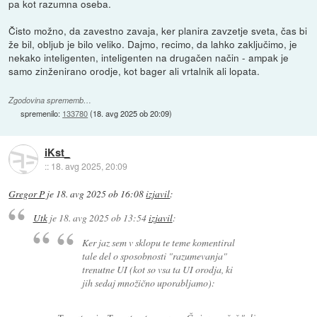
pa kot razumna oseba.
Čisto možno, da zavestno zavaja, ker planira zavzetje sveta, čas bi
že bil, obljub je bilo veliko. Dajmo, recimo, da lahko zaključimo, je
nekako inteligenten, inteligenten na drugačen način - ampak je
samo zinženirano orodje, kot bager ali vrtalnik ali lopata.
Zgodovina sprememb…
spremenilo:
133780
(
18. avg 2025 ob 20:09
)
iKst_
::
18. avg 2025, 20:09
Gregor P
je
18. avg 2025 ob 16:08
izjavil
:
Utk
je
18. avg 2025 ob 13:54
izjavil
:
Ker jaz sem v sklopu te teme komentiral
tale del o sposobnosti "razumevanja"
trenutne UI (kot so vsa ta UI orodja, ki
jih sedaj množično uporabljamo):