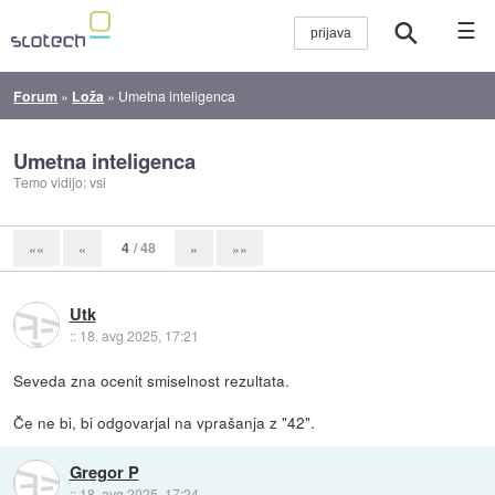
☰
Forum
»
Loža
»
Umetna inteligenca
Umetna inteligenca
Temo vidijo: vsi
4
/ 48
««
«
»
»»
Utk
::
18. avg 2025, 17:21
Seveda zna ocenit smiselnost rezultata.
Če ne bi, bi odgovarjal na vprašanja z "42".
Gregor P
::
18. avg 2025, 17:24