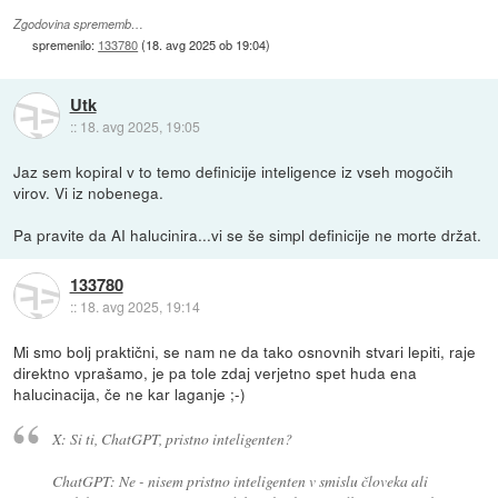
Zgodovina sprememb…
spremenilo:
133780
(
18. avg 2025 ob 19:04
)
Utk
::
18. avg 2025, 19:05
Jaz sem kopiral v to temo definicije inteligence iz vseh mogočih
virov. Vi iz nobenega.
Pa pravite da AI halucinira...vi se še simpl definicije ne morte držat.
133780
::
18. avg 2025, 19:14
Mi smo bolj praktični, se nam ne da tako osnovnih stvari lepiti, raje
direktno vprašamo, je pa tole zdaj verjetno spet huda ena
halucinacija, če ne kar laganje ;-)
X: Si ti, ChatGPT, pristno inteligenten?
ChatGPT: Ne - nisem pristno inteligenten v smislu človeka ali