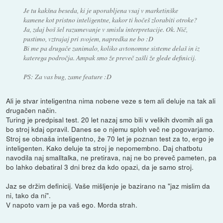
Je tu kakšna beseda, ki je uporabljena vsaj v marketinške
kamene kot pristno inteligentne, kakor ti hočeš zlorabiti otroke?
Ja, zdaj boš šel razumevanje v smislu interpretacije. Ok. Nič,
pustimo, vztrajaj pri svojem, napredka ne bo :D
Bi me pa drugače zanimalo, koliko avtonomne sisteme delaš in iz
katerega področja. Ampak smo že preveč zašli že glede definicij.
PS: Za vas bug, zame feature :D
Ali je stvar inteligentna nima nobene veze s tem ali deluje na tak ali
drugačen način.
Turing je predpisal test. 20 let nazaj smo bili v velikih dvomih ali ga
bo stroj kdaj opravil. Danes se o njemu sploh več ne pogovarjamo.
Stroj se obnaša inteligentno, že 70 let je poznan test za to, ergo je
inteligenten. Kako deluje ta stroj je nepomembno. Daj chatbotu
navodila naj smalltalka, ne pretirava, naj ne bo preveč pameten, pa
bo lahko debatiral 3 dni brez da kdo opazi, da je samo stroj.
Jaz se držim definicij. Vaše mišljenje je bazirano na "jaz mislim da
ni, tako da ni".
V napoto vam je pa vaš ego. Morda strah.