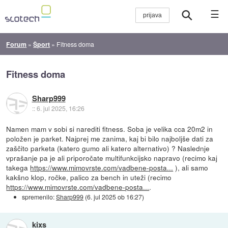
☰
Forum
»
Šport
»
Fitness doma
Fitness doma
Sharp999
::
6. jul 2025, 16:26
Namen mam v sobi si narediti fitness. Soba je velika cca 20m2 in
položen je parket. Najprej me zanima, kaj bi bilo najboljše dati za
zaščito parketa (katero gumo ali katero alternativo) ? Naslednje
vprašanje pa je ali priporočate multifunkcijsko napravo (recimo kaj
takega
https://www.mimovrste.com/vadbene-posta...
), ali samo
kakšno klop, ročke, palico za bench in uteži (recimo
https://www.mimovrste.com/vadbene-posta...
.
spremenilo:
Sharp999
(
6. jul 2025 ob 16:27
)
kixs