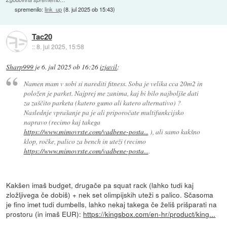
spremenilo:
link_up
(
8. jul 2025 ob 15:43
)
Tac20
::
8. jul 2025, 15:58
Sharp999
je
6. jul 2025 ob 16:26
izjavil
:
Namen mam v sobi si narediti fitness. Soba je velika cca 20m2 in
položen je parket. Najprej me zanima, kaj bi bilo najboljše dati
za zaščito parketa (katero gumo ali katero alternativo) ?
Naslednje vprašanje pa je ali priporočate multifunkcijsko
napravo (recimo kaj takega
https://www.mimovrste.com/vadbene-posta...
), ali samo kakšno
klop, ročke, palico za bench in uteži (recimo
https://www.mimovrste.com/vadbene-posta...
.
Kakšen imaš budget, drugače pa squat rack (lahko tudi kaj
zložljivega če dobiš) + nek set olimpijskih uteži s palico. Sčasoma
je fino imet tudi dumbells, lahko nekaj takega če želiš prišparati na
prostoru (in imaš EUR):
https://kingsbox.com/en-hr/product/king...