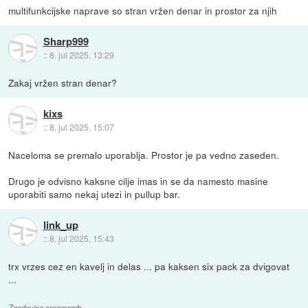
multifunkcijske naprave so stran vržen denar in prostor za njih
Sharp999
::
8. jul 2025, 13:29
Zakaj vržen stran denar?
kixs
::
8. jul 2025, 15:07
Naceloma se premalo uporablja. Prostor je pa vedno zaseden.
Drugo je odvisno kaksne cilje imas in se da namesto masine
uporabiti samo nekaj utezi in pullup bar.
link_up
::
8. jul 2025, 15:43
trx vrzes cez en kavelj in delas ... pa kaksen six pack za dvigovat
...
Zgodovina sprememb…