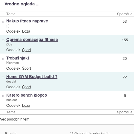
Vredno ogleda ...
Tema
Sporočila
»
Nakup fitnes naprave
53
;-)
Oddelek:
Loža
»
Oprema domačega fitnesa
155
i33a
Oddelek:
Šport
»
Trebušnjaki
20
Kleemen
Oddelek:
Šport
»
Home GYM Budget build ?
22
deyvid
Oddelek:
Šport
»
Katero bench klopco
6
nuclear
Oddelek:
Loža
Tema
Sporočila
Več podobnih tem
Pravila
Večina pravic pridržanih