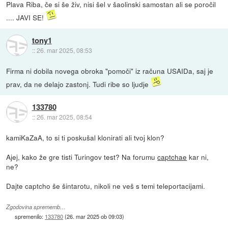
Plava Riba, če si še živ, nisi šel v šaolinski samostan ali se poročil
.... JAVI SE!
tony1
::
26. mar 2025, 08:53
Firma ni dobila novega obroka "pomoči" iz računa USAIDa, saj je
prav, da ne delajo zastonj. Tudi ribe so ljudje
133780
::
26. mar 2025, 08:54
kamiKaZaA, to si ti poskušal klonirati ali tvoj klon?
Ajej, kako že gre tisti Turingov test? Na forumu
captchae
kar ni,
ne?
Dajte captcho še šintarotu, nikoli ne veš s temi teleportacijami.
Zgodovina sprememb…
spremenilo:
133780
(
26. mar 2025 ob 09:03
)