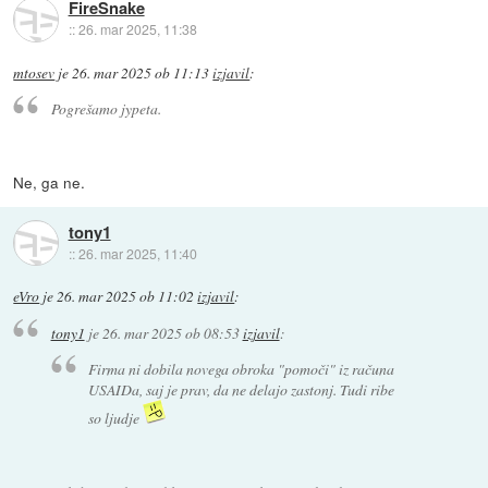
FireSnake
::
26. mar 2025, 11:38
mtosev
je
26. mar 2025 ob 11:13
izjavil
:
Pogrešamo jypeta.
Ne, ga ne.
tony1
::
26. mar 2025, 11:40
eVro
je
26. mar 2025 ob 11:02
izjavil
:
tony1
je
26. mar 2025 ob 08:53
izjavil
:
Firma ni dobila novega obroka "pomoči" iz računa
USAIDa, saj je prav, da ne delajo zastonj. Tudi ribe
so ljudje