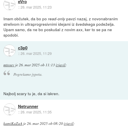
eVro
::
26. mar 2025, 11:23
Imam občutek, da bo po
pavzi nazaj, z novonabranim
read-only
strelivom in ultraprogresivnimi idejami iz švedskega podeželja.
Upam samo, da ne bo poskušal z novim axx, ker to se pa ne
spodobi.
c3p0
::
26. mar 2025, 11:29
mtosev
je
26. mar 2025 ob 11:13
izjavil
:
Pogrešamo jypeta.
Najbolj scary tu je, da si iskren.
Netrunner
::
26. mar 2025, 11:35
kamiKaZaA
je
26. mar 2025 ob 08:20
izjavil
: