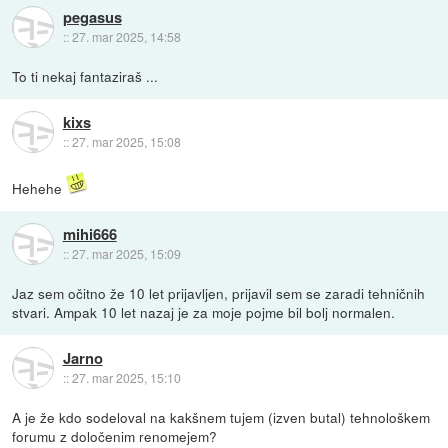
pegasus
::
27. mar 2025, 14:58
To ti nekaj fantaziraš ...
kixs
::
27. mar 2025, 15:08
Hehehe
mihi666
::
27. mar 2025, 15:09
Jaz sem očitno že 10 let prijavljen, prijavil sem se zaradi tehničnih
stvari. Ampak 10 let nazaj je za moje pojme bil bolj normalen.
Jarno
::
27. mar 2025, 15:10
A je že kdo sodeloval na kakšnem tujem (izven butal) tehnološkem
forumu z določenim renomejem?