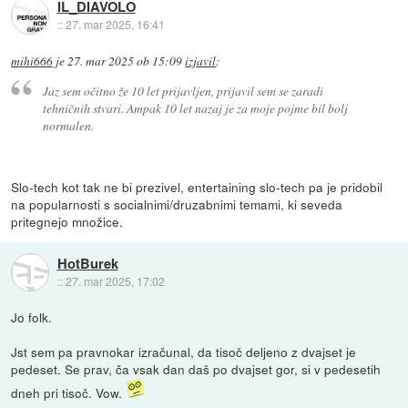
IL_DIAVOLO
::
27. mar 2025, 16:41
mihi666
je
27. mar 2025 ob 15:09
izjavil
:
Jaz sem očitno že 10 let prijavljen, prijavil sem se zaradi
tehničnih stvari. Ampak 10 let nazaj je za moje pojme bil bolj
normalen.
Slo-tech kot tak ne bi prezivel, entertaining slo-tech pa je pridobil
na popularnosti s socialnimi/druzabnimi temami, ki seveda
pritegnejo množice.
HotBurek
::
27. mar 2025, 17:02
Jo folk.
Jst sem pa pravnokar izračunal, da tisoč deljeno z dvajset je
pedeset. Se prav, ča vsak dan daš po dvajset gor, si v pedesetih
dneh pri tisoč. Vow.