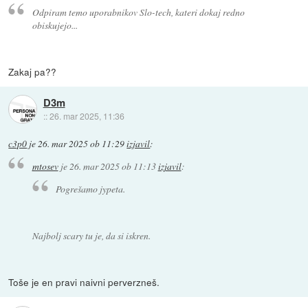
Odpiram temo uporabnikov Slo-tech, kateri dokaj redno
obiskujejo...
Zakaj pa??
D3m
::
26. mar 2025, 11:36
c3p0
je
26. mar 2025 ob 11:29
izjavil
:
mtosev
je
26. mar 2025 ob 11:13
izjavil
:
Pogrešamo jypeta.
Najbolj scary tu je, da si iskren.
Toše je en pravi naivni perverzneš.