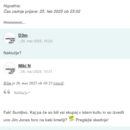
Hypathia:
Čas zadnje prijave: 25. feb 2025 ob 23:02
Hmmmmm...
D3m
::
26. mar 2025, 10:23
Naklučje?
Miki N
::
26. mar 2025, 10:31
D3m
je
26. mar 2025 ob 10:23
izjavil
:
Naklučje?
Fak! Sumljivo. Kaj pa če so bili vsi skupaj v istem kultu in so izvedli
uno Jim Jones foro na kaki kmetiji?
Preglejte skednje!