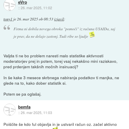
eVro
::
26. mar 2025, 11:02
tony1
je
26. mar 2025 ob 08:53
izjavil
:
Firma ni dobila novega obroka "pomoči" iz računa USAIDa, saj
je prav, da ne delajo zastonj. Tudi ribe so ljudje
Valjda ti ne bo problem naresti malo statistike aktivnosti
moderatorjev prej in potem, torej vsaj nekakšno mini raziskavo,
pred prdenjem takšnih močnih insinuacij?
In še kake 3 mesece skrbnega nabiranja podatkov ti manjka, ne
glede na to, kako dober statistik si.
Potem se pa oglašaj.
bemfa
::
26. mar 2025, 11:03
Poiščite še kdo ful objavlja in je ustvaril račun oz. začel aktivno