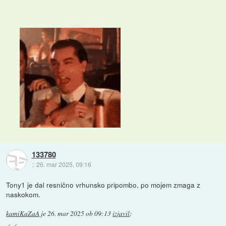
133780
::
26. mar 2025, 09:16
Tony1 je dal resnično vrhunsko pripombo, po mojem zmaga z
naskokom.
kamiKaZaA
je
26. mar 2025 ob 09:13
izjavil
: