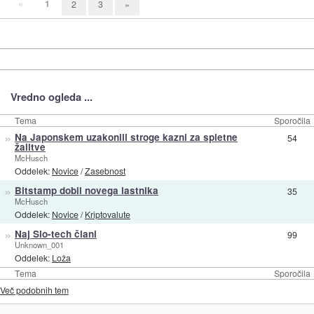
«
1
2
3
»
Vredno ogleda ...
Tema
Sporočila
»
Na Japonskem uzakonili stroge kazni za spletne
54
žalitve
McHusch
Oddelek:
Novice
/
Zasebnost
»
Bitstamp dobil novega lastnika
35
McHusch
Oddelek:
Novice
/
Kriptovalute
»
Naj Slo-tech člani
99
Unknown_001
Oddelek:
Loža
Tema
Sporočila
Več podobnih tem