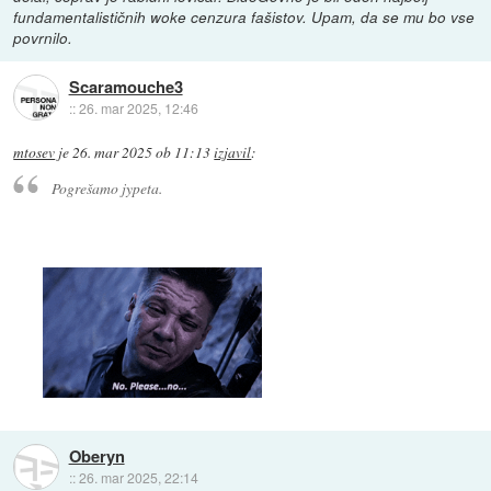
fundamentalističnih woke cenzura fašistov. Upam, da se mu bo vse
povrnilo.
Scaramouche3
::
26. mar 2025, 12:46
mtosev
je
26. mar 2025 ob 11:13
izjavil
:
Pogrešamo jypeta.
Oberyn
::
26. mar 2025, 22:14