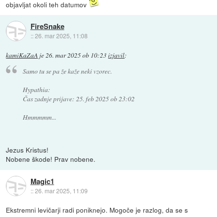
objavljat okoli teh datumov
FireSnake
::
26. mar 2025, 11:08
kamiKaZaA
je
26. mar 2025 ob 10:23
izjavil
:
Samo tu se pa že kaže neki vzorec.
Hypathia:
Čas zadnje prijave: 25. feb 2025 ob 23:02
Hmmmmm...
Jezus Kristus!
Nobene škode! Prav nobene.
Magic1
::
26. mar 2025, 11:09
Ekstremni levičarji radi poniknejo. Mogoče je razlog, da se s