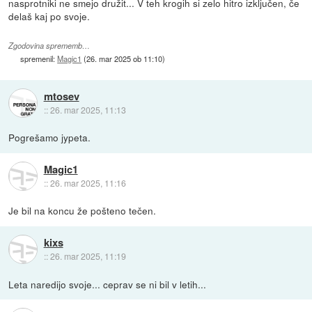
nasprotniki ne smejo družit... V teh krogih si zelo hitro izključen, če
delaš kaj po svoje.
Zgodovina sprememb…
spremenil:
Magic1
(
26. mar 2025 ob 11:10
)
mtosev
::
26. mar 2025, 11:13
Pogrešamo jypeta.
Magic1
::
26. mar 2025, 11:16
Je bil na koncu že pošteno tečen.
kixs
::
26. mar 2025, 11:19
Leta naredijo svoje... ceprav se ni bil v letih...