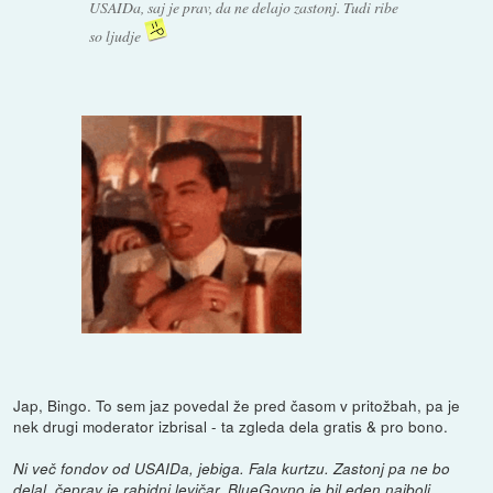
USAIDa, saj je prav, da ne delajo zastonj. Tudi ribe
so ljudje
Jap, Bingo. To sem jaz povedal že pred časom v pritožbah, pa je
nek drugi moderator izbrisal - ta zgleda dela gratis & pro bono.
Ni več fondov od USAIDa, jebiga. Fala kurtzu. Zastonj pa ne bo
delal, čeprav je rabidni levičar. BlueGovno je bil eden najbolj