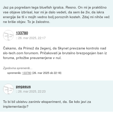
Jaz pa pogrešam tega bluefish igralca. Resno. On mi je praktično
vse objave izbrisal, kar mi je dalo vedeti, da sem še živ, da iskra
energije še tli v mojih vedno bolj poroznih kosteh. Zdaj mi nihče več
ne briše objav. To je žalostno.
133780
::
26. mar 2025, 22:17
Čakamo, da Primož da žegenj, da Skynet prevzame kontrolo nad
slo-tech.com forumom. Pričakovati je brutalno brezpogojen ban iz
foruma, pritožbe preusmerjene v nul.
Zgodovina sprememb…
spremenilo:
133780
(
26. mar 2025 ob 22:18
)
pegasus
::
26. mar 2025, 22:23
To bi bil ubistvu zanimiv eksperiment, da. Se kdo javi za
implementacijo?