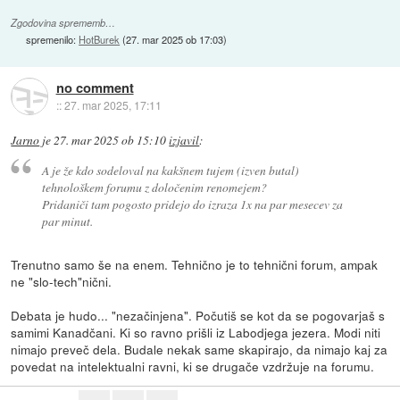
Zgodovina sprememb…
spremenilo:
HotBurek
(
27. mar 2025 ob 17:03
)
no comment
::
27. mar 2025, 17:11
Jarno
je
27. mar 2025 ob 15:10
izjavil
:
A je že kdo sodeloval na kakšnem tujem (izven butal)
tehnološkem forumu z določenim renomejem?
Pridaniči tam pogosto pridejo do izraza 1x na par mesecev za
par minut.
Trenutno samo še na enem. Tehnično je to tehnični forum, ampak
ne "slo-tech"nični.
Debata je hudo... "nezačinjena". Počutiš se kot da se pogovarjaš s
samimi Kanadčani. Ki so ravno prišli iz Labodjega jezera. Modi niti
nimajo preveč dela. Budale nekak same skapirajo, da nimajo kaj za
povedat na intelektualni ravni, ki se drugače vzdržuje na forumu.