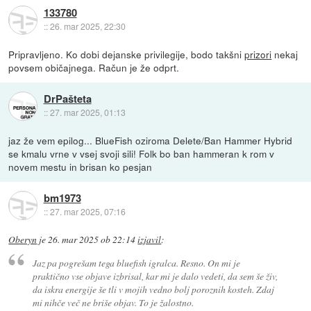
133780
::
26. mar 2025, 22:30
Pripravljeno. Ko dobi dejanske privilegije, bodo takšni
prizori
nekaj
povsem običajnega. Račun je že odprt.
DrPašteta
::
27. mar 2025, 01:13
jaz že vem epilog... BlueFish oziroma Delete/Ban Hammer Hybrid
se kmalu vrne v vsej svoji sili! Folk bo ban hammeran k rom v
novem mestu in brisan ko pesjan
bm1973
::
27. mar 2025, 07:16
Oberyn
je
26. mar 2025 ob 22:14
izjavil
:
Jaz pa pogrešam tega bluefish igralca. Resno. On mi je
praktično vse objave izbrisal, kar mi je dalo vedeti, da sem še živ,
da iskra energije še tli v mojih vedno bolj poroznih kosteh. Zdaj
mi nihče več ne briše objav. To je žalostno.