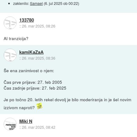
zaklenilo:
Samael
(
6. jul 2025 ob 00:22
)
133780
::
26. mar 2025, 08:26
AI tranzicija?
kamiKaZaA
::
26. mar 2025, 08:36
Še ena zanimivost o njem:
Čas prve prijave: 27. feb 2005
Čas zadnje prijave: 27. feb 2025
Je po točno 20. letih rekel dovolj je bilo moderiranja in je šel novim
izzivom naproti?
Miki N
::
26. mar 2025, 08:42