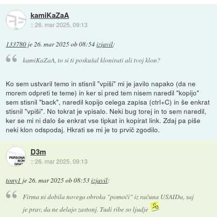
kamiKaZaA
::
26. mar 2025, 09:13
133780
je
26. mar 2025 ob 08:54
izjavil
:
kamiKaZaA, to si ti poskušal klonirati ali tvoj klon?
Ko sem ustvaril temo in stisnil "vpiši" mi je javilo napako (da ne
morem odpreti te teme) in ker si pred tem nisem naredil "kopijo"
sem stisnil "back", naredil kopijo celega zapisa (ctrl+C) in še enkrat
stisnil "vpiši". No tokrat je vpisalo. Neki bug torej in to sem naredil,
ker se mi ni dalo še enkrat vse tipkat in kopirat link. Zdaj pa piše
neki klon odspodaj. Hkrati se mi je to prvič zgodilo.
D3m
::
26. mar 2025, 09:13
tony1
je
26. mar 2025 ob 08:53
izjavil
:
Firma ni dobila novega obroka "pomoči" iz računa USAIDa, saj
je prav, da ne delajo zastonj. Tudi ribe so ljudje