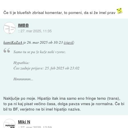
Če ti je bluefish zbrisal komentar, to pomeni, da si že imel prav
IMBB
::
27. mar 2025, 11:35
kamiKaZaA
je
26. mar 2025 ob 10:23
izjavil
:
Samo tu se pa že kaže neki vzorec.
Hypathia:
Čas zadnje prijave: 25. feb 2025 ob 23:02
Hmmmmm...
Naključje po moje. Hipatijo itak ima samo eno fringe temo (trans),
to pa ni kaj pisat večino časa, dolga pavza vmes je normalna. Če bi
bil to BF, verjetno ne bi imel hipatijo naziva.
Miki N
::
27. mar 2025, 12:59