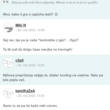
Zdaj pa piše neki klon odspodaj. Hkrati se mi je to prvič zgodilo.
Ahm, kako ti gre s captcha testi? :D
Miki N
::
26. mar 2025, 10:08
Saj res, kje pa je naša "feministka z jajci"... Hypi?
Ta lik tudi že dolgo časa manjka na treningih!
c3p0
::
26. mar 2025, 10:20
Njihova prepričanja veljajo le, dokler funding ne usahne. Nato pa
kdo plača več.
kamiKaZaA
::
26. mar 2025, 10:23
Samo tu se pa že kaže neki vzorec.