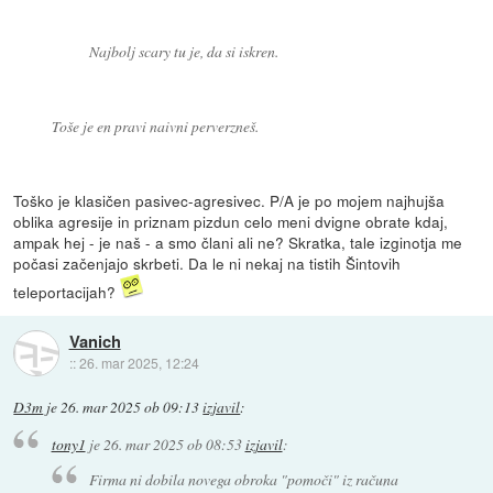
Najbolj scary tu je, da si iskren.
Toše je en pravi naivni perverzneš.
Toško je klasičen pasivec-agresivec. P/A je po mojem najhujša
oblika agresije in priznam pizdun celo meni dvigne obrate kdaj,
ampak hej - je naš - a smo člani ali ne? Skratka, tale izginotja me
počasi začenjajo skrbeti. Da le ni nekaj na tistih Šintovih
teleportacijah?
Vanich
::
26. mar 2025, 12:24
D3m
je
26. mar 2025 ob 09:13
izjavil
:
tony1
je
26. mar 2025 ob 08:53
izjavil
:
Firma ni dobila novega obroka "pomoči" iz računa