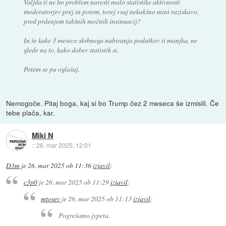
Valjda ti ne bo problem naresti malo statistike aktivnosti
moderatorjev prej in potem, torej vsaj nekakšno mini raziskavo,
pred prdenjem takšnih močnih insinuacij?
In še kake 3 mesece skrbnega nabiranja podatkov ti manjka, ne
glede na to, kako dober statistik si.
Potem se pa oglašaj.
Nemogoče. Pitaj boga, kaj si bo Trump čez 2 meseca še izmislil. Če
tebe plača, kar.
Miki N
::
26. mar 2025, 12:01
D3m
je
26. mar 2025 ob 11:36
izjavil
:
c3p0
je
26. mar 2025 ob 11:29
izjavil
:
mtosev
je
26. mar 2025 ob 11:13
izjavil
:
Pogrešamo jypeta.