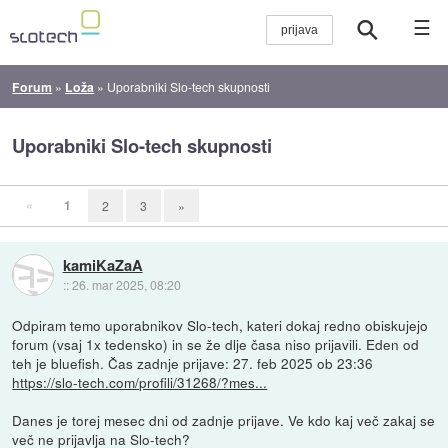
☰
Forum
»
Loža
»
Uporabniki Slo-tech skupnosti
Uporabniki Slo-tech skupnosti
«
1
2
3
»
kamiKaZaA
::
26. mar 2025, 08:20
Odpiram temo uporabnikov Slo-tech, kateri dokaj redno obiskujejo
forum (vsaj 1x tedensko) in se že dlje časa niso prijavili. Eden od
teh je bluefish. Čas zadnje prijave: 27. feb 2025 ob 23:36
https://slo-tech.com/profili/31268/?mes...
Danes je torej mesec dni od zadnje prijave. Ve kdo kaj več zakaj se
več ne prijavlja na Slo-tech?