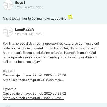
floyd1
::
26. mar 2025, 10:36
Misliš
tega?
, ker ta že ima neko zgodovino
kamiKaZaA
::
26. mar 2025, 10:58
Ker imamo sedaj dva redna uporabnika, katera se že mesec dni
nista prijavila bom ju dodal pod ta komentar, da se lahko dnevno
hitro preveri, če sta se slučajno prijavila. Kasneje bom dodajal
nove uporabnike (v novem komentarju) oz. brisal uporabnika v
kolikor se bo zmes prijavil.
bluefish
Čas zadnje prijave: 27. feb 2025 ob 23:36
https://slo-tech.com/profili/31268/?mes...
Hypathia
Čas zadnje prijave: 25. feb 2025 ob 23:02
https://slo-tech.com/profili/123217/?me...