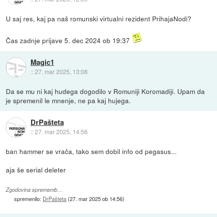
U saj res, kaj pa naš romunski virtualni rezident PrihajaNodi?
Čas zadnje prijave 5. dec 2024 ob 19:37
Magic1
::
27. mar 2025, 13:08
Da se mu ni kaj hudega dogodilo v Romuniji Koromadiji. Upam da
je spremenil le mnenje, ne pa kaj hujega.
DrPašteta
::
27. mar 2025, 14:56
ban hammer se vrača, tako sem dobil info od pegasus...
aja še serial deleter
Zgodovina sprememb…
spremenilo:
DrPašteta
(
27. mar 2025 ob 14:56
)