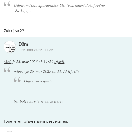
Odpiram temo uporabnikov Slo-tech, kateri dokaj redno
obiskujejo...
Zakaj pa??
D3m
::
26. mar 2025, 11:36
c3p0
je
26. mar 2025 ob 11:29
izjavil
:
mtosev
je
26. mar 2025 ob 11:13
izjavil
:
Pogrešamo jypeta.
Najbolj scary tu je, da si iskren.
Toše je en pravi naivni perverzneš.