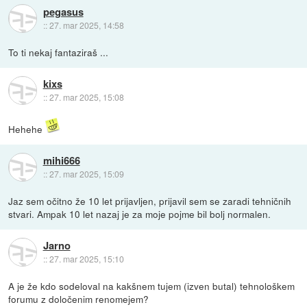
pegasus
::
27. mar 2025, 14:58
To ti nekaj fantaziraš ...
kixs
::
27. mar 2025, 15:08
Hehehe
mihi666
::
27. mar 2025, 15:09
Jaz sem očitno že 10 let prijavljen, prijavil sem se zaradi tehničnih
stvari. Ampak 10 let nazaj je za moje pojme bil bolj normalen.
Jarno
::
27. mar 2025, 15:10
A je že kdo sodeloval na kakšnem tujem (izven butal) tehnološkem
forumu z določenim renomejem?