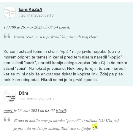
kamiKaZaA
::
26. mar 2025, 09:13
133780
je
26. mar 2025 ob 08:54
izjavil
:
kamiKaZaA, to si ti poskušal klonirati ali tvoj klon?
Ko sem ustvaril temo in stisnil "vpiši" mi je javilo napako (da ne
morem odpreti te teme) in ker si pred tem nisem naredil "kopijo"
sem stisnil "back", naredil kopijo celega zapisa (ctrl+C) in še enkrat
stisnil "vpiši". No tokrat je vpisalo. Neki bug torej in to sem naredil,
ker se mi ni dalo še enkrat vse tipkat in kopirat link. Zdaj pa piše
neki klon odspodaj. Hkrati se mi je to prvič zgodilo.
D3m
::
26. mar 2025, 09:13
tony1
je
26. mar 2025 ob 08:53
izjavil
:
Firma ni dobila novega obroka "pomoči" iz računa USAIDa, saj
je prav, da ne delajo zastonj. Tudi ribe so ljudje