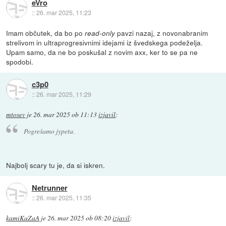
eVro
::
26. mar 2025, 11:23
Imam občutek, da bo po
pavzi nazaj, z novonabranim
read-only
strelivom in ultraprogresivnimi idejami iz švedskega podeželja.
Upam samo, da ne bo poskušal z novim axx, ker to se pa ne
spodobi.
c3p0
::
26. mar 2025, 11:29
mtosev
je
26. mar 2025 ob 11:13
izjavil
:
Pogrešamo jypeta.
Najbolj scary tu je, da si iskren.
Netrunner
::
26. mar 2025, 11:35
kamiKaZaA
je
26. mar 2025 ob 08:20
izjavil
: