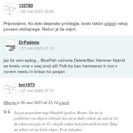
133780
::
26. mar 2025, 22:30
Pripravljeno. Ko dobi dejanske privilegije, bodo takšni
prizori
nekaj
povsem običajnega. Račun je že odprt.
DrPašteta
::
27. mar 2025, 01:13
jaz že vem epilog... BlueFish oziroma Delete/Ban Hammer Hybrid
se kmalu vrne v vsej svoji sili! Folk bo ban hammeran k rom v
novem mestu in brisan ko pesjan
bm1973
::
27. mar 2025, 07:16
Oberyn
je
26. mar 2025 ob 22:14
izjavil
:
Jaz pa pogrešam tega bluefish igralca. Resno. On mi je
praktično vse objave izbrisal, kar mi je dalo vedeti, da sem še živ,
da iskra energije še tli v mojih vedno bolj poroznih kosteh. Zdaj
mi nihče več ne briše objav. To je žalostno.