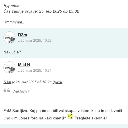
Hypathia:
Čas zadnje prijave: 25. feb 2025 ob 23:02
Hmmmmm...
D3m
::
26. mar 2025, 10:23
Naklučje?
Miki N
::
26. mar 2025, 10:31
D3m
je
26. mar 2025 ob 10:23
izjavil
:
Naklučje?
Fak! Sumljivo. Kaj pa če so bili vsi skupaj v istem kultu in so izvedli
uno Jim Jones foro na kaki kmetiji?
Preglejte skednje!