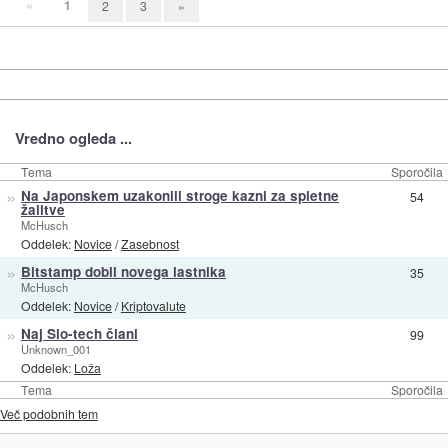
«
1
2
3
»
Vredno ogleda ...
Tema
Sporočila
»
Na Japonskem uzakonili stroge kazni za spletne
54
žalitve
McHusch
Oddelek:
Novice
/
Zasebnost
»
Bitstamp dobil novega lastnika
35
McHusch
Oddelek:
Novice
/
Kriptovalute
»
Naj Slo-tech člani
99
Unknown_001
Oddelek:
Loža
Tema
Sporočila
Več podobnih tem