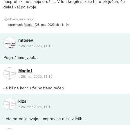
nasprotniki ne smejo družit... V teh krogih si zelo hitro izključen, če
delaš kaj po svoje.
Zgodovina sprememb…
spremenil:
Magic1
(
26. mar 2025 ob 11:10
)
mtosev
::
26. mar 2025, 11:13
Pogrešamo jypeta.
Magic1
::
26. mar 2025, 11:16
Je bil na koncu že pošteno tečen.
kixs
::
26. mar 2025, 11:19
Leta naredijo svoje... ceprav se ni bil v letih...