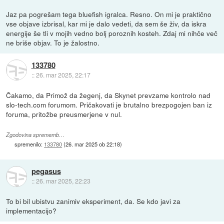
Jaz pa pogrešam tega bluefish igralca. Resno. On mi je praktično
vse objave izbrisal, kar mi je dalo vedeti, da sem še živ, da iskra
energije še tli v mojih vedno bolj poroznih kosteh. Zdaj mi nihče več
ne briše objav. To je žalostno.
133780
::
26. mar 2025, 22:17
Čakamo, da Primož da žegenj, da Skynet prevzame kontrolo nad
slo-tech.com forumom. Pričakovati je brutalno brezpogojen ban iz
foruma, pritožbe preusmerjene v nul.
Zgodovina sprememb…
spremenilo:
133780
(
26. mar 2025 ob 22:18
)
pegasus
::
26. mar 2025, 22:23
To bi bil ubistvu zanimiv eksperiment, da. Se kdo javi za
implementacijo?