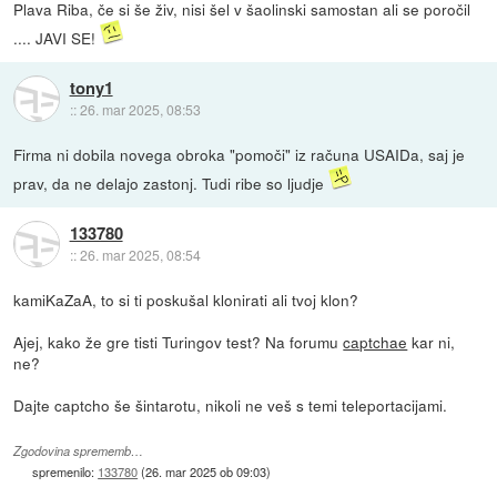
Plava Riba, če si še živ, nisi šel v šaolinski samostan ali se poročil
.... JAVI SE!
tony1
::
26. mar 2025, 08:53
Firma ni dobila novega obroka "pomoči" iz računa USAIDa, saj je
prav, da ne delajo zastonj. Tudi ribe so ljudje
133780
::
26. mar 2025, 08:54
kamiKaZaA, to si ti poskušal klonirati ali tvoj klon?
Ajej, kako že gre tisti Turingov test? Na forumu
captchae
kar ni,
ne?
Dajte captcho še šintarotu, nikoli ne veš s temi teleportacijami.
Zgodovina sprememb…
spremenilo:
133780
(
26. mar 2025 ob 09:03
)