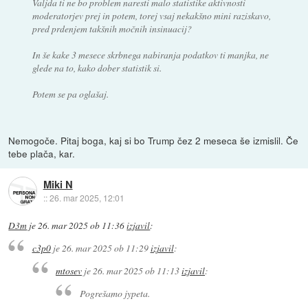
Valjda ti ne bo problem naresti malo statistike aktivnosti
moderatorjev prej in potem, torej vsaj nekakšno mini raziskavo,
pred prdenjem takšnih močnih insinuacij?
In še kake 3 mesece skrbnega nabiranja podatkov ti manjka, ne
glede na to, kako dober statistik si.
Potem se pa oglašaj.
Nemogoče. Pitaj boga, kaj si bo Trump čez 2 meseca še izmislil. Če
tebe plača, kar.
Miki N
::
26. mar 2025, 12:01
D3m
je
26. mar 2025 ob 11:36
izjavil
:
c3p0
je
26. mar 2025 ob 11:29
izjavil
:
mtosev
je
26. mar 2025 ob 11:13
izjavil
:
Pogrešamo jypeta.