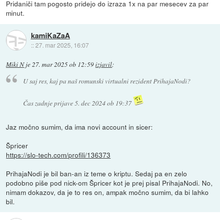
Pridaniči tam pogosto pridejo do izraza 1x na par mesecev za par
minut.
kamiKaZaA
::
27. mar 2025, 16:07
Miki N
je
27. mar 2025 ob 12:59
izjavil
:
U saj res, kaj pa naš romunski virtualni rezident PrihajaNodi?
Čas zadnje prijave 5. dec 2024 ob 19:37
Jaz močno sumim, da ima novi account in sicer:
Špricer
https://slo-tech.com/profili/136373
PrihajaNodi je bil ban-an iz teme o kriptu. Sedaj pa en zelo
podobno piše pod nick-om Špricer kot je prej pisal PrihajaNodi. No,
nimam dokazov, da je to res on, ampak močno sumim, da bi lahko
bil.