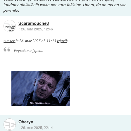
fundamentalističnih woke cenzura fašistov. Upam, da se mu bo vse
povrnilo.
Scaramouche3
::
26. mar 2025, 12:46
mtosev
je
26. mar 2025 ob 11:13
izjavil
:
Pogrešamo jypeta.
Oberyn
::
26. mar 2025, 22:14