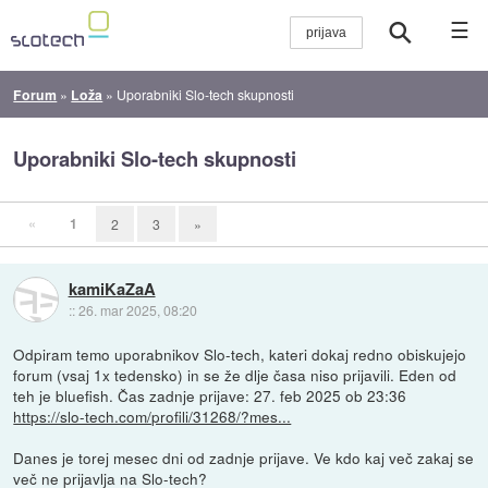
☰
Forum
»
Loža
»
Uporabniki Slo-tech skupnosti
Uporabniki Slo-tech skupnosti
«
1
2
3
»
kamiKaZaA
::
26. mar 2025, 08:20
Odpiram temo uporabnikov Slo-tech, kateri dokaj redno obiskujejo
forum (vsaj 1x tedensko) in se že dlje časa niso prijavili. Eden od
teh je bluefish. Čas zadnje prijave: 27. feb 2025 ob 23:36
https://slo-tech.com/profili/31268/?mes...
Danes je torej mesec dni od zadnje prijave. Ve kdo kaj več zakaj se
več ne prijavlja na Slo-tech?