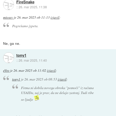
FireSnake
::
26. mar 2025, 11:38
mtosev
je
26. mar 2025 ob 11:13
izjavil
:
Pogrešamo jypeta.
Ne, ga ne.
tony1
::
26. mar 2025, 11:40
eVro
je
26. mar 2025 ob 11:02
izjavil
:
tony1
je
26. mar 2025 ob 08:53
izjavil
:
Firma ni dobila novega obroka "pomoči" iz računa
USAIDa, saj je prav, da ne delajo zastonj. Tudi ribe
so ljudje