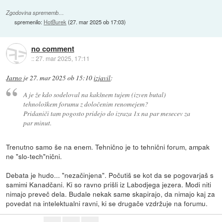
Zgodovina sprememb…
spremenilo:
HotBurek
(
27. mar 2025 ob 17:03
)
no comment
::
27. mar 2025, 17:11
Jarno
je
27. mar 2025 ob 15:10
izjavil
:
A je že kdo sodeloval na kakšnem tujem (izven butal)
tehnološkem forumu z določenim renomejem?
Pridaniči tam pogosto pridejo do izraza 1x na par mesecev za
par minut.
Trenutno samo še na enem. Tehnično je to tehnični forum, ampak
ne "slo-tech"nični.
Debata je hudo... "nezačinjena". Počutiš se kot da se pogovarjaš s
samimi Kanadčani. Ki so ravno prišli iz Labodjega jezera. Modi niti
nimajo preveč dela. Budale nekak same skapirajo, da nimajo kaj za
povedat na intelektualni ravni, ki se drugače vzdržuje na forumu.