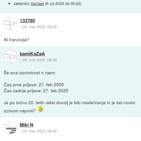
zaklenilo:
Samael
(
6. jul 2025 ob 00:22
)
133780
::
26. mar 2025, 08:26
AI tranzicija?
kamiKaZaA
::
26. mar 2025, 08:36
Še ena zanimivost o njem:
Čas prve prijave: 27. feb 2005
Čas zadnje prijave: 27. feb 2025
Je po točno 20. letih rekel dovolj je bilo moderiranja in je šel novim
izzivom naproti?
Miki N
::
26. mar 2025, 08:42