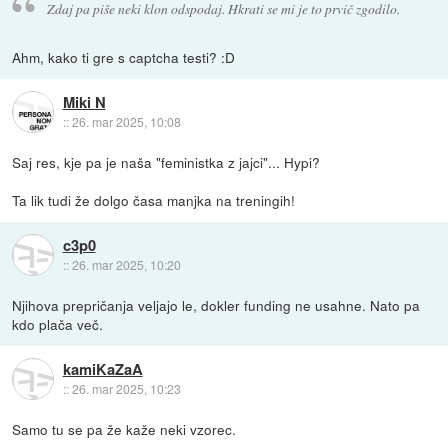
Zdaj pa piše neki klon odspodaj. Hkrati se mi je to prvič zgodilo.
Ahm, kako ti gre s captcha testi? :D
Miki N
::
26. mar 2025, 10:08
Saj res, kje pa je naša "feministka z jajci"... Hypi?
Ta lik tudi že dolgo časa manjka na treningih!
c3p0
::
26. mar 2025, 10:20
Njihova prepričanja veljajo le, dokler funding ne usahne. Nato pa
kdo plača več.
kamiKaZaA
::
26. mar 2025, 10:23
Samo tu se pa že kaže neki vzorec.