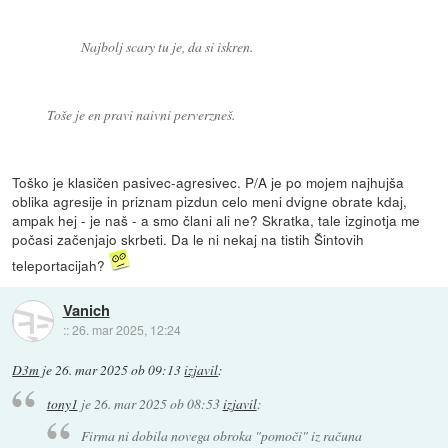
Najbolj scary tu je, da si iskren.
Toše je en pravi naivni perverzneš.
Toško je klasičen pasivec-agresivec. P/A je po mojem najhujša
oblika agresije in priznam pizdun celo meni dvigne obrate kdaj,
ampak hej - je naš - a smo člani ali ne? Skratka, tale izginotja me
počasi začenjajo skrbeti. Da le ni nekaj na tistih Šintovih
teleportacijah?
Vanich
::
26. mar 2025, 12:24
D3m
je
26. mar 2025 ob 09:13
izjavil
:
tony1
je
26. mar 2025 ob 08:53
izjavil
:
Firma ni dobila novega obroka "pomoči" iz računa