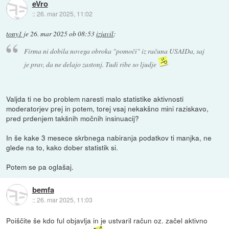
eVro
::
26. mar 2025, 11:02
tony1
je
26. mar 2025 ob 08:53
izjavil
:
Firma ni dobila novega obroka "pomoči" iz računa USAIDa, saj
je prav, da ne delajo zastonj. Tudi ribe so ljudje
Valjda ti ne bo problem naresti malo statistike aktivnosti
moderatorjev prej in potem, torej vsaj nekakšno mini raziskavo,
pred prdenjem takšnih močnih insinuacij?
In še kake 3 mesece skrbnega nabiranja podatkov ti manjka, ne
glede na to, kako dober statistik si.
Potem se pa oglašaj.
bemfa
::
26. mar 2025, 11:03
Poiščite še kdo ful objavlja in je ustvaril račun oz. začel aktivno