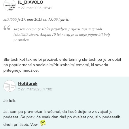
IL_DIAVOLO
::
27. mar 2025, 16:41
mihi666
je
27. mar 2025 ob 15:09
izjavil
:
Jaz sem očitno že 10 let prijavljen, prijavil sem se zaradi
tehničnih stvari. Ampak 10 let nazaj je za moje pojme bil bolj
normalen.
Slo-tech kot tak ne bi prezivel, entertaining slo-tech pa je pridobil
na popularnosti s socialnimi/druzabnimi temami, ki seveda
pritegnejo množice.
HotBurek
::
27. mar 2025, 17:02
Jo folk.
Jst sem pa pravnokar izračunal, da tisoč deljeno z dvajset je
pedeset. Se prav, ča vsak dan daš po dvajset gor, si v pedesetih
dneh pri tisoč. Vow.