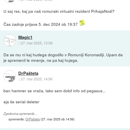
U saj res, kaj pa naš romunski virtualni rezident PrihajaNodi?
Čas zadnje prijave 5. dec 2024 ob 19:37
Magic1
::
27. mar 2025, 13:08
Da se mu ni kaj hudega dogodilo v Romuniji Koromadiji. Upam da
je spremenil le mnenje, ne pa kaj hujega.
DrPašteta
::
27. mar 2025, 14:56
ban hammer se vrača, tako sem dobil info od pegasus...
aja še serial deleter
Zgodovina sprememb…
spremenilo:
DrPašteta
(
27. mar 2025 ob 14:56
)