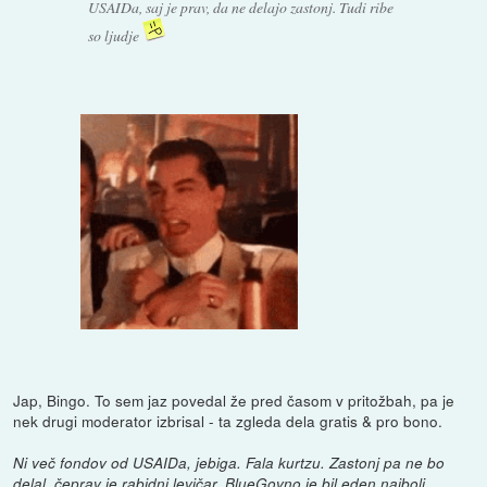
USAIDa, saj je prav, da ne delajo zastonj. Tudi ribe
so ljudje
Jap, Bingo. To sem jaz povedal že pred časom v pritožbah, pa je
nek drugi moderator izbrisal - ta zgleda dela gratis & pro bono.
Ni več fondov od USAIDa, jebiga. Fala kurtzu. Zastonj pa ne bo
delal, čeprav je rabidni levičar. BlueGovno je bil eden najbolj