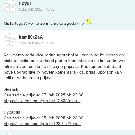
floyd1
::
26. mar 2025, 10:36
Misliš
tega?
, ker ta že ima neko zgodovino
kamiKaZaA
::
26. mar 2025, 10:58
Ker imamo sedaj dva redna uporabnika, katera se že mesec dni
nista prijavila bom ju dodal pod ta komentar, da se lahko dnevno
hitro preveri, če sta se slučajno prijavila. Kasneje bom dodajal
nove uporabnike (v novem komentarju) oz. brisal uporabnika v
kolikor se bo zmes prijavil.
bluefish
Čas zadnje prijave: 27. feb 2025 ob 23:36
https://slo-tech.com/profili/31268/?mes...
Hypathia
Čas zadnje prijave: 25. feb 2025 ob 23:02
https://slo-tech.com/profili/123217/?me...