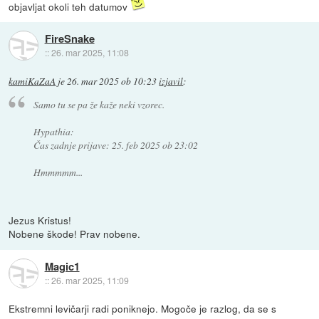
objavljat okoli teh datumov
FireSnake
::
26. mar 2025, 11:08
kamiKaZaA
je
26. mar 2025 ob 10:23
izjavil
:
Samo tu se pa že kaže neki vzorec.
Hypathia:
Čas zadnje prijave: 25. feb 2025 ob 23:02
Hmmmmm...
Jezus Kristus!
Nobene škode! Prav nobene.
Magic1
::
26. mar 2025, 11:09
Ekstremni levičarji radi poniknejo. Mogoče je razlog, da se s