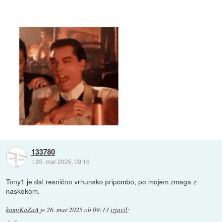
133780
::
26. mar 2025, 09:16
Tony1 je dal resnično vrhunsko pripombo, po mojem zmaga z
naskokom.
kamiKaZaA
je
26. mar 2025 ob 09:13
izjavil
: