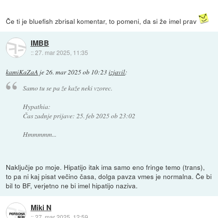
Če ti je bluefish zbrisal komentar, to pomeni, da si že imel prav
IMBB
::
27. mar 2025, 11:35
kamiKaZaA
je
26. mar 2025 ob 10:23
izjavil
:
Samo tu se pa že kaže neki vzorec.
Hypathia:
Čas zadnje prijave: 25. feb 2025 ob 23:02
Hmmmmm...
Naključje po moje. Hipatijo itak ima samo eno fringe temo (trans),
to pa ni kaj pisat večino časa, dolga pavza vmes je normalna. Če bi
bil to BF, verjetno ne bi imel hipatijo naziva.
Miki N
::
27. mar 2025, 12:59