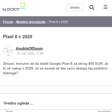
☰
Forum
»
Mobilne tehnologije
»
Pixel 8 v 2025
Pixel 8 v 2025
AnubisOfDoom
::
6. mar 2025, 11:39
Zdravo, trenutno se da dobiti Google Pixel 8 za okrog 450 EUR. Je
to ok nakup v 2025, ali za ceneje ali isto ceno obstaja kaj podobno
dobrega?
Vredno ogleda ...
Tema
Sporočila