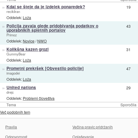
»
Kdaj se šteje da je izdelek ponaredek?
19
recikliran
Oddelek:
Loža
»
Policija zavaja glede pridobivanja podatkov o
43
uporabnikih spletnih portalov
Primoz
Oddelek:
Novice
/
NWO
»
Kolikšna kazen grozi
31
GummyBear
Oddelek:
Loža
»
Prometni prekršek [Obvestilo policije]
47
imagodei
Oddelek:
Loža
»
United nations
29
drejc
Oddelek:
Problemi človeštva
Tema
Sporočila
Več podobnih tem
Pravila
Večina pravic pridržanih
Odgovornost
Oglaševanje