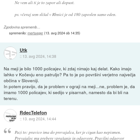
Ne vem ali ti je to zapor ali dopust.
ps. včeraj sem slišal v Rbnici je od 180 zaposlen samo eden.
Zgodovina sprememb…
spremenilo:
mertseger
(
13. avg 2024 ob 14:35
)
Utk
::
13. avg 2024, 14:38
Na meji je bilo 1000 policajev, ki zdaj nimajo kaj delat. Kako imajo
lahko v Kočevju eno patruljo? Pa to je po površini verjetno največja
občina v Sloveniji.
In potem pravijo, da je problem v ograji na meji...ne, problem je, da
imamo 1000 policajev, ki sedijo v pisarnah, namesto da bi bli na
terenu.
RdecTelefon
::
13. avg 2024, 14:44
Pazi to: pravico ima do prevajalca, ker je cigan kao nepismen.
Prevajalec mu prebere vprašanje in odgovore. Pravilni odgovor