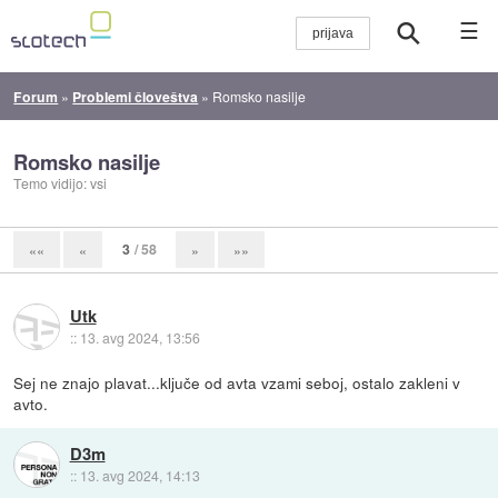
☰
Forum
»
Problemi človeštva
»
Romsko nasilje
Romsko nasilje
Temo vidijo: vsi
3
/ 58
««
«
»
»»
Utk
::
13. avg 2024, 13:56
Sej ne znajo plavat...ključe od avta vzami seboj, ostalo zakleni v
avto.
D3m
::
13. avg 2024, 14:13