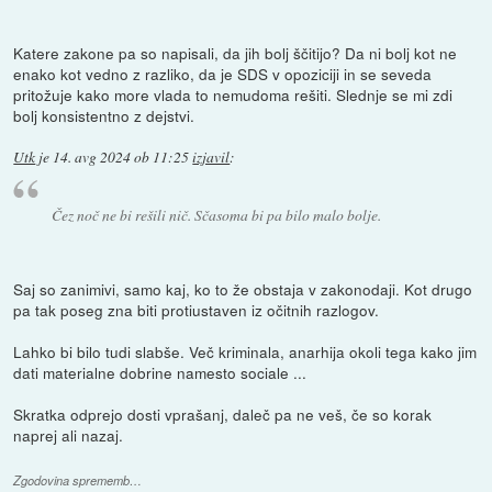
Katere zakone pa so napisali, da jih bolj ščitijo? Da ni bolj kot ne
enako kot vedno z razliko, da je SDS v opoziciji in se seveda
pritožuje kako more vlada to nemudoma rešiti. Slednje se mi zdi
bolj konsistentno z dejstvi.
Utk
je
14. avg 2024 ob 11:25
izjavil
:
Čez noč ne bi rešili nič. Sčasoma bi pa bilo malo bolje.
Saj so zanimivi, samo kaj, ko to že obstaja v zakonodaji. Kot drugo
pa tak poseg zna biti protiustaven iz očitnih razlogov.
Lahko bi bilo tudi slabše. Več kriminala, anarhija okoli tega kako jim
dati materialne dobrine namesto sociale ...
Skratka odprejo dosti vprašanj, daleč pa ne veš, če so korak
naprej ali nazaj.
Zgodovina sprememb…