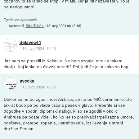
občanov bi se lahko še utopil v mlaki, ker je bil nezavesten. To je
pa nedopustno!
Zgodovina sprememb…
spremenil:
RdecTelefon
(
13. avg 2024 ob 15:16
)
delavec44
::
13. avg 2024, 15:45
Jaz sem se preselil iz Kočevja. Ne bom vzgajal otrok v takem
okolju. Kaj lahko en človek naredi? Pol ljudi še joka kako so bogi.
svecka
::
13. avg 2024, 16:32
Dokler se ne bo zgodil novi Ambrus, se ne bo NIČ spremenilo. Do
takrat bodo pa bo vlada tiščala pesek v glavo. Preberite si vse
dogodke v spodni diplomski nalogi, ki so se zgodili v okolici
Ambrusa pa boste videli, koliko let so prebivalci trpeli razne umore,
posilstva, pretepe, ropanja, ustrahovanja, izsiljevanja s strani
družine Strojan.