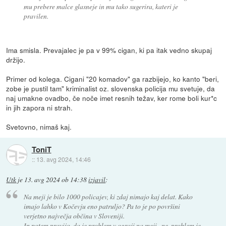
mu prebere malce glasneje in mu tako sugerira, kateri je
pravilen.
Ima smisla. Prevajalec je pa v 99% cigan, ki pa itak vedno skupaj
držijo.
Primer od kolega. Cigani "20 komadov" ga razbijejo, ko kanto "beri,
zobe je pustil tam" kriminalist oz. slovenska policija mu svetuje, da
naj umakne ovadbo, če noče imet resnih težav, ker rome boli kur*c
in jih zapora ni strah.
Svetovno, nimaš kaj.
ToniT
::
13. avg 2024, 14:46
Utk
je
13. avg 2024 ob 14:38
izjavil
:
Na meji je bilo 1000 policajev, ki zdaj nimajo kaj delat. Kako
imajo lahko v Kočevju eno patruljo? Pa to je po površini
verjetno največja občina v Sloveniji.
In potem pravijo, da je problem v ograji na meji...ne, problem je,