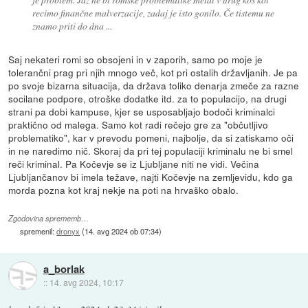
recimo finančne malverzacije, zadaj je isto gonilo. Če tistemu ne
znamo priti do dna ...
Saj nekateri romi so obsojeni in v zaporih, samo po moje je
tolerančni prag pri njih mnogo več, kot pri ostalih državljanih. Je pa
po svoje bizarna situacija, da država toliko denarja zmeče za razne
socilane podpore, otroške dodatke itd. za to populacijo, na drugi
strani pa dobi kampuse, kjer se usposabljajo bodoči kriminalci
praktično od malega. Samo kot radi rečejo gre za "občutljivo
problematiko", kar v prevodu pomeni, najbolje, da si zatiskamo oči
in ne naredimo nič. Skoraj da pri tej populaciji kriminalu ne bi smel
reči kriminal. Pa Kočevje se iz Ljubljane niti ne vidi. Večina
Ljubljančanov bi imela težave, najti Kočevje na zemljevidu, kdo ga
morda pozna kot kraj nekje na poti na hrvaško obalo.
Zgodovina sprememb…
spremenil:
dronyx
(
14. avg 2024 ob 07:34
)
a_borlak
::
14. avg 2024, 10:17