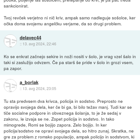
sankcionirat.
Tvoj revček verjetno ni nič kriv, ampak samo nadleguje sošolce, ker
očka doma svojemu angelčku verjame, da so drugi problem.
delavec44
::
13. avg 2024, 22:46
Ko se enkrat začnejo sekire in noži nositi v šolo, je vrag vzel šalo in
taki si zaslužijo odvzem. Če pa starš še pride v šolo in grozi vsem,
pa zapor.
a_borlak
::
13. avg 2024, 23:05
Tu sta predvsem dva krivca, policija in sodstvo. Preprosto ne
opravijo svojega dela, ker če bi ga, bi bilo težav manj. Tudi kar se
tiče socialne podpore in obveznega šolanja, to je že sedaj v
zakonu, le izvaja se ne. Zopet policija in sodstvo. In tako
mimogrede, Romi se bojijo zapora. Zelo bojijo. In ker
policija/sodstvo ne opravi svojega dela, so hitro zunaj. Skratka, ne
gre za problem z romsko populacijo, ampak policijo in sodstvom, ki