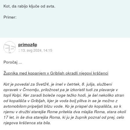
Kot, da rabijo ključe od avta.
Primer:
primoz4p
::
13. avg 2024, 14:15
Poročaj ...
Župnika med kopanjem v Gribljah okradli njegovi krščenci
Kot je povedal za Svet24, je imel v četrtek, 8. julija, službeni
opravek v Črnomlju, priložnost pa je izkoristil tudi za plavanje v
topli Kolpi. Ker zaradi boleče noge težko hodi, je šel nekoliko stran
od kopališča v Gribljah, kjer je voda bolj plitva in se je možno z
avtomobilom pripeljati blizu vode. Ko je prispel do kopališča, so k
njemu v družbi starejše Rome pritekla dva mlajša Roma, stara okoli
17 let, in še dva starejša Roma, ki ju je župnik poznal od prej, celo
njegova krščenca sta bila.