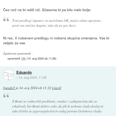
Čez noč ne bi rešili nič. Sčasoma bi pa bilo malo bolje.
Tisti predlogi županov so načeloma OK, malce edino uperjeno
proti eni etnični skupini, tako da ne gre skozi.
Ni res. V nobenem predlogu ni nobena skupina omenjena. Vse bi
veljalo za vse.
Zgodovina sprememb…
spremenil:
Utk
(
14. avg 2024 ob 11:26
)
Eduardo
::
14. avg 2024, 11:26
lynxslo5
je
14. avg 2024 ob 11:22
izjavil
:
Z Romi so vedno bili problemi, vendar v zadnjem letu dni so
eskalirali, ker Romi dobro vedo, da jih še nobena vlada doslej ni
tako ščitila in zagovarjala kot to sedaj počene Golobova vlada.