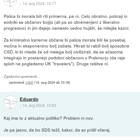
::
14. avg 2024, 10:17
Palica bi morala biti riti primerna, pa ni. Celo obratno, policaji in
sodniki se občanov bojijo (ali pa so obremenjeni z liberalno
progresivo) in jim dajejo namesto vedno hujših, še milejše kazni.
Za kriminalno karierne občane bi palica morala biti še posebaj
močna in eksponentno bolj zobata. Hkrati bi rabili bolj sposobne
CSD, ki bi mlade že od malega bolj civilizirali, da se sčasoma
integirajo in postanejo podobni občanom v Prekmurju (da raje
sploh ne pogledamo UK "travelers"). Druge rešitve ni.
Zgodovina sprememb…
spremenil:
c3p0
(
14. avg 2024 ob 10:18
)
Eduardo
::
14. avg 2024, 10:53
Kaj ima to z aktualno politiko? Problem ni nov.
Je pa jasno, da bo SDS težil, kakor, da so prišli včeraj.