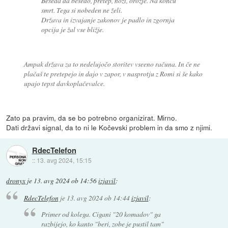
Beseda da besedo, pretep, noži, orožje. Na koncu
smrt. Tega si nobeden ne želi.
Država in izvajanje zakonov je padlo in zgornja
opcija je žal vse bližje.
Ampak država za to nedelujočo storitev vseeno računa. In če ne
plačaš te pretepejo in dajo v zapor, v nasprotju z Romi si še kako
upajo tepst davkoplačevalce.
Zato pa pravim, da se bo potrebno organizirat. Mirno.
Dati državi signal, da to ni le Kočevski problem in da smo z njimi.
RdecTelefon
::
13. avg 2024, 15:15
dronyx
je
13. avg 2024 ob 14:56
izjavil
:
RdecTelefon
je
13. avg 2024 ob 14:44
izjavil
:
Primer od kolega. Cigani "20 komadov" ga
razbijejo, ko kanto "beri, zobe je pustil tam"