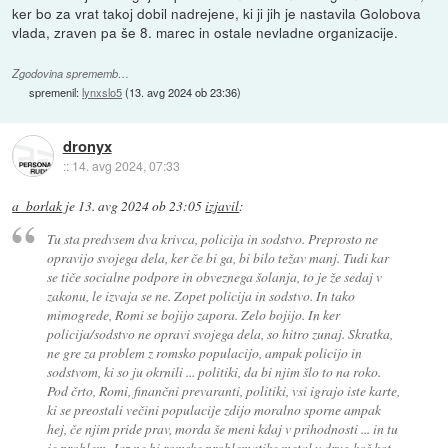
ker bo za vrat takoj dobil nadrejene, ki ji jih je nastavila Golobova
vlada, zraven pa še 8. marec in ostale nevladne organizacije.
Zgodovina sprememb…
spremenil:
lynxslo5
(
13. avg 2024 ob 23:36
)
dronyx
::
14. avg 2024, 07:33
a_borlak
je
13. avg 2024 ob 23:05
izjavil
:
Tu sta predvsem dva krivca, policija in sodstvo. Preprosto ne
opravijo svojega dela, ker če bi ga, bi bilo težav manj. Tudi kar
se tiče socialne podpore in obveznega šolanja, to je že sedaj v
zakonu, le izvaja se ne. Zopet policija in sodstvo. In tako
mimogrede, Romi se bojijo zapora. Zelo bojijo. In ker
policija/sodstvo ne opravi svojega dela, so hitro zunaj. Skratka,
ne gre za problem z romsko populacijo, ampak policijo in
sodstvom, ki so ju okrnili ... politiki, da bi njim šlo to na roko.
Pod črto, Romi, finančni prevaranti, politiki, vsi igrajo iste karte,
ki se preostali večini populacije zdijo moralno sporne ampak
hej, če njim pride prav, morda še meni kdaj v prihodnosti ... in tu
je problem. Jaz ne bi romske problematike metal v drug koš kot