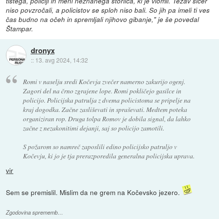
tistega, policiji in meni neznanega storilca, ki je vlomil. Težav sicer
niso povzročali, a policistov se sploh niso bali. So jih pa imeli ti ves
čas budno na očeh in spremljali njihovo gibanje," je še povedal
Štampar.
dronyx
::
13. avg 2024, 14:32
Romi v naselju sredi Kočevja zvečer namerno zakurijo ogenj.
Zagori del na črno zgrajene lope. Romi pokličejo gasilce in
policijo. Policijska patrulja z dvema policistoma se pripelje na
kraj dogodka. Začne zasliševati in spraševati. Medtem poteka
organiziran rop. Druga tolpa Romov je dobila signal, da lahko
začne z nezakonitimi dejanji, saj so policijo zamotili.
S požarom so namreč zaposlili edino policijsko patruljo v
Kočevju, ki jo je tja prerazporedila generalna policijska uprava.
vir
Sem se premislil. Mislim da ne grem na Kočevsko jezero.
Zgodovina sprememb…