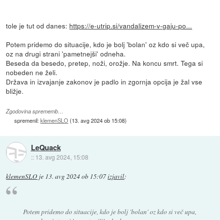
tole je tut od danes:
https://e-utrip.si/vandalizem-v-gaju-po...
Potem pridemo do situacije, kdo je bolj 'bolan' oz kdo si več upa,
oz na drugi strani 'pametnejši' odneha.
Beseda da besedo, pretep, noži, orožje. Na koncu smrt. Tega si
nobeden ne želi.
Država in izvajanje zakonov je padlo in zgornja opcija je žal vse
bližje.
Zgodovina sprememb…
spremenil:
klemenSLO
(
13. avg 2024 ob 15:08
)
LeQuack
::
13. avg 2024, 15:08
klemenSLO
je
13. avg 2024 ob 15:07
izjavil
:
Potem pridemo do situacije, kdo je bolj 'bolan' oz kdo si več upa,