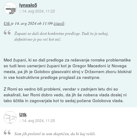
lynxslo5
::
14. avg 2024, 11:22
Utk
je
14. avg 2024 ob 11:09
izjavil
:
Župani so dali dost konkretne predloge. Tudi to je nekaj,
definitivno je pa več kot nič.
Med župani, ki so dali predloge za reševanje romske problematike
so tudi levo usmerjeni župani kot je Gregor Macedoni iz Novega
mesta, pa jih je Golobov glasovalni stroj v Državnem zboru blokiral
in vse kostruktivne predloge proglasil za nestrpne.
Z Romi so vedno bili problemi, vendar v zadnjem letu dni so
eskalirali, ker Romi dobro vedo, da jih še nobena vlada doslej ni
tako ščitila in zagovarjala kot to sedaj počene Golobova vlada.
Utk
::
14. avg 2024, 11:25
Sem jih preletel in sem skeptičen, da bi kaj rešili.