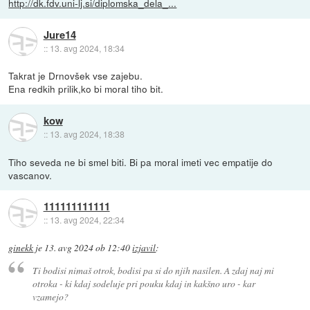
http://dk.fdv.uni-lj.si/diplomska_dela_...
Jure14
::
13. avg 2024, 18:34
Takrat je Drnovšek vse zajebu.
Ena redkih prilik,ko bi moral tiho bit.
kow
::
13. avg 2024, 18:38
Tiho seveda ne bi smel biti. Bi pa moral imeti vec empatije do
vascanov.
111111111111
::
13. avg 2024, 22:34
ginekk
je
13. avg 2024 ob 12:40
izjavil
:
Ti bodisi nimaš otrok, bodisi pa si do njih nasilen. A zdaj naj mi
otroka - ki kdaj sodeluje pri pouku kdaj in kakšno uro - kar
vzamejo?