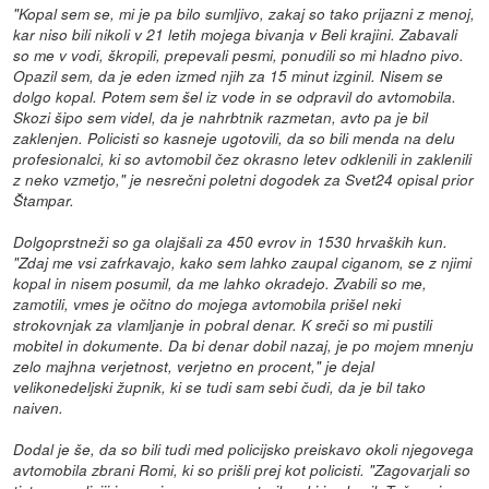
"Kopal sem se, mi je pa bilo sumljivo, zakaj so tako prijazni z menoj,
kar niso bili nikoli v 21 letih mojega bivanja v Beli krajini. Zabavali
so me v vodi, škropili, prepevali pesmi, ponudili so mi hladno pivo.
Opazil sem, da je eden izmed njih za 15 minut izginil. Nisem se
dolgo kopal. Potem sem šel iz vode in se odpravil do avtomobila.
Skozi šipo sem videl, da je nahrbtnik razmetan, avto pa je bil
zaklenjen. Policisti so kasneje ugotovili, da so bili menda na delu
profesionalci, ki so avtomobil čez okrasno letev odklenili in zaklenili
z neko vzmetjo," je nesrečni poletni dogodek za Svet24 opisal prior
Štampar.
Dolgoprstneži so ga olajšali za 450 evrov in 1530 hrvaških kun.
"Zdaj me vsi zafrkavajo, kako sem lahko zaupal ciganom, se z njimi
kopal in nisem posumil, da me lahko okradejo. Zvabili so me,
zamotili, vmes je očitno do mojega avtomobila prišel neki
strokovnjak za vlamljanje in pobral denar. K sreči so mi pustili
mobitel in dokumente. Da bi denar dobil nazaj, je po mojem mnenju
zelo majhna verjetnost, verjetno en procent," je dejal
velikonedeljski župnik, ki se tudi sam sebi čudi, da je bil tako
naiven.
Dodal je še, da so bili tudi med policijsko preiskavo okoli njegovega
avtomobila zbrani Romi, ki so prišli prej kot policisti. "Zagovarjali so