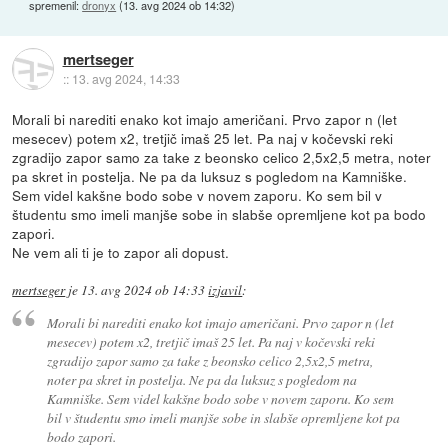
spremenil:
dronyx
(
13. avg 2024 ob 14:32
)
mertseger
::
13. avg 2024, 14:33
Morali bi narediti enako kot imajo američani. Prvo zapor n (let
mesecev) potem x2, tretjič imaš 25 let. Pa naj v kočevski reki
zgradijo zapor samo za take z beonsko celico 2,5x2,5 metra, noter
pa skret in postelja. Ne pa da luksuz s pogledom na Kamniške.
Sem videl kakšne bodo sobe v novem zaporu. Ko sem bil v
študentu smo imeli manjše sobe in slabše opremljene kot pa bodo
zapori.
Ne vem ali ti je to zapor ali dopust.
mertseger
je
13. avg 2024 ob 14:33
izjavil
:
Morali bi narediti enako kot imajo američani. Prvo zapor n (let
mesecev) potem x2, tretjič imaš 25 let. Pa naj v kočevski reki
zgradijo zapor samo za take z beonsko celico 2,5x2,5 metra,
noter pa skret in postelja. Ne pa da luksuz s pogledom na
Kamniške. Sem videl kakšne bodo sobe v novem zaporu. Ko sem
bil v študentu smo imeli manjše sobe in slabše opremljene kot pa
bodo zapori.