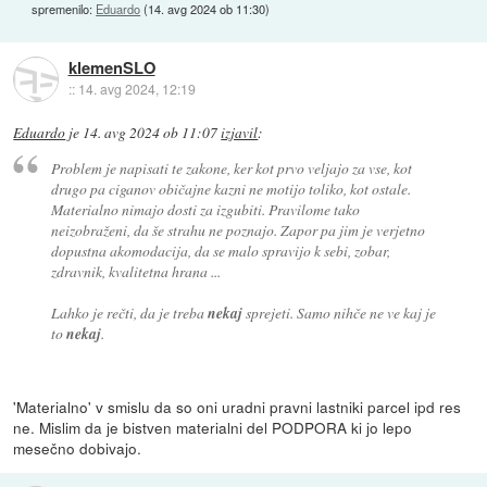
spremenilo:
Eduardo
(
14. avg 2024 ob 11:30
)
klemenSLO
::
14. avg 2024, 12:19
Eduardo
je
14. avg 2024 ob 11:07
izjavil
:
Problem je napisati te zakone, ker kot prvo veljajo za vse, kot
drugo pa ciganov običajne kazni ne motijo toliko, kot ostale.
Materialno nimajo dosti za izgubiti. Pravilome tako
neizobraženi, da še strahu ne poznajo. Zapor pa jim je verjetno
dopustna akomodacija, da se malo spravijo k sebi, zobar,
zdravnik, kvalitetna hrana ...
Lahko je rečti, da je treba
nekaj
sprejeti. Samo nihče ne ve kaj je
to
nekaj
.
'Materialno' v smislu da so oni uradni pravni lastniki parcel ipd res
ne. Mislim da je bistven materialni del PODPORA ki jo lepo
mesečno dobivajo.