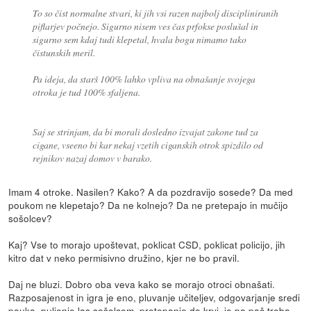
To so čist normalne stvari, ki jih vsi razen najbolj discipliniranih
piflarjev počnejo. Sigurno nisem ves čas prfokse poslušal in
sigurno sem kdaj tudi klepetal, hvala bogu nimamo tako
čistunskih meril.
Pa ideja, da starš 100% lahko vpliva na obnašanje svojega
otroka je tud 100% sfaljena.
Saj se strinjam, da bi morali dosledno izvajat zakone tud za
cigane, vseeno bi kar nekaj vzetih ciganskih otrok spizdilo od
rejnikov nazaj domov v barako.
Imam 4 otroke. Nasilen? Kako? A da pozdravijo sosede? Da med
poukom ne klepetajo? Da ne kolnejo? Da ne pretepajo in mučijo
sošolcev?
Kaj? Vse to morajo upoštevat, poklicat CSD, poklicat policijo, jih
kitro dat v neko permisivno družino, kjer ne bo pravil.
Daj ne bluzi. Dobro oba veva kako se morajo otroci obnašati.
Razposajenost in igra je eno, pluvanje učiteljev, odgovarjanje sredi
pouka, puljenje las sošolcem, pretepanje do krvi, je pa pač treba