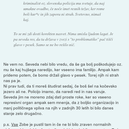
kriminalist oz. slovenska policija mu svetuje, da naj
umakne ovadbo, če noče imet resnih težav, ker rome
boli kur*c in jih zapora ni strah. Svetovno, nimaš
kaj.
To se mi zdi dosti korekten nasvet. Nima smisla ljudem lagat. Je
pa seveda res, da ta država v zvezi s "to problematiko" pač tišči
glavo v pesek. Samo se ne bo rešilo nič.
Ne vem no. Seveda nebi bilo vredu, da še ga bolj poškodujejo oz.
mu še kaj hujšega naredijo, ker vseeno ima familijo. Ampak kam
pridemo potem, če bomo držali glavo v pesek. Torej njih ni strah
nas pa je.
Ni prav tudi, da ti moreš študirat sedaj, če boš šel na kočevsko
jezero ali ne. Policijo imamo, da naredi red in nas varuje.
Seveda jim ne moremo zdaj dati proste roke, ker so vseeno
represivni organ ampak sem mnenja, da z boljšo organizacijo in
manj političnega vpliva na njih v zadnjih 30 letih bi bilo danes
stanje zelo drugačno.
p.s.
Vse
Zobe je pustil tam in če ne bi bilo zraven normalnih