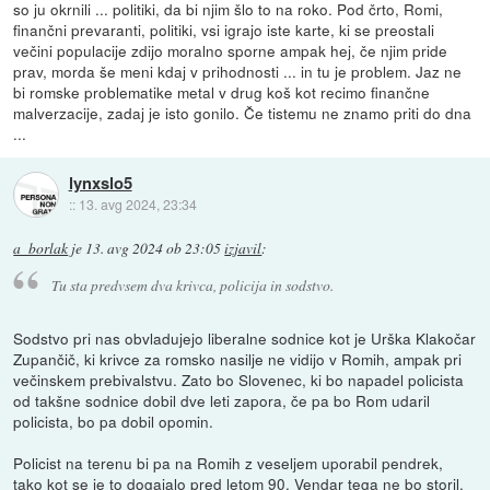
so ju okrnili ... politiki, da bi njim šlo to na roko. Pod črto, Romi,
finančni prevaranti, politiki, vsi igrajo iste karte, ki se preostali
večini populacije zdijo moralno sporne ampak hej, če njim pride
prav, morda še meni kdaj v prihodnosti ... in tu je problem. Jaz ne
bi romske problematike metal v drug koš kot recimo finančne
malverzacije, zadaj je isto gonilo. Če tistemu ne znamo priti do dna
...
lynxslo5
::
13. avg 2024, 23:34
a_borlak
je
13. avg 2024 ob 23:05
izjavil
:
Tu sta predvsem dva krivca, policija in sodstvo.
Sodstvo pri nas obvladujejo liberalne sodnice kot je Urška Klakočar
Zupančič, ki krivce za romsko nasilje ne vidijo v Romih, ampak pri
večinskem prebivalstvu. Zato bo Slovenec, ki bo napadel policista
od takšne sodnice dobil dve leti zapora, če pa bo Rom udaril
policista, bo pa dobil opomin.
Policist na terenu bi pa na Romih z veseljem uporabil pendrek,
tako kot se je to dogajalo pred letom 90. Vendar tega ne bo storil,