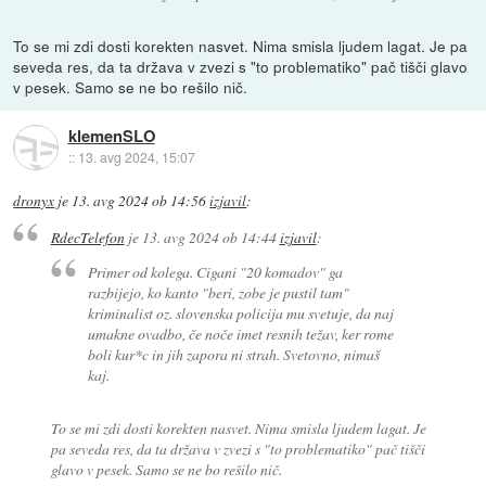
To se mi zdi dosti korekten nasvet. Nima smisla ljudem lagat. Je pa
seveda res, da ta država v zvezi s "to problematiko" pač tišči glavo
v pesek. Samo se ne bo rešilo nič.
klemenSLO
::
13. avg 2024, 15:07
dronyx
je
13. avg 2024 ob 14:56
izjavil
:
RdecTelefon
je
13. avg 2024 ob 14:44
izjavil
:
Primer od kolega. Cigani "20 komadov" ga
razbijejo, ko kanto "beri, zobe je pustil tam"
kriminalist oz. slovenska policija mu svetuje, da naj
umakne ovadbo, če noče imet resnih težav, ker rome
boli kur*c in jih zapora ni strah. Svetovno, nimaš
kaj.
To se mi zdi dosti korekten nasvet. Nima smisla ljudem lagat. Je
pa seveda res, da ta država v zvezi s "to problematiko" pač tišči
glavo v pesek. Samo se ne bo rešilo nič.