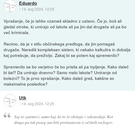
Eduardo
::
14. avg 2024, 12:25
Vprašanje, če jo lahko vzameš skladno z ustavo. Če jo, boš ali
gledal otroke, ki umirajo od lakote ali pa jim dal drugače ali pa bo
več kriminala.
Recimo, da je v stilu občinskega predloga, da jim pomagaš
drugače. Narediš kompleksen sistem, ki nekako kalkulira in dobalja
kaj potrebuje, da preživijo. Zakaj bi se potem kaj spremenilo?
Spremenilo se bo verjetno če bo prisila ali pa trpljenje. Kako daleč
bi šel? Da umirajo dnevno? Samo malo lakote? Umiranje od
bolezni? To je prvo vprašanje. Kako daleč greš, kakšne so
maksimalne posledice?
Utk
::
14. avg 2024, 12:25
Saj so zanimivi, samo kaj, ko to že obstaja v zakonodaji. Kot
drugo pa tak poseg zna biti protiustaven iz očitnih razlogov.