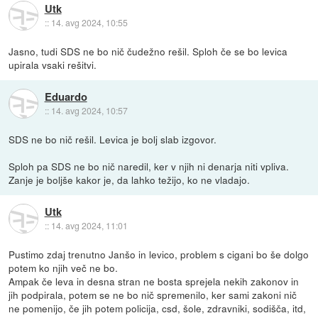
Utk
::
14. avg 2024, 10:55
Jasno, tudi SDS ne bo nič čudežno rešil. Sploh če se bo levica
upirala vsaki rešitvi.
Eduardo
::
14. avg 2024, 10:57
SDS ne bo nič rešil. Levica je bolj slab izgovor.
Sploh pa SDS ne bo nič naredil, ker v njih ni denarja niti vpliva.
Zanje je boljše kakor je, da lahko težijo, ko ne vladajo.
Utk
::
14. avg 2024, 11:01
Pustimo zdaj trenutno Janšo in levico, problem s cigani bo še dolgo
potem ko njih več ne bo.
Ampak če leva in desna stran ne bosta sprejela nekih zakonov in
jih podpirala, potem se ne bo nič spremenilo, ker sami zakoni nič
ne pomenijo, če jih potem policija, csd, šole, zdravniki, sodišča, itd,