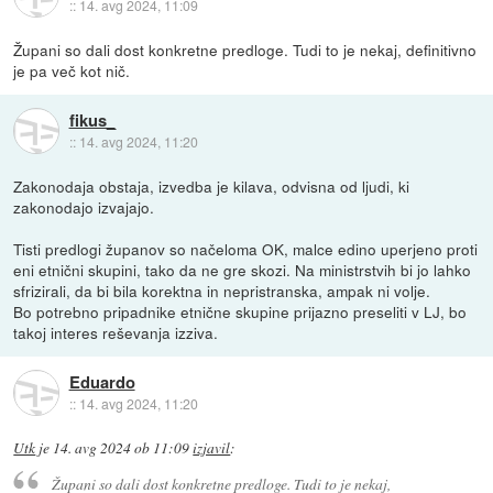
::
14. avg 2024, 11:09
Župani so dali dost konkretne predloge. Tudi to je nekaj, definitivno
je pa več kot nič.
fikus_
::
14. avg 2024, 11:20
Zakonodaja obstaja, izvedba je kilava, odvisna od ljudi, ki
zakonodajo izvajajo.
Tisti predlogi županov so načeloma OK, malce edino uperjeno proti
eni etnični skupini, tako da ne gre skozi. Na ministrstvih bi jo lahko
sfrizirali, da bi bila korektna in nepristranska, ampak ni volje.
Bo potrebno pripadnike etnične skupine prijazno preseliti v LJ, bo
takoj interes reševanja izziva.
Eduardo
::
14. avg 2024, 11:20
Utk
je
14. avg 2024 ob 11:09
izjavil
:
Župani so dali dost konkretne predloge. Tudi to je nekaj,