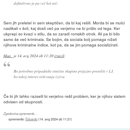
definitivno je pa več kot nič.
Sem jih preletel in sem skeptičen, da bi kaj rešili. Morda bi se mulci
naslikali v šoli, kaj dosti več pa verjetno ne bi prišlo od tega. Ker
ukprepi so kvazi v stilu, da so zaradi romskih otrok. Ali pa bi bilo
samo še več kriminala. Se bojim, da sociala bolj pomaga nižati
njihove kriminalne indice, kot pa, da se jim pomaga socializirati.
fikus_
je
14. avg 2024 ob 11:20
izjavil
:
Bo potrebno pripadnike etnične skupine prijazno preseliti v LJ,
bo takoj interes reševanja izziva.
Če bi jih lahko razselil bi verjetno rešil problem, ker je njihov sistem
odvisen od skupnosti.
Zgodovina sprememb…
spremenilo:
Eduardo
(
14. avg 2024 ob 11:21
)