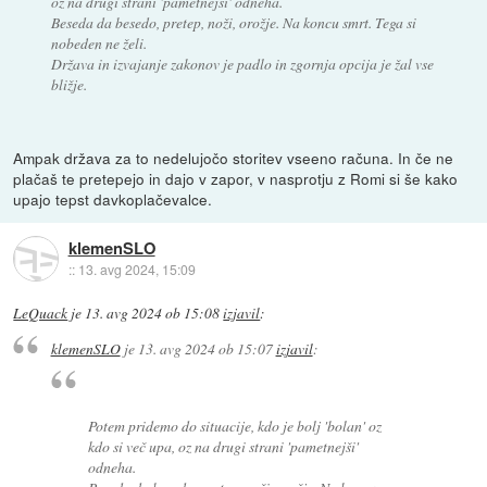
oz na drugi strani 'pametnejši' odneha.
Beseda da besedo, pretep, noži, orožje. Na koncu smrt. Tega si
nobeden ne želi.
Država in izvajanje zakonov je padlo in zgornja opcija je žal vse
bližje.
Ampak država za to nedelujočo storitev vseeno računa. In če ne
plačaš te pretepejo in dajo v zapor, v nasprotju z Romi si še kako
upajo tepst davkoplačevalce.
klemenSLO
::
13. avg 2024, 15:09
LeQuack
je
13. avg 2024 ob 15:08
izjavil
:
klemenSLO
je
13. avg 2024 ob 15:07
izjavil
:
Potem pridemo do situacije, kdo je bolj 'bolan' oz
kdo si več upa, oz na drugi strani 'pametnejši'
odneha.