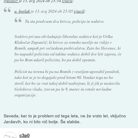
lynxslo5
je
13. avg 2024 ob 23:34
izjavil
:
a_borlak
je
13. avg 2024 ob 23:05
izjavil
:
Tu sta predvsem dva krivca, policija in sodstvo.
Sodstvo pri nas obvladujejo liberalne sodnice kot je Urška
Klakočar Zupančič, ki krivce za romsko nasilje ne vidijo v
Romih, ampak pri večinskem prebivalstvu. Zato bo Slovenec, ki
bo napadel policista od takšne sodnice dobil dve leti zapora, če
pa bo Rom udaril policista, bo pa dobil opomin.
Policist na terenu bi pa na Romih z veseljem uporabil pendrek,
tako kot se je to dogajalo pred letom 90. Vendar tega ne bo
storil, ker bo za vrat takoj dobil nadrejene, ki ji jih je nastavila
Golobova vlada, zraven pa še 8. marec in ostale nevladne
organizacije.
Seveda, ker to je problem od tega leta, ne že vrsto let, vključno
Janševih, ko ni bilo nič bolje. Še slabše.
c3p0