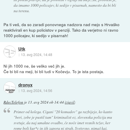
da imamo 1000 policajev, ki sedijo v pisarnah, namesto da bi bli
na terenu.
Pa ti veš, da so zaradi ponovnega nadzora nad mejo s Hrvaško
reaktivirali en kup policistov v penziji. Tako da verjetno ni ravno
1000 policajev, ki sedijo v pisarnah!
Utk
::
13. avg 2024, 14:48
Ni jih 1000 ne, še veliko več jih je.
Če bi bli na meji, bi bli tudi v Kočevju. To je ista postaja.
dronyx
::
13. avg 2024, 14:56
RdecTelefon
je
13. avg 2024 ob 14:44
izjavil
:
Primer od kolega. Cigani "20 komadov" ga razbijejo, ko kanto
"beri, zobe je pustil tam" kriminalist oz. slovenska policija mu
svetuje, da naj umakne ovadbo, če noče imet resnih težav, ker
rome boli kur*c in jih zapora ni strah. Svetovno, nimaš kaj.