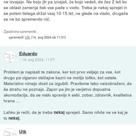
ne izvajajo. Ne bojo jih pa izvajali, če bojo vedeli, da čez 2 leti ko
se oblast zamenja itak vse pade v vodo. Treba je nekaj sprejet in
se potem tistega držat vsaj 10-15 let, ne glede na vlado, drugače
se ne bo spremenilo nič.
Zgodovina sprememb…
spremenil:
Utk
(
14. avg 2024 ob 11:01
)
Eduardo
::
14. avg 2024, 11:07
Problem je napisati te zakone, ker kot prvo veljajo za vse, kot
drugo pa ciganov običajne kazni ne motijo toliko, kot ostale.
Materialno nimajo dosti za izgubiti. Pravilome tako neizobraženi, da
še strahu ne poznajo. Zapor pa jim je verjetno dopustna
akomodacija, da se malo spravijo k sebi, zobar, zdravnik, kvalitetna
hrana ...
Lahko je rečti, da je treba
sprejeti. Samo nihče ne ve kaj je
nekaj
to
.
nekaj
Utk