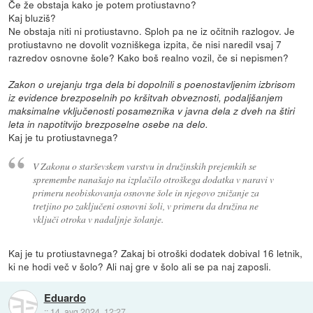
Če že obstaja kako je potem protiustavno?
Kaj bluziš?
Ne obstaja niti ni protiustavno. Sploh pa ne iz očitnih razlogov. Je
protiustavno ne dovolit vozniškega izpita, če nisi naredil vsaj 7
razredov osnovne šole? Kako boš realno vozil, če si nepismen?
Zakon o urejanju trga dela bi dopolnili s poenostavljenim izbrisom
iz evidence brezposelnih po kršitvah obveznosti, podaljšanjem
maksimalne vključenosti posameznika v javna dela z dveh na štiri
leta in napotitvijo brezposelne osebe na delo.
Kaj je tu protiustavnega?
V Zakonu o starševskem varstvu in družinskih prejemkih se
spremembe nanašajo na izplačilo otroškega dodatka v naravi v
primeru neobiskovanja osnovne šole in njegovo znižanje za
tretjino po zaključeni osnovni šoli, v primeru da družina ne
vključi otroka v nadaljnje šolanje.
Kaj je tu protiustavnega? Zakaj bi otroški dodatek dobival 16 letnik,
ki ne hodi več v šolo? Ali naj gre v šolo ali se pa naj zaposli.
Eduardo
::
14. avg 2024, 12:27