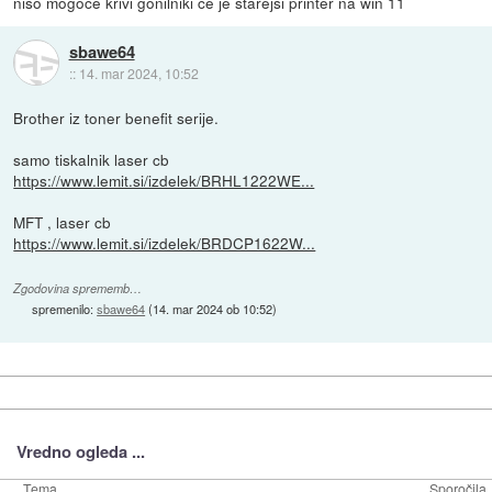
niso mogoče krivi gonilniki če je starejši printer na win 11
sbawe64
::
14. mar 2024, 10:52
Brother iz toner benefit serije.
samo tiskalnik laser cb
https://www.lemit.si/izdelek/BRHL1222WE...
MFT , laser cb
https://www.lemit.si/izdelek/BRDCP1622W...
Zgodovina sprememb…
spremenilo:
sbawe64
(
14. mar 2024 ob 10:52
)
Vredno ogleda ...
Tema
Sporočila