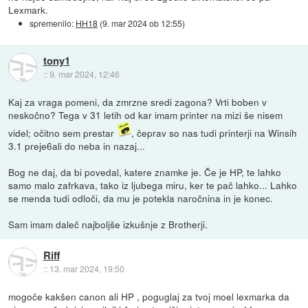
Lexmark.
spremenilo:
HH18
(
9. mar 2024 ob 12:55
)
tony1
::
9. mar 2024, 12:46
Kaj za vraga pomeni, da zmrzne sredi zagona? Vrti boben v
neskočno? Tega v 31 letih od kar imam printer na mizi še nisem
videl; očitno sem prestar
, čeprav so nas tudi printerji na Winsih
3.1 preje6ali do neba in nazaj...
Bog ne daj, da bi povedal, katere znamke je. Če je HP, te lahko
samo malo zafrkava, tako iz ljubega miru, ker te pač lahko... Lahko
se menda tudi odloči, da mu je potekla naročnina in je konec.
Sam imam daleč najboljše izkušnje z Brotherji.
Riff
::
13. mar 2024, 19:50
mogoče kakšen canon ali HP , poguglaj za tvoj moel lexmarka da