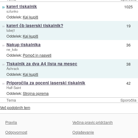
»
kateri tiskalnik
1025
szlunko
Oddelek:
Kaj kupiti
»
kateri čb laserski tiskalnik?
19
lubej1
Oddelek:
Kaj kupiti
»
Nakup tiskalnika
36
ne_kdo
Oddelek:
Pomoč in nasveti
»
Tiskalnik za dva A4 lista na mesec
38
Ashrack
Oddelek:
Kaj kupiti
»
Priporočila za poceni laserski tiskalnik
42
Half-Saint
Oddelek:
Strojna oprema
Tema
Sporočila
Več podobnih tem
Pravila
Večina pravic pridržanih
Odgovornost
Oglaševanje