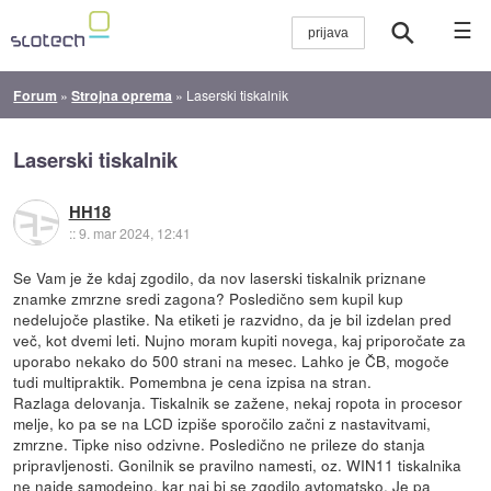
☰
Forum
»
Strojna oprema
»
Laserski tiskalnik
Laserski tiskalnik
HH18
::
9. mar 2024, 12:41
Se Vam je že kdaj zgodilo, da nov laserski tiskalnik priznane
znamke zmrzne sredi zagona? Posledično sem kupil kup
nedelujoče plastike. Na etiketi je razvidno, da je bil izdelan pred
več, kot dvemi leti. Nujno moram kupiti novega, kaj priporočate za
uporabo nekako do 500 strani na mesec. Lahko je ČB, mogoče
tudi multipraktik. Pomembna je cena izpisa na stran.
Razlaga delovanja. Tiskalnik se zažene, nekaj ropota in procesor
melje, ko pa se na LCD izpiše sporočilo začni z nastavitvami,
zmrzne. Tipke niso odzivne. Posledično ne prileze do stanja
pripravljenosti. Gonilnik se pravilno namesti, oz. WIN11 tiskalnika
ne najde samodejno, kar naj bi se zgodilo avtomatsko. Je pa