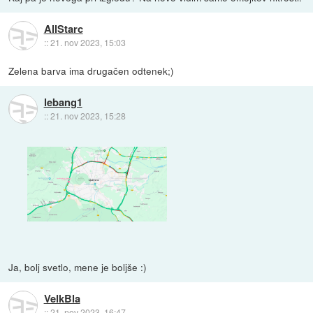
AllStarc
::
21. nov 2023, 15:03
Zelena barva ima drugačen odtenek;)
lebang1
::
21. nov 2023, 15:28
Ja, bolj svetlo, mene je boljše :)
VelkBla
::
21. nov 2023, 16:47