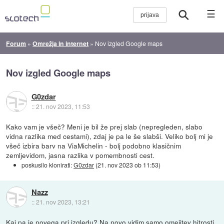
☰
Forum
»
Omrežja in internet
»
Nov izgled Google maps
Nov izgled Google maps
G0zdar
::
21. nov 2023, 11:53
Kako vam je všeč? Meni je bil že prej slab (nepregleden, slabo
vidna razlika med cestami), zdaj je pa le še slabši. Veliko bolj mi je
všeč izbira barv na ViaMichelin - bolj podobno klasičnim
zemljevidom, jasna razlika v pomembnosti cest.
poskusilo klonirati:
G0zdar
(
21. nov 2023 ob 11:53
)
Nazz
::
21. nov 2023, 13:21
Kaj pa je novega pri izgledu? Na novo vidim samo omejitev hitrosti.