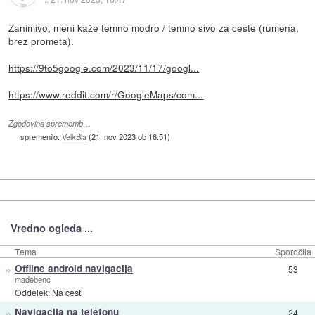
Zanimivo, meni kaže temno modro / temno sivo za ceste (rumena,
brez prometa).
https://9to5google.com/2023/11/17/googl...
https://www.reddit.com/r/GoogleMaps/com...
Zgodovina sprememb…
spremenilo:
VelkBla
(
21. nov 2023 ob 16:51
)
Vredno ogleda ...
Tema
Sporočila
»
Offline android navigacija
53
madebenc
Oddelek:
Na cesti
»
Navigacija na telefonu
24