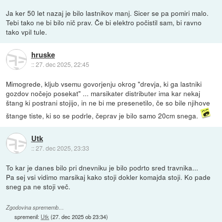
Ja ker 50 let nazaj je bilo lastnikov manj. Sicer se pa pomiri malo.
Tebi tako ne bi bilo nič prav. Če bi elektro počistil sam, bi ravno
tako vpil tule.
hruske
::
27. dec 2025, 22:45
Mimogrede, kljub vsemu govorjenju okrog "drevja, ki ga lastniki
gozdov nočejo posekat" ... marsikater distributer ima kar nekaj
štang ki postrani stojijo, in ne bi me presenetilo, če so bile njihove
štange tiste, ki so se podrle, čeprav je bilo samo 20cm snega.
Utk
::
27. dec 2025, 23:33
To kar je danes bilo pri dnevniku je bilo podrto sred travnika...
Pa sej vsi vidimo marsikaj kako stoji dokler komajda stoji. Ko pade
sneg pa ne stoji več.
Zgodovina sprememb…
spremenil:
Utk
(
27. dec 2025 ob 23:34
)