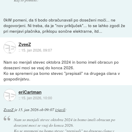
0kW pomeni, da ti bodo obračunavali po doseženi moči... ne
dogovorjeni. Ni treba, da je "nov priključek"... to se lahko zgodi že
pri menjavi plačnika, priklopu sončne elektrarne, itd...
ZveeZ
::
15. jan 2026, 09:07
Nam so menjali stevec oktobra 2024 in bomo imeli obracun po
dosezeni moci se vsaj do konca 2026.
Ko se spremeni pa bomo stevec "prepisali" na drugega clana v
gospodinjstvu.
eriCartman
::
15. jan 2026, 10:00
ZveeZ
je
15. jan 2026 ob 09:07
izjavil
:
Nam so menjali stevec oktobra 2024 in bomo imeli obracun po
dosezeni moci se vsaj do konca 2026.
Ko se spremeni pa bomo stevec "prepisali" na drugega clana v