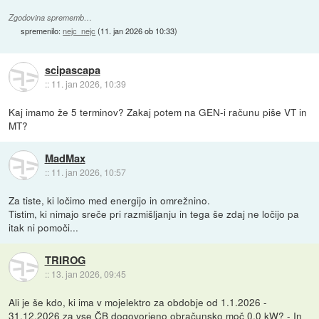
Zgodovina sprememb…
spremenilo:
nejc_nejc
(
11. jan 2026 ob 10:33
)
scipascapa
::
11. jan 2026, 10:39
Kaj imamo že 5 terminov? Zakaj potem na GEN-i računu piše VT in
MT?
MadMax
::
11. jan 2026, 10:57
Za tiste, ki ločimo med energijo in omrežnino.
Tistim, ki nimajo sreče pri razmišljanju in tega še zdaj ne ločijo pa
itak ni pomoči...
TRIROG
::
13. jan 2026, 09:45
Ali je še kdo, ki ima v mojelektro za obdobje od 1.1.2026 -
31.12.2026 za vse ČB dogovorjeno obračunsko moč 0,0 kW? - In