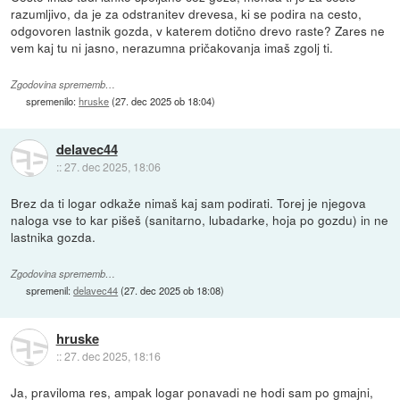
razumljivo, da je za odstranitev drevesa, ki se podira na cesto,
odgovoren lastnik gozda, v katerem dotično drevo raste? Zares ne
vem kaj tu ni jasno, nerazumna pričakovanja imaš zgolj ti.
Zgodovina sprememb…
spremenilo:
hruske
(
27. dec 2025 ob 18:04
)
delavec44
::
27. dec 2025, 18:06
Brez da ti logar odkaže nimaš kaj sam podirati. Torej je njegova
naloga vse to kar pišeš (sanitarno, lubadarke, hoja po gozdu) in ne
lastnika gozda.
Zgodovina sprememb…
spremenil:
delavec44
(
27. dec 2025 ob 18:08
)
hruske
::
27. dec 2025, 18:16
Ja, praviloma res, ampak logar ponavadi ne hodi sam po gmajni,