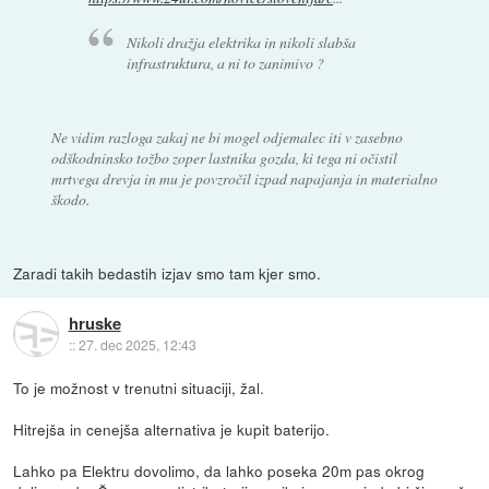
Nikoli dražja elektrika in nikoli slabša
infrastruktura, a ni to zanimivo ?
Ne vidim razloga zakaj ne bi mogel odjemalec iti v zasebno
odškodninsko tožbo zoper lastnika gozda, ki tega ni očistil
mrtvega drevja in mu je povzročil izpad napajanja in materialno
škodo.
Zaradi takih bedastih izjav smo tam kjer smo.
hruske
::
27. dec 2025, 12:43
To je možnost v trenutni situaciji, žal.
Hitrejša in cenejša alternativa je kupit baterijo.
Lahko pa Elektru dovolimo, da lahko poseka 20m pas okrog