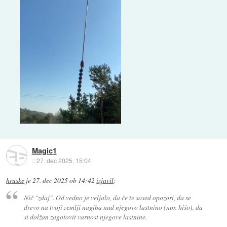
Magic1
::
27. dec 2025, 15:04
hruske
je
27. dec 2025 ob 14:42
izjavil
:
Nič "zdaj". Od vedno je veljalo, da če te sosed opozori, da se
drevo na tvoji zemlji nagiba nad njegovo lastnino (npr. hišo), da
si dolžan zagotovit varnost njegove lastnine.