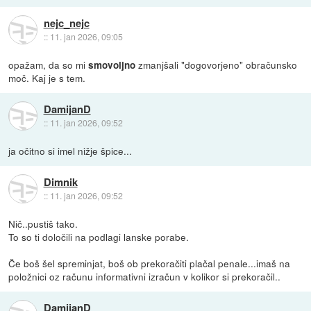
nejc_nejc
::
11. jan 2026, 09:05
opažam, da so mi
zmanjšali "dogovorjeno" obračunsko
smovoljno
moč. Kaj je s tem.
DamijanD
::
11. jan 2026, 09:52
ja očitno si imel nižje špice...
Dimnik
::
11. jan 2026, 09:52
Nič..pustiš tako.
To so ti določili na podlagi lanske porabe.
Če boš šel spreminjat, boš ob prekoračiti plačal penale...imaš na
položnici oz računu informativni izračun v kolikor si prekoračil..
DamijanD