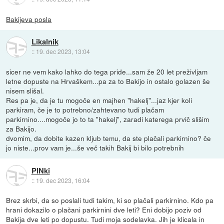
Bakijeva posla
Likalnik
::
19. dec 2023, 13:04
sicer ne vem kako lahko do tega pride...sam že 20 let preživljam
letne dopuste na Hrvaškem...pa za to Bakijo in ostalo golazen še
nisem slišal.
Res pa je, da je tu mogoče en majhen "hakelj"...jaz kjer koli
parkiram, če je to potrebno/zahtevano tudi plačam
parkirnino....mogoče jo to ta "hakelj", zaradi katerega prvič slišim
za Bakijo.
dvomim, da dobite kazen kljub temu, da ste plačali parkirnino? če
jo niste...prov vam je...še več takih Bakij bi bilo potrebnih
PINki
::
19. dec 2023, 16:04
Brez skrbi, da so poslali tudi takim, ki so plačali parkirnino. Kdo pa
hrani dokazilo o plačani parkirnini dve leti? Eni dobijo poziv od
Bakija dve leti po dopustu. Tudi moja sodelavka. Jih je klicala in