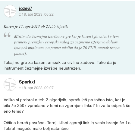
joze67
::
18. apr 2023, 06:22
Karen
je
17. apr 2023 ob 21:55
izjavil
:
Mislim da čezmejna izvršba ne gre ker je kazen (glavnica) v tem
primeru prenizka (evropski nalog za čezmejno izterjavo dolgov
ima nek minimum, na pamet mislim da je 70 EUR, ampak res na
pamet).
Tukaj ne gre za kazen, ampak za civilno zadevo. Tako da je
instrument čezmejne izvršbe neustrezen.
Sparkxl
::
18. apr 2023, 09:07
Veliko si prebral o teh 2 nigerijcih, sprašuješ pa točno isto, kot je
bilo že 250x vprašano v temi na zgornjem linku? In za to odpreš še
eno temo?
Očitno bereš površno. Torej, klikni zgornji link in veslo branje še 1x.
Tokrat mogoče malo bolj natančno