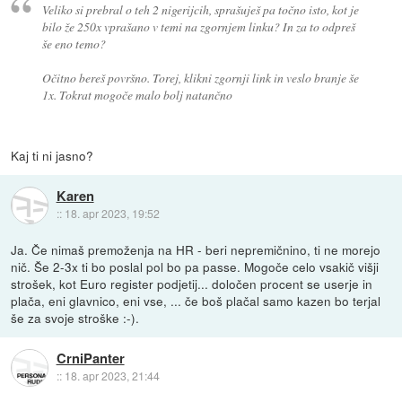
Veliko si prebral o teh 2 nigerijcih, sprašuješ pa točno isto, kot je
bilo že 250x vprašano v temi na zgornjem linku? In za to odpreš
še eno temo?
Očitno bereš površno. Torej, klikni zgornji link in veslo branje še
1x. Tokrat mogoče malo bolj natančno
Kaj ti ni jasno?
Karen
::
18. apr 2023, 19:52
Ja. Če nimaš premoženja na HR - beri nepremičnino, ti ne morejo
nič. Še 2-3x ti bo poslal pol bo pa passe. Mogoče celo vsakič višji
strošek, kot Euro register podjetij... določen procent se userje in
plača, eni glavnico, eni vse, ... če boš plačal samo kazen bo terjal
še za svoje stroške :-).
CrniPanter
::
18. apr 2023, 21:44