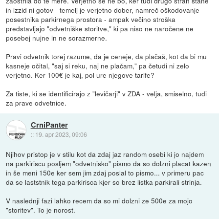
zaostrila do te mere. Verjetno se ne bo, ker tudi drugo stran stane
in izzid ni gotov - temelj je verjetno dober, namreč oškodovanje
posestnika parkirnega prostora - ampak večino stroška
predstavljajo "odvetniške storitve," ki pa niso ne naročene ne
posebej nujne in ne sorazmerne.
Pravi odvetnik torej razume, da je ceneje, da plačaš, kot da bi mu
kasneje očital, "saj si reku, naj ne plačam," pa četudi ni zelo
verjetno. Ker 100€ je kaj, pol ure njegove tarife?
Za tiste, ki se identificirajo z "levičarji" v ZDA - velja, smiselno, tudi
za prave odvetnice.
CrniPanter
::
19. apr 2023, 09:06
Njihov pristop je v stilu kot da zdaj jaz random osebi ki jo najdem
na parkiriscu posljem "odvetnisko" pismo da so dolzni placat kazen
in še meni 150e ker sem jim zdaj poslal to pismo... v primeru pac
da se laststnik tega parkirisca kjer so brez listka parkirali strinja.
V naslednji fazi lahko recem da so mi dolzni ze 500e za mojo
"storitev". To je norost.