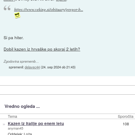
https://www.veking.si/obituary/gregor-b...
Si pa hiter.
Dobil kazen iz hrvaške po skoraj 2 letih?
Zgodovina sprememb…
spremenil:
delavec44
(
24. sep 2024 ob 21:43
)
Vredno ogleda ...
Tema
Sporočila
»
Kazen iz Italije po enem letu
108
anyman45
Oddelek:
Loža