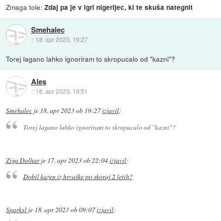
Zmaga tole:
Zdaj pa je v igri nigerijec, ki te skuša nategnit
Smehalec
::
18. apr 2023, 19:27
Torej lagano lahko ignoriram to skropucalo od "kazni"?
Ales
::
18. apr 2023, 19:51
Smehalec
je
18. apr 2023 ob 19:27
izjavil
:
Torej lagano lahko ignoriram to skropucalo od "kazni"?
Ziga Dolhar
je
17. apr 2023 ob 22:04
izjavil
:
Dobil kazen iz hrvaške po skoraj 2 letih?
Sparkxl
je
18. apr 2023 ob 09:07
izjavil
: