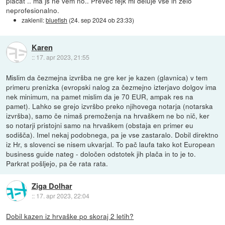
plačat .. ma js ne vem no.. Preveč fejk mi deluje vse in zelo
neprofesionalno.
zaklenil:
bluefish
(
24. sep 2024 ob 23:33
)
Karen
::
17. apr 2023, 21:55
Mislim da čezmejna izvršba ne gre ker je kazen (glavnica) v tem
primeru prenizka (evropski nalog za čezmejno izterjavo dolgov ima
nek minimum, na pamet mislim da je 70 EUR, ampak res na
pamet). Lahko se grejo izvršbo preko njihovega notarja (notarska
izvršba), samo če nimaš premoženja na hrvaškem ne bo nič, ker
so notarji pristojni samo na hrvaškem (obstaja en primer eu
sodišča). Imel nekaj podobnega, pa je vse zastaralo. Dobil direktno
iz Hr, s slovenci se nisem ukvarjal. To pač laufa tako kot European
business guide nateg - določen odstotek jih plača in to je to.
Parkrat pošljejo, pa če rata rata.
Ziga Dolhar
::
17. apr 2023, 22:04
Dobil kazen iz hrvaške po skoraj 2 letih?