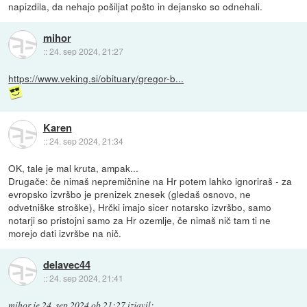
napizdila, da nehajo pošiljat pošto in dejansko so odnehali.
mihor
::
24. sep 2024, 21:27
https://www.veking.si/obituary/gregor-b...
Karen
::
24. sep 2024, 21:34
OK, tale je mal kruta, ampak...
Drugače: če nimaš nepremičnine na Hr potem lahko ignoriraš - za
evropsko izvršbo je prenizek znesek (gledaš osnovo, ne
odvetniške stroške), Hrčki imajo sicer notarsko izvršbo, samo
notarji so pristojni samo za Hr ozemlje, če nimaš nič tam ti ne
morejo dati izvršbe na nič.
delavec44
::
24. sep 2024, 21:41
mihor
je
24. sep 2024 ob 21:27
izjavil
: