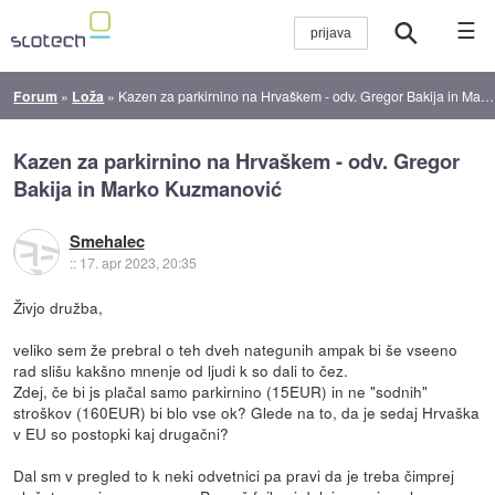
☰
Forum
»
Loža
»
Kazen za parkirnino na Hrvaškem - odv. Gregor Bakija in Marko Kuzmanović
Kazen za parkirnino na Hrvaškem - odv. Gregor
Bakija in Marko Kuzmanović
Smehalec
::
17. apr 2023, 20:35
Živjo družba,
veliko sem že prebral o teh dveh nategunih ampak bi še vseeno
rad slišu kakšno mnenje od ljudi k so dali to čez.
Zdej, če bi js plačal samo parkirnino (15EUR) in ne "sodnih"
stroškov (160EUR) bi blo vse ok? Glede na to, da je sedaj Hrvaška
v EU so postopki kaj drugačni?
Dal sm v pregled to k neki odvetnici pa pravi da je treba čimprej