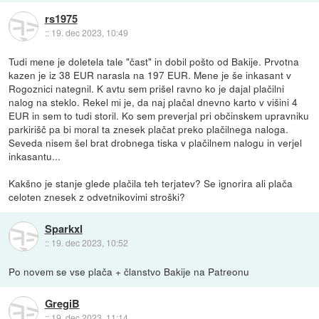
rs1975
::
19. dec 2023, 10:49
Tudi mene je doletela tale "čast" in dobil pošto od Bakije. Prvotna
kazen je iz 38 EUR narasla na 197 EUR. Mene je še inkasant v
Rogoznici nategnil. K avtu sem prišel ravno ko je dajal plačilni
nalog na steklo. Rekel mi je, da naj plačal dnevno karto v višini 4
EUR in sem to tudi storil. Ko sem preverjal pri občinskem upravniku
parkirišč pa bi moral ta znesek plačat preko plačilnega naloga.
Seveda nisem šel brat drobnega tiska v plačilnem nalogu in verjel
inkasantu...
Kakšno je stanje glede plačila teh terjatev? Se ignorira ali plača
celoten znesek z odvetnikovimi stroški?
Sparkxl
::
19. dec 2023, 10:52
Po novem se vse plača + članstvo Bakije na Patreonu
GregiB
::
19. dec 2023, 11:14