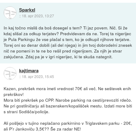
Sparkxl
::
18. apr 2023, 13:27
In kaj točno misliš da boš dosegel s tem? Ti jaz povem. Nič. Si že
kdaj slišal za odkup terjatev? Predvidevam da ne. Torej ta nigerijec
je Pula Parkingu že vse plačal s tem, ko je odkupil njihove terjatve.
Torej oni so denar dobili (ali del njega) in jim tvoj dobrodelni znesek
nič ne pomeni in te ne bo rešil pred nigerijcem. Za njih je stvar
zakjučena. Zdaj pa je v igri nigerijec, ki te skuša nategnit.
kajtimara
::
18. apr 2023, 15:45
Kazen, prekršek mora imeti vrednost 70€ ali več. Ne seštevek enih
prekrškov!
Mora biti prekršek po CPP. Narobe parking na cesti/prevoziti rdečo.
Ne pri gostilničarju ali bazenskem/kopališček mestu. Izdati more biti
s strani Sodišča/policije.
Ali pošljejo v tujino neplačano parkirnino v Triglavskem parku - 20€,
ali P'r Jankoviču 3,5€?? Še za radar NE!