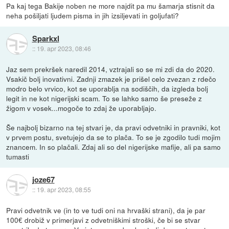
Pa kaj tega Bakije noben ne more najdit pa mu šamarja stisnit da
neha pošiljati ljudem pisma in jih izsiljevati in goljufati?
Sparkxl
::
19. apr 2023, 08:46
Jaz sem prekršek naredil 2014, vztrajali so se mi zdi da do 2020.
Vsakič bolj inovativni. Zadnji zmazek je prišel celo zvezan z rdečo
modro belo vrvico, kot se uporablja na sodiščih, da izgleda bolj
legit in ne kot nigerijski scam. To se lahko samo še preseže z
žigom v vosek...mogoče to zdaj že uporabljajo.
Še najbolj bizarno na tej stvari je, da pravi odvetniki in pravniki, kot
v prvem postu, svetujejo da se to plača. To se je zgodilo tudi mojim
znancem. In so plačali. Zdaj ali so del nigerijske mafije, ali pa samo
tumasti
joze67
::
19. apr 2023, 08:55
Pravi odvetnik ve (in to ve tudi oni na hrvaški strani), da je par
100€ drobiž v primerjavi z odvetniškimi stroški, če bi se stvar