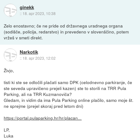
ginekk
::
18. apr 2023, 10:38
Zelo enostavno; če ne pride od državnega uradnega organa
(sodišče, policija, redarstvo) in prevedeno v slovenščino, potem
vržeš v smeti direkt.
Narkotik
::
18. apr 2023, 12:02
Živjo,
tisti ki ste se odločili plačati samo DPK (celodnevno parkiranje, če
ste seveda upravičeno prejeli kazen) ste to storili na TRR Pula
Parking, ali na TRR Kuzmanoviča?
Gledam, in vidim da ima Pula Parking online plačilo, samo moje št.
ne sprejme (prejel skoraj pred letom dni)
https://portal.pulaparking.hr/hr/placan...
LP,
Luka