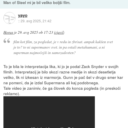
Man of Steel mi je bil veliko boljši film.
yayo
::
29. avg 2025, 21:42
Horas
je
29. avg 2025 ob 17:23
izjavil
:
film kot film, za pogledat, je v redu in zbrisat. ampak kakšen svet
je to? to ni supermanov svet. in pa ostali metahumani, a ni
superman najmočejši in samozadosten?
To je bila le interpretacija lika, ki jo je podal Zack Snyder v svojih
filmih. Interpretacij je bilo skozi razne medije in skozi desetletja
veliko, lik ni izkesan iz marmorja. Gunn je pač šel v drugo smer kar
ne pomeni, da je izdal Supermana ali kaj podobnega.
Tale video je zanimiv, če ga človek do konca pogleda (in preskoči
reklamo).