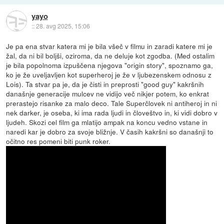
yayo
::
28. avg 2025, 15:06
Je pa ena stvar katera mi je bila všeč v filmu in zaradi katere mi je
žal, da ni bil boljši, oziroma, da ne deluje kot zgodba. (Med ostalim
je bila popolnoma izpuščena njegova "origin story", spoznamo ga,
ko je že uveljavljen kot superheroj je že v ljubezenskem odnosu z
Lois). Ta stvar pa je, da je čisti in preprosti "good guy" kakršnih
današnje generacije mulcev ne vidijo več nikjer potem, ko enkrat
prerastejo risanke za malo deco. Tale Superčlovek ni antiheroj in ni
nek darker, je oseba, ki ima rada ljudi in človeštvo in, ki vidi dobro v
ljudeh. Skozi cel film ga mlatijo ampak na koncu vedno vstane in
naredi kar je dobro za svoje bližnje. V časih kakršni so današnji to
očitno res pomeni biti punk roker.