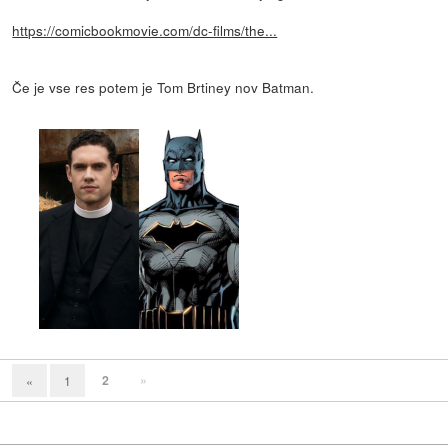
https://comicbookmovie.com/dc-films/the...
Če je vse res potem je Tom Brtiney nov Batman.
2
»
«
1