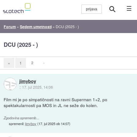
☰
Forum
»
Sedem umetnosti
»
DCU (2025 - )
DCU (2025 - )
2
»
«
1
jimyboy
::
17. jul 2025, 14:06
Film mi je po simpatičnosti na ravni Superman 1+2, po
spektakularnosti pa MOS in JL ne seže do kolen.
Zgodovina sprememb…
spremenil:
jimyboy
(
17. jul 2025 ob 14:07
)