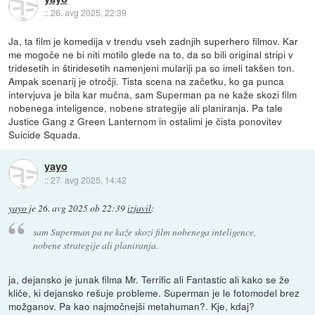
::
26. avg 2025, 22:39
Ja, ta film je komedija v trendu vseh zadnjih superhero filmov. Kar
me mogoče ne bi niti motilo glede na to, da so bili original stripi v
tridesetih in štiridesetih namenjeni mulariji pa so imeli takšen ton.
Ampak scenarij je otročji. Tista scena na začetku, ko ga punca
intervjuva je bila kar mučna, sam Superman pa ne kaže skozi film
nobenega inteligence, nobene strategije ali planiranja. Pa tale
Justice Gang z Green Lanternom in ostalimi je čista ponovitev
Suicide Squada.
yayo
::
27. avg 2025, 14:42
yayo
je
26. avg 2025 ob 22:39
izjavil
:
sam Superman pa ne kaže skozi film nobenega inteligence,
nobene strategije ali planiranja.
ja, dejansko je junak filma Mr. Terrific ali Fantastic ali kako se že
kliče, ki dejansko rešuje probleme. Superman je le fotomodel brez
možganov. Pa kao najmočnejši metahuman?. Kje, kdaj?