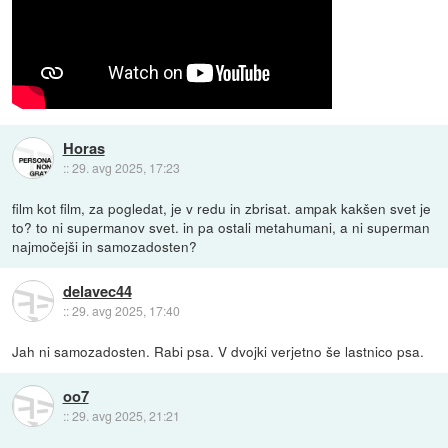
Horas
::
29. avg 2025, 17:23
film kot film, za pogledat, je v redu in zbrisat. ampak kakšen svet je
to? to ni supermanov svet. in pa ostali metahumani, a ni superman
najmočejši in samozadosten?
delavec44
::
29. avg 2025, 17:40
Jah ni samozadosten. Rabi psa. V dvojki verjetno še lastnico psa.
oo7
::
29. avg 2025, 21:21