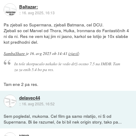
Baltazar:
::
16. avg 2025, 16:13
Pa zjebali so Supermana, zjebali Batmana, cel DCU.
Zjebali so cel Marvel od Thora, Hulka, Ironmana do Fantastičnih 4
ni da ni. Res ne vem kaj jim ni jasno, karkol se lotijo je 10x slabše
kot predhodni del.
SambaShare
je
16. avg 2025 ob 14:41
izjavil
:
In tole skorpucalo nekako še vedo drži oceno 7.5 na IMDB. Tam
za za enih 5.4 bo pa res.
Tam ene 2 pa res.
delavec44
::
16. avg 2025, 16:52
Sem pogledal, mukoma. Cel film ga samo mlatijo, ni S od
Supermana. Bi še razumel, če bi bil nek origin story, tako pa...
yayo