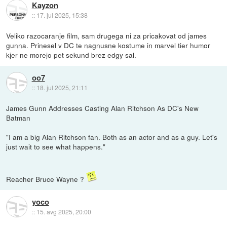
Kayzon
::
17. jul 2025, 15:38
Veliko razocaranje film, sam drugega ni za pricakovat od james
gunna. Prinesel v DC te nagnusne kostume in marvel tier humor
kjer ne morejo pet sekund brez edgy sal.
oo7
::
18. jul 2025, 21:11
James Gunn Addresses Casting Alan Ritchson As DC's New
Batman
"I am a big Alan Ritchson fan. Both as an actor and as a guy. Let's
just wait to see what happens."
Reacher Bruce Wayne ?
yoco
::
15. avg 2025, 20:00