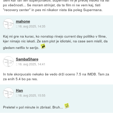
Sem kar fan teh superjunakov, Superman mi je precej visoko na lisi
po všečnosti... Se moram strinjat, da ta film ni ne vem kaj, tisti
"recovery center" in pes mi nikakor nista šla poleg Supermana.
mahone
::
16. avg 2025, 14:35
Kaj mi gre na kurac, ko nonstop rinejo current day politiko v filme,
kjer nimajo nic iskati. Ze sam plot je idiotski, na case sem mislil, da
gledam netflix tv serijo.
SambaShare
::
16. avg 2025, 14:41
In tole skorpucalo nekako še vedo drži oceno 7.5 na IMDB. Tam za
za enih 5.4 bo pa res.
Han
::
16. avg 2025, 15:55
Preletel v pol minute in zbrisal. Bruh...