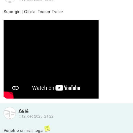
Supergirl | Official Teaser Trailer
AgiZ
::
12. dec 2025, 21:22
Verjetno si mislil tega