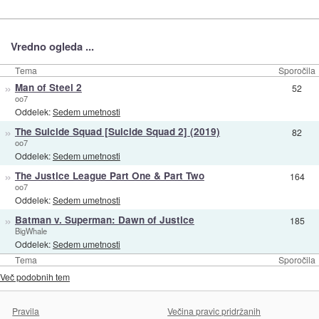
Vredno ogleda ...
Tema
Sporočila
»
Man of Steel 2
52
oo7
Oddelek:
Sedem umetnosti
»
The Suicide Squad [Suicide Squad 2] (2019)
82
oo7
Oddelek:
Sedem umetnosti
»
The Justice League Part One & Part Two
164
oo7
Oddelek:
Sedem umetnosti
»
Batman v. Superman: Dawn of Justice
185
BigWhale
Oddelek:
Sedem umetnosti
Tema
Sporočila
Več podobnih tem
Pravila
Večina pravic pridržanih