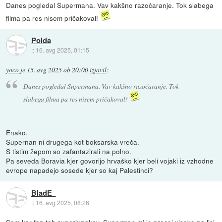
Danes pogledal Supermana. Vav kakšno razočaranje. Tok slabega
filma pa res nisem pričakoval!
Polda
::
16. avg 2025, 01:15
yoco
je
15. avg 2025 ob 20:00
izjavil
:
Danes pogledal Supermana. Vav kakšno razočaranje. Tok
slabega filma pa res nisem pričakoval!
Enako.
Supernan ni drugega kot boksarska vreča.
S tistim žepom so zafantazirali na polno.
Pa seveda Boravia kjer govorijo hrvaško kjer beli vojaki iz vzhodne
evrope napadejo sosede kjer so kaj Palestinci?
BladE_
::
16. avg 2025, 08:26