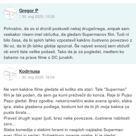
Gregor P
::
30. avg 2025, 15:26
Pohvalno, da so si drznili poskusiti nekaj drugačnega, ampak sam
vsekakor nisem imel občutka, da gledam Supermanov film. Tudi ni
bilo časa, da bi sploh lahko vzpostavil kakšno čustveno povezavo z
liki oz. da bi jih lahko globje spoznal. Še največ emocij sem občutil
ob smrti tiste velike pošasti. Tako da je za pogledat, medtem ko
čakamo na prave filme o DC junakih.
Kodrnusa
::
30. avg 2025, 16:04
Ne vem kakšne filme gledate ali koliko ste stari. Tale "Superman"
film je tak poden, da sem ga kumi prežvečil do konca. Raje bi Pujso
Pepo gledal. Brez zgodbe, nekarizmatični woke scena igralci, slaba
igra, slaba glasbena podlaga, kostumi kot da bi jih moja babica za
pusta šivala...
Preveč drugih super ljudi, brez neke povezave, čustvene nabitosti
zero...
Slaba komedija z slabimi forami in nasploh najslabsi Superman
ever (filmi in serije). Subjektivno mnenje osebe, ki je gledal