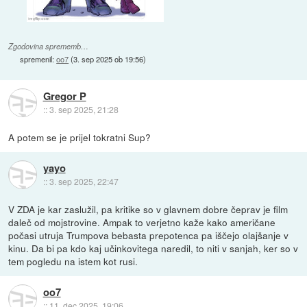
Zgodovina sprememb…
spremenil:
oo7
(
3. sep 2025 ob 19:56
)
Gregor P
::
3. sep 2025, 21:28
A potem se je prijel tokratni Sup?
yayo
::
3. sep 2025, 22:47
V ZDA je kar zaslužil, pa kritike so v glavnem dobre čeprav je film
daleč od mojstrovine. Ampak to verjetno kaže kako američane
počasi utruja Trumpova bebasta prepotenca pa iščejo olajšanje v
kinu. Da bi pa kdo kaj učinkovitega naredil, to niti v sanjah, ker so v
tem pogledu na istem kot rusi.
oo7
::
11. dec 2025, 19:06