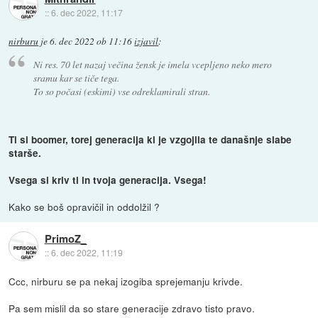
::
6. dec 2022, 11:17
nirburu
je
6. dec 2022 ob 11:16
izjavil
:
Ni res. 70 let nazaj večina žensk je imela vcepljeno neko mero
sramu kar se tiče tega.
To so počasi (eskimi) vse odreklamirali stran.
Ti si boomer, torej generacija ki je vzgojila te današnje slabe
starše.
Vsega si kriv ti in tvoja generacija. Vsega!
Kako se boš opravičil in oddolžil ?
PrimoZ_
::
6. dec 2022, 11:19
Ccc, nirburu se pa nekaj izogiba sprejemanju krivde.
Pa sem mislil da so stare generacije zdravo tisto pravo.