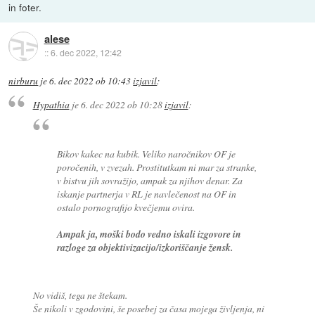
in foter.
alese
::
6. dec 2022, 12:42
nirburu
je
6. dec 2022 ob 10:43
izjavil
:
Hypathia
je
6. dec 2022 ob 10:28
izjavil
:
Bikov kakec na kubik. Veliko naročnikov OF je
poročenih, v zvezah. Prostitutkam ni mar za stranke,
v bistvu jih sovražijo, ampak za njihov denar. Za
iskanje partnerja v RL je navlečenost na OF in
ostalo pornografijo kvečjemu ovira.
Ampak ja, moški bodo vedno iskali izgovore in
razloge za objektivizacijo/izkoriščanje žensk.
No vidiš, tega ne štekam.
Še nikoli v zgodovini, še posebej za časa mojega življenja, ni