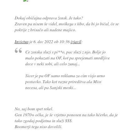
Dokaj običajna odprava žensk. Je tako?
Zraven pa nisem še videl, moškega s šibo, da bi jo bičal, če se
pokrije z brisačo ali nadene majico.
Invictus
je
6. dec 2022 ob 10:36
izjavil
:
Ce zenska sluzi s pi**o, pac sluzi z njo. Bolje jo
malo pokazati na OF, kot pa sprejemati smrdljive
dece v neki sobi, ali celo zunaj...
Sicer je pa OF samo reklama za cim visjo urno
postavko. Tako kot razne prireditva ala Miss
necesa, ali pa Sanjski moski...
No, saj bom spet rekel.
Gen 1970+ očka, je še vrjetno ponosen na tako hčerko, da je
tako zgodaj podjetna in služi $$$.
Boomerji tega niso dovolili.