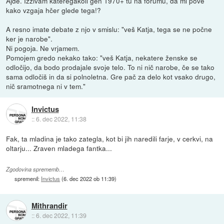
Ajde. Izzivam kateregakoli gen 1970+ tu na forumu, da mi pove
kako vzgaja hčer glede tega!?
A resno imate debate z njo v smislu: "veš Katja, tega se ne počne
ker je narobe".
Ni pogoja. Ne vrjamem.
Pomojem gredo nekako tako: "veš Katja, nekatere ženske se
odločijo, da bodo prodajale svoje telo. To ni nič narobe, če se tako
sama odločiš in da si polnoletna. Gre pač za delo kot vsako drugo,
nič sramotnega ni v tem."
Invictus
::
6. dec 2022, 11:38
Fak, ta mladina je tako zategla, kot bi jih naredili farje, v cerkvi, na
oltarju... Zraven mladega fantka...
Zgodovina sprememb…
spremenil:
Invictus
(
6. dec 2022 ob 11:39
)
Mithrandir
::
6. dec 2022, 11:39