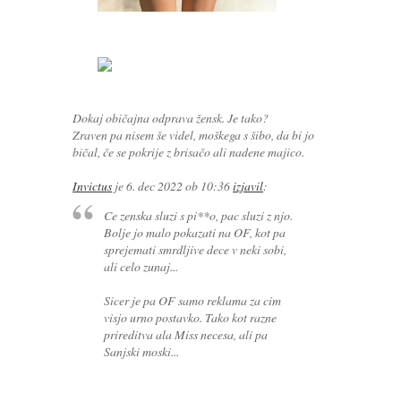
Dokaj običajna odprava žensk. Je tako?
Zraven pa nisem še videl, moškega s šibo, da bi jo
bičal, če se pokrije z brisačo ali nadene majico.
Invictus
je
6. dec 2022 ob 10:36
izjavil
:
Ce zenska sluzi s pi**o, pac sluzi z njo.
Bolje jo malo pokazati na OF, kot pa
sprejemati smrdljive dece v neki sobi,
ali celo zunaj...
Sicer je pa OF samo reklama za cim
visjo urno postavko. Tako kot razne
prireditva ala Miss necesa, ali pa
Sanjski moski...