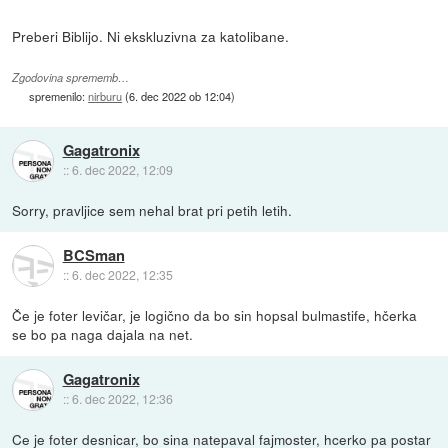
Preberi Biblijo. Ni ekskluzivna za katolibane.
Zgodovina sprememb…
spremenilo:
nirburu
(
6. dec 2022 ob 12:04
)
Gagatronix
::
6. dec 2022, 12:09
Sorry, pravljice sem nehal brat pri petih letih.
BCSman
::
6. dec 2022, 12:35
Če je foter levičar, je logično da bo sin hopsal bulmastife, hčerka
se bo pa naga dajala na net.
Gagatronix
::
6. dec 2022, 12:36
Ce je foter desnicar, bo sina natepaval fajmoster, hcerko pa postar