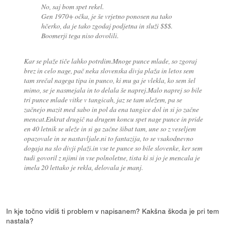
No, saj bom spet rekel.
Gen 1970+ očka, je še vrjetno ponosen na tako
hčerko, da je tako zgodaj podjetna in služi $$$.
Boomerji tega niso dovolili.
Kar se plaže tiče lahko potrdim.Mnoge punce mlade, so zgoraj
brez in celo nage, pač neka slovenska divja plaža in letos sem
tam srečal nagega tipa in punco, ki mu ga je vlekla, ko sem šel
mimo, se je nasmejala in to delala še naprej.Malo naprej so bile
tri punce mlade vitke v tangicah, jaz se tam uležem, pa se
začnejo mazit med sabo in pol da ena tangice dol in si jo začne
mencat.Enkrat drugič na drugem koncu spet nage punce in pride
en 40 letnik se uleže in si ga začne šibat tam, une so z veseljem
opazovale in se nastavljale.ni to fantazija, to se vsakodnevno
dogaja na slo divji plaži.in vse te punce so bile slovenke, ker sem
tudi govoril z njimi in vse polnoletne, tista ki si jo je mencala je
imela 20 lettako je rekla, delovala je manj.
In kje točno vidiš ti problem v napisanem? Kakšna škoda je pri tem
nastala?