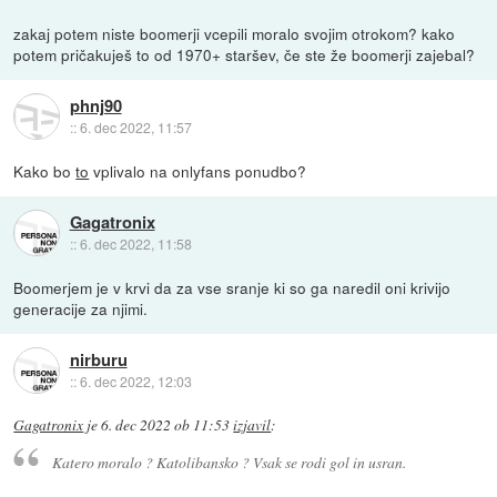
zakaj potem niste boomerji vcepili moralo svojim otrokom? kako
potem pričakuješ to od 1970+ staršev, če ste že boomerji zajebal?
phnj90
::
6. dec 2022, 11:57
Kako bo
to
vplivalo na onlyfans ponudbo?
Gagatronix
::
6. dec 2022, 11:58
Boomerjem je v krvi da za vse sranje ki so ga naredil oni krivijo
generacije za njimi.
nirburu
::
6. dec 2022, 12:03
Gagatronix
je
6. dec 2022 ob 11:53
izjavil
:
Katero moralo ? Katolibansko ? Vsak se rodi gol in usran.