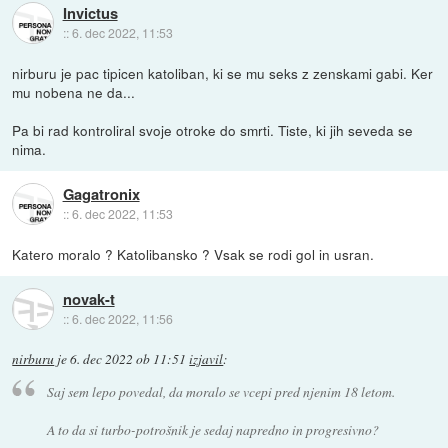
Invictus
::
6. dec 2022, 11:53
nirburu je pac tipicen katoliban, ki se mu seks z zenskami gabi. Ker
mu nobena ne da...
Pa bi rad kontroliral svoje otroke do smrti. Tiste, ki jih seveda se
nima.
Gagatronix
::
6. dec 2022, 11:53
Katero moralo ? Katolibansko ? Vsak se rodi gol in usran.
novak-t
::
6. dec 2022, 11:56
nirburu
je
6. dec 2022 ob 11:51
izjavil
:
Saj sem lepo povedal, da moralo se vcepi pred njenim 18 letom.
A to da si turbo-potrošnik je sedaj napredno in progresivno?