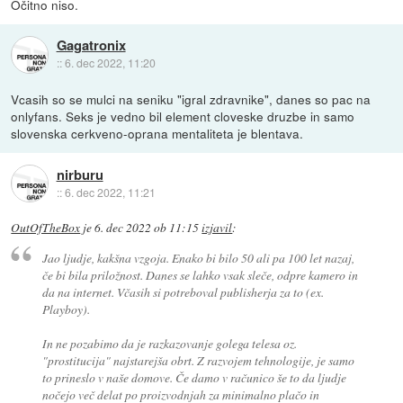
Očitno niso.
Gagatronix
::
6. dec 2022, 11:20
Vcasih so se mulci na seniku "igral zdravnike", danes so pac na
onlyfans. Seks je vedno bil element cloveske druzbe in samo
slovenska cerkveno-oprana mentaliteta je blentava.
nirburu
::
6. dec 2022, 11:21
OutOfTheBox
je
6. dec 2022 ob 11:15
izjavil
:
Jao ljudje, kakšna vzgoja. Enako bi bilo 50 ali pa 100 let nazaj,
če bi bila priložnost. Danes se lahko vsak sleče, odpre kamero in
da na internet. Včasih si potreboval publisherja za to (ex.
Playboy).
In ne pozabimo da je razkazovanje golega telesa oz.
"prostitucija" najstarejša obrt. Z razvojem tehnologije, je samo
to prineslo v naše domove. Če damo v računico še to da ljudje
nočejo več delat po proizvodnjah za minimalno plačo in