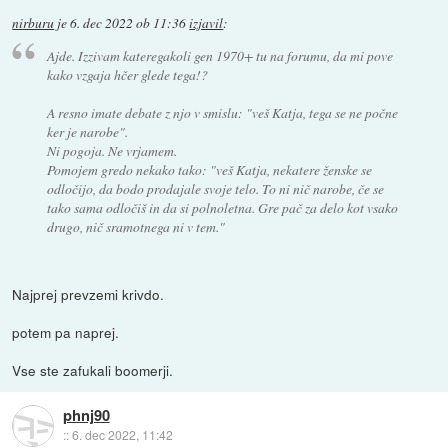
nirburu
je
6. dec 2022 ob 11:36
izjavil
:
Ajde. Izzivam kateregakoli gen 1970+ tu na forumu, da mi pove
kako vzgaja hčer glede tega!?
A resno imate debate z njo v smislu: "veš Katja, tega se ne počne
ker je narobe".
Ni pogoja. Ne vrjamem.
Pomojem gredo nekako tako: "veš Katja, nekatere ženske se
odločijo, da bodo prodajale svoje telo. To ni nič narobe, če se
tako sama odločiš in da si polnoletna. Gre pač za delo kot vsako
drugo, nič sramotnega ni v tem."
Najprej prevzemi krivdo.
potem pa naprej.
Vse ste zafukali boomerji.
phnj90
::
6. dec 2022, 11:42