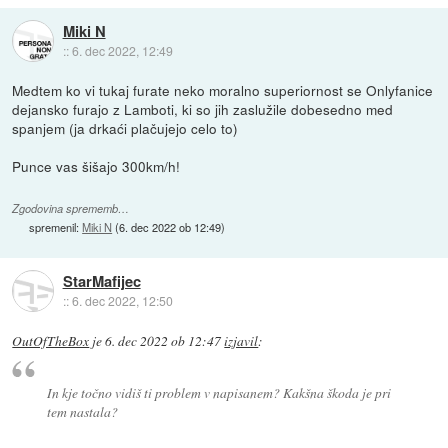
Miki N
::
6. dec 2022, 12:49
Medtem ko vi tukaj furate neko moralno superiornost se Onlyfanice
dejansko furajo z Lamboti, ki so jih zaslužile dobesedno med
spanjem (ja drkaći plačujejo celo to)
Punce vas šišajo 300km/h!
Zgodovina sprememb…
spremenil:
Miki N
(
6. dec 2022 ob 12:49
)
StarMafijec
::
6. dec 2022, 12:50
OutOfTheBox
je
6. dec 2022 ob 12:47
izjavil
:
In kje točno vidiš ti problem v napisanem? Kakšna škoda je pri
tem nastala?