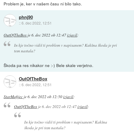
Problem je, ker v našem času ni bilo tako.
phnj90
::
6. dec 2022, 12:51
OutOfTheBox
je
6. dec 2022 ob 12:47
izjavil
:
In kje točno vidiš ti problem v napisanem? Kakšna škoda je pri
tem nastala?
Škoda pa res nikakor ne :-) Bele skale verjetno.
OutOfTheBox
::
6. dec 2022, 12:51
StarMafijec
je
6. dec 2022 ob 12:50
izjavil
:
OutOfTheBox
je
6. dec 2022 ob 12:47
izjavil
:
In kje točno vidiš ti problem v napisanem? Kakšna
škoda je pri tem nastala?