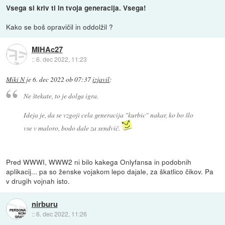
Vsega si kriv ti in tvoja generacija. Vsega!
Kako se boš opravičil in oddolžil ?
MIHAc27
::
6. dec 2022, 11:23
Miki N
je
6. dec 2022 ob 07:37
izjavil
:
Ne štekate, to je dolga igra.
Ideja je, da se vzgoji cela generacija "kurbic" nakar, ko bo šlo
vse v maloro, bodo dale za sendvič.
Pred WWWI, WWW2 ni bilo kakega Onlyfansa in podobnih
aplikacij... pa so ženske vojakom lepo dajale, za škatlico čikov. Pa
v drugih vojnah isto.
nirburu
::
6. dec 2022, 11:26