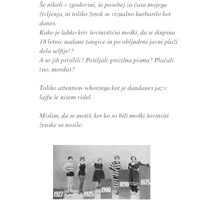
Še nikoli v zgodovini, še posebej za časa mojega
življenja, ni toliko žensk se vizualno kurbarilo kot
danes.
Kako je lahko kriv šovinistični moški, da si skupina
18 letnic nadane tangice in po obljudeni javni plaži
dela selfije!?
A so jih prisilili? Pošiljali grozilna pisma? Plačali
(no, morda)?
Toliko attention-whoringa kot je dandanes jaz v
lajfu še nisem videl.
Mislim, da se motiš, ker ko so bili moški šovinisti
ženske so nosile: