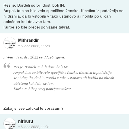
Res je. Bordeli so bili dosti bolj IN.
Ampak tam so bile zelo specifične ženske. Kmetica iz podeželja se
ni drznila, da bi vstopila v tako ustanovo ali hodila po ulicah
oblečena kot delavke tam.
Kurbe so bile precej ponižane takrat.
Mithrandir
::
6. dec 2022, 11:28
nirburu
je
6. dec 2022 ob 11:26
izjavil
:
Res je. Bordeli so bili dosti bolj IN.
Ampak tam so bile zelo specifične ženske. Kmetica iz podeželja
se ni drznila, da bi vstopila v tako ustanovo ali hodila po ulicah
oblečena kot delavke tam.
Kurbe so bile precej ponižane takrat.
Zakaj si vse zafukal te vprašam ?
nirburu
::
6. dec 2022, 11:31