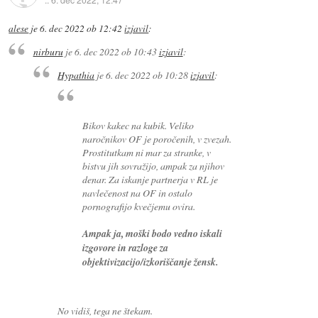
alese
je
6. dec 2022 ob 12:42
izjavil
:
nirburu
je
6. dec 2022 ob 10:43
izjavil
:
Hypathia
je
6. dec 2022 ob 10:28
izjavil
:
Bikov kakec na kubik. Veliko
naročnikov OF je poročenih, v zvezah.
Prostitutkam ni mar za stranke, v
bistvu jih sovražijo, ampak za njihov
denar. Za iskanje partnerja v RL je
navlečenost na OF in ostalo
pornografijo kvečjemu ovira.
Ampak ja, moški bodo vedno iskali
izgovore in razloge za
objektivizacijo/izkoriščanje žensk.
No vidiš, tega ne štekam.