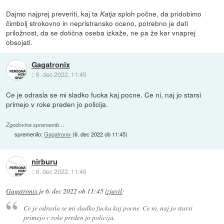
Dajmo najprej preveriti, kaj ta
sploh počne, da pridobimo
Katja
čimbolj strokovno in nepristransko oceno, potrebno je dati
priložnost, da se dotična oseba izkaže, ne pa že kar vnaprej
obsojati.
Gagatronix
::
6. dec 2022, 11:45
Ce je odrasla se mi sladko fucka kaj pocne. Ce ni, naj jo starsi
primejo v roke preden jo policija.
Zgodovina sprememb…
spremenilo:
Gagatronix
(
6. dec 2022 ob 11:45
)
nirburu
::
6. dec 2022, 11:46
Gagatronix
je
6. dec 2022 ob 11:45
izjavil
:
Ce je odrasla se mi sladko fucka kaj pocne. Ce ni, naj jo starsi
primejo v roke preden jo policija.