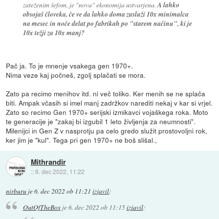
zateženim šefom, je "nova" ekonomija ustvarjena.
A lahko
obsojaš človeka, če ve da lahko doma zasluži 10x minimalca
na mesec in noče delat po fabrikah po "starem načinu", ki je
10x težji za 10x manj?
Pač ja. To je mnenje vsakega gen 1970+.
Nima veze kaj počneš, zgolj splačati se mora.
Zato pa recimo menihov itd. ni več toliko. Ker menih se ne splača
biti. Ampak včasih si imel manj zadržkov narediti nekaj v kar si vrjel.
Zato so recimo Gen 1970+ serijski izmikavci vojaškega roka. Moto
te generacije je "zakaj bi izgubil 1 leto življenja za neumnosti".
Milenijci in Gen Z v nasprotju pa celo gredo služit prostovoljni rok,
ker jim je "kul". Tega pri gen 1970+ ne boš slišal.,
Mithrandir
::
6. dec 2022, 11:22
nirburu
je
6. dec 2022 ob 11:21
izjavil
:
OutOfTheBox
je
6. dec 2022 ob 11:15
izjavil
: