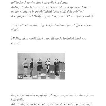
toliko žensk se vizualno kurbarilo kot danes.
Kako je lahko kriv šovinistični moški, da si skupina 18 letnic
nadane tangice in po obljudeni javni plaži dela selfije!?
A so jih prisilili? Pošiljali grozilna pisma? Plačali (no, morda)?
Toliko attention-whoringa kot je dandanes jaz v lajfu še nisem
videl.
Mislim, da se motiš, ker ko so bili moški šovinisti ženske so
nosile:
Bolj kot je šovinizem pojenjal, bolj je povprečna ženska se javno
kurbarila.
Kdor zadnjih par let na plaži, mislim, da mi lahko potrdi, da je