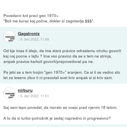
Povedano kot pravi gen 1970+.
"Boli me kurac kaj počne, dokler si zagotavlja $$$".
Gagatronix
::
6. dec 2022, 11:49
Od kje imas ti idejo, da ima stars pravico odraslemu otroku govorit
kaj naj pocne v lajfu ? Ima vso pravico da se s tem ne strinja,
ampak pravice karkoli govorit/prepovedovat pa ne.
Pa jebi se s tem tvojim "gen 1970+" sranjem. Ce si ti se vedno sto
let za leseno zlico ti ni preostali svet kriv ampak si si kriv sam.
nirburu
::
6. dec 2022, 11:51
Saj sem lepo povedal, da moralo se vcepi pred njenim 18 letom.
A to da si turbo-potrošnik je sedaj napredno in progresivno?