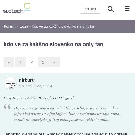
☰
Forum
»
Loža
»
kdo ve za kakšno slovenko na only fan
kdo ve za kakšno slovenko na only fan
2
«
1
3
»
nirburu
::
6. dec 2022, 11:14
Gagatronix
je
6. dec 2022 ob 11:11
izjavil
:
Ponovno, ce je punca odrasla (18+) oseba, se nimajo starsi kaj
jajcat kaj pocne s svojim lajfom. Itak se vecinoma usajajo samo
zaradi slovenceljskega "kaj bodo pa sosedi rekli?" sranja.
Tehnično gledano res. Ampak danes otroci še zdaleč niso odrasli