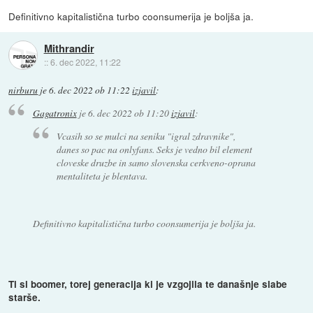
Definitivno kapitalistična turbo coonsumerija je boljša ja.
Mithrandir
::
6. dec 2022, 11:22
nirburu
je
6. dec 2022 ob 11:22
izjavil
:
Gagatronix
je
6. dec 2022 ob 11:20
izjavil
:
Vcasih so se mulci na seniku "igral zdravnike",
danes so pac na onlyfans. Seks je vedno bil element
cloveske druzbe in samo slovenska cerkveno-oprana
mentaliteta je blentava.
Definitivno kapitalistična turbo coonsumerija je boljša ja.
Ti si boomer, torej generacija ki je vzgojila te današnje slabe
starše.