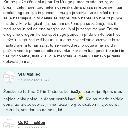
Kar se plaže tiče lahko potrdim.Mnoge punce mlade, so zgoraj
brez in celo nage, pač neka slovenska divja plaža in letos sem tam
srečal nagega tipa in punco, ki mu ga je vlekla, ko sem šel mimo,
se je nasmejala in to delala še naprej.Malo naprej so bile tri punce
mlade vitke v tangicah, jaz se tam uležem, pa se začnejo mazit
med sabo in pol da ena tangice dol in si jo začne mencat.Enkrat
drugič na drugem koncu spet nage punce in pride en 40 letnik se
uleže in si ga začne šibat tam, une so z veseljem opazovale in se
nastavljale.ni to fantazija, to se vsakodnevno dogaja na slo divji
plaži.in vse te punce so bile slovenke, ker sem tudi govoril z njimi in
vse polnoletne, tista ki si jo je mencala je imela 20 lettako je rekla,
delovala je manj.
StarMafijec
::
6. dec 2022, 12:47
Ženske so tudi na OF in Tinderju, ker išč3jo sponzorja. Sponzoruš
najdeš lahko polno, le denar moraš imeti
. Kje pa mlade najdejo
denar za izlete, čeprav jim na faksu ne gre, službe nimajo, delwti
ne znajo, ves dan so na netu, itd.
OutOfTheBox
::
6. dec 2022, 12:47