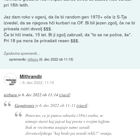
pri 18ih letih.
Jaz dam roko v ogenj, da če bi random gen 1970+ oče iz S-Tja
izvedel, da se njegova hči kurbari na OF. Bi bil jezen zgolj, če ne bi
prinesla notri dovolj $$$.
Če bi hči imela, 15 let. Bi ji zgolj zabrusil, da "to se ne počne, še".
Pri 18 pa mora že prinašati resen $$$.
Zgodovina sprememb…
spremenilo:
nirburu
(
6. dec 2022 ob 11:15
)
Mithrandir
::
6. dec 2022, 11:15
nirburu
je
6. dec 2022 ob 11:14
izjavil
:
Gagatronix
je
6. dec 2022 ob 11:11
izjavil
:
Ponovno, ce je punca odrasla (18+) oseba, se
nimajo starsi kaj jajcat kaj pocne s svojim lajfom.
Itak se vecinoma usajajo samo zaradi
slovenceljskega "kaj bodo pa sosedi rekli?" sranja.