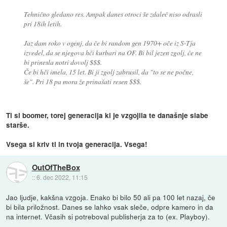
Tehnično gledano res. Ampak danes otroci še zdaleč niso odrasli
pri 18ih letih.
Jaz dam roko v ogenj, da če bi random gen 1970+ oče iz S-Tja
izvedel, da se njegova hči kurbari na OF. Bi bil jezen zgolj, če ne
bi prinesla notri dovolj $$$.
Če bi hči imela, 15 let. Bi ji zgolj zabrusil, da "to se ne počne,
še". Pri 18 pa mora že prinašati resen $$$.
Ti si boomer, torej generacija ki je vzgojila te današnje slabe
starše.
Vsega si kriv ti in tvoja generacija. Vsega!
OutOfTheBox
::
6. dec 2022, 11:15
Jao ljudje, kakšna vzgoja. Enako bi bilo 50 ali pa 100 let nazaj, če
bi bila priložnost. Danes se lahko vsak sleče, odpre kamero in da
na internet. Včasih si potreboval publisherja za to (ex. Playboy).