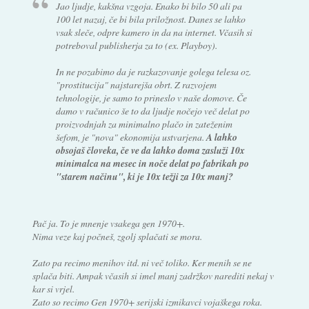
Jao ljudje, kakšna vzgoja. Enako bi bilo 50 ali pa
100 let nazaj, če bi bila priložnost. Danes se lahko
vsak sleče, odpre kamero in da na internet. Včasih si
potreboval publisherja za to (ex. Playboy).
In ne pozabimo da je razkazovanje golega telesa oz.
"prostitucija" najstarejša obrt. Z razvojem
tehnologije, je samo to prineslo v naše domove. Če
damo v računico še to da ljudje nočejo več delat po
proizvodnjah za minimalno plačo in zateženim
šefom, je "nova" ekonomija ustvarjena.
A lahko
obsojaš človeka, če ve da lahko doma zasluži 10x
minimalca na mesec in noče delat po fabrikah po
"starem načinu", ki je 10x težji za 10x manj?
Pač ja. To je mnenje vsakega gen 1970+.
Nima veze kaj počneš, zgolj splačati se mora.
Zato pa recimo menihov itd. ni več toliko. Ker menih se ne
splača biti. Ampak včasih si imel manj zadržkov narediti nekaj v
kar si vrjel.
Zato so recimo Gen 1970+ serijski izmikavci vojaškega roka.