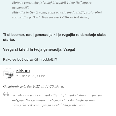
Moto te generacije je "zakaj bi izgubil 1 leto življenja za
neumnosti".
Milenijci in Gen Z v nasprotju pa celo gredo služit prostovoljni
rok, ker jim je "kul". Tega pri gen 1970+ ne boš slišal.,
Ti si boomer, torej generacija ki je vzgojila te današnje slabe
starše.
Vsega si kriv ti in tvoja generacija. Vsega!
Kako se boš opravičil in oddolžil?
nirburu
::
6. dec 2022, 11:22
Gagatronix
je
6. dec 2022 ob 11:20
izjavil
:
Vcasih so se mulci na seniku "igral zdravnike", danes so pac na
onlyfans. Seks je vedno bil element cloveske druzbe in samo
slovenska cerkveno-oprana mentaliteta je blentava.