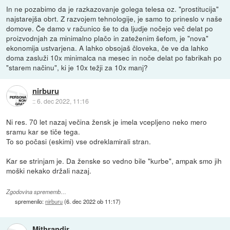
In ne pozabimo da je razkazovanje golega telesa oz. "prostitucija"
najstarejša obrt. Z razvojem tehnologije, je samo to prineslo v naše
domove. Če damo v računico še to da ljudje nočejo več delat po
proizvodnjah za minimalno plačo in zateženim šefom, je "nova"
ekonomija ustvarjena. A lahko obsojaš človeka, če ve da lahko
doma zasluži 10x minimalca na mesec in noče delat po fabrikah po
"starem načinu", ki je 10x težji za 10x manj?
nirburu
::
6. dec 2022, 11:16
Ni res. 70 let nazaj večina žensk je imela vcepljeno neko mero
sramu kar se tiče tega.
To so počasi (eskimi) vse odreklamirali stran.
Kar se strinjam je. Da ženske so vedno bile "kurbe", ampak smo jih
moški nekako držali nazaj.
Zgodovina sprememb…
spremenilo:
nirburu
(
6. dec 2022 ob 11:17
)
Mithrandir