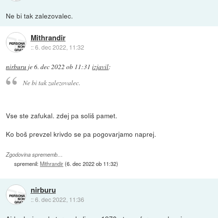
Ne bi tak zalezovalec.
Mithrandir
::
6. dec 2022, 11:32
nirburu
je
6. dec 2022 ob 11:31
izjavil
:
Ne bi tak zalezovalec.
Vse ste zafukal. zdej pa soliš pamet.
Ko boš prevzel krivdo se pa pogovarjamo naprej.
Zgodovina sprememb…
spremenil:
Mithrandir
(
6. dec 2022 ob 11:32
)
nirburu
::
6. dec 2022, 11:36