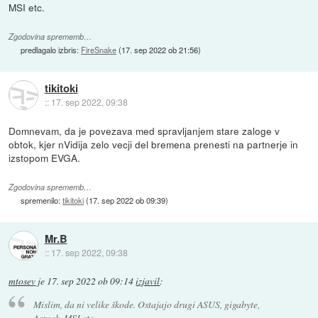
MSI etc.
Zgodovina sprememb…
predlagalo izbris:
FireSnake
(
17. sep 2022 ob 21:56
)
tikitoki
::
17. sep 2022, 09:38
Domnevam, da je povezava med spravljanjem stare zaloge v
obtok, kjer nVidija zelo vecji del bremena prenesti na partnerje in
izstopom EVGA.
Zgodovina sprememb…
spremenilo:
tikitoki
(
17. sep 2022 ob 09:39
)
Mr.B
::
17. sep 2022, 09:38
mtosev
je
17. sep 2022 ob 09:14
izjavil
:
Mislim, da ni velike škode. Ostajajo drugi ASUS, gigabyte,
Asrock, MSI etc.