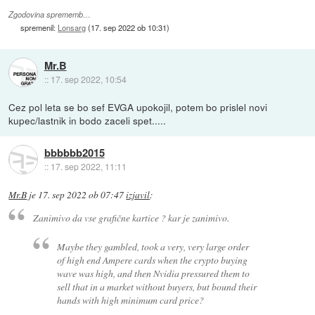
Zgodovina sprememb…
spremenil:
Lonsarg
(
17. sep 2022 ob 10:31
)
Mr.B
::
17. sep 2022, 10:54
Cez pol leta se bo sef EVGA upokojil, potem bo prislel novi
kupec/lastnik in bodo zaceli spet.....
bbbbbb2015
::
17. sep 2022, 11:11
Mr.B
je
17. sep 2022 ob 07:47
izjavil
:
Zanimivo da vse grafične kartice ? kar je zanimivo.
Maybe they gambled, took a very, very large order
of high end Ampere cards when the crypto buying
wave was high, and then Nvidia pressured them to
sell that in a market without buyers, but bound their
hands with high minimum card price?