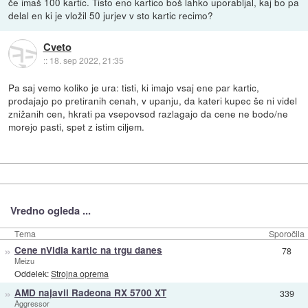
če imaš 100 kartic. Tisto eno kartico boš lahko uporabljal, kaj bo pa
delal en ki je vložil 50 jurjev v sto kartic recimo?
Cveto
::
18. sep 2022, 21:35
Pa saj vemo koliko je ura: tisti, ki imajo vsaj ene par kartic,
prodajajo po pretiranih cenah, v upanju, da kateri kupec še ni videl
znižanih cen, hkrati pa vsepovsod razlagajo da cene ne bodo/ne
morejo pasti, spet z istim ciljem.
Vredno ogleda ...
Tema
Sporočila
»
Cene nVidia kartic na trgu danes
78
Meizu
Oddelek:
Strojna oprema
»
AMD najavil Radeona RX 5700 XT
339
Aggressor