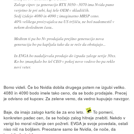
Zaloge cipov za generacijo RTX 3050--3070 ima Nvida puno
verjetno še pri sebi, kaj šele OEM v skladiščih.
Sedj izidejo 4080 in 4090 z imaginarno MRSP ceno.
40% velikega proizvajalca na US tržišču, ne boš nadomestil v
nekem doslednem času..
Medtem ti pa bo Nv prodajala prejšno generacijo nova
generacija bo pa kapljala tako da se reče da obstajajo...
In EVGA bo nadaljevala prodajo do izpada zaloge serije 30xx.
Ko bo zmanjkalo bo šel CEO v pokoj novo vodsvo bo pa reklo
novi veter.
Bomo videli. Če bo Nvidia dobila drugega potem ne izgubi veliko.
4080 in 4090 bodo imele tako ceno, da se bodo prodajale. Precej
je odvisno od kupcev. Za zelene vemo, da vedno kupujejo navzgor.
Baje, da imajo zalogo kartic še za eno leto.
To pomeni,
konkreten padec cen, če se hočejo zalog hitreje znebiti. Nekdo v
verigi bo moral nižanje cen požreti. EVGA je svoje povedala, ostali
niso nič na boljšem. Preostane samo še Nvidia, če noče, da