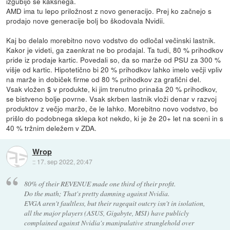
izgubijo še kakšnega.
AMD ima tu lepo priložnost z novo generacijo. Prej ko začnejo s
prodajo nove generacije bolj bo škodovala Nvidii.
Kaj bo delalo morebitno novo vodstvo do odločal večinski lastnik.
Kakor je videti, ga zaenkrat ne bo prodajal. Ta tudi, 80 % prihodkov
pride iz prodaje kartic. Povedali so, da so marže od PSU za 300 %
višje od kartic. Hipotetično bi 20 % prihodkov lahko imelo večji vpliv
na marže in dobiček firme od 80 % prihodkov za grafični del.
Vsak vložen $ v produkte, ki jim trenutno prinaša 20 % prihodkov,
se bistveno bolje povrne. Vsak skrben lastnik vloži denar v razvoj
produktov z večjo maržo, če le lahko. Morebitno novo vodstvo, bo
prišlo do podobnega sklepa kot nekdo, ki je že 20+ let na sceni in s
40 % tržnim deležem v ZDA.
Wrop
::
17. sep 2022, 20:47
80% of their REVENUE made one third of their profit.
Do the math; That's pretty damning against Nvidia.
EVGA aren't faultless, but their ragequit outcry isn't in isolation,
all the major players (ASUS, Gigabyte, MSI) have publicly
complained against Nvidia's manipulative stranglehold over