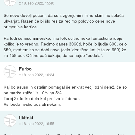
::
18. sep 2022, 15:40
So nove dovolj poceni, da se z zgonjenimi minerskimi ne splača
ukvarjat. Razen če bi šlo res za recimo polovico cene nove
primerljive kartice.
Pa tudi če niso minerske, ima folk očitno neke fantastične ideje,
koliko je to vredno. Recimo danes 3060ti, hoče jo ljudje 600, celo
650, medtem ko se dobi novo (celo identično kot je ta za 650) že
za 458 eur. Očitno pač čakajo, da se najde "budala".
Furbo
::
18. sep 2022, 16:24
Kaj bo asusu in ostalim pomagal še enkrat večji tržni delež, če so
pa marže znižali iz 10% na 5%.
Torej 2x toliko dela kot prej za isti denar.
Vsi bodo nvidio poslali nekam.
tikitoki
::
18. sep 2022, 16:55