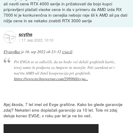
ali naviti cene RTX 4000 serije in pričakovati da bojo kupci
pripravljeni plačati visoke cene in da v primeru da AMD izda RX
7000 ki je konkurenčna in cenejša nebojo raje šli k AMD ali pa dati
nižje cene in se nekako znebiti RTX 3000 serije
scythe
::
17. sep 2022, 10:10
FlyingBee
je
16. sep 2022 ob 23:32
izjavil
:
Pri EVGA so se odločili, da ne bodo več delali grafičnih kartic,
torej samo še podpora za Ampere in starejše. Niti zaenkrat ni v
načrtu AMD ali Intel kooperacija pri grafičnih.
https://www.techpowerup.com/298960/evga...
Ajej škoda, 7 let imel od Evge grafične. Kako bo glede garancije
zdaj? Nekateri smo doplačali garancijo za 10 let. Tole mi zdaj
deluje konec EVGE, v roku par let je ne bo več.