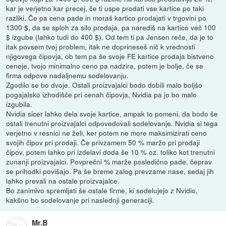
kar je verjetno kar precej, če ti uspe prodati vse kartice po taki
razliki. Če pa cena pade in moraš kartico prodajati v trgovini po
1300 $, da se sploh za silo prodaja, pa narediš na kartico več 100
$ izgube (lahko tudi do 400 $). Od tem ti pa Jensen reče, da je to
itak povsem tvoj problem, itak ne doprineseš nič k vrednosti
njigovega čipovja, ob tem pa še svoje FE kartice prodaja bistveno
ceneje, tvojo minimalno ceno pa nadzira, potem je bolje, če se
firma odpove nadaljnemu sodelovanju.
Zgodilo se bo dvoje. Ostali proizvajalci bodo dobili malo boljšo
pogajalsko izhodišče pri cenah čipovja, Nvidia pa jo bo malo
izgubila.
Nvidia sicer lahko dela svoje kartice, ampak to pomeni, da bodo še
ostali trenutni proizvajalci odpovedovali sodelovanje. Nvidia si tega
verjetno v resnici ne želi, ker potem ne more maksimizirati ceno
svojih čipov pri prodaji. Če privzamem 50 % maržo pri prodaji
čipov, potem lahko pri izdelavi doda še 10 % oz. toliko kot trenutni
zunanji proizvajalci. Povprečni % marže posledično pade, čeprav
se prihodki povišajo. Pa še breme zalog prevzame nase, sedaj jih
lahko prevali na ostale proizvajalce.
Bo zanimivo spremljati še ostale firme, ki sodelujejo z Nvidio,
kakšno bo sodelovanje pri naslednji generaciji.
Mr.B