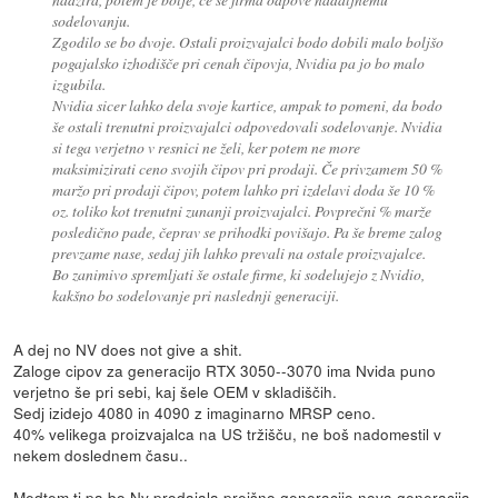
sodelovanju.
Zgodilo se bo dvoje. Ostali proizvajalci bodo dobili malo boljšo
pogajalsko izhodišče pri cenah čipovja, Nvidia pa jo bo malo
izgubila.
Nvidia sicer lahko dela svoje kartice, ampak to pomeni, da bodo
še ostali trenutni proizvajalci odpovedovali sodelovanje. Nvidia
si tega verjetno v resnici ne želi, ker potem ne more
maksimizirati ceno svojih čipov pri prodaji. Če privzamem 50 %
maržo pri prodaji čipov, potem lahko pri izdelavi doda še 10 %
oz. toliko kot trenutni zunanji proizvajalci. Povprečni % marže
posledično pade, čeprav se prihodki povišajo. Pa še breme zalog
prevzame nase, sedaj jih lahko prevali na ostale proizvajalce.
Bo zanimivo spremljati še ostale firme, ki sodelujejo z Nvidio,
kakšno bo sodelovanje pri naslednji generaciji.
A dej no NV does not give a shit.
Zaloge cipov za generacijo RTX 3050--3070 ima Nvida puno
verjetno še pri sebi, kaj šele OEM v skladiščih.
Sedj izidejo 4080 in 4090 z imaginarno MRSP ceno.
40% velikega proizvajalca na US tržišču, ne boš nadomestil v
nekem doslednem času..
Medtem ti pa bo Nv prodajala prejšno generacijo nova generacija