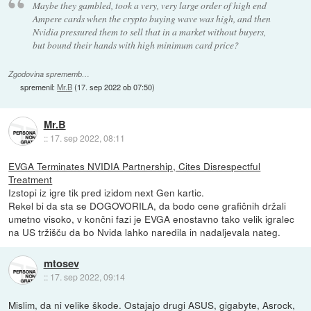
Maybe they gambled, took a very, very large order of high end
Ampere cards when the crypto buying wave was high, and then
Nvidia pressured them to sell that in a market without buyers,
but bound their hands with high minimum card price?
Zgodovina sprememb…
spremenil:
Mr.B
(
17. sep 2022 ob 07:50
)
Mr.B
::
17. sep 2022, 08:11
EVGA Terminates NVIDIA Partnership, Cites Disrespectful
Treatment
Izstopi iz igre tik pred izidom next Gen kartic.
Rekel bi da sta se DOGOVORILA, da bodo cene grafičnih držali
umetno visoko, v končni fazi je EVGA enostavno tako velik igralec
na US tržišču da bo Nvida lahko naredila in nadaljevala nateg.
mtosev
::
17. sep 2022, 09:14
Mislim, da ni velike škode. Ostajajo drugi ASUS, gigabyte, Asrock,