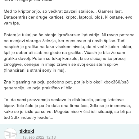
Med to kriptonorijo, so večkrat zavzeli stališče... Gamers last.
Datacentri(sicer druge kartice), kripto, laptopi, ološ, ki ostane, evo
vam fps.
Potem je tukaj pa še stanje igračkarske industrije. Ni ravno potrebe
po menjavi starega železja, ker enostavno ni novih špilov. Tudi
nasploh je grafika na tako visokem nivoju, da ni več ključen faktor,
špil je dober ali slab ne glede na grafiko. Včasih je bila že sam
grafika dovolj. Potem so tukaj konzole, ki so slučajno še precej
zmogljive, cenejše in imajo zraven še svoj ekosistem špilov
(financirani s strani sony in ms).
Zna it gaming na pcju podobno pot, pot je blo okoli xbox360/ps3
generacije, ko pcja praktično ni bilo.
To, da sami prevzamejo sestavo in distribucijo, poleg izdelave
čipov. Tole šolo je pa že dala ena firma čes, 3dfx se je imenovala,
kako se je izšlo pa se ve. Mogoče niso v čist isti situaciji, so bli pa
tud 3dfx industry leader...
tikitoki
::
18. sep 2022, 12:13