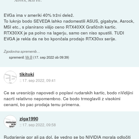
EVGa ima v ameriki 40% tržni delež.
To luknjo bodo SEVEDA lahko nadomestili ASUS, gigabyte, Asrock,
MSI etc., s planirano višjo ceno RTX40XX Grafičnih kartic.
RTX30XX je pa polno na lagerju, samo cen niso spustili. TUDI
EVGA je rekla da ne bo kpončala prodajo RTX30xx serije.
Zgodovina sprememb…
spremenil:
Mr.B
(
17. sep 2022 ob 09:39
)
tikitoki
::
17. sep 2022, 09:41
Ce se uresnicijo napovedi o poplavi rudarskih kartic, bodo nVidijini
nacrti relativno nepomembno. Ce bodo trmoglavili z visokimi
cenami, bo pac prodaja temu primerna.
ziga1990
::
17. sep 2022, 09:58
Rudarjenje gor ali pa dol, še vedno se bo NIVIDIA morala odločiti