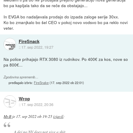
bo pa kapljala tako da se reče da obstajajo...
In EVGA bo nadaljevala prodajo do izpada zaloge serije 30xx.
Ko bo zmanjkalo bo šel CEO v pokoj novo vodsvo bo pa reklo novi
veter.
FireSnack
::
17. sep 2022, 19:27
Na police prihajajo RTX 3080 iz rudnikov. Po 400€ za kos, nove so
pa 800€...
Zgodovina sprememb…
predlagalo izbris:
FireSnake
(
17. sep 2022 ob 22:01
)
Wrop
::
17. sep 2022, 20:36
Mr.B
je
17. sep 2022 ob 19:25
izjavil
:
A dej no NV does not give a shit.