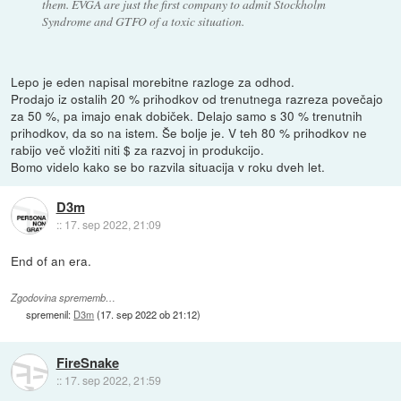
them. EVGA are just the first company to admit Stockholm
Syndrome and GTFO of a toxic situation.
Lepo je eden napisal morebitne razloge za odhod.
Prodajo iz ostalih 20 % prihodkov od trenutnega razreza povečajo
za 50 %, pa imajo enak dobiček. Delajo samo s 30 % trenutnih
prihodkov, da so na istem. Še bolje je. V teh 80 % prihodkov ne
rabijo več vložiti niti $ za razvoj in produkcijo.
Bomo videlo kako se bo razvila situacija v roku dveh let.
D3m
::
17. sep 2022, 21:09
End of an era.
Zgodovina sprememb…
spremenil:
D3m
(
17. sep 2022 ob 21:12
)
FireSnake
::
17. sep 2022, 21:59