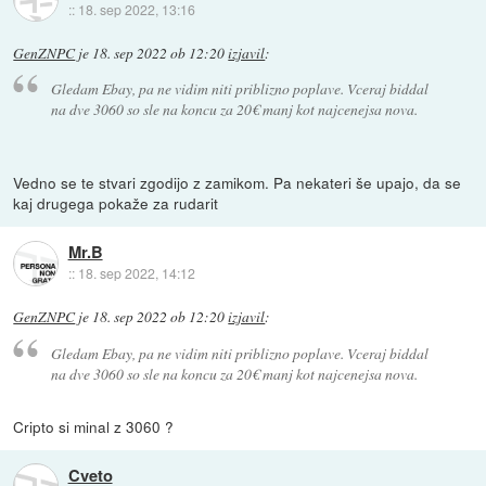
::
18. sep 2022, 13:16
GenZNPC
je
18. sep 2022 ob 12:20
izjavil
:
Gledam Ebay, pa ne vidim niti priblizno poplave. Vceraj biddal
na dve 3060 so sle na koncu za 20€ manj kot najcenejsa nova.
Vedno se te stvari zgodijo z zamikom. Pa nekateri še upajo, da se
kaj drugega pokaže za rudarit
Mr.B
::
18. sep 2022, 14:12
GenZNPC
je
18. sep 2022 ob 12:20
izjavil
:
Gledam Ebay, pa ne vidim niti priblizno poplave. Vceraj biddal
na dve 3060 so sle na koncu za 20€ manj kot najcenejsa nova.
Cripto si minal z 3060 ?
Cveto