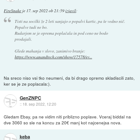
FireSnake
je
17. sep 2022 ob 21:59
izjavil
:
Tisti na socilki že 2 leti sanjajo o popalvi kartic, pa še vedno nič.
Popalve tudi ne bo.
Rudarjem se je oprema poplačala in pod ceno ne bodo
prodajali.
Glede mahanja v slovo, zanimivo branje:
https://www.anandtech.com/show/17578/ev...
Na sreco niso vsi tko neumeni, da bi drago opremo skladiscili zato,
ker se je ze poplacala:).
GenZNPC
::
18. sep 2022, 12:20
Gledam Ebay, pa ne vidim niti priblizno poplave. Vceraj biddal na
dve 3060 so sle na koncu za 20€ manj kot najcenejsa nova.
keba