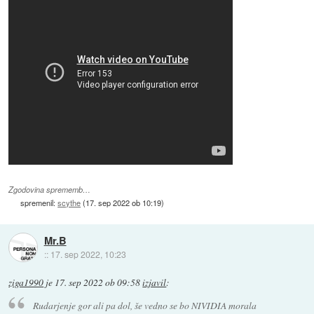
Zgodovina sprememb…
spremenil:
scythe
(
17. sep 2022 ob 10:19
)
Mr.B
::
17. sep 2022, 10:23
ziga1990
je
17. sep 2022 ob 09:58
izjavil
:
Rudarjenje gor ali pa dol, še vedno se bo NIVIDIA morala