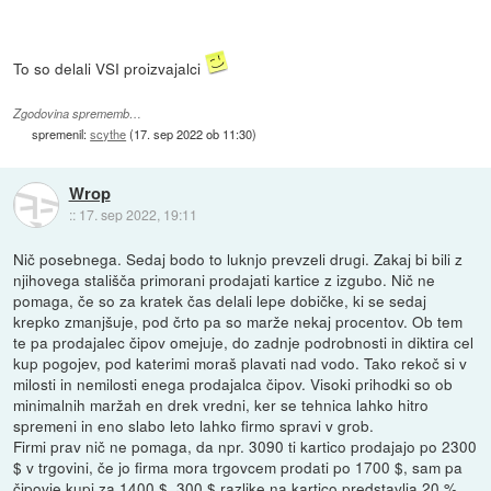
To so delali VSI proizvajalci
Zgodovina sprememb…
spremenil:
scythe
(
17. sep 2022 ob 11:30
)
Wrop
::
17. sep 2022, 19:11
Nič posebnega. Sedaj bodo to luknjo prevzeli drugi. Zakaj bi bili z
njihovega stališča primorani prodajati kartice z izgubo. Nič ne
pomaga, če so za kratek čas delali lepe dobičke, ki se sedaj
krepko zmanjšuje, pod črto pa so marže nekaj procentov. Ob tem
te pa prodajalec čipov omejuje, do zadnje podrobnosti in diktira cel
kup pogojev, pod katerimi moraš plavati nad vodo. Tako rekoč si v
milosti in nemilosti enega prodajalca čipov. Visoki prihodki so ob
minimalnih maržah en drek vredni, ker se tehnica lahko hitro
spremeni in eno slabo leto lahko firmo spravi v grob.
Firmi prav nič ne pomaga, da npr. 3090 ti kartico prodajajo po 2300
$ v trgovini, če jo firma mora trgovcem prodati po 1700 $, sam pa
čipovje kupi za 1400 $. 300 $ razlike na kartico predstavlja 20 %,