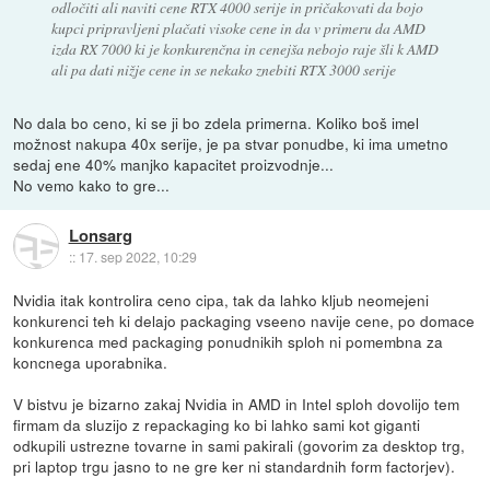
odločiti ali naviti cene RTX 4000 serije in pričakovati da bojo
kupci pripravljeni plačati visoke cene in da v primeru da AMD
izda RX 7000 ki je konkurenčna in cenejša nebojo raje šli k AMD
ali pa dati nižje cene in se nekako znebiti RTX 3000 serije
No dala bo ceno, ki se ji bo zdela primerna. Koliko boš imel
možnost nakupa 40x serije, je pa stvar ponudbe, ki ima umetno
sedaj ene 40% manjko kapacitet proizvodnje...
No vemo kako to gre...
Lonsarg
::
17. sep 2022, 10:29
Nvidia itak kontrolira ceno cipa, tak da lahko kljub neomejeni
konkurenci teh ki delajo packaging vseeno navije cene, po domace
konkurenca med packaging ponudnikih sploh ni pomembna za
koncnega uporabnika.
V bistvu je bizarno zakaj Nvidia in AMD in Intel sploh dovolijo tem
firmam da sluzijo z repackaging ko bi lahko sami kot giganti
odkupili ustrezne tovarne in sami pakirali (govorim za desktop trg,
pri laptop trgu jasno to ne gre ker ni standardnih form factorjev).