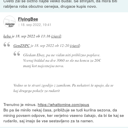
Cveto zal se oictno najde veliko budal. Se strinjam, da mora biti
rabljena roba obcutno cenejsa, drugace kupis novo.
FlyingBee
::
18. sep 2022, 19:41
keba
je
18. sep 2022 ob 13:16
izjavil
:
GenZNPC
je
18. sep 2022 ob 12:20
izjavil
:
Gledam Ebay, pa ne vidim niti priblizno poplave.
Vceraj biddal na dve 3060 so sle na koncu za 20€
manj kot najcenejsa nova.
Vedno se te stvari zgodijo z zamikom. Pa nekateri še upajo, da se
kaj drugega pokaže za rudarit
Trenutno je minus.
https://whattomine.com/gpus
Bo pa še minilo nekaj časa, približuje se tudi kurilna sezona, da
mining povsem odpove, ker verjetno vseeno čakajo, da bi še kaj se
rudarilo, saj imajo še vse sestavljeno za ta namen.