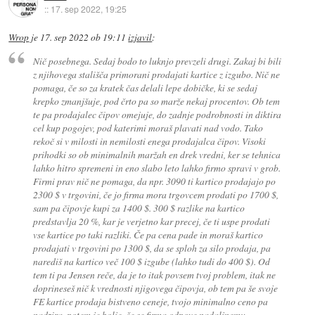
::
17. sep 2022, 19:25
Wrop
je
17. sep 2022 ob 19:11
izjavil
:
Nič posebnega. Sedaj bodo to luknjo prevzeli drugi. Zakaj bi bili
z njihovega stališča primorani prodajati kartice z izgubo. Nič ne
pomaga, če so za kratek čas delali lepe dobičke, ki se sedaj
krepko zmanjšuje, pod črto pa so marže nekaj procentov. Ob tem
te pa prodajalec čipov omejuje, do zadnje podrobnosti in diktira
cel kup pogojev, pod katerimi moraš plavati nad vodo. Tako
rekoč si v milosti in nemilosti enega prodajalca čipov. Visoki
prihodki so ob minimalnih maržah en drek vredni, ker se tehnica
lahko hitro spremeni in eno slabo leto lahko firmo spravi v grob.
Firmi prav nič ne pomaga, da npr. 3090 ti kartico prodajajo po
2300 $ v trgovini, če jo firma mora trgovcem prodati po 1700 $,
sam pa čipovje kupi za 1400 $. 300 $ razlike na kartico
predstavlja 20 %, kar je verjetno kar precej, če ti uspe prodati
vse kartice po taki razliki. Če pa cena pade in moraš kartico
prodajati v trgovini po 1300 $, da se sploh za silo prodaja, pa
narediš na kartico več 100 $ izgube (lahko tudi do 400 $). Od
tem ti pa Jensen reče, da je to itak povsem tvoj problem, itak ne
doprineseš nič k vrednosti njigovega čipovja, ob tem pa še svoje
FE kartice prodaja bistveno ceneje, tvojo minimalno ceno pa
nadzira, potem je bolje, če se firma odpove nadaljnemu