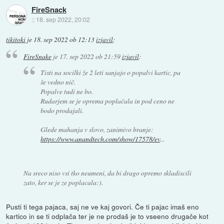
FireSnack
::
18. sep 2022, 20:02
tikitoki
je
18. sep 2022 ob 12:13
izjavil
:
FireSnake
je
17. sep 2022 ob 21:59
izjavil
:
Tisti na socilki že 2 leti sanjajo o popalvi kartic, pa
še vedno nič.
Popalve tudi ne bo.
Rudarjem se je oprema poplačala in pod ceno ne
bodo prodajali.
Glede mahanja v slovo, zanimivo branje:
https://www.anandtech.com/show/17578/ev
...
Na sreco niso vsi tko neumeni, da bi drago opremo skladiscili
zato, ker se je ze poplacala:).
Pusti ti tega pajaca, saj ne ve kaj govori. Če ti pajac imaš eno
kartico in se ti odplača ter je ne prodaš je to vseeno drugače kot