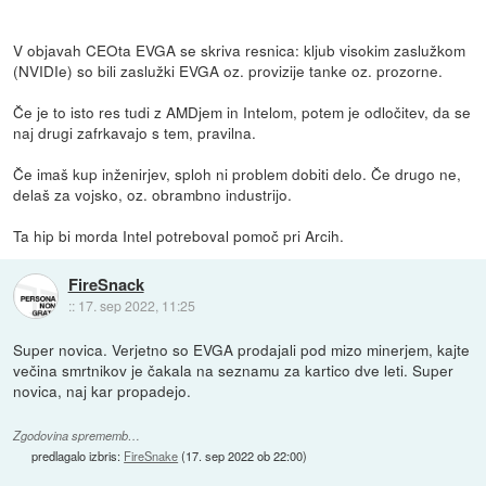
V objavah CEOta EVGA se skriva resnica: kljub visokim zaslužkom
(NVIDIe) so bili zaslužki EVGA oz. provizije tanke oz. prozorne.
Če je to isto res tudi z AMDjem in Intelom, potem je odločitev, da se
naj drugi zafrkavajo s tem, pravilna.
Če imaš kup inženirjev, sploh ni problem dobiti delo. Če drugo ne,
delaš za vojsko, oz. obrambno industrijo.
Ta hip bi morda Intel potreboval pomoč pri Arcih.
FireSnack
::
17. sep 2022, 11:25
Super novica. Verjetno so EVGA prodajali pod mizo minerjem, kajte
večina smrtnikov je čakala na seznamu za kartico dve leti. Super
novica, naj kar propadejo.
Zgodovina sprememb…
predlagalo izbris:
FireSnake
(
17. sep 2022 ob 22:00
)