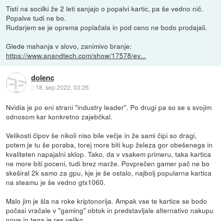
Tisti na socilki že 2 leti sanjajo o popalvi kartic, pa še vedno nič.
Popalve tudi ne bo.
Rudarjem se je oprema poplačala in pod ceno ne bodo prodajali.
Glede mahanja v slovo, zanimivo branje:
https://www.anandtech.com/show/17578/ev...
dolenc
::
18. sep 2022, 03:26
Nvidia je po eni strani "industry leader". Po drugi pa so se s svojim
odnosom kar konkretno zajebčkal.
Velikosti čipov še nikoli niso bile večje in že sami čipi so dragi,
potem je tu še poraba, torej more biti kup železa gor obešenega in
kvaliteten napajalni sklop. Tako, da v vsakem primeru, taka kartica
ne more biti poceni, tudi brez marže. Povprečen gamer pač ne bo
skeširal 2k samo za gpu, kje je še ostalo, najbolj popularna kartica
na steamu je še vedno gtx1060.
Malo jim je šla na roke kriptonorija. Ampak vse te kartice se bodo
počasi vračale v "gaming" obtok in predstavljale alternativo nakupu
nove in tega je res veliko.