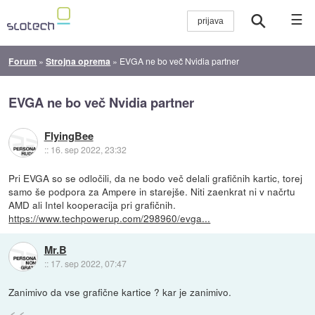
☰
Forum
»
Strojna oprema
»
EVGA ne bo več Nvidia partner
EVGA ne bo več Nvidia partner
FlyingBee
::
16. sep 2022, 23:32
Pri EVGA so se odločili, da ne bodo več delali grafičnih kartic, torej
samo še podpora za Ampere in starejše. Niti zaenkrat ni v načrtu
AMD ali Intel kooperacija pri grafičnih.
https://www.techpowerup.com/298960/evga...
Mr.B
::
17. sep 2022, 07:47
Zanimivo da vse grafične kartice ? kar je zanimivo.