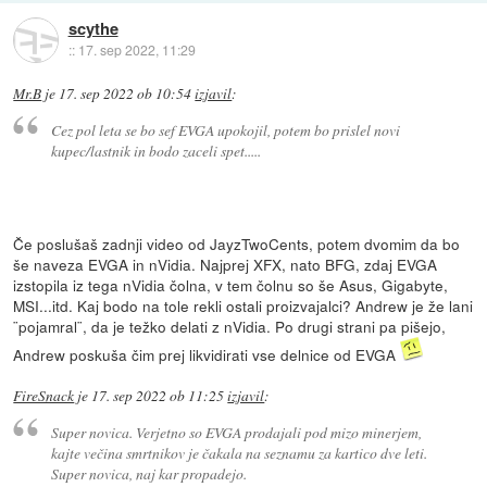
scythe
::
17. sep 2022, 11:29
Mr.B
je
17. sep 2022 ob 10:54
izjavil
:
Cez pol leta se bo sef EVGA upokojil, potem bo prislel novi
kupec/lastnik in bodo zaceli spet.....
Če poslušaš zadnji video od JayzTwoCents, potem dvomim da bo
še naveza EVGA in nVidia. Najprej XFX, nato BFG, zdaj EVGA
izstopila iz tega nVidia čolna, v tem čolnu so še Asus, Gigabyte,
MSI...itd. Kaj bodo na tole rekli ostali proizvajalci? Andrew je že lani
¨pojamral¨, da je težko delati z nVidia. Po drugi strani pa pišejo,
Andrew poskuša čim prej likvidirati vse delnice od EVGA
FireSnack
je
17. sep 2022 ob 11:25
izjavil
:
Super novica. Verjetno so EVGA prodajali pod mizo minerjem,
kajte večina smrtnikov je čakala na seznamu za kartico dve leti.
Super novica, naj kar propadejo.