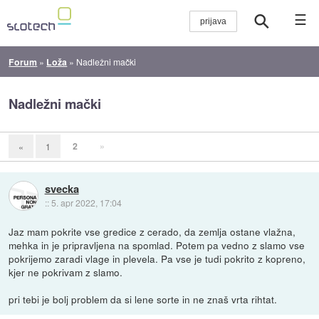
☰
Forum
»
Loža
»
Nadležni mački
Nadležni mački
2
»
«
1
svecka
::
5. apr 2022, 17:04
Jaz mam pokrite vse gredice z cerado, da zemlja ostane vlažna,
mehka in je pripravljena na spomlad. Potem pa vedno z slamo vse
pokrijemo zaradi vlage in plevela. Pa vse je tudi pokrito z kopreno,
kjer ne pokrivam z slamo.
pri tebi je bolj problem da si lene sorte in ne znaš vrta rihtat.