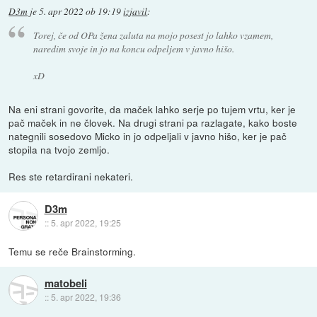
D3m
je
5. apr 2022 ob 19:19
izjavil
:
Torej, če od OPa žena zaluta na mojo posest jo lahko vzamem,
naredim svoje in jo na koncu odpeljem v javno hišo.
xD
Na eni strani govorite, da maček lahko serje po tujem vrtu, ker je
pač maček in ne človek. Na drugi strani pa razlagate, kako boste
nategnili sosedovo Micko in jo odpeljali v javno hišo, ker je pač
stopila na tvojo zemljo.
Res ste retardirani nekateri.
D3m
::
5. apr 2022, 19:25
Temu se reče Brainstorming.
matobeli
::
5. apr 2022, 19:36