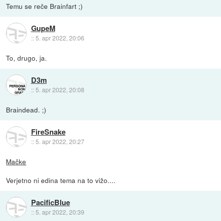
Temu se reče Brainfart ;)
GupeM
::
5. apr 2022, 20:06
To, drugo, ja.
D3m
::
5. apr 2022, 20:08
Braindead. ;)
FireSnake
::
5. apr 2022, 20:27
Mačke
Verjetno ni edina tema na to vižo....
PacificBlue
::
5. apr 2022, 20:39