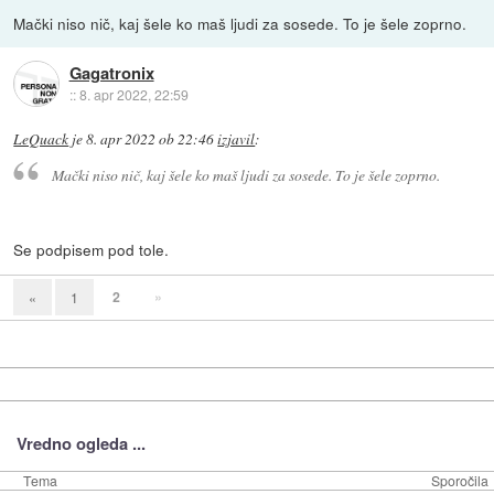
Mački niso nič, kaj šele ko maš ljudi za sosede. To je šele zoprno.
Gagatronix
::
8. apr 2022, 22:59
LeQuack
je
8. apr 2022 ob 22:46
izjavil
:
Mački niso nič, kaj šele ko maš ljudi za sosede. To je šele zoprno.
Se podpisem pod tole.
2
»
«
1
Vredno ogleda ...
Tema
Sporočila