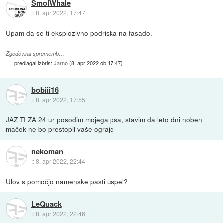
SmolWhale
::
8. apr 2022, 17:47
Upam da se ti eksplozivno podriska na fasado.
Zgodovina sprememb…
predlagal izbris:
Jarno
(
8. apr 2022 ob 17:47
)
bobiii16
::
8. apr 2022, 17:55
JAZ TI ZA 24 ur posodim mojega psa, stavim da leto dni noben
maček ne bo prestopil vaše ograje
nekoman
::
8. apr 2022, 22:44
Ulov s pomočjo namenske pasti uspel?
LeQuack
::
8. apr 2022, 22:46