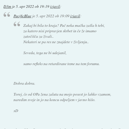
D3m
je
5. apr 2022 ob 19:19
izjavil
:
PacificBlue
je
5. apr 2022 ob 19:09
izjavil
:
Zakaj bi bila to kraja? Pač neka mačka zašla h tebi,
za katero nisi pripravjen skrbet in če že imamo
zatočišča za živali..
Nekateri se pa res ne znajdete v življenju..
Seveda, tega ne bi udejanil,
samo refleks na retardirane teme na tem forumu.
Dobra dobra.
Torej, če od OPa žena zaluta na mojo posest jo lahko vzamem,
naredim svoje in jo na koncu odpeljem v javno hišo.
xD