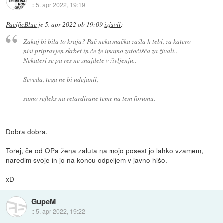
::
5. apr 2022, 19:19
PacificBlue
je
5. apr 2022 ob 19:09
izjavil
:
Zakaj bi bila to kraja? Pač neka mačka zašla h tebi, za katero
nisi pripravjen skrbet in če že imamo zatočišča za živali..
Nekateri se pa res ne znajdete v življenju..
Seveda, tega ne bi udejanil,
samo refleks na retardirane teme na tem forumu.
Dobra dobra.
Torej, če od OPa žena zaluta na mojo posest jo lahko vzamem,
naredim svoje in jo na koncu odpeljem v javno hišo.
xD
GupeM
::
5. apr 2022, 19:22