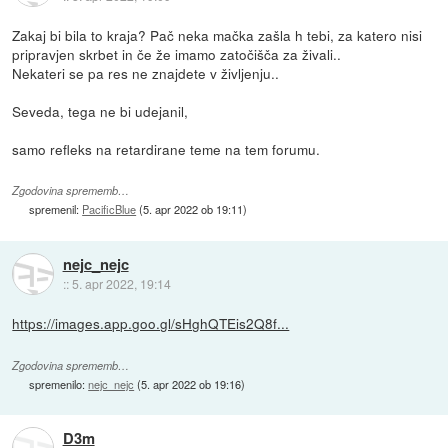
Zakaj bi bila to kraja? Pač neka mačka zašla h tebi, za katero nisi
pripravjen skrbet in če že imamo zatočišča za živali..
Nekateri se pa res ne znajdete v življenju..
Seveda, tega ne bi udejanil,
samo refleks na retardirane teme na tem forumu.
Zgodovina sprememb…
spremenil:
PacificBlue
(
5. apr 2022 ob 19:11
)
nejc_nejc
::
5. apr 2022, 19:14
https://images.app.goo.gl/sHghQTEis2Q8f...
Zgodovina sprememb…
spremenilo:
nejc_nejc
(
5. apr 2022 ob 19:16
)
D3m