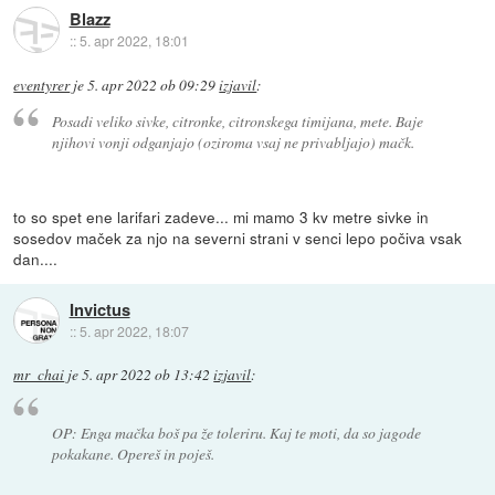
Blazz
::
5. apr 2022, 18:01
eventyrer
je
5. apr 2022 ob 09:29
izjavil
:
Posadi veliko sivke, citronke, citronskega timijana, mete. Baje
njihovi vonji odganjajo (oziroma vsaj ne privabljajo) mačk.
to so spet ene larifari zadeve... mi mamo 3 kv metre sivke in
sosedov maček za njo na severni strani v senci lepo počiva vsak
dan....
Invictus
::
5. apr 2022, 18:07
mr_chai
je
5. apr 2022 ob 13:42
izjavil
:
OP: Enga mačka boš pa že toleriru. Kaj te moti, da so jagode
pokakane. Opereš in poješ.