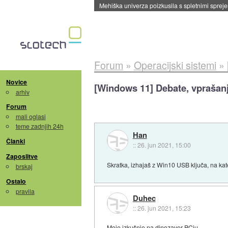
Evropska vesoljska agencija razvija svojo rak
Forum
»
Operacijski sistemi
»
Novice
[Windows 11] Debate, vprašanj
arhiv
Forum
mali oglasi
teme zadnjih 24h
Han
Članki
::
26. jun 2021, 15:00
Zaposlitve
Skratka, izhajaš z Win10 USB ključa, na kat
brskaj
Ostalo
pravila
Duhec
::
26. jun 2021, 15:23
Moje izkušnje na dinozaver PCju.