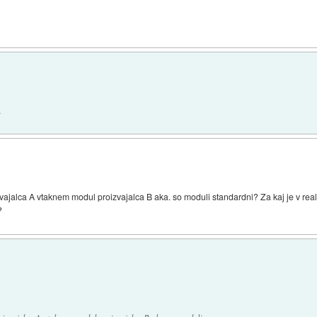
.
vajalca A vtaknem modul proizvajalca B aka. so moduli standardni? Za kaj je v rea
?