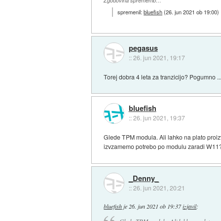
Zgodovina sprememb…
spremenil:
bluefish
(
26. jun 2021 ob 19:00
)
pegasus
::
26. jun 2021, 19:17
Torej dobra 4 leta za tranzicijo? Pogumno ..
bluefish
::
26. jun 2021, 19:37
Glede TPM modula. Ali lahko na plato proiz
izvzamemo potrebo po modulu zaradi W11
_Denny_
::
26. jun 2021, 20:21
bluefish
je
26. jun 2021 ob 19:37
izjavil
: