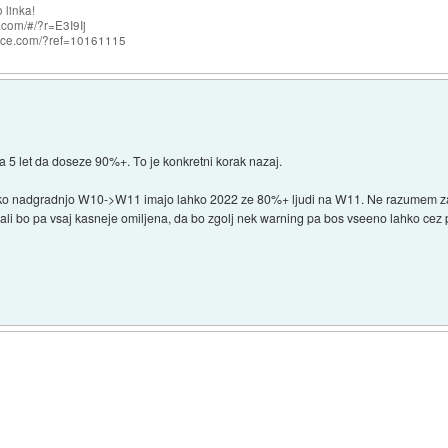
 linka!
com/#/?r=E3I9Ij
nce.com/?ref=10161115
ija 5 let da doseze 90%+. To je konkretni korak nazaj.
ko nadgradnjo W10->W11 imajo lahko 2022 ze 80%+ ljudi na W11. Ne razumem zakaj 
 ali bo pa vsaj kasneje omiljena, da bo zgolj nek warning pa bos vseeno lahko cez p