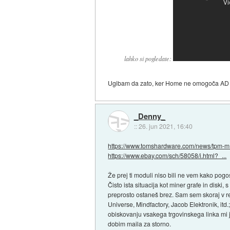
lahko si pogledate:
Ugibam da zato, ker Home ne omogoča AD inte
_Denny_
::
26. jun 2021, 16:40
https://www.tomshardware.com/news/tpm-m.
https://www.ebay.com/sch/58058/i.html?_...
Že prej ti moduli niso bili ne vem kako pogos
Čisto ista situacija kot miner grafe in diski,
preprosto ostaneš brez. Sam sem skoraj v r
Universe, Mindfactory, Jacob Elektronik, itd.
obiskovanju vsakega trgovinskega linka mi j
dobim maila za storno.