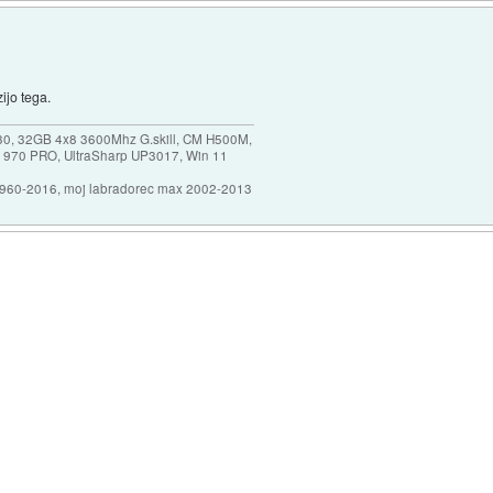
ijo tega.
30, 32GB 4x8 3600Mhz G.skill, CM H500M,
 970 PRO, UltraSharp UP3017, Win 11
1960-2016, moj labradorec max 2002-2013