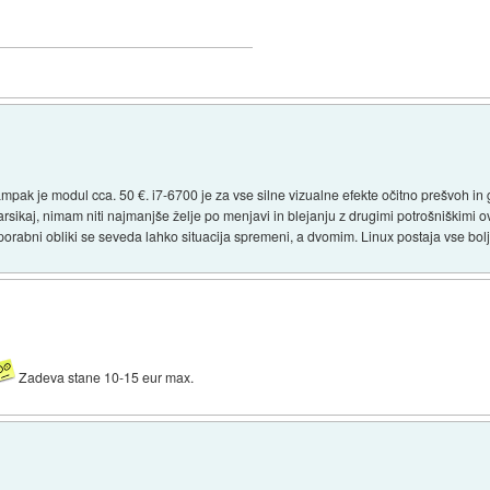
pak je modul cca. 50 €. i7-6700 je za vse silne vizualne efekte očitno prešvoh in ga
sikaj, nimam niti najmanjše želje po menjavi in blejanju z drugimi potrošniškimi 
orabni obliki se seveda lahko situacija spremeni, a dvomim. Linux postaja vse bolj 
Zadeva stane 10-15 eur max.