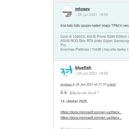
mtosev
::
26. jun 2021, 18:00
Ima kdo listo cpujev kateri imajo TPM in verz
Core i9 10900X, ASUS Prime X299 Edition 
ASUS ROG Strix RTX 2080 Super, Samsung
Pro,
Enermax Platimax 1700W | moj oče darko 
bluefish
::
26. jun 2021, 18:59
pegasus
je
26. jun 2021 ob 17:55
izjavil
:
Kdaj bo win 10 eol ?
14. oktober 2025.
https://docs.microsoft.com/en-us/lifecy...
https://docs.microsoft.com/en-us/lifecy...