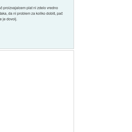
ač proizvajalcem plat ni zdelo vredno
taka, da ni problem za koliko dobiš, pač
 je dovolj.