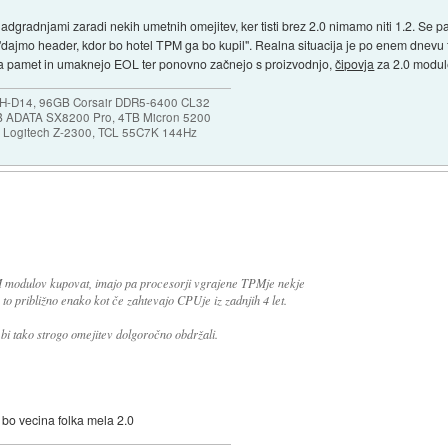
adgradnjami zaradi nekih umetnih omejitev, ker tisti brez 2.0 nimamo niti 1.2. Se p
li "dajmo header, kdor bo hotel TPM ga bo kupil". Realna situacija je po enem dnevu 
ča pamet in umaknejo EOL ter ponovno začnejo s proizvodnjo,
čipovja
za 2.0 module
NH-D14, 96GB Corsair DDR5-6400 CL32
B ADATA SX8200 Pro, 4TB Micron 5200
0, Logitech Z-2300, TCL 55C7K 144Hz
 modulov kupovat, imajo pa procesorji vgrajene TPMje nekje
to približno enako kot če zahtevajo CPUje iz zadnjih 4 let.
 bi tako strogo omejitev dolgoročno obdržali.
 bo vecina folka mela 2.0