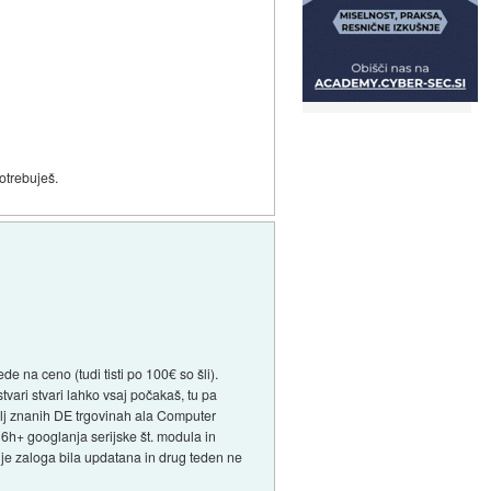
otrebuješ.
de na ceno (tudi tisti po 100€ so šli).
 stvari stvari lahko vsaj počakaš, tu pa
olj znanih DE trgovinah ala Computer
o 6h+ googlanja serijske št. modula in
 je zaloga bila updatana in drug teden ne