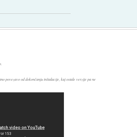
o.
no povezavo od dokončanju inštalacije, kaj ostale verzije pa ne