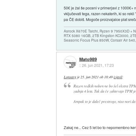
50€ je žal še poceni v primerjavi z 1000€+ n
vključevati tega, razen nekaterih, ki so rek
pa ČE dobiš. Mogoče proizvajalce plat sre
Asrock X670E Taichi, Ryzen 9 7950X3D + 
RTX 5080 16GB, 2TB Kingston KC3000, 2T
Seasonic Focus Plus 850W, Corsair Air 54
Mato989
::
26. jun 2021, 17:23
Lonsarg
je
25. jun 2021 ob 18:49
izjavil
:
Razen redkih noben ne bo šel ekstra TPM
zadnja 4 leta. Tak da če zahtevajo TPM je 
Ampak to je daleč prestrogo, niso nori da
Zakaj ne... Cez 5 let bo to nepomembno ker