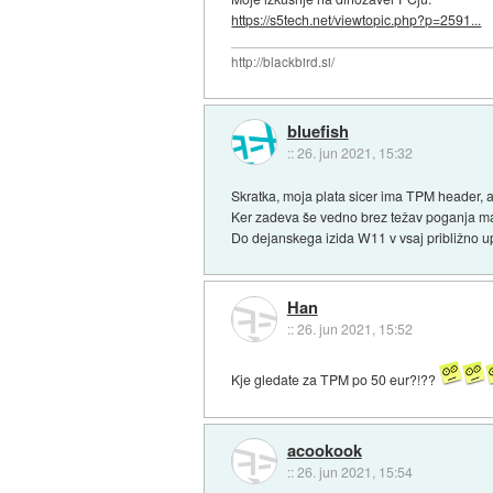
https://s5tech.net/viewtopic.php?p=2591...
http://blackbird.si/
bluefish
::
26. jun 2021, 15:32
Skratka, moja plata sicer ima TPM header, am
Ker zadeva še vedno brez težav poganja mar
Do dejanskega izida W11 v vsaj približno up
Han
::
26. jun 2021, 15:52
Kje gledate za TPM po 50 eur?!??
acookook
::
26. jun 2021, 15:54