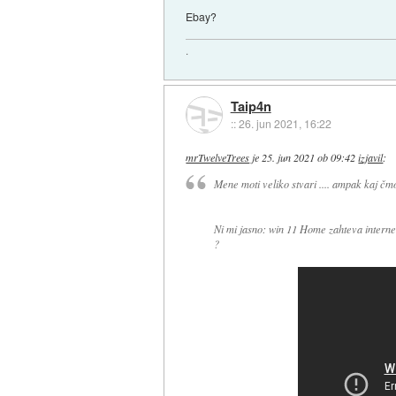
Ebay?
.
Taip4n
::
26. jun 2021, 16:22
mrTwelveTrees
je
25. jun 2021 ob 09:42
izjavil
:
Mene moti veliko stvari .... ampak kaj čm
Ni mi jasno: win 11 Home zahteva internet
?