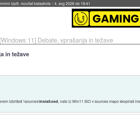
eto za večkratno uporabo
::
4. avg 2026 ob 19:41
[Windows 11] Debate, vprašanja in težave
a in težave
erem izbrišeš \\sources\
install.esd
, nato iz Win11 ISO v sources mapo skopiraš ins