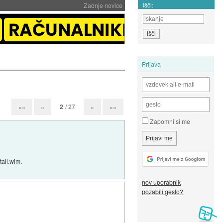
Išči:
Zadnje novice
Prijava
2
/ 27
««
«
»
»»
Zapomni si me
tall.wim.
nov uporabnik
pozabili geslo?