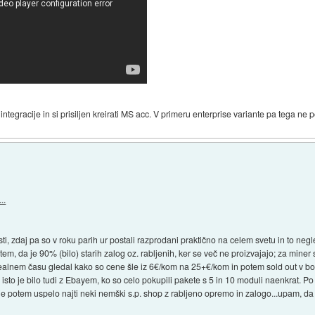
gracije in si prisiljen kreirati MS acc. V primeru enterprise variante pa tega ne p
..
ti, zdaj pa so v roku parih ur postali razprodani praktično na celem svetu in to negle
 s tem, da je 90% (bilo) starih zalog oz. rabljenih, ker se več ne proizvajajo; za miner
ealnem času gledal kako so cene šle iz 6€/kom na 25+€/kom in potem sold out v b
; isto je bilo tudi z Ebayem, ko so celo pokupili pakete s 5 in 10 moduli naenkrat. P
e potem uspelo najti neki nemški s.p. shop z rabljeno opremo in zalogo...upam, da