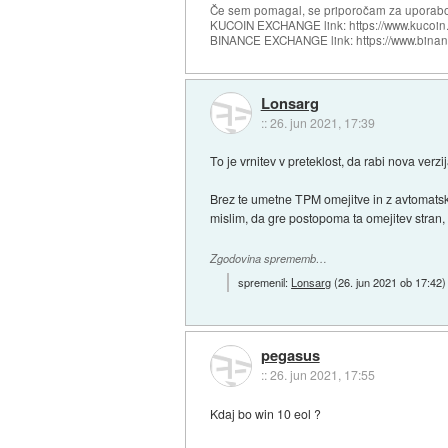
Če sem pomagal, se priporočam za uporabo
KUCOIN EXCHANGE link: https://www.kucoin.
BINANCE EXCHANGE link: https://www.bina
Lonsarg
::
26. jun 2021, 17:39
To je vrnitev v preteklost, da rabi nova verz
Brez te umetne TPM omejitve in z avtomats
mislim, da gre postopoma ta omejitev stran,
Zgodovina sprememb…
spremenil:
Lonsarg
(
26. jun 2021 ob 17:42
)
pegasus
::
26. jun 2021, 17:55
Kdaj bo win 10 eol ?