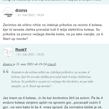
dronyx
::
31. mar 2021, 19:24
Zanimivo da očitno nihče ne izdeluje prikolice za recimo 4 kolesa,
kjer bi seveda zlahka prevažal tudi 4 težja električna kolesa. So
prikolice za prevoz večjega števila koles, ne pa take manjše, za 4.
Start-up morda?
RookY
::
31. mar 2021, 19:29
dronyx
je
31. mar 2021 ob 19:24
izjavil
:
Zanimivo da očitno nihče ne izdeluje prikolice za recimo 4
kolesa, kjer bi seveda zlahka prevažal tudi 4 težja električna
kolesa. So prikolice za prevoz večjega števila koles, ne pa take
manjše, za 4. Start-up morda?
Jaz imam za 4 kolesa...in že kar konkretno štrli za avtom. Pa še 4
enduro kolesa verjetno sploh ne spravim gor...ponavadi vozim 3
gor...ne vem kako bi še 4. vmes spravil. Za normalne bickle je ok,