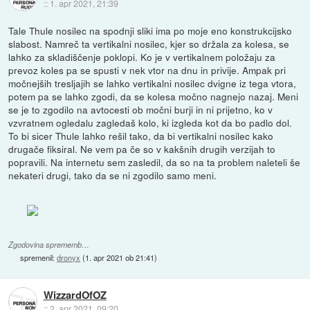
::
1. apr 2021, 21:39
Tale Thule nosilec na spodnji sliki ima po moje eno konstrukcijsko
slabost. Namreč ta vertikalni nosilec, kjer so držala za kolesa, se
lahko za skladiščenje poklopi. Ko je v vertikalnem položaju za
prevoz koles pa se spusti v nek vtor na dnu in privije. Ampak pri
močnejših tresljajih se lahko vertikalni nosilec dvigne iz tega vtora,
potem pa se lahko zgodi, da se kolesa močno nagnejo nazaj. Meni
se je to zgodilo na avtocesti ob močni burji in ni prijetno, ko v
vzvratnem ogledalu zagledaš kolo, ki izgleda kot da bo padlo dol.
To bi sicer Thule lahko rešil tako, da bi vertikalni nosilec kako
drugače fiksiral. Ne vem pa če so v kakšnih drugih verzijah to
popravili. Na internetu sem zasledil, da so na ta problem naleteli še
nekateri drugi, tako da se ni zgodilo samo meni.
Zgodovina sprememb…
spremenil:
dronyx
(
1. apr 2021 ob 21:41
)
WizzardOfOZ
::
2. apr 2021, 09:20