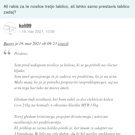
Ali rabis za te nosilce tretjo tablico, ali lahko samo prestavis tablico
zadaj?
koli99
::
19. mar 2021, 10:09
Buggy
je
19. mar 2021 ob 09:23
izjavil
:
Pozdrav,
Sem pred nakupom nosilca za kolesa, ki se ga pritrdi na vlecno
kljuko.
Sem imel sposojenega in je zadeva res prakticna, ko je na avtu.
Malo manj, ko jo je potrebo pospraviti (nepreklopnega), saj na
avtu tega kar tako ne mores imeti.
Gledam tudi nosilnost, ker bom rabil za dve elektricni kolesi
(cca 21kg na komad) + obcasno klasika MTB 13kg.
Torej gledam tristeznega, pogojno dvosteznega z ustrezno
nosilnostjo ter prakticnostjo.
El. priklop ni vazno koliko pinski je, ker imam ze adapter na
13pinskega. Bi bilo pa zelo dobro, da bi bil nosilec preklopen ter