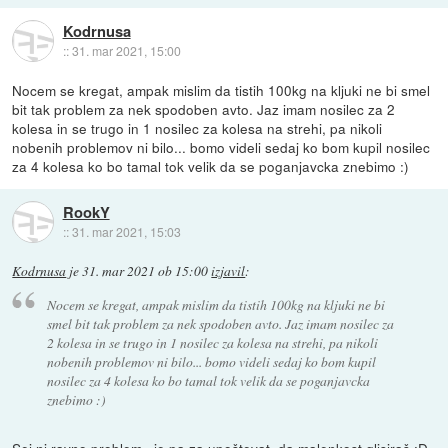
Kodrnusa
::
31. mar 2021, 15:00
Nocem se kregat, ampak mislim da tistih 100kg na kljuki ne bi smel
bit tak problem za nek spodoben avto. Jaz imam nosilec za 2
kolesa in se trugo in 1 nosilec za kolesa na strehi, pa nikoli
nobenih problemov ni bilo... bomo videli sedaj ko bom kupil nosilec
za 4 kolesa ko bo tamal tok velik da se poganjavcka znebimo :)
RookY
::
31. mar 2021, 15:03
Kodrnusa
je
31. mar 2021 ob 15:00
izjavil
:
Nocem se kregat, ampak mislim da tistih 100kg na kljuki ne bi
smel bit tak problem za nek spodoben avto. Jaz imam nosilec za
2 kolesa in se trugo in 1 nosilec za kolesa na strehi, pa nikoli
nobenih problemov ni bilo... bomo videli sedaj ko bom kupil
nosilec za 4 kolesa ko bo tamal tok velik da se poganjavcka
znebimo :)
Sej ni ravno problem...je pa za upoštevat, da malenkost glisiraš :D