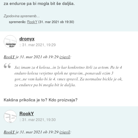
za endurce pa bi mogla bit še daljša.
Zgodovina sprememb…
spremenilo:
RookY
(
31. mar 2021 ob 19:30
)
dronyx
::
31. mar 2021, 19:29
RookY
je
31. mar 2021 ob 19:29
izjavil
:
Jaz imam za 4 kolesa...in že kar konkretno štrli za avtom. Pa še 4
enduro kolesa verjetno sploh ne spravim...ponavadi ozim 3
gor...ne vem kako bi še 4. vmes spravil. Za normalne bickle je ok,
za endurce pa bi mogla bit še daljša.
Kakšna prikolica je to? Kdo proizvaja?
RookY
::
31. mar 2021, 19:30
RookY
je
31. mar 2021 ob 19:29
izjavil
: