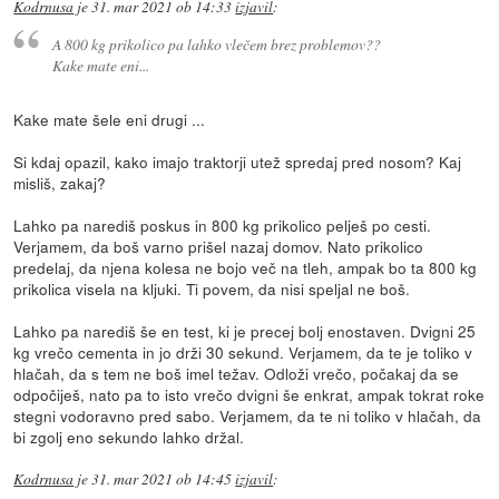
Kodrnusa
je
31. mar 2021 ob 14:33
izjavil
:
A 800 kg prikolico pa lahko vlečem brez problemov??
Kake mate eni...
Kake mate šele eni drugi ...
Si kdaj opazil, kako imajo traktorji utež spredaj pred nosom? Kaj
misliš, zakaj?
Lahko pa narediš poskus in 800 kg prikolico pelješ po cesti.
Verjamem, da boš varno prišel nazaj domov. Nato prikolico
predelaj, da njena kolesa ne bojo več na tleh, ampak bo ta 800 kg
prikolica visela na kljuki. Ti povem, da nisi speljal ne boš.
Lahko pa narediš še en test, ki je precej bolj enostaven. Dvigni 25
kg vrečo cementa in jo drži 30 sekund. Verjamem, da te je toliko v
hlačah, da s tem ne boš imel težav. Odloži vrečo, počakaj da se
odpočiješ, nato pa to isto vrečo dvigni še enkrat, ampak tokrat roke
stegni vodoravno pred sabo. Verjamem, da te ni toliko v hlačah, da
bi zgolj eno sekundo lahko držal.
Kodrnusa
je
31. mar 2021 ob 14:45
izjavil
: