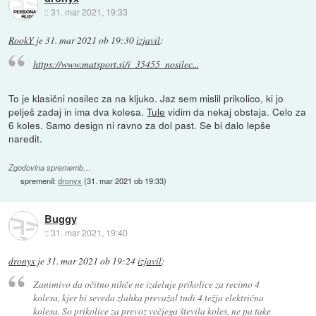
::
31. mar 2021, 19:33
RookY
je
31. mar 2021 ob 19:30
izjavil
:
https://www.matsport.si/i_35455_nosilec...
To je klasični nosilec za na kljuko. Jaz sem mislil prikolico, ki jo
pelješ zadaj in ima dva kolesa.
Tule
vidim da nekaj obstaja. Celo za
6 koles. Samo design ni ravno za dol past. Se bi dalo lepše
naredit.
Zgodovina sprememb…
spremenil:
dronyx
(
31. mar 2021 ob 19:33
)
Buggy
::
31. mar 2021, 19:40
dronyx
je
31. mar 2021 ob 19:24
izjavil
:
Zanimivo da očitno nihče ne izdeluje prikolice za recimo 4
kolesa, kjer bi seveda zlahka prevažal tudi 4 težja električna
kolesa. So prikolice za prevoz večjega števila koles, ne pa take