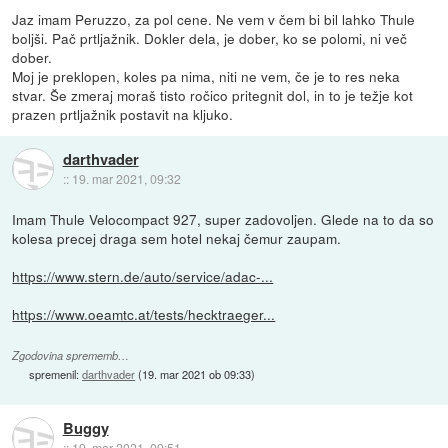
Jaz imam Peruzzo, za pol cene. Ne vem v čem bi bil lahko Thule
boljši. Pač prtljažnik. Dokler dela, je dober, ko se polomi, ni več
dober.
Moj je preklopen, koles pa nima, niti ne vem, če je to res neka
stvar. Še zmeraj moraš tisto ročico pritegnit dol, in to je težje kot
prazen prtljažnik postavit na kljuko.
darthvader
::
19. mar 2021, 09:32
Imam Thule Velocompact 927, super zadovoljen. Glede na to da so
kolesa precej draga sem hotel nekaj čemur zaupam.
https://www.stern.de/auto/service/adac-...
https://www.oeamtc.at/tests/hecktraeger...
Zgodovina sprememb…
spremenil:
darthvader
(
19. mar 2021 ob 09:33
)
Buggy
::
19. mar 2021, 09:51