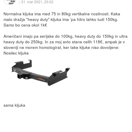
::
31. mar 2021, 23:02
Normalna kljuka ima med 75 in 80kg vertikalne nosilnosti. Kaka
malo dražja "heavy duty" kljuka ima 'pa hitro lahko tudi 150kg.
Samo bo cena okol 1k€
Američani imajo pa serijske do 100kg, heavy duty do 150kg in ultra
heavy duty do 250kg. In za moj avto stane celih 118€, ampak je v
sloveniji ne morem homologirat, ker take kljuke niso dovoljene:
Nosilec kljuke
sama kljuka