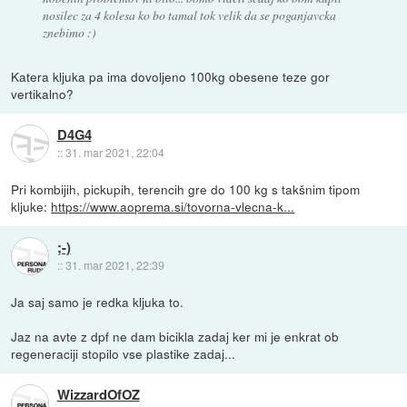
nosilec za 4 kolesa ko bo tamal tok velik da se poganjavcka
znebimo :)
Katera kljuka pa ima dovoljeno 100kg obesene teze gor
vertikalno?
D4G4
::
31. mar 2021, 22:04
Pri kombijih, pickupih, terencih gre do 100 kg s takšnim tipom
kljuke:
https://www.aoprema.si/tovorna-vlecna-k...
;-)
::
31. mar 2021, 22:39
Ja saj samo je redka kljuka to.
Jaz na avte z dpf ne dam bicikla zadaj ker mi je enkrat ob
regeneraciji stopilo vse plastike zadaj...
WizzardOfOZ