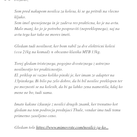
Sem pred nakupom nosilca za kolesa, ki se ga pritrdi na vlecno
kljuko.
Sem imel sposojenega in je zadeva res prakticna, ko je na avtu.
Malo manj, ko jo je potrebo pospraviti (nepreklopnega), saj na
avtu tega kar tako ne mores imeti.
Gledam tudi nosilnost, ker bom rabil za dve elektricni kolesi
(cca 21kg na komad) + obcasno klasika MTB 13kg.
Torej gledam tristeznega, pogojno dvosteznega z ustrezno
nosilnostjo ter prakticnostjo.
El. priklop ni vazno koliko pinski je, ker imam ze adapter na
13pinskega. Bi bilo pa zelo dobro, da bi bil nosilec preklopen ter
po moznosti se na kolesih, da bi ga lahko zena namestila, kdaj ko
mene ne bo, tudi sama.
Imate kaksne izkusnje z nosilci drugih znamk, ker trenutno kot
gledam na tem podrocju prednjaci Thule, vendar ima tudi temu
primerno zasoljeno ceno.
Gledam tole
https://www.mimovrste.com/nosilci-za-ko...