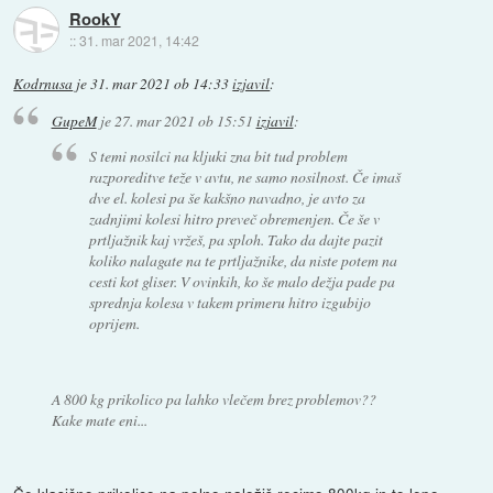
RookY
::
31. mar 2021, 14:42
Kodrnusa
je
31. mar 2021 ob 14:33
izjavil
:
GupeM
je
27. mar 2021 ob 15:51
izjavil
:
S temi nosilci na kljuki zna bit tud problem
razporeditve teže v avtu, ne samo nosilnost. Če imaš
dve el. kolesi pa še kakšno navadno, je avto za
zadnjimi kolesi hitro preveč obremenjen. Če še v
prtljažnik kaj vržeš, pa sploh. Tako da dajte pazit
koliko nalagate na te prtljažnike, da niste potem na
cesti kot gliser. V ovinkih, ko še malo dežja pade pa
sprednja kolesa v takem primeru hitro izgubijo
oprijem.
A 800 kg prikolico pa lahko vlečem brez problemov??
Kake mate eni...