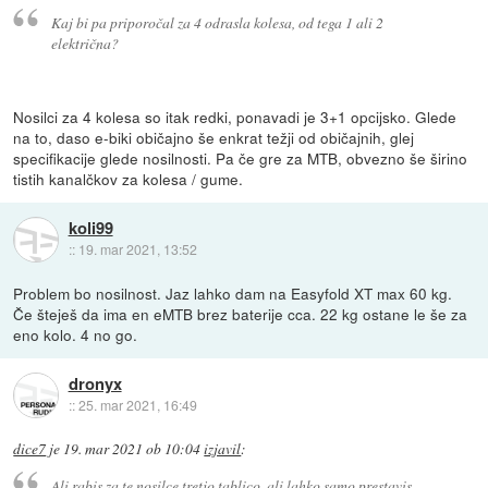
Kaj bi pa priporočal za 4 odrasla kolesa, od tega 1 ali 2
električna?
Nosilci za 4 kolesa so itak redki, ponavadi je 3+1 opcijsko. Glede
na to, daso e-biki običajno še enkrat težji od običajnih, glej
specifikacije glede nosilnosti. Pa če gre za MTB, obvezno še širino
tistih kanalčkov za kolesa / gume.
koli99
::
19. mar 2021, 13:52
Problem bo nosilnost. Jaz lahko dam na Easyfold XT max 60 kg.
Če šteješ da ima en eMTB brez baterije cca. 22 kg ostane le še za
eno kolo. 4 no go.
dronyx
::
25. mar 2021, 16:49
dice7
je
19. mar 2021 ob 10:04
izjavil
:
Ali rabis za te nosilce tretjo tablico, ali lahko samo prestavis