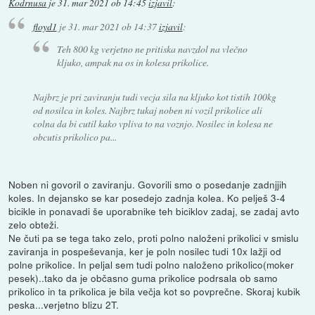
Kodrnusa
je
31. mar 2021 ob 14:45
izjavil
:
floyd1
je
31. mar 2021 ob 14:37
izjavil
:
Teh 800 kg verjetno ne pritiska navzdol na vlečno
kljuko, ampak na os in kolesa prikolice.
Najbrz je pri zaviranju tudi vecja sila na kljuko kot tistih 100kg
od nosilca in koles. Najbrz tukaj noben ni vozil prikolice ali
colna da bi cutil kako vpliva to na voznjo. Nosilec in kolesa ne
obcutis prikolico pa...
Noben ni govoril o zaviranju. Govorili smo o posedanje zadnjjih
koles. In dejansko se kar posedejo zadnja kolea. Ko pelješ 3-4
bicikle in ponavadi še uporabnike teh biciklov zadaj, se zadaj avto
zelo obteži.
Ne čuti pa se tega tako zelo, proti polno naloženi prikolici v smislu
zaviranja in pospeševanja, ker je poln nosilec tudi 10x lažji od
polne prikolice. In peljal sem tudi polno naloženo prikolico(moker
pesek)..tako da je občasno guma prikolice podrsala ob samo
prikolico in ta prikolica je bila večja kot so povprečne. Skoraj kubik
peska...verjetno blizu 2T.