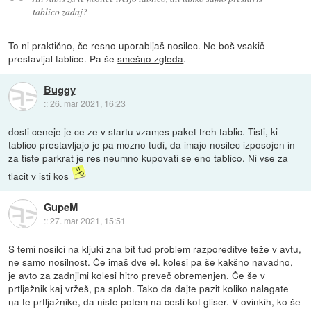
tablico zadaj?
To ni praktično, če resno uporabljaš nosilec. Ne boš vsakič
prestavljal tablice. Pa še
smešno zgleda
.
Buggy
::
26. mar 2021, 16:23
dosti ceneje je ce ze v startu vzames paket treh tablic. Tisti, ki
tablico prestavljajo je pa mozno tudi, da imajo nosilec izposojen in
za tiste parkrat je res neumno kupovati se eno tablico. Ni vse za
tlacit v isti kos
GupeM
::
27. mar 2021, 15:51
S temi nosilci na kljuki zna bit tud problem razporeditve teže v avtu,
ne samo nosilnost. Če imaš dve el. kolesi pa še kakšno navadno,
je avto za zadnjimi kolesi hitro preveč obremenjen. Če še v
prtljažnik kaj vržeš, pa sploh. Tako da dajte pazit koliko nalagate
na te prtljažnike, da niste potem na cesti kot gliser. V ovinkih, ko še