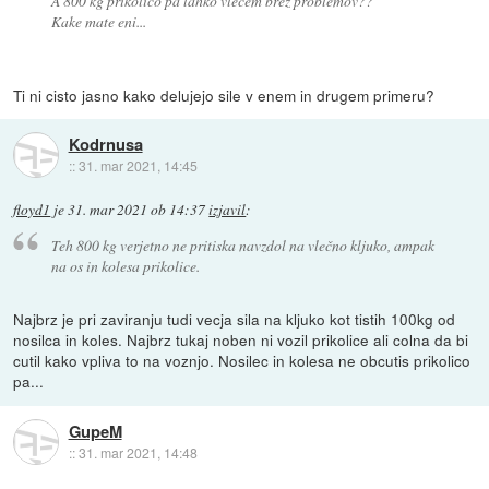
A 800 kg prikolico pa lahko vlečem brez problemov??
Kake mate eni...
Ti ni cisto jasno kako delujejo sile v enem in drugem primeru?
Kodrnusa
::
31. mar 2021, 14:45
floyd1
je
31. mar 2021 ob 14:37
izjavil
:
Teh 800 kg verjetno ne pritiska navzdol na vlečno kljuko, ampak
na os in kolesa prikolice.
Najbrz je pri zaviranju tudi vecja sila na kljuko kot tistih 100kg od
nosilca in koles. Najbrz tukaj noben ni vozil prikolice ali colna da bi
cutil kako vpliva to na voznjo. Nosilec in kolesa ne obcutis prikolico
pa...
GupeM
::
31. mar 2021, 14:48