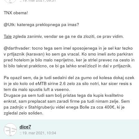
TNX obema!
@Utk: katerega preklopnega pa imas?
Tale
zgleda zanimiv, vendar se ga ne da zloziti, ce prav vidim.
@darthvader: tocno tega sem imel sposojenega in je sel kar tezko
v prtljaznik (karavan) ko sem ga vracal. Ko smo imeli avto parkiran
pred hotelom je bilo malo neprijetno, ker je strlel prevec na cesto in
bi bilo takrat prakticno, ce bi ga lahko snel/zlozil in dal v prtljaznik.
Pa opazil sem, da je tudi sedalni del za gumo od kolesa dokaj ozek
in je slo kolo od eMTB sirine 2.6 zelo za silo notri, kar sicer resis s
tem da malo spustis luft a vseeno.
Drugace pa sem tudi sam bolj pristas tega da kupis kvalitetno
enkrat, sam preplacat sam zaradi firme pa tudi nimam zelje. Sem
pa zadnjic v Stahlgruberju videl enega Bolle za cca 400€, ki je
zgledal zelo soliden.
dice7
::
19. mar 2021, 10:04