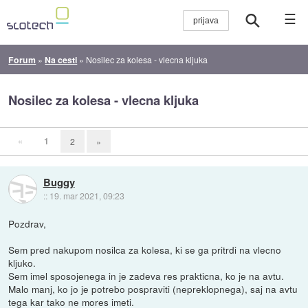
☰
Forum
»
Na cesti
»
Nosilec za kolesa - vlecna kljuka
Nosilec za kolesa - vlecna kljuka
«
1
2
»
Buggy
::
19. mar 2021, 09:23
Pozdrav,
Sem pred nakupom nosilca za kolesa, ki se ga pritrdi na vlecno
kljuko.
Sem imel sposojenega in je zadeva res prakticna, ko je na avtu.
Malo manj, ko jo je potrebo pospraviti (nepreklopnega), saj na avtu
tega kar tako ne mores imeti.