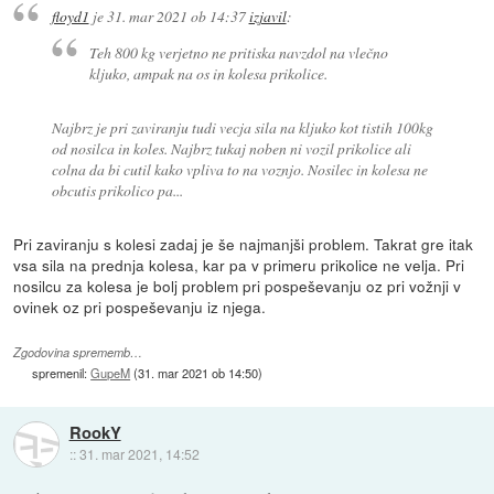
floyd1
je
31. mar 2021 ob 14:37
izjavil
:
Teh 800 kg verjetno ne pritiska navzdol na vlečno
kljuko, ampak na os in kolesa prikolice.
Najbrz je pri zaviranju tudi vecja sila na kljuko kot tistih 100kg
od nosilca in koles. Najbrz tukaj noben ni vozil prikolice ali
colna da bi cutil kako vpliva to na voznjo. Nosilec in kolesa ne
obcutis prikolico pa...
Pri zaviranju s kolesi zadaj je še najmanjši problem. Takrat gre itak
vsa sila na prednja kolesa, kar pa v primeru prikolice ne velja. Pri
nosilcu za kolesa je bolj problem pri pospeševanju oz pri vožnji v
ovinek oz pri pospeševanju iz njega.
Zgodovina sprememb…
spremenil:
GupeM
(
31. mar 2021 ob 14:50
)
RookY
::
31. mar 2021, 14:52