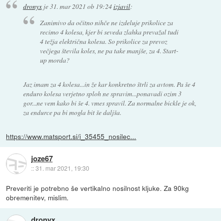
dronyx
je
31. mar 2021 ob 19:24
izjavil
:
Zanimivo da očitno nihče ne izdeluje prikolice za
recimo 4 kolesa, kjer bi seveda zlahka prevažal tudi
4 težja električna kolesa. So prikolice za prevoz
večjega števila koles, ne pa take manjše, za 4. Start-
up morda?
Jaz imam za 4 kolesa...in že kar konkretno štrli za avtom. Pa še 4
enduro kolesa verjetno sploh ne spravim...ponavadi ozim 3
gor...ne vem kako bi še 4. vmes spravil. Za normalne bickle je ok,
za endurce pa bi mogla bit še daljša.
https://www.matsport.si/i_35455_nosilec...
joze67
::
31. mar 2021, 19:30
Preveriti je potrebno še vertikalno nosilnost kljuke. Za 90kg
obremenitev, mislim.
dronyx