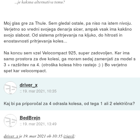
...je kaksna alternativa temu?
Moj glas gre za Thule. Sem gledal ostale, pa niso na istem nivoju.
Verjetno so vredni svojega denarja sicer, ampak vsak ima kakšno
svojo slabost. Od sistema pritrjevanja na kljuko, do hitrosti in
enostavnosti pritrjevanja koles...
Na koncu sem vzel Velocompact 925, super zadovoljen. Ker ima
samo prostora za dve kolesi, ga moram sedaj zamenjati za model s
3 + razširitev na 4. (otroška kolesa hitro rastejo ;) ) Bo verjetno
spet kar velocompact.
driver_x
::
19. mar 2021, 10:35
Kaj bi pa priporočal za 4 odrasla kolesa, od tega 1 ali 2 električna?
BedBrejn
::
19. mar 2021, 13:49
driver_x
je
19. mar 2021 ob 10:35
izjavil
: