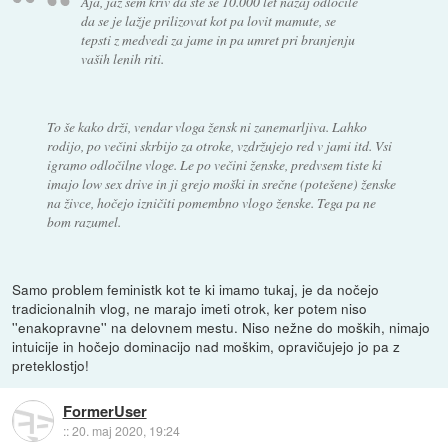
Aja, jaz sem kriv da ste se 10.000 let nazaj odločile
da se je lažje prilizovat kot pa lovit mamute, se
tepsti z medvedi za jame in pa umret pri branjenju
vaših lenih riti.
To še kako drži, vendar vloga žensk ni zanemarljiva. Lahko
rodijo, po večini skrbijo za otroke, vzdržujejo red v jami itd. Vsi
igramo odločilne vloge. Le po večini ženske, predvsem tiste ki
imajo low sex drive in ji grejo moški in srečne (potešene) ženske
na živce, hočejo izničiti pomembno vlogo ženske. Tega pa ne
bom razumel.
Samo problem feministk kot te ki imamo tukaj, je da nočejo
tradicionalnih vlog, ne marajo imeti otrok, ker potem niso
''enakopravne'' na delovnem mestu. Niso nežne do moških, nimajo
intuicije in hočejo dominacijo nad moškim, opravičujejo jo pa z
preteklostjo!
FormerUser
::
20. maj 2020, 19:24