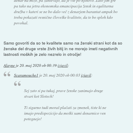
denar na mizo, pa zahtevajo, da je vse po njihovo. Zato jim gre
pa tako na jetra ekonomska emancipacija žensk in egalitarna
družba v kateri se ne bo dalo več z denarjem barantat ampak bo
treba pokazati resnične človeške kvalitete, da te bo sploh kdo
povohal.
Samo govoriti da so te kvalitete samo na ženski strani kot da so
ženske del druge vrste živih bitij in ne morejo imeti negativnih
lastnosti moških je zelo nezrelo in otročje!
Alayne
je
20. maj 2020 ob 00:39
izjavil
:
Scaramouche1
je
20. maj 2020 ob 00:03
izjavil
:
Sej zato si pa tukaj, prave ženske zanimajo druge
stvari kot Slotech!
Ti sigurno tudi moraš plačati za zmenek, tiste ki ne
imajo predispozicijo da moški sami denarnico ven
potegnejo!