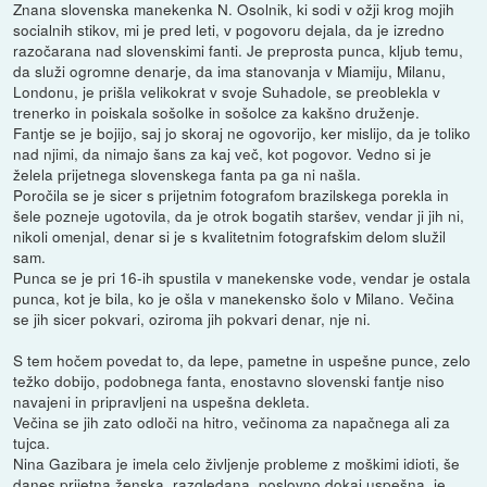
Znana slovenska manekenka N. Osolnik, ki sodi v ožji krog mojih
socialnih stikov, mi je pred leti, v pogovoru dejala, da je izredno
razočarana nad slovenskimi fanti. Je preprosta punca, kljub temu,
da služi ogromne denarje, da ima stanovanja v Miamiju, Milanu,
Londonu, je prišla velikokrat v svoje Suhadole, se preoblekla v
trenerko in poiskala sošolke in sošolce za kakšno druženje.
Fantje se je bojijo, saj jo skoraj ne ogovorijo, ker mislijo, da je toliko
nad njimi, da nimajo šans za kaj več, kot pogovor. Vedno si je
želela prijetnega slovenskega fanta pa ga ni našla.
Poročila se je sicer s prijetnim fotografom brazilskega porekla in
šele pozneje ugotovila, da je otrok bogatih staršev, vendar ji jih ni,
nikoli omenjal, denar si je s kvalitetnim fotografskim delom služil
sam.
Punca se je pri 16-ih spustila v manekenske vode, vendar je ostala
punca, kot je bila, ko je ošla v manekensko šolo v Milano. Večina
se jih sicer pokvari, oziroma jih pokvari denar, nje ni.
S tem hočem povedat to, da lepe, pametne in uspešne punce, zelo
težko dobijo, podobnega fanta, enostavno slovenski fantje niso
navajeni in pripravljeni na uspešna dekleta.
Večina se jih zato odloči na hitro, večinoma za napačnega ali za
tujca.
Nina Gazibara je imela celo življenje probleme z moškimi idioti, še
danes prijetna ženska, razgledana, poslovno dokaj uspešna, je