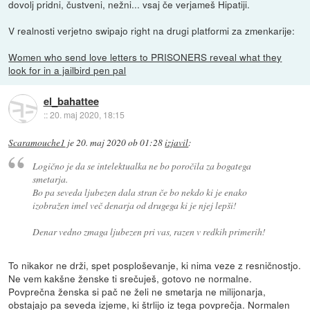
dovolj pridni, čustveni, nežni... vsaj če verjameš Hipatiji.
V realnosti verjetno swipajo right na drugi platformi za zmenkarije:
Women who send love letters to PRISONERS reveal what they
look for in a jailbird pen pal
el_bahattee
::
20. maj 2020, 18:15
Scaramouche1
je
20. maj 2020 ob 01:28
izjavil
:
Logično je da se intelektualka ne bo poročila za bogatega
smetarja.
Bo pa seveda ljubezen dala stran če bo nekdo ki je enako
izobražen imel več denarja od drugega ki je njej lepši!
Denar vedno zmaga ljubezen pri vas, razen v redkih primerih!
To nikakor ne drži, spet posploševanje, ki nima veze z resničnostjo.
Ne vem kakšne ženske ti srečuješ, gotovo ne normalne.
Povprečna ženska si pač ne želi ne smetarja ne milijonarja,
obstajajo pa seveda izjeme, ki štrlijo iz tega povprečja. Normalen