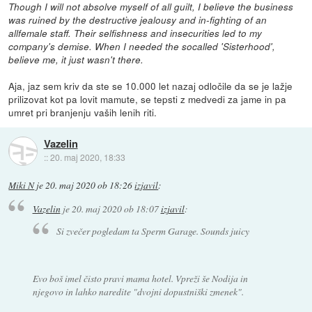
Though I will not absolve myself of all guilt, I believe the business
was ruined by the destructive jealousy and in-fighting of an
allfemale staff. Their selfishness and insecurities led to my
company's demise. When I needed the socalled 'Sisterhood',
believe me, it just wasn't there.
Aja, jaz sem kriv da ste se 10.000 let nazaj odločile da se je lažje
prilizovat kot pa lovit mamute, se tepsti z medvedi za jame in pa
umret pri branjenju vaših lenih riti.
Vazelin
::
20. maj 2020, 18:33
Miki N
je
20. maj 2020 ob 18:26
izjavil
:
Vazelin
je
20. maj 2020 ob 18:07
izjavil
:
Si zvečer pogledam ta Sperm Garage. Sounds juicy
Evo boš imel čisto pravi mama hotel. Vpreži še Nodija in
njegovo in lahko naredite "dvojni dopustniški zmenek".