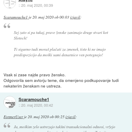
::
20. maj 2020, 00:39
Scaramouche1
je
20. maj 2020 ob 00:03
izjavil
:
Sej zato si pa tukaj, prave ženske zanimajo druge stvari kot
Slotech!
Ti sigurno tudi moraš plačati za zmenek, tiste ki ne imajo
predispozicijo da moški sami denarnico ven potegnejo!
Vsak si zase najde pravo žensko.
Odgovorila sem avtorju teme, da omenjeno podkupovanje tudi
nekaterim ženskam ne ustreza.
Scaramouche1
::
20. maj 2020, 00:42
FormerUser
je
20. maj 2020 ob 00:25
izjavil
:
Ja, moškim zelo ustrezajo takšni transakcionalni odnosi, vržejo