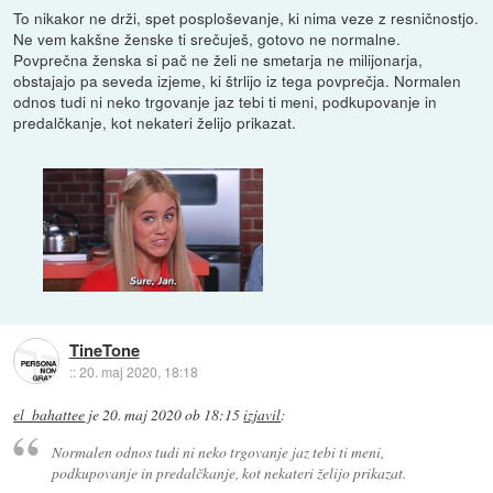
To nikakor ne drži, spet posploševanje, ki nima veze z resničnostjo.
Ne vem kakšne ženske ti srečuješ, gotovo ne normalne.
Povprečna ženska si pač ne želi ne smetarja ne milijonarja,
obstajajo pa seveda izjeme, ki štrlijo iz tega povprečja. Normalen
odnos tudi ni neko trgovanje jaz tebi ti meni, podkupovanje in
predalčkanje, kot nekateri želijo prikazat.
TineTone
::
20. maj 2020, 18:18
el_bahattee
je
20. maj 2020 ob 18:15
izjavil
:
Normalen odnos tudi ni neko trgovanje jaz tebi ti meni,
podkupovanje in predalčkanje, kot nekateri želijo prikazat.