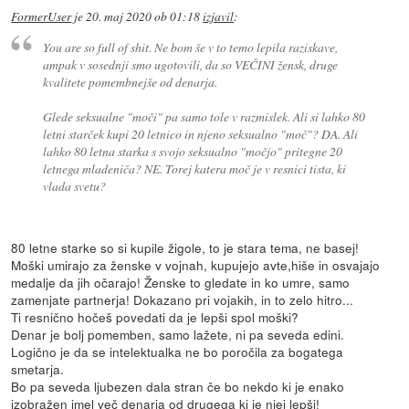
FormerUser
je
20. maj 2020 ob 01:18
izjavil
:
You are so full of shit. Ne bom še v to temo lepila raziskave,
ampak v sosednji smo ugotovili, da so VEČINI žensk, druge
kvalitete pomembnejše od denarja.
Glede seksualne "moči" pa samo tole v razmislek. Ali si lahko 80
letni starček kupi 20 letnico in njeno seksualno "moč"? DA. Ali
lahko 80 letna starka s svojo seksualno "močjo" pritegne 20
letnega mladeniča? NE. Torej katera moč je v resnici tista, ki
vlada svetu?
80 letne starke so si kupile žigole, to je stara tema, ne basej!
Moški umirajo za ženske v vojnah, kupujejo avte,hiše in osvajajo
medalje da jih očarajo! Ženske to gledate in ko umre, samo
zamenjate partnerja! Dokazano pri vojakih, in to zelo hitro...
Ti resnično hočeš povedati da je lepši spol moški?
Denar je bolj pomemben, samo lažete, ni pa seveda edini.
Logično je da se intelektualka ne bo poročila za bogatega
smetarja.
Bo pa seveda ljubezen dala stran če bo nekdo ki je enako
izobražen imel več denarja od drugega ki je njej lepši!