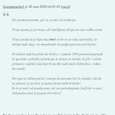
Scaramouche1
je
20. maj 2020 ob 01:03
izjavil
:
Ne razumeš poante, gre se za moč in tradicijo.
Tvoja mama je po moje, ali izmišljena ali pa res ena redka sorta.
Tista ženska ki je lepa ima
moč
in bo to seveda izkoristila, to
delajo tudi zdaj, vse manekenke in nadpovprečno privlačne!
To delate tudi ko pride do ločitve, vzamete 50% premoženja(tudi
če ga niste zaslužile) potem pa še denar za otroke, ki jih v večini
primerov sodišče tam kjer bi moški radi imeli skrbništvo, vedno
da ženski.
Ne tega ne želim početi, vem pa da moram, ker če ženska vidi da
ne plačaš, je na listi za mano dosti tistih ki bodo!
In to je moč od pradavnine, mi vas potrebujemo, bolj kot ve nas!
Seksualna moč je pogon človeštva!