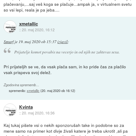
plačevanju,...saj veš koga se plačuje...ampak ja, v virtualnem svetu
so vsi lepi, reala je pa jeba....
xmetallic
::
20. maj 2020, 16:12
Smurf
je
19. maj 2020 ob 15:37
izjavil
:
Prijatelje komot povabis na vecerjo in od njih ne zahtevas sexa.
Pri prijateljih se ve, da vsak plača sam, in ko pride čas za plačilo
vsak prispeva svoj delež.
Zgodovina sprememb…
spremenilo:
xmetallic
(
20. maj 2020 ob 16:12
)
Kvinta
::
20. maj 2020, 16:36
Kaj tukaj pišete vsi o nekih sponzorušah take in podobne so za
mene samo na primer kot divje živali katere je treba ukrotit ,ali pa