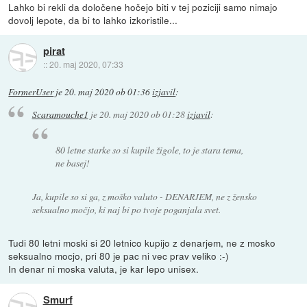
Lahko bi rekli da določene hočejo biti v tej poziciji samo nimajo
dovolj lepote, da bi to lahko izkoristile...
pirat
::
20. maj 2020, 07:33
FormerUser
je
20. maj 2020 ob 01:36
izjavil
:
Scaramouche1
je
20. maj 2020 ob 01:28
izjavil
:
80 letne starke so si kupile žigole, to je stara tema,
ne basej!
Ja, kupile so si ga, z moško valuto - DENARJEM, ne z žensko
seksualno močjo, ki naj bi po tvoje poganjala svet.
Tudi 80 letni moski si 20 letnico kupijo z denarjem, ne z mosko
seksualno mocjo, pri 80 je pac ni vec prav veliko :-)
In denar ni moska valuta, je kar lepo unisex.
Smurf