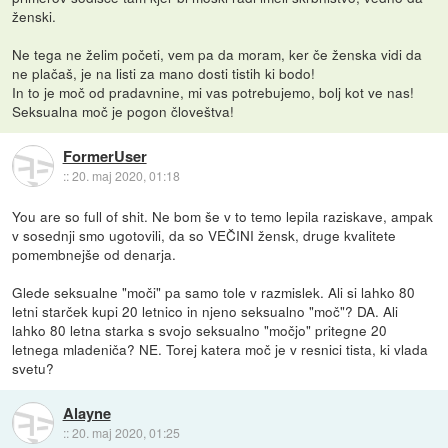
ženski.
Ne tega ne želim početi, vem pa da moram, ker če ženska vidi da
ne plačaš, je na listi za mano dosti tistih ki bodo!
In to je moč od pradavnine, mi vas potrebujemo, bolj kot ve nas!
Seksualna moč je pogon človeštva!
FormerUser
::
20. maj 2020, 01:18
You are so full of shit. Ne bom še v to temo lepila raziskave, ampak
v sosednji smo ugotovili, da so VEČINI žensk, druge kvalitete
pomembnejše od denarja.
Glede seksualne "moči" pa samo tole v razmislek. Ali si lahko 80
letni starček kupi 20 letnico in njeno seksualno "moč"? DA. Ali
lahko 80 letna starka s svojo seksualno "močjo" pritegne 20
letnega mladeniča? NE. Torej katera moč je v resnici tista, ki vlada
svetu?
Alayne
::
20. maj 2020, 01:25