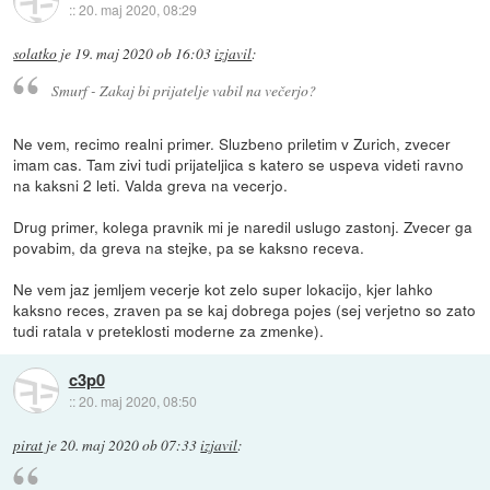
::
20. maj 2020, 08:29
solatko
je
19. maj 2020 ob 16:03
izjavil
:
Smurf - Zakaj bi prijatelje vabil na večerjo?
Ne vem, recimo realni primer. Sluzbeno priletim v Zurich, zvecer
imam cas. Tam zivi tudi prijateljica s katero se uspeva videti ravno
na kaksni 2 leti. Valda greva na vecerjo.
Drug primer, kolega pravnik mi je naredil uslugo zastonj. Zvecer ga
povabim, da greva na stejke, pa se kaksno receva.
Ne vem jaz jemljem vecerje kot zelo super lokacijo, kjer lahko
kaksno reces, zraven pa se kaj dobrega pojes (sej verjetno so zato
tudi ratala v preteklosti moderne za zmenke).
c3p0
::
20. maj 2020, 08:50
pirat
je
20. maj 2020 ob 07:33
izjavil
: