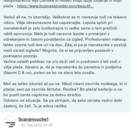
Nadpovprečno lepi (ženske in moški) imajo lažje življenje in višjo
plačo -
https://www.businessinsider.com/beautif...
Vedoč ali ne, to izkoristijo. Velikokrat se to navezuje tudi na telesno
višino. Višje obravnavamo kot uspešnejše. Lepota sploh pri
manekenkah je zelo kratkotrajna in redko samo s tem preživiš -
rabiš sponzorja. Malo je tudi naravne lepote v primerjavi z
odrekanjem in časom porabljenim za izgled. Profesionalen makeup
lahko vzame tudi dve uri na dan. Zdaj al pa je manekenka v poziciji
moči zaradi izgleda? Mogoče, če si se pripravljen postaviti v
podrejeno pozicijo.
Večina ostalih poklicev na uro služi več in predvsem z leti vodi v
višje plače. Idealno je, da je manekenka še pametna in podjetna
(Naomi C & co), potem se bo na stara leta znašla.
Moč se lahko izkoristi ali pa ne. Nikoli nisem zavrnila moškega, ki ni
plačal, sem pa zavrnila škrtuha. Razlika? Bo plačal bedarijo a ne
bo pustil centa napitnine za dobro strežbo.
Odvisno od situacije. Se pa strinjam, da seks zenska vedno dobi
zastonj, če želi. Tu je edina razlika.
Scaramouche1
::
20. maj 2020, 01:28