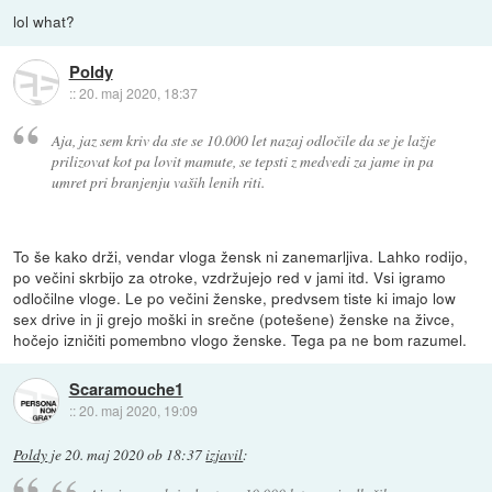
lol what?
Poldy
::
20. maj 2020, 18:37
Aja, jaz sem kriv da ste se 10.000 let nazaj odločile da se je lažje
prilizovat kot pa lovit mamute, se tepsti z medvedi za jame in pa
umret pri branjenju vaših lenih riti.
To še kako drži, vendar vloga žensk ni zanemarljiva. Lahko rodijo,
po večini skrbijo za otroke, vzdržujejo red v jami itd. Vsi igramo
odločilne vloge. Le po večini ženske, predvsem tiste ki imajo low
sex drive in ji grejo moški in srečne (potešene) ženske na živce,
hočejo izničiti pomembno vlogo ženske. Tega pa ne bom razumel.
Scaramouche1
::
20. maj 2020, 19:09
Poldy
je
20. maj 2020 ob 18:37
izjavil
: