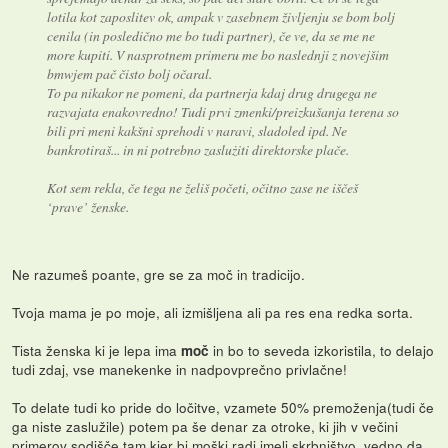
lotila kot zaposlitev ok, ampak v zasebnem življenju se bom bolj
cenila (in posledično me bo tudi partner), če ve, da se me ne
more kupiti. V nasprotnem primeru me bo naslednji z novejšim
bmwjem pač čisto bolj očaral.
To pa nikakor ne pomeni, da partnerja kdaj drug drugega ne
razvajata enakovredno! Tudi prvi zmenki/preizkušanja terena so
bili pri meni kakšni sprehodi v naravi, sladoled ipd. Ne
bankrotiraš... in ni potrebno zaslużiti direktorske plače.
Kot sem rekla, če tega ne želiš početi, očitno zase ne iščeš
‘prave’ ženske.
Ne razumeš poante, gre se za moč in tradicijo.
Tvoja mama je po moje, ali izmišljena ali pa res ena redka sorta.
Tista ženska ki je lepa ima
in bo to seveda izkoristila, to delajo
moč
tudi zdaj, vse manekenke in nadpovprečno privlačne!
To delate tudi ko pride do ločitve, vzamete 50% premoženja(tudi če
ga niste zaslužile) potem pa še denar za otroke, ki jih v večini
primerov sodišče tam kjer bi moški radi imeli skrbništvo, vedno da