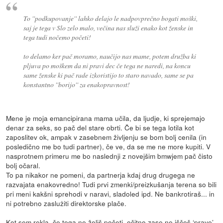
To ''podkupovanje'' lahko delajo le nadpovprečno bogati moški,
saj je tega v Slo zelo malo, večina nas služi enako kot ženske in
tega tudi nočemo početi!
to delamo ker pač moramo, naučijo nas mame, potem družba ki
pljuva po moškem da ni pravi dec če tega ne naredi, na koncu
same ženske ki pač rade izkoristijo to staro navado, same se pa
konstantno ''borijo'' za enakopravnost!
Mene je moja emancipirana mama učila, da ljudje, ki sprejemajo
denar za seks, so pač del stare obrti. Če bi se tega lotila kot
zaposlitev ok, ampak v zasebnem življenju se bom bolj cenila (in
posledično me bo tudi partner), če ve, da se me ne more kupiti. V
nasprotnem primeru me bo naslednji z novejšim bmwjem pač čisto
bolj očaral.
To pa nikakor ne pomeni, da partnerja kdaj drug drugega ne
razvajata enakovredno! Tudi prvi zmenki/preizkušanja terena so bili
pri meni kakšni sprehodi v naravi, sladoled ipd. Ne bankrotiraš... in
ni potrebno zaslużiti direktorske plače.
Kot sem rekla, če tega ne želiš početi, očitno zase ne iščeš ‘prave’