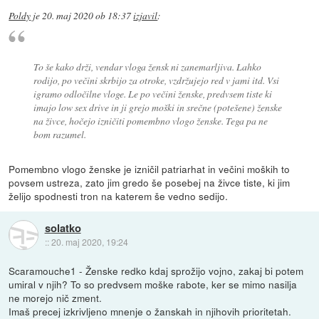
Poldy
je
20. maj 2020 ob 18:37
izjavil
:
To še kako drži, vendar vloga žensk ni zanemarljiva. Lahko
rodijo, po večini skrbijo za otroke, vzdržujejo red v jami itd. Vsi
igramo odločilne vloge. Le po večini ženske, predvsem tiste ki
imajo low sex drive in ji grejo moški in srečne (potešene) ženske
na živce, hočejo izničiti pomembno vlogo ženske. Tega pa ne
bom razumel.
Pomembno vlogo ženske je izničil patriarhat in večini moških to
povsem ustreza, zato jim gredo še posebej na živce tiste, ki jim
želijo spodnesti tron na katerem še vedno sedijo.
solatko
::
20. maj 2020, 19:24
Scaramouche1 - Ženske redko kdaj sprožijo vojno, zakaj bi potem
umiral v njih? To so predvsem moške rabote, ker se mimo nasilja
ne morejo nič zment.
Imaš precej izkrivljeno mnenje o žanskah in njihovih prioritetah.