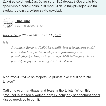
Zakaj se sploh oglašaš, če ne spremljaš debate? Govora je bilo
specifično o ženski seksualni moči, ki da je najvplivnejša sila na
svetu... potem pa svizec zavije čokolado.
TineTone
::
20. maj 2020, 18:30
FormerUser
je
20. maj 2020 ob 18:23
izjavil
:
Sure, dude. Bomo za 10.000 let obrnili vloge tako da boste moški
lahko v družbi napredovali izključno s prilizovanjem in
podrejanjem ženskam, pa bomo potem videli koliko govna boste
pripravljeni pojesti, da si zagotovite eksistenco.
A so moški krivi ko se stepete ko prideta dve v službo z isto
torbico?
Catfights over handbags and tears in the toilets. When this
producer launched a women-only TV company she thought she'd
kissed goodbye to conflict...