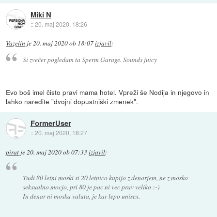
Miki N
::
20. maj 2020, 18:26
Vazelin
je
20. maj 2020 ob 18:07
izjavil
:
Si zvečer pogledam ta Sperm Garage. Sounds juicy
Evo boš imel čisto pravi mama hotel. Vpreži še Nodija in njegovo in
lahko naredite "dvojni dopustniški zmenek".
FormerUser
::
20. maj 2020, 18:27
pirat
je
20. maj 2020 ob 07:33
izjavil
:
Tudi 80 letni moski si 20 letnico kupijo z denarjem, ne z mosko
seksualno mocjo, pri 80 je pac ni vec prav veliko :-)
In denar ni moska valuta, je kar lepo unisex.