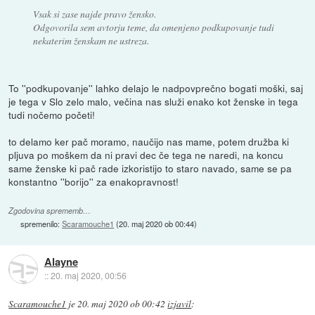
Vsak si zase najde pravo žensko.
Odgovorila sem avtorju teme, da omenjeno podkupovanje tudi
nekaterim ženskam ne ustreza.
To ''podkupovanje'' lahko delajo le nadpovprečno bogati moški, saj
je tega v Slo zelo malo, večina nas služi enako kot ženske in tega
tudi nočemo početi!
to delamo ker pač moramo, naučijo nas mame, potem družba ki
pljuva po moškem da ni pravi dec če tega ne naredi, na koncu
same ženske ki pač rade izkoristijo to staro navado, same se pa
konstantno ''borijo'' za enakopravnost!
Zgodovina sprememb…
spremenilo:
Scaramouche1
(
20. maj 2020 ob 00:44
)
Alayne
::
20. maj 2020, 00:56
Scaramouche1
je
20. maj 2020 ob 00:42
izjavil
: