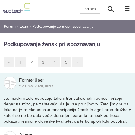
☰
Forum
»
Loža
»
Podkupovanje žensk pri spoznavanju
Podkupovanje žensk pri spoznavanju
2
«
1
3
4
5
»
FormerUser
::
20. maj 2020, 00:25
Ja, moškim zelo ustrezajo takšni transakcionalni odnosi, vržejo
denar na mizo, pa zahtevajo, da je vse po njihovo. Zato jim gre pa
tako na jetra ekonomska emancipacija žensk in egalitarna družba v
kateri se ne bo dalo več z denarjem barantat ampak bo treba
pokazati resnične človeške kvalitete, da te bo sploh kdo povohal.
Alayne