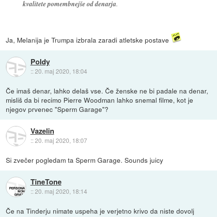
kvalitete pomembnejše od denarja
.
Ja, Melanija je Trumpa izbrala zaradi atletske postave
Poldy
::
20. maj 2020, 18:04
Če imaš denar, lahko delaš vse. Če ženske ne bi padale na denar,
misliš da bi recimo Pierre Woodman lahko snemal filme, kot je
njegov prvenec "Sperm Garage"?
Vazelin
::
20. maj 2020, 18:07
Si zvečer pogledam ta Sperm Garage. Sounds juicy
TineTone
::
20. maj 2020, 18:14
Če na Tinderju nimate uspeha je verjetno krivo da niste dovolj