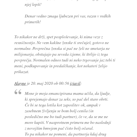
njej lepši!
Denar vedno zmaga ljubezen pri vas, razen v redkih
primerih!
To nikakor ne drži, spet posploševanje, ki nima veze z
resničnostjo. Ne vem kakšne ženske ti srečuješ, gotovo ne
normalne. Povprečna ženska si pač ne želi ne smetarja ne
milijonarja, obstajajo pa seveda izjeme, ki štrlijo iz tega
povprečja. Normalen odnos tudi ni neko trgovanje jaz tebi ti
meni, podkupovanje in predalčkanje, kot nekateri želijo
prikazat.
Alayne
je
20. maj 2020 ob 00:56
izjavil
:
Mene je moja emancipirana mama učila, da ljudje,
ki sprejemajo denar za seks, so pač del stare obrti.
Če bi se tega lotila kot zaposlitev ok, ampak v
zasebnem življenju se bom bolj cenila (in
posledično me bo tudi partner), če ve, da se me ne
more kupiti. V nasprotnem primeru me bo naslednji
z novejšim bmwjem pač čisto bolj očaral.
To pa nikakor ne pomeni, da partnerja kdaj drug