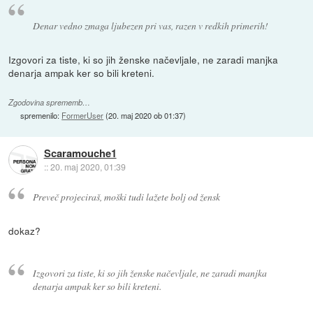
Denar vedno zmaga ljubezen pri vas, razen v redkih primerih!
Izgovori za tiste, ki so jih ženske načevljale, ne zaradi manjka
denarja ampak ker so bili kreteni.
Zgodovina sprememb…
spremenilo:
FormerUser
(
20. maj 2020 ob 01:37
)
Scaramouche1
::
20. maj 2020, 01:39
Preveč projeciraš, moški tudi lažete bolj od žensk
dokaz?
Izgovori za tiste, ki so jih ženske načevljale, ne zaradi manjka
denarja ampak ker so bili kreteni.