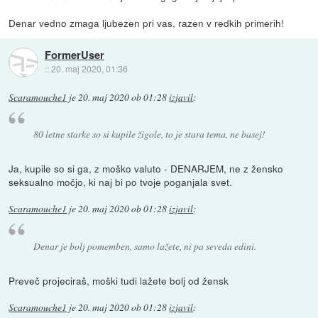
Denar vedno zmaga ljubezen pri vas, razen v redkih primerih!
FormerUser
::
20. maj 2020, 01:36
Scaramouche1
je
20. maj 2020 ob 01:28
izjavil
:
80 letne starke so si kupile žigole, to je stara tema, ne basej!
Ja, kupile so si ga, z moško valuto - DENARJEM, ne z žensko
seksualno močjo, ki naj bi po tvoje poganjala svet.
Scaramouche1
je
20. maj 2020 ob 01:28
izjavil
:
Denar je bolj pomemben, samo lažete, ni pa seveda edini.
Preveč projeciraš, moški tudi lažete bolj od žensk
Scaramouche1
je
20. maj 2020 ob 01:28
izjavil
: