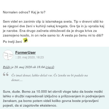
Normalen odnos? Kaj je to?
Sem videl en zanimiv clip iz islamskega sveta. Tip v dnevni sliši ko
se njegovi dve ženi v kuhinji nekaj kregata. Gre tja in ju vpraša kaj
je narobe. Ena drugo začneta obtoževati da je druga kriva za
zasmojeno kosilo, in on reče samo to: A vesta po čemu mi to diši?
Po tretji ženi
FormerUser
::
20. maj 2020, 18:23
Poldy
je
20. maj 2020 ob 18:04
izjavil
:
Če imaš denar, lahko delaš vse. Če ženske ne bi padale na
denar.....
Sure, dude. Bomo za 10.000 let obrnili vloge tako da boste moški
lahko v družbi napredovali izključno s prilizovanjem in podrejanjem
ženskam, pa bomo potem videli koliko govna boste pripravljeni
pojesti, da si zagotovite eksistenco.