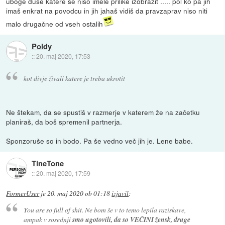
uboge duše katere se niso imele prilike izobrazit ..... pol ko pa jih
imaš enkrat na povodcu in jih jahaš vidiš da pravzaprav niso niti
malo drugačne od vseh ostalih
Poldy
::
20. maj 2020, 17:53
kot divje živali katere je treba ukrotit
Ne štekam, da se spustiš v razmerje v katerem že na začetku
planiraš, da boš spremenil partnerja.
Sponzoruše so in bodo. Pa še vedno več jih je. Lene babe.
TineTone
::
20. maj 2020, 17:59
FormerUser
je
20. maj 2020 ob 01:18
izjavil
:
You are so full of shit. Ne bom še v to temo lepila raziskave,
ampak v sosednji
smo ugotovili, da so VEČINI žensk, druge