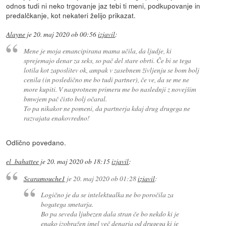
odnos tudi ni neko trgovanje jaz tebi ti meni, podkupovanje in
predalčkanje, kot nekateri želijo prikazat.
Alayne
je
20. maj 2020 ob 00:56
izjavil
:
Mene je moja emancipirana mama učila, da ljudje, ki
sprejemajo denar za seks, so pač del stare obrti. Če bi se tega
lotila kot zaposlitev ok, ampak v zasebnem življenju se bom bolj
cenila (in posledično me bo tudi partner), če ve, da se me ne
more kupiti. V nasprotnem primeru me bo naslednji z novejšim
bmwjem pač čisto bolj očaral.
To pa nikakor ne pomeni, da partnerja kdaj drug drugega ne
razvajata enakovredno!
Odlično povedano.
el_bahattee
je
20. maj 2020 ob 18:15
izjavil
:
Scaramouche1
je
20. maj 2020 ob 01:28
izjavil
:
Logično je da se intelektualka ne bo poročila za
bogatega smetarja.
Bo pa seveda ljubezen dala stran če bo nekdo ki je
enako izobražen imel več denarja od drugega ki je