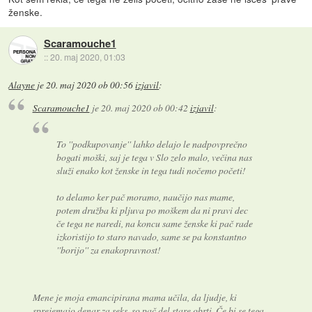
ženske.
Scaramouche1
::
20. maj 2020, 01:03
Alayne
je
20. maj 2020 ob 00:56
izjavil
:
Scaramouche1
je
20. maj 2020 ob 00:42
izjavil
:
To ''podkupovanje'' lahko delajo le nadpovprečno
bogati moški, saj je tega v Slo zelo malo, večina nas
služi enako kot ženske in tega tudi nočemo početi!
to delamo ker pač moramo, naučijo nas mame,
potem družba ki pljuva po moškem da ni pravi dec
če tega ne naredi, na koncu same ženske ki pač rade
izkoristijo to staro navado, same se pa konstantno
''borijo'' za enakopravnost!
Mene je moja emancipirana mama učila, da ljudje, ki
sprejemajo denar za seks, so pač del stare obrti. Če bi se tega