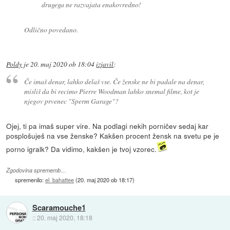
drugega ne razvajata enakovredno!
Odlično povedano.
Poldy
je
20. maj 2020 ob 18:04
izjavil
:
Če imaš denar, lahko delaš vse. Če ženske ne bi padale na denar,
misliš da bi recimo Pierre Woodman lahko snemal filme, kot je
njegov prvenec "Sperm Garage"?
Ojej, ti pa imaš super vire. Na podlagi nekih porničev sedaj kar
posplošuješ na vse ženske? Kakšen procent žensk na svetu pe je
porno igralk? Da vidimo, kakšen je tvoj vzorec.
Zgodovina sprememb…
spremenilo:
el_bahattee
(
20. maj 2020 ob 18:17
)
Scaramouche1
::
20. maj 2020, 18:18