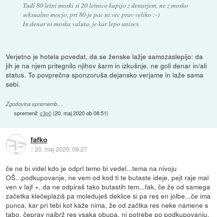
Tudi 80 letni moski si 20 letnico kupijo z denarjem, ne z mosko
seksualno mocjo, pri 80 je pac ni vec prav veliko :-)
In denar ni moska valuta, je kar lepo unisex.
Verjetno je hotela povedat, da se ženske lažje samozaslepijo: da
jih je na njem pritegnilo njihov šarm in izkušnje, ne goli denar in/ali
status. To povprečna sponzoruša dejansko verjame in laže sama
sebi.
Zgodovina sprememb…
spremenil:
c3p0
(
20. maj 2020 ob 08:51
)
fafko
::
20. maj 2020, 09:27
če ne bi videl kdo je odprl temo bi vedel...tema na nivoju
OŠ...podkupovanje, ne vem od kod ti te butaste ideje, pejt raje mal
ven v lajf +, da ne odpiraš tako butastih tem...fak, če že od samega
začetka klečeplaziš pa moleduješ deklice si pa res en jolbe...če ima
punca, kar pri tebi kot kaže nima, že od začtka res neke namene s
tabo, čeprav najbrž res vsaka obupa, ni potrebe po podkupovanju,