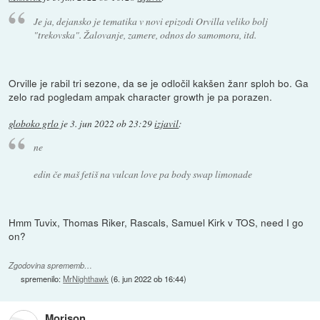
Je ja, dejansko je tematika v novi epizodi Orvilla veliko bolj
"trekovska". Žalovanje, zamere, odnos do samomora, itd.
Orville je rabil tri sezone, da se je odločil kakšen žanr sploh bo. Ga
zelo rad pogledam ampak character growth je pa porazen.
globoko grlo
je
3. jun 2022 ob 23:29
izjavil
:
ne
edin če maš fetiš na vulcan love pa body swap limonade
Hmm Tuvix, Thomas Riker, Rascals, Samuel Kirk v TOS, need I go
on?
Zgodovina sprememb…
spremenilo:
MrNighthawk
(
6. jun 2022 ob 16:44
)
Morison