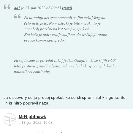
oo7
je
13. jun 2022 ob 09:23
izjavil
:
Pa ta zadnji del spet nametali so jim nekaj škrg na
čelo in to je to. No mesto, ki je bilo v zraku to je
sicer bolj pravljično kot Sci-fi ampak ok.
Kot kaže je tudi vesolje majhno, da srečujejo znane
obraze kamor koli gredo.
Pa sej to smo ze povedal zakaj je tko. Omejitev, ki so si jih v 60'
letih postavil zarad budgeta, sedaj ne bodo kr spremenil, ker bi
polomil cel continuity.
Ja discovery se je precej spekel, ko so šli spreminjat klingone. So
jih kr hitro popravil nazaj.
MrNighthawk
::
13. jun 2022, 16:08