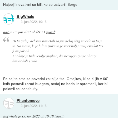
Najbolj inovativni so bili, ko so ustvarili Borge.
BigWhale
::
13. jun 2022, 10:18
oo7
je
13. jun 2022 ob 09:23
izjavil
:
Pa ta zadnji del spet nametali so jim nekaj škrg na čelo in to je
to. No mesto, ki je bilo v zraku to je sicer bolj pravljično kot Sci-
fi ampak ok.
Kot kaže je tudi vesolje majhno, da srečujejo znane obraze
kamor koli gredo.
Pa sej to smo ze povedal zakaj je tko. Omejitev, ki so si jih v 60'
letih postavil zarad budgeta, sedaj ne bodo kr spremenil, ker bi
polomil cel continuity.
Phantomeye
::
13. jun 2022, 11:18
BigWhale
je
13. jun 2022 ob 10:18
izjavil
: