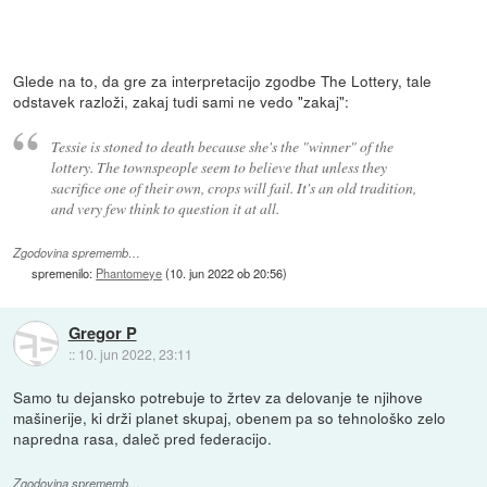
Glede na to, da gre za interpretacijo zgodbe The Lottery, tale
odstavek razloži, zakaj tudi sami ne vedo "zakaj":
Tessie is stoned to death because she's the "winner" of the
lottery. The townspeople seem to believe that unless they
sacrifice one of their own, crops will fail. It's an old tradition,
and very few think to question it at all.
Zgodovina sprememb…
spremenilo:
Phantomeye
(
10. jun 2022 ob 20:56
)
Gregor P
::
10. jun 2022, 23:11
Samo tu dejansko potrebuje to žrtev za delovanje te njihove
mašinerije, ki drži planet skupaj, obenem pa so tehnološko zelo
napredna rasa, daleč pred federacijo.
Zgodovina sprememb…