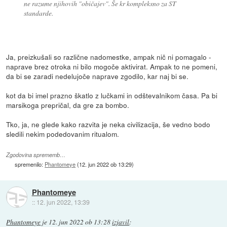
ne razume njihovih "običajev". Še kr kompleksno za ST
standarde.
Ja, preizkušali so različne nadomestke, ampak nič ni pomagalo -
naprave brez otroka ni bilo mogoče aktivirat. Ampak to ne pomeni,
da bi se zaradi nedelujoče naprave zgodilo, kar naj bi se.
kot da bi imel prazno škatlo z lučkami in odštevalnikom časa. Pa bi
marsikoga prepričal, da gre za bombo.
Tko, ja, ne glede kako razvita je neka civilizacija, še vedno bodo
sledili nekim podedovanim ritualom.
Zgodovina sprememb…
spremenilo:
Phantomeye
(
12. jun 2022 ob 13:29
)
Phantomeye
::
12. jun 2022, 13:39
Phantomeye
je
12. jun 2022 ob 13:28
izjavil
: