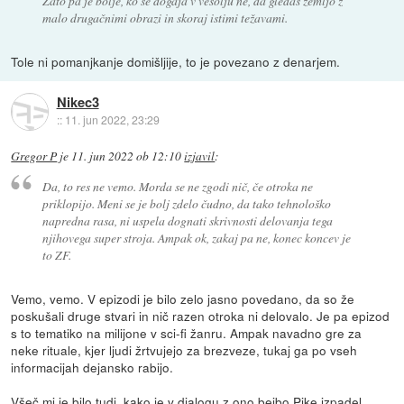
Zato pa je bolje, ko se dogaja v vesolju ne, da gledaš zemljo z
malo drugačnimi obrazi in skoraj istimi težavami.
Tole ni pomanjkanje domišljije, to je povezano z denarjem.
Nikec3
::
11. jun 2022, 23:29
Gregor P
je
11. jun 2022 ob 12:10
izjavil
:
Da, to res ne vemo. Morda se ne zgodi nič, če otroka ne
priklopijo. Meni se je bolj zdelo čudno, da tako tehnološko
napredna rasa, ni uspela dognati skrivnosti delovanja tega
njihovega super stroja. Ampak ok, zakaj pa ne, konec koncev je
to ZF.
Vemo, vemo. V epizodi je bilo zelo jasno povedano, da so že
poskušali druge stvari in nič razen otroka ni delovalo. Je pa epizod
s to tematiko na milijone v sci-fi žanru. Ampak navadno gre za
neke rituale, kjer ljudi žrtvujejo za brezveze, tukaj ga po vseh
informacijah dejansko rabijo.
Všeč mi je bilo tudi, kako je v dialogu z ono bejbo Pike izpadel