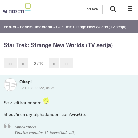
☰
Forum
»
Sedem umetnosti
»
Star Trek: Strange New Worlds (TV serija)
Star Trek: Strange New Worlds (TV serija)
5
/ 10
««
«
»
»»
Okapi
::
31. maj 2022, 09:39
Se z leti kar nabere.
https://memory-alpha.fandom.com/wiki/Go...
Appearances
This list contains 12 items (hide all)