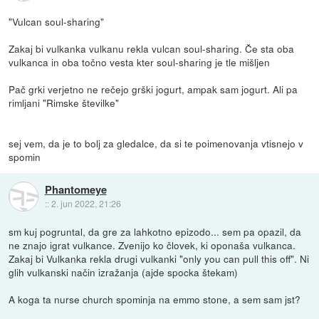
"Vulcan soul-sharing"
Zakaj bi vulkanka vulkanu rekla vulcan soul-sharing. Če sta oba
vulkanca in oba točno vesta kter soul-sharing je tle mišljen
Pač grki verjetno ne rečejo grški jogurt, ampak sam jogurt. Ali pa
rimljani "Rimske številke"
sej vem, da je to bolj za gledalce, da si te poimenovanja vtisnejo v
spomin
Phantomeye
::
2. jun 2022, 21:26
sm kuj pogruntal, da gre za lahkotno epizodo... sem pa opazil, da
ne znajo igrat vulkance. Zvenijo ko človek, ki oponaša vulkanca.
Zakaj bi Vulkanka rekla drugi vulkanki "only you can pull this off". Ni
glih vulkanski način izražanja (ajde spocka štekam)
A koga ta nurse church spominja na emmo stone, a sem sam jst?