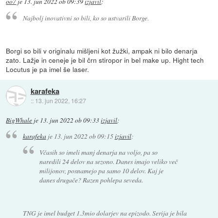
oo7
je
13. jun 2022 ob 09:39
izjavil
:
Najbolj inovativni so bili, ko so ustvarili Borge.
Borgi so bili v originalu mišljeni kot žužki, ampak ni bilo denarja
zato. Lažje in ceneje je bil črn stiropor in bel make up. Hight tech
Locutus je pa imel še laser.
karafeka
::
13. jun 2022, 16:27
BigWhale
je
13. jun 2022 ob 09:33
izjavil
:
karafeka
je
13. jun 2022 ob 09:15
izjavil
:
Včasih so imeli manj denarja na voljo, pa so
naredili 24 delov na sezono. Danes imajo veliko več
milijonov, posnamejo pa samo 10 delov. Kaj je
danes drugače? Razen pohlepa seveda.
TNG je imel budget 1.3mio dolarjev na epizodo. Serija je bila