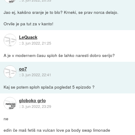
Jao ej, kakšno sranje je to blo? Krneki, se prav norca delajo.
Orvile je pa tut za v kanto!
LeQuack
::
3. jun 2022, 21:25
A je v modernem času sploh še lahko naresti dobro serijo?
oo7
::
3. jun 2022, 22:41
Kaj se potem sploh splača pogledat 5 epizodo ?
globoko grlo
::
3. jun 2022, 23:29
ne
edin če maš fetiš na vulcan love pa body swap limonade