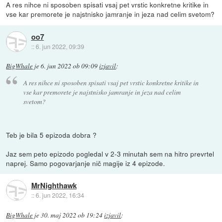
A res nihce ni sposoben spisati vsaj pet vrstic konkretne kritike in
vse kar premorete je najstnisko jamranje in jeza nad celim svetom?
oo7
::
6. jun 2022, 09:39
BigWhale
je
6. jun 2022 ob 09:09
izjavil
:
A res nihce ni sposoben spisati vsaj pet vrstic konkretne kritike in
vse kar premorete je najstnisko jamranje in jeza nad celim
svetom?
Teb je bila 5 epizoda dobra ?
Jaz sem peto epizodo pogledal v 2-3 minutah sem na hitro prevrtel
naprej. Samo pogovarjanje nič magije iz 4 epizode.
MrNighthawk
::
6. jun 2022, 16:34
BigWhale
je
30. maj 2022 ob 19:24
izjavil
: