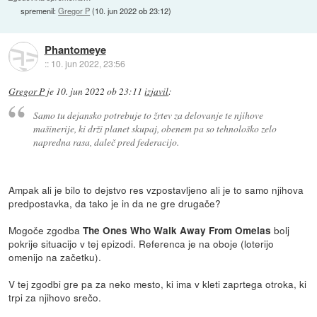
spremenil:
Gregor P
(
10. jun 2022 ob 23:12
)
Phantomeye
::
10. jun 2022, 23:56
Gregor P
je
10. jun 2022 ob 23:11
izjavil
:
Samo tu dejansko potrebuje to žrtev za delovanje te njihove
mašinerije, ki drži planet skupaj, obenem pa so tehnološko zelo
napredna rasa, daleč pred federacijo.
Ampak ali je bilo to dejstvo res vzpostavljeno ali je to samo njihova
predpostavka, da tako je in da ne gre drugače?
Mogoče zgodba
bolj
The Ones Who Walk Away From Omelas
pokrije situacijo v tej epizodi. Referenca je na oboje (loterijo
omenijo na začetku).
V tej zgodbi gre pa za neko mesto, ki ima v kleti zaprtega otroka, ki
trpi za njihovo srečo.