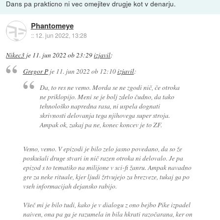
Dans pa prakticno ni vec omejitev drugje kot v denarju.
Phantomeye
::
12. jun 2022, 13:28
Nikec3
je
11. jun 2022 ob 23:29
izjavil
:
Gregor P
je
11. jun 2022 ob 12:10
izjavil
:
Da, to res ne vemo. Morda se ne zgodi nič, če otroka
ne priklopijo. Meni se je bolj zdelo čudno, da tako
tehnološko napredna rasa, ni uspela dognati
skrivnosti delovanja tega njihovega super stroja.
Ampak ok, zakaj pa ne, konec koncev je to ZF.
Vemo, vemo. V epizodi je bilo zelo jasno povedano, da so že
poskušali druge stvari in nič razen otroka ni delovalo. Je pa
epizod s to tematiko na milijone v sci-fi žanru. Ampak navadno
gre za neke rituale, kjer ljudi žrtvujejo za brezveze, tukaj ga po
vseh informacijah dejansko rabijo.
Všeč mi je bilo tudi, kako je v dialogu z ono bejbo Pike izpadel
naiven, ona pa ga je razumela in bila hkrati razočarana, ker on