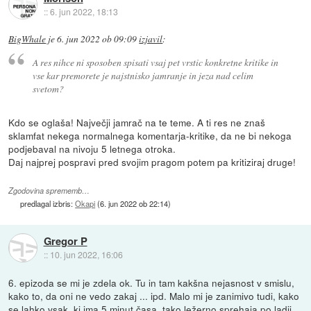
::
6. jun 2022, 18:13
BigWhale
je
6. jun 2022 ob 09:09
izjavil
:
A res nihce ni sposoben spisati vsaj pet vrstic konkretne kritike in
vse kar premorete je najstnisko jamranje in jeza nad celim
svetom?
Kdo se oglaša! Največji jamrač na te teme. A ti res ne znaš
sklamfat nekega normalnega komentarja-kritike, da ne bi nekoga
podjebaval na nivoju 5 letnega otroka.
Daj najprej pospravi pred svojim pragom potem pa kritiziraj druge!
Zgodovina sprememb…
predlagal izbris:
Okapi
(
6. jun 2022 ob 22:14
)
Gregor P
::
10. jun 2022, 16:06
6. epizoda se mi je zdela ok. Tu in tam kakšna nejasnost v smislu,
kako to, da oni ne vedo zakaj ... ipd. Malo mi je zanimivo tudi, kako
se lahko vsak, ki ima 5 minut časa, tako ležerno sprehaja po ladji,