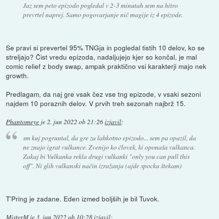
Jaz sem peto epizodo pogledal v 2-3 minutah sem na hitro
prevrtel naprej. Samo pogovarjanje nič magije iz 4 epizode.
Se pravi si prevertel 95% TNGja in pogledal tistih 10 delov, ko se
streljajo? Čist vredu epizoda, nadaljujejo kjer so končal, je mal
comic relief z body swap, ampak praktično vsi karakterji majo nek
growth.
Predlagam, da naj gre vsak čez vse tng epizode, v vsaki sezoni
najdem 10 poraznih delov. V prvih treh sezonah najbrž 15.
Phantomeye
je
2. jun 2022 ob 21:26
izjavil
:
sm kuj pogruntal, da gre za lahkotno epizodo... sem pa opazil, da
ne znajo igrat vulkance. Zvenijo ko človek, ki oponaša vulkanca.
Zakaj bi Vulkanka rekla drugi vulkanki "only you can pull this
off". Ni glih vulkanski način izražanja (ajde spocka štekam)
T’Pring je zadane. Eden izmed boljših je bil Tuvok.
MisterM
je
3. jun 2022 ob 10:28
izjavil
: