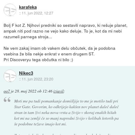
karafeka
::
11. jun 2022, 12:27
Bolj F kot Z. Njihovi predniki so sestavili napravo, ki rešuje planet,
ampak niti pod razno ne vejo kako deluje. To je, kot da mi nebi
razumeli parnega stroja...
Ne vem zakaj imam ob vakem delu občutek, da je podobna
vsebina že bila nekje enkrat v enem drugem ST.
Pri Discoveryu tega občutka ni bilo ;)
Nikec3
::
11. jun 2022, 23:20
oo7
je
28. maj 2022 ob 12:46
izjavil
:
Moti me pa tudi pomankanje domišljije to me je motilo tudi pri
Star Gate. Govorim, ko odkrijejo kakšen nov planet daleč daleč
stran in tam živi neka nova vrsta a živijo v skoraj enakih hišah
kot mi na zemlji če so manj napredni živijo v kolibah šotorih pa
še podobne težave imajo kot mi.