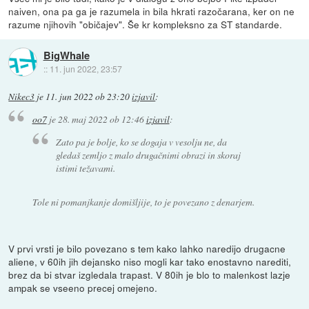
naiven, ona pa ga je razumela in bila hkrati razočarana, ker on ne
razume njihovih "običajev". Še kr kompleksno za ST standarde.
BigWhale
::
11. jun 2022, 23:57
Nikec3
je
11. jun 2022 ob 23:20
izjavil
:
oo7
je
28. maj 2022 ob 12:46
izjavil
:
Zato pa je bolje, ko se dogaja v vesolju ne, da
gledaš zemljo z malo drugačnimi obrazi in skoraj
istimi težavami.
Tole ni pomanjkanje domišljije, to je povezano z denarjem.
V prvi vrsti je bilo povezano s tem kako lahko naredijo drugacne
aliene, v 60ih jih dejansko niso mogli kar tako enostavno narediti,
brez da bi stvar izgledala trapast. V 80ih je blo to malenkost lazje
ampak se vseeno precej omejeno.