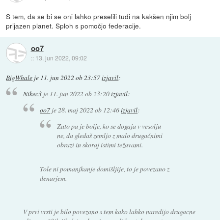
S tem, da se bi se oni lahko preselili tudi na kakšen njim bolj
prijazen planet. Sploh s pomočjo federacije.
oo7
::
13. jun 2022, 09:02
BigWhale
je
11. jun 2022 ob 23:57
izjavil
:
Nikec3
je
11. jun 2022 ob 23:20
izjavil
:
oo7
je
28. maj 2022 ob 12:46
izjavil
:
Zato pa je bolje, ko se dogaja v vesolju
ne, da gledaš zemljo z malo drugačnimi
obrazi in skoraj istimi težavami.
Tole ni pomanjkanje domišljije, to je povezano z
denarjem.
V prvi vrsti je bilo povezano s tem kako lahko naredijo drugacne