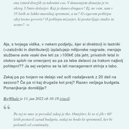
ena izmed drazjih za takratni cas. V danasnjem denarju je to
okrog 3.5mio dolarjev. Kaj je danes drugace? Ej, ne vem, sam v
35 letih se lahko marsikaj spremeni, a ne? O cigavem pohlepu
zdej tocno govoris? O pohlepu mizarjev, ki postavljajo studio in
sceno? :>
Aja, s tvojega vidika, v nekem podjetju, kjer si direktorji in lastniki
(=založniki in distributerji) izplačujejo milijonske nagrade, menjajo
službene avte vsaki dve leti za >100k€ (da jaht, privatnih letal in
otokov sploh ne omenjam) so pa za tebe delavci za trakom najbolj
pohlepni?? Ja sej verjetno se ta isti management strinja s tabo.
Zakaj pa po tvojem ne delajo več scifi nadaljevank z 20 deli na
sezono? Če pa ni kaj drugače kot prej? Razen večjega budgeta.
Pomanjkanje domišljije?
BigWhale
je
13. jun 2022 ob 10:18
izjavil
:
Pa sej to smo ze povedal zakaj je tko. Omejitev, ki so si jih v 60'
letih postavil zarad budgeta, sedaj ne bodo kr spremenil, ker bi
polomil cel continuity.