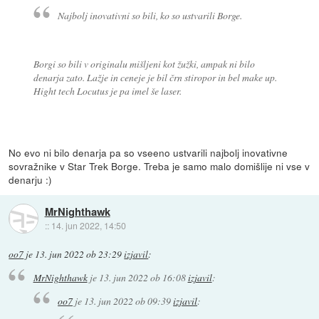
Najbolj inovativni so bili, ko so ustvarili Borge.
Borgi so bili v originalu mišljeni kot žužki, ampak ni bilo
denarja zato. Lažje in ceneje je bil črn stiropor in bel make up.
Hight tech Locutus je pa imel še laser.
No evo ni bilo denarja pa so vseeno ustvarili najbolj inovativne
sovražnike v Star Trek Borge. Treba je samo malo domišlije ni vse v
denarju :)
MrNighthawk
::
14. jun 2022, 14:50
oo7
je
13. jun 2022 ob 23:29
izjavil
:
MrNighthawk
je
13. jun 2022 ob 16:08
izjavil
:
oo7
je
13. jun 2022 ob 09:39
izjavil
: