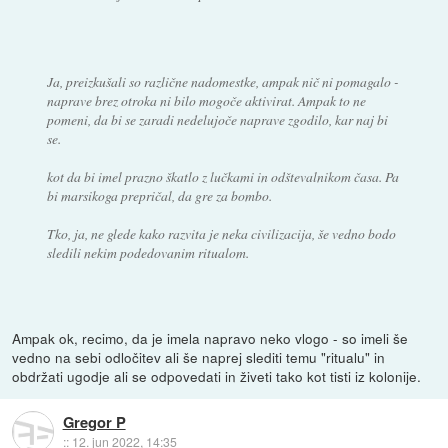
Ja, preizkušali so različne nadomestke, ampak nič ni pomagalo -
naprave brez otroka ni bilo mogoče aktivirat. Ampak to ne
pomeni, da bi se zaradi nedelujoče naprave zgodilo, kar naj bi
se.
kot da bi imel prazno škatlo z lučkami in odštevalnikom časa. Pa
bi marsikoga prepričal, da gre za bombo.
Tko, ja, ne glede kako razvita je neka civilizacija, še vedno bodo
sledili nekim podedovanim ritualom.
Ampak ok, recimo, da je imela napravo neko vlogo - so imeli še
vedno na sebi odločitev ali še naprej slediti temu "ritualu" in
obdržati ugodje ali se odpovedati in živeti tako kot tisti iz kolonije.
Gregor P
::
12. jun 2022, 14:35