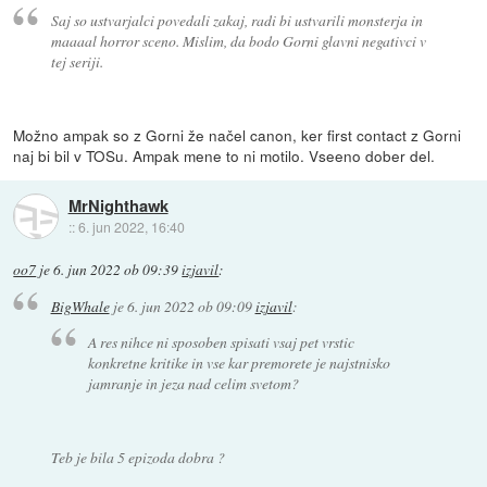
Saj so ustvarjalci povedali zakaj, radi bi ustvarili monsterja in
maaaal horror sceno. Mislim, da bodo Gorni glavni negativci v
tej seriji.
Možno ampak so z Gorni že načel canon, ker first contact z Gorni
naj bi bil v TOSu. Ampak mene to ni motilo. Vseeno dober del.
MrNighthawk
::
6. jun 2022, 16:40
oo7
je
6. jun 2022 ob 09:39
izjavil
:
BigWhale
je
6. jun 2022 ob 09:09
izjavil
:
A res nihce ni sposoben spisati vsaj pet vrstic
konkretne kritike in vse kar premorete je najstnisko
jamranje in jeza nad celim svetom?
Teb je bila 5 epizoda dobra ?