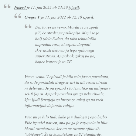
Nikec3
je
11. jun 2022 ob 23:29
izjavil
:
Gregor P
je
11. jun 2022 ob 12:10
izjavil
:
Da, to res ne vemo. Morda se ne zgodi
nič, če otroka ne priklopijo. Meni se je
bolj zdelo čudno, da tako tehnološko
napredna rasa, ni uspela dognati
skrivnosti delovanja tega njihovega
super stroja. Ampak ok, zakaj pa ne,
konec koncev je to ZF.
Vemo, vemo. V epizodi je bilo zelo jasno povedano,
da so že poskušali druge stvari in nič razen otroka
ni delovalo. Je pa epizod s to tematiko na milijone v
sci-fi žanru. Ampak navadno gre za neke rituale,
kjer ljudi žrtvujejo za brezveze, tukaj ga po vseh
informacijah dejansko rabijo.
Všeč mi je bilo tudi, kako je v dialogu z ono bejbo
Pike izpadel naiven, ona pa ga je razumela in bila
hkrati razočarana, ker on ne razume njihovih
"običajev". Še kr kompleksno za ST standarde.