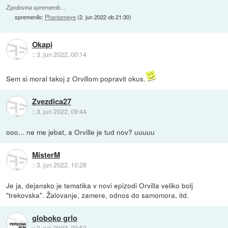
Zgodovina sprememb…
spremenilo:
Phantomeye
(
2. jun 2022 ob 21:30
)
Okapi
::
3. jun 2022, 00:14
Sem si moral takoj z Orvillom popravit okus.
Zvezdica27
::
3. jun 2022, 09:44
ooo... ne me jebat, a Orville je tud nov? uuuuu
MisterM
::
3. jun 2022, 10:28
Je ja, dejansko je tematika v novi epizodi Orvilla veliko bolj
"trekovska". Žalovanje, zamere, odnos do samomora, itd.
globoko grlo
::
3. jun 2022, 20:53