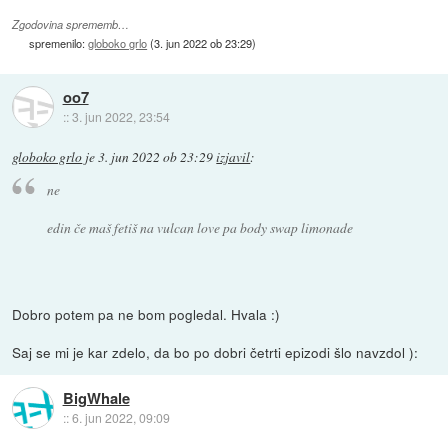
Zgodovina sprememb…
spremenilo:
globoko grlo
(
3. jun 2022 ob 23:29
)
oo7
::
3. jun 2022, 23:54
globoko grlo
je
3. jun 2022 ob 23:29
izjavil
:
ne
edin če maš fetiš na vulcan love pa body swap limonade
Dobro potem pa ne bom pogledal. Hvala :)
Saj se mi je kar zdelo, da bo po dobri četrti epizodi šlo navzdol ):
BigWhale
::
6. jun 2022, 09:09