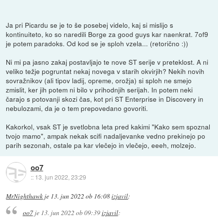
Ja pri Picardu se je to še posebej videlo, kaj si mislijo s
kontinuiteto, ko so naredili Borge za good guys kar naenkrat. 7of9
je potem paradoks. Od kod se je sploh vzela... (retorično :))
Ni mi pa jasno zakaj postavljajo te nove ST serije v preteklost. A ni
veliko težje pogruntat nekaj novega v starih okvirjih? Nekih novih
sovražnikov (ali tipov ladij, opreme, orožja) si sploh ne smejo
zmislit, ker jih potem ni bilo v prihodnjih serijah. In potem neki
čarajo s potovanji skozi čas, kot pri ST Enterprise in Discovery in
nebulozami, da je o tem prepovedano govoriti.
Kakorkol, vsak ST je svetlobna leta pred kakimi "Kako sem spoznal
tvojo mamo", ampak nekak scifi nadaljevanke vedno prekinejo po
parih sezonah, ostale pa kar vlečejo in vlečejo, eeeh, molzejo.
oo7
::
13. jun 2022, 23:29
MrNighthawk
je
13. jun 2022 ob 16:08
izjavil
:
oo7
je
13. jun 2022 ob 09:39
izjavil
: