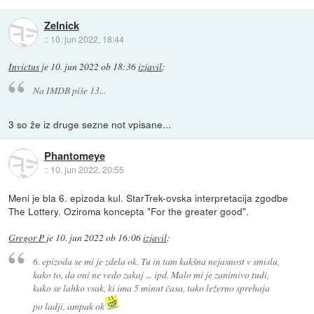
Zelnick
::
10. jun 2022, 18:44
Invictus
je
10. jun 2022 ob 18:36
izjavil
:
Na IMDB piše 13...
3 so že iz druge sezne not vpisane...
Phantomeye
::
10. jun 2022, 20:55
Meni je bla 6. epizoda kul. StarTrek-ovska interpretacija zgodbe
The Lottery. Oziroma koncepta "For the greater good".
Gregor P
je
10. jun 2022 ob 16:06
izjavil
:
6. epizoda se mi je zdela ok. Tu in tam kakšna nejasnost v smislu,
kako to, da oni ne vedo zakaj ... ipd. Malo mi je zanimivo tudi,
kako se lahko vsak, ki ima 5 minut časa, tako ležerno sprehaja
po ladji, ampak ok