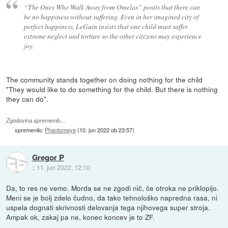
“The Ones Who Walk Away from Omelas” posits that there can
be no happiness without suffering. Even in her imagined city of
perfect happiness, LeGuin insists that one child must suffer
extreme neglect and torture so the other citizens may experience
joy.
The community stands together on doing nothing for the child
"They would like to do something for the child. But there is nothing
they can do".
Zgodovina sprememb…
spremenilo:
Phantomeye
(
10. jun 2022 ob 23:57
)
Gregor P
::
11. jun 2022, 12:10
Da, to res ne vemo. Morda se ne zgodi nič, če otroka ne priklopijo.
Meni se je bolj zdelo čudno, da tako tehnološko napredna rasa, ni
uspela dognati skrivnosti delovanja tega njihovega super stroja.
Ampak ok, zakaj pa ne, konec koncev je to ZF.