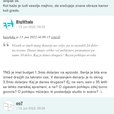
ampak ok.
Kot kaže je tudi vesolje majhno, da srečujejo znane obraze kamor
koli gredo.
BigWhale
::
13. jun 2022, 09:33
karafeka
je
13. jun 2022 ob 09:15
izjavil
:
Včasih so imeli manj denarja na voljo, pa so naredili 24 delov
na sezono. Danes imajo veliko več milijonov, posnamejo pa
samo 10 delov. Kaj je danes drugače? Razen pohlepa seveda.
TNG je imel budget 1.3mio dolarjev na epizodo. Serija je bila ena
izmed drazjih za takratni cas. V danasnjem denarju je to okrog
3.5mio dolarjev. Kaj je danes drugace? Ej, ne vem, sam v 35 letih
se lahko marsikaj spremeni, a ne? O cigavem pohlepu zdej tocno
govoris? O pohlepu mizarjev, ki postavljajo studio in sceno? :>
oo7
::
13. jun 2022, 09:39