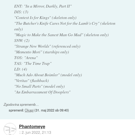
ENT: "In a Mirror, Darkly, Part II"
DIS: (3)
"Context Is for Kings" (skeleton only)
"The Butcher's Knife Cares Not for the Lamb's Cry" (skeleton
only)
"Magic to Make the Sanest Man Go Mad" (skeleton only)
SNW: (2)
"Strange New Worlds" (referenced only)
"Memento Mori" (starships only)
TOS: "Arena"
TAS: "The Time Trap"
LD: (4)
"Much Ado About Boimler" (model only)
"Veritas" (flashback)
"No Small Parts" (model only)
"An Embarrassment Of Dooplers"
Zgodovina sprememb…
spremenil:
Okapi
(
31. maj 2022 ob 09:40
)
Phantomeye
::
2. jun 2022, 21:13