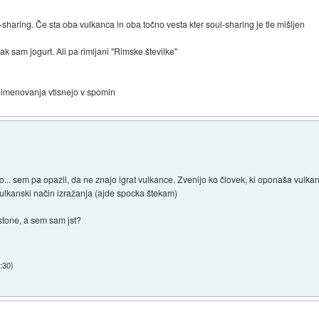
sharing. Če sta oba vulkanca in oba točno vesta kter soul-sharing je tle mišljen
ak sam jogurt. Ali pa rimljani "Rimske številke"
 poimenovanja vtisnejo v spomin
o... sem pa opazil, da ne znajo igrat vulkance. Zvenijo ko človek, ki oponaša vulka
h vulkanski način izražanja (ajde spocka štekam)
tone, a sem sam jst?
1:30
)