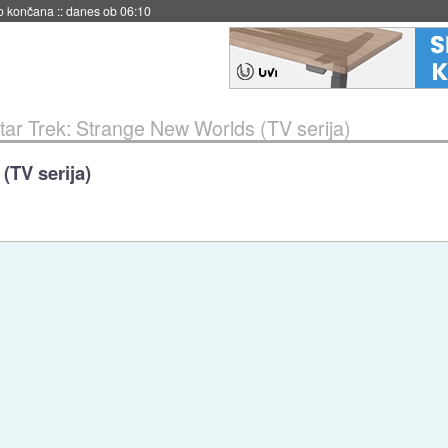
s ob 06:09
tar Trek: Strange New Worlds (TV serija)
(TV serija)