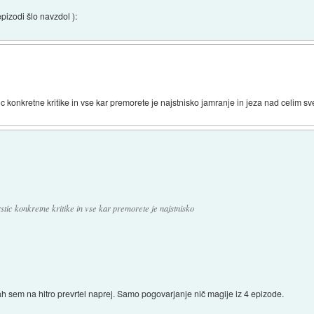
epizodi šlo navzdol ):
tic konkretne kritike in vse kar premorete je najstnisko jamranje in jeza nad celim s
rstic konkretne kritike in vse kar premorete je najstnisko
h sem na hitro prevrtel naprej. Samo pogovarjanje nič magije iz 4 epizode.