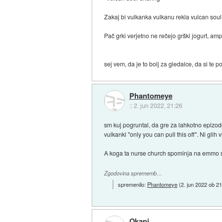
Zakaj bi vulkanka vulkanu rekla vulcan soul-
Pač grki verjetno ne rečejo grški jogurt, amp
sej vem, da je to bolj za gledalce, da si te
Phantomeye
::
2. jun 2022, 21:26
sm kuj pogruntal, da gre za lahkotno epizod
vulkanki "only you can pull this off". Ni gli
A koga ta nurse church spominja na emmo s
Zgodovina sprememb…
spremenilo:
Phantomeye
(
2. jun 2022 ob 2
Okapi