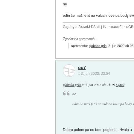
ne
edin če maš fetiš na vulcan love pa body 
Gigabyte B460M DS3H | I5 - 10400F | 16GB
Zgodovina sprememb…
spremenilo:
globoko grlo
(
3. jun 2022 ob 23
oo7
::
3. jun 2022, 23:54
globoko grlo
je
3. jun 2022 ob 23:29
izjavil
:
ne
edin če maš fetiš na vulcan love pa body
Dobro potem pa ne bom pogledal. Hvala :)