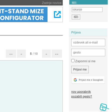
Išči:
Zadnje novice
Prijava
5
/ 10
««
«
»
»»
Zapomni si me
nov uporabnik
pozabili geslo?