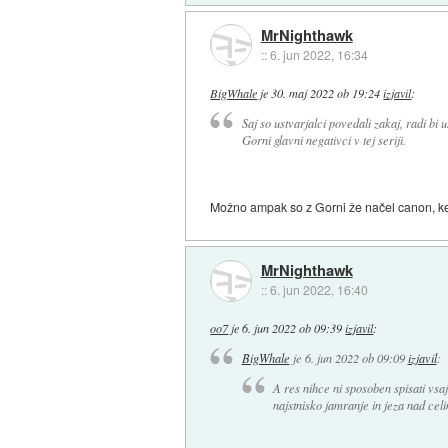
MrNighthawk
::
6. jun 2022, 16:34
BigWhale
je
30. maj 2022 ob 19:24
izjavil
:
Saj so ustvarjalci povedali zakaj, radi bi
Gorni glavni negativci v tej seriji.
Možno ampak so z Gorni že načel canon, ker 
MrNighthawk
::
6. jun 2022, 16:40
oo7
je
6. jun 2022 ob 09:39
izjavil
:
BigWhale
je
6. jun 2022 ob 09:09
izjavil
:
A res nihce ni sposoben spisati vsaj
najstnisko jamranje in jeza nad ce