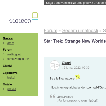
BMW v vozilih začel predvajati reklame
::
dane
Forum
»
Sedem umetnosti
»
S
Novice
Star Trek: Strange New Worlds 
arhiv
Forum
mali oglasi
teme zadnjih 24h
Okapi
Članki
::
31. maj 2022, 09:39
Zaposlitve
brskaj
Se z leti kar nabere.
Ostalo
https://memory-alpha.fandom.com/wiki/Go...
pravila
Appearances
This list contains 12 items (hide all)