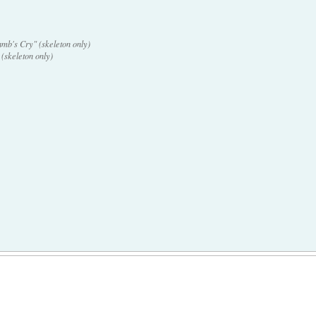
amb's Cry" (skeleton only)
(skeleton only)