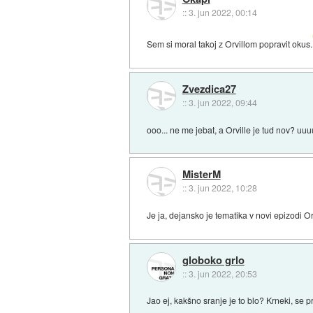
::
3. jun 2022, 00:14
Sem si moral takoj z Orvillom popravit okus.
Zvezdica27
::
3. jun 2022, 09:44
ooo... ne me jebat, a Orville je tud nov? uu
MisterM
::
3. jun 2022, 10:28
Je ja, dejansko je tematika v novi epizodi O
globoko grlo
::
3. jun 2022, 20:53
Jao ej, kakšno sranje je to blo? Krneki, se p