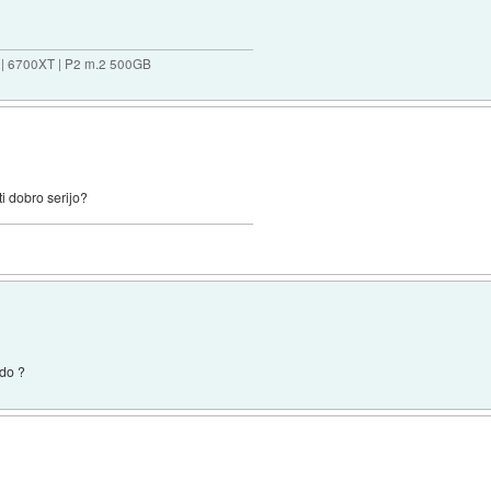
 | 6700XT | P2 m.2 500GB
i dobro serijo?
odo ?