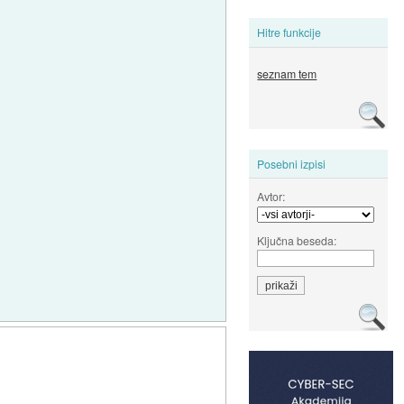
Hitre funkcije
seznam tem
Posebni izpisi
Avtor:
Ključna beseda: