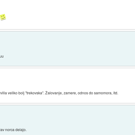
uuu
rvilla veliko bolj "trekovska". Žalovanje, zamere, odnos do samomora, itd.
rav norca delajo.