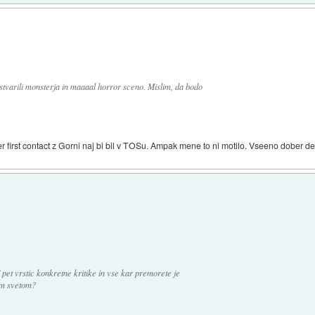
 ustvarili monsterja in maaaal horror sceno. Mislim, da bodo
first contact z Gorni naj bi bil v TOSu. Ampak mene to ni motilo. Vseeno dober de
 pet vrstic konkretne kritike in vse kar premorete je
lim svetom?