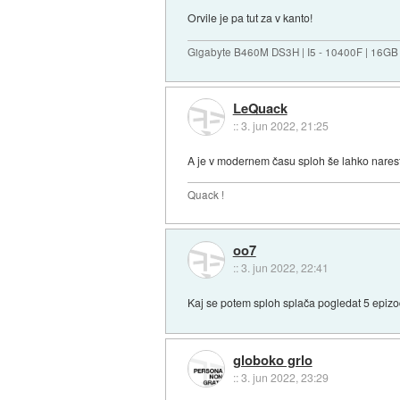
Orvile je pa tut za v kanto!
Gigabyte B460M DS3H | I5 - 10400F | 16GB
LeQuack
::
3. jun 2022, 21:25
A je v modernem času sploh še lahko narest
Quack !
oo7
::
3. jun 2022, 22:41
Kaj se potem sploh splača pogledat 5 epiz
globoko grlo
::
3. jun 2022, 23:29