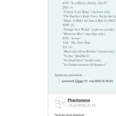
ENT: "In a Mirror, Darkly, Part II"
DIS: (3)
"Context Is for Kings" (skeleton only)
"The Butcher's Knife Cares Not for the L
"Magic to Make the Sanest Man Go Mad" 
SNW: (2)
"Strange New Worlds" (referenced only)
"Memento Mori" (starships only)
TOS: "Arena"
TAS: "The Time Trap"
LD: (4)
"Much Ado About Boimler" (model only)
"Veritas" (flashback)
"No Small Parts" (model only)
"An Embarrassment Of Dooplers"
Zgodovina sprememb…
spremenil:
Okapi
(
31. maj 2022 ob 09:40
)
Phantomeye
::
2. jun 2022, 21:13
"Vulcan soul-sharing"