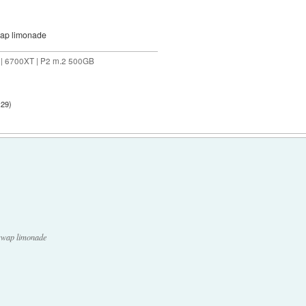
swap limonade
 | 6700XT | P2 m.2 500GB
:29
)
 swap limonade