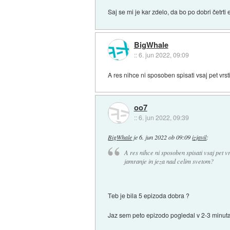
Saj se mi je kar zdelo, da bo po dobri četrti 
BigWhale
::
6. jun 2022, 09:09
A res nihce ni sposoben spisati vsaj pet vrs
oo7
::
6. jun 2022, 09:39
BigWhale
je
6. jun 2022 ob 09:09
izjavil
:
A res nihce ni sposoben spisati vsaj pet v
jamranje in jeza nad celim svetom?
Teb je bila 5 epizoda dobra ?
Jaz sem peto epizodo pogledal v 2-3 minuta