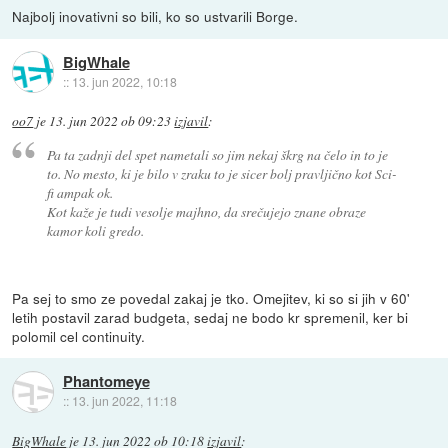
Najbolj inovativni so bili, ko so ustvarili Borge.
BigWhale
::
13. jun 2022, 10:18
oo7
je
13. jun 2022 ob 09:23
izjavil
:
Pa ta zadnji del spet nametali so jim nekaj škrg na čelo in to je
to. No mesto, ki je bilo v zraku to je sicer bolj pravljično kot Sci-
fi ampak ok.
Kot kaže je tudi vesolje majhno, da srečujejo znane obraze
kamor koli gredo.
Pa sej to smo ze povedal zakaj je tko. Omejitev, ki so si jih v 60'
letih postavil zarad budgeta, sedaj ne bodo kr spremenil, ker bi
polomil cel continuity.
Phantomeye
::
13. jun 2022, 11:18
BigWhale
je
13. jun 2022 ob 10:18
izjavil
: