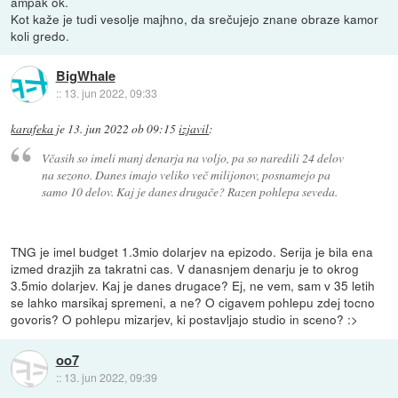
ampak ok.
Kot kaže je tudi vesolje majhno, da srečujejo znane obraze kamor
koli gredo.
BigWhale
::
13. jun 2022, 09:33
karafeka
je
13. jun 2022 ob 09:15
izjavil
:
Včasih so imeli manj denarja na voljo, pa so naredili 24 delov
na sezono. Danes imajo veliko več milijonov, posnamejo pa
samo 10 delov. Kaj je danes drugače? Razen pohlepa seveda.
TNG je imel budget 1.3mio dolarjev na epizodo. Serija je bila ena
izmed drazjih za takratni cas. V danasnjem denarju je to okrog
3.5mio dolarjev. Kaj je danes drugace? Ej, ne vem, sam v 35 letih
se lahko marsikaj spremeni, a ne? O cigavem pohlepu zdej tocno
govoris? O pohlepu mizarjev, ki postavljajo studio in sceno? :>
oo7
::
13. jun 2022, 09:39