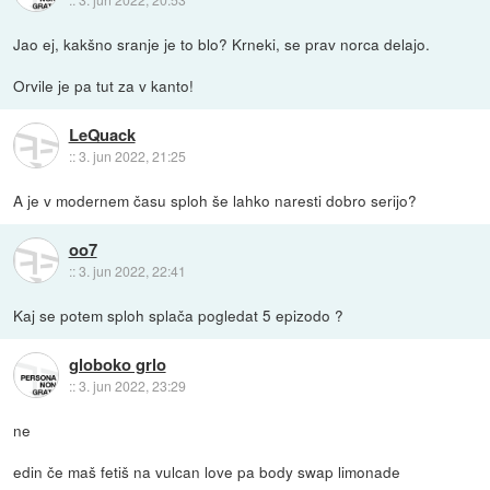
Jao ej, kakšno sranje je to blo? Krneki, se prav norca delajo.
Orvile je pa tut za v kanto!
LeQuack
::
3. jun 2022, 21:25
A je v modernem času sploh še lahko naresti dobro serijo?
oo7
::
3. jun 2022, 22:41
Kaj se potem sploh splača pogledat 5 epizodo ?
globoko grlo
::
3. jun 2022, 23:29
ne
edin če maš fetiš na vulcan love pa body swap limonade