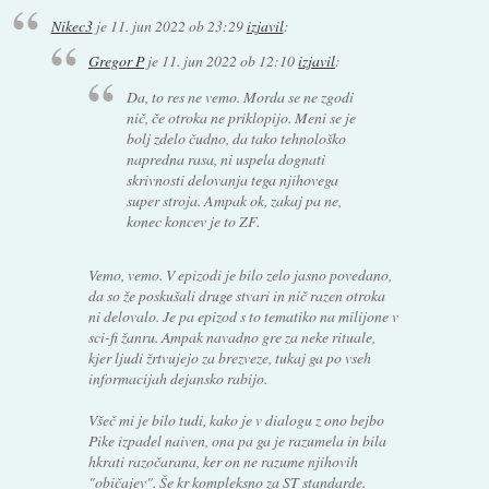
Nikec3
je
11. jun 2022 ob 23:29
izjavil
:
Gregor P
je
11. jun 2022 ob 12:10
izjavil
:
Da, to res ne vemo. Morda se ne zgodi
nič, če otroka ne priklopijo. Meni se je
bolj zdelo čudno, da tako tehnološko
napredna rasa, ni uspela dognati
skrivnosti delovanja tega njihovega
super stroja. Ampak ok, zakaj pa ne,
konec koncev je to ZF.
Vemo, vemo. V epizodi je bilo zelo jasno povedano,
da so že poskušali druge stvari in nič razen otroka
ni delovalo. Je pa epizod s to tematiko na milijone v
sci-fi žanru. Ampak navadno gre za neke rituale,
kjer ljudi žrtvujejo za brezveze, tukaj ga po vseh
informacijah dejansko rabijo.
Všeč mi je bilo tudi, kako je v dialogu z ono bejbo
Pike izpadel naiven, ona pa ga je razumela in bila
hkrati razočarana, ker on ne razume njihovih
"običajev". Še kr kompleksno za ST standarde.