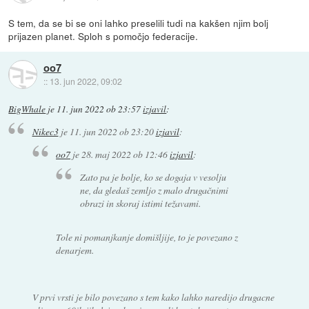
S tem, da se bi se oni lahko preselili tudi na kakšen njim bolj
prijazen planet. Sploh s pomočjo federacije.
oo7
::
13. jun 2022, 09:02
BigWhale
je
11. jun 2022 ob 23:57
izjavil
:
Nikec3
je
11. jun 2022 ob 23:20
izjavil
:
oo7
je
28. maj 2022 ob 12:46
izjavil
:
Zato pa je bolje, ko se dogaja v vesolju
ne, da gledaš zemljo z malo drugačnimi
obrazi in skoraj istimi težavami.
Tole ni pomanjkanje domišljije, to je povezano z
denarjem.
V prvi vrsti je bilo povezano s tem kako lahko naredijo drugacne