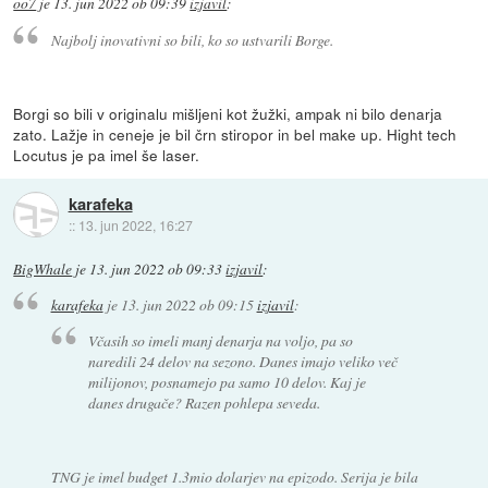
oo7
je
13. jun 2022 ob 09:39
izjavil
:
Najbolj inovativni so bili, ko so ustvarili Borge.
Borgi so bili v originalu mišljeni kot žužki, ampak ni bilo denarja
zato. Lažje in ceneje je bil črn stiropor in bel make up. Hight tech
Locutus je pa imel še laser.
karafeka
::
13. jun 2022, 16:27
BigWhale
je
13. jun 2022 ob 09:33
izjavil
:
karafeka
je
13. jun 2022 ob 09:15
izjavil
:
Včasih so imeli manj denarja na voljo, pa so
naredili 24 delov na sezono. Danes imajo veliko več
milijonov, posnamejo pa samo 10 delov. Kaj je
danes drugače? Razen pohlepa seveda.
TNG je imel budget 1.3mio dolarjev na epizodo. Serija je bila