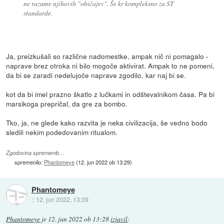
ne razume njihovih "običajev". Še kr kompleksno za ST
standarde.
Ja, preizkušali so različne nadomestke, ampak nič ni pomagalo -
naprave brez otroka ni bilo mogoče aktivirat. Ampak to ne pomeni,
da bi se zaradi nedelujoče naprave zgodilo, kar naj bi se.
kot da bi imel prazno škatlo z lučkami in odštevalnikom časa. Pa bi
marsikoga prepričal, da gre za bombo.
Tko, ja, ne glede kako razvita je neka civilizacija, še vedno bodo
sledili nekim podedovanim ritualom.
Zgodovina sprememb…
spremenilo:
Phantomeye
(
12. jun 2022 ob 13:29
)
Phantomeye
::
12. jun 2022, 13:39
Phantomeye
je
12. jun 2022 ob 13:28
izjavil
: