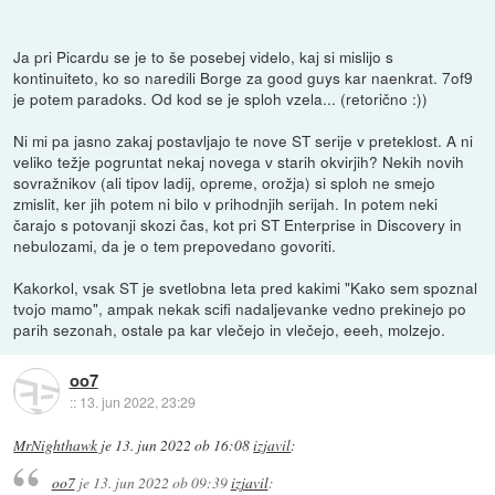
Ja pri Picardu se je to še posebej videlo, kaj si mislijo s
kontinuiteto, ko so naredili Borge za good guys kar naenkrat. 7of9
je potem paradoks. Od kod se je sploh vzela... (retorično :))
Ni mi pa jasno zakaj postavljajo te nove ST serije v preteklost. A ni
veliko težje pogruntat nekaj novega v starih okvirjih? Nekih novih
sovražnikov (ali tipov ladij, opreme, orožja) si sploh ne smejo
zmislit, ker jih potem ni bilo v prihodnjih serijah. In potem neki
čarajo s potovanji skozi čas, kot pri ST Enterprise in Discovery in
nebulozami, da je o tem prepovedano govoriti.
Kakorkol, vsak ST je svetlobna leta pred kakimi "Kako sem spoznal
tvojo mamo", ampak nekak scifi nadaljevanke vedno prekinejo po
parih sezonah, ostale pa kar vlečejo in vlečejo, eeeh, molzejo.
oo7
::
13. jun 2022, 23:29
MrNighthawk
je
13. jun 2022 ob 16:08
izjavil
:
oo7
je
13. jun 2022 ob 09:39
izjavil
: