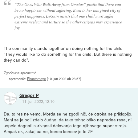
“The Ones Who Walk Away from Omelas” posits that there can
be no happiness without suffering. Even in her imagined city of
perfect happiness, LeGuin insists that one child must suffer
extreme neglect and torture so the other citizens may experience
joy.
The community stands together on doing nothing for the child
"They would like to do something for the child. But there is nothing
they can do".
Zgodovina sprememb…
spremenilo:
Phantomeye
(
10. jun 2022 ob 23:57
)
Gregor P
::
11. jun 2022, 12:10
Da, to res ne vemo. Morda se ne zgodi nič, če otroka ne priklopijo.
Meni se je bolj zdelo čudno, da tako tehnološko napredna rasa, ni
uspela dognati skrivnosti delovanja tega njihovega super stroja.
Ampak ok, zakaj pa ne, konec koncev je to ZF.