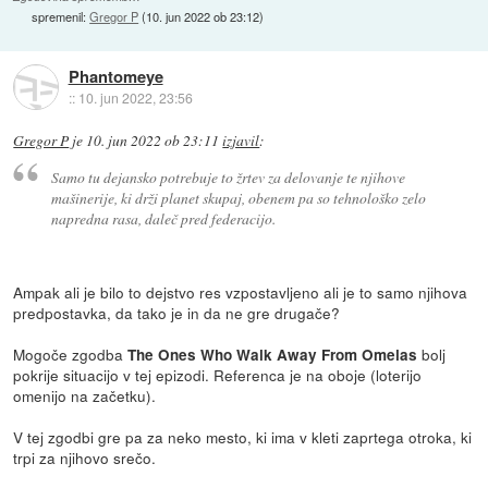
spremenil:
Gregor P
(
10. jun 2022 ob 23:12
)
Phantomeye
::
10. jun 2022, 23:56
Gregor P
je
10. jun 2022 ob 23:11
izjavil
:
Samo tu dejansko potrebuje to žrtev za delovanje te njihove
mašinerije, ki drži planet skupaj, obenem pa so tehnološko zelo
napredna rasa, daleč pred federacijo.
Ampak ali je bilo to dejstvo res vzpostavljeno ali je to samo njihova
predpostavka, da tako je in da ne gre drugače?
Mogoče zgodba
bolj
The Ones Who Walk Away From Omelas
pokrije situacijo v tej epizodi. Referenca je na oboje (loterijo
omenijo na začetku).
V tej zgodbi gre pa za neko mesto, ki ima v kleti zaprtega otroka, ki
trpi za njihovo srečo.