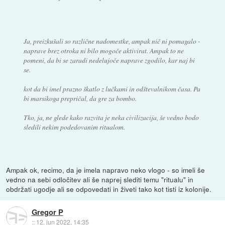
Ja, preizkušali so različne nadomestke, ampak nič ni pomagalo -
naprave brez otroka ni bilo mogoče aktivirat. Ampak to ne
pomeni, da bi se zaradi nedelujoče naprave zgodilo, kar naj bi
se.
kot da bi imel prazno škatlo z lučkami in odštevalnikom časa. Pa
bi marsikoga prepričal, da gre za bombo.
Tko, ja, ne glede kako razvita je neka civilizacija, še vedno bodo
sledili nekim podedovanim ritualom.
Ampak ok, recimo, da je imela napravo neko vlogo - so imeli še
vedno na sebi odločitev ali še naprej slediti temu "ritualu" in
obdržati ugodje ali se odpovedati in živeti tako kot tisti iz kolonije.
Gregor P
::
12. jun 2022, 14:35