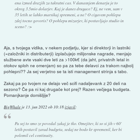
ena izmed drazjih za takratni cas. V danasnjem denarju je to
okrog 3.5mio dolarjev. Kaj je danes drugace? Ej, ne vem, sam v
35 letih se lahko marsikaj spremeni, a ne? O cigavem pohlepu
zdej tocno govoris? O pohlepu mizarjev, ki postavljajo studio in
sceno? :>
Aja, s tvojega vidika, v nekem podjetju, kjer si direktorji in lastniki
(=založniki in distributerji) izplačujejo milijonske nagrade, menjajo
službene avte vsaki dve leti za >100k€ (da jaht, privatnih letal in
otokov sploh ne omenjam) so pa za tebe delavci za trakom najbolj
pohlepni?? Ja sej verjetno se ta isti management strinja s tabo.
Zakaj pa po tvojem ne delajo več scifi nadaljevank z 20 deli na
sezono? Če pa ni kaj drugače kot prej? Razen večjega budgeta.
Pomanjkanje domišljije?
BigWhale
je
13. jun 2022 ob 10:18
izjavil
:
Pa sej to smo ze povedal zakaj je tko. Omejitev, ki so si jih v 60'
letih postavil zarad budgeta, sedaj ne bodo kr spremenil, ker bi
polomil cel continuity.