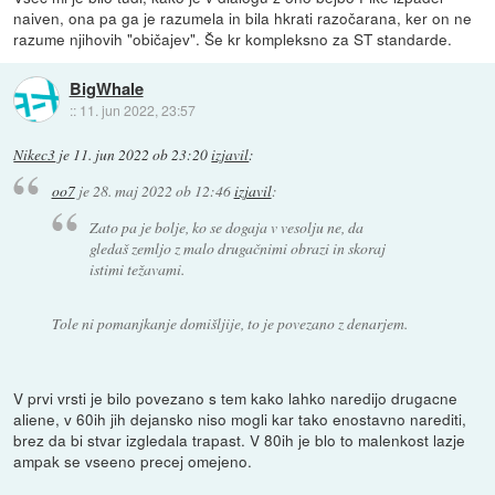
naiven, ona pa ga je razumela in bila hkrati razočarana, ker on ne
razume njihovih "običajev". Še kr kompleksno za ST standarde.
BigWhale
::
11. jun 2022, 23:57
Nikec3
je
11. jun 2022 ob 23:20
izjavil
:
oo7
je
28. maj 2022 ob 12:46
izjavil
:
Zato pa je bolje, ko se dogaja v vesolju ne, da
gledaš zemljo z malo drugačnimi obrazi in skoraj
istimi težavami.
Tole ni pomanjkanje domišljije, to je povezano z denarjem.
V prvi vrsti je bilo povezano s tem kako lahko naredijo drugacne
aliene, v 60ih jih dejansko niso mogli kar tako enostavno narediti,
brez da bi stvar izgledala trapast. V 80ih je blo to malenkost lazje
ampak se vseeno precej omejeno.