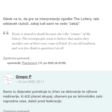
Glede na to, da gre za interpretacijo zgodbe The Lottery, tale
odstavek razloži, zakaj tudi sami ne vedo "zakaj":
Tessie is stoned to death because she's the "winner" of the
lottery. The townspeople seem to believe that unless they
sacrifice one of their own, crops will fail. It's an old tradition,
and very few think to question it at all.
Zgodovina sprememb…
spremenilo:
Phantomeye
(
10. jun 2022 ob 20:56
)
Gregor P
::
10. jun 2022, 23:11
Samo tu dejansko potrebuje to žrtev za delovanje te njihove
mašinerije, ki drži planet skupaj, obenem pa so tehnološko zelo
napredna rasa, daleč pred federacijo.
Zgodovina sprememb…