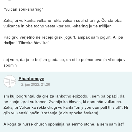
"Vulcan soul-sharing"
Zakaj bi vulkanka vulkanu rekla vulcan soul-sharing. Če sta oba
vulkanca in oba točno vesta kter soul-sharing je tle mišljen
Pač grki verjetno ne rečejo grški jogurt, ampak sam jogurt. Ali pa
rimljani "Rimske številke"
sej vem, da je to bolj za gledalce, da si te poimenovanja vtisnejo v
spomin
Phantomeye
::
2. jun 2022, 21:26
sm kuj pogruntal, da gre za lahkotno epizodo... sem pa opazil, da
ne znajo igrat vulkance. Zvenijo ko človek, ki oponaša vulkanca.
Zakaj bi Vulkanka rekla drugi vulkanki "only you can pull this off". Ni
glih vulkanski način izražanja (ajde spocka štekam)
A koga ta nurse church spominja na emmo stone, a sem sam jst?