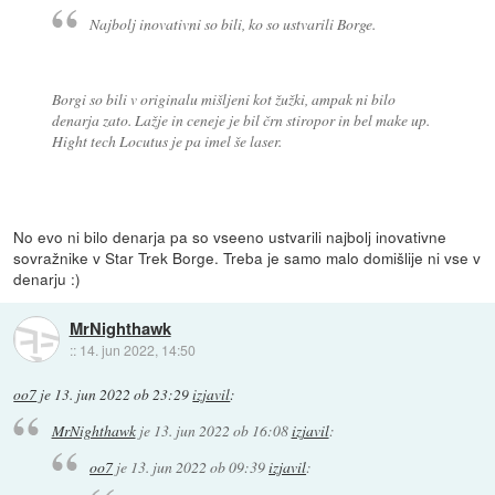
Najbolj inovativni so bili, ko so ustvarili Borge.
Borgi so bili v originalu mišljeni kot žužki, ampak ni bilo
denarja zato. Lažje in ceneje je bil črn stiropor in bel make up.
Hight tech Locutus je pa imel še laser.
No evo ni bilo denarja pa so vseeno ustvarili najbolj inovativne
sovražnike v Star Trek Borge. Treba je samo malo domišlije ni vse v
denarju :)
MrNighthawk
::
14. jun 2022, 14:50
oo7
je
13. jun 2022 ob 23:29
izjavil
:
MrNighthawk
je
13. jun 2022 ob 16:08
izjavil
:
oo7
je
13. jun 2022 ob 09:39
izjavil
: