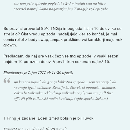
Jaz sem peto epizodo pogledal v 2-3 minutah sem na hitro
prevrtel naprej. Samo pogovarjanje nič magije iz 4 epizode.
Se pravi si prevertel 95% TNGja in pogledal tistih 10 delov, ko se
streljajo? Čist vredu epizoda, nadaljujejo kjer so končal, je mal
comic relief z body swap, ampak praktično vsi karakterji majo nek
growth.
Predlagam, da naj gre vsak čez vse tng epizode, v vsaki sezoni
najdem 10 poraznih delov. V prvih treh sezonah najbrž 15.
Phantomeye
je
2. jun 2022 ob 21:26
izjavil
:
sm kuj pogruntal, da gre za lahkotno epizodo... sem pa opazil, da
ne znajo igrat vulkance. Zvenijo ko človek, ki oponaša vulkanca.
Zakaj bi Vulkanka rekla drugi vulkanki "only you can pull this
off". Ni glih vulkanski način izražanja (ajde spocka štekam)
T’Pring je zadane. Eden izmed boljših je bil Tuvok.
MisterM
je
3. jun 2022 ob 10:28
izjavil
: