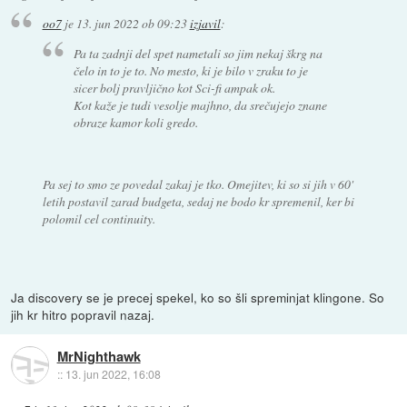
oo7
je
13. jun 2022 ob 09:23
izjavil
:
Pa ta zadnji del spet nametali so jim nekaj škrg na
čelo in to je to. No mesto, ki je bilo v zraku to je
sicer bolj pravljično kot Sci-fi ampak ok.
Kot kaže je tudi vesolje majhno, da srečujejo znane
obraze kamor koli gredo.
Pa sej to smo ze povedal zakaj je tko. Omejitev, ki so si jih v 60'
letih postavil zarad budgeta, sedaj ne bodo kr spremenil, ker bi
polomil cel continuity.
Ja discovery se je precej spekel, ko so šli spreminjat klingone. So
jih kr hitro popravil nazaj.
MrNighthawk
::
13. jun 2022, 16:08