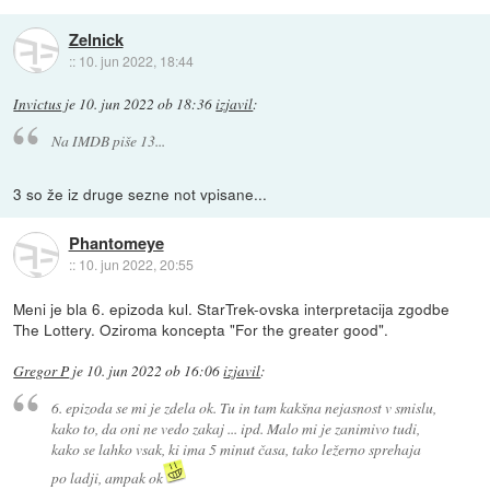
Zelnick
::
10. jun 2022, 18:44
Invictus
je
10. jun 2022 ob 18:36
izjavil
:
Na IMDB piše 13...
3 so že iz druge sezne not vpisane...
Phantomeye
::
10. jun 2022, 20:55
Meni je bla 6. epizoda kul. StarTrek-ovska interpretacija zgodbe
The Lottery. Oziroma koncepta "For the greater good".
Gregor P
je
10. jun 2022 ob 16:06
izjavil
:
6. epizoda se mi je zdela ok. Tu in tam kakšna nejasnost v smislu,
kako to, da oni ne vedo zakaj ... ipd. Malo mi je zanimivo tudi,
kako se lahko vsak, ki ima 5 minut časa, tako ležerno sprehaja
po ladji, ampak ok