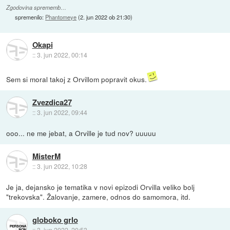
Zgodovina sprememb…
spremenilo:
Phantomeye
(
2. jun 2022 ob 21:30
)
Okapi
::
3. jun 2022, 00:14
Sem si moral takoj z Orvillom popravit okus.
Zvezdica27
::
3. jun 2022, 09:44
ooo... ne me jebat, a Orville je tud nov? uuuuu
MisterM
::
3. jun 2022, 10:28
Je ja, dejansko je tematika v novi epizodi Orvilla veliko bolj
"trekovska". Žalovanje, zamere, odnos do samomora, itd.
globoko grlo
::
3. jun 2022, 20:53