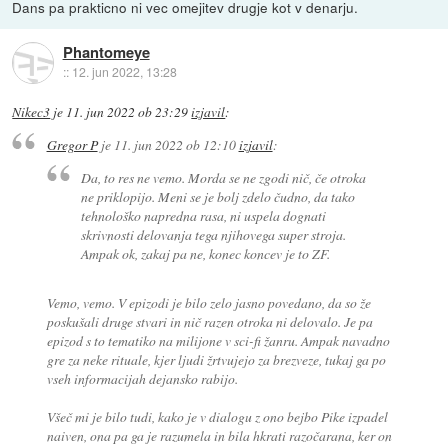
Dans pa prakticno ni vec omejitev drugje kot v denarju.
Phantomeye
::
12. jun 2022, 13:28
Nikec3
je
11. jun 2022 ob 23:29
izjavil
:
Gregor P
je
11. jun 2022 ob 12:10
izjavil
:
Da, to res ne vemo. Morda se ne zgodi nič, če otroka
ne priklopijo. Meni se je bolj zdelo čudno, da tako
tehnološko napredna rasa, ni uspela dognati
skrivnosti delovanja tega njihovega super stroja.
Ampak ok, zakaj pa ne, konec koncev je to ZF.
Vemo, vemo. V epizodi je bilo zelo jasno povedano, da so že
poskušali druge stvari in nič razen otroka ni delovalo. Je pa
epizod s to tematiko na milijone v sci-fi žanru. Ampak navadno
gre za neke rituale, kjer ljudi žrtvujejo za brezveze, tukaj ga po
vseh informacijah dejansko rabijo.
Všeč mi je bilo tudi, kako je v dialogu z ono bejbo Pike izpadel
naiven, ona pa ga je razumela in bila hkrati razočarana, ker on