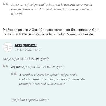
Saj so ustvarjalci povedali zakaj, radi bi ustvarili monsterja in
maaaal horror sceno. Mislim, da bodo Gorni glavni negativci v
tej seriji.
Možno ampak so z Gorni že načel canon, ker first contact z Gorni
naj bi bil v TOSu. Ampak mene to ni motilo. Vseeno dober del.
MrNighthawk
::
6. jun 2022, 16:40
oo7
je
6. jun 2022 ob 09:39
izjavil
:
BigWhale
je
6. jun 2022 ob 09:09
izjavil
:
A res nihce ni sposoben spisati vsaj pet vrstic
konkretne kritike in vse kar premorete je najstnisko
jamranje in jeza nad celim svetom?
Teb je bila 5 epizoda dobra ?