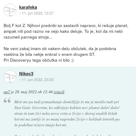
karafeka
::
11. jun 2022, 12:27
Bolj F kot Z. Njihovi predniki so sestavili napravo, ki rešuje planet,
ampak niti pod razno ne vejo kako deluje. To je, kot da mi nebi
razumeli parnega stroja...
Ne vem zakaj imam ob vakem delu občutek, da je podobna
vsebina že bila nekje enkrat v enem drugem ST.
Pri Discoveryu tega občutka ni bilo ;)
Nikec3
::
11. jun 2022, 23:20
oo7
je
28. maj 2022 ob 12:46
izjavil
:
Moti me pa tudi pomankanje domišljije to me je motilo tudi pri
Star Gate. Govorim, ko odkrijejo kakšen nov planet daleč daleč
stran in tam živi neka nova vrsta a živijo v skoraj enakih hišah
kot mi na zemlji če so manj napredni živijo v kolibah šotorih pa
še podobne težave imajo kot mi.