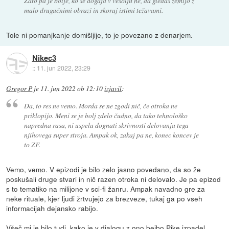
Zato pa je bolje, ko se dogaja v vesolju ne, da gledaš zemljo z
malo drugačnimi obrazi in skoraj istimi težavami.
Tole ni pomanjkanje domišljije, to je povezano z denarjem.
Nikec3
::
11. jun 2022, 23:29
Gregor P
je
11. jun 2022 ob 12:10
izjavil
:
Da, to res ne vemo. Morda se ne zgodi nič, če otroka ne
priklopijo. Meni se je bolj zdelo čudno, da tako tehnološko
napredna rasa, ni uspela dognati skrivnosti delovanja tega
njihovega super stroja. Ampak ok, zakaj pa ne, konec koncev je
to ZF.
Vemo, vemo. V epizodi je bilo zelo jasno povedano, da so že
poskušali druge stvari in nič razen otroka ni delovalo. Je pa epizod
s to tematiko na milijone v sci-fi žanru. Ampak navadno gre za
neke rituale, kjer ljudi žrtvujejo za brezveze, tukaj ga po vseh
informacijah dejansko rabijo.
Všeč mi je bilo tudi, kako je v dialogu z ono bejbo Pike izpadel