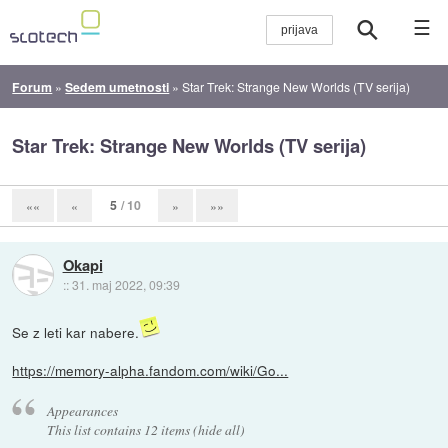
☰
Forum
»
Sedem umetnosti
»
Star Trek: Strange New Worlds (TV serija)
Star Trek: Strange New Worlds (TV serija)
5
/ 10
««
«
»
»»
Okapi
::
31. maj 2022, 09:39
Se z leti kar nabere.
https://memory-alpha.fandom.com/wiki/Go...
Appearances
This list contains 12 items (hide all)