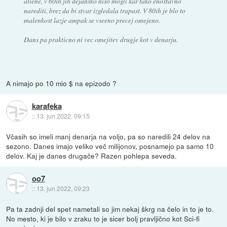
aliene, v 60ih jih dejansko niso mogli kar tako enostavno
narediti, brez da bi stvar izgledala trapast. V 80ih je blo to
malenkost lazje ampak se vseeno precej omejeno.
Dans pa prakticno ni vec omejitev drugje kot v denarju.
A nimajo po 10 mio $ na epizodo ?
karafeka
::
13. jun 2022, 09:15
Včasih so imeli manj denarja na voljo, pa so naredili 24 delov na
sezono. Danes imajo veliko več milijonov, posnamejo pa samo 10
delov. Kaj je danes drugače? Razen pohlepa seveda.
oo7
::
13. jun 2022, 09:23
Pa ta zadnji del spet nametali so jim nekaj škrg na čelo in to je to.
No mesto, ki je bilo v zraku to je sicer bolj pravljično kot Sci-fi