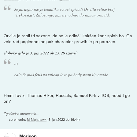
Je ja, dejansko je tematika v novi epizodi Orvilla veliko bolj
"trekovska". Žalovanje, zamere, odnos do samomora, itd.
Orville je rabil tri sezone, da se je odločil kakšen žanr sploh bo. Ga
zelo rad pogledam ampak character growth je pa porazen.
globoko grlo
je
3. jun 2022 ob 23:29
izjavil
:
ne
edin če maš fetiš na vulcan love pa body swap limonade
Hmm Tuvix, Thomas Riker, Rascals, Samuel Kirk v TOS, need I go
on?
Zgodovina sprememb…
spremenilo:
MrNighthawk
(
6. jun 2022 ob 16:44
)
Morison