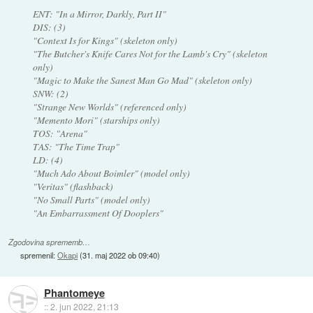
ENT: "In a Mirror, Darkly, Part II"
DIS: (3)
"Context Is for Kings" (skeleton only)
"The Butcher's Knife Cares Not for the Lamb's Cry" (skeleton
only)
"Magic to Make the Sanest Man Go Mad" (skeleton only)
SNW: (2)
"Strange New Worlds" (referenced only)
"Memento Mori" (starships only)
TOS: "Arena"
TAS: "The Time Trap"
LD: (4)
"Much Ado About Boimler" (model only)
"Veritas" (flashback)
"No Small Parts" (model only)
"An Embarrassment Of Dooplers"
Zgodovina sprememb…
spremenil:
Okapi
(
31. maj 2022 ob 09:40
)
Phantomeye
::
2. jun 2022, 21:13