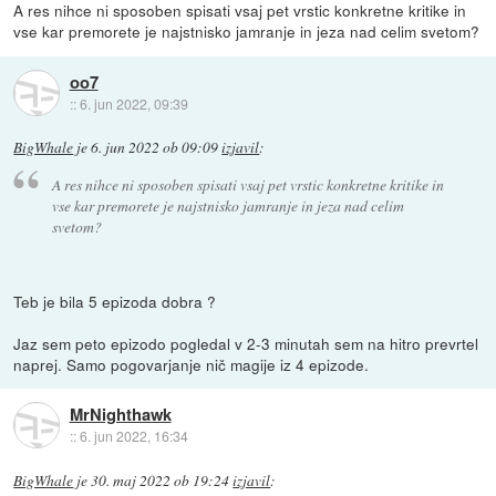
A res nihce ni sposoben spisati vsaj pet vrstic konkretne kritike in
vse kar premorete je najstnisko jamranje in jeza nad celim svetom?
oo7
::
6. jun 2022, 09:39
BigWhale
je
6. jun 2022 ob 09:09
izjavil
:
A res nihce ni sposoben spisati vsaj pet vrstic konkretne kritike in
vse kar premorete je najstnisko jamranje in jeza nad celim
svetom?
Teb je bila 5 epizoda dobra ?
Jaz sem peto epizodo pogledal v 2-3 minutah sem na hitro prevrtel
naprej. Samo pogovarjanje nič magije iz 4 epizode.
MrNighthawk
::
6. jun 2022, 16:34
BigWhale
je
30. maj 2022 ob 19:24
izjavil
: