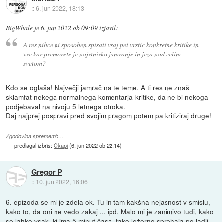
::
6. jun 2022, 18:13
BigWhale
je
6. jun 2022 ob 09:09
izjavil
:
A res nihce ni sposoben spisati vsaj pet vrstic konkretne kritike in
vse kar premorete je najstnisko jamranje in jeza nad celim
svetom?
Kdo se oglaša! Največji jamrač na te teme. A ti res ne znaš
sklamfat nekega normalnega komentarja-kritike, da ne bi nekoga
podjebaval na nivoju 5 letnega otroka.
Daj najprej pospravi pred svojim pragom potem pa kritiziraj druge!
Zgodovina sprememb…
predlagal izbris:
Okapi
(
6. jun 2022 ob 22:14
)
Gregor P
::
10. jun 2022, 16:06
6. epizoda se mi je zdela ok. Tu in tam kakšna nejasnost v smislu,
kako to, da oni ne vedo zakaj ... ipd. Malo mi je zanimivo tudi, kako
se lahko vsak, ki ima 5 minut časa, tako ležerno sprehaja po ladji,