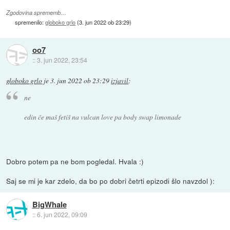
Zgodovina sprememb…
spremenilo:
globoko grlo
(
3. jun 2022 ob 23:29
)
oo7
::
3. jun 2022, 23:54
globoko grlo
je
3. jun 2022 ob 23:29
izjavil
:
ne
edin če maš fetiš na vulcan love pa body swap limonade
Dobro potem pa ne bom pogledal. Hvala :)
Saj se mi je kar zdelo, da bo po dobri četrti epizodi šlo navzdol ):
BigWhale
::
6. jun 2022, 09:09