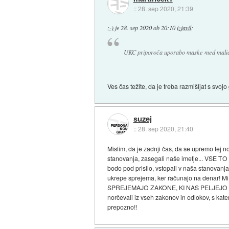
::
28. sep 2020, 21:39
;-)
je
28. sep 2020 ob 20:10
izjavil
:
UKC priporoča uporabo maske med malico
Ves čas težite, da je treba razmišljat s sv
suzej
::
28. sep 2020, 21:40
Mislim, da je zadnji čas, da se upremo tej n
stanovanja, zasegali naše imetje... VSE TO
bodo pod prisilo, vstopali v naša stanovanja,
ukrepe sprejema, ker računajo na denar! 
SPREJEMAJO ZAKONE, KI NAS PELJEJO V POGUB
norčevali iz vseh zakonov in odlokov, s kate
prepozno!!