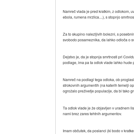
Namreč vlada je pred kratkim, z odlokom, uvr
ebola, rumena mrzlica....), s stopnjo smrtn
Za to skupino nalezljivih bolezni, s posebn
svobodo posameznika, da lahko odloča o svo
Dejstvo je, da je stopnja smrtnosti pri Covi
podlage, ima pa ta odlok vlade lahko hude 
Namreč na podlagi tega odloka, ob proglasitv
strokovnih argumentih (na katerih temelji op
ogrožalo preživetje populacije, da bi tako g
Ta odlok vlade je že objavljen v uradnem li
nami brez zares tehtnih argumentov.
Imam občutek, da poslanci (ki bodo v kratkem