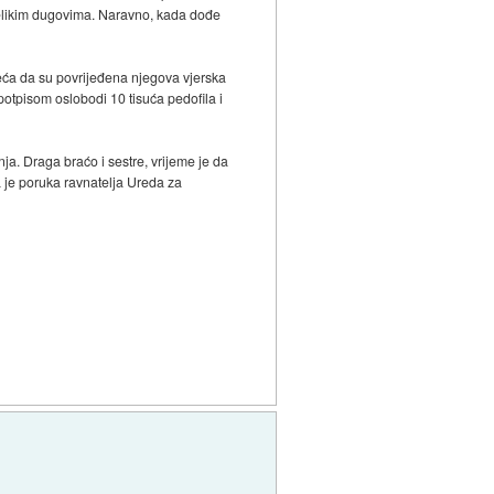
 velikim dugovima. Naravno, kada dođe
sjeća da su povrijeđena njegova vjerska
 potpisom oslobodi 10 tisuća pedofila i
nja. Draga braćo i sestre, vrijeme je da
a je poruka ravnatelja Ureda za