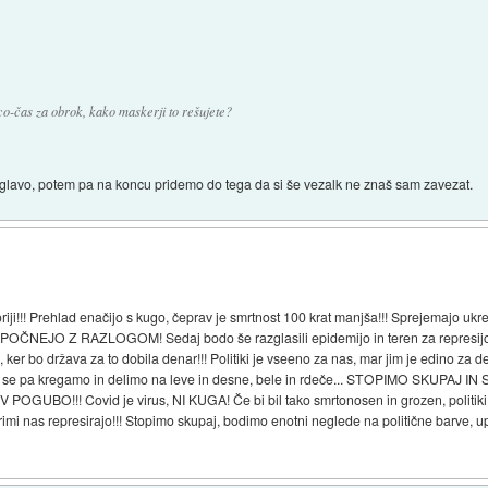
-čas za obrok, kako maskerji to rešujete?
ojo glavo, potem pa na koncu pridemo do tega da si še vezalk ne znaš sam zavezat.
oriji!!! Prehlad enačijo s kugo, čeprav je smrtnost 100 krat manjša!!! Sprejemajo uk
 POČNEJO Z RAZLOGOM! Sedaj bodo še razglasili epidemijo in teren za represijo na
 ker bo država za to dobila denar!!! Politiki je vseeno za nas, mar jim je edino za d
Mi se pa kregamo in delimo na leve in desne, bele in rdeče... STOPIMO SKUPAJ
O!!! Covid je virus, NI KUGA! Če bi bil tako smrtonosen in grozen, politiki in 
rimi nas represirajo!!! Stopimo skupaj, bodimo enotni neglede na politične barve, up