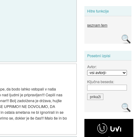
Hitre funkcije
seznam tem
Posebni izpisi
Avtor:
Ključna beseda:
repe, da bodo lahko vstopali v naša
d ljudmi je pripravljen!!! Cepili nas
enar!!! Bolj zadolžena je država, hujše
 IN SE UPRIMO!! NE DOVOLIMO, DA
ostala smetana ne bi ignorirali in se
rimo se, dokler je še čas!!! Malo še in bo