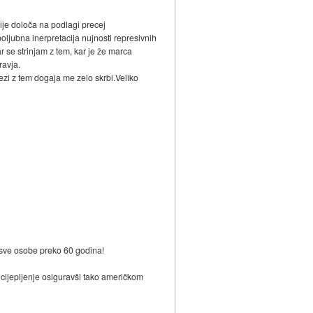
ije določa na podlagi precej
poljubna inerpretacija nujnosti represivnih
r se strinjam z tem, kar je že marca
ravja.
vezi z tem dogaja me zelo skrbi.Veliko
 sve osobe preko 60 godina!
 cijepljenje osiguravši tako američkom