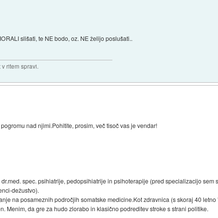
te MORALI slišati, te NE bodo, oz. NE želijo poslušati..
v ritem spravi.
 pogromu nad njimi.Pohitite, prosim, več tisoč vas je vendar!
 dr.med. spec. psihiatrije, pedopsihiatrije in psihoterapije (pred specializacijo sem
genci-dežustvo).
nje na posameznih področjih somatske medicine.Kot zdravnica (s skoraj 40 letno "k
en. Menim, da gre za hudo zlorabo in klasično podreditev stroke s strani politike.