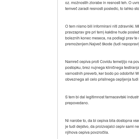
oz. možnostih zlorabe in resnosti teh. O uvrs
temveč zaradi resnosti posledic, to lahko st
O tem nismo bili informirani niti zdravniki. 
pravzaprav gre pri tem) kakšne hude posledi
boleznih konec meseca, na podlagi prav te u
premoženjem.Največ škode (tudi nepopravlji
Namreč cepiva proti Covidu temeljijo na povs
postopku, brez nujnega kliničnega testiranja
varnostnih preverb, ker bodo po odobritvi 
obveznega ali celo prisilnega cepljenja tud
S tem bi dal legitimnost farmacevtski indust
prepovedano.
Ni narobe to, da bi cepiva bila dostopna vs
je tudi dejstvo, da proizvajalci cepiv sami n
njihova cepiva povzročila.