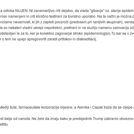
 odloka NUJEN. Ni zanemarljivo niti dejstvo, da vlada "gibanje" oz. stanje epidem
niso namenjeni in niti klinično testirani za tovrstno uporabo. Na ta način je možna 
cialne nevarnosti, ki jih z zapleti povzroči (predvsem pri ranljivih skupinah), venda
 da so nekateri vladni ukrepi nepotrebni, pretirani in ne služijo namenu varovanja zd
 odstavljen le za to, ker je korektno zagovarjal stroko (epidemiologijo).To kar se v z
o tem ne upajo spregovoriti zaradi pritiskov in diskreditacij.
ediji šute, farmaceutske korporacije bijesne, a Alemka i Capak traže da se cijepe
ijest dalje od naroda. Ne žele da znaju kako je predsjednik Trump zabranio obvezno
aštitu