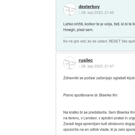
dexterboy
::
28. sep 2020, 21:46
Lahko kričiš, kolikor te je volja, tisti, ki bi 
Howgh, pisal sem.
Ko ne gre več, ko se ustavi, RESET Vas spet 
rusilec
::
28. sep 2020, 21:47
Zdravniki se počasi začenjajo oglašati kljub
Pismo spoštovane dr. Biserke Ilin:
Na kratko bi se predstavila. Sem Biserka Ilin
na terenu, v Lendavi, v splošni praksi in ur
Zaradi tega spremljam tudi strokovno dogaja
opozorila na en odlok vlade, ki je zelo spor