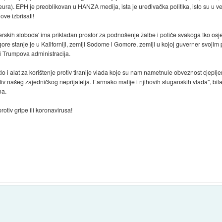
 eura). EPH je preoblikovan u HANZA medija, ista je uređivačka politika, isto su u
ove izbrisati!
 vjerskih sloboda' ima prikladan prostor za podnošenje žalbe i potiče svakoga tko o
jgore stanje je u Kaliforniji, zemlji Sodome i Gomore, zemlji u kojoj guverner svojim
i Trumpova administracija.
o i alat za korištenje protiv tiranije vlada koje su nam nametnule obveznost cjeplje
v našeg zajedničkog neprijatelja. Farmako mafije i njihovih sluganskih vlada'', bil
na.
rotiv gripe ili koronavirusa!
)