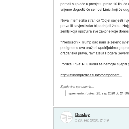
primali su plaće u prosjeku preko 10 tisuća
vrijeme dogoditi će se novi Linić, koji će dug
Nova internetska stranica 'Odjel savjesti i
prava ili savjest kako bi podnijeli žalbu. Na
zemlji koja opstruira sve zakone koje donos
''Predsjednik Trump dao nam je zeleno svjetl
podignemo ovo oružje i upotrijebimo ga proti
građanska prava, ravnatelja Rogera Severi
Poruka IPL-a: Ni u ludilu se nemojte cijepiti p
http://istinomprotivlazi.info/component...
Zgodovina sprememb…
spremenilo:
rusilec
(
28. sep 2020 ob 21:50
DeeJay
::
28. sep 2020, 21:49