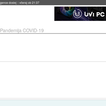
 umetne inteligence
::
včeraj ob 21:23
Pandemija COVID-19