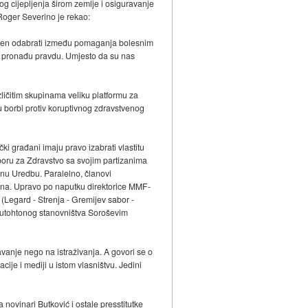
g cijepljenja širom zemlje i osiguravanje
Roger Severino je rekao:
isiljen odabrati između pomaganja bolesnim
ije pronađu pravdu. Umjesto da su nas
zličitim skupinama veliku platformu za
s u borbi protiv koruptivnog zdravstvenog
ki građani imaju pravo izabrati vlastitu
odboru za Zdravstvo sa svojim partizanima
inu Uredbu. Paralelno, članovi
dina. Upravo po naputku direktorice MMF-
(Legard - Strenja - Gremijev sabor -
autohtonog stanovništva Soroševim
nje nego na istraživanja. A govori se o
cije i mediji u istom vlasništvu. Jedini
novinari Butković i ostale presstitutke