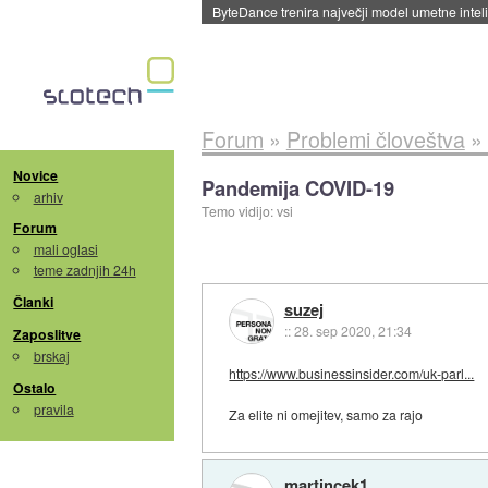
Spletne strani začele streči oglase za agente
Forum
»
Problemi človeštva
»
Novice
Pandemija COVID-19
arhiv
Temo vidijo: vsi
Forum
mali oglasi
teme zadnjih 24h
Članki
suzej
::
28. sep 2020, 21:34
Zaposlitve
brskaj
https://www.businessinsider.com/uk-parl...
Ostalo
pravila
Za elite ni omejitev, samo za rajo
martincek1