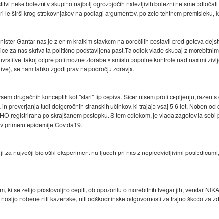
titvi neke bolezni v skupino najbolj ogrožojočih nalezljivih bolezni ne sme odločati 
ori le širši krog strokovnjakov na podlagi argumentov, po zelo tehtnem premisleku, 
Minister Gantar nas je z enim kratkim stavkom na poročilih postavil pred gotova dejst
ce za nas skriva ta politično podstavljena past.Ta odlok vlade skupaj z morebitni
vrstitve, takoj odpre poti možne zlorabe v smislu popolne kontrole nad našimi živl
ve), se nam lahko zgodi prav na področju zdravja.
em drugačnih konceptih kot "stari" tip cepiva. Sicer nisem proti cepljenju, razen s c
 in preverjanja tudi dolgoročnih stranskih učinkov, ki trajajo vsaj 5-6 let. Noben od
WHO registrirana po skrajšanem postopku. S tem odlokom, je vlada zagotovila sebi
i v primeru epidemije Covida19.
riji za največji biološki eksperiment na ljudeh pri nas z nepredvidljivimi posledicam
em, ki se želijo prostovoljno cepiti, ob opozorilu o morebitnih tveganjih, vendar N
e nosijo nobene niti kazenske, niti odškodninske odgovornosti za trajno škodo za zdra