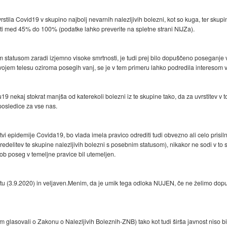
stila Covid19 v skupino najbolj nevarnih nalezljivih bolezni, kot so kuga, ter skup
osti med 45% do 100% (podatke lahko preverite na spletne strani NIJZa).
im statusom zaradi izjemno visoke smrtnosti, je tudi prej bilo dopuščeno poseganje 
jem telesu oziroma posegih vanj, se je v tem primeru lahko podredila interesom v
du19 nekaj stokrat manjša od katerekoli bolezni iz te skupine tako, da za uvrstitev v
posledice za vse nas.
i epidemije Covida19, bo vlada imela pravico odrediti tudi obvezno ali celo prisiln
redelitev te skupine nalezljivih bolezni s posebnim statusom), nikakor ne sodi v to 
rob poseg v temeljne pravice bil utemeljen.
stu (3.9.2020) in veljaven.Menim, da je umik tega odloka NUJEN, če ne želimo dopus
 glasovali o Zakonu o Nalezljivih Boleznih-ZNB) tako kot tudi širša javnost niso bi