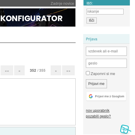
Išči:
Zadnje novice
Prijava
352
/ 355
««
«
»
»»
Zapomni si me
nov uporabnik
pozabili geslo?