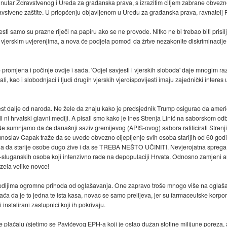
nutar Zdravstvenog i Ureda za građanska prava, s izrazitim ciljem zabrane obvezno
ravstvene zaštite. U priopćenju objavljenom u Uredu za građanska prava, ravnatelj 
vjesti samo su prazne riječi na papiru ako se ne provode. Nitko ne bi trebao biti pr
ili vjerskim uvjerenjima, a nova će podjela pomoći da žrtve nezakonite diskriminac
promjena i počinje ovdje i sada. 'Odjel savjesti i vjerskih sloboda' daje mnogim ra
li, kao i slobodnjaci i ljudi drugih vjerskih vjeroispovijesti imaju zajednički intere
jest dalje od naroda. Ne žele da znaju kako je predsjednik Trump osigurao da američ
li ni hrvatski glavni mediji. A pisali smo kako je Ines Strenja Linić na saborskom 
e sumnjamo da će današnji saziv gremijevog (APIS-ovog) sabora ratificirati Strenj
noslav Capak traže da se uvede obvezno cijepljenje svih osoba starijih od 60 go
ila da starije osobe dugo žive i da se TREBA NEŠTO UČINITI. Nevjerojatna sprega 
o-sluganskih osoba koji intenzivno rade na depopulaciji Hrvata. Odnosno zamjeni 
zela velike novce!
dijima ogromne prihoda od oglašavanja. One zapravo troše mnogo više na oglašava
aća da je to jedna te ista kasa, novac se samo prelijeva, jer su farmaceutske korpora
 instalirani zastupnici koji ih pokrivaju.
plaćaju (sjetimo se Pavićevog EPH-a koji je ostao dužan stotine milijune poreza, a 