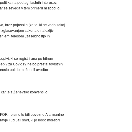
politika na podlagi lastnih interesov,
kar se seveda v tem primeru ni zgodilo.
va, brez pojasnila (za te, ki ne vedo zakaj
m izglasovanjem zakona o nalezljivih
jenjem, telesom , zasebnostjo in
epivi, ki so registrirana po hitrem
 cepiv za Covid19 ne bo prestal tovrstnih
 prosto pot do možnosti uvedbe
i, kar je z Ženevsko konvencijo
IKAKOR ne sme to biti obvezno.Alarmantno
vje ljudi, ali smrt, ki jo bodo morebiti