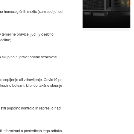
ino hemoragičnih mrzlic (sem sodijo tudi
v temeljne pravice ljudi (v osebno
ečiine).
 to skupino ni prav nobene strokovne
o cepljenje ali zdravljenje. Covid19 po
skupino bolezni, ki bi do takšne stopnje
titi popolno kontrolo in represijo nad
li informirani o posledicah tega odloka