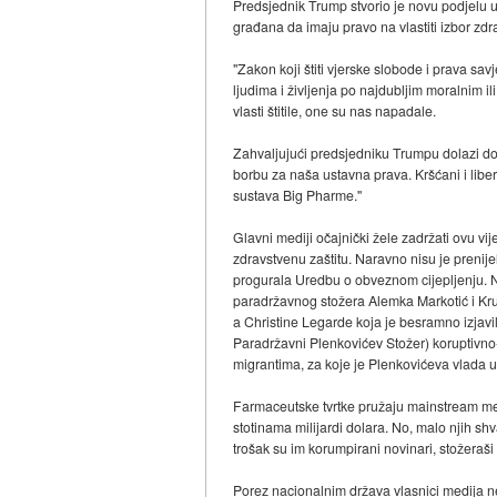
Predsjednik Trump stvorio je novu podjelu u
građana da imaju pravo na vlastiti izbor zd
"Zakon koji štiti vjerske slobode i prava sa
ljudima i življenja po najdubljim moralnim 
vlasti štitile, one su nas napadale.
Zahvaljujući predsjedniku Trumpu dolazi do 
borbu za naša ustavna prava. Kršćani i libera
sustava Big Pharme.''
Glavni mediji očajnički žele zadržati ovu vi
zdravstvenu zaštitu. Naravno nisu je prenije
progurala Uredbu o obveznom cijepljenju. N
paradržavnog stožera Alemka Markotić i Kru
a Christine Legarde koja je besramno izjav
Paradržavni Plenkovićev Stožer) koruptivn
migrantima, za koje je Plenkovićeva vlada u
Farmaceutske tvrtke pružaju mainstream me
stotinama milijardi dolara. No, malo njih shv
trošak su im korumpirani novinari, stožeraši i
Porez nacionalnim država vlasnici medija ne 