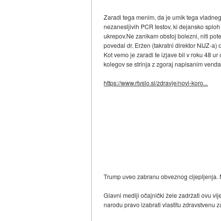
Zaradi tega menim, da je umik tega vladnega
nezanesljivih PCR testov, ki dejansko sploh 
ukrepov.Ne zanikam obstoj bolezni, niti poten
povedal dr. Eržen (takratni direktor NIJZ-a)
Kot vemo je zaradi te izjave bil v roku 48 ur
kolegov se strinja z zgoraj napisanim vendar 
https://www.rtvslo.si/zdravje/novi-koro...
Trump uveo zabranu obveznog cijepljenja. M
Glavni mediji očajnički žele zadržati ovu v
narodu pravo izabrati vlastitu zdravstvenu z