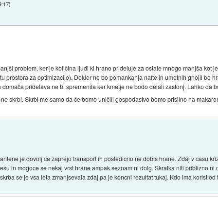
9:17
)
njši problem, ker je količina ljudi ki hrano prideluje za ostale mnogo manjša kot je 
 tu prostora za optimizacijo). Dokler ne bo pomankanja nafte in umetnih gnojil bo h
 pa domača pridelava ne bi spremenila ker kmetje ne bodo delali zastonj. Lahko da
i ne skrbi. Skrbi me samo da če bomo uničili gospodastvo bomo prisilno na makar
tene je dovolj ce zaprejo transport in posledicno ne dobis hrane. Zdaj v casu kriz
u in mogoce se nekaj vrst hrane ampak seznam ni dolg. Skratka niti priblizno ni 
rba se je vsa leta zmanjsevala zdaj pa je koncni rezultat tukaj. Kdo ima korist od 