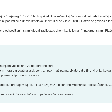
j ta "meje regij", "občin" lahko priostriš pa rečeš, kaj če bi morali vsi ostati znotraj 
em bi pač vsi cele dneve kmetovali in vrnili bi se v leto ~1800. Razen če govoriš o 
a od pozitivnih strani globalizacije za slehernika, ki je naj*** na drugi strani. Pl
o manj, da več ostane za nepotrebno šaro.
o in morajo gledat na vsak cent, ampak imaš pa marsikatero družino, ki bi lahko dal
jo potem za iphone in podobno.
 pridelke prodajo v tujino, mi pa nazaj vozimo ceneno Madžarsko/Polsko/Špansko/..
 pre poceni. Da se splača vozi paradajz čez celo evropo.