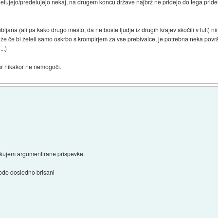
idelujejo/predelujejo nekaj, na drugem koncu države najbrž ne pridejo do tega pride
ana (ali pa kako drugo mesto, da ne boste ljudje iz drugih krajev skočili v luft) nim
 že če bi želeli samo oskrbo s krompirjem za vse prebivalce, je potrebna neka površi
..)
ar nikakor ne nemogoči.
ičakujem argumentirane prispevke.
odo dosledno brisani