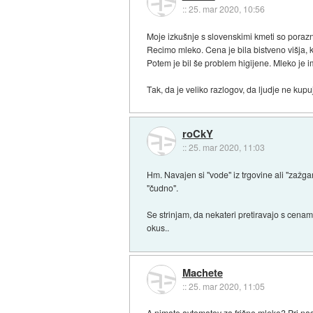
::
25. mar 2020, 10:56
Moje izkušnje s slovenskimi kmeti so poraz
Recimo mleko. Cena je bila bistveno višja, ko
Potem je bil še problem higijene. Mleko je i
Tak, da je veliko razlogov, da ljudje ne kupu
roCkY
::
25. mar 2020, 11:03
Hm. Navajen si "vode" iz trgovine ali "zažg
"čudno".
Se strinjam, da nekateri pretiravajo s cenami
okus..
Machete
::
25. mar 2020, 11:05
A nimate avtomatov za frišno mleko? Pri nas 