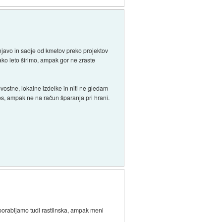
njavo in sadje od kmetov preko projektov
sako leto širimo, ampak gor ne zraste
ostne, lokalne izdelke in niti ne gledam
tos, ampak ne na račun šparanja pri hrani.
Uporabljamo tudi rastlinska, ampak meni