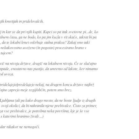
jih kmetijah in pridelovalcih.
 in kar se da pri njih kupiti. Kupci so pa itak svetovne pi...de, ko
lnem času, ga ne bodo, ko pa jim kuzla v rit skače, takrat bi pa
, da te lokalni kmet oskrbuje stalna praksa? Zakaj smo taki
 nekakovostno uvoženo (in pogosto) procesirano hrano v
 tujcem?
č na nivoju države, drugič na lokalnem nivoju. Če se slučajno
 napade, enostavno nas pustijo, da umremo od lakote, ker nimamo
od uvoza.
/pridelujejo/predelujejo nekaj, na drugem koncu države najbrž
učajno zaprejo meje regij/občin, potem smo brez.
ubljana (ali pa kako drugo mesto, da ne boste ljudje iz drugih
v svoji okolici, da bi nahranila njene prebivalce. Čisto za primer,
za vse prebivalce, je potrebna neka površina, kje je še vse
 s katerimi hranimo živali ...)
endar nikakor ne nemogoči.