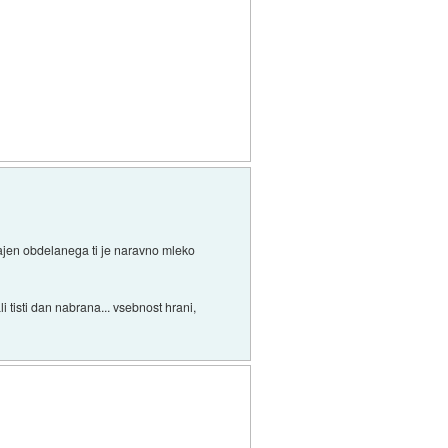
vajen obdelanega ti je naravno mleko
i tisti dan nabrana... vsebnost hrani,