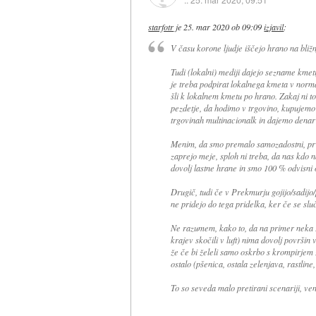
starfotr
je
25. mar 2020 ob 09:09
izjavil
:
V času korone ljudje iščejo hrano na bližn
Tudi (lokalni) mediji dajejo sezname kmetij
je treba podpirat lokalnega kmeta v norma
šli k lokalnem kmetu po hrano. Zakaj ni to
pezdetje, da hodimo v trgovino, kupujemo
trgovinah multinacionalk in dajemo denar
Menim, da smo premalo samozadostni, prvi
zaprejo meje, sploh ni treba, da nas kdo
dovolj lastne hrane in smo 100 % odvisni 
Drugič, tudi če v Prekmurju gojijo/sadijo
ne pridejo do tega pridelka, ker če se sl
Ne razumem, kako to, da na primer neka Lj
krajev skočili v luft) nima dovolj površin 
že če bi želeli samo oskrbo s krompirjem 
ostalo (pšenica, ostala zelenjava, rastline,
To so seveda malo pretirani scenariji, v