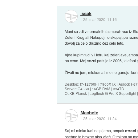
issak
::
25. mar 2020, 11:16
Meni se zdi v normalnih razmerah vse iz Slo
Zeleni Krog ali Nakupujmo skupaj, pa razne ek
dovolj za celo družino čez celo leto.
Ajde kupim tudi v Hofru kaj zelenjave, ampa
na ceno. Moj vozni park je iz 2006, telefoni
Živali ne jem, mlekomati me ne ganejo, ker 
Desktop: i7-12700F | 7900XTX | Asrock H6
Server: G4560 | 16GB RAM | 3x4TB
OLKB Planck | Logitech G Pro X Superlight
Machete
::
25. mar 2020, 11:24
Saj mi mleka tudi ne pijemo, ampak
otroci
p
osebno te brozge niso všeč. Otrokom pa menda