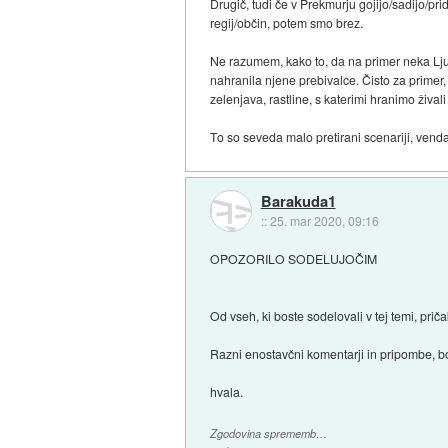
Drugič, tudi če v Prekmurju gojijo/sadijo/pr
regij/občin, potem smo brez.
Ne razumem, kako to, da na primer neka Ljublj
nahranila njene prebivalce. Čisto za primer,
zelenjava, rastline, s katerimi hranimo živali .
To so seveda malo pretirani scenariji, vend
Barakuda1
::
25. mar 2020, 09:16
OPOZORILO SODELUJOČIM
Od vseh, ki boste sodelovali v tej temi, pr
Razni enostavčni komentarji in pripombe, b
hvala.
Zgodovina sprememb…