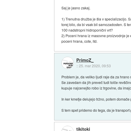
Saj je jasno zakaj.
1) Trenutna družba je šla v specializacijo. Sa
torej bilo, da bi vsak bil samozadosten. S t
100 nadstropni hidroponični vrt?
2) Poceni hrana iz masovne proizvodnje je en
poceni hrana, cote, itd.
PrimoZ_
::
25. mar 2020, 09:53
Problem je, da veliko ljudi raje da za hran
Se zavedam da jih preveč tudi tolče revščin
kupuje najcenejšo robo iz trgovine, da ima
In ker kmetje delujejo tržno, potem domače
S tem spet pridemo do tega, da je transport
tikitoki