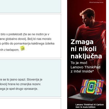
bilo v preteklosti (če se ne motim je v
rane globalno dovolj. Bolj bi nas moralo
 bo prišlo do pomankanja kakšnega izdelka
onih z kečapom.
e se to jasno opazi. Slovenija je
dovolj hrane ko zmanjka rezerv.
tega je spet drugo vprasanje.