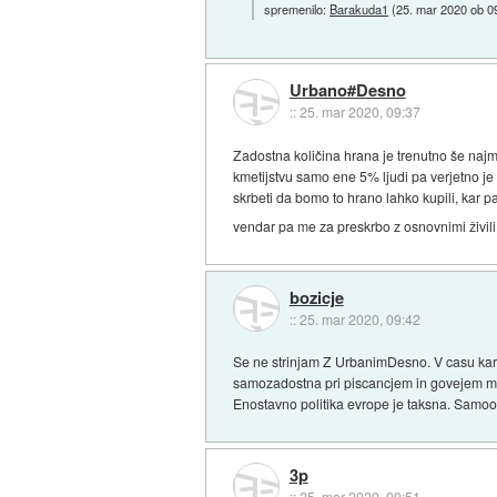
spremenilo:
Barakuda1
(
25. mar 2020 ob 0
Urbano#Desno
::
25. mar 2020, 09:37
Zadostna količina hrana je trenutno še najma
kmetijstvu samo ene 5% ljudi pa verjetno je
skrbeti da bomo to hrano lahko kupili, kar
vendar pa me za preskrbo z osnovnimi živil
bozicje
::
25. mar 2020, 09:42
Se ne strinjam Z UrbanimDesno. V casu karan
samozadostna pri piscancjem in govejem mes
Enostavno politika evrope je taksna. Samoosk
3p
::
25. mar 2020, 09:51