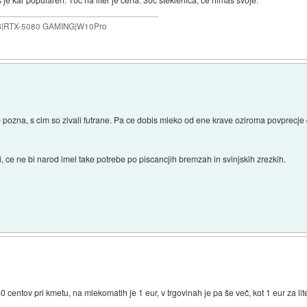
B|RTX-5080 GAMING|W10Pro
 pozna, s cim so zivali futrane. Pa ce dobis mleko od ene krave oziroma povprecje
, ce ne bi narod imel take potrebe po piscancjih bremzah in svinjskih zrezkih.
)
0 centov pri kmetu, na mlekomatih je 1 eur, v trgovinah je pa še več, kot 1 eur za lit