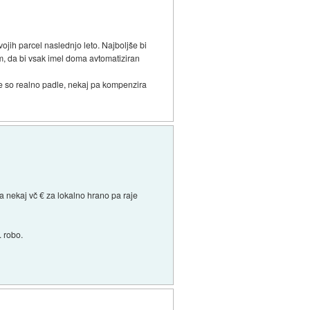
svojih parcel naslednjo leto. Najboljše bi
tem, da bi vsak imel doma avtomatiziran
ače so realno padle, nekaj pa kompenzira
a nekaj vč € za lokalno hrano pa raje
. robo.