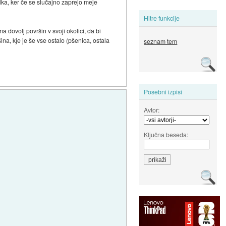
lka, ker če se slučajno zaprejo meje
Hitre funkcije
a dovolj površin v svoji okolici, da bi
na, kje je še vse ostalo (pšenica, ostala
seznam tem
Posebni izpisi
Avtor:
Ključna beseda: