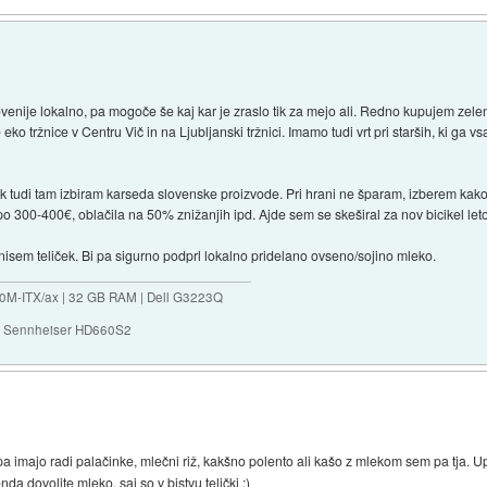
venije lokalno, pa mogoče še kaj kar je zraslo tik za mejo ali. Redno kupujem zele
o tržnice v Centru Vič in na Ljubljanski tržnici. Imamo tudi vrt pri starših, ki ga v
k tudi tam izbiram karseda slovenske proizvode. Pri hrani ne šparam, izberem kakov
 po 300-400€, oblačila na 50% znižanjih ipd. Ajde sem se skeširal za nov bicikel le
nisem teliček. Bi pa sigurno podprl lokalno pridelano ovseno/sojino mleko.
70M-ITX/ax | 32 GB RAM | Dell G3223Q
 | Sennheiser HD660S2
a imajo radi palačinke, mlečni riž, kakšno polento ali kašo z mlekom sem pa tja. 
 dovolite mleko, saj so v bistvu telički :)