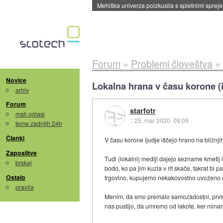
Evropska vesoljska agencija razvija svojo rak
Forum
»
Problemi človeštva
»
Novice
Lokalna hrana v času korone (
arhiv
Forum
starfotr
mali oglasi
::
25. mar 2020, 09:09
teme zadnjih 24h
Članki
V času korone ljudje iščejo hrano na bližnjih
Zaposlitve
Tudi (lokalni) mediji dajejo sezname kmetij 
brskaj
bodo, ko pa jim kuzla v rit skače, takrat bi
Ostalo
trgovino, kupujemo nekakovostno uvoženo (
pravila
Menim, da smo premalo samozadostni, prvič 
nas pustijo, da umremo od lakote, ker nima