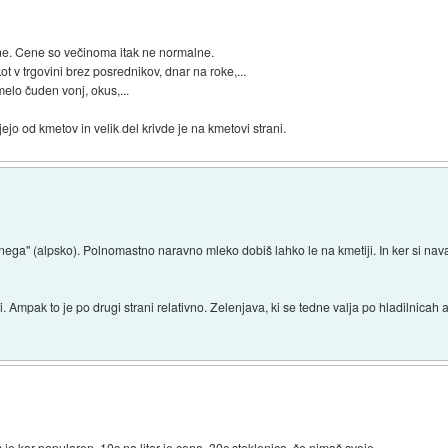
ne. Cene so večinoma itak ne normalne.
t v trgovini brez posrednikov, dnar na roke,...
melo čuden vonj, okus,...
jejo od kmetov in velik del krivde je na kmetovi strani.
anega" (alpsko). Polnomastno naravno mleko dobiš lahko le na kmetiji. In ker si na
. Ampak to je po drugi strani relativno. Zelenjava, ki se tedne valja po hladilnicah al
je kar popularen. 10c na liter je cena. 30c steklenica, če nimaš svoje.