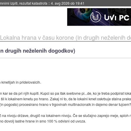
eto za večkratno uporabo
::
4. avg 2026 ob 19:41
Lokalna hrana v času korone (in drugih neželenih 
in drugih neželenih dogodkov)
 kmetijah in pridelovalcih.
in kar se da pri njih kupiti. Kupci so pa itak svetovne pi...de, ko je treba podpirat
 pa šli k lokalnem kmetu po hrano. Zakaj ni to, da te lokalni kmet oskrbuje stalna pr
in pogosto) procesirano hrano v trgovinah multinacionalk in dajemo denar tujcem
na nivoju države, drugič na lokalnem nivoju. Če se slučajno zaprejo meje, sploh 
mo dovolj lastne hrane in smo 100 % odvisni od uvoza.