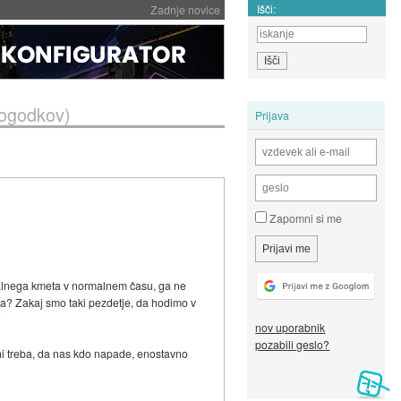
Išči:
Zadnje novice
dogodkov)
Prijava
Zapomni si me
 lokalnega kmeta v normalnem času, ga ne
aksa? Zakaj smo taki pezdetje, da hodimo v
?
nov uporabnik
pozabili geslo?
ni treba, da nas kdo napade, enostavno