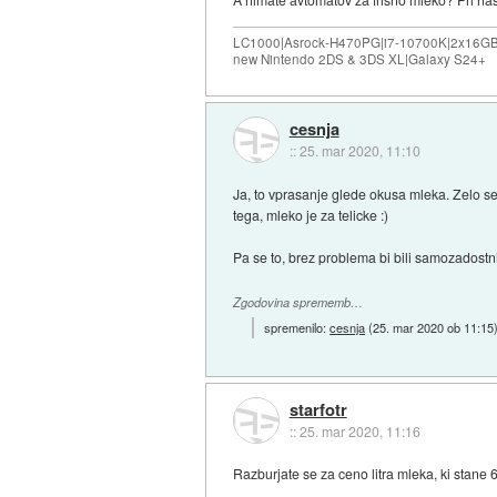
LC1000|Asrock-H470PG|i7-10700K|2x16G
new Nintendo 2DS & 3DS XL|Galaxy S24+
cesnja
::
25. mar 2020, 11:10
Ja, to vprasanje glede okusa mleka. Zelo se
tega, mleko je za telicke :)
Pa se to, brez problema bi bili samozadostni
Zgodovina sprememb…
spremenilo:
cesnja
(
25. mar 2020 ob 11:15
starfotr
::
25. mar 2020, 11:16
Razburjate se za ceno litra mleka, ki stane 6