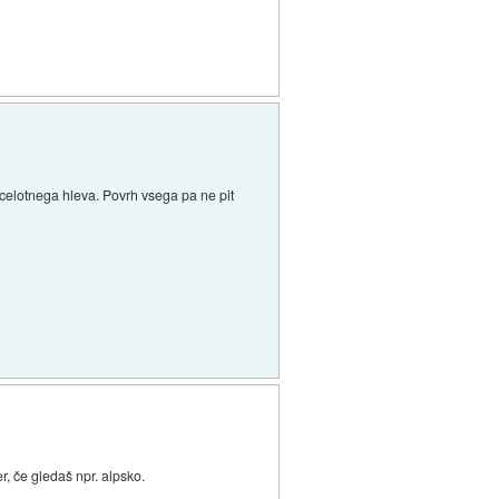
 celotnega hleva. Povrh vsega pa ne pit
er, če gledaš npr. alpsko.