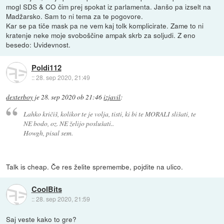
mogl SDS & CO čim prej spokat iz parlamenta. Janšo pa izselt na
Madžarsko. Sam to ni tema za te pogovore.
Kar se pa tiče mask pa ne vem kaj tolk komplicirate. Zame to ni
kratenje neke moje svoboščine ampak skrb za soljudi. Z eno
besedo: Uvidevnost.
Poldi112
::
28. sep 2020, 21:49
dexterboy
je
28. sep 2020 ob 21:46
izjavil
:
Lahko kričiš, kolikor te je volja, tisti, ki bi te MORALI slišati, te
NE bodo, oz. NE želijo poslušati..
Howgh, pisal sem.
Talk is cheap. Če res želite spremembe, pojdite na ulico.
CoolBits
::
28. sep 2020, 21:59
Saj veste kako to gre?