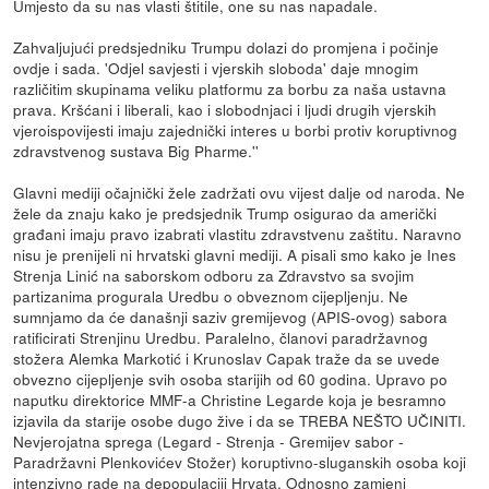
Umjesto da su nas vlasti štitile, one su nas napadale.
Zahvaljujući predsjedniku Trumpu dolazi do promjena i počinje
ovdje i sada. 'Odjel savjesti i vjerskih sloboda' daje mnogim
različitim skupinama veliku platformu za borbu za naša ustavna
prava. Kršćani i liberali, kao i slobodnjaci i ljudi drugih vjerskih
vjeroispovijesti imaju zajednički interes u borbi protiv koruptivnog
zdravstvenog sustava Big Pharme.''
Glavni mediji očajnički žele zadržati ovu vijest dalje od naroda. Ne
žele da znaju kako je predsjednik Trump osigurao da američki
građani imaju pravo izabrati vlastitu zdravstvenu zaštitu. Naravno
nisu je prenijeli ni hrvatski glavni mediji. A pisali smo kako je Ines
Strenja Linić na saborskom odboru za Zdravstvo sa svojim
partizanima progurala Uredbu o obveznom cijepljenju. Ne
sumnjamo da će današnji saziv gremijevog (APIS-ovog) sabora
ratificirati Strenjinu Uredbu. Paralelno, članovi paradržavnog
stožera Alemka Markotić i Krunoslav Capak traže da se uvede
obvezno cijepljenje svih osoba starijih od 60 godina. Upravo po
naputku direktorice MMF-a Christine Legarde koja je besramno
izjavila da starije osobe dugo žive i da se TREBA NEŠTO UČINITI.
Nevjerojatna sprega (Legard - Strenja - Gremijev sabor -
Paradržavni Plenkovićev Stožer) koruptivno-sluganskih osoba koji
intenzivno rade na depopulaciji Hrvata. Odnosno zamjeni