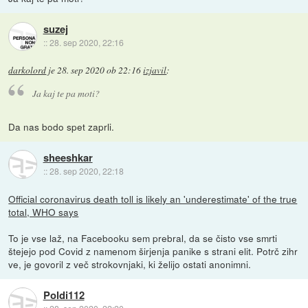
suzej
::
28. sep 2020, 22:16
darkolord
je
28. sep 2020 ob 22:16
izjavil
:
Ja kaj te pa moti?
Da nas bodo spet zaprli.
sheeshkar
::
28. sep 2020, 22:18
Official coronavirus death toll is likely an 'underestimate' of the true
total, WHO says
To je vse laž, na Facebooku sem prebral, da se čisto vse smrti
štejejo pod Covid z namenom širjenja panike s strani elit. Potrč zihr
ve, je govoril z več strokovnjaki, ki želijo ostati anonimni.
Poldi112