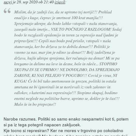
suzej
je
28. sep 2020 ob 21:40
izjavil
:
Mislim, da je zadnji čas, da se upremo tej noriji!!! Prehlad
enačijo s kugo, čeprav je smrtnost 100 krat manjša!!!
Sprejemajo ukrepe, da bodo lahko vstopali v naša stanovanja,
zasegali naše imetje... VSE TO POČNEJO Z RAZLOGOM! Sedaj
bodo še razglasili epidemijo in teren za represijo nad ljudmi je
pripravljen!!! Cepili nas bodo pod prisilo, vstopali v naša
stanovanja, ker bo država za to dobila denar!!! Politiki je
vseeno za nas, mar jim je edino za denar!!! Bolj zadolžena je
država, hujše ukrepe sprejema, ker računajo na denar! Mi se pa
kregamo in delimo na leve in desne, bele in rdeče... STOPIMO
SKUPAJ IN SE UPRIMO!! NE DOVOLIMO, DA SPREJEMAJO
ZAKONE, KI NAS PELJEJO V POGUBO!!! Covid je virus, NI
KUGA! Če bi bil tako smrtonosen in grozen, politiki in ostala
smetana ne bi ignorirali in se norčevali iz vseh zakonov in
odlokov, s katerimi nas represirajo!!! Stopimo skupaj, bodimo
enotni neglede na politične barve, uprimo se, dokler je še čas!!!
Malo še in bo prepozno!!
Narobe razumes. Politiki so samo enako nespametni kot ti, potem
si pa iz tega potegnil napacen zakljucek.
Kje tocno si represiran? Ker ne mores v trgovino po cokoladno