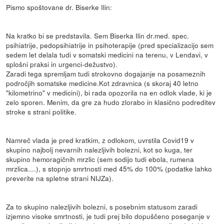
Pismo spoštovane dr. Biserke Ilin:
Na kratko bi se predstavila. Sem Biserka Ilin dr.med. spec.
psihiatrije, pedopsihiatrije in psihoterapije (pred specializacijo sem
sedem let delala tudi v somatski medicini na terenu, v Lendavi, v
splošni praksi in urgenci-dežustvo).
Zaradi tega spremljam tudi strokovno dogajanje na posameznih
področjih somatske medicine.Kot zdravnica (s skoraj 40 letno
"kilometrino" v medicini), bi rada opozorila na en odlok vlade, ki je
zelo sporen. Menim, da gre za hudo zlorabo in klasično podreditev
stroke s strani politike.
Namreč vlada je pred kratkim, z odlokom, uvrstila Covid19 v
skupino najbolj nevarnih nalezljivih bolezni, kot so kuga, ter
skupino hemoragičnih mrzlic (sem sodijo tudi ebola, rumena
mrzlica....), s stopnjo smrtnosti med 45% do 100% (podatke lahko
preverite na spletne strani NIJZa).
Za to skupino nalezljivih bolezni, s posebnim statusom zaradi
izjemno visoke smrtnosti, je tudi prej bilo dopuščeno poseganje v