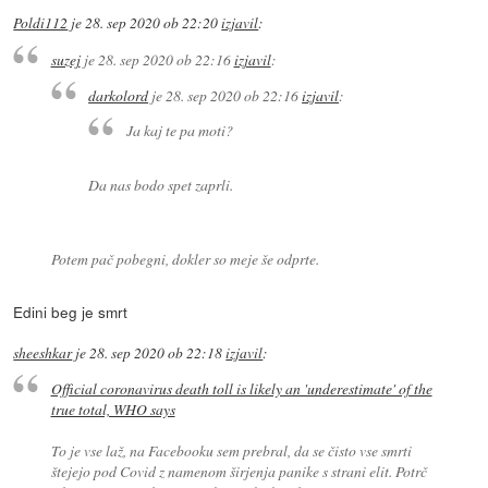
Poldi112
je
28. sep 2020 ob 22:20
izjavil
:
suzej
je
28. sep 2020 ob 22:16
izjavil
:
darkolord
je
28. sep 2020 ob 22:16
izjavil
:
Ja kaj te pa moti?
Da nas bodo spet zaprli.
Potem pač pobegni, dokler so meje še odprte.
Edini beg je smrt
sheeshkar
je
28. sep 2020 ob 22:18
izjavil
:
Official coronavirus death toll is likely an 'underestimate' of the
true total, WHO says
To je vse laž, na Facebooku sem prebral, da se čisto vse smrti
štejejo pod Covid z namenom širjenja panike s strani elit. Potrč