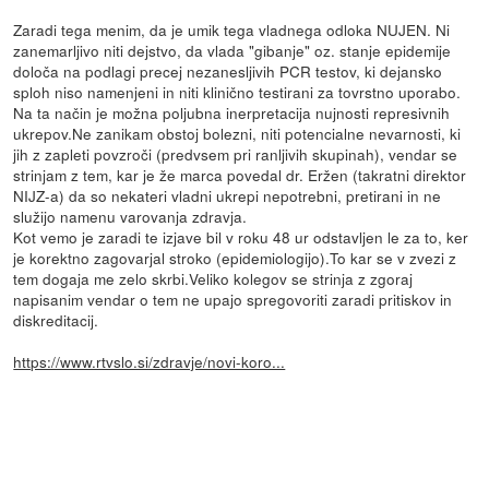
Zaradi tega menim, da je umik tega vladnega odloka NUJEN. Ni
zanemarljivo niti dejstvo, da vlada "gibanje" oz. stanje epidemije
določa na podlagi precej nezanesljivih PCR testov, ki dejansko
sploh niso namenjeni in niti klinično testirani za tovrstno uporabo.
Na ta način je možna poljubna inerpretacija nujnosti represivnih
ukrepov.Ne zanikam obstoj bolezni, niti potencialne nevarnosti, ki
jih z zapleti povzroči (predvsem pri ranljivih skupinah), vendar se
strinjam z tem, kar je že marca povedal dr. Eržen (takratni direktor
NIJZ-a) da so nekateri vladni ukrepi nepotrebni, pretirani in ne
služijo namenu varovanja zdravja.
Kot vemo je zaradi te izjave bil v roku 48 ur odstavljen le za to, ker
je korektno zagovarjal stroko (epidemiologijo).To kar se v zvezi z
tem dogaja me zelo skrbi.Veliko kolegov se strinja z zgoraj
napisanim vendar o tem ne upajo spregovoriti zaradi pritiskov in
diskreditacij.
https://www.rtvslo.si/zdravje/novi-koro...