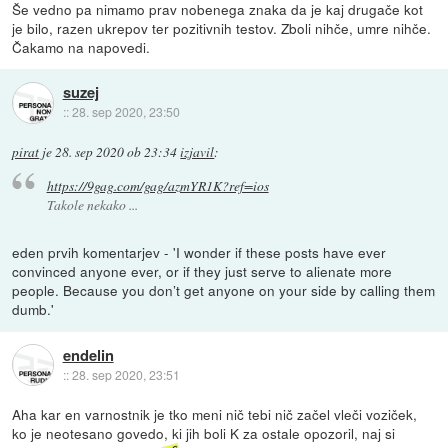
Še vedno pa nimamo prav nobenega znaka da je kaj drugače kot
je bilo, razen ukrepov ter pozitivnih testov. Zboli nihče, umre nihče.
Čakamo na napovedi.
suzej
::
28. sep 2020, 23:50
pirat
je
28. sep 2020 ob 23:34
izjavil
:
https://9gag.com/gag/azmYR1K?ref=ios
Takole nekako ...
eden prvih komentarjev - 'I wonder if these posts have ever
convinced anyone ever, or if they just serve to alienate more
people. Because you don’t get anyone on your side by calling them
dumb.'
endelin
::
28. sep 2020, 23:51
Aha kar en varnostnik je tko meni nič tebi nič začel vleči voziček,
ko je neotesano govedo, ki jih boli K za ostale opozoril, naj si