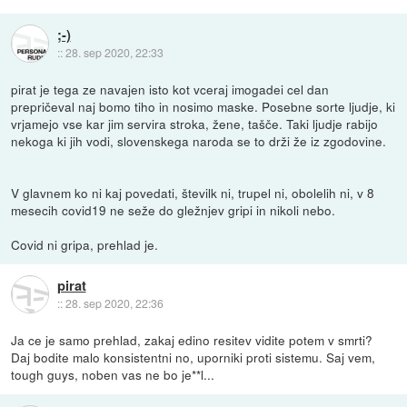
;-)
::
28. sep 2020, 22:33
pirat je tega ze navajen isto kot vceraj imogadei cel dan
prepričeval naj bomo tiho in nosimo maske. Posebne sorte ljudje, ki
vrjamejo vse kar jim servira stroka, žene, tašče. Taki ljudje rabijo
nekoga ki jih vodi, slovenskega naroda se to drži že iz zgodovine.
V glavnem ko ni kaj povedati, številk ni, trupel ni, obolelih ni, v 8
mesecih covid19 ne seže do gležnjev gripi in nikoli nebo.
Covid ni gripa, prehlad je.
pirat
::
28. sep 2020, 22:36
Ja ce je samo prehlad, zakaj edino resitev vidite potem v smrti?
Daj bodite malo konsistentni no, uporniki proti sistemu. Saj vem,
tough guys, noben vas ne bo je**l...