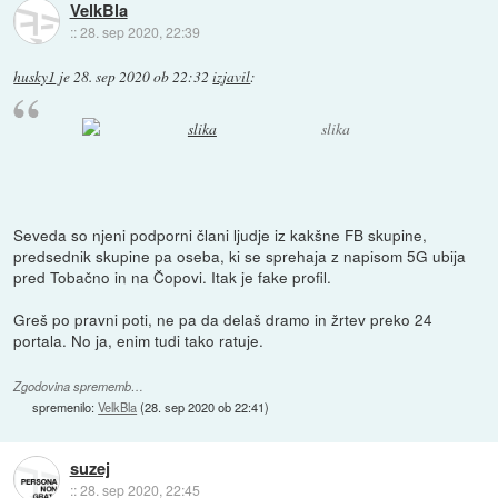
VelkBla
::
28. sep 2020, 22:39
husky1
je
28. sep 2020 ob 22:32
izjavil
:
slika
Seveda so njeni podporni člani ljudje iz kakšne FB skupine,
predsednik skupine pa oseba, ki se sprehaja z napisom 5G ubija
pred Tobačno in na Čopovi. Itak je fake profil.
Greš po pravni poti, ne pa da delaš dramo in žrtev preko 24
portala. No ja, enim tudi tako ratuje.
Zgodovina sprememb…
spremenilo:
VelkBla
(
28. sep 2020 ob 22:41
)
suzej
::
28. sep 2020, 22:45