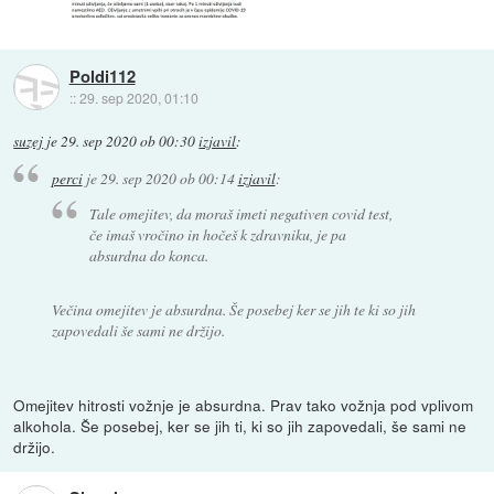
Poldi112
::
29. sep 2020, 01:10
suzej
je
29. sep 2020 ob 00:30
izjavil
:
perci
je
29. sep 2020 ob 00:14
izjavil
:
Tale omejitev, da moraš imeti negativen covid test,
če imaš vročino in hočeš k zdravniku, je pa
absurdna do konca.
Večina omejitev je absurdna. Še posebej ker se jih te ki so jih
zapovedali še sami ne držijo.
Omejitev hitrosti vožnje je absurdna. Prav tako vožnja pod vplivom
alkohola. Še posebej, ker se jih ti, ki so jih zapovedali, še sami ne
držijo.