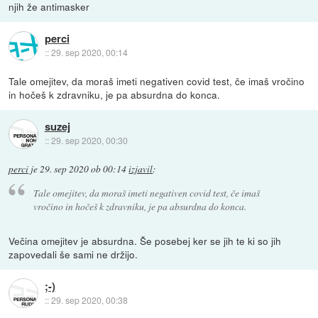
njih že antimasker
perci
::
29. sep 2020, 00:14
Tale omejitev, da moraš imeti negativen covid test, če imaš vročino
in hočeš k zdravniku, je pa absurdna do konca.
suzej
::
29. sep 2020, 00:30
perci
je
29. sep 2020 ob 00:14
izjavil
:
Tale omejitev, da moraš imeti negativen covid test, če imaš
vročino in hočeš k zdravniku, je pa absurdna do konca.
Večina omejitev je absurdna. Še posebej ker se jih te ki so jih
zapovedali še sami ne držijo.
;-)
::
29. sep 2020, 00:38