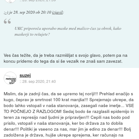
;-)
je
28. sep 2020 ob 20:10
izjavil
:
UKC priporoča uporabo maske med malico-čas za obrok, kako
maskerji to rešujete?
Ves čas težite, da je treba razmišljat s svojo glavo, potem pa na
koncu pridemo do tega da si še vezalk ne znaš sam zavezat.
suzej
::
28. sep 2020, 21:40
Mislim, da je zadnji čas, da se upremo tej noriji!!! Prehlad enačijo s
kugo, čeprav je smrtnost 100 krat manjša!!! Sprejemajo ukrepe, da
bodo lahko vstopali v naša stanovanja, zasegali naše imetje... VSE
TO POČNEJO Z RAZLOGOM! Sedaj bodo še razglasili epidemijo in
teren za represijo nad ljudmi je pripravljen!!! Cepili nas bodo pod
prisilo, vstopali v naša stanovanja, ker bo država za to dobila
denar!!! Politiki je vseeno za nas, mar jim je edino za denar!!! Bolj
zadolžena je država, hujše ukrepe sprejema, ker računajo na