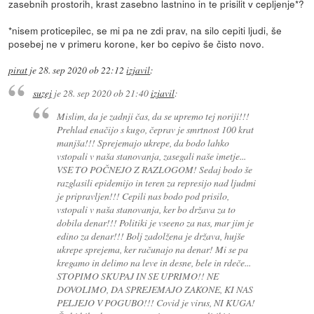
zasebnih prostorih, krast zasebno lastnino in te prisilit v cepljenje*?
*nisem proticepilec, se mi pa ne zdi prav, na silo cepiti ljudi, še
posebej ne v primeru korone, ker bo cepivo še čisto novo.
pirat
je
28. sep 2020 ob 22:12
izjavil
:
suzej
je
28. sep 2020 ob 21:40
izjavil
:
Mislim, da je zadnji čas, da se upremo tej noriji!!!
Prehlad enačijo s kugo, čeprav je smrtnost 100 krat
manjša!!! Sprejemajo ukrepe, da bodo lahko
vstopali v naša stanovanja, zasegali naše imetje...
VSE TO POČNEJO Z RAZLOGOM! Sedaj bodo še
razglasili epidemijo in teren za represijo nad ljudmi
je pripravljen!!! Cepili nas bodo pod prisilo,
vstopali v naša stanovanja, ker bo država za to
dobila denar!!! Politiki je vseeno za nas, mar jim je
edino za denar!!! Bolj zadolžena je država, hujše
ukrepe sprejema, ker računajo na denar! Mi se pa
kregamo in delimo na leve in desne, bele in rdeče...
STOPIMO SKUPAJ IN SE UPRIMO!! NE
DOVOLIMO, DA SPREJEMAJO ZAKONE, KI NAS
PELJEJO V POGUBO!!! Covid je virus, NI KUGA!