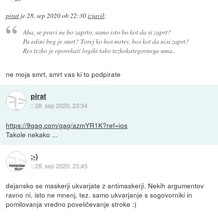
pirat
je
28. sep 2020 ob 22:30
izjavil
:
Aha, se pravi ne bo zaprto, samo isto bo kot da si zaprt?
Pa edini beg je smrt? Torej ko bos mrtev, bos kot da nisi zaprt?
Res tezko je oporekati logiki tako tezkokategornega uma..
ne moja smrt, smrt vas ki to podpirate
pirat
::
28. sep 2020, 23:34
https://9gag.com/gag/azmYR1K?ref=ios
Takole nekako ...
;-)
::
28. sep 2020, 23:45
dejansko se maskerji ukvarjate z antimaskerji. Nekih argumentov
ravno ni, isto ne mnenj, tez. samo ukvarjanje s sogovorniki in
pomilovanja vredno poveličevanje stroke :)