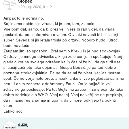
Slopek
::
29. sep 2020, 01:12
Ampak to je normalno.
Saj imamo epidemijo virusa, ki je tam, tam, z ebolo.
Vse bom dal, samo, da bi preživel in res bi rad videl, da vlada
poskrbi, da bom informiran o vsem. O vsaki novosti bi bili flajerji
super. Seveda bi jih letala trosla po državi. Noooro hudo. Otroci
bodo navdušeni.
Zaupam jim, so sposobni. Bral sem o Kreku in je hud strokovnjak.
Ozdravil je mnogo odvisnikov, ki ga zelo cenijo in spoštujejo. Nanj
gledajo kot na svojega odrešenika in čas bi že bil, da ga tudi v tej
situaciji začnete tako dojemati. Gospa Beović, je pa tudi dobro
poznana strokovnjakinja. Pa ne da se mi že pisat, ker jaz morem
spat. Če ne verjamete prou, ampak lahko si vse pogledate sami na
netu. Lahko začnete z dr.Anthony Fauci. On je najjači in vsi
zdravniki ga poslušajo. Pa tut Gejts mu zaupa in še sreča, da tako
dobro sodelujejo s WHO. Vsaj nekaj. Vsaj največji se ne prepirajo,
da nimamo res anarhije in upam, da čimprej odkrijejo ta pokriti
virus.
Lahko noč.
suzej