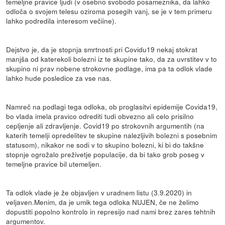
temeljne pravice ljudi (v osebno svobodo posameznika, da lahko
odloča o svojem telesu oziroma posegih vanj, se je v tem primeru
lahko podredila interesom večiine).
Dejstvo je, da je stopnja smrtnosti pri Covidu19 nekaj stokrat
manjša od katerekoli bolezni iz te skupine tako, da za uvrstitev v to
skupino ni prav nobene strokovne podlage, ima pa ta odlok vlade
lahko hude posledice za vse nas.
Namreč na podlagi tega odloka, ob proglasitvi epidemije Covida19,
bo vlada imela pravico odrediti tudi obvezno ali celo prisilno
cepljenje ali zdravljenje. Covid19 po strokovnih argumentih (na
katerih temelji opredelitev te skupine nalezljivih bolezni s posebnim
statusom), nikakor ne sodi v to skupino bolezni, ki bi do takšne
stopnje ogrožalo preživetje populacije, da bi tako grob poseg v
temeljne pravice bil utemeljen.
Ta odlok vlade je že objavljen v uradnem listu (3.9.2020) in
veljaven.Menim, da je umik tega odloka NUJEN, če ne želimo
dopustiti popolno kontrolo in represijo nad nami brez zares tehtnih
argumentov.