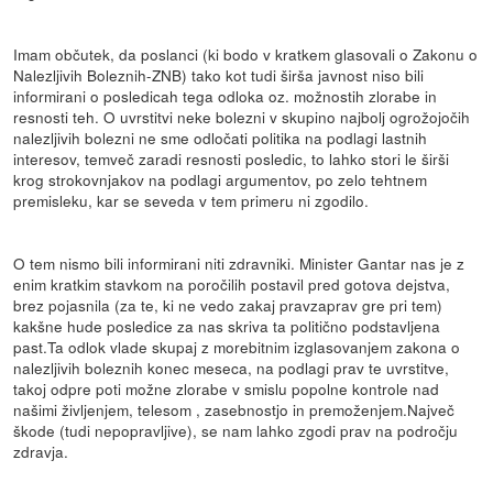
Imam občutek, da poslanci (ki bodo v kratkem glasovali o Zakonu o
Nalezljivih Boleznih-ZNB) tako kot tudi širša javnost niso bili
informirani o posledicah tega odloka oz. možnostih zlorabe in
resnosti teh. O uvrstitvi neke bolezni v skupino najbolj ogrožojočih
nalezljivih bolezni ne sme odločati politika na podlagi lastnih
interesov, temveč zaradi resnosti posledic, to lahko stori le širši
krog strokovnjakov na podlagi argumentov, po zelo tehtnem
premisleku, kar se seveda v tem primeru ni zgodilo.
O tem nismo bili informirani niti zdravniki. Minister Gantar nas je z
enim kratkim stavkom na poročilih postavil pred gotova dejstva,
brez pojasnila (za te, ki ne vedo zakaj pravzaprav gre pri tem)
kakšne hude posledice za nas skriva ta politično podstavljena
past.Ta odlok vlade skupaj z morebitnim izglasovanjem zakona o
nalezljivih boleznih konec meseca, na podlagi prav te uvrstitve,
takoj odpre poti možne zlorabe v smislu popolne kontrole nad
našimi življenjem, telesom , zasebnostjo in premoženjem.Največ
škode (tudi nepopravljive), se nam lahko zgodi prav na področju
zdravja.