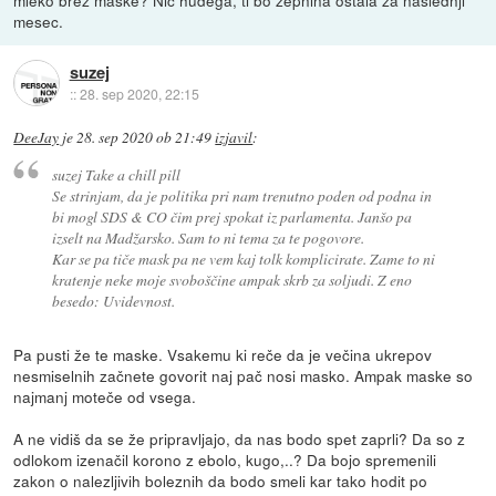
mleko brez maske? Nic hudega, ti bo zepnina ostala za naslednji
mesec.
suzej
::
28. sep 2020, 22:15
DeeJay
je
28. sep 2020 ob 21:49
izjavil
:
suzej Take a chill pill
Se strinjam, da je politika pri nam trenutno poden od podna in
bi mogl SDS & CO čim prej spokat iz parlamenta. Janšo pa
izselt na Madžarsko. Sam to ni tema za te pogovore.
Kar se pa tiče mask pa ne vem kaj tolk komplicirate. Zame to ni
kratenje neke moje svoboščine ampak skrb za soljudi. Z eno
besedo: Uvidevnost.
Pa pusti že te maske. Vsakemu ki reče da je večina ukrepov
nesmiselnih začnete govorit naj pač nosi masko. Ampak maske so
najmanj moteče od vsega.
A ne vidiš da se že pripravljajo, da nas bodo spet zaprli? Da so z
odlokom izenačil korono z ebolo, kugo,..? Da bojo spremenili
zakon o nalezljivih boleznih da bodo smeli kar tako hodit po