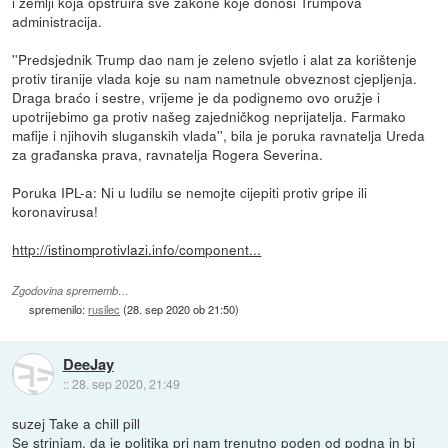
i zemlji koja opstruira sve zakone koje donosi Trumpova
administracija.
''Predsjednik Trump dao nam je zeleno svjetlo i alat za korištenje
protiv tiranije vlada koje su nam nametnule obveznost cjepljenja.
Draga braćo i sestre, vrijeme je da podignemo ovo oružje i
upotrijebimo ga protiv našeg zajedničkog neprijatelja. Farmako
mafije i njihovih sluganskih vlada'', bila je poruka ravnatelja Ureda
za građanska prava, ravnatelja Rogera Severina.
Poruka IPL-a: Ni u ludilu se nemojte cijepiti protiv gripe ili
koronavirusa!
http://istinomprotivlazi.info/component...
Zgodovina sprememb…
spremenilo:
rusilec
(
28. sep 2020 ob 21:50
)
DeeJay
::
28. sep 2020, 21:49
suzej Take a chill pill
Se strinjam, da je politika pri nam trenutno poden od podna in bi