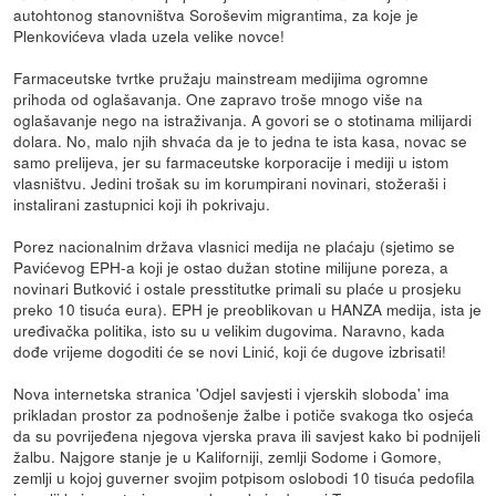
autohtonog stanovništva Soroševim migrantima, za koje je
Plenkovićeva vlada uzela velike novce!
Farmaceutske tvrtke pružaju mainstream medijima ogromne
prihoda od oglašavanja. One zapravo troše mnogo više na
oglašavanje nego na istraživanja. A govori se o stotinama milijardi
dolara. No, malo njih shvaća da je to jedna te ista kasa, novac se
samo prelijeva, jer su farmaceutske korporacije i mediji u istom
vlasništvu. Jedini trošak su im korumpirani novinari, stožeraši i
instalirani zastupnici koji ih pokrivaju.
Porez nacionalnim država vlasnici medija ne plaćaju (sjetimo se
Pavićevog EPH-a koji je ostao dužan stotine milijune poreza, a
novinari Butković i ostale presstitutke primali su plaće u prosjeku
preko 10 tisuća eura). EPH je preoblikovan u HANZA medija, ista je
uređivačka politika, isto su u velikim dugovima. Naravno, kada
dođe vrijeme dogoditi će se novi Linić, koji će dugove izbrisati!
Nova internetska stranica 'Odjel savjesti i vjerskih sloboda' ima
prikladan prostor za podnošenje žalbe i potiče svakoga tko osjeća
da su povrijeđena njegova vjerska prava ili savjest kako bi podnijeli
žalbu. Najgore stanje je u Kaliforniji, zemlji Sodome i Gomore,
zemlji u kojoj guverner svojim potpisom oslobodi 10 tisuća pedofila