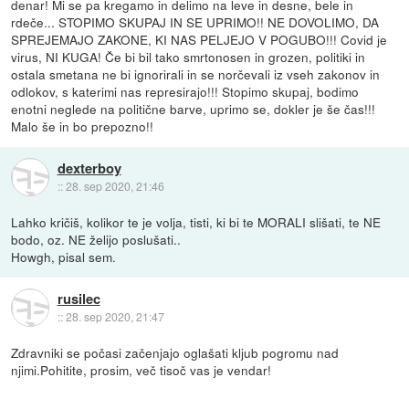
denar! Mi se pa kregamo in delimo na leve in desne, bele in
rdeče... STOPIMO SKUPAJ IN SE UPRIMO!! NE DOVOLIMO, DA
SPREJEMAJO ZAKONE, KI NAS PELJEJO V POGUBO!!! Covid je
virus, NI KUGA! Če bi bil tako smrtonosen in grozen, politiki in
ostala smetana ne bi ignorirali in se norčevali iz vseh zakonov in
odlokov, s katerimi nas represirajo!!! Stopimo skupaj, bodimo
enotni neglede na politične barve, uprimo se, dokler je še čas!!!
Malo še in bo prepozno!!
dexterboy
::
28. sep 2020, 21:46
Lahko kričiš, kolikor te je volja, tisti, ki bi te MORALI slišati, te NE
bodo, oz. NE želijo poslušati..
Howgh, pisal sem.
rusilec
::
28. sep 2020, 21:47
Zdravniki se počasi začenjajo oglašati kljub pogromu nad
njimi.Pohitite, prosim, več tisoč vas je vendar!