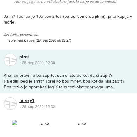
zihr ve, je govoril z več strokovnjaki, ki želijo ostati anonimni.
Ja in? Tudi če je 10x več žrtev (pa usi vemo da jih ni), je to kaplja v
morje.
Zgodovina sprememb…
spremenila:
suzej
(
28. sep 2020 ob 22:27
)
pirat
::
28. sep 2020, 22:30
Aha, se pravi ne bo zaprto, samo isto bo kot da si zaprt?
Pa edini beg je smrt? Torej ko bos mrtev, bos kot da nisi zaprt?
Res tezko je oporekati logiki tako tezkokategornega uma..
husky1
::
28. sep 2020, 22:32
slika