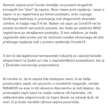
Namreč cepiva proti Covidu temeljijo na povsem drugačnih
konceptih kot "stari" tip cepiva. Sicer nisem proti cepljenju, razen s
cepivi, ki so registrirana po hitrem postopku, brez nujnega
kliničnega testiranja in preverjanja tudi dolgoročnih stranskih
učinkov, ki trajajo vsaj 5-6 let. Noben od cepiv za Covid19 ne bo
prestal tovrstnih varnostnih preverb, ker bodo po odobritvi WHO
registrirana po skrajšanem postopku. S tem odlokom, je vlada
zagotovila sebi prosto pot do možnosti uvedbe obveznega ali celo
prisilnega cepljenja tudi v primeru epidemije Covida19.
S tem bi dal legitimnost farmacevtski industriji za največji biološki
eksperiment na ljudeh pri nas z nepredvidljivimi posledicami, kar je
z Ženevsko konvencijo prepovedano.
Ni narobe to, da bi cepiva bila dostopna vsem, ki se želijo
prostovoljno cepiti, ob opozorilu o morebitnih tveganjih, vendar
NIKAKOR ne sme to biti obvezno.Alarmantno je tudi dejstvo, da
proizvajalci cepiv sami ne nosijo nobene niti kazenske, niti
odškodninske odgovornosti za trajno škodo za zdravje ljudi, ali
smrt, ki jo bodo morebiti njihova cepiva povzročila.