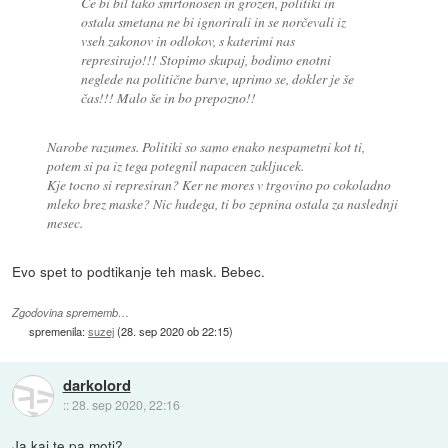
Če bi bil tako smrtonosen in grozen, politiki in
ostala smetana ne bi ignorirali in se norčevali iz
vseh zakonov in odlokov, s katerimi nas
represirajo!!! Stopimo skupaj, bodimo enotni
neglede na politične barve, uprimo se, dokler je še
čas!!! Malo še in bo prepozno!!
Narobe razumes. Politiki so samo enako nespametni kot ti,
potem si pa iz tega potegnil napacen zakljucek.
Kje tocno si represiran? Ker ne mores v trgovino po cokoladno
mleko brez maske? Nic hudega, ti bo zepnina ostala za naslednji
mesec.
Evo spet to podtikanje teh mask. Bebec.
Zgodovina sprememb…
spremenila:
suzej
(
28. sep 2020 ob 22:15
)
darkolord
::
28. sep 2020, 22:16
Ja kaj te pa moti?