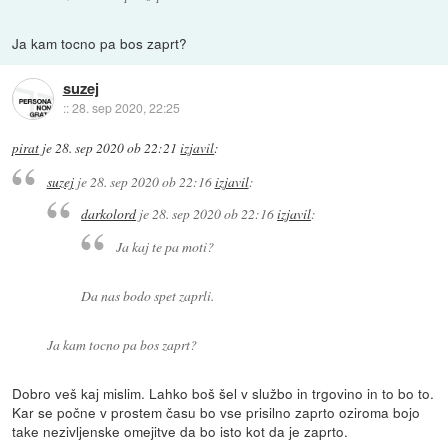
Ja kam tocno pa bos zaprt?
suzej
::
28. sep 2020, 22:25
pirat
je
28. sep 2020 ob 22:21
izjavil
:
suzej
je
28. sep 2020 ob 22:16
izjavil
:
darkolord
je
28. sep 2020 ob 22:16
izjavil
:
Ja kaj te pa moti?
Da nas bodo spet zaprli.
Ja kam tocno pa bos zaprt?
Dobro veš kaj mislim. Lahko boš šel v službo in trgovino in to bo to.
Kar se počne v prostem času bo vse prisilno zaprto oziroma bojo
take nezivljenske omejitve da bo isto kot da je zaprto.