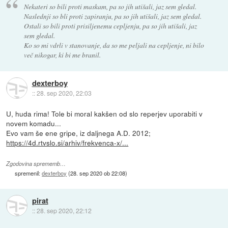
Nekateri so bili proti maskam, pa so jih utišali, jaz sem gledal.
Naslednji so bli proti zapiranju, pa so jih utišali, jaz sem gledal.
Ostali so bili proti prisiljenemu cepljenju, pa so jih utišali, jaz
sem gledal.
Ko so mi vdrli v stanovanje, da so me peljali na cepljenje, ni bilo
več nikogar, ki bi me branil.
dexterboy
::
28. sep 2020, 22:03
U, huda rima! Tole bi moral kakšen od slo reperjev uporabiti v
novem komadu...
Evo vam še ene gripe, iz daljnega A.D. 2012;
https://4d.rtvslo.si/arhiv/frekvenca-x/...
Zgodovina sprememb…
spremenil:
dexterboy
(
28. sep 2020 ob 22:08
)
pirat
::
28. sep 2020, 22:12