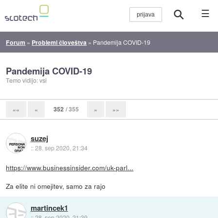
☰
Forum
»
Problemi človeštva
»
Pandemija COVID-19
Pandemija COVID-19
Temo vidijo: vsi
352
/ 355
««
«
»
»»
suzej
::
28. sep 2020, 21:34
https://www.businessinsider.com/uk-parl...
Za elite ni omejitev, samo za rajo
martincek1
::
28. sep 2020, 21:39