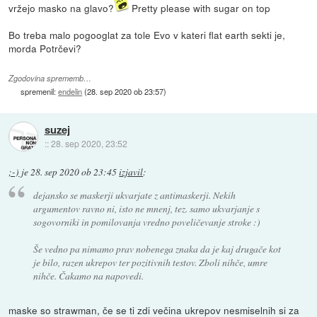
vržejo masko na glavo?
Pretty please with sugar on top
Bo treba malo pogooglat za tole Evo v kateri flat earth sekti je,
morda Potrčevi?
Zgodovina sprememb…
spremenil:
endelin
(
28. sep 2020 ob 23:57
)
suzej
::
28. sep 2020, 23:52
;-)
je
28. sep 2020 ob 23:45
izjavil
:
dejansko se maskerji ukvarjate z antimaskerji. Nekih
argumentov ravno ni, isto ne mnenj, tez. samo ukvarjanje s
sogovorniki in pomilovanja vredno poveličevanje stroke :)
Še vedno pa nimamo prav nobenega znaka da je kaj drugače kot
je bilo, razen ukrepov ter pozitivnih testov. Zboli nihče, umre
nihče. Čakamo na napovedi.
maske so strawman, če se ti zdi večina ukrepov nesmiselnih si za