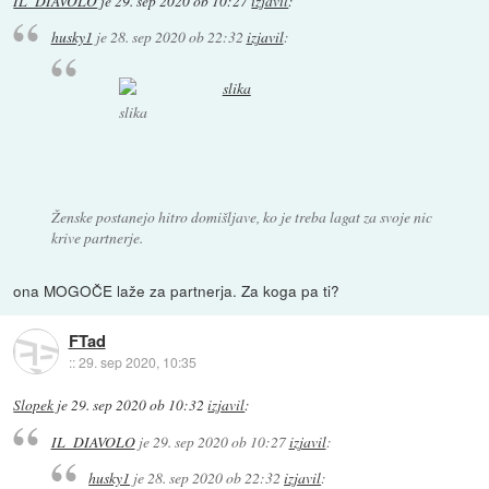
IL_DIAVOLO
je
29. sep 2020 ob 10:27
izjavil
:
husky1
je
28. sep 2020 ob 22:32
izjavil
:
slika
Ženske postanejo hitro domišljave, ko je treba lagat za svoje nic
krive partnerje.
ona MOGOČE laže za partnerja. Za koga pa ti?
FTad
::
29. sep 2020, 10:35
Slopek
je
29. sep 2020 ob 10:32
izjavil
:
IL_DIAVOLO
je
29. sep 2020 ob 10:27
izjavil
:
husky1
je
28. sep 2020 ob 22:32
izjavil
: