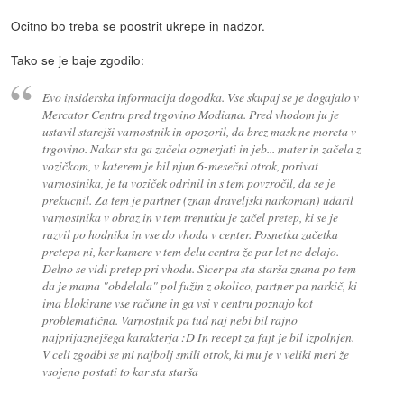
Ocitno bo treba se poostrit ukrepe in nadzor.
Tako se je baje zgodilo:
Evo insiderska informacija dogodka. Vse skupaj se je dogajalo v
Mercator Centru pred trgovino Modiana. Pred vhodom ju je
ustavil starejši varnostnik in opozoril, da brez mask ne moreta v
trgovino. Nakar sta ga začela ozmerjati in jeb... mater in začela z
vozičkom, v katerem je bil njun 6-mesečni otrok, porivat
varnostnika, je ta voziček odrinil in s tem povzročil, da se je
prekucnil. Za tem je partner (znan draveljski narkoman) udaril
varnostnika v obraz in v tem trenutku je začel pretep, ki se je
razvil po hodniku in vse do vhoda v center. Posnetka začetka
pretepa ni, ker kamere v tem delu centra že par let ne delajo.
Delno se vidi pretep pri vhodu. Sicer pa sta starša znana po tem
da je mama "obdelala" pol fužin z okolico, partner pa narkič, ki
ima blokirane vse račune in ga vsi v centru poznajo kot
problematična. Varnostnik pa tud naj nebi bil rajno
najprijaznejšega karakterja :D In recept za fajt je bil izpolnjen.
V celi zgodbi se mi najbolj smili otrok, ki mu je v veliki meri že
vsojeno postati to kar sta starša