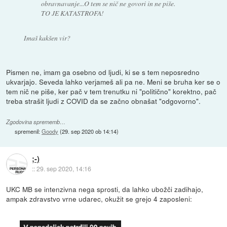
obravnavanje...O tem se nič ne govori in ne piše.
TO JE KATASTROFA!
Imaš kakšen vir?
Pismen ne, imam ga osebno od ljudi, ki se s tem neposredno
ukvarjajo. Seveda lahko verjameš ali pa ne. Meni se bruha ker se o
tem nič ne piše, ker pač v tem trenutku ni "politično" korektno, pač
treba strašit ljudi z COVID da se začno obnašat "odgovorno".
Zgodovina sprememb…
spremenil:
Goody
(
29. sep 2020 ob 14:14
)
;-)
::
29. sep 2020, 14:16
UKC MB se intenzivna nega sprosti, da lahko ubožči zadihajo,
ampak zdravstvo vrne udarec, okužit se grejo 4 zaposleni: