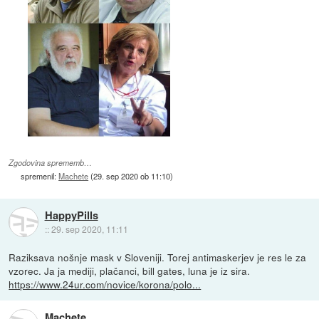
Zgodovina sprememb…
spremenil:
Machete
(
29. sep 2020 ob 11:10
)
HappyPills
::
29. sep 2020, 11:11
Raziksava nošnje mask v Sloveniji. Torej antimaskerjev je res le za
vzorec. Ja ja mediji, plačanci, bill gates, luna je iz sira.
https://www.24ur.com/novice/korona/polo...
Machete