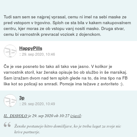
Tudi sam sem se najprej vprasal, cemu ni imel na sebi maske ze
pred vstopom v trgovino. Sploh ce sta bila v kakem nakupovalnem
centru, kjer moras ze ob vstopu vanj nositi masko. Druga stvar,
cemu bi varnostnik prevracal vozicek z dojenckom.
HappyPills
::
29. sep 2020, 10:46
Če je vse posneto bo tako ali tako vse jasno. V kolikor je
varnostnik storil, kar ženska opisuje bo ob službo in še marsikaj.
Sam izražam dvom nad tem sploh glede na to, da ima tipo na FB
like kot so policaji so smradi. Pomoje ima težave z avtoriteto :).
3p
::
29. sep 2020, 10:49
IL_DIAVOLO
je
29. sep 2020 ob 10:27
izjavil
:
Ženske postanejo hitro domišljave, ko je treba lagat za svoje nic
krive partnerje.