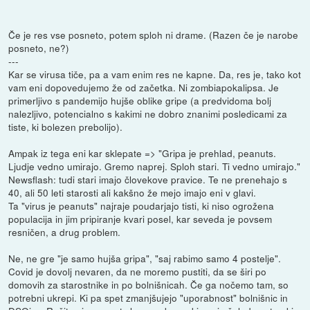
Če je res vse posneto, potem sploh ni drame. (Razen če je narobe
posneto, ne?)
---
Kar se virusa tiče, pa a vam enim res ne kapne. Da, res je, tako kot
vam eni dopovedujemo že od začetka. Ni zombiapokalipsa. Je
primerljivo s pandemijo hujše oblike gripe (a predvidoma bolj
nalezljivo, potencialno s kakimi ne dobro znanimi posledicami za
tiste, ki bolezen prebolijo).
Ampak iz tega eni kar sklepate => "Gripa je prehlad, peanuts.
Ljudje vedno umirajo. Gremo naprej. Sploh stari. Ti vedno umirajo."
Newsflash: tudi stari imajo človekove pravice. Te ne prenehajo s
40, ali 50 leti starosti ali kakšno že mejo imajo eni v glavi.
Ta "virus je peanuts" najraje poudarjajo tisti, ki niso ogrožena
populacija in jim pripiranje kvari posel, kar seveda je povsem
resničen, a drug problem.
Ne, ne gre "je samo hujša gripa", "saj rabimo samo 4 postelje".
Covid je dovolj nevaren, da ne moremo pustiti, da se širi po
domovih za starostnike in po bolnišnicah. Če ga nočemo tam, so
potrebni ukrepi. Ki pa spet zmanjšujejo "uporabnost" bolnišnic in