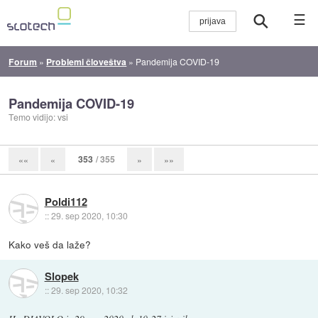
☰
Forum
»
Problemi človeštva
»
Pandemija COVID-19
Pandemija COVID-19
Temo vidijo: vsi
353
/ 355
««
«
»
»»
Poldi112
::
29. sep 2020, 10:30
Kako veš da laže?
Slopek
::
29. sep 2020, 10:32