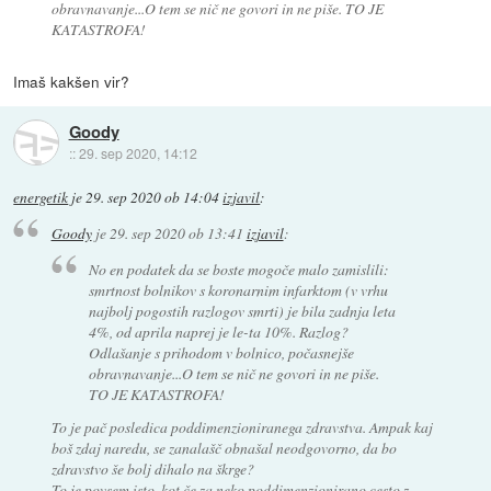
obravnavanje...O tem se nič ne govori in ne piše. TO JE
KATASTROFA!
Imaš kakšen vir?
Goody
::
29. sep 2020, 14:12
energetik
je
29. sep 2020 ob 14:04
izjavil
:
Goody
je
29. sep 2020 ob 13:41
izjavil
:
No en podatek da se boste mogoče malo zamislili:
smrtnost bolnikov s koronarnim infarktom (v vrhu
najbolj pogostih razlogov smrti) je bila zadnja leta
4%, od aprila naprej je le-ta 10%. Razlog?
Odlašanje s prihodom v bolnico, počasnejše
obravnavanje...O tem se nič ne govori in ne piše.
TO JE KATASTROFA!
To je pač posledica poddimenzioniranega zdravstva. Ampak kaj
boš zdaj naredu, se zanalašč obnašal neodgovorno, da bo
zdravstvo še bolj dihalo na škrge?
To je povsem isto, kot če za neko poddimenzionirano cesto z