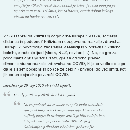
omejitvijo 40km/h rečeš, klinc oblast je kriva, jaz sem bom pa pa
tej ozki cesti vozil 150km/h, ker to hočem, četudi dobim kakega
otroka na havbo zraven!11!!
?? Si razbral da kritiziram odgovorne ukrepe? Maske, socialna
distanca in podobno? Kritiziram neodgovorno reakcijo zdravstva
(ukrepi, ki povzročajo zaostanke v reakciji in v obravnavi kritično
bolnih), strašenje ljudi (vlada, NIJZ, novinarji...). Ne, ne gre za
poddimenzionirano zdravstvo, gre za odločno preveč
dimenzionirano reakcijo zdravstva na COVID, ki je privedla do tega
da je sistem počepnil in bo (če že celo ni) privedel do več smrti, kot
jih bo pa dejansko povzročil COVID.
sheeshkar
je
29. sep 2020 ob 14:11
izjavil
:
Goody
je
29. sep 2020 ob 13:41
izjavil
:
No en podatek da se boste mogoče malo zamislili:
smrtnost bolnikov s koronarnim infarktom (v vrhu
najbolj pogostih razlogov smrti) je bila zadnja leta
4%, od aprila naprej je le-ta 10%. Razlog?
Odlašanje s prihodom v bolnico, počasnejše