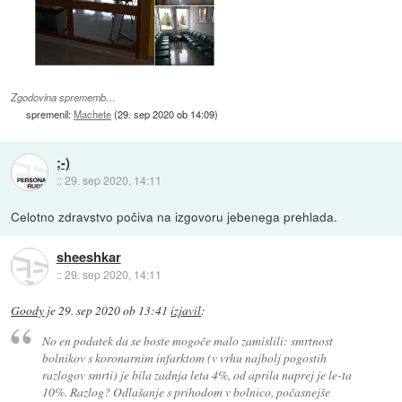
Zgodovina sprememb…
spremenil:
Machete
(
29. sep 2020 ob 14:09
)
;-)
::
29. sep 2020, 14:11
Celotno zdravstvo počiva na izgovoru jebenega prehlada.
sheeshkar
::
29. sep 2020, 14:11
Goody
je
29. sep 2020 ob 13:41
izjavil
:
No en podatek da se boste mogoče malo zamislili: smrtnost
bolnikov s koronarnim infarktom (v vrhu najbolj pogostih
razlogov smrti) je bila zadnja leta 4%, od aprila naprej je le-ta
10%. Razlog? Odlašanje s prihodom v bolnico, počasnejše