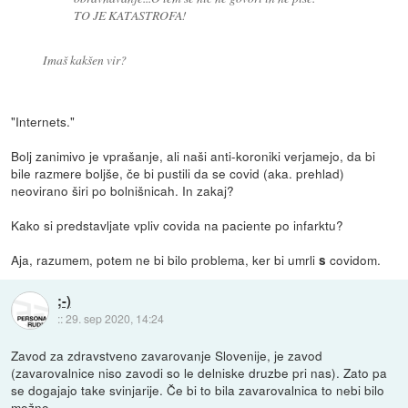
TO JE KATASTROFA!
Imaš kakšen vir?
"Internets."
Bolj zanimivo je vprašanje, ali naši anti-koroniki verjamejo, da bi
bile razmere boljše, če bi pustili da se covid (aka. prehlad)
neovirano širi po bolnišnicah. In zakaj?
Kako si predstavljate vpliv covida na paciente po infarktu?
Aja, razumem, potem ne bi bilo problema, ker bi umrli
covidom.
s
;-)
::
29. sep 2020, 14:24
Zavod za zdravstveno zavarovanje Slovenije, je zavod
(zavarovalnice niso zavodi so le delniske druzbe pri nas). Zato pa
se dogajajo take svinjarije. Če bi to bila zavarovalnica to nebi bilo
možno.