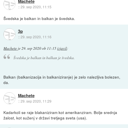
Machete
::
29. sep 2020, 11:15
Švedska je balkan in balkan je švedska.
3p
::
29. sep 2020, 11:16
Machete
je
29. sep 2020 ob 11:15
izjavil
:
Švedska je balkan in balkan je švedska.
Balkan (balkanizacija in balkaniziranje) je zelo nalezljiva bolezen,
da.
Machete
::
29. sep 2020, 11:29
Kadarkoli se raje blakaniziram kot amerikanziram. Bolje srednja
žalost, kot suženj v državi tretjega sveta (usa).