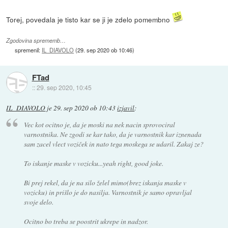
Torej, povedala je tisto kar se ji je zdelo pomembno
Zgodovina sprememb…
spremenil:
IL_DIAVOLO
(
29. sep 2020 ob 10:46
)
FTad
::
29. sep 2020, 10:45
IL_DIAVOLO
je
29. sep 2020 ob 10:43
izjavil
:
Vec kot ocitno je, da je moski na nek nacin sprovociral
varnostnika. Ne zgodi se kar tako, da je varnostnik kar iznenada
sam zacel vlect voziček in nato tega moskega se udaril. Zakaj ze?
To iskanje maske v vozicku...yeah right, good joke.
Bi prej rekel, da je na silo želel mimo(brez iskanja maske v
vozicku) in prišlo je do nasilja. Varnostnik je samo opravljal
svoje delo.
Ocitno bo treba se poostrit ukrepe in nadzor.