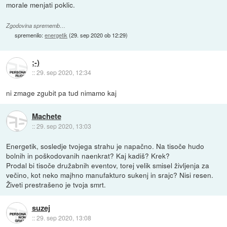
morale menjati poklic.
Zgodovina sprememb…
spremenilo:
energetik
(
29. sep 2020 ob 12:29
)
;-)
::
29. sep 2020, 12:34
ni zmage zgubit pa tud nimamo kaj
Machete
::
29. sep 2020, 13:03
Energetik, sosledje tvojega strahu je napačno. Na tisoče hudo
bolnih in poškodovanih naenkrat? Kaj kadiš? Krek?
Prodal bi tisoče družabnih eventov, torej velik smisel življenja za
večino, kot neko majhno manufakturo sukenj in srajc? Nisi resen.
Živeti prestrašeno je tvoja smrt.
suzej
::
29. sep 2020, 13:08