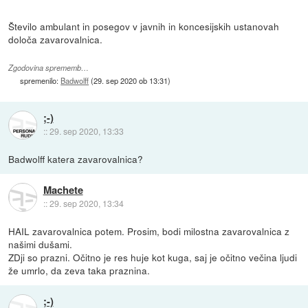
Število ambulant in posegov v javnih in koncesijskih ustanovah
določa zavarovalnica.
Zgodovina sprememb…
spremenilo:
Badwolff
(
29. sep 2020 ob 13:31
)
;-)
::
29. sep 2020, 13:33
Badwolff katera zavarovalnica?
Machete
::
29. sep 2020, 13:34
HAIL zavarovalnica potem. Prosim, bodi milostna zavarovalnica z
našimi dušami.
ZDji so prazni. Očitno je res huje kot kuga, saj je očitno večina ljudi
že umrlo, da zeva taka praznina.
;-)