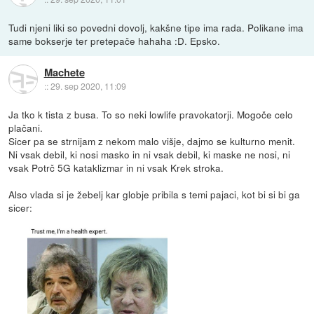
Tudi njeni liki so povedni dovolj, kakšne tipe ima rada. Polikane ima
same bokserje ter pretepače hahaha :D. Epsko.
Machete
::
29. sep 2020, 11:09
Ja tko k tista z busa. To so neki lowlife pravokatorji. Mogoče celo
plačani.
Sicer pa se strnijam z nekom malo višje, dajmo se kulturno menit.
Ni vsak debil, ki nosi masko in ni vsak debil, ki maske ne nosi, ni
vsak Potrč 5G kataklizmar in ni vsak Krek stroka.
Also vlada si je žebelj kar globje pribila s temi pajaci, kot bi si bi ga
sicer: