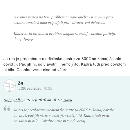
A v špici marca pa tega problema nismo imeli? Pa so nam prav
celotno zmedo k nam pripeljali prav zdravstveni delavci...
Kader ne bi bil noben problem ampak so sedaj v idealni poziciji,
da izsiljujejo.
Ja res je preplačane medicinske sestre za 800€ so komaj čakale
covid :). Pač jih ni, so v avstriji, nemčiji itd. Kadra tudi pred covidom
ni bilo. Čakalne vrste niso od včeraj.
3p
::
29. sep 2020, 10:55
HappyPills
je
29. sep 2020 ob 10:50
izjavil
:
Ja res je preplačane medicinske sestre za 800€ so komaj čakale
covid :). Pač jih ni, so v avstriji, nemčiji itd. Kadra tudi pred
covidom ni bilo. Čakalne vrste niso od včeraj.