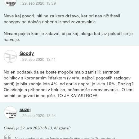
::
29. sep 2020, 13:39
Neve kaj govori, niti ne za kero državo, ker pri nas nič števil
posegov ne določa nobena izmed zavarovalnic.
Nimam pojma kam je zataval, bi pa kaj takega tud jaz pokadil ce je
na voljo.
Goody
::
29. sep 2020, 13:41
No en podatek da se boste mogoče malo zamislili: smrtnost
bolnikov s koronarnim infarktom (v vrhu najbolj pogostih razlogov
smrti) je bila zadnja leta 4%, od aprila naprej je le-ta 10%. Razlog?
Odlašanje s prihodom v bolnico, počasnejše obravnavanje...O tem
se nič ne govori in ne piše. TO JE KATASTROFA!
suzej
::
29. sep 2020, 13:44
Goody
je
29. sep 2020 ob 13:41
izjavil
:
No en podatek da se boste mogoče malo zamislili: smrtnost