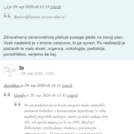
;-)
je
29. sep 2020 ob 13:33
izjavil
:
Badwolff katera zavarovalnica?
Zdravstvena zavarovalnica plačuje posege glede na (svoj) plan.
Vsak naslednji je v breme ustanove, ki ga opravi. Po realizaciji je
plačanih le malo stvari, urgenca, onkologija, pediatrija,
porodništvo, verjetno še kaj.
3p
::
29. sep 2020, 14:23
sheeshkar
je
29. sep 2020 ob 14:11
izjavil
:
Goody
je
29. sep 2020 ob 13:41
izjavil
:
No en podatek da se boste mogoče malo zamislili:
smrtnost bolnikov s koronarnim infarktom (v vrhu
najbolj pogostih razlogov smrti) je bila zadnja leta
4%, od aprila naprej je le-ta 10%. Razlog?
Odlašanje s prihodom v bolnico, počasnejše
obravnavanje...O tem se nič ne govori in ne piše.