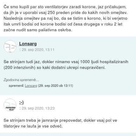
Če smo kupili par sto ventilatorjev zaradi korone, jaz pričakujem,
da jih je v uporabi vsaj 250 preden pride do kakih novih omejitev.
Naslednja omejitev pa naj bo, da se tistim s korono, ki bi verjetno
itak umrli bodisi od korone bodisi od česa drugega v roku 2 let
začne nudit samo paliativna oskrba.
Lonsarg
::
29. sep 2020, 13:11
Se strinjam tudi jaz, dokler nimamo vsaj 1000 ljudi hospitaliziranih
(200 intenzivnih) so kaki dodatni ukrepi neupravičeni.
Zgodovina sprememb…
spremenil:
Lonsarg
(
29. sep 2020 ob 13:11
)
;-)
::
29. sep 2020, 13:23
Se strinjam treba je jamranje prepovedat, dokler vsaj pol ve
tilatorjev ne laufa je vse odveč.