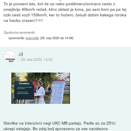
To je povsem isto, kot če za neko poddimenzionirano cesto z
omejitvijo 40km/h rečeš, klinc oblast je kriva, jaz sem bom pa pa tej
ozki cesti vozil 150km/h, ker to hočem, četudi dobim kakega otroka
na havbo zraven!11!!
Zgodovina sprememb…
spremenilo:
energetik
(
29. sep 2020 ob 14:06
)
;-)
::
29. sep 2020, 14:05
Stevilke na intenzivni negi UKC MB padajo. Padle so za 25%!
ukrepi ostajajo. Bo zdaj bolj sprosceno za vse navidezno