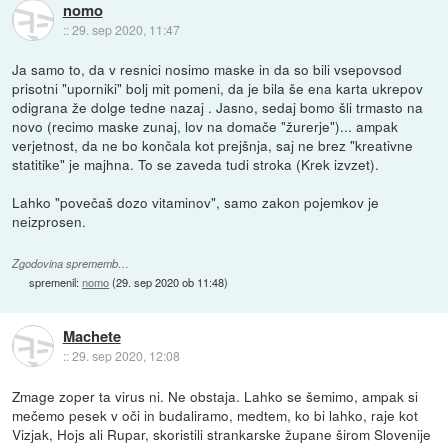
nomo
::
29. sep 2020, 11:47
Ja samo to, da v resnici nosimo maske in da so bili vsepovsod
prisotni "uporniki" bolj mit pomeni, da je bila še ena karta ukrepov
odigrana že dolge tedne nazaj . Jasno, sedaj bomo šli trmasto na
novo (recimo maske zunaj, lov na domače "žurerje")... ampak
verjetnost, da ne bo končala kot prejšnja, saj ne brez "kreativne
statitike" je majhna. To se zaveda tudi stroka (Krek izvzet).
Lahko "povečaš dozo vitaminov", samo zakon pojemkov je
neizprosen.
Zgodovina sprememb…
spremenil:
nomo
(
29. sep 2020 ob 11:48
)
Machete
::
29. sep 2020, 12:08
Zmage zoper ta virus ni. Ne obstaja. Lahko se šemimo, ampak si
mečemo pesek v oči in budaliramo, medtem, ko bi lahko, raje kot
Vizjak, Hojs ali Rupar, skoristili strankarske župane širom Slovenije