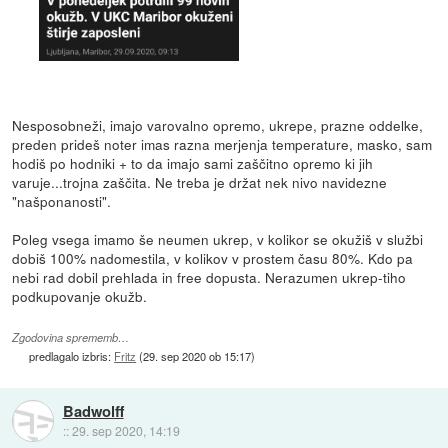
Nesposobneži, imajo varovalno opremo, ukrepe, prazne oddelke,
preden prideš noter imas razna merjenja temperature, masko, sam
hodiš po hodniki + to da imajo sami zaščitno opremo ki jih
varuje...trojna zaščita. Ne treba je držat nek nivo navidezne
"našponanosti".
Poleg vsega imamo še neumen ukrep, v kolikor se okužiš v službi
dobiš 100% nadomestila, v kolikov v prostem času 80%. Kdo pa
nebi rad dobil prehlada in free dopusta. Nerazumen ukrep-tiho
podkupovanje okužb.
Zgodovina sprememb…
predlagalo izbris:
Fritz
(
29. sep 2020 ob 15:17
)
Badwolff
::
29. sep 2020, 14:19