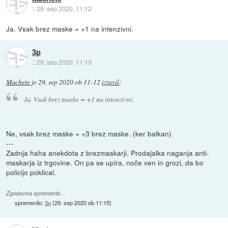
::
29. sep 2020, 11:12
Ja. Vsak brez maske = +1 na intenzivni.
3p
::
29. sep 2020, 11:13
Machete
je
29. sep 2020 ob 11:12
izjavil
:
Ja. Vsak brez maske = +1 na intenzivni.
Ne, vsak brez maske = +3 brez maske. (ker balkan)
---
Zadnja haha anekdota z brezmaskarji. Prodajalka naganja anti-
maskarja iz trgovine. On pa se upira, noče ven in grozi, da bo
policijo poklical.
Zgodovina sprememb…
spremenilo:
3p
(
29. sep 2020 ob 11:15
)