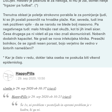
DSOjev. Rešitev je peanuts le za nekoga, ki mu je žal, domet nekje
"frgazer pa fudbal". (*)
Trenutna oblast je poletje strokovno porabila le za pomirjanje ljudi,
ki so jih poslali posončit na hrvaške plaže. Kar, seveda, tudi ima
nek pozitiven vpliv - da se narodu ne blede bolj masovno. Pa
negativnega tudi: malo hitrejšo rast okužb, kot bi jih imeli sicer.
Česa drugega pa ni videti ali pa niso znali skomunicirati. Nobenih
dodatnih kapacitet. Ne gradi se nova infekcijska klinika. Presežki
bolnikov, če se zgodi resen porast, bojo verjetno še vedno v
šotorih nameščeni?
* Kar je čisto v redu, dokler taka oseba ne poskuša biti vikend
epidemiolog.
HappyPills
::
29. sep 2020, 10:50
s1m0n
je
29. sep 2020 ob 10:37
izjavil
:
HappyPills
je
29. sep 2020 ob 10:23
izjavil
:
Še 1x, ni problem v posteljah in opremi problem je v
kadru, ki ga ni.