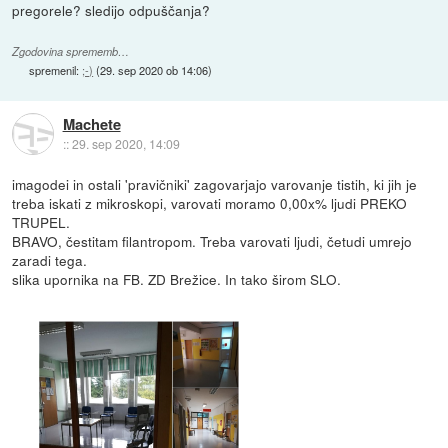
pregorele? sledijo odpuščanja?
Zgodovina sprememb…
spremenil:
;-)
(
29. sep 2020 ob 14:06
)
Machete
::
29. sep 2020, 14:09
imagodei in ostali 'pravičniki' zagovarjajo varovanje tistih, ki jih je
treba iskati z mikroskopi, varovati moramo 0,00x% ljudi PREKO
TRUPEL.
BRAVO, čestitam filantropom. Treba varovati ljudi, četudi umrejo
zaradi tega.
slika upornika na FB. ZD Brežice. In tako širom SLO.