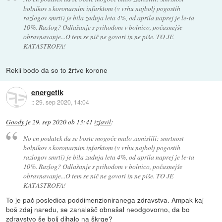
bolnikov s koronarnim infarktom (v vrhu najbolj pogostih
razlogov smrti) je bila zadnja leta 4%, od aprila naprej je le-ta
10%. Razlog? Odlašanje s prihodom v bolnico, počasnejše
obravnavanje...O tem se nič ne govori in ne piše. TO JE
KATASTROFA!
Rekli bodo da so to žrtve korone
energetik
::
29. sep 2020, 14:04
Goody
je
29. sep 2020 ob 13:41
izjavil
:
No en podatek da se boste mogoče malo zamislili: smrtnost
bolnikov s koronarnim infarktom (v vrhu najbolj pogostih
razlogov smrti) je bila zadnja leta 4%, od aprila naprej je le-ta
10%. Razlog? Odlašanje s prihodom v bolnico, počasnejše
obravnavanje...O tem se nič ne govori in ne piše. TO JE
KATASTROFA!
To je pač posledica poddimenzioniranega zdravstva. Ampak kaj
boš zdaj naredu, se zanalašč obnašal neodgovorno, da bo
zdravstvo še bolj dihalo na škrge?