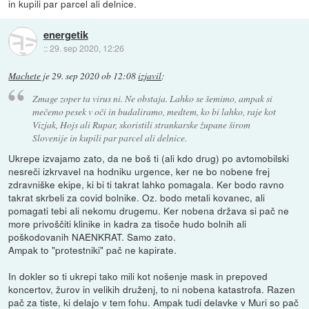
in kupili par parcel ali delnice.
energetik
::
29. sep 2020, 12:26
Machete
je
29. sep 2020 ob 12:08
izjavil
:
Zmage zoper ta virus ni. Ne obstaja. Lahko se šemimo, ampak si
mečemo pesek v oči in budaliramo, medtem, ko bi lahko, raje kot
Vizjak, Hojs ali Rupar, skoristili strankarske župane širom
Slovenije in kupili par parcel ali delnice.
Ukrepe izvajamo zato, da ne boš ti (ali kdo drug) po avtomobilski
nesreči izkrvavel na hodniku urgence, ker ne bo nobene frej
zdravniške ekipe, ki bi ti takrat lahko pomagala. Ker bodo ravno
takrat skrbeli za covid bolnike. Oz. bodo metali kovanec, ali
pomagati tebi ali nekomu drugemu. Ker nobena država si pač ne
more privoščiti klinike in kadra za tisoče hudo bolnih ali
poškodovanih NAENKRAT. Samo zato.
Ampak to "protestniki" pač ne kapirate.
In dokler so ti ukrepi tako mili kot nošenje mask in prepoved
koncertov, žurov in velikih druženj, to ni nobena katastrofa. Razen
pač za tiste, ki delajo v tem fohu. Ampak tudi delavke v Muri so pač