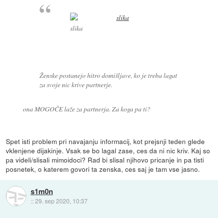
slika
Ženske postanejo hitro domišljave, ko je treba lagat
za svoje nic krive partnerje.
ona MOGOČE laže za partnerja. Za koga pa ti?
Spet isti problem pri navajanju informacij, kot prejsnji teden glede
vklenjene dijakinje. Vsak se bo lagal zase, ces da ni nic kriv. Kaj so
pa videli/slisali mimoidoci? Rad bi slisal njihovo pricanje in pa tisti
posnetek, o katerem govori ta zenska, ces saj je tam vse jasno.
s1m0n
::
29. sep 2020, 10:37