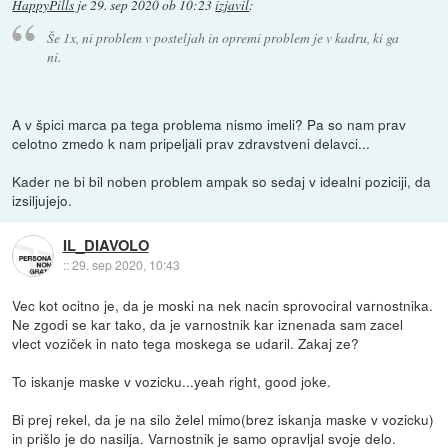
HappyPills
je
29. sep 2020 ob 10:23
izjavil
:
Še 1x, ni problem v posteljah in opremi problem je v kadru, ki ga
ni.
A v špici marca pa tega problema nismo imeli? Pa so nam prav
celotno zmedo k nam pripeljali prav zdravstveni delavci...
Kader ne bi bil noben problem ampak so sedaj v idealni poziciji, da
izsiljujejo.
IL_DIAVOLO
::
29. sep 2020, 10:43
Vec kot ocitno je, da je moski na nek nacin sprovociral varnostnika.
Ne zgodi se kar tako, da je varnostnik kar iznenada sam zacel
vlect voziček in nato tega moskega se udaril. Zakaj ze?
To iskanje maske v vozicku...yeah right, good joke.
Bi prej rekel, da je na silo želel mimo(brez iskanja maske v vozicku)
in prišlo je do nasilja. Varnostnik je samo opravljal svoje delo.