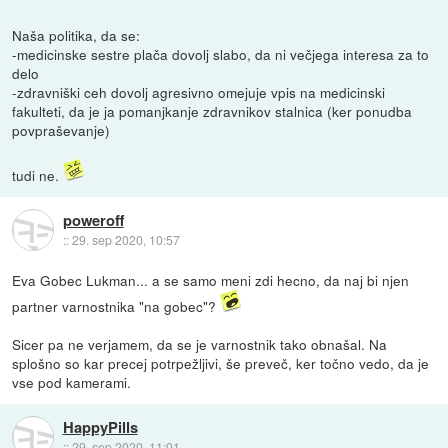
Naša politika, da se:
-medicinske sestre plača dovolj slabo, da ni večjega interesa za to
delo
-zdravniški ceh dovolj agresivno omejuje vpis na medicinski
fakulteti, da je ja pomanjkanje zdravnikov stalnica (ker ponudba
povpraševanje)
tudi ne.
poweroff
::
29. sep 2020, 10:57
Eva Gobec Lukman... a se samo meni zdi hecno, da naj bi njen
partner varnostnika "na gobec"?
Sicer pa ne verjamem, da se je varnostnik tako obnašal. Na
splošno so kar precej potrpežljivi, še preveč, ker točno vedo, da je
vse pod kamerami.
HappyPills
::
29. sep 2020, 11:01