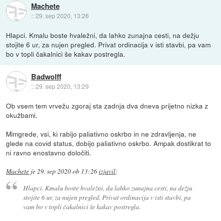
Machete
::
29. sep 2020, 13:26
Hlapci. Kmalu boste hvaležni, da lahko zunajna cesti, na dežju
stojite 6 ur, za nujen pregled. Privat ordinacija v isti stavbi, pa vam
bo v topli čakalnici še kakav postregla.
Badwolff
::
29. sep 2020, 13:29
Ob vsem tem vrvežu zgoraj sta zadnja dva dneva prijetno nizka z
okužbami.
Mimgrede, vsi, ki rabijo paliativno oskrbo in ne zdravljenja, ne
glede na covid status, dobijo paliativno oskrbo. Ampak dostikrat to
ni ravno enostavno določiti.
Machete
je
29. sep 2020 ob 13:26
izjavil
:
Hlapci. Kmalu boste hvaležni, da lahko zunajna cesti, na dežju
stojite 6 ur, za nujen pregled. Privat ordinacija v isti stavbi, pa
vam bo v topli čakalnici še kakav postregla.