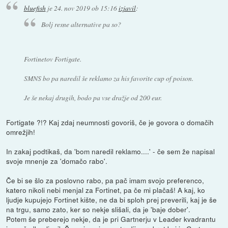
bluefish
je
24. nov 2019 ob 15:16
izjavil
:
Bolj resne alternative pa so?
Fortinetov Fortigate.
SMNS bo pa naredil še reklamo za his favorite cup of poison.
Je še nekaj drugih, bodo pa vse dražje od 200 eur.
Fortigate ?!? Kaj zdaj neumnosti govoriš, če je govora o domačih
omrežjih!
In zakaj podtikaš, da 'bom naredil reklamo....' - če sem že napisal
svoje mnenje za 'domačo rabo'.
Če bi se šlo za poslovno rabo, pa pač imam svojo preferenco,
katero nikoli nebi menjal za Fortinet, pa če mi plačaš! A kaj, ko
ljudje kupujejo Fortinet kište, ne da bi sploh prej preverili, kaj je še
na trgu, samo zato, ker so nekje slišali, da je 'baje dober'.
Potem še preberejo nekje, da je pri Gartnerju v Leader kvadrantu