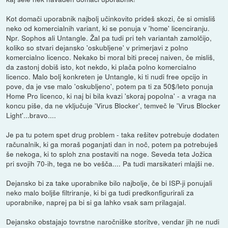
Kot domači uporabnik najbolj učinkovito prideš skozi, če si omisliš
neko od komercialnih variant, ki se ponuja v 'home' licenciranju.
Npr. Sophos ali Untangle. Žal pa tudi pri teh variantah zamolčijo,
koliko so stvari dejansko 'oskubljene' v primerjavi z polno
komercialno licenco. Nekako bi moral biti precej naiven, če misliš,
da zastonj dobiš isto, kot nekdo, ki plača polno komercialno
licenco. Malo bolj konkreten je Untangle, ki ti nudi free opcijo in
pove, da je vse malo 'oskubljeno', potem pa ti za 50$/leto ponuja
Home Pro licenco, ki naj bi bila kvazi 'skoraj popolna' - a vraga na
koncu piše, da ne vključuje 'Virus Blocker', temveč le 'Virus Blocker
Light'...bravo....
Je pa tu potem spet drug problem - taka rešitev potrebuje dodaten
računalnik, ki ga moraš poganjati dan in noč, potem pa potrebuješ
še nekoga, ki to sploh zna postaviti na noge. Seveda teta Jožica
pri svojih 70-ih, tega ne bo vešča.... Pa tudi marsikateri mlajši ne.
Dejansko bi za take uporabnike bilo najbolje, če bi ISP-ji ponujali
neko malo boljše filtriranje, ki bi ga tudi predkonfigurirali za
uporabnike, naprej pa bi si ga lahko vsak sam prilagajal.
Dejansko obstajajo tovrstne naročniške storitve, vendar jih ne nudi