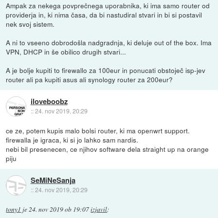
Ampak za nekega povprečnega uporabnika, ki ima samo router od
providerja in, ki nima časa, da bi nastudiral stvari in bi si postavil
nek svoj sistem.
A ni to vseeno dobrodošla nadgradnja, ki deluje out of the box. Ima
VPN, DHCP in še obilico drugih stvari...
A je bolje kupiti to firewallo za 100eur in ponucati obstoječ isp-jev
router ali pa kupiti asus ali synology router za 200eur?
iloveboobz
::
24. nov 2019, 20:29
ce ze, potem kupis malo bolsi router, ki ma openwrt support.
firewalla je igraca, ki si jo lahko sam nardis.
nebi bil presenecen, ce njihov software dela straight up na orange
piju
SeMiNeSanja
::
24. nov 2019, 20:29
tony1
je
24. nov 2019 ob 19:07
izjavil
: