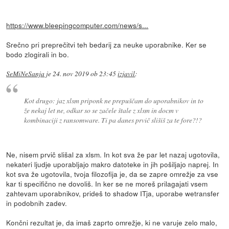
https://www.bleepingcomputer.com/news/s...
Srečno pri preprečitvi teh bedarij za neuke uporabnike. Ker se
bodo zlogirali in bo.
SeMiNeSanja
je
24. nov 2019 ob 23:45
izjavil
:
Kot drugo: jaz xlsm priponk ne prepuščam do uporabnikov in to
že nekaj let ne, odkar so se začele štale z xlsm in docm v
kombinaciji z ransomware. Ti pa danes prvič slišiš za te fore?!?
Ne, nisem prvič slišal za xlsm. In kot sva že par let nazaj ugotovila,
nekateri ljudje uporabljajo makro datoteke in jih pošiljajo naprej. In
kot sva že ugotovila, tvoja filozofija je, da se zapre omrežje za vse
kar ti specifično ne dovoliš. In ker se ne moreš prilagajati vsem
zahtevam uporabnikov, prideš to shadow ITja, uporabe wetransfer
in podobnih zadev.
Končni rezultat je, da imaš zaprto omrežje, ki ne varuje zelo malo,