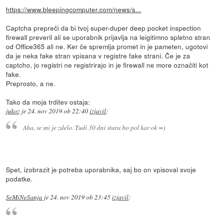
https://www.bleepingcomputer.com/news/s...
Captcha prepreči da bi tvoj super-duper deep pocket inspection
firewall preveril ali se uporabnik prijavlja na leigitimno spletno stran
od Office365 ali ne. Ker če spremlja promet in je pameten, ugotovi
da je neka fake stran vpisana v registre fake strani. Če je za
captcho, jo registri ne registrirajo in je firewall ne more označiti kot
fake.
Preprosto, a ne.
Tako da moja trditev ostaja:
jukoz
je
24. nov 2019 ob 22:40
izjavil
:
Aha, se mi je zdelo. Tudi 30 dni stara bo pol kar ok =)
Spet, izobrazit je potreba uporabnika, saj bo on vpisoval svoje
podatke.
SeMiNeSanja
je
24. nov 2019 ob 23:45
izjavil
: