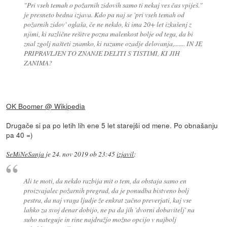
"Pri vseh temah o požarnih zidovih samo ti nekaj ves čas vpiješ."
je presneto bedna izjava. Kdo pa naj se 'pri vseh temah od
požarnih zidov' oglaša, če ne nekdo, ki ima 20+ let izkušenj z
njimi, ki različne rešitve pozna malenkost bolje od tega, da bi
znal zgolj našteti znamko, ki razume ozadje delovanja,....... IN JE
PRIPRAVLJEN TO ZNANJE DELITI S TISTIMI, KI JIH
ZANIMA?
OK Boomer @ Wikipedia
Drugače si pa po letih lih ene 5 let starejši od mene. Po obnašanju
pa 40 =)
SeMiNeSanja
je
24. nov 2019 ob 23:45
izjavil
:
Ali te moti, da nekdo razbija mit o tem, da obstaja samo en
proizvajalec požarnih pregrad, da je ponudba bistveno bolj
pestra, da naj vraga ljudje že enkrat začno preverjati, kaj vse
lahko za svoj denar dobijo, ne pa da jih 'dvorni dobavitelj' na
suho nateguje in rine najdražjo možno opcijo v najbolj