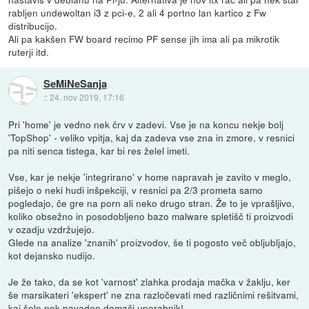
rabljen undewoltan i3 z pci-e, 2 ali 4 portno lan kartico z Fw
distribucijo.
Ali pa kakšen FW board recimo PF sense jih ima ali pa mikrotik
ruterji itd.
SeMiNeSanja
::
24. nov 2019, 17:16
Pri 'home' je vedno nek črv v zadevi. Vse je na koncu nekje bolj
'TopShop' - veliko vpitja, kaj da zadeva vse zna in zmore, v resnici
pa niti senca tistega, kar bi res želel imeti.
Vse, kar je nekje 'integrirano' v home napravah je zavito v meglo,
pišejo o neki hudi inšpekciji, v resnici pa 2/3 prometa samo
pogledajo, če gre na porn ali neko drugo stran. Že to je vprašljivo,
koliko obsežno in posodobljeno bazo malware spletišč ti proizvodi
v ozadju vzdržujejo.
Glede na analize 'znanih' proizvodov, še ti pogosto več obljubljajo,
kot dejansko nudijo.
Je že tako, da se kot 'varnost' zlahka prodaja mačka v žaklju, ker
še marsikateri 'ekspert' ne zna razločevati med različnimi rešitvami,
kaj šele nek navaden domači uporabnik!