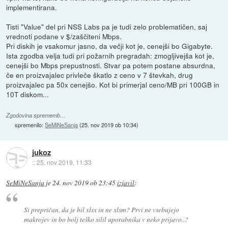
implementirana.
Tisti "Value" del pri NSS Labs pa je tudi zelo problematičen, saj
vrednoti podane v $/zaščiteni Mbps.
Pri diskih je vsakomur jasno, da večji kot je, cenejši bo Gigabyte.
Ista zgodba velja tudi pri požarnih pregradah: zmogljivejša kot je,
cenejši bo Mbps prepustnosti. Stvar pa potem postane absurdna,
če en proizvajalec privleče škatlo z ceno v 7 števkah, drug
proizvajalec pa 50x cenejšo. Kot bi primerjal ceno/MB pri 100GB in
10T diskom...
Zgodovina sprememb…
spremenilo:
SeMiNeSanja
(
25. nov 2019 ob 10:34
)
jukoz
::
25. nov 2019, 11:33
SeMiNeSanja
je
24. nov 2019 ob 23:45
izjavil
:
Si prepričan, da je bil xlsx in ne xlsm? Prvi ne vsebujejo
makrojev in bo bolj teško silil uporabnika v neko prijavo..?