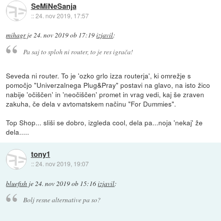
SeMiNeSanja
::
24. nov 2019, 17:57
mihagr
je
24. nov 2019 ob 17:19
izjavil
:
Pa saj to sploh ni router, to je res igrača!
Seveda ni router. To je 'ozko grlo izza routerja', ki omrežje s
pomočjo "Univerzalnega Plug&Pray" postavi na glavo, na isto žico
nabije 'očiščen' in 'neočiščen' promet in vrag vedi, kaj še zraven
zakuha, če dela v avtomatskem načinu "For Dummies".
Top Shop... sliši se dobro, izgleda cool, dela pa...noja 'nekaj' že
dela.....
tony1
::
24. nov 2019, 19:07
bluefish
je
24. nov 2019 ob 15:16
izjavil
:
Bolj resne alternative pa so?