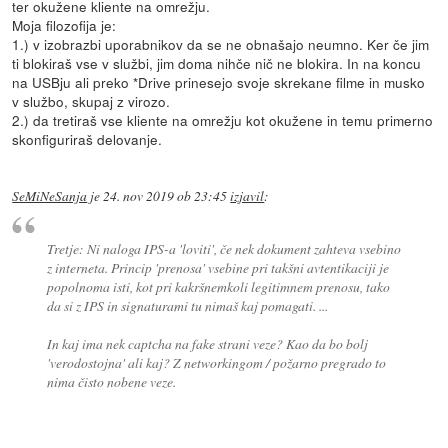
ter okužene kliente na omrežju.
Moja filozofija je:
1.) v izobrazbi uporabnikov da se ne obnašajo neumno. Ker če jim
ti blokiraš vse v službi, jim doma nihče nič ne blokira. In na koncu
na USBju ali preko *Drive prinesejo svoje skrekane filme in musko
v službo, skupaj z virozo.
2.) da tretiraš vse kliente na omrežju kot okužene in temu primerno
skonfiguriraš delovanje.
SeMiNeSanja
je
24. nov 2019 ob 23:45
izjavil
:
Tretje: Ni naloga IPS-a 'loviti', če nek dokument zahteva vsebino
z interneta. Princip 'prenosa' vsebine pri takšni avtentikaciji je
popolnoma isti, kot pri kakršnemkoli legitimnem prenosu, tako
da si z IPS in signaturami tu nimaš kaj pomagati. ...
In kaj ima nek captcha na fake strani veze? Kao da bo bolj
'verodostojna' ali kaj? Z networkingom / požarno pregrado to
nima čisto nobene veze.