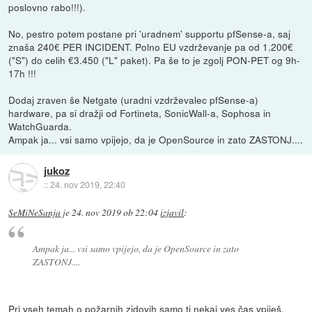
poslovno rabo!!!).
No, pestro potem postane pri 'uradnem' supportu pfSense-a, saj
znaša 240€ PER INCIDENT. Polno EU vzdrževanje pa od 1.200€
("S") do celih €3.450 ("L" paket). Pa še to je zgolj PON-PET og 9h-
17h !!!
Dodaj zraven še Netgate (uradni vzdrževalec pfSense-a)
hardware, pa si dražji od Fortineta, SonicWall-a, Sophosa in
WatchGuarda.
Ampak ja... vsi samo vpijejo, da je OpenSource in zato ZASTONJ....
jukoz
::
24. nov 2019, 22:40
SeMiNeSanja
je
24. nov 2019 ob 22:04
izjavil
:
Ampak ja... vsi samo vpijejo, da je OpenSource in zato
ZASTONJ....
Pri vseh temah o požarnih zidovih samo ti nekaj ves čas vpiješ.