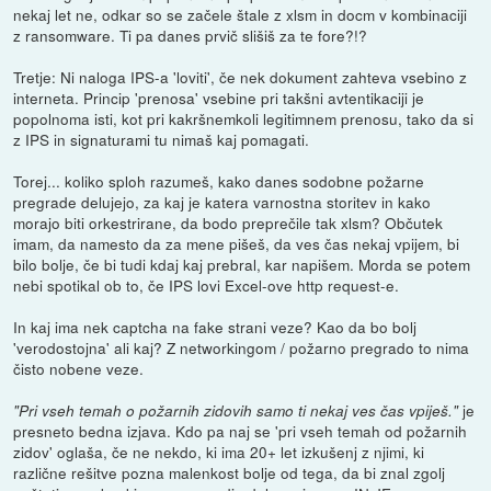
nekaj let ne, odkar so se začele štale z xlsm in docm v kombinaciji
z ransomware. Ti pa danes prvič slišiš za te fore?!?
Tretje: Ni naloga IPS-a 'loviti', če nek dokument zahteva vsebino z
interneta. Princip 'prenosa' vsebine pri takšni avtentikaciji je
popolnoma isti, kot pri kakršnemkoli legitimnem prenosu, tako da si
z IPS in signaturami tu nimaš kaj pomagati.
Torej... koliko sploh razumeš, kako danes sodobne požarne
pregrade delujejo, za kaj je katera varnostna storitev in kako
morajo biti orkestrirane, da bodo preprečile tak xlsm? Občutek
imam, da namesto da za mene pišeš, da ves čas nekaj vpijem, bi
bilo bolje, če bi tudi kdaj kaj prebral, kar napišem. Morda se potem
nebi spotikal ob to, če IPS lovi Excel-ove http request-e.
In kaj ima nek captcha na fake strani veze? Kao da bo bolj
'verodostojna' ali kaj? Z networkingom / požarno pregrado to nima
čisto nobene veze.
je
"Pri vseh temah o požarnih zidovih samo ti nekaj ves čas vpiješ."
presneto bedna izjava. Kdo pa naj se 'pri vseh temah od požarnih
zidov' oglaša, če ne nekdo, ki ima 20+ let izkušenj z njimi, ki
različne rešitve pozna malenkost bolje od tega, da bi znal zgolj