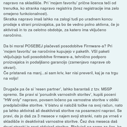
napravo na skladišče. Pri 'mojem favoritu' prične licenca teči od
trenutka, ko stranka napravo registrira (brez registracije ima zelo
omejeno funkcionalnost).
Skratka napravo imaš lahko na zalogi tudi po uradnem koncu
prodaje s strani proizvajalca, pa bo še vedno polno aktivna, če jo
aktiviraš in to za celotno obdobje, za katero ima vključeno
naročnino.
Da bi moral POSEBEJ plačevati posodobitve Firmware-a? Pri
'mojem favoritu' se naročnine kupujejo v paketih. VSI paketi
vključujejo tudi posodobitve firmware-a, tehnično podporo
proizvajalca in podaljšano garancijo (zamenjavo naprave ob
okvari).
Če pristaneš na manj...si sam kriv, ker nisi preveril, kaj je na trgu
na voljo!
Drugače pa če si 'resen partner', lahko barantaš z tzv. MSSP
opremo. Se pravi si 'ponudnik varnostnih storitev', kupiš poceni
"HW only" napravo, povsem ločeno pa varnostne storitve v obliki
predplačniške storitve. V bistvu si naložiš točke na svoj račun, nato
pa lahko aktiviraš ali deaktiviraš storitve na posamezni napravi. Se
pravi, da jo daš za 3 mesece v najem svoji stranki, nato pa vrneš v
skladišče in deaktiviraš varnostne storitve. Čez dva meseca daš
drugi stranki in spet aktiviraš storitve. Plačuješ pa samo za čas, ko