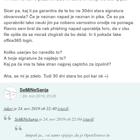
Sicer pa, kaj ti pa garantira da te bo ne 30dni stara signstura
obvarovala? Če je neznan napad je neznan in pika. Če so pa
uporabniki tako neuki jim pa nobeno varnostno orodje ne pomaga.
Ravno sem bral da nek phishing napad uporablja foro, da v xlsx
file vpiše da se moraš zlogirati da bo delal. In ti pokaže fake
office365 login.
Koliko userjev bo naredilo to?
A tvoje signature že najdejo to?
Kaj pa če ima ta fake stran najprej captcho za izpolnit?
Aha, se mi je zdelo. Tudi 30 dni stara bo pol kar ok =)
SeMiNeSanja
::
24. nov 2019, 23:45
jukoz
je
24. nov 2019 ob 22:40
izjavil
:
SeMiNeSanja
je
24. nov 2019 ob 22:04
izjavil
:
Ampak ja... vsi samo vpijejo, da je OpenSource in