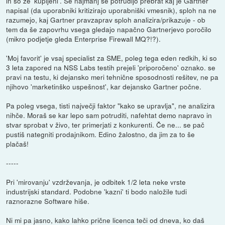
in so že 'kupljeni'. Še najmanj se potrudijo prebrat kaj je Gartner
napisal (da uporabniki kritizirajo uporabniški vmesnik), sploh na ne
razumejo, kaj Gartner pravzaprav sploh analizira/prikazuje - ob
tem da še zapovrhu vsega gledajo napačno Gartnerjevo poročilo
(mikro podjetje gleda Enterprise Firewall MQ?!?).
'Moj favorit' je vsaj specialist za SME, poleg tega eden redkih, ki so
3 leta zapored na NSS Labs testih prejeli 'priporočeno' oznako. se
pravi na testu, ki dejansko meri tehnične sposodnosti rešitev, ne pa
njihovo 'marketinško uspešnost', kar dejansko Gartner počne.
Pa poleg vsega, tisti največji faktor "kako se upravlja", ne analizira
nihče. Moraš se kar lepo sam potruditi, nafehtat demo napravo in
stvar sprobat v živo, ter primerjati z konkurenti. Če ne... se pač
pustiš nategniti prodajnikom. Edino žalostno, da jim za to še
plačaš!
-----
Pri 'mirovanju' vzdrževanja, je odbitek 1/2 leta neke vrste
industrijski standard. Podobne 'kazni' ti bodo naložile tudi
raznorazne Software hiše.
Ni mi pa jasno, kako lahko prične licenca teči od dneva, ko daš