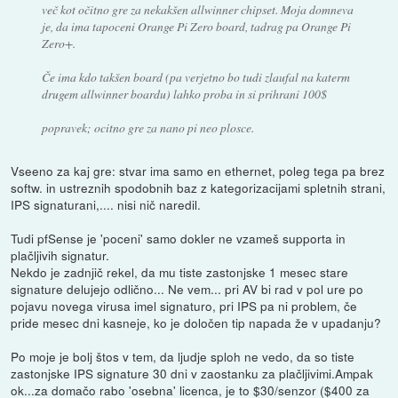
več kot očitno gre za nekakšen allwinner chipset. Moja domneva
je, da ima tapoceni Orange Pi Zero board, tadrag pa Orange Pi
Zero+.
Če ima kdo takšen board (pa verjetno bo tudi zlaufal na katerm
drugem allwinner boardu) lahko proba in si prihrani 100$
popravek; ocitno gre za nano pi neo plosce.
Vseeno za kaj gre: stvar ima samo en ethernet, poleg tega pa brez
softw. in ustreznih spodobnih baz z kategorizacijami spletnih strani,
IPS signaturani,.... nisi nič naredil.
Tudi pfSense je 'poceni' samo dokler ne vzameš supporta in
plačljivih signatur.
Nekdo je zadnjič rekel, da mu tiste zastonjske 1 mesec stare
signature delujejo odlično... Ne vem... pri AV bi rad v pol ure po
pojavu novega virusa imel signaturo, pri IPS pa ni problem, če
pride mesec dni kasneje, ko je določen tip napada že v upadanju?
Po moje je bolj štos v tem, da ljudje sploh ne vedo, da so tiste
zastonjske IPS signature 30 dni v zaostanku za plačljivimi.Ampak
ok...za domačo rabo 'osebna' licenca, je to $30/senzor ($400 za