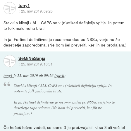
tony1
::
25. nov 2019, 09:26
Stavki s klicaji / ALL CAPS so v (n)etiketi definicija vpitja. In potem
te folk malo neha brati.
In ja, Fortinet definitivno je recommended po NSSu, verjetno že
desetletje zaporedoma. (Ne bom šel preveriti, ker jih ne prodajam.)
SeMiNeSanja
::
25. nov 2019, 10:31
tony1
je
25. nov 2019 ob 09:26
izjavil
:
Stavki s klicaji / ALL CAPS so v (n)etiketi definicija vpitja. In
potem te folk malo neha brati.
In ja, Fortinet definitivno je recommended po NSSu, verjetno že
desetletje zaporedoma. (Ne bom šel preveriti, ker jih ne
prodajam.)
Če hočeš točno vedeti, so samo 3-je proizvajalci, ki so 3 ali več let