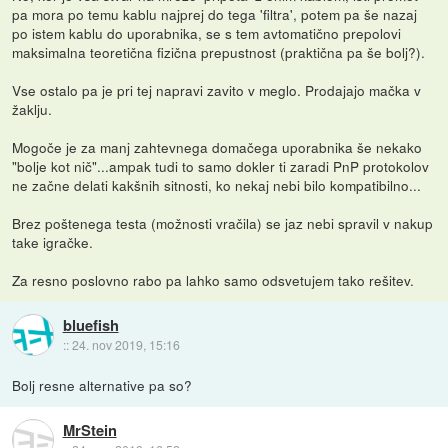
pa mora po temu kablu najprej do tega 'filtra', potem pa še nazaj
po istem kablu do uporabnika, se s tem avtomatično prepolovi
maksimalna teoretična fizična prepustnost (praktična pa še bolj?).
Vse ostalo pa je pri tej napravi zavito v meglo. Prodajajo mačka v
žaklju.
Mogoče je za manj zahtevnega domačega uporabnika še nekako
"bolje kot nič"...ampak tudi to samo dokler ti zaradi PnP protokolov
ne začne delati kakšnih sitnosti, ko nekaj nebi bilo kompatibilno...
Brez poštenega testa (možnosti vračila) se jaz nebi spravil v nakup
take igračke.
Za resno poslovno rabo pa lahko samo odsvetujem tako rešitev.
bluefish
::
24. nov 2019, 15:16
Bolj resne alternative pa so?
MrStein