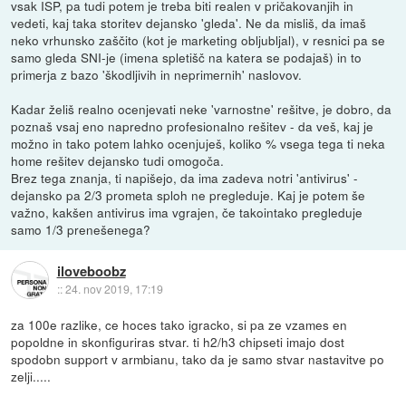
vsak ISP, pa tudi potem je treba biti realen v pričakovanjih in
vedeti, kaj taka storitev dejansko 'gleda'. Ne da misliš, da imaš
neko vrhunsko zaščito (kot je marketing obljubljal), v resnici pa se
samo gleda SNI-je (imena spletišč na katera se podajaš) in to
primerja z bazo 'škodljivih in neprimernih' naslovov.
Kadar želiš realno ocenjevati neke 'varnostne' rešitve, je dobro, da
poznaš vsaj eno napredno profesionalno rešitev - da veš, kaj je
možno in tako potem lahko ocenjuješ, koliko % vsega tega ti neka
home rešitev dejansko tudi omogoča.
Brez tega znanja, ti napišejo, da ima zadeva notri 'antivirus' -
dejansko pa 2/3 prometa sploh ne pregleduje. Kaj je potem še
važno, kakšen antivirus ima vgrajen, če takointako pregleduje
samo 1/3 prenešenega?
iloveboobz
::
24. nov 2019, 17:19
za 100e razlike, ce hoces tako igracko, si pa ze vzames en
popoldne in skonfiguriras stvar. ti h2/h3 chipseti imajo dost
spodobn support v armbianu, tako da je samo stvar nastavitve po
zelji.....