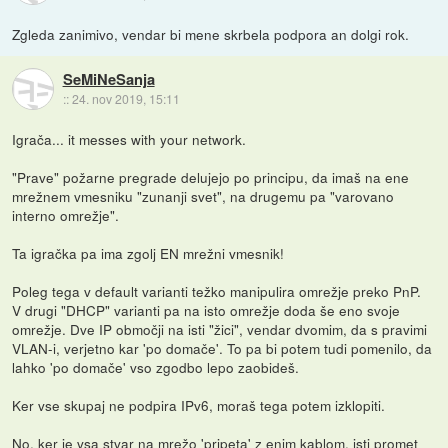
Zgleda zanimivo, vendar bi mene skrbela podpora an dolgi rok.
SeMiNeSanja
::
24. nov 2019, 15:11
Igrača... it messes with your network.
"Prave" požarne pregrade delujejo po principu, da imaš na ene
mrežnem vmesniku "zunanji svet", na drugemu pa "varovano
interno omrežje".
Ta igračka pa ima zgolj EN mrežni vmesnik!
Poleg tega v default varianti težko manipulira omrežje preko PnP.
V drugi "DHCP" varianti pa na isto omrežje doda še eno svoje
omrežje. Dve IP območji na isti "žici", vendar dvomim, da s pravimi
VLAN-i, verjetno kar 'po domače'. To pa bi potem tudi pomenilo, da
lahko 'po domače' vso zgodbo lepo zaobideš.
Ker vse skupaj ne podpira IPv6, moraš tega potem izklopiti.
No, ker je vsa stvar na mrežo 'pripeta' z enim kablom, isti promet