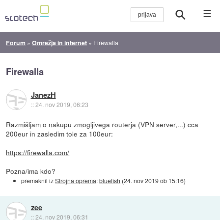
☰
Forum
»
Omrežja in internet
»
Firewalla
Firewalla
JanezH
::
24. nov 2019, 06:23
Razmišljam o nakupu zmogljivega routerja (VPN server,...) cca
200eur in zasledim tole za 100eur:
https://firewalla.com/
Pozna/ima kdo?
premaknil iz
Strojna oprema
:
bluefish
(
24. nov 2019 ob 15:16
)
zee
::
24. nov 2019, 06:31