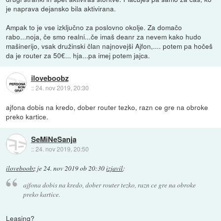
je naprava dejansko bila aktivirana.
Ampak to je vse izključno za poslovno okolje. Za domačo
rabo...noja, če smo realni...če imaš deanr za nevem kako hudo
mašinerijo, vsak družinski član najnovejši Ajfon,.... potem pa hočeš
da je router za 50€... hja...pa imej potem jajca.
iloveboobz
::
24. nov 2019, 20:30
ajfona dobis na kredo, dober router tezko, razn ce gre na obroke
preko kartice.
SeMiNeSanja
::
24. nov 2019, 20:50
iloveboobz
je
24. nov 2019 ob 20:30
izjavil
:
ajfona dobis na kredo, dober router tezko, razn ce gre na obroke
preko kartice.
Leasing?