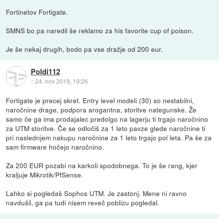
Fortinetov Fortigate.
SMNS bo pa naredil še reklamo za his favorite cup of poison.
Je še nekaj drugih, bodo pa vse dražje od 200 eur.
Poldi112
::
24. nov 2019, 19:26
Fortigate je precej skret. Entry level modeli (30) so nestabilni,
naročnine drage, podpora arogantna, storitve nategunske. Že
samo če ga ima prodajalec predolgo na lagerju ti trgajo naročnino
za UTM storitve. Če se odločiš za 1 leto pavze glede naročnine ti
pri naslednjem nakupu naročnine za 1 leto trgajo pol leta. Pa še za
sam firmware hočejo naročnino.
Za 200 EUR pozabi na karkoli spodobnega. To je še rang, kjer
kraljuje Mikrotik/PfSense.
Lahko si pogledaš Sophos UTM. Je zastonj. Mene ni ravno
navdušil, ga pa tudi nisem reveč poblizu pogledal.