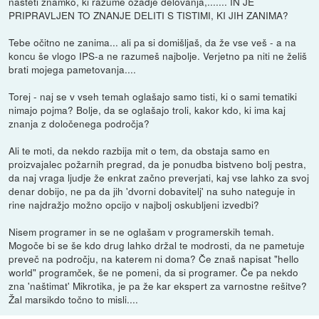
našteti znamko, ki razume ozadje delovanja,....... IN JE
PRIPRAVLJEN TO ZNANJE DELITI S TISTIMI, KI JIH ZANIMA?
Tebe očitno ne zanima... ali pa si domišljaš, da že vse veš - a na
koncu še vlogo IPS-a ne razumeš najbolje. Verjetno pa niti ne želiš
brati mojega pametovanja....
Torej - naj se v vseh temah oglašajo samo tisti, ki o sami tematiki
nimajo pojma? Bolje, da se oglašajo troli, kakor kdo, ki ima kaj
znanja z določenega področja?
Ali te moti, da nekdo razbija mit o tem, da obstaja samo en
proizvajalec požarnih pregrad, da je ponudba bistveno bolj pestra,
da naj vraga ljudje že enkrat začno preverjati, kaj vse lahko za svoj
denar dobijo, ne pa da jih 'dvorni dobavitelj' na suho nateguje in
rine najdražjo možno opcijo v najbolj oskubljeni izvedbi?
Nisem programer in se ne oglašam v programerskih temah.
Mogoče bi se še kdo drug lahko držal te modrosti, da ne pametuje
preveč na področju, na katerem ni doma? Če znaš napisat "hello
world" programček, še ne pomeni, da si programer. Če pa nekdo
zna 'naštimat' Mikrotika, je pa že kar ekspert za varnostne rešitve?
Žal marsikdo točno to misli....