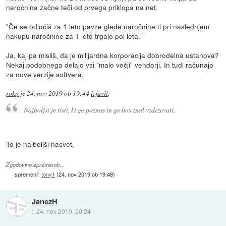
naročnina začne teči od prvega priklopa na net.
"Če se odločiš za 1 leto pavze glede naročnine ti pri naslednjem
nakupu naročnine za 1 leto trgajo pol leta."
Ja, kaj pa misliš, da je milijardna korporacija dobrodelna ustanova?
Nekaj podobnega delajo vsi "malo večji" vendorji. In tudi računajo
za nove verzije softvera.
rokp
je
24. nov 2019 ob 19:44
izjavil
:
Najboljsi je tisti, ki ga poznas in ga bos znal vzdrzevati.
To je najboljši nasvet.
Zgodovina sprememb…
spremenil:
tony1
(
24. nov 2019 ob 19:48
)
JanezH
::
24. nov 2019, 20:24