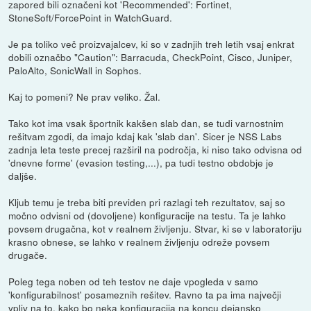
zapored bili označeni kot 'Recommended': Fortinet,
StoneSoft/ForcePoint in WatchGuard.
Je pa toliko več proizvajalcev, ki so v zadnjih treh letih vsaj enkrat
dobili označbo "Caution": Barracuda, CheckPoint, Cisco, Juniper,
PaloAlto, SonicWall in Sophos.
Kaj to pomeni? Ne prav veliko. Žal.
Tako kot ima vsak športnik kakšen slab dan, se tudi varnostnim
rešitvam zgodi, da imajo kdaj kak 'slab dan'. Sicer je NSS Labs
zadnja leta teste precej razširil na področja, ki niso tako odvisna od
'dnevne forme' (evasion testing,...), pa tudi testno obdobje je
daljše.
Kljub temu je treba biti previden pri razlagi teh rezultatov, saj so
močno odvisni od (dovoljene) konfiguracije na testu. Ta je lahko
povsem drugačna, kot v realnem življenju. Stvar, ki se v laboratoriju
krasno obnese, se lahko v realnem življenju odreže povsem
drugače.
Poleg tega noben od teh testov ne daje vpogleda v samo
'konfigurabilnost' posameznih rešitev. Ravno ta pa ima največji
vpliv na to, kako bo neka konfiguracija na koncu dejansko