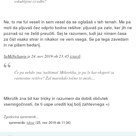
oskubljeni izvedbi?
Ne, to me ful veseli in sem vesel da se oglašaš v teh temah. Me pa
moti da pljuvaš čez odprto kodne rešitve: pljuvaš pa zato, ker jih ne
poznaš oz ne želiš preučiti. Sej te razumem, tudi jaz nimam časa
za čist vsako stvar in nikakor ne vem vsega. Se pa tega zavedam
in ne pišem bedarij.
SeMiNeSanja
je
24. nov 2019 ob 23:45
izjavil
:
Če pa nekdo zna 'naštimat' Mikrotika, je pa že kar ekspert za
varnostne rešitve? Žal marsikdo točno to misli....
Mikrotik zna bit kar tricky in razumem da dobiš občutek
vsemogočnosti, če ti uspe urediti kaj bolj zahtevnega =)
Zgodovina sprememb…
spremenilo:
jukoz
(
25. nov 2019 ob 11:34
)