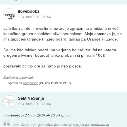
iloveboobz
::
24. nov 2019, 20:54
sam tko za info, firewallin firmware je zgrajen na armbianu in več
kot očitno gre za nekakšen allwinner chipset. Moja domneva je, da
ima tapoceni Orange Pi Zero board, tadrag pa Orange Pi Zero+.
Če ima kdo takšen board (pa verjetno bo tudi zlaufal na katerm
drugem allwinner boardu) lahko proba in si prihrani 100$
popravek; ocitno gre za nano pi neo plosce.
Zgodovina sprememb…
spremenil:
iloveboobz
(
24. nov 2019 ob 21:18
)
SeMiNeSanja
::
24. nov 2019, 22:04
iloveboobz
je
24. nov 2019 ob 20:54
izjavil
:
sam tko za info, firewallin firmware je zgrajen na armbianu in