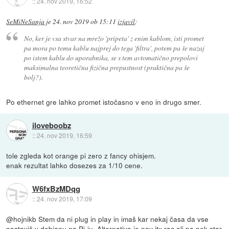
::
24. nov 2019, 16:52
SeMiNeSanja
je
24. nov 2019 ob 15:11
izjavil
:
No, ker je vsa stvar na mrežo 'pripeta' z enim kablom, isti promet
pa mora po temu kablu najprej do tega 'filtra', potem pa še nazaj
po istem kablu do uporabnika, se s tem avtomatično prepolovi
maksimalna teoretična fizična prepustnost (praktična pa še
bolj?).
Po ethernet gre lahko promet istočasno v eno in drugo smer.
iloveboobz
::
24. nov 2019, 16:59
tole zgleda kot orange pi zero z fancy ohisjem.
enak rezultat lahko dosezes za 1/10 cene.
W6fxBzMDqg
::
24. nov 2019, 17:09
@hojnikb Stem da ni plug in play in imaš kar nekaj časa da vse
nastaviš v debianu na Pi-ju. Alternativa je nov itx rac ali pa nek star