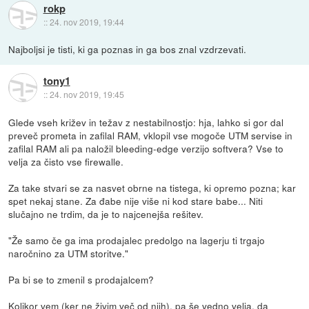
rokp
::
24. nov 2019, 19:44
Najboljsi je tisti, ki ga poznas in ga bos znal vzdrzevati.
tony1
::
24. nov 2019, 19:45
Glede vseh križev in težav z nestabilnostjo: hja, lahko si gor dal
preveč prometa in zafilal RAM, vklopil vse mogoče UTM servise in
zafilal RAM ali pa naložil bleeding-edge verzijo softvera? Vse to
velja za čisto vse firewalle.
Za take stvari se za nasvet obrne na tistega, ki opremo pozna; kar
spet nekaj stane. Za đabe nije više ni kod stare babe... Niti
slučajno ne trdim, da je to najcenejša rešitev.
"Že samo če ga ima prodajalec predolgo na lagerju ti trgajo
naročnino za UTM storitve."
Pa bi se to zmenil s prodajalcem?
Kolikor vem (ker ne živim več od njih), pa še vedno velja, da