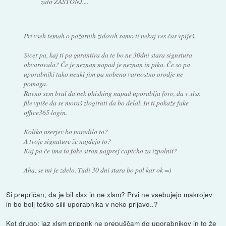
zato ZASTONJ....
Pri vseh temah o požarnih zidovih samo ti nekaj ves čas vpiješ.
Sicer pa, kaj ti pa garantira da te bo ne 30dni stara signstura
obvarovala? Če je neznan napad je neznan in pika. Če so pa
uporabniki tako neuki jim pa nobeno varnostno orodje ne
pomaga.
Ravno sem bral da nek phishing napad uporablja foro, da v xlsx
file vpiše da se moraš zlogirati da bo delal. In ti pokaže fake
office365 login.
Koliko userjev bo naredilo to?
A tvoje signature že najdejo to?
Kaj pa če ima ta fake stran najprej captcho za izpolnit?
Aha, se mi je zdelo. Tudi 30 dni stara bo pol kar ok =)
Si prepričan, da je bil xlsx in ne xlsm? Prvi ne vsebujejo makrojev
in bo bolj teško silil uporabnika v neko prijavo..?
Kot drugo: jaz xlsm priponk ne prepuščam do uporabnikov in to že