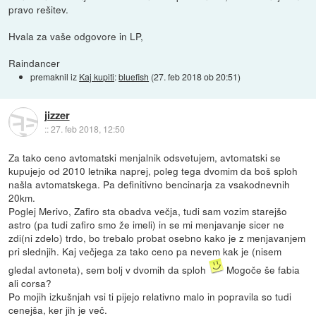
pravo rešitev.
Hvala za vaše odgovore in LP,
Raindancer
premaknil iz
Kaj kupiti
:
bluefish
(
27. feb 2018 ob 20:51
)
jizzer
::
27. feb 2018, 12:50
Za tako ceno avtomatski menjalnik odsvetujem, avtomatski se
kupujejo od 2010 letnika naprej, poleg tega dvomim da boš sploh
našla avtomatskega. Pa definitivno bencinarja za vsakodnevnih
20km.
Poglej Merivo, Zafiro sta obadva večja, tudi sam vozim starejšo
astro (pa tudi zafiro smo že imeli) in se mi menjavanje sicer ne
zdi(ni zdelo) trdo, bo trebalo probat osebno kako je z menjavanjem
pri slednjih. Kaj večjega za tako ceno pa nevem kak je (nisem
gledal avtoneta), sem bolj v dvomih da sploh
Mogoče še fabia
ali corsa?
Po mojih izkušnjah vsi ti pijejo relativno malo in popravila so tudi
cenejša, ker jih je več.