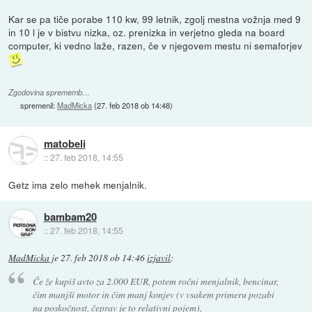
Kar se pa tiče porabe 110 kw, 99 letnik, zgolj mestna vožnja med 9
in 10 l je v bistvu nizka, oz. prenizka in verjetno gleda na board
computer, ki vedno laže, razen, če v njegovem mestu ni semaforjev
Zgodovina sprememb…
spremenil:
MadMicka
(
27. feb 2018 ob 14:48
)
matobeli
::
27. feb 2018, 14:55
Getz ima zelo mehek menjalnik.
bambam20
::
27. feb 2018, 14:55
MadMicka
je
27. feb 2018 ob 14:46
izjavil
:
Če že kupiš avto za 2.000 EUR, potem ročni menjalnik, bencinar,
čim manjši motor in čim manj konjev (v vsakem primeru pozabi
na poskočnost, čeprav je to relativni pojem),