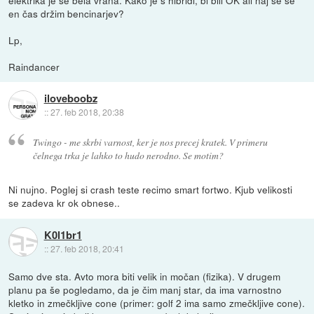
en čas držim bencinarjev?
Lp,
Raindancer
iloveboobz
::
27. feb 2018, 20:38
Twingo - me skrbi varnost, ker je nos precej kratek. V primeru
čelnega trka je lahko to hudo nerodno. Se motim?
Ni nujno. Poglej si crash teste recimo smart fortwo. Kjub velikosti
se zadeva kr ok obnese..
K0l1br1
::
27. feb 2018, 20:41
Samo dve sta. Avto mora biti velik in močan (fizika). V drugem
planu pa še pogledamo, da je čim manj star, da ima varnostno
kletko in zmečkljive cone (primer: golf 2 ima samo zmečkljive cone).