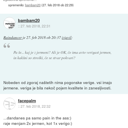
spremenilo:
bambam20
(
27. feb 2018 ob 22:29
)
bambam20
::
27. feb 2018, 22:31
Raindancer
je
27. feb 2018 ob 20:37
izjavil
:
Pa še... kaj je z jermeni? Ali je OK, če ima avto verigast jermen,
in kakšni so stroški, če se stvar pokvari?
Nobeden od zgoraj naštetih nima pogonske verige. vsi imajo
jermene. veriga je bila nekoč pojem kvalitete in zanesljivosti.
facepalm
::
27. feb 2018, 22:32
...dandanes pa samo pain in the ass:)
raje menjam 2x jermen, kot 1x verigo:)