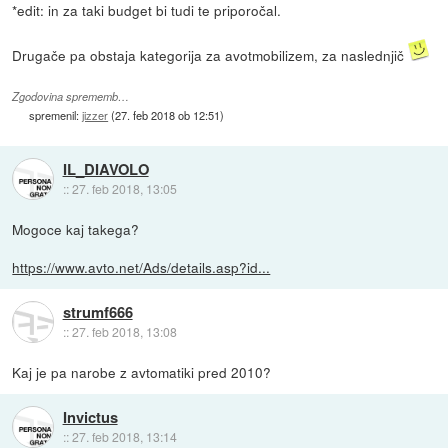
*edit: in za taki budget bi tudi te priporočal.
Drugače pa obstaja kategorija za avotmobilizem, za naslednjič
Zgodovina sprememb…
spremenil:
jizzer
(
27. feb 2018 ob 12:51
)
IL_DIAVOLO
::
27. feb 2018, 13:05
Mogoce kaj takega?
https://www.avto.net/Ads/details.asp?id...
strumf666
::
27. feb 2018, 13:08
Kaj je pa narobe z avtomatiki pred 2010?
Invictus
::
27. feb 2018, 13:14