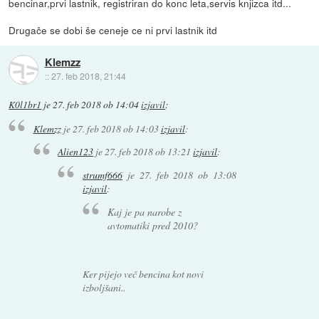
bencinar,prvi lastnik, registriran do konc leta,servis knjizca itd...
Drugače se dobi še ceneje ce ni prvi lastnik itd
Klemzz
::
27. feb 2018, 21:44
K0l1br1
je
27. feb 2018 ob 14:04
izjavil
:
Klemzz
je
27. feb 2018 ob 14:03
izjavil
:
Alien123
je
27. feb 2018 ob 13:21
izjavil
:
strumf666
je
27. feb 2018 ob 13:08
izjavil
:
Kaj je pa narobe z
avtomatiki pred 2010?
Ker pijejo več bencina kot novi
izboljšani..