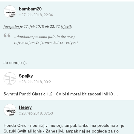
bambam20
::
27. feb 2018, 22:34
facepalm
je
27. feb 2018 ob 22:32
izjavil
:
...dandanes pa samo pain in the ass:)
raje menjam 2x jermen, kot 1x verigo:)
Je ceneje :).
Spajky
::
28. feb 2018, 00:21
5-vratni Puntić Classic 1,2 16V bi ti moral bit zadosti IMHO ...
Heavy
::
28. feb 2018, 07:53
Honda Civic - neuničljivi motorji, ampak lahko ima probleme z rjo
Suzuki Swift ali Ignis - Zanesljivi, ampak naj se pogleda za rjo