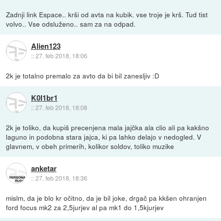
Zadnji link Espace.. krši od avta na kubik. vse troje je krš. Tud tist
volvo.. Vse odsluženo.. sam za na odpad.
Alien123
::
27. feb 2018, 18:06
2k je totalno premalo za avto da bi bil zanesljiv :D
K0l1br1
::
27. feb 2018, 18:08
2k je toliko, da kupiš precenjena mala jajčka ala clio ali pa kakšno
laguno in podobna stara jajca, ki pa lahko delajo v nedogled. V
glavnem, v obeh primerih, kolikor soldov, toliko muzike
anketar
::
27. feb 2018, 18:36
mislm, da je blo kr očitno, da je bil joke, drgač pa kkšen ohranjen
ford focus mk2 za 2,5jurjev al pa mk1 do 1,5kjurjev