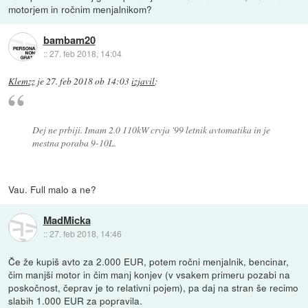
motorjem in ročnim menjalnikom?
bambam20
::
27. feb 2018, 14:04
Klemzz
je
27. feb 2018 ob 14:03
izjavil
:
Dej ne prbiji. Imam 2.0 110kW crvja '99 letnik avtomatika in je
mestna poraba 9-10L.
Vau. Full malo a ne?
MadMicka
::
27. feb 2018, 14:46
Če že kupiš avto za 2.000 EUR, potem ročni menjalnik, bencinar,
čim manjši motor in čim manj konjev (v vsakem primeru pozabi na
poskočnost, čeprav je to relativni pojem), pa daj na stran še recimo
slabih 1.000 EUR za popravila.