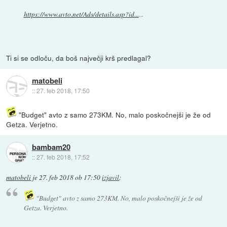
https://www.avto.net/Ads/details.asp?id...
...
Ti si se odloču, da boš največji krš predlagal?
matobeli
::
27. feb 2018, 17:50
"Budget" avto z samo 273KM. No, malo poskočnejši je že od
Getza. Verjetno.
bambam20
::
27. feb 2018, 17:52
matobeli
je
27. feb 2018 ob 17:50
izjavil
:
"Budget" avto z samo 273KM. No, malo poskočnejši je že od
Getza. Verjetno.