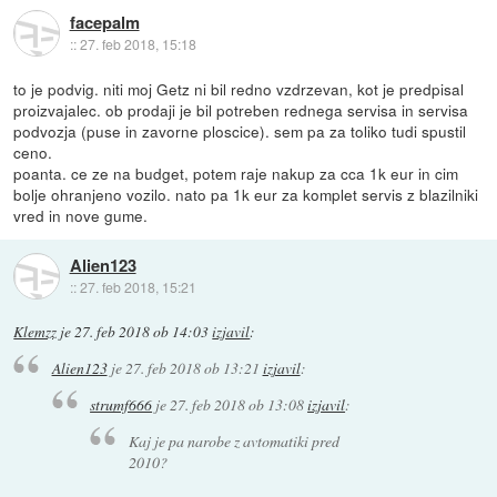
facepalm
::
27. feb 2018, 15:18
to je podvig. niti moj Getz ni bil redno vzdrzevan, kot je predpisal
proizvajalec. ob prodaji je bil potreben rednega servisa in servisa
podvozja (puse in zavorne ploscice). sem pa za toliko tudi spustil
ceno.
poanta. ce ze na budget, potem raje nakup za cca 1k eur in cim
bolje ohranjeno vozilo. nato pa 1k eur za komplet servis z blazilniki
vred in nove gume.
Alien123
::
27. feb 2018, 15:21
Klemzz
je
27. feb 2018 ob 14:03
izjavil
:
Alien123
je
27. feb 2018 ob 13:21
izjavil
:
strumf666
je
27. feb 2018 ob 13:08
izjavil
:
Kaj je pa narobe z avtomatiki pred
2010?