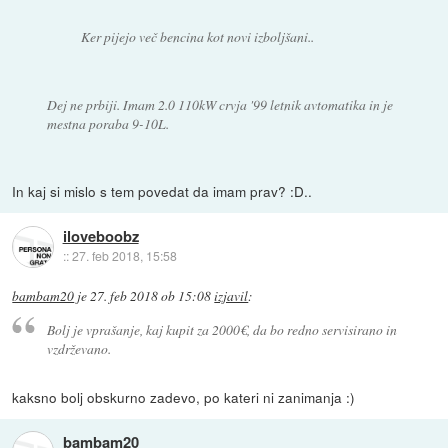
Ker pijejo več bencina kot novi izboljšani..
Dej ne prbiji. Imam 2.0 110kW crvja '99 letnik avtomatika in je
mestna poraba 9-10L.
In kaj si mislo s tem povedat da imam prav? :D..
iloveboobz
::
27. feb 2018, 15:58
bambam20
je
27. feb 2018 ob 15:08
izjavil
:
Bolj je vprašanje, kaj kupit za 2000€, da bo redno servisirano in
vzdrževano.
kaksno bolj obskurno zadevo, po kateri ni zanimanja :)
bambam20