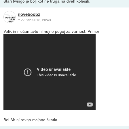
Stari twingo je bolj kot ne truga na dveh kolesih.
iloveboobz
::
27. feb 2018, 20:43
Velik in močan avto ni nujno pogoj za varnost. Primer
Bel Air ni ravno majhna škatla.