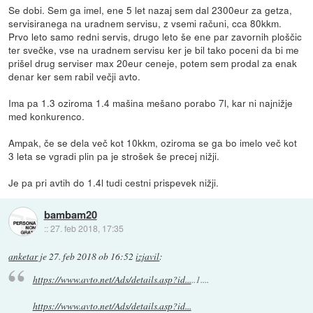
Se dobi. Sem ga imel, ene 5 let nazaj sem dal 2300eur za getza,
servisiranega na uradnem servisu, z vsemi računi, cca 80kkm.
Prvo leto samo redni servis, drugo leto še ene par zavornih ploščic
ter svečke, vse na uradnem servisu ker je bil tako poceni da bi me
prišel drug serviser max 20eur ceneje, potem sem prodal za enak
denar ker sem rabil večji avto.
Ima pa 1.3 oziroma 1.4 mašina mešano porabo 7l, kar ni najnižje
med konkurenco.
Ampak, če se dela več kot 10kkm, oziroma se ga bo imelo več kot
3 leta se vgradi plin pa je strošek še precej nižji.
Je pa pri avtih do 1.4l tudi cestni prispevek nižji.
bambam20
::
27. feb 2018, 17:35
anketar
je
27. feb 2018 ob 16:52
izjavil
:
https://www.avto.net/Ads/details.asp?id...
..1....
https://www.avto.net/Ads/details.asp?id...