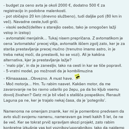
- budget za ceno avta je okoli 2000 €, dodatno 500 € za
registracijo in podobne malenkosti.
- pot običajno 20 km (dnevno službeno), tudi daljše poti (80 km in
več). Navadne ceste,tudi griči.
- visoki sedeži(delitev s starejšo osebo, tako je omogočen lažji
vstop in izstop)
- avtomatski menjalnik... Tukaj nisem prepričana. Z avtomatikom je
cena 'avtomatsko' precej višja, avtomatik iščem zgolj zato, ker je za
starša prestavljanje precej mučno (trenutno imamo astro, in je
treba nekaj moči, da prestaviš, ko se vozi). Ali je kakšna
alternativa, kjer je prestavljanje lažje?
- 'malo pije', in da je zanesljiv, tako na cesti in kar se tiče popravil.
- 5-vratni model, po možnosti da je kombilimuzina
- Klimaaaaaa...Obvezno. A must have.
- Moč motorja... Hm. Tu rabim nasvet. Kakšen motor, da me
zavarovanje ne bo ravno udarilo po žepu, pa da bo kljub vsemu
dovolj živahen? Getz mi je bil všeč s stališča pospeškov, Renault
Laguna pa ne, ker je trajalo nekaj časa, da je 'potegnilo'.
Namenoma ne omenjam znamk, ker mi je pomembno predvsem da
avto služi svojemu namenu, nameravam ga imeti kakih 5 let, če ne
še več. Ker se tokrat prvič spravljam skozi projekt, zato rabim
konkretne izkušnje vas kot voznikov/uporabnikov, tako da najdemo