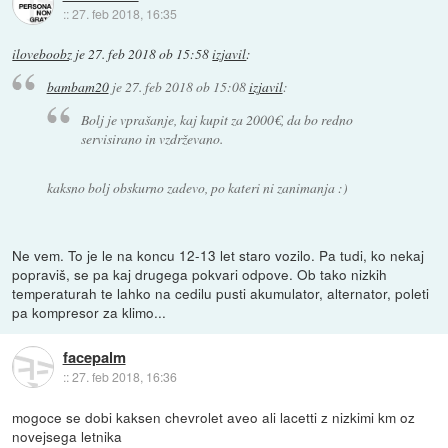
::
27. feb 2018, 16:35
iloveboobz
je
27. feb 2018 ob 15:58
izjavil
:
bambam20
je
27. feb 2018 ob 15:08
izjavil
:
Bolj je vprašanje, kaj kupit za 2000€, da bo redno
servisirano in vzdrževano.
kaksno bolj obskurno zadevo, po kateri ni zanimanja :)
Ne vem. To je le na koncu 12-13 let staro vozilo. Pa tudi, ko nekaj
popraviš, se pa kaj drugega pokvari odpove. Ob tako nizkih
temperaturah te lahko na cedilu pusti akumulator, alternator, poleti
pa kompresor za klimo...
facepalm
::
27. feb 2018, 16:36
mogoce se dobi kaksen chevrolet aveo ali lacetti z nizkimi km oz
novejsega letnika