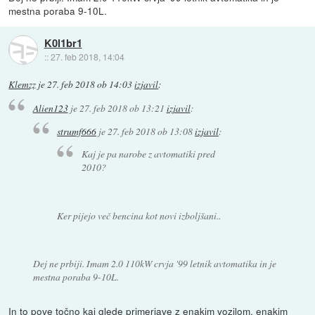
mestna poraba 9-10L.
K0l1br1
::
27. feb 2018, 14:04
Klemzz
je
27. feb 2018 ob 14:03
izjavil
:
Alien123
je
27. feb 2018 ob 13:21
izjavil
:
strumf666
je
27. feb 2018 ob 13:08
izjavil
:
Kaj je pa narobe z avtomatiki pred
2010?
Ker pijejo več bencina kot novi izboljšani..
Dej ne prbiji. Imam 2.0 110kW crvja '99 letnik avtomatika in je
mestna poraba 9-10L.
In to pove točno kaj glede primerjave z enakim vozilom, enakim