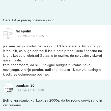
Getz 1.4 je precej poskočen avto.
facepalm
::
27. feb 2018, 15:05
jaz sem ravno prodal Getza in kupil 3 leta starega Twingota. po
izracunih, ce bi ga odbrzal 5 let in nato prodal, sem financno na
istem, kot ce bi obdrzal Getza. s to razliko, da se vozim v skoraj
novem avtu.
zato priporocam, da si OP dvigne budget in vzame nekaj
novejsega, z nizjo porabo. tudi ce preplaca 1k eur za leasing ali
kredit, se dolgorocno povrne.
bambam20
::
27. feb 2018, 15:08
Bolj je vprašanje, kaj kupit za 2000€, da bo redno servisirano in
vzdrževano.