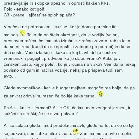
prestavljanje in sklopka trpežno in oprosti kakšen kiks.
Polo - enako kot golf
C3 - precej 'jajčast' se sploh splača?
V načelu ne potrebujem limuzine, ker je doma parkplac itak
majhen.
Tako da bo štela okretnost, da je vodljiv (volan,
prestavna ročica, če ima kdo izkušnje z ročno zavoro, rabim tako,
da se ni treba truditi da se sprosti in zategne po potrebi),in da se
drži ceste. Vaše izkušnje - kako se kaj ti avti držijo ceste v
vremenskih pogojih, predvsem ko je slabo vreme? Kako je v
zimskem času, kaj je poleti, ko je vročina na višku? Vem da je nekaj
odvisno od gum in načina vožnje, nekaj pa prispeva tudi sam
avto...
Glede avtomatikov - ker je budget majhen, mogoče res bolje, da ga
za enkrat odmislim, razen če bo kje kaka terna.
Pa še... kaj je z jermeni? Ali je OK, če ima avto verigast jermen, in
kakšni so stroški, če se stvar pokvari?
Ali se splača gledati med predelanimi avti, glede na to, da če se kje
kaj pokvari, sem lahko hitro v zosu.
Zanima me za avte na plin,
elektrika je še bela vrana. Kako je s hibridi, bi bili OK ali naj se še