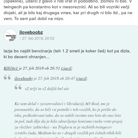
(opekline), udarci z glavo v rob vrat in pododbno, zlomov ni bilo. V
twingecih pa konstantno kot v mesoreznici. Ali so bili vozniki večji
divjaki, ali je bilo kaj drugega vmes, kar pri drugih ni bilo itd., pa ne
vem. To sem pač dobil na mizo.
iloveboobz
::
27. feb 2018, 20:52
lazje bo najdit bencinarja (teh 1.2 smeti je koker češ) kot pa dizla,
ki bo decent ohranjen...
K0l1br1
je
27. feb 2018 ob 20:51
izjavil
:
iloveboobz
je
27. feb 2018 ob 20:47
izjavil
:
x2 težji in x2 daljši bel air.
Ko sem delal v zavarovalnici v likvidaciji AO škod, me je
presenetilo, da so bili vsi potniki v teh vozilih, ko je prišlo do
trka, poškodovani tako, da so rabili recimo eno leto do eno leto
in pol, tudi dlje da je bilo zdravljenje končano (neke vrste pogoj
za vložitev zahtevka) - na Triglavu se je razbitih twingecev
zvrstilo čuda. Medtem ko so v drugih vozilih pri čelnih trkih bili