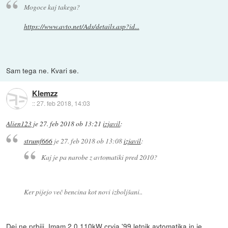
Mogoce kaj takega?
https://www.avto.net/Ads/details.asp?id...
Sam tega ne. Kvari se.
Klemzz
::
27. feb 2018, 14:03
Alien123
je
27. feb 2018 ob 13:21
izjavil
:
strumf666
je
27. feb 2018 ob 13:08
izjavil
:
Kaj je pa narobe z avtomatiki pred 2010?
Ker pijejo več bencina kot novi izboljšani..
Dej ne prbiji. Imam 2.0 110kW crvja '99 letnik avtomatika in je