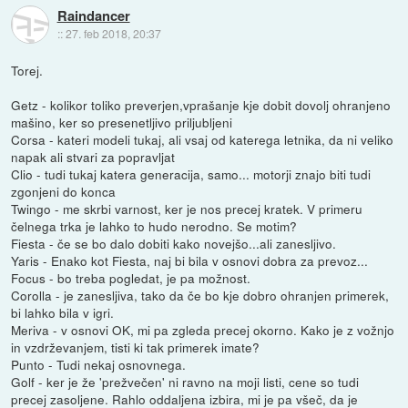
Raindancer
::
27. feb 2018, 20:37
Torej.
Getz - kolikor toliko preverjen,vprašanje kje dobit dovolj ohranjeno
mašino, ker so presenetljivo priljubljeni
Corsa - kateri modeli tukaj, ali vsaj od katerega letnika, da ni veliko
napak ali stvari za popravljat
Clio - tudi tukaj katera generacija, samo... motorji znajo biti tudi
zgonjeni do konca
Twingo - me skrbi varnost, ker je nos precej kratek. V primeru
čelnega trka je lahko to hudo nerodno. Se motim?
Fiesta - če se bo dalo dobiti kako novejšo...ali zanesljivo.
Yaris - Enako kot Fiesta, naj bi bila v osnovi dobra za prevoz...
Focus - bo treba pogledat, je pa možnost.
Corolla - je zanesljiva, tako da če bo kje dobro ohranjen primerek,
bi lahko bila v igri.
Meriva - v osnovi OK, mi pa zgleda precej okorno. Kako je z vožnjo
in vzdrževanjem, tisti ki tak primerek imate?
Punto - Tudi nekaj osnovnega.
Golf - ker je že 'prežvečen' ni ravno na moji listi, cene so tudi
precej zasoljene. Rahlo oddaljena izbira, mi je pa všeč, da je