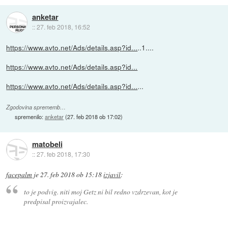
anketar
::
27. feb 2018, 16:52
https://www.avto.net/Ads/details.asp?id...
..1....
https://www.avto.net/Ads/details.asp?id...
https://www.avto.net/Ads/details.asp?id...
...
Zgodovina sprememb…
spremenilo:
anketar
(
27. feb 2018 ob 17:02
)
matobeli
::
27. feb 2018, 17:30
facepalm
je
27. feb 2018 ob 15:18
izjavil
:
to je podvig. niti moj Getz ni bil redno vzdrzevan, kot je
predpisal proizvajalec.