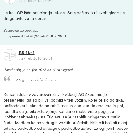
::
27. feb 2018, 20:50
Ja itak OP išče bencinarja tak da. Sam pač avto ni svoh glede na
druge avte za ta denar
Zgodovina sprememb…
spremenil:
Bekiiiii
(
27. feb 2018 ob 20:51
)
K0l1br1
::
27. feb 2018, 20:51
iloveboobz
je
27. feb 2018 ob 20:47
izjavil
:
x2 težji in x2 daljši bel air.
Ko sem delal v zavarovalnici v likvidaciji AO škod, me je
presenetilo, da so bili vsi potniki v teh vozilih, ko je prišlo do trka,
poškodovani tako, da so rabili recimo eno leto do eno leto in pol,
tudi dlje da je bilo zdravljenje končano (neke vrste pogoj za
vložitev zahtevka) - na Triglavu se je razbitih twingecev zvrstilo
čuda. Medtem ko so v drugih vozilih pri čelnih trkih bili bolj ali manj
udarci, poškodbe od airbagov, poškodbe zaradi zategnjenih pasov