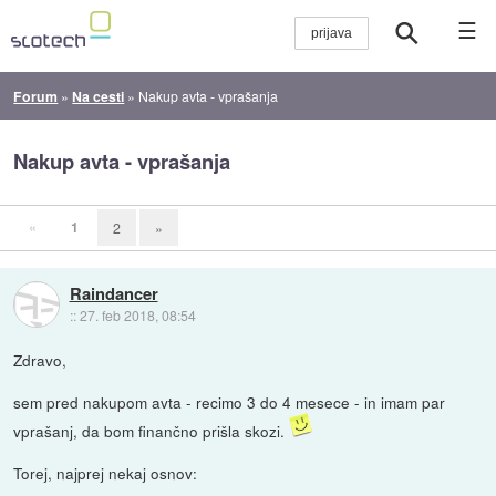
☰
Forum
»
Na cesti
»
Nakup avta - vprašanja
Nakup avta - vprašanja
«
1
2
»
Raindancer
::
27. feb 2018, 08:54
Zdravo,
sem pred nakupom avta - recimo 3 do 4 mesece - in imam par
vprašanj, da bom finančno prišla skozi.
Torej, najprej nekaj osnov: