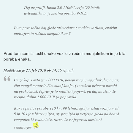
Dej ne prbiji. Imam 2.0 110kW crvja '99 letnik
avtomatika in je mestna poraba 9-10L.
In to pove točno kaj glede primerjave z enakim vozilom, enakim
motorjem in ročnim menjalnikom?
Pred tem sem si lastil enako vozilo z ročnim menjalnikom in je bila
poraba enaka.
MadMicka
je
27. feb 2018 ob 14:46
izjavil
:
Če že kupiš avto za 2.000 EUR, potem ročni menjalnik, bencinar,
čim manjši motor in čim manj konjev (v vsakem primeru pozabi
na poskočnost, čeprav je to relativni pojem), pa daj na stran še
recimo slabih 1.000 EUR za popravila.
Kar se pa tiče porabe 110 kw, 99 letnik, zgolj mestna vožnja med
9 in 10 l je v bistvu nizka, oz. prenizka in verjetno gleda na board
computer, ki vedno laže, razen, če v njegovem mestu ni
semaforjev