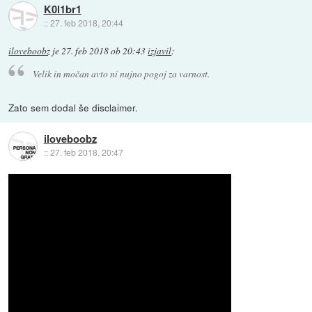
K0l1br1
::
27. feb 2018, 20:44
iloveboobz
je
27. feb 2018 ob 20:43
izjavil
:
Velik in močan avto ni nujno pogoj za varnost.
Zato sem dodal še disclaimer.
iloveboobz
::
27. feb 2018, 20:47