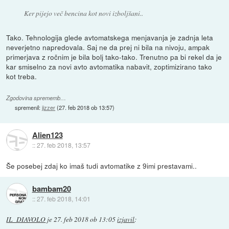
Ker pijejo več bencina kot novi izboljšani..
Tako. Tehnologija glede avtomatskega menjavanja je zadnja leta
neverjetno napredovala. Saj ne da prej ni bila na nivoju, ampak
primerjava z ročnim je bila bolj tako-tako. Trenutno pa bi rekel da je
kar smiselno za novi avto avtomatika nabavit, zoptimizirano tako
kot treba.
Zgodovina sprememb…
spremenil:
jizzer
(
27. feb 2018 ob 13:57
)
Alien123
::
27. feb 2018, 13:57
Še posebej zdaj ko imaš tudi avtomatike z 9imi prestavami..
bambam20
::
27. feb 2018, 14:01
IL_DIAVOLO
je
27. feb 2018 ob 13:05
izjavil
: