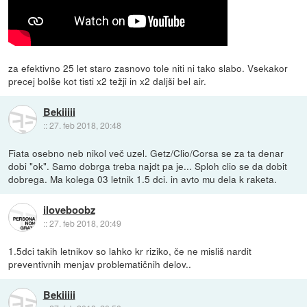
za efektivno 25 let staro zasnovo tole niti ni tako slabo. Vsekakor
precej bolše kot tisti x2 težji in x2 daljši bel air.
Bekiiiii
::
27. feb 2018, 20:48
Fiata osebno neb nikol več uzel. Getz/Clio/Corsa se za ta denar
dobi "ok". Samo dobrga treba najdt pa je... Sploh clio se da dobit
dobrega. Ma kolega 03 letnik 1.5 dci. in avto mu dela k raketa.
iloveboobz
::
27. feb 2018, 20:49
1.5dci takih letnikov so lahko kr riziko, če ne misliš nardit
preventivnih menjav problematičnih delov..
Bekiiiii