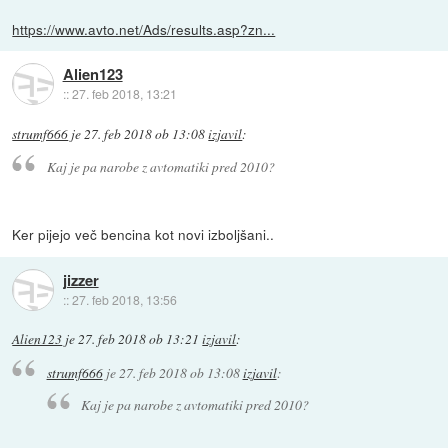
https://www.avto.net/Ads/results.asp?zn...
Alien123
::
27. feb 2018, 13:21
strumf666
je
27. feb 2018 ob 13:08
izjavil
:
Kaj je pa narobe z avtomatiki pred 2010?
Ker pijejo več bencina kot novi izboljšani..
jizzer
::
27. feb 2018, 13:56
Alien123
je
27. feb 2018 ob 13:21
izjavil
:
strumf666
je
27. feb 2018 ob 13:08
izjavil
:
Kaj je pa narobe z avtomatiki pred 2010?