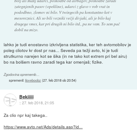
bolj ali manj udarci, poškodbe od airbagov, poškodbe zaradi
zategnjenih pasov (opekline), udarci z glavo v rob vrat in
pododbno, zlomov ni bilo. V twingecih pa konstantno kot v
mesoreznici. Ali so bili vozniki večji divjaki, ali je bilo kaj
drugega vmes, kar pri drugih ni bilo itd., pa ne vem. To sem pač
dobil na mizo.
lahko je tudi enostavno izkrivljena statistika, ker teh avtomobilov je
poleg cliotov kr dost pr nas... Seveda pa težji avto, ki je tudi
strutkurno narejen kot se šika (in ne tako kot extrem pri bel airu)
bo na bolšem ravno zaradi tega kar omenjaš; fizike.
Zgodovina sprememb…
spremenil:
iloveboobz
(
27. feb 2018 ob 20:54
)
Bekiiiii
::
27. feb 2018, 21:05
Za clio npr kaj takega..
https://www.avto.net/Ads/details.asp?id...