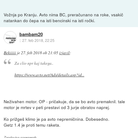
Vožnja po Kranju. Avto nima BC, preračunano na roke, vsakič
natankan do čepa na isti bencinski na isti ročki.
bambam20
::
27. feb 2018, 22:25
Bekiiiii
je
27. feb 2018 ob 21:05
izjavil
:
Za clio npr kaj takega..
https://www.avto.net/Ads/details.asp?id...
Neživahen motor. OP - pričakuje, da se bo avto premaknil. tale
motor je mrtev v peti prestavi od 3 jurje obratov naprej.
Ko prižgeš klimo je pa avto nepremičnina. Dobesedno.
Getz 1.4 je proti temu raketa.
Zgodovina sprememb…