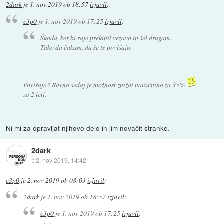
2dark
je
1. nov 2019 ob 18:57
izjavil
:
c3p0
je
1. nov 2019 ob 17:25
izjavil
:
Škoda, ker bi raje prekinil vezavo in šel drugam.
Tako da čakam, da še te povišajo.
Povišajo? Ravno sedaj je možnost znižat naročnino za 35%
za 2 leti.
Ni mi za opravljat njihovo delo in jim novačit stranke.
2dark
::
2. nov 2019, 14:42
c3p0
je
2. nov 2019 ob 08:03
izjavil
:
2dark
je
1. nov 2019 ob 18:57
izjavil
:
c3p0
je
1. nov 2019 ob 17:25
izjavil
: