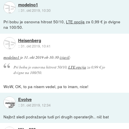
modelno1
::
31. okt 2019, 10:30
Pri bobu je osnovna hitrost 50/10,
LTE opcija
za 0,99 € jo dvigne
na 100/50.
Heisenberg
::
31. okt 2019, 10:41
modelno1
je
31. okt 2019 ob 10:30
izjavil
:
Pri bobu je osnovna hitrost 50/10,
LTE opcija
za 0,99 € jo
dvigne na 100/50.
WoW, OK, to pa nisem vedel, pa to imam, nice!
Evolve
::
31. okt 2019, 12:34
Najbrž sledi podražanje tudi pri drugih operaterjih.. nič bat