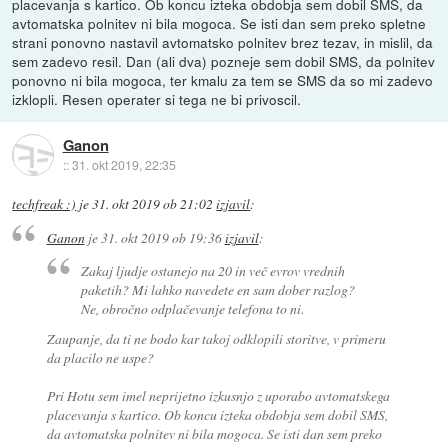
placevanja s kartico. Ob koncu izteka obdobja sem dobil SMS, da
avtomatska polnitev ni bila mogoca. Se isti dan sem preko spletne
strani ponovno nastavil avtomatsko polnitev brez tezav, in mislil, da
sem zadevo resil. Dan (ali dva) pozneje sem dobil SMS, da polnitev
ponovno ni bila mogoca, ter kmalu za tem se SMS da so mi zadevo
izklopli. Resen operater si tega ne bi privoscil.
Ganon
::
31. okt 2019, 22:35
techfreak :)
je
31. okt 2019 ob 21:02
izjavil
:
Ganon
je
31. okt 2019 ob 19:36
izjavil
:
Zakaj ljudje ostanejo na 20 in več evrov vrednih
paketih? Mi lahko navedete en sam dober razlog?
Ne, obročno odplačevanje telefona to ni.
Zaupanje, da ti ne bodo kar takoj odklopili storitve, v primeru
da placilo ne uspe?
Pri Hotu sem imel neprijetno izkusnjo z uporabo avtomatskega
placevanja s kartico. Ob koncu izteka obdobja sem dobil SMS,
da avtomatska polnitev ni bila mogoca. Se isti dan sem preko