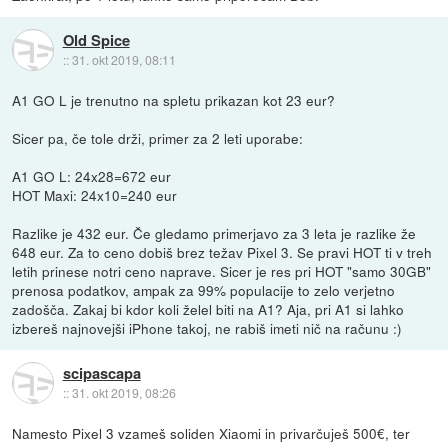
Old Spice
::
31. okt 2019, 08:11
A1 GO L je trenutno na spletu prikazan kot 23 eur?
Sicer pa, če tole drži, primer za 2 leti uporabe:
A1 GO L: 24x28=672 eur
HOT Maxi: 24x10=240 eur
Razlike je 432 eur. Če gledamo primerjavo za 3 leta je razlike že
648 eur. Za to ceno dobiš brez težav Pixel 3. Se pravi HOT ti v treh
letih prinese notri ceno naprave. Sicer je res pri HOT "samo 30GB"
prenosa podatkov, ampak za 99% populacije to zelo verjetno
zadošča. Zakaj bi kdor koli želel biti na A1? Aja, pri A1 si lahko
izbereš najnovejši iPhone takoj, ne rabiš imeti nič na računu :)
scipascapa
::
31. okt 2019, 08:26
Namesto Pixel 3 vzameš soliden Xiaomi in privarčuješ 500€, ter