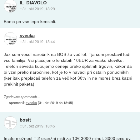
IL_DIAVOLO
::
31. okt 2019, 18:29
Bomo pa vse lepo kenslali.
svecka
::
31. okt 2019, 18:44
Jaz sem vesel naročnik na BOB že več let. Tja sem prestavil tudi
vso familijo. Vsi plačujemo le slabih 10EUR za vsako številko.
Telefon seveda kupujemo ceneje preko spletnih trgovin, kakor da
bi vzel preko naročnine, kot je to v navadi pri ostalih ponudnikih
(ker itak preplačaš telefon za več kot 30% in ne moreš brez kazni
prekinit paketa).
Zgodovina sprememb…
spremenil:
svecka
(
31. okt 2019 ob 18:45
)
bostt
::
31. okt 2019, 18:45
Imate možnost T-2 oranžni midi za 10€ 3000 minut, 3000 sms-ov,