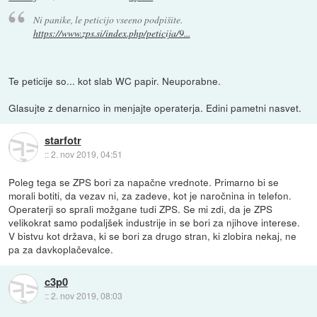
Ni panike, le peticijo vseeno podpišite.
https://www.zps.si/index.php/peticija/9...
Te peticije so... kot slab WC papir. Neuporabne.
Glasujte z denarnico in menjajte operaterja. Edini pametni nasvet.
starfotr
::
2. nov 2019, 04:51
Poleg tega se ZPS bori za napačne vrednote. Primarno bi se
morali botiti, da vezav ni, za zadeve, kot je naročnina in telefon.
Operaterji so sprali možgane tudi ZPS. Se mi zdi, da je ZPS
velikokrat samo podaljšek industrije in se bori za njihove interese.
V bistvu kot država, ki se bori za drugo stran, ki zlobira nekaj, ne
pa za davkoplačevalce.
c3p0
::
2. nov 2019, 08:03