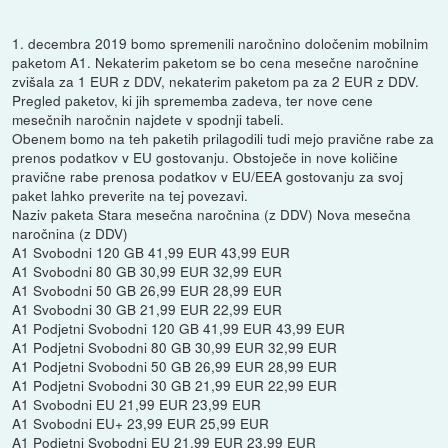
1. decembra 2019 bomo spremenili naročnino določenim mobilnim
paketom A1. Nekaterim paketom se bo cena mesečne naročnine
zvišala za 1 EUR z DDV, nekaterim paketom pa za 2 EUR z DDV.
Pregled paketov, ki jih sprememba zadeva, ter nove cene
mesečnih naročnin najdete v spodnji tabeli.
Obenem bomo na teh paketih prilagodili tudi mejo pravične rabe za
prenos podatkov v EU gostovanju. Obstoječe in nove količine
pravične rabe prenosa podatkov v EU/EEA gostovanju za svoj
paket lahko preverite na tej povezavi.
Naziv paketa Stara mesečna naročnina (z DDV) Nova mesečna
naročnina (z DDV)
A1 Svobodni 120 GB 41,99 EUR 43,99 EUR
A1 Svobodni 80 GB 30,99 EUR 32,99 EUR
A1 Svobodni 50 GB 26,99 EUR 28,99 EUR
A1 Svobodni 30 GB 21,99 EUR 22,99 EUR
A1 Podjetni Svobodni 120 GB 41,99 EUR 43,99 EUR
A1 Podjetni Svobodni 80 GB 30,99 EUR 32,99 EUR
A1 Podjetni Svobodni 50 GB 26,99 EUR 28,99 EUR
A1 Podjetni Svobodni 30 GB 21,99 EUR 22,99 EUR
A1 Svobodni EU 21,99 EUR 23,99 EUR
A1 Svobodni EU+ 23,99 EUR 25,99 EUR
A1 Podjetni Svobodni EU 21,99 EUR 23,99 EUR