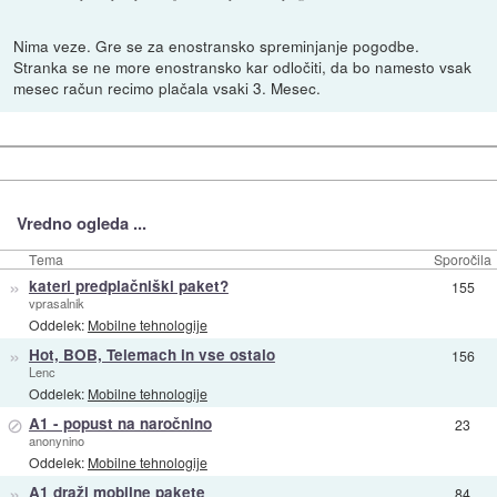
Nima veze. Gre se za enostransko spreminjanje pogodbe.
Stranka se ne more enostransko kar odločiti, da bo namesto vsak
mesec račun recimo plačala vsaki 3. Mesec.
Vredno ogleda ...
Tema
Sporočila
»
kateri predplačniški paket?
155
vprasalnik
Oddelek:
Mobilne tehnologije
»
Hot, BOB, Telemach in vse ostalo
156
Lenc
Oddelek:
Mobilne tehnologije
⊘
A1 - popust na naročnino
23
anonynino
Oddelek:
Mobilne tehnologije
»
A1 draži mobilne pakete
84