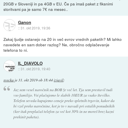
20GB v Sloveniji in pa 4GB v EU. Če pa imaš paket z fiksnimi
storitvami pa je samo 7€ na mesec..
Ganon
::
31. okt 2019, 19:36
Zakaj ljudje ostanejo na 20 in več evrov vrednih paketih? Mi lahko
navedete en sam dober razlog? Ne, obročno odplačevanje
telefona to ni.
IL_DIAVOLO
::
31. okt 2019, 19:40
svecka
je
31. okt 2019 ob 18:44
izjavil
:
Jaz sem vesel naročnik na BOB že več let. Tja sem prestavil tudi
vso familijo. Vsi plačujemo le slabih 10EUR za vsako številko.
Telefon seveda kupujemo ceneje preko spletnih trgovin, kakor da
bi vzel preko naročnine, kot je to v navadi pri ostalih ponudnikih
(ker itak preplačaš telefon za več kot 30% in ne moreš brez kazni
prekinit paketa).