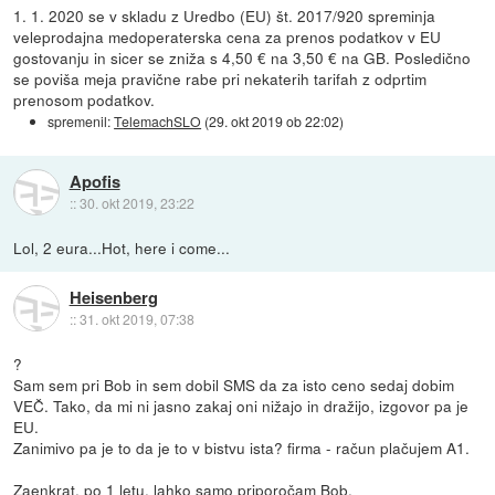
1. 1. 2020 se v skladu z Uredbo (EU) št. 2017/920 spreminja
veleprodajna medoperaterska cena za prenos podatkov v EU
gostovanju in sicer se zniža s 4,50 € na 3,50 € na GB. Posledično
se poviša meja pravične rabe pri nekaterih tarifah z odprtim
prenosom podatkov.
spremenil:
TelemachSLO
(
29. okt 2019 ob 22:02
)
Apofis
::
30. okt 2019, 23:22
Lol, 2 eura...Hot, here i come...
Heisenberg
::
31. okt 2019, 07:38
?
Sam sem pri Bob in sem dobil SMS da za isto ceno sedaj dobim
VEČ. Tako, da mi ni jasno zakaj oni nižajo in dražijo, izgovor pa je
EU.
Zanimivo pa je to da je to v bistvu ista? firma - račun plačujem A1.
Zaenkrat, po 1 letu, lahko samo priporočam Bob.