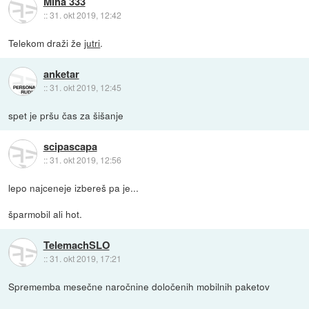
Miha 333
::
31. okt 2019, 12:42
Telekom draži že
jutri
.
anketar
::
31. okt 2019, 12:45
spet je pršu čas za šišanje
scipascapa
::
31. okt 2019, 12:56
lepo najceneje izbereš pa je...
šparmobil ali hot.
TelemachSLO
::
31. okt 2019, 17:21
Sprememba mesečne naročnine določenih mobilnih paketov