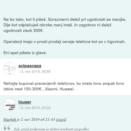
Ne bo tako, kot ti pišeš. Sorazmerni delež pri ugodnosti se manjša.
Dlje kot odplačuješ obroke manj imaš. In zagotovo ni delež
ugodnosti visok 300€.
Operaterji imajo v prosti prodaji ceneje telefone kot so v trgovinah.
Eni spet pišete iz glave.
scipascapa
::
3. nov 2019, 08:58
Nehajte kupovat precenjenih telefonov, ko imate tono ampak tono
izbire med 150-300€...Xiaomi, Huawei.
louser
::
3. nov 2019, 20:32
bluefish
je
2. nov 2019 ob 21:43
izjavil
:
Jah, pred podpisom je dobro prebrati pogodbo.