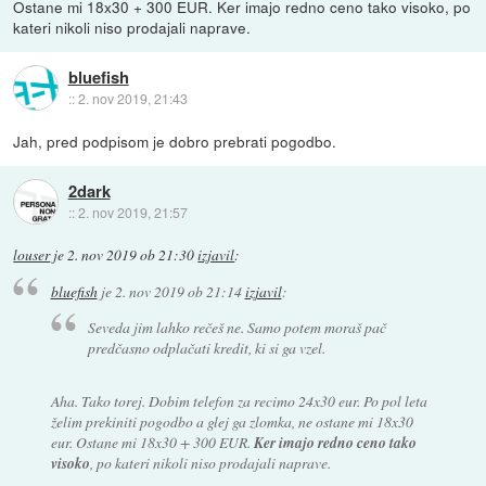
Ostane mi 18x30 + 300 EUR. Ker imajo redno ceno tako visoko, po
kateri nikoli niso prodajali naprave.
bluefish
::
2. nov 2019, 21:43
Jah, pred podpisom je dobro prebrati pogodbo.
2dark
::
2. nov 2019, 21:57
louser
je
2. nov 2019 ob 21:30
izjavil
:
bluefish
je
2. nov 2019 ob 21:14
izjavil
:
Seveda jim lahko rečeš ne. Samo potem moraš pač
predčasno odplačati kredit, ki si ga vzel.
Aha. Tako torej. Dobim telefon za recimo 24x30 eur. Po pol leta
želim prekiniti pogodbo a glej ga zlomka, ne ostane mi 18x30
eur. Ostane mi 18x30 + 300 EUR.
Ker imajo redno ceno tako
visoko
, po kateri nikoli niso prodajali naprave.