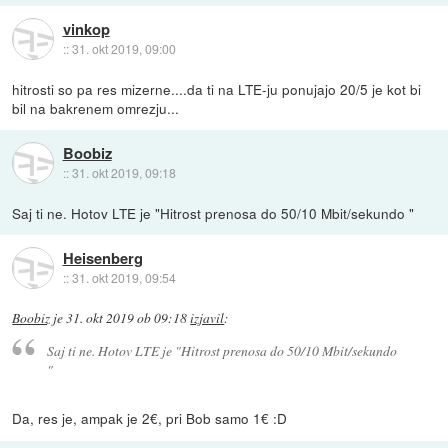
vinkop
::
31. okt 2019, 09:00
hitrosti so pa res mizerne....da ti na LTE-ju ponujajo 20/5 je kot bi
bil na bakrenem omrezju...
Boobiz
::
31. okt 2019, 09:18
Saj ti ne. Hotov LTE je "Hitrost prenosa do 50/10 Mbit/sekundo "
Heisenberg
::
31. okt 2019, 09:54
Boobiz
je
31. okt 2019 ob 09:18
izjavil
:
Saj ti ne. Hotov LTE je "Hitrost prenosa do 50/10 Mbit/sekundo
"
Da, res je, ampak je 2€, pri Bob samo 1€ :D