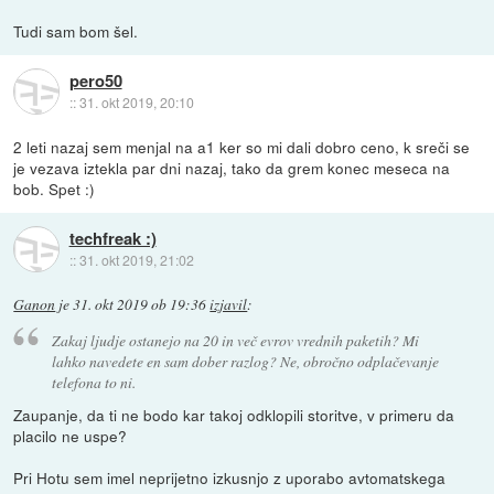
Tudi sam bom šel.
pero50
::
31. okt 2019, 20:10
2 leti nazaj sem menjal na a1 ker so mi dali dobro ceno, k sreči se
je vezava iztekla par dni nazaj, tako da grem konec meseca na
bob. Spet :)
techfreak :)
::
31. okt 2019, 21:02
Ganon
je
31. okt 2019 ob 19:36
izjavil
:
Zakaj ljudje ostanejo na 20 in več evrov vrednih paketih? Mi
lahko navedete en sam dober razlog? Ne, obročno odplačevanje
telefona to ni.
Zaupanje, da ti ne bodo kar takoj odklopili storitve, v primeru da
placilo ne uspe?
Pri Hotu sem imel neprijetno izkusnjo z uporabo avtomatskega