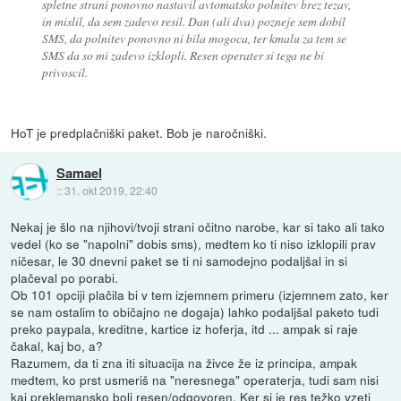
spletne strani ponovno nastavil avtomatsko polnitev brez tezav,
in mislil, da sem zadevo resil. Dan (ali dva) pozneje sem dobil
SMS, da polnitev ponovno ni bila mogoca, ter kmalu za tem se
SMS da so mi zadevo izklopli. Resen operater si tega ne bi
privoscil.
HoT je predplačniški paket. Bob je naročniški.
Samael
::
31. okt 2019, 22:40
Nekaj je šlo na njihovi/tvoji strani očitno narobe, kar si tako ali tako
vedel (ko se "napolni" dobis sms), medtem ko ti niso izklopili prav
ničesar, le 30 dnevni paket se ti ni samodejno podaljšal in si
plačeval po porabi.
Ob 101 opciji plačila bi v tem izjemnem primeru (izjemnem zato, ker
se nam ostalim to običajno ne dogaja) lahko podaljšal paketo tudi
preko paypala, kreditne, kartice iz hoferja, itd ... ampak si raje
čakal, kaj bo, a?
Razumem, da ti zna iti situacija na živce že iz principa, ampak
medtem, ko prst usmeriš na "neresnega" operaterja, tudi sam nisi
kaj preklemansko bolj resen/odgovoren. Ker si je res težko vzeti