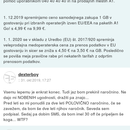
pomoč uporabnikom 040 40 40 40 in na prodajnih mestih A1.
1. 12.2019 spreminjamo ceno samodejnega zakupa 1 GB v
gostovanju pri izbranih operaterjih izven EU/EEA na paketih A1
Go! s 4,99 € na 9,99 €.
1. 1. 2020 se v skladu z Uredbo (EU) št. 2017/920 spreminja
veleprodajna medoperaterska cena za prenos podatkov v EU
gostovanju in sicer se zniža s 4,50 € na 3,50 € na GB. Posledično
se poviša meja pravične rabe pri nekaterih tarifah z odprtim
prenosom podatkov.
dexterboy
::
31. okt 2019, 17:27
Vsemu lepemu je enkrat konec. Tudi jaz bom prekinil naročnino. Ne
dajo mi NOBENIH ugodnosti, dražiti pa znajo...
Pred leti so mi ponudili za dve leti POLOVIČNO naročnino, če se
zavežem, da bom še dve leti njihov naročnik. Seveda sem
podpisal. Sedaj pa dobim SMS, da bom imel 30 off če pripeljem še
koga... WTF?