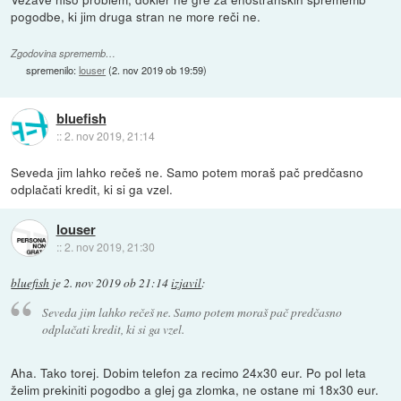
pogodbe, ki jim druga stran ne more reči ne.
Zgodovina sprememb…
spremenilo:
louser
(
2. nov 2019 ob 19:59
)
bluefish
::
2. nov 2019, 21:14
Seveda jim lahko rečeš ne. Samo potem moraš pač predčasno
odplačati kredit, ki si ga vzel.
louser
::
2. nov 2019, 21:30
bluefish
je
2. nov 2019 ob 21:14
izjavil
:
Seveda jim lahko rečeš ne. Samo potem moraš pač predčasno
odplačati kredit, ki si ga vzel.
Aha. Tako torej. Dobim telefon za recimo 24x30 eur. Po pol leta
želim prekiniti pogodbo a glej ga zlomka, ne ostane mi 18x30 eur.