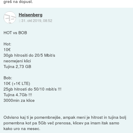
greš na dopust.
Heisenberg
::
31. okt 2019, 08:52
HOT vs BOB
Hot:
10€
30gb hitrositi do 20/5 Mbit/s
neomejeni klici
Tujina 2,73 GB
Bob:
10€ (+1€ LTE)
25gb hitrosti do 50/10 mbit/s !!!
Tujina 4.7Gb !!!
3000min za klice
Odvisno kaj ti je pomembnejše, ampak meni je hitrost in tujina bolj
pomembna kot pa 5Gb več prenosa, klicev pa imam itak samo
kako uro na mesec.