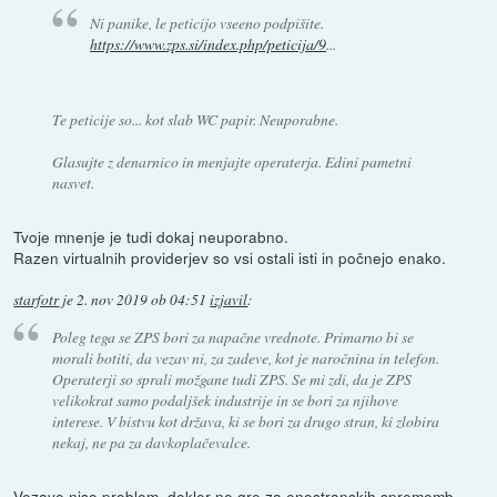
Ni panike, le peticijo vseeno podpišite.
https://www.zps.si/index.php/peticija/9
...
Te peticije so... kot slab WC papir. Neuporabne.
Glasujte z denarnico in menjajte operaterja. Edini pametni
nasvet.
Tvoje mnenje je tudi dokaj neuporabno.
Razen virtualnih providerjev so vsi ostali isti in počnejo enako.
starfotr
je
2. nov 2019 ob 04:51
izjavil
:
Poleg tega se ZPS bori za napačne vrednote. Primarno bi se
morali botiti, da vezav ni, za zadeve, kot je naročnina in telefon.
Operaterji so sprali možgane tudi ZPS. Se mi zdi, da je ZPS
velikokrat samo podaljšek industrije in se bori za njihove
interese. V bistvu kot država, ki se bori za drugo stran, ki zlobira
nekaj, ne pa za davkoplačevalce.
Vezave niso problem, dokler ne gre za enostranskih sprememb