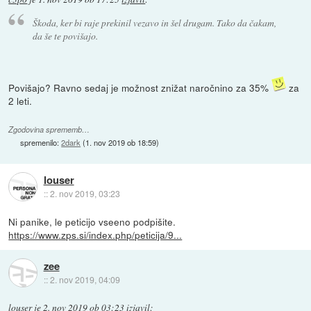
Škoda, ker bi raje prekinil vezavo in šel drugam. Tako da čakam,
da še te povišajo.
Povišajo? Ravno sedaj je možnost znižat naročnino za 35%
za
2 leti.
Zgodovina sprememb…
spremenilo:
2dark
(
1. nov 2019 ob 18:59
)
louser
::
2. nov 2019, 03:23
Ni panike, le peticijo vseeno podpišite.
https://www.zps.si/index.php/peticija/9...
zee
::
2. nov 2019, 04:09
louser
je
2. nov 2019 ob 03:23
izjavil
: