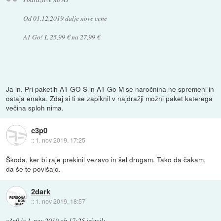
Od 01.12.2019 dalje nove cene
A1 Go! L 25,99 € na 27,99 €
Ja in. Pri paketih A1 GO S in A1 Go M se naročnina ne spremeni in
ostaja enaka. Zdaj si ti se zapiknil v najdražji možni paket katerega
večina sploh nima.
c3p0
::
1. nov 2019, 17:25
Škoda, ker bi raje prekinil vezavo in šel drugam. Tako da čakam,
da še te povišajo.
2dark
::
1. nov 2019, 18:57
c3p0
je
1. nov 2019 ob 17:25
izjavil
: