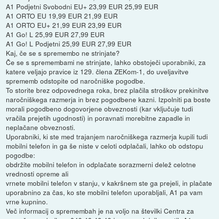
A1 Podjetni Svobodni EU+ 23,99 EUR 25,99 EUR
A1 ORTO EU 19,99 EUR 21,99 EUR
A1 ORTO EU+ 21,99 EUR 23,99 EUR
A1 Go! L 25,99 EUR 27,99 EUR
A1 Go! L Podjetni 25,99 EUR 27,99 EUR
Kaj, če se s spremembo ne strinjate?
Če se s spremembami ne strinjate, lahko obstoječi uporabniki, za
katere veljajo pravice iz 129. člena ZEKom-1, do uveljavitve
sprememb odstopite od naročniške pogodbe.
To storite brez odpovednega roka, brez plačila stroškov prekinitve
naročniškega razmerja in brez pogodbene kazni. Izpolniti pa boste
morali pogodbeno dogovorjene obveznosti (kar vključuje tudi
vračila prejetih ugodnosti) in poravnati morebitne zapadle in
neplačane obveznosti.
Uporabniki, ki ste med trajanjem naročniškega razmerja kupili tudi
mobilni telefon in ga še niste v celoti odplačali, lahko ob odstopu
pogodbe:
obdržite mobilni telefon in odplačate sorazmerni delež celotne
vrednosti opreme ali
vrnete mobilni telefon v stanju, v kakršnem ste ga prejeli, in plačate
uporabnino za čas, ko ste mobilni telefon uporabljali, A1 pa vam
vrne kupnino.
Več informacij o spremembah je na voljo na številki Centra za