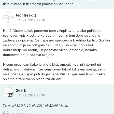
tisto minuto in izjemoma plačati online ročno ...
techfreak :)
::
31. okt 2019, 22:58
Huh? Nisem cakal, ponovno sem vklopil avtomatsko polnjenje
(ponoven vpis kreditne kartice), in sem s tem domneval da je
zadeva zakljucena. Ce uspesno sprocesira kreditno kartico (kolikor
se spomnim je se odtrgalo 1-2 EUR, ki jih sicer dobis kot
dobroimetje na racun), in ponovno vklopi polnenje, nekako
domnevas da je zadeva urejena.
Nisem preprican kako je bilo s klici, ampak mobilni internet mi
definitivno ni deloval. Ker sem ravno takrat bil izven mesta, sem
sele pozneje uspel priti do javnega WiFija, kjer sem lahko preko
spletne strani rocno placal za 30 dni.
2dark
::
31. okt 2019, 23:38
TelemachSLO
je
29. okt 2019 ob 22:00
izjavil
:
Podražitve na A1