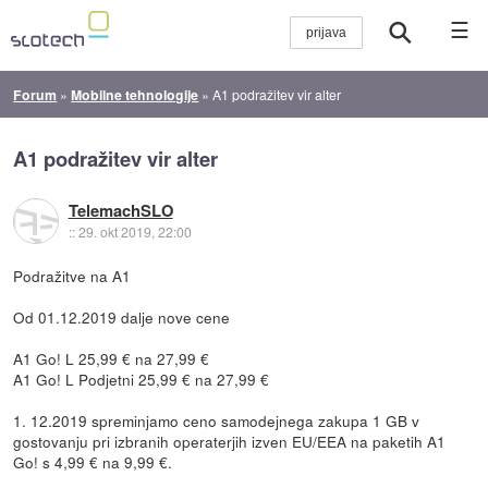
☰
Forum
»
Mobilne tehnologije
»
A1 podražitev vir alter
A1 podražitev vir alter
TelemachSLO
::
29. okt 2019, 22:00
Podražitve na A1
Od 01.12.2019 dalje nove cene
A1 Go! L 25,99 € na 27,99 €
A1 Go! L Podjetni 25,99 € na 27,99 €
1. 12.2019 spreminjamo ceno samodejnega zakupa 1 GB v
gostovanju pri izbranih operaterjih izven EU/EEA na paketih A1
Go! s 4,99 € na 9,99 €.