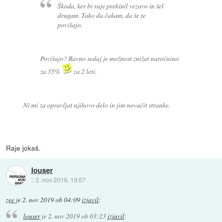
Škoda, ker bi raje prekinil vezavo in šel
drugam. Tako da čakam, da še te
povišajo.
Povišajo? Ravno sedaj je možnost znižat naročnino
za 35%
za 2 leti.
Ni mi za opravljat njihovo delo in jim novačit stranke.
Raje jokaš.
louser
::
2. nov 2019, 19:57
zee
je
2. nov 2019 ob 04:09
izjavil
:
louser
je
2. nov 2019 ob 03:23
izjavil
: