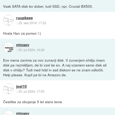
Vsak SATA disk bo dober, tudi SSD, npr. Crucial BX500.
ruupkeee
::
25. sep 2019, 17:32
Hvala Han za pomoc !:)
mtosev
::
20. jul 2024, 16:29
Evo mene zanima za nov zunanji disk. V zunanjem ohišju imam
disk pa razmišljam, da bi vzel še en. A naj vzamem samo disk ali
disk v ohišju? Tudi med hdd in ssd diskom se ne znam odločiti.
Help please. Kupil pa bi na Amazon.de.
jest10
::
20. jul 2024, 17:55
Čestitke za obujanje 5 let stare teme
mtosev