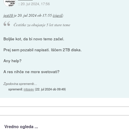
::
20. jul 2024, 17:56
jest10
je
20. jul 2024 ob 17:55
izjavil
:
Čestitke za obujanje 5 let stare teme
Boljše kot, da bi novo temo začel.
Prej sem pozabil napisati. Iščem 2TB diska.
Any help?
A res nihče ne more svetovati?
Zgodovina sprememb…
spremenil:
mtosev
(
22. jul 2024 ob 09:49
)
Vredno ogleda ...