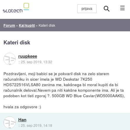
☰
Forum
»
Kaj kupiti
»
Kateri disk
Kateri disk
ruupkeee
::
25. sep 2019, 13:32
Pozdravljeni, moji babici se je pokvaril disk na zelo starem
računalniku in sicer imela je WD Deskstar 7K250
HDS722516VLSA80 zanima me, kakšnega bi moral kupiti da bi
računalnik deloval.Nevem pa niti kakšne komponente ima. Ali je ta
podoben kot tisti zgoraj ?. 500GB WD Blue Caviar(WD5000AAKS),
hvala za odgovore :)
Han
::
25. sep 2019, 14:18