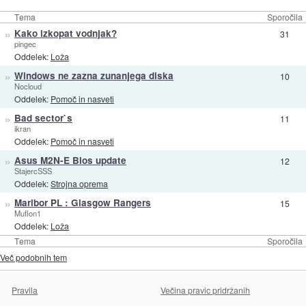
Tema
Sporočila
»
Kako izkopat vodnjak?
31
pingec
Oddelek:
Loža
»
Windows ne zazna zunanjega diska
10
Nocloud
Oddelek:
Pomoč in nasveti
»
Bad sector`s
11
ikran
Oddelek:
Pomoč in nasveti
»
Asus M2N-E Bios update
12
StajercSSS
Oddelek:
Strojna oprema
»
Maribor PL : Glasgow Rangers
15
Muflon1
Oddelek:
Loža
Tema
Sporočila
Več podobnih tem
Pravila
Večina pravic pridržanih