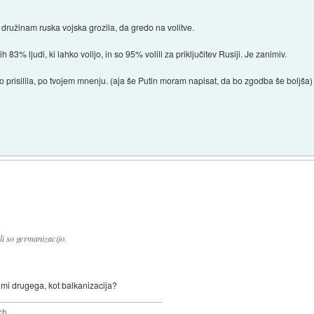
užinam ruska vojska grozila, da gredo na volitve.
 83% ljudi, ki lahko volijo, in so 95% volili za priključitev Rusiji. Je zanimiv.
o prisilila, po tvojem mnenju. (aja še Putin moram napisat, da bo zgodba še boljša)
li so germanizacijo.
njimi drugega, kot balkanizacija?
ch.