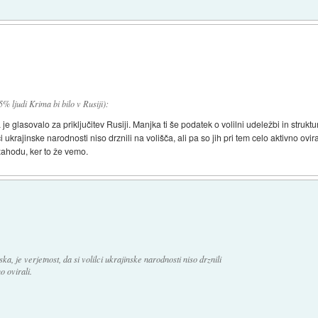
% ljudi Krima bi bilo v Rusiji):
glasovalo za priključitev Rusiji. Manjka ti še podatek o volilni udeležbi in strukturi
ci ukrajinske narodnosti niso drznili na volišča, ali pa so jih pri tem celo aktivno ovir
zahodu, ker to že vemo.
ka, je verjetnost, da si volilci ukrajinske narodnosti niso drznili
o ovirali.