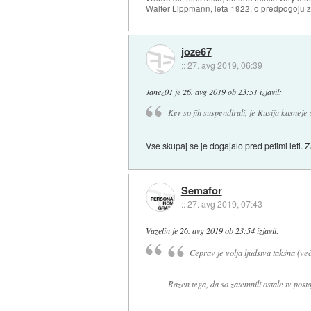
Walter Lippmann, leta 1922, o predpogoju 
joze67
::
27. avg 2019, 06:39
Janez01
je
26. avg 2019 ob 23:51
izjavil
:
Ker so jih suspendirali, je Rusija kasneje 
Vse skupaj se je dogajalo pred petimi leti.
Semafor
::
27. avg 2019, 07:43
Vazelin
je
26. avg 2019 ob 23:54
izjavil
:
Čeprav je volja ljudstva takšna (več
Razen tega, da so zatemnili ostale tv post