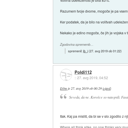
Volilna udeleženost je bila 83%.
Razumem tvoje dvome, mogoče je pa vsem dr
Ker podatek, da je bilo na volitvah udeleženih
Nekako je edino mogoče, če jih je vojska v t
Zgodovina sprememb…
spremenil:
jb_j
(
27. avg 2019 ob 01:22
)
Poldi112
::
27. avg 2019, 04:52
D3m
je
27. avg 2019 ob 00:29
izjavil
:
Seveda, da ne. Korošce so nategnili. Fasa
Itak. Kaj pa misliš, da bi se v slo zgodilo z 
Where all think alike, no one thinks very mu