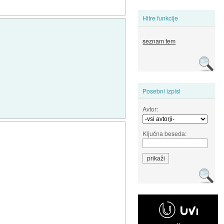
Hitre funkcije
seznam tem
Posebni izpisi
Avtor:
Ključna beseda: