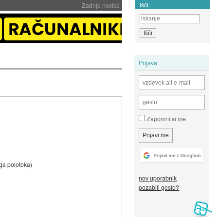
Išči:
Zadnje novice
Prijava
Zapomni si me
ega polotoka)
nov uporabnik
pozabili geslo?