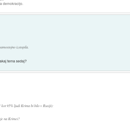
za demokracijo.
samostojno izstopila.
 Zakaj tema sedaj?
 kot 95% ljudi Krima bi bilo v Rusiji):
aje na Krimei?