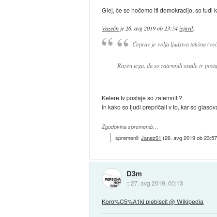
Glej, če se hočemo iti demokracijo, so tudi kor
Vazelin
je
26. avg 2019 ob 23:54
izjavil
:
Čeprav je volja ljudstva takšna (več
Razen tega, da so zatemnili ostale tv post
Ketere tv postaje so zatemnili?
In kako so ljudi prepričali v to, kar so glasov
Zgodovina sprememb…
spremenil:
Janez01
(
26. avg 2019 ob 23:5
D3m
::
27. avg 2019, 00:13
Koro%C5%A1ki plebiscit @ Wikipedia