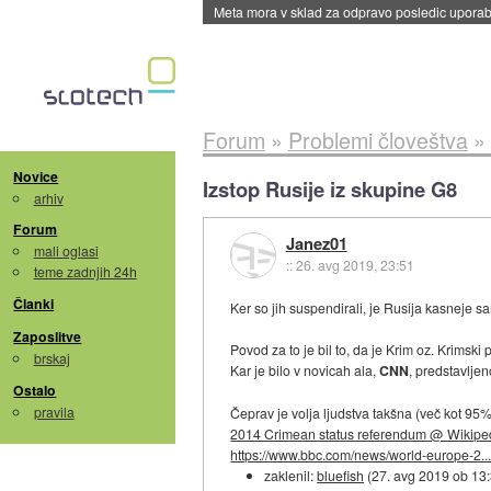
ByteDance trenira največji model umetne intel
Forum
»
Problemi človeštva
»
Novice
Izstop Rusije iz skupine G8
arhiv
Forum
Janez01
mali oglasi
::
26. avg 2019, 23:51
teme zadnjih 24h
Članki
Ker so jih suspendirali, je Rusija kasneje s
Zaposlitve
Povod za to je bil to, da je Krim oz. Krimski
brskaj
Kar je bilo v novicah ala,
CNN
, predstavlje
Ostalo
pravila
Čeprav je volja ljudstva takšna (več kot 95% l
2014 Crimean status referendum @ Wikipe
https://www.bbc.com/news/world-europe-2..
zaklenil:
bluefish
(
27. avg 2019 ob 13