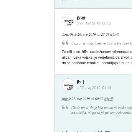
jype
::
27. avg 2019, 00:52
Janez01
je
26. avg 2019 ob 23:51
izjavil
:
Čeprav je volja ljudstva takšna (več kot 95
Zmotil si se. 95% udeležencev referenduma je 
ulicah ruska vojska, je verjetnost, da si volil
da se podobne tehnike uporabljajo tudi na 
jb_j
::
27. avg 2019, 01:14
jype
je
27. avg 2019 ob 00:52
izjavil
:
Glede na to, da je bila na ulicah ruska vojs
na volišča, ali pa so jih pri tem celo aktivn