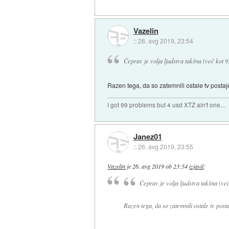
Vazelin
::
26. avg 2019, 23:54
Čeprav je volja ljudstva takšna (več kot 95
Razen tega, da so zatemnili ostale tv posta
I got 99 problems but 4 usd XTZ ain't one...
Janez01
::
26. avg 2019, 23:55
Vazelin
je
26. avg 2019 ob 23:54
izjavil
:
Čeprav je volja ljudstva takšna (več
Razen tega, da so zatemnili ostale tv post