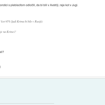
ošci s plebiscitom odločili, da bi bili v Avstriji, raje kot v Jugi.
 kot 95% ljudi Krima bi bilo v Rusiji):
aje na Krimei?
ali?
7
)