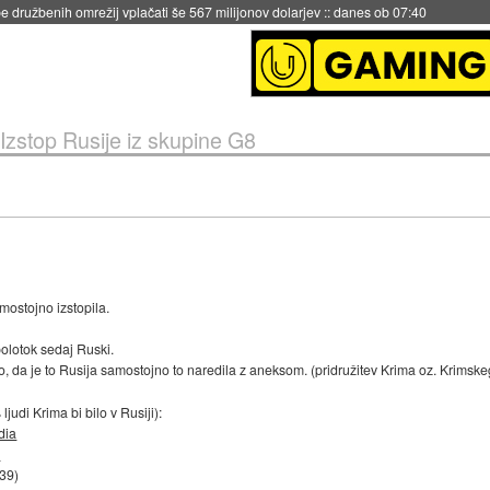
igence doslej
::
včeraj ob 21:37
Izstop Rusije iz skupine G8
amostojno izstopila.
 polotok sedaj Ruski.
no, da je to Rusija samostojno to naredila z aneksom. (pridružitev Krima oz. Krimsk
judi Krima bi bilo v Rusiji):
dia
.
:39
)