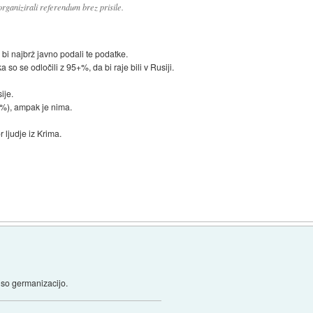
rganizirali referendum brez prisile.
 bi najbrž javno podali te podatke.
so se odločili z 95+%, da bi raje bili v Rusiji.
ije.
+%), ampak je nima.
r ljudje iz Krima.
 so germanizacijo.