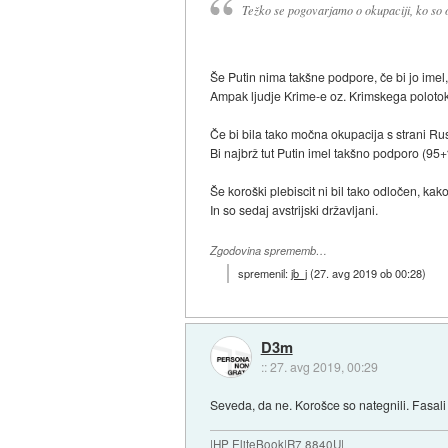
Težko se pogovarjamo o okupaciji, ko so o
Še Putin nima takšne podpore, če bi jo imel,
Ampak ljudje Krime-e oz. Krimskega polotoka 
Če bi bila tako močna okupacija s strani Rus
Bi najbrž tut Putin imel takšno podporo (95
Še koroški plebiscit ni bil tako odločen, kako
In so sedaj avstrijski državljani.
Zgodovina sprememb…
spremenil:
jb_j
(
27. avg 2019 ob 00:28
)
D3m
::
27. avg 2019, 00:29
Seveda, da ne. Korošce so nategnili. Fasali
|HP EliteBook|R7 8840U|