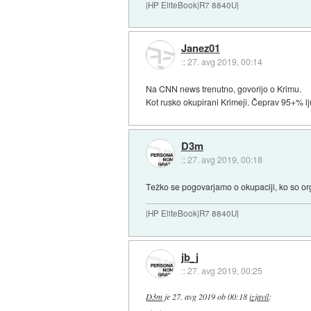
|HP EliteBook|R7 8840U|
Janez01
::
27. avg 2019, 00:14
Na CNN news trenutno, govorijo o Krimu.
Kot rusko okupirani Krimeji. Čeprav 95+% ljud
D3m
::
27. avg 2019, 00:18
Težko se pogovarjamo o okupaciji, ko so org
|HP EliteBook|R7 8840U|
jb_j
::
27. avg 2019, 00:25
D3m
je
27. avg 2019 ob 00:18
izjavil
: