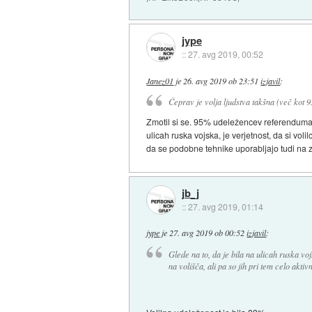
jype
::
27. avg 2019, 00:52
Janez01
je
26. avg 2019 ob 23:51
izjavil
:
Čeprav je volja ljudstva takšna (več kot 95
Zmotil si se. 95% udeležencev referenduma je 
ulicah ruska vojska, je verjetnost, da si volil
da se podobne tehnike uporabljajo tudi na 
jb_j
::
27. avg 2019, 01:14
jype
je
27. avg 2019 ob 00:52
izjavil
:
Glede na to, da je bila na ulicah ruska vojs
na volišča, ali pa so jih pri tem celo aktivn