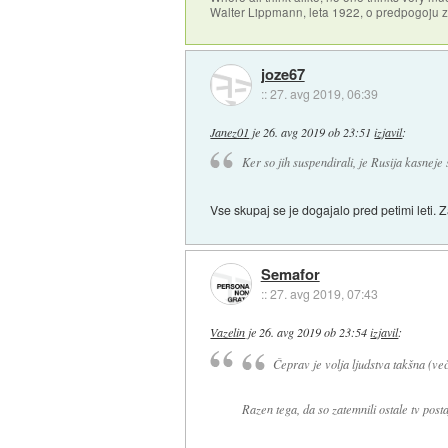
Walter Lippmann, leta 1922, o predpogoju 
joze67
::
27. avg 2019, 06:39
Janez01
je
26. avg 2019 ob 23:51
izjavil
:
Ker so jih suspendirali, je Rusija kasneje 
Vse skupaj se je dogajalo pred petimi leti.
Semafor
::
27. avg 2019, 07:43
Vazelin
je
26. avg 2019 ob 23:54
izjavil
:
Čeprav je volja ljudstva takšna (več
Razen tega, da so zatemnili ostale tv post