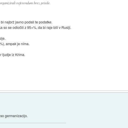
rganizirali referendum brez prisile.
 bi najbrž javno podali te podatke.
so se odločili z 95+%, da bi raje bili v Rusiji.
ije.
+%), ampak je nima.
r ljudje iz Krima.
 so germanizacijo.