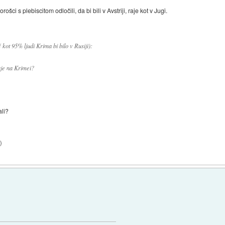
ošci s plebiscitom odločili, da bi bili v Avstriji, raje kot v Jugi.
 kot 95% ljudi Krima bi bilo v Rusiji):
aje na Krimei?
ali?
7
)