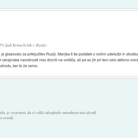
% ljudi Krima bi bilo v Rusiji):
glasovalo za priključitev Rusiji. Manjka ti še podatek o volilni udeležbi in strukturi
ci ukrajinske narodnosti niso drznili na volišča, ali pa so jih pri tem celo aktivno ovir
zahodu, ker to že vemo.
ka, je verjetnost, da si volilci ukrajinske narodnosti niso drznili
o ovirali.