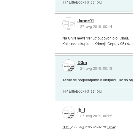
|HP EliteBook|R7 8840U|
Janez01
::
27. avg 2019, 00:14
Na CNN news trenutno, govorijo o Krimu.
Kot rusko okupirani Krimeji. Čeprav 95+% ljud
D3m
::
27. avg 2019, 00:18
Težko se pogovarjamo o okupaciji, ko so org
|HP EliteBook|R7 8840U|
jb_j
::
27. avg 2019, 00:25
D3m
je
27. avg 2019 ob 00:18
izjavil
: