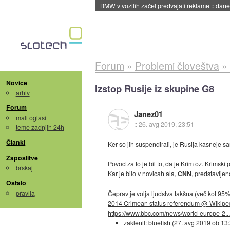
BMW v vozilih začel predvajati reklame
::
dane
Forum
»
Problemi človeštva
»
Novice
Izstop Rusije iz skupine G8
arhiv
Forum
Janez01
mali oglasi
::
26. avg 2019, 23:51
teme zadnjih 24h
Članki
Ker so jih suspendirali, je Rusija kasneje s
Zaposlitve
Povod za to je bil to, da je Krim oz. Krimski
brskaj
Kar je bilo v novicah ala,
CNN
, predstavlje
Ostalo
pravila
Čeprav je volja ljudstva takšna (več kot 95% l
2014 Crimean status referendum @ Wikipe
https://www.bbc.com/news/world-europe-2..
zaklenil:
bluefish
(
27. avg 2019 ob 13