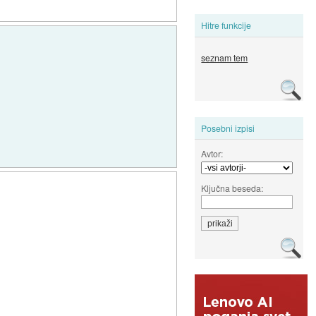
Hitre funkcije
seznam tem
Posebni izpisi
Avtor:
Ključna beseda: