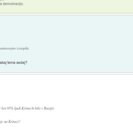
za demokracijo.
samostojno izstopila.
 Zakaj tema sedaj?
 kot 95% ljudi Krima bi bilo v Rusiji):
aje na Krimei?