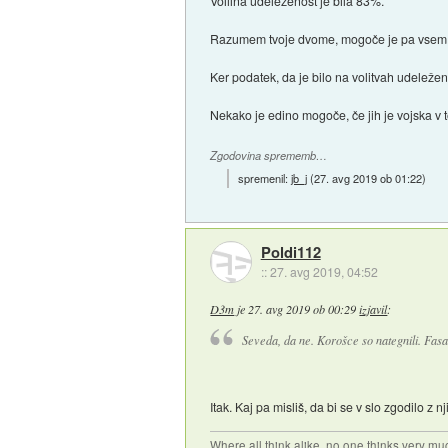
Volilna udeleženost je bila 83%.
Razumem tvoje dvome, mogoče je pa vsem dr
Ker podatek, da je bilo na volitvah udeleženih
Nekako je edino mogoče, če jih je vojska v t
Zgodovina sprememb…
spremenil:
jb_j
(
27. avg 2019 ob 01:22
)
Poldi112
::
27. avg 2019, 04:52
D3m
je
27. avg 2019 ob 00:29
izjavil
:
Seveda, da ne. Korošce so nategnili. Fasa
Itak. Kaj pa misliš, da bi se v slo zgodilo z 
Where all think alike, no one thinks very mu