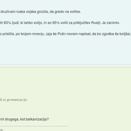
užinam ruska vojska grozila, da gredo na volitve.
 83% ljudi, ki lahko volijo, in so 95% volili za priključitev Rusiji. Je zanimiv.
o prisilila, po tvojem mnenju. (aja še Putin moram napisat, da bo zgodba še boljša)
li so germanizacijo.
njimi drugega, kot balkanizacija?
ch.