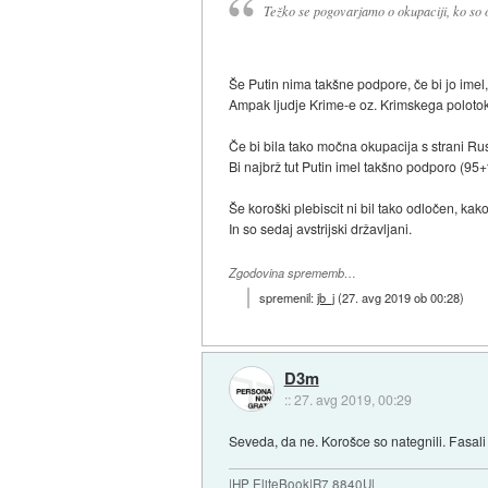
Težko se pogovarjamo o okupaciji, ko so o
Še Putin nima takšne podpore, če bi jo imel,
Ampak ljudje Krime-e oz. Krimskega polotoka 
Če bi bila tako močna okupacija s strani Rus
Bi najbrž tut Putin imel takšno podporo (95
Še koroški plebiscit ni bil tako odločen, kako
In so sedaj avstrijski državljani.
Zgodovina sprememb…
spremenil:
jb_j
(
27. avg 2019 ob 00:28
)
D3m
::
27. avg 2019, 00:29
Seveda, da ne. Korošce so nategnili. Fasali
|HP EliteBook|R7 8840U|