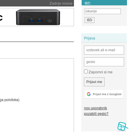
Išči:
Zadnje novice
Prijava
Zapomni si me
ega polotoka)
nov uporabnik
pozabili geslo?