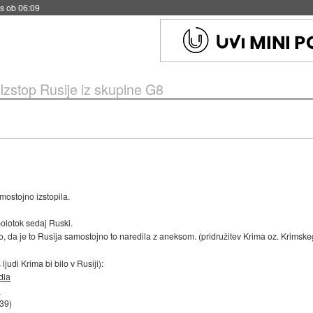
s ob 06:09
Izstop Rusije iz skupine G8
amostojno izstopila.
 polotok sedaj Ruski.
no, da je to Rusija samostojno to naredila z aneksom. (pridružitev Krima oz. Krimsk
judi Krima bi bilo v Rusiji):
dia
.
:39
)