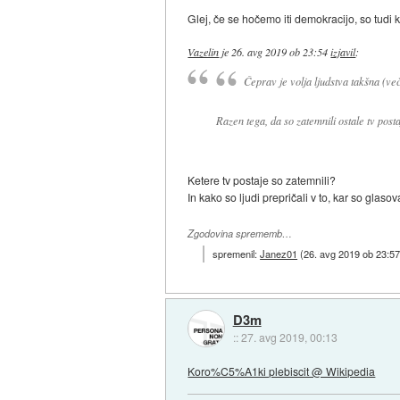
Glej, če se hočemo iti demokracijo, so tudi kor
Vazelin
je
26. avg 2019 ob 23:54
izjavil
:
Čeprav je volja ljudstva takšna (več
Razen tega, da so zatemnili ostale tv post
Ketere tv postaje so zatemnili?
In kako so ljudi prepričali v to, kar so glasov
Zgodovina sprememb…
spremenil:
Janez01
(
26. avg 2019 ob 23:5
D3m
::
27. avg 2019, 00:13
Koro%C5%A1ki plebiscit @ Wikipedia