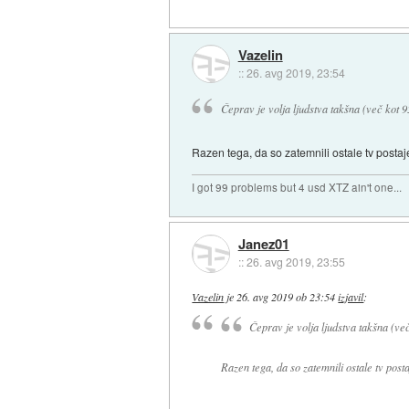
Vazelin
::
26. avg 2019, 23:54
Čeprav je volja ljudstva takšna (več kot 95
Razen tega, da so zatemnili ostale tv posta
I got 99 problems but 4 usd XTZ ain't one...
Janez01
::
26. avg 2019, 23:55
Vazelin
je
26. avg 2019 ob 23:54
izjavil
:
Čeprav je volja ljudstva takšna (več
Razen tega, da so zatemnili ostale tv post