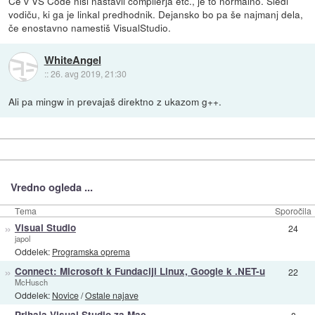
Če v VS Code nisi nastavil compilerja etc., je to normalno. Sledi
vodiču, ki ga je linkal predhodnik. Dejansko bo pa še najmanj dela,
če enostavno namestiš VisualStudio.
WhiteAngel
::
26. avg 2019, 21:30
Ali pa mingw in prevajaš direktno z ukazom g++.
Vredno ogleda ...
Tema
Sporočila
»
Visual Studio
24
japol
Oddelek:
Programska oprema
»
Connect: Microsoft k Fundaciji Linux, Google k .NET-u
22
McHusch
Oddelek:
Novice
/
Ostale najave
»
Prihaja Visual Studio za Mac