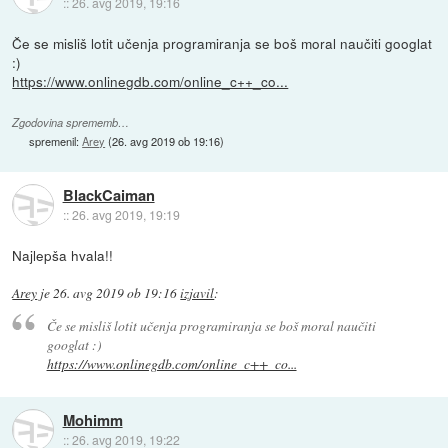
::
26. avg 2019, 19:16
Če se misliš lotit učenja programiranja se boš moral naučiti googlat
:)
https://www.onlinegdb.com/online_c++_co...
Zgodovina sprememb…
spremenil:
Arey
(
26. avg 2019 ob 19:16
)
BlackCaiman
::
26. avg 2019, 19:19
Najlepša hvala!!
Arey
je
26. avg 2019 ob 19:16
izjavil
:
Če se misliš lotit učenja programiranja se boš moral naučiti
googlat :)
https://www.onlinegdb.com/online_c++_co...
Mohimm
::
26. avg 2019, 19:22