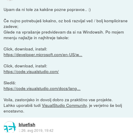
Upam da ni tole za kakšne pozne popravce.. :)
Če nujno potrebuješ lokalno, oz boš razvijal več / bolj komplicirane
zadeve;
Glede na vprašanje predvidevam da si na Windowsih. Po mojem
mnenju najlažje in najhitreje takole:
Click, download, install:
https://developer.microsoft.com/en-US/w...
Click, download, install:
https://code.visualstudio.com/
Slediš:
https://code.visualstudio.com/docs/lang...
Voila, zastonjsko in dovolj dobro za praktično vse projekte.
Lahko uporabiš tudi
VisualStudio Community
, je verjetno še bolj
enostavno.
bluefish
::
26. avg 2019, 19:42