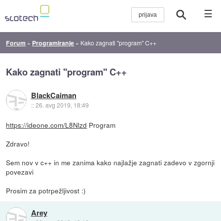
☰
Forum
»
Programiranje
»
Kako zagnati ''program'' C++
Kako zagnati ''program'' C++
BlackCaiman
::
26. avg 2019, 18:49
https://ideone.com/L8Nlzd
Program
Zdravo!
Sem nov v c++ in me zanima kako najlažje zagnati zadevo v zgornji
povezavi
Prosim za potrpežljivost :)
Arey