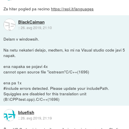
Za hiter pogled pa recimo
https://repl.it/languages
BlackCaiman
::
26. avg 2019, 21:10
Delam v windowsih.
Na netu nekateri delajo, medtem, ko mi na Visual studio code javi 5
napak.
ena napaka se pojavi 4x
cannot open source file "iostream"C/C++(1696)
ena pa 1x
#include errors detected. Please update your includePath.
Squiggles are disabled for this translation unit
(B:\CPP\test.cpp).C/C++(1696)
bluefish
::
26. avg 2019, 21:19