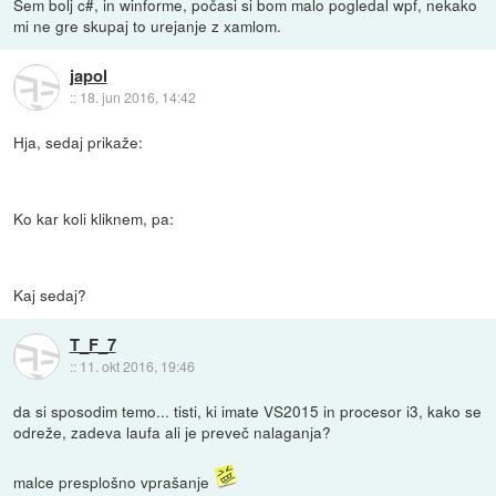
Sem bolj c#, in winforme, počasi si bom malo pogledal wpf, nekako
mi ne gre skupaj to urejanje z xamlom.
japol
::
18. jun 2016, 14:42
Hja, sedaj prikaže:
Ko kar koli kliknem, pa:
Kaj sedaj?
T_F_7
::
11. okt 2016, 19:46
da si sposodim temo... tisti, ki imate VS2015 in procesor i3, kako se
odreže, zadeva laufa ali je preveč nalaganja?
malce presplošno vprašanje