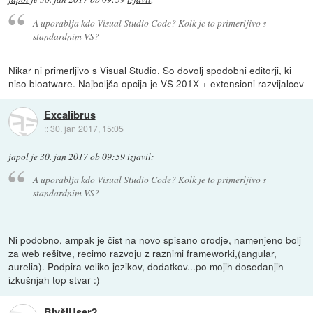
A uporablja kdo Visual Studio Code? Kolk je to primerljivo s
standardnim VS?
Nikar ni primerljivo s Visual Studio. So dovolj spodobni editorji, ki
niso bloatware. Najboljša opcija je VS 201X + extensioni razvijalcev
Excalibrus
::
30. jan 2017, 15:05
japol
je
30. jan 2017 ob 09:59
izjavil
:
A uporablja kdo Visual Studio Code? Kolk je to primerljivo s
standardnim VS?
Ni podobno, ampak je čist na novo spisano orodje, namenjeno bolj
za web rešitve, recimo razvoju z raznimi frameworki,(angular,
aurelia). Podpira veliko jezikov, dodatkov...po mojih dosedanjih
izkušnjah top stvar :)
BivšiUser2