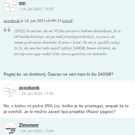
mn
::
24. jan 2023, 14:58
acookook
je
24. jan 2023 ob 09:13
izjavil
:
[2022] Je možno, da mi VS fila prostor s kakimi datotekami, ki se
ob buildu kreirajo, ne pa tudi prepišejo/izbrišejo, se pravi, da
imam podvojene datoteke, ki niso v košu? Se mi je zgodilo sedaj
že 2x, da sem kar tako uspel zafilati 240GB. Imam občutek, da
mi asp core app vsakič čisto znova generira vse datoteke.
Poglej še .vs direktorij. Čeprav ne vem kam bi šlo 240GB?
acookook
::
24. jan 2023, 17:39
No, v bistvu mi požre 25G (oz. koliko je še prostega), ampak že to
je overkill. Je to možno zaradi tipa projekta (Razor pages)?
Zimonem
::
24. jan 2023, 17:44