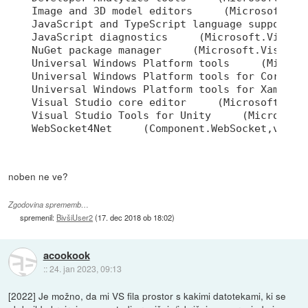
Image and 3D model editors     (Microsoft.Vis
JavaScript and TypeScript language support   
JavaScript diagnostics     (Microsoft.VisualS
NuGet package manager     (Microsoft.VisualSt
Universal Windows Platform tools     (Microso
Universal Windows Platform tools for Cordova 
Universal Windows Platform tools for Xamarin 
Visual Studio core editor     (Microsoft.Visu
Visual Studio Tools for Unity     (Microsoft.
WebSocket4Net     (Component.WebSocket,versi
noben ne ve?
Zgodovina sprememb…
spremenil:
BivšiUser2
(
17. dec 2018 ob 18:02
)
acookook
::
24. jan 2023, 09:13
[2022] Je možno, da mi VS fila prostor s kakimi datotekami, ki se