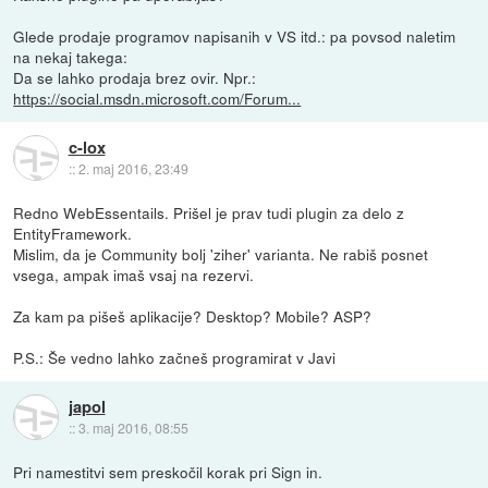
Glede prodaje programov napisanih v VS itd.: pa povsod naletim
na nekaj takega:
Da se lahko prodaja brez ovir. Npr.:
https://social.msdn.microsoft.com/Forum...
c-lox
::
2. maj 2016, 23:49
Redno WebEssentails. Prišel je prav tudi plugin za delo z
EntityFramework.
Mislim, da je Community bolj 'ziher' varianta. Ne rabiš posnet
vsega, ampak imaš vsaj na rezervi.
Za kam pa pišeš aplikacije? Desktop? Mobile? ASP?
P.S.: Še vedno lahko začneš programirat v Javi
japol
::
3. maj 2016, 08:55
Pri namestitvi sem preskočil korak pri Sign in.