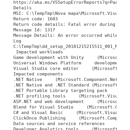
https://aka.ms/VSSetupErrorReports?q=PackageI
Details

MSI: C:\TempTmp\Nova mapa\Microsoft.VisualSt
Return code: 1603

Return code details: Fatal error during insta
Message Id: 1317

Message Details: An error occurred while atte
Log

C:\TempTmp\dd_setup_20181215215511_001_Micros
 Impacted workloads

Game development with Unity     (Microsoft.Vi
Universal Windows Platform     development   
Visual Studio core editor     (Microsoft.Visu
Impacted components

.NET Native     (Microsoft.Component.NetFX.Na
.NET Native and .NET Standard (Microsoft.Visu
.NET Portable Library targeting pack     (Mic
.NET profiling tools     (Microsoft.VisualStu
ASP.NET and web development     (Microsoft.Vi
Blend for Visual Studio     (Microsoft.Compon
C# and Visual Basic     (Microsoft.VisualStud
ClickOnce Publishing     (Microsoft.Component
Data sources and service references     (Micr
Developer Analytics tools     (Microsoft.Visu