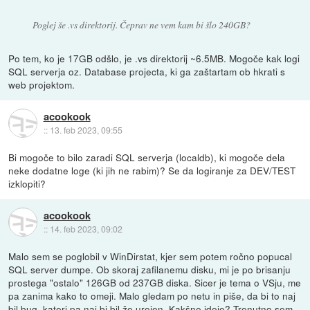
Poglej še .vs direktorij. Čeprav ne vem kam bi šlo 240GB?
Po tem, ko je 17GB odšlo, je .vs direktorij ~6.5MB. Mogoče kak logi
SQL serverja oz. Database projecta, ki ga zaštartam ob hkrati s
web projektom.
acookook
::
13. feb 2023, 09:55
Bi mogoče to bilo zaradi SQL serverja (localdb), ki mogoče dela
neke dodatne loge (ki jih ne rabim)? Se da logiranje za DEV/TEST
izklopiti?
acookook
::
14. feb 2023, 09:02
Malo sem se poglobil v WinDirstat, kjer sem potem ročno popucal
SQL server dumpe. Ob skoraj zafilanemu disku, mi je po brisanju
prostega "ostalo" 126GB od 237GB diska. Sicer je tema o VSju, me
pa zanima kako to omeji. Malo gledam po netu in piše, da bi to naj
bil bug, kateri pa naj bi bil že urejen. Kakšne ideje? Trenutno sem