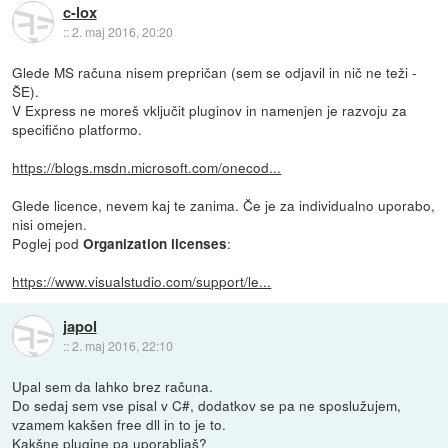
c-lox
::
2. maj 2016, 20:20
Glede MS računa nisem prepričan (sem se odjavil in nič ne teži -
ŠE).
V Express ne moreš vključit pluginov in namenjen je razvoju za
specifično platformo.
https://blogs.msdn.microsoft.com/onecod...
Glede licence, nevem kaj te zanima. Če je za individualno uporabo,
nisi omejen.
Poglej pod
:
Organization licenses
https://www.visualstudio.com/support/le...
japol
::
2. maj 2016, 22:10
Upal sem da lahko brez računa.
Do sedaj sem vse pisal v C#, dodatkov se pa ne sposlužujem,
vzamem kakšen free dll in to je to.
Kakšne plugine pa uporabljaš?