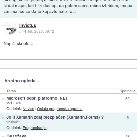
si dal mapo, kot hitri dostop, da potem samo ročno izbrišem, me pa
zanima, če se da to kaj avtomatizirati.
Invictus
::
14. feb 2023, 09:12
Napiši skripto...
Vredno ogleda ...
Tema
Sporočila
»
Microsoft odprl platformo .NET
59
McHusch
Oddelek:
Novice
/
Ostala programska oprema
»
Je li Xamarin zdaj brezplačen (Xamarin.Forms) ?
6
treshold2
Oddelek:
Programiranje
»
C# težava
23