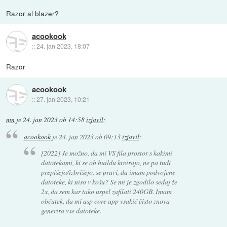
Razor al blazer?
acookook
::
24. jan 2023, 18:07
Razor
acookook
::
27. jan 2023, 10:21
mn
je
24. jan 2023 ob 14:58
izjavil
:
acookook
je
24. jan 2023 ob 09:13
izjavil
:
[2022] Je možno, da mi VS fila prostor s kakimi
datotekami, ki se ob buildu kreirajo, ne pa tudi
prepišejo/izbrišejo, se pravi, da imam podvojene
datoteke, ki niso v košu? Se mi je zgodilo sedaj že
2x, da sem kar tako uspel zafilati 240GB. Imam
občutek, da mi asp core app vsakič čisto znova
generira vse datoteke.