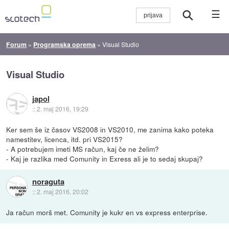
☰
Forum
»
Programska oprema
»
Visual Studio
Visual Studio
japol
::
2. maj 2016, 19:29
Ker sem še iz časov VS2008 in VS2010, me zanima kako poteka
namestitev, licenca, itd. pri VS2015?
- A potrebujem imeti MS račun, kaj če ne želim?
- Kaj je razlika med Comunity in Exress ali je to sedaj skupaj?
noraguta
::
2. maj 2016, 20:02
Ja račun morš met. Comunity je kukr en vs express enterprise.