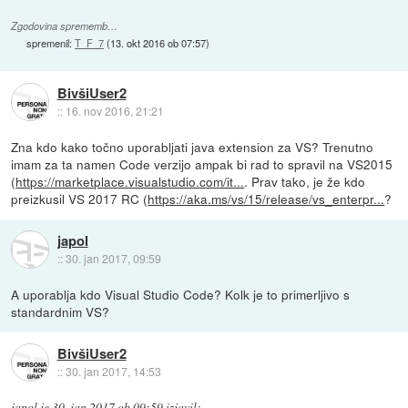
Zgodovina sprememb…
spremenil:
T_F_7
(
13. okt 2016 ob 07:57
)
BivšiUser2
::
16. nov 2016, 21:21
Zna kdo kako točno uporabljati java extension za VS? Trenutno
imam za ta namen Code verzijo ampak bi rad to spravil na VS2015
(
https://marketplace.visualstudio.com/it...
. Prav tako, je že kdo
preizkusil VS 2017 RC (
https://aka.ms/vs/15/release/vs_enterpr...
?
japol
::
30. jan 2017, 09:59
A uporablja kdo Visual Studio Code? Kolk je to primerljivo s
standardnim VS?
BivšiUser2
::
30. jan 2017, 14:53
japol
je
30. jan 2017 ob 09:59
izjavil
: