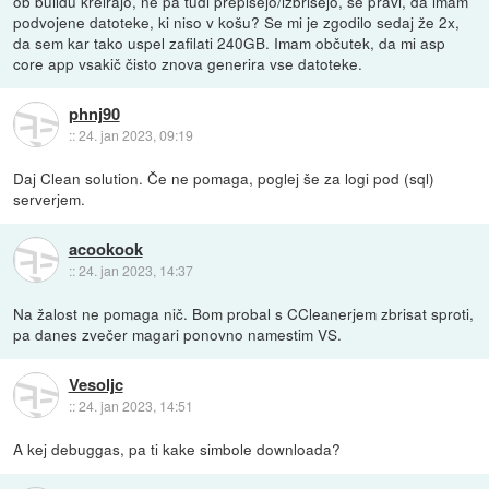
ob buildu kreirajo, ne pa tudi prepišejo/izbrišejo, se pravi, da imam
podvojene datoteke, ki niso v košu? Se mi je zgodilo sedaj že 2x,
da sem kar tako uspel zafilati 240GB. Imam občutek, da mi asp
core app vsakič čisto znova generira vse datoteke.
phnj90
::
24. jan 2023, 09:19
Daj Clean solution. Če ne pomaga, poglej še za logi pod (sql)
serverjem.
acookook
::
24. jan 2023, 14:37
Na žalost ne pomaga nič. Bom probal s CCleanerjem zbrisat sproti,
pa danes zvečer magari ponovno namestim VS.
Vesoljc
::
24. jan 2023, 14:51
A kej debuggas, pa ti kake simbole downloada?