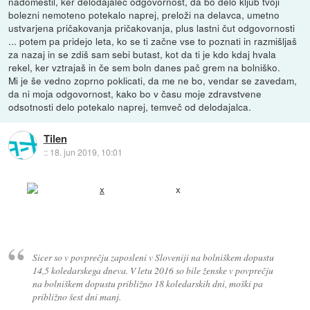
nadomestil, ker delodajalec odgovornost, da bo delo kljub tvoji
bolezni nemoteno potekalo naprej, preloži na delavca, umetno
ustvarjena pričakovanja pričakovanja, plus lastni čut odgovornosti
... potem pa pridejo leta, ko se ti začne vse to poznati in razmišljaš
za nazaj in se zdiš sam sebi butast, kot da ti je kdo kdaj hvala
rekel, ker vztrajaš in če sem boln danes pač grem na bolniško.
Mi je še vedno zoprno poklicati, da me ne bo, vendar se zavedam,
da ni moja odgovornost, kako bo v času moje zdravstvene
odsotnosti delo potekalo naprej, temveč od delodajalca.
Tilen
::
18. jun 2019, 10:01
x
Sicer so v povprečju zaposleni v Sloveniji na bolniškem dopustu
14,5 koledarskega dneva. V letu 2016 so bile ženske v povprečju
na bolniškem dopustu približno 18 koledarskih dni, moški pa
približno šest dni manj.