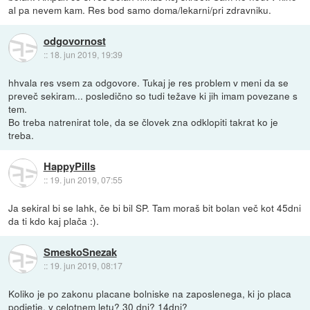
al pa nevem kam. Res bod samo doma/lekarni/pri zdravniku.
odgovornost
::
18. jun 2019, 19:39
hhvala res vsem za odgovore. Tukaj je res problem v meni da se
preveč sekiram... posledično so tudi težave ki jih imam povezane s
tem.
Bo treba natrenirat tole, da se človek zna odklopiti takrat ko je
treba.
HappyPills
::
19. jun 2019, 07:55
Ja sekiral bi se lahk, če bi bil SP. Tam moraš bit bolan več kot 45dni
da ti kdo kaj plača :).
SmeskoSnezak
::
19. jun 2019, 08:17
Koliko je po zakonu placane bolniske na zaposlenega, ki jo placa
podjetje, v celotnem letu? 30 dni? 14dni?