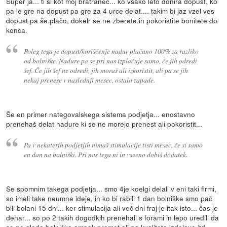
Super ja... ti si kot moj bratranec... ko vsako leto donira dopust, ko
pa le gre na dopust pa gre za 4 urce delat.... takim bi jaz vzel ves
dopust pa še plačo, dokelr se ne zberete in pokoristite bonitete do
konca.
Poleg tega je dopust/koriščenje nadur plačano 100% za razliko
od bolniške. Nadure pa se pri nas izplačuje samo, če jih odredi
šef. Če jih šef ne odredi, jih moraš ali izkoristit, ali pa se jih
nekaj prenese v naslednji mesec, ostalo zapade.
Še en primer nategovalskega sistema podjetja... enostavno
prenehaš delat nadure ki se ne morejo prenest ali pokoristit...
Pa v nekaterih podjetjih nimaš stimulacije tisti mesec, če si samo
en dan na bolniški. Pri nas tega ni in vseeno dobiš dodatek.
Se spomnim takega podjetja... smo 4je koelgi delali v eni taki firmi,
so imeli take neumne ideje, in ko bi rabili 1 dan bolniške smo pač
bili bolani 15 dni... ker stimulacija ali več dni fraj je itak isto... čas je
denar... so po 2 takih dogodkih prenehali s forami in lepo uredili da
se ne gleda bolniška ampak promet ali pa kvaliteta izdelave itd..