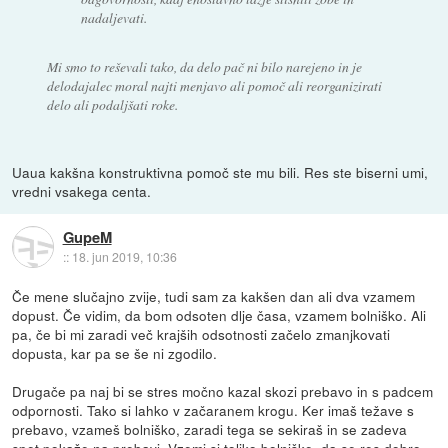
nadaljevati.
Mi smo to reševali tako, da delo pač ni bilo narejeno in je
delodajalec moral najti menjavo ali pomoč ali reorganizirati
delo ali podaljšati roke.
Uaua kakšna konstruktivna pomoč ste mu bili. Res ste biserni umi,
vredni vsakega centa.
GupeM
::
18. jun 2019, 10:36
Če mene slučajno zvije, tudi sam za kakšen dan ali dva vzamem
dopust. Če vidim, da bom odsoten dlje časa, vzamem bolniško. Ali
pa, če bi mi zaradi več krajših odsotnosti začelo zmanjkovati
dopusta, kar pa se še ni zgodilo.
Drugače pa naj bi se stres močno kazal skozi prebavo in s padcem
odpornosti. Tako si lahko v začaranem krogu. Ker imaš težave s
prebavo, vzameš bolniško, zaradi tega se sekiraš in se zadeva