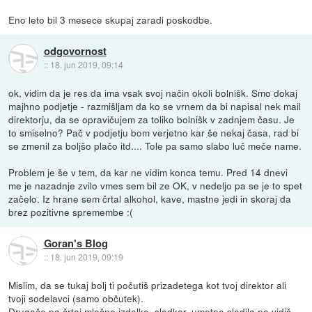
Eno leto bil 3 mesece skupaj zaradi poskodbe.
odgovornost
::
18. jun 2019, 09:14
ok, vidim da je res da ima vsak svoj način okoli bolnišk. Smo dokaj
majhno podjetje - razmišljam da ko se vrnem da bi napisal nek mail
direktorju, da se opravičujem za toliko bolnišk v zadnjem času. Je
to smiselno? Pač v podjetju bom verjetno kar še nekaj časa, rad bi
se zmenil za boljšo plačo itd.... Tole pa samo slabo luč meče name.
Problem je še v tem, da kar ne vidim konca temu. Pred 14 dnevi
me je nazadnje zvilo vmes sem bil ze OK, v nedeljo pa se je to spet
začelo. Iz hrane sem črtal alkohol, kave, mastne jedi in skoraj da
brez pozitivne spremembe :(
Goran's Blog
::
18. jun 2019, 09:19
Mislim, da se tukaj bolj ti počutiš prizadetega kot tvoj direktor ali
tvoji sodelavci (samo občutek).
Drugače pa črtaj mlečne izdelke, sladkor, umetna sladila pa vidiš