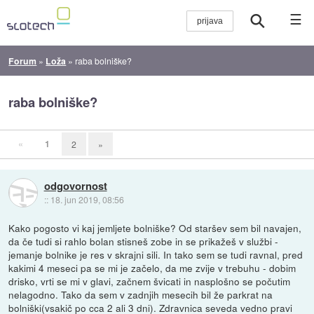
☰
Forum
»
Loža
»
raba bolniške?
raba bolniške?
«
1
2
»
odgovornost
::
18. jun 2019, 08:56
Kako pogosto vi kaj jemljete bolniške? Od staršev sem bil navajen,
da če tudi si rahlo bolan stisneš zobe in se prikažeš v službi -
jemanje bolnike je res v skrajni sili. In tako sem se tudi ravnal, pred
kakimi 4 meseci pa se mi je začelo, da me zvije v trebuhu - dobim
drisko, vrti se mi v glavi, začnem švicati in nasplošno se počutim
nelagodno. Tako da sem v zadnjih mesecih bil že parkrat na
bolniški(vsakič po cca 2 ali 3 dni). Zdravnica seveda vedno pravi