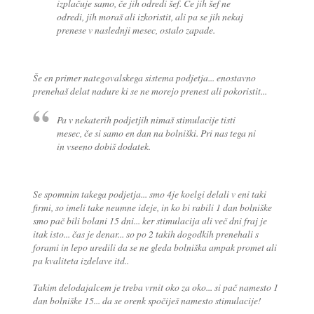
izplačuje samo, če jih odredi šef. Če jih šef ne
odredi, jih moraš ali izkoristit, ali pa se jih nekaj
prenese v naslednji mesec, ostalo zapade.
Še en primer nategovalskega sistema podjetja... enostavno
prenehaš delat nadure ki se ne morejo prenest ali pokoristit...
Pa v nekaterih podjetjih nimaš stimulacije tisti
mesec, če si samo en dan na bolniški. Pri nas tega ni
in vseeno dobiš dodatek.
Se spomnim takega podjetja... smo 4je koelgi delali v eni taki
firmi, so imeli take neumne ideje, in ko bi rabili 1 dan bolniške
smo pač bili bolani 15 dni... ker stimulacija ali več dni fraj je
itak isto... čas je denar... so po 2 takih dogodkih prenehali s
forami in lepo uredili da se ne gleda bolniška ampak promet ali
pa kvaliteta izdelave itd..
Takim delodajalcem je treba vrnit oko za oko... si pač namesto 1
dan bolniške 15... da se orenk spočiješ namesto stimulacije!