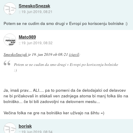
SmeskoSnezak
::
19. jun 2019, 08:21
Potem se ne cudim da smo drugi v Evropi po koriscenju bolniske :)
Mato989
::
19. jun 2019, 08:32
SmeskoSnezak
je
19. jun 2019 ob 08:21
izjavil
:
Potem se ne cudim da smo drugi v Evropi po koriscenju bolniske
:)
Ja, imaš prav... ALI.... pa to pomeni da če delodajalci od delavcev
ne bi pričakovali in stiskali ven zadnjega atoma bi manj folka šlo na
bolniško... če bi bili zadovoljni na delovnem mestu...
Večina folka ne gre na bolniško ker uživajo na šihtu =)
borisk
::
19. jun 2019, 08:34