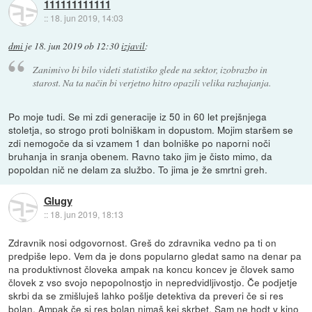
111111111111
::
18. jun 2019, 14:03
dmi
je
18. jun 2019 ob 12:30
izjavil
:
Zanimivo bi bilo videti statistiko glede na sektor, izobrazbo in
starost. Na ta način bi verjetno hitro opazili velika razhajanja.
Po moje tudi. Se mi zdi generacije iz 50 in 60 let prejšnjega
stoletja, so strogo proti bolniškam in dopustom. Mojim staršem se
zdi nemogoče da si vzamem 1 dan bolniške po naporni noči
bruhanja in sranja obenem. Ravno tako jim je čisto mimo, da
popoldan nič ne delam za službo. To jima je že smrtni greh.
Glugy
::
18. jun 2019, 18:13
Zdravnik nosi odgovornost. Greš do zdravnika vedno pa ti on
predpiše lepo. Vem da je dons popularno gledat samo na denar pa
na produktivnost človeka ampak na koncu koncev je človek samo
človek z vso svojo nepopolnostjo in nepredvidljivostjo. Če podjetje
skrbi da se zmišluješ lahko pošlje detektiva da preveri če si res
bolan. Ampak če si res bolan nimaš kej skrbet. Sam ne hodt v kino