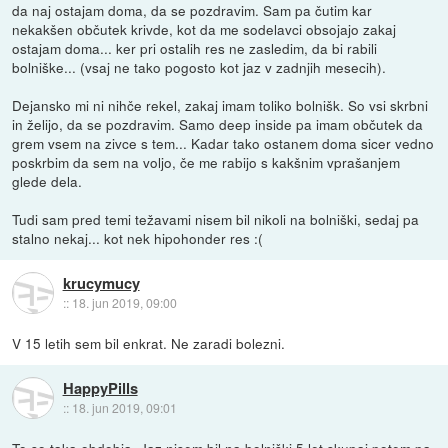
da naj ostajam doma, da se pozdravim. Sam pa čutim kar
nekakšen občutek krivde, kot da me sodelavci obsojajo zakaj
ostajam doma... ker pri ostalih res ne zasledim, da bi rabili
bolniške... (vsaj ne tako pogosto kot jaz v zadnjih mesecih).
Dejansko mi ni nihče rekel, zakaj imam toliko bolnišk. So vsi skrbni
in želijo, da se pozdravim. Samo deep inside pa imam občutek da
grem vsem na zivce s tem... Kadar tako ostanem doma sicer vedno
poskrbim da sem na voljo, če me rabijo s kakšnim vprašanjem
glede dela.
Tudi sam pred temi težavami nisem bil nikoli na bolniški, sedaj pa
stalno nekaj... kot nek hipohonder res :(
krucymucy
::
18. jun 2019, 09:00
V 15 letih sem bil enkrat. Ne zaradi bolezni.
HappyPills
::
18. jun 2019, 09:01
To so taka obdobja. Jaz nisem bil na bolniški 5 let skupaj potem pa