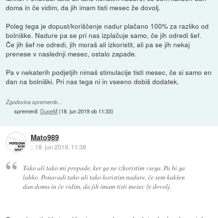
doma in če vidim, da jih imam tisti mesec že dovolj.
Poleg tega je dopust/koriščenje nadur plačano 100% za razliko od
bolniške. Nadure pa se pri nas izplačuje samo, če jih odredi šef.
Če jih šef ne odredi, jih moraš ali izkoristit, ali pa se jih nekaj
prenese v naslednji mesec, ostalo zapade.
Pa v nekaterih podjetjih nimaš stimulacije tisti mesec, če si samo en
dan na bolniški. Pri nas tega ni in vseeno dobiš dodatek.
Zgodovina sprememb…
spremenil:
GupeM
(
18. jun 2019 ob 11:33
)
Mato989
::
18. jun 2019, 11:38
Tako ali tako mi propade, ker ga ne izkoristim vsega. Pa bi ga
lahko. Ponavadi tako ali tako koristim nadure, če sem kakšen
dan doma in če vidim, da jih imam tisti mesec že dovolj.