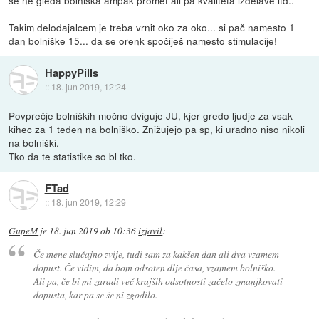
Takim delodajalcem je treba vrnit oko za oko... si pač namesto 1
dan bolniške 15... da se orenk spočiješ namesto stimulacije!
HappyPills
::
18. jun 2019, 12:24
Povprečje bolniških močno dviguje JU, kjer gredo ljudje za vsak
kihec za 1 teden na bolniško. Znižujejo pa sp, ki uradno niso nikoli
na bolniški.
Tko da te statistike so bl tko.
FTad
::
18. jun 2019, 12:29
GupeM
je
18. jun 2019 ob 10:36
izjavil
:
Če mene slučajno zvije, tudi sam za kakšen dan ali dva vzamem
dopust. Če vidim, da bom odsoten dlje časa, vzamem bolniško.
Ali pa, če bi mi zaradi več krajših odsotnosti začelo zmanjkovati
dopusta, kar pa se še ni zgodilo.