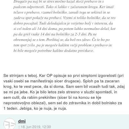
Drugače pa naj bi se stres močno kazal skozi prebavo in s
padcem odpornosti. Tako si lahko v začaranem krogu. Ker imaš
težave s prebavo, vzameš bolniško, zaradi tega se sekiraš in se
zadeva spet pokaže na prebavi. Vzemi si toliko bolniške, da se res
dobro pocajtaš. Tudi delodajalcu je verjetno bolj v interesu, da
si cel teden ali 14 dni doma, pa potem lahko normalno delaš, kot
pa da greš vsake 14 dni na bolniško za 2-3 dni. Pa ne
obremenjuj se s tem. Porihtaj se, da boš res zdrav. Če te bo po
tem spet zvilo, pa je mogoče kakšen večji problem s prebavo in
bi bile mogoče potrebne kakšne dodatne preiskave.
Se strinjam s teboj. Kar OP opisuje so prvi simptomi izgorelosti (pri
vsaki osebi se manifestirajo sicer drugace). Sploh pa ta zacaran
krog, ko te vest pece, da si doma. Sam sem bil vcasih tudi tak, zdaj
se mi pa jebe. Ko je bilo letos zelo stresno v sluzbi spomladi, in
sem cutil, da rabim prekinitev (sicer bi na koncu se kje
neprostovoljno oblezal), sem sel do zdravnika in dobil bolnisko za
1 teden. Jebiga, ko je nuja, je nuja.
dmi
::
18. jun 2019, 12:30