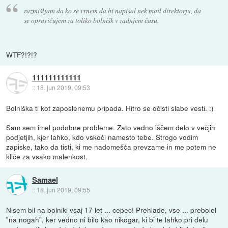
razmišljam da ko se vrnem da bi napisal nek mail direktorju, da
se opravičujem za toliko bolnišk v zadnjem času.
WTF?!?!?
111111111111
::
18. jun 2019, 09:53
Bolniška ti kot zaposlenemu pripada. Hitro se očisti slabe vesti. :)
Sam sem imel podobne probleme. Zato vedno iščem delo v večjih
podjetjih, kjer lahko, kdo vskoči namesto tebe. Strogo vodim
zapiske, tako da tisti, ki me nadomešča prevzame in me potem ne
kliče za vsako malenkost.
Samael
::
18. jun 2019, 09:55
Nisem bil na bolniki vsaj 17 let ... cepec! Prehlade, vse ... prebolel
"na nogah", ker vedno ni bilo kao nikogar, ki bi te lahko pri delu