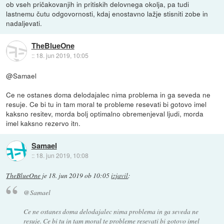
ob vseh pričakovanjih in pritiskih delovnega okolja, pa tudi
lastnemu čutu odgovornosti, kdaj enostavno lažje stisniti zobe in
nadaljevati.
TheBlueOne
::
18. jun 2019, 10:05
@Samael
Ce ne ostanes doma delodajalec nima problema in ga seveda ne
resuje. Ce bi tu in tam moral te probleme resevati bi gotovo imel
kaksno resitev, morda bolj optimalno obremenjeval ljudi, morda
imel kaksno rezervo itn.
Samael
::
18. jun 2019, 10:08
TheBlueOne
je
18. jun 2019 ob 10:05
izjavil
:
@Samael
Ce ne ostanes doma delodajalec nima problema in ga seveda ne
resuje. Ce bi tu in tam moral te probleme resevati bi gotovo imel