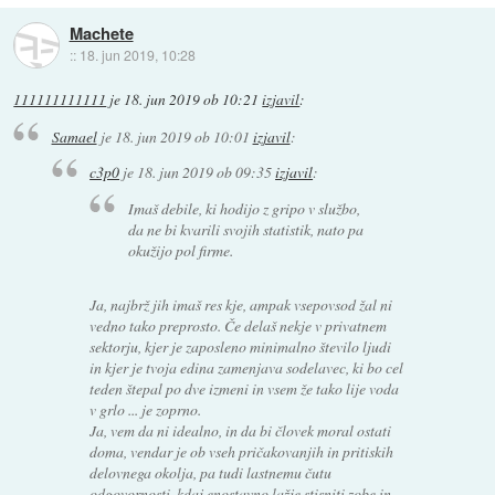
Machete
::
18. jun 2019, 10:28
111111111111
je
18. jun 2019 ob 10:21
izjavil
:
Samael
je
18. jun 2019 ob 10:01
izjavil
:
c3p0
je
18. jun 2019 ob 09:35
izjavil
:
Imaš debile, ki hodijo z gripo v službo,
da ne bi kvarili svojih statistik, nato pa
okužijo pol firme.
Ja, najbrž jih imaš res kje, ampak vsepovsod žal ni
vedno tako preprosto. Če delaš nekje v privatnem
sektorju, kjer je zaposleno minimalno število ljudi
in kjer je tvoja edina zamenjava sodelavec, ki bo cel
teden štepal po dve izmeni in vsem že tako lije voda
v grlo ... je zoprno.
Ja, vem da ni idealno, in da bi človek moral ostati
doma, vendar je ob vseh pričakovanjih in pritiskih
delovnega okolja, pa tudi lastnemu čutu
odgovornosti, kdaj enostavno lažje stisniti zobe in