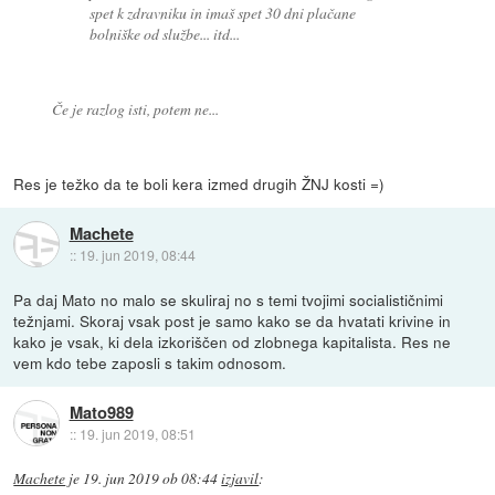
spet k zdravniku in imaš spet 30 dni plačane
bolniške od službe... itd...
Če je razlog isti, potem ne...
Res je težko da te boli kera izmed drugih ŽNJ kosti =)
Machete
::
19. jun 2019, 08:44
Pa daj Mato no malo se skuliraj no s temi tvojimi socialističnimi
težnjami. Skoraj vsak post je samo kako se da hvatati krivine in
kako je vsak, ki dela izkoriščen od zlobnega kapitalista. Res ne
vem kdo tebe zaposli s takim odnosom.
Mato989
::
19. jun 2019, 08:51
Machete
je
19. jun 2019 ob 08:44
izjavil
: