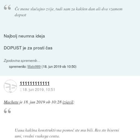
Če mene slučajno zvije, tudi sam za kakšen dan ali dva vzamem
dopust
Najbolj neumna ideja
DOPUST je za prosti čas
Zgodovina sprememb…
spremenilo:
Mato989
(
18. jun 2019 ob 10:50
)
111111111111
::
18. jun 2019, 10:51
Machete
je
18. jun 2019 ob 10:28
izjavil
:
Uaua kakšna konstruktivna pomoč ste mu bili. Res ste biserni
umi, vredni vsakega centa.