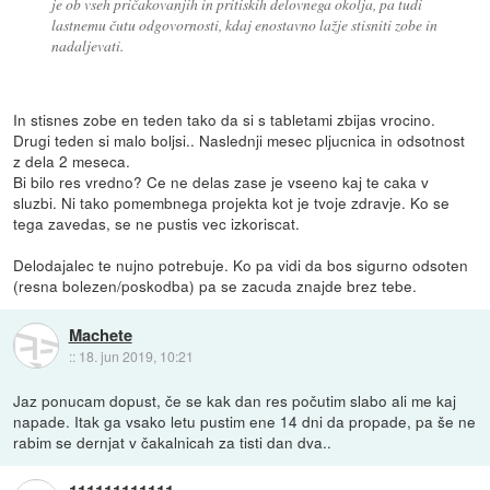
je ob vseh pričakovanjih in pritiskih delovnega okolja, pa tudi
lastnemu čutu odgovornosti, kdaj enostavno lažje stisniti zobe in
nadaljevati.
In stisnes zobe en teden tako da si s tabletami zbijas vrocino.
Drugi teden si malo boljsi.. Naslednji mesec pljucnica in odsotnost
z dela 2 meseca.
Bi bilo res vredno? Ce ne delas zase je vseeno kaj te caka v
sluzbi. Ni tako pomembnega projekta kot je tvoje zdravje. Ko se
tega zavedas, se ne pustis vec izkoriscat.
Delodajalec te nujno potrebuje. Ko pa vidi da bos sigurno odsoten
(resna bolezen/poskodba) pa se zacuda znajde brez tebe.
Machete
::
18. jun 2019, 10:21
Jaz ponucam dopust, če se kak dan res počutim slabo ali me kaj
napade. Itak ga vsako letu pustim ene 14 dni da propade, pa še ne
rabim se dernjat v čakalnicah za tisti dan dva..