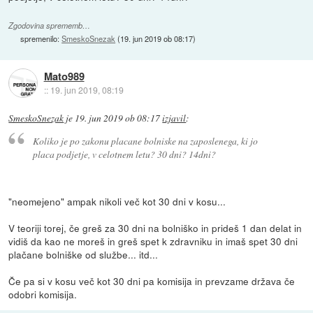
Zgodovina sprememb…
spremenilo:
SmeskoSnezak
(
19. jun 2019 ob 08:17
)
Mato989
::
19. jun 2019, 08:19
SmeskoSnezak
je
19. jun 2019 ob 08:17
izjavil
:
Koliko je po zakonu placane bolniske na zaposlenega, ki jo
placa podjetje, v celotnem letu? 30 dni? 14dni?
"neomejeno" ampak nikoli več kot 30 dni v kosu...
V teoriji torej, če greš za 30 dni na bolniško in prideš 1 dan delat in
vidiš da kao ne moreš in greš spet k zdravniku in imaš spet 30 dni
plačane bolniške od službe... itd...
Če pa si v kosu več kot 30 dni pa komisija in prevzame država če
odobri komisija.