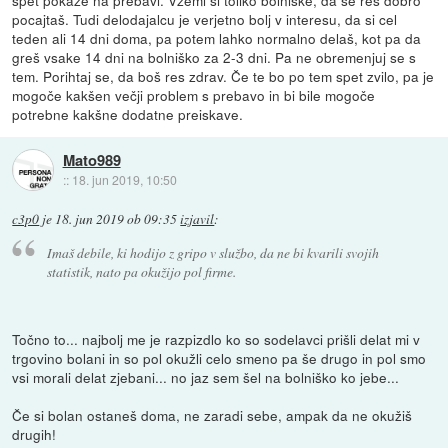
spet pokaže na prebavi. Vzemi si toliko bolniške, da se res dobro
pocajtaš. Tudi delodajalcu je verjetno bolj v interesu, da si cel
teden ali 14 dni doma, pa potem lahko normalno delaš, kot pa da
greš vsake 14 dni na bolniško za 2-3 dni. Pa ne obremenjuj se s
tem. Porihtaj se, da boš res zdrav. Če te bo po tem spet zvilo, pa je
mogoče kakšen večji problem s prebavo in bi bile mogoče
potrebne kakšne dodatne preiskave.
Mato989
::
18. jun 2019, 10:50
c3p0
je
18. jun 2019 ob 09:35
izjavil
:
Imaš debile, ki hodijo z gripo v službo, da ne bi kvarili svojih
statistik, nato pa okužijo pol firme.
Točno to... najbolj me je razpizdlo ko so sodelavci prišli delat mi v
trgovino bolani in so pol okužli celo smeno pa še drugo in pol smo
vsi morali delat zjebani... no jaz sem šel na bolniško ko jebe...
Če si bolan ostaneš doma, ne zaradi sebe, ampak da ne okužiš
drugih!