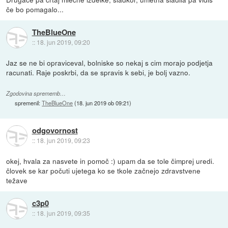
če bo pomagalo...
TheBlueOne
::
18. jun 2019, 09:20
Jaz se ne bi opraviceval, bolniske so nekaj s cim morajo podjetja
racunati. Raje poskrbi, da se spravis k sebi, je bolj vazno.
Zgodovina sprememb…
spremenil:
TheBlueOne
(
18. jun 2019 ob 09:21
)
odgovornost
::
18. jun 2019, 09:23
okej, hvala za nasvete in pomoč :) upam da se tole čimprej uredi.
človek se kar počuti ujetega ko se tkole začnejo zdravstvene
težave
c3p0
::
18. jun 2019, 09:35