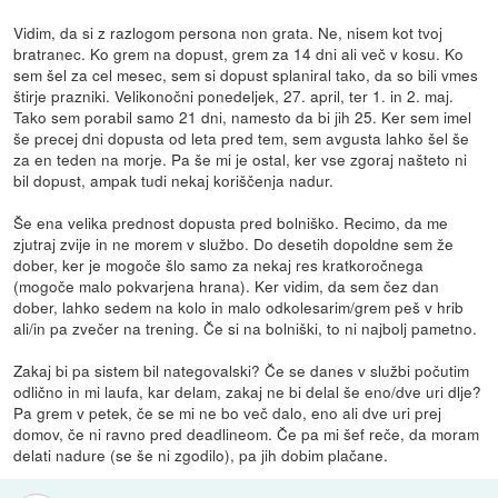
Vidim, da si z razlogom persona non grata. Ne, nisem kot tvoj
bratranec. Ko grem na dopust, grem za 14 dni ali več v kosu. Ko
sem šel za cel mesec, sem si dopust splaniral tako, da so bili vmes
štirje prazniki. Velikonočni ponedeljek, 27. april, ter 1. in 2. maj.
Tako sem porabil samo 21 dni, namesto da bi jih 25. Ker sem imel
še precej dni dopusta od leta pred tem, sem avgusta lahko šel še
za en teden na morje. Pa še mi je ostal, ker vse zgoraj našteto ni
bil dopust, ampak tudi nekaj koriščenja nadur.
Še ena velika prednost dopusta pred bolniško. Recimo, da me
zjutraj zvije in ne morem v službo. Do desetih dopoldne sem že
dober, ker je mogoče šlo samo za nekaj res kratkoročnega
(mogoče malo pokvarjena hrana). Ker vidim, da sem čez dan
dober, lahko sedem na kolo in malo odkolesarim/grem peš v hrib
ali/in pa zvečer na trening. Če si na bolniški, to ni najbolj pametno.
Zakaj bi pa sistem bil nategovalski? Če se danes v službi počutim
odlično in mi laufa, kar delam, zakaj ne bi delal še eno/dve uri dlje?
Pa grem v petek, če se mi ne bo več dalo, eno ali dve uri prej
domov, če ni ravno pred deadlineom. Če pa mi šef reče, da moram
delati nadure (se še ni zgodilo), pa jih dobim plačane.