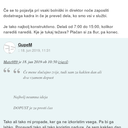
Če se to pojavlja pri vsaki bolniški in direktor noče zaposliti
dodatnega kadra in če je preveč dela, ko smo vsi v službi.
Je tako najbolj konstruktivno. Delaš od 7:00 do 15:00, kolikor
narediš narediš. Kje je tukaj težava? Plačan si za 8ur, pa konec.
GupeM
::
18. jun 2019, 11:31
Mato989
je
18. jun 2019 ob 10:50
izjavil
:
Če mene slučajno zvije, tudi sam za kakšen dan ali
dva vzamem dopust
Najbolj neumna ideja
DOPUST je za prosti čas
Tako ali tako mi propade, ker ga ne izkoristim vsega. Pa bi ga
lahko. Ponavadi tako ali tako koristim nadure, če sem kakšen dan