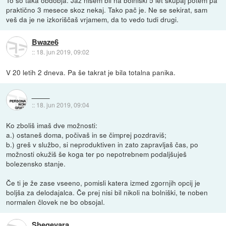
praktično 3 mesece skoz nekaj. Tako pač je. Ne se sekirat, sam
veš da je ne izkoriščaš vrjamem, da to vedo tudi drugi.
Bwaze6
::
18. jun 2019, 09:02
V 20 letih 2 dneva. Pa še takrat je bila totalna panika.
::
18. jun 2019, 09:04
Ko zboliš imaš dve možnosti:
a.) ostaneš doma, počivaš in se čimprej pozdraviš;
b.) greš v službo, si neproduktiven in zato zapravljaš čas, po
možnosti okužiš še koga ter po nepotrebnem podaljšuješ
bolezensko stanje.
Če ti je že zase vseeno, pomisli katera izmed zgornjih opcij je
boljša za delodajalca. Če prej nisi bil nikoli na bolniški, te noben
normalen človek ne bo obsojal.
Shegevara