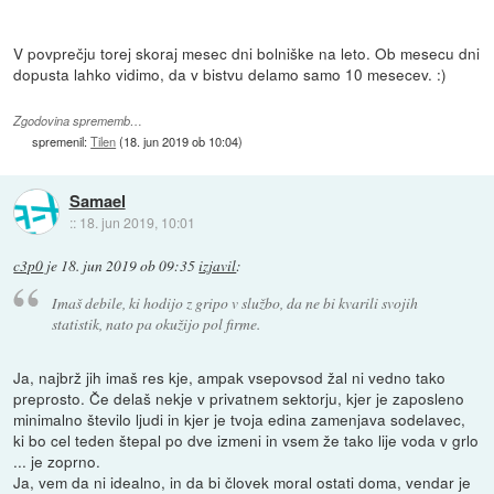
V povprečju torej skoraj mesec dni bolniške na leto. Ob mesecu dni
dopusta lahko vidimo, da v bistvu delamo samo 10 mesecev. :)
Zgodovina sprememb…
spremenil:
Tilen
(
18. jun 2019 ob 10:04
)
Samael
::
18. jun 2019, 10:01
c3p0
je
18. jun 2019 ob 09:35
izjavil
:
Imaš debile, ki hodijo z gripo v službo, da ne bi kvarili svojih
statistik, nato pa okužijo pol firme.
Ja, najbrž jih imaš res kje, ampak vsepovsod žal ni vedno tako
preprosto. Če delaš nekje v privatnem sektorju, kjer je zaposleno
minimalno število ljudi in kjer je tvoja edina zamenjava sodelavec,
ki bo cel teden štepal po dve izmeni in vsem že tako lije voda v grlo
... je zoprno.
Ja, vem da ni idealno, in da bi človek moral ostati doma, vendar je