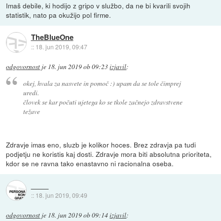
Imaš debile, ki hodijo z gripo v službo, da ne bi kvarili svojih
statistik, nato pa okužijo pol firme.
TheBlueOne
::
18. jun 2019, 09:47
odgovornost
je
18. jun 2019 ob 09:23
izjavil
:
okej, hvala za nasvete in pomoč :) upam da se tole čimprej
uredi.
človek se kar počuti ujetega ko se tkole začnejo zdravstvene
težave
Zdravje imas eno, sluzb je kolikor hoces. Brez zdravja pa tudi
podjetju ne koristis kaj dosti. Zdravje mora biti absolutna prioriteta,
kdor se ne ravna tako enastavno ni racionalna oseba.
::
18. jun 2019, 09:49
odgovornost
je
18. jun 2019 ob 09:14
izjavil
: