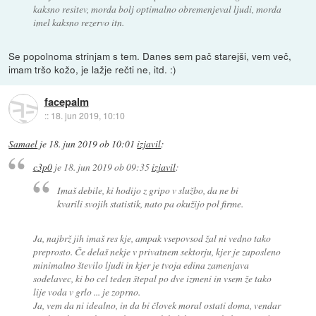
kaksno resitev, morda bolj optimalno obremenjeval ljudi, morda
imel kaksno rezervo itn.
Se popolnoma strinjam s tem. Danes sem pač starejši, vem več,
imam tršo kožo, je lažje rečti ne, itd. :)
facepalm
::
18. jun 2019, 10:10
Samael
je
18. jun 2019 ob 10:01
izjavil
:
c3p0
je
18. jun 2019 ob 09:35
izjavil
:
Imaš debile, ki hodijo z gripo v službo, da ne bi
kvarili svojih statistik, nato pa okužijo pol firme.
Ja, najbrž jih imaš res kje, ampak vsepovsod žal ni vedno tako
preprosto. Če delaš nekje v privatnem sektorju, kjer je zaposleno
minimalno število ljudi in kjer je tvoja edina zamenjava
sodelavec, ki bo cel teden štepal po dve izmeni in vsem že tako
lije voda v grlo ... je zoprno.
Ja, vem da ni idealno, in da bi človek moral ostati doma, vendar