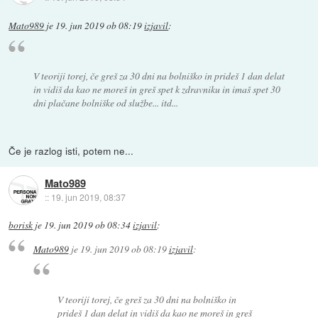
Mato989
je
19. jun 2019 ob 08:19
izjavil
:
V teoriji torej, če greš za 30 dni na bolniško in prideš 1 dan delat
in vidiš da kao ne moreš in greš spet k zdravniku in imaš spet 30
dni plačane bolniške od službe... itd...
Če je razlog isti, potem ne...
Mato989
::
19. jun 2019, 08:37
borisk
je
19. jun 2019 ob 08:34
izjavil
:
Mato989
je
19. jun 2019 ob 08:19
izjavil
:
V teoriji torej, če greš za 30 dni na bolniško in
prideš 1 dan delat in vidiš da kao ne moreš in greš