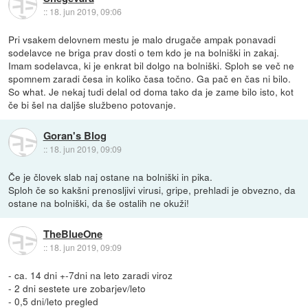
::
18. jun 2019, 09:06
Pri vsakem delovnem mestu je malo drugače ampak ponavadi
sodelavce ne briga prav dosti o tem kdo je na bolniški in zakaj.
Imam sodelavca, ki je enkrat bil dolgo na bolniški. Sploh se več ne
spomnem zaradi česa in koliko časa točno. Ga pač en čas ni bilo.
So what. Je nekaj tudi delal od doma tako da je zame bilo isto, kot
če bi šel na daljše službeno potovanje.
Goran's Blog
::
18. jun 2019, 09:09
Če je človek slab naj ostane na bolniški in pika.
Sploh če so kakšni prenosljivi virusi, gripe, prehladi je obvezno, da
ostane na bolniški, da še ostalih ne okuži!
TheBlueOne
::
18. jun 2019, 09:09
- ca. 14 dni +-7dni na leto zaradi viroz
- 2 dni sestete ure zobarjev/leto
- 0,5 dni/leto pregled