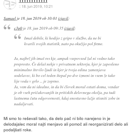
111111111111
::
18. jun 2019, 10:21
Samael
je
18. jun 2019 ob 10:01
izjavil
:
c3p0
je
18. jun 2019 ob 09:35
izjavil
:
Imaš debile, ki hodijo z gripo v službo, da ne bi
kvarili svojih statistik, nato pa okužijo pol firme.
Ja, najbrž jih imaš res kje, ampak vsepovsod žal ni vedno tako
preprosto. Če delaš nekje v privatnem sektorju, kjer je zaposleno
minimalno število ljudi in kjer je tvoja edina zamenjava
sodelavec, ki bo cel teden štepal po dve izmeni in vsem že tako
lije voda v grlo ... je zoprno.
Ja, vem da ni idealno, in da bi človek moral ostati doma, vendar
je ob vseh pričakovanjih in pritiskih delovnega okolja, pa tudi
lastnemu čutu odgovornosti, kdaj enostavno lažje stisniti zobe in
nadaljevati.
Mi smo to reševali tako, da delo pač ni bilo narejeno in je
delodajalec moral najti menjavo ali pomoč ali reorganizirati delo ali
podaljšati roke.