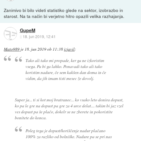
Zanimivo bi bilo videti statistiko glede na sektor, izobrazbo in
starost. Na ta način bi verjetno hitro opazili velika razhajanja.
GupeM
::
18. jun 2019, 12:41
Mato989
je
18. jun 2019 ob 11:38
izjavil
:
Tako ali tako mi propade, ker ga ne izkoristim
vsega. Pa bi ga lahko. Ponavadi tako ali tako
koristim nadure, če sem kakšen dan doma in če
vidim, da jih imam tisti mesec že dovolj.
Super ja... ti si kot moj bratranec... ko vsako leto donira dopust,
ko pa le gre na dopust pa gre za 4 urce delat.... takim bi jaz vzel
ves dopust pa še plačo, dokelr se ne zberete in pokoristite
bonitete do konca.
Poleg tega je dopust/koriščenje nadur plačano
100% za razliko od bolniške. Nadure pa se pri nas