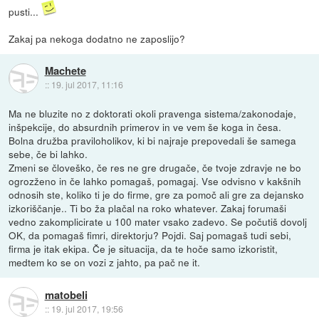
pusti...
Zakaj pa nekoga dodatno ne zaposlijo?
Machete
::
19. jul 2017, 11:16
Ma ne bluzite no z doktorati okoli pravenga sistema/zakonodaje,
inšpekcije, do absurdnih primerov in ve vem še koga in česa.
Bolna družba praviloholikov, ki bi najraje prepovedali še samega
sebe, če bi lahko.
Zmeni se človeško, če res ne gre drugače, če tvoje zdravje ne bo
ogrozženo in če lahko pomagaš, pomagaj. Vse odvisno v kakšnih
odnosih ste, koliko ti je do firme, gre za pomoč ali gre za dejansko
izkoriščanje.. Ti bo ža plačal na roko whatever. Zakaj forumaši
vedno zakomplicirate u 100 mater vsako zadevo. Se počutiš dovolj
OK, da pomagaš fimri, direktorju? Pojdi. Saj pomagaš tudi sebi,
firma je itak ekipa. Če je situacija, da te hoče samo izkoristit,
medtem ko se on vozi z jahto, pa pač ne it.
matobeli
::
19. jul 2017, 19:56