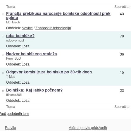
Tema
Sporočila
»
Francija preizkuša naročanje bolniške odsotnosti prek
43
spleta
McHusch
Oddelek:
Novice
/
Znanost in tehnologija
»
raba bolniške?
79
odgovornost
Oddelek:
Loža
»
Nadzor bolniškega staleža
36
Pero_SLO
Oddelek:
Loža
»
Odgovor komisije za bolnisko po 30-tih dneh
15
T-Mac
Oddelek:
Loža
»
Bolniška: Kaj lahko počnem?
23
ttihomir805
Oddelek:
Loža
Tema
Sporočila
Več podobnih tem
Pravila
Večina pravic pridržanih