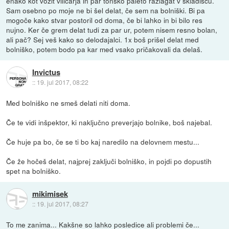
enako kot vozit viličarja in par tonsko paleto razlagat v skladišču.
Sam osebno po moje ne bi šel delat, če sem na bolniški. Bi pa
mogoče kako stvar postoril od doma, če bi lahko in bi bilo res
nujno. Ker če grem delat tudi za par ur, potem nisem resno bolan,
ali pač? Sej veš kako so delodajalci. 1x boš prišel delat med
bolniško, potem bodo pa kar med vsako pričakovali da delaš.
Invictus
::
19. jul 2017, 08:22
Med bolniško ne smeš delati niti doma.
Če te vidi inšpektor, ki naključno preverjajo bolnike, boš najebal.
Če huje pa bo, če se ti bo kaj naredilo na delovnem mestu...
Če že hočeš delat, najprej zaključi bolniško, in pojdi po dopustih
spet na bolniško.
mikimisek
::
19. jul 2017, 08:27
To me zanima... Kakšne so lahko posledice ali problemi če...