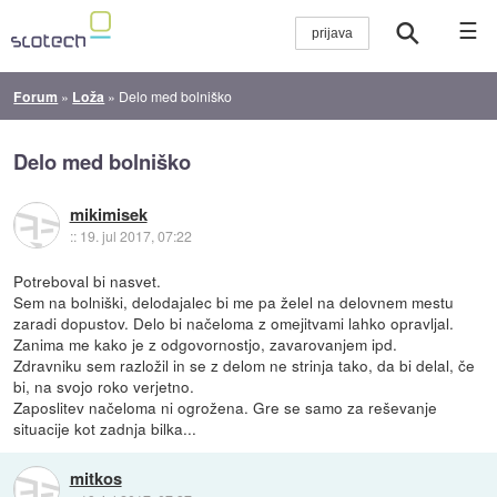
☰
Forum
»
Loža
»
Delo med bolniško
Delo med bolniško
mikimisek
::
19. jul 2017, 07:22
Potreboval bi nasvet.
Sem na bolniški, delodajalec bi me pa želel na delovnem mestu
zaradi dopustov. Delo bi načeloma z omejitvami lahko opravljal.
Zanima me kako je z odgovornostjo, zavarovanjem ipd.
Zdravniku sem razložil in se z delom ne strinja tako, da bi delal, če
bi, na svojo roko verjetno.
Zaposlitev načeloma ni ogrožena. Gre se samo za reševanje
situacije kot zadnja bilka...
mitkos