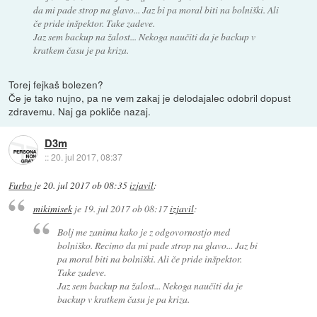
da mi pade strop na glavo... Jaz bi pa moral biti na bolniški. Ali
če pride inšpektor. Take zadeve.
Jaz sem backup na žalost... Nekoga naučiti da je backup v
kratkem času je pa kriza.
Torej fejkaš bolezen?
Če je tako nujno, pa ne vem zakaj je delodajalec odobril dopust
zdravemu. Naj ga pokliče nazaj.
D3m
::
20. jul 2017, 08:37
Furbo
je
20. jul 2017 ob 08:35
izjavil
:
mikimisek
je
19. jul 2017 ob 08:17
izjavil
:
Bolj me zanima kako je z odgovornostjo med
bolniško. Recimo da mi pade strop na glavo... Jaz bi
pa moral biti na bolniški. Ali če pride inšpektor.
Take zadeve.
Jaz sem backup na žalost... Nekoga naučiti da je
backup v kratkem času je pa kriza.