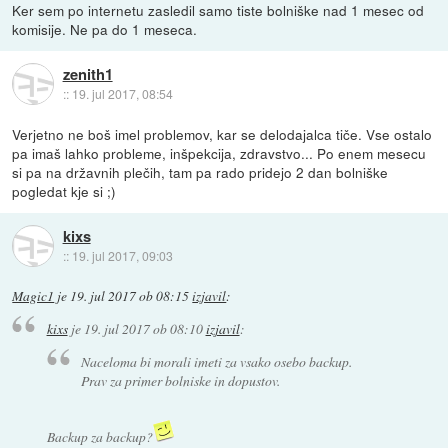
Ker sem po internetu zasledil samo tiste bolniške nad 1 mesec od
komisije. Ne pa do 1 meseca.
zenith1
::
19. jul 2017, 08:54
Verjetno ne boš imel problemov, kar se delodajalca tiče. Vse ostalo
pa imaš lahko probleme, inšpekcija, zdravstvo... Po enem mesecu
si pa na državnih plečih, tam pa rado pridejo 2 dan bolniške
pogledat kje si ;)
kixs
::
19. jul 2017, 09:03
Magic1
je
19. jul 2017 ob 08:15
izjavil
:
kixs
je
19. jul 2017 ob 08:10
izjavil
:
Naceloma bi morali imeti za vsako osebo backup.
Prav za primer bolniske in dopustov.
Backup za backup?