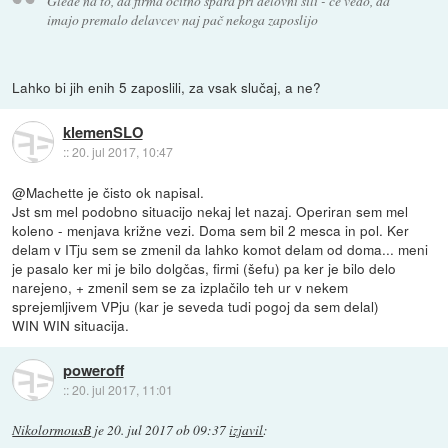
Glede na to, da firma očitno špara pri delovni sili - če vedo, da
imajo premalo delavcev naj pač nekoga zaposlijo
Lahko bi jih enih 5 zaposlili, za vsak slučaj, a ne?
klemenSLO
::
20. jul 2017, 10:47
@Machette je čisto ok napisal.
Jst sm mel podobno situacijo nekaj let nazaj. Operiran sem mel
koleno - menjava križne vezi. Doma sem bil 2 mesca in pol. Ker
delam v ITju sem se zmenil da lahko komot delam od doma... meni
je pasalo ker mi je bilo dolgčas, firmi (šefu) pa ker je bilo delo
narejeno, + zmenil sem se za izplačilo teh ur v nekem
sprejemljivem VPju (kar je seveda tudi pogoj da sem delal)
WIN WIN situacija.
poweroff
::
20. jul 2017, 11:01
NikolormousB
je
20. jul 2017 ob 09:37
izjavil
: