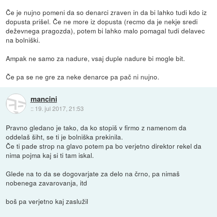
Če je nujno pomeni da so denarci zraven in da bi lahko tudi kdo iz
dopusta prišel. Če ne more iz dopusta (recmo da je nekje sredi
deževnega pragozda), potem bi lahko malo pomagal tudi delavec
na bolniški.
Ampak ne samo za nadure, vsaj duple nadure bi mogle bit.
Če pa se ne gre za neke denarce pa pač ni nujno.
mancini
::
19. jul 2017, 21:53
Pravno gledano je tako, da ko stopiš v firmo z namenom da
oddelaš šiht, se ti je bolniška prekinila.
Če ti pade strop na glavo potem pa bo verjetno direktor rekel da
nima pojma kaj si ti tam iskal.
Glede na to da se dogovarjate za delo na črno, pa nimaš
nobenega zavarovanja, itd
boš pa verjetno kaj zaslužil