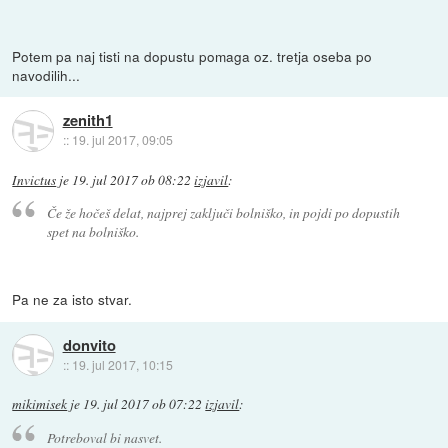
Potem pa naj tisti na dopustu pomaga oz. tretja oseba po
navodilih...
zenith1
::
19. jul 2017, 09:05
Invictus
je
19. jul 2017 ob 08:22
izjavil
:
Če že hočeš delat, najprej zaključi bolniško, in pojdi po dopustih
spet na bolniško.
Pa ne za isto stvar.
donvito
::
19. jul 2017, 10:15
mikimisek
je
19. jul 2017 ob 07:22
izjavil
:
Potreboval bi nasvet.