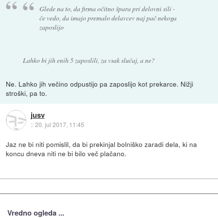
Glede na to, da firma očitno špara pri delovni sili -
če vedo, da imajo premalo delavcev naj pač nekoga
zaposlijo
Lahko bi jih enih 5 zaposlili, za vsak slučaj, a ne?
Ne. Lahko jih večino odpustijo pa zaposlijo kot prekarce. Nižji
stroški, pa to.
jusv
::
20. jul 2017, 11:45
Jaz ne bi niti pomislil, da bi prekinjal bolniško zaradi dela, ki na
koncu dneva niti ne bi bilo več plačano.
Vredno ogleda ...