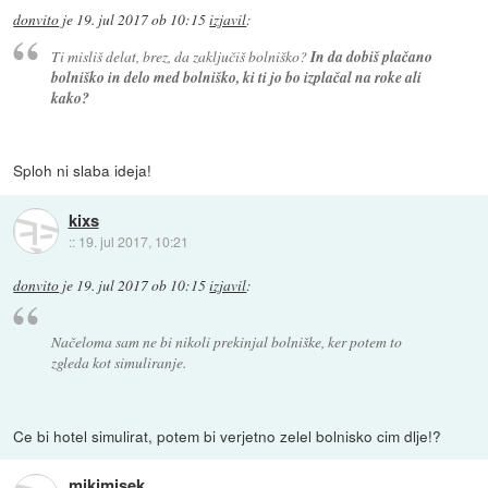
donvito
je
19. jul 2017 ob 10:15
izjavil
:
Ti misliš delat, brez, da zaključiš bolniško?
In da dobiš plačano
bolniško in delo med bolniško, ki ti jo bo izplačal na roke ali
kako?
Sploh ni slaba ideja!
kixs
::
19. jul 2017, 10:21
donvito
je
19. jul 2017 ob 10:15
izjavil
:
Načeloma sam ne bi nikoli prekinjal bolniške, ker potem to
zgleda kot simuliranje.
Ce bi hotel simulirat, potem bi verjetno zelel bolnisko cim dlje!?
mikimisek