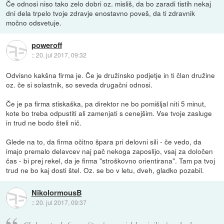
Če odnosi niso tako zelo dobri oz. misliš, da bo zaradi tistih nekaj
dni dela trpelo tvoje zdravje enostavno poveš, da ti zdravnik
močno odsvetuje.
poweroff
::
20. jul 2017, 09:32
Odvisno kakšna firma je. Če je družinsko podjetje in ti član družine
oz. če si solastnik, so seveda drugačni odnosi.
Če je pa firma stiskaška, pa direktor ne bo pomišljal niti 5 minut,
kote bo treba odpustiti ali zamenjati s cenejšim. Vse tvoje zasluge
in trud ne bodo šteli nič.
Glede na to, da firma očitno špara pri delovni sili - če vedo, da
imajo premalo delavcev naj pač nekoga zaposlijo, vsaj za določen
čas - bi prej rekel, da je firma "stroškovno orientirana". Tam pa tvoj
trud ne bo kaj dosti štel. Oz. se bo v letu, dveh, gladko pozabil.
NikolormousB
::
20. jul 2017, 09:37