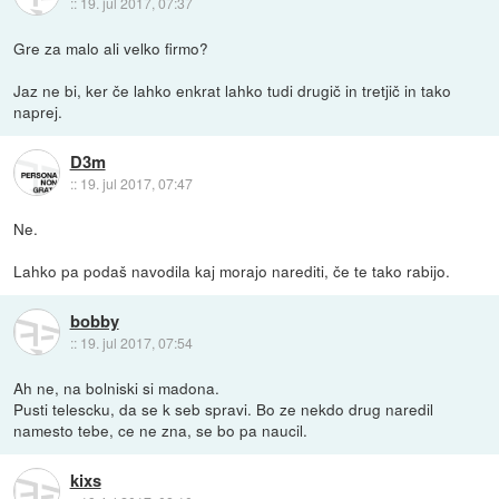
::
19. jul 2017, 07:37
Gre za malo ali velko firmo?
Jaz ne bi, ker če lahko enkrat lahko tudi drugič in tretjič in tako
naprej.
D3m
::
19. jul 2017, 07:47
Ne.
Lahko pa podaš navodila kaj morajo narediti, če te tako rabijo.
bobby
::
19. jul 2017, 07:54
Ah ne, na bolniski si madona.
Pusti telescku, da se k seb spravi. Bo ze nekdo drug naredil
namesto tebe, ce ne zna, se bo pa naucil.
kixs