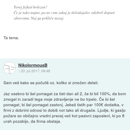
Torej fejkaš bolezen?
Če je tako nujno, pa ne vem zakaj je delodajalec odobril dopust
zdravemu. Naj ga pokliče nazaj.
Ta tema.
NikolormousB
::
20. jul 2017, 08:48
Sam veš kako se počutiš oz. koliko si zmožen delati.
Jaz osebno bi šel pomagat za tisti dan ali 2, če bi bil 100%, da bom
zmogel in zaradi tega moje zdravljenje ne bo trpelo. Če bi šel
pomagat, bi šel pomagat zastonj. Jebeš tistih par 100€ dodatka, v
firmi z dobrimi odnosi to dobiš not tako ali drugače. Ljudje, ki gasijo
požare so običajno vredni precej več kot pasivni zaposleni, ki po 8
urah pozabijo, da firma obstaja.