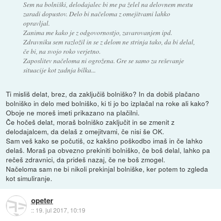
Sem na bolniški, delodajalec bi me pa želel na delovnem mestu
zaradi dopustov. Delo bi načeloma z omejitvami lahko
opravljal.
Zanima me kako je z odgovornostjo, zavarovanjem ipd.
Zdravniku sem razložil in se z delom ne strinja tako, da bi delal,
če bi, na svojo roko verjetno.
Zaposlitev načeloma ni ogrožena. Gre se samo za reševanje
situacije kot zadnja bilka...
Ti misliš delat, brez, da zaključiš bolniško? In da dobiš plačano
bolniško in delo med bolniško, ki ti jo bo izplačal na roke ali kako?
Oboje ne moreš imeti prikazano na plačilni.
Če hočeš delat, moraš bolniško zaključit in se zmenit z
delodajalcem, da delaš z omejitvami, če nisi še OK.
Sam veš kako se počutiš, oz kakšno poškodbo imaš in če lahko
delaš. Moraš pa obvezno prekiniti bolniško, če boš delal, lahko pa
rečeš zdravnici, da prideš nazaj, če ne boš zmogel.
Načeloma sam ne bi nikoli prekinjal bolniške, ker potem to zgleda
kot simuliranje.
opeter
::
19. jul 2017, 10:19