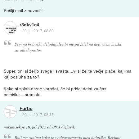
Pošlji mail z navodili.
r3dkv1c4
::
20. jul 2017, 08:30
Sem na bolniški, delodajalec bi me pa želel na delovnem mestu
zaradi dopustov.
Super, oni si želijo svega i svašta....vi si želite večje plače, kaj ima
kaj posluha za to?
Kako si sploh drzne vprašat, če bi prišel delat za čas
bolniške....sramota.
Furbo
::
20. jul 2017, 08:35
mikimisek
je
19. jul 2017 ob 08:17
izjavil
:
Bolj me zanima kako je z odgovornostjo med bolniško. Recimo