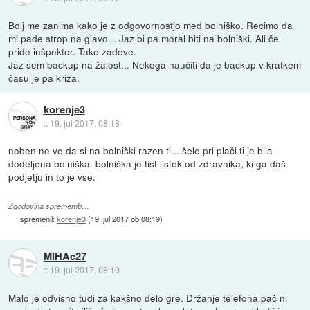
Bolj me zanima kako je z odgovornostjo med bolniško. Recimo da
mi pade strop na glavo... Jaz bi pa moral biti na bolniški. Ali če
pride inšpektor. Take zadeve.
Jaz sem backup na žalost... Nekoga naučiti da je backup v kratkem
času je pa kriza.
korenje3
::
19. jul 2017, 08:18
noben ne ve da si na bolniški razen ti... šele pri plači ti je bila
dodeljena bolniška. bolniška je tist listek od zdravnika, ki ga daš
podjetju in to je vse.
Zgodovina sprememb…
spremenil:
korenje3
(
19. jul 2017 ob 08:19
)
MIHAc27
::
19. jul 2017, 08:19
Malo je odvisno tudi za kakšno delo gre. Držanje telefona pač ni