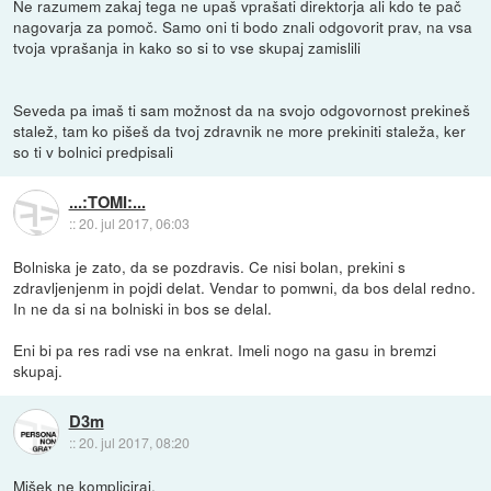
Ne razumem zakaj tega ne upaš vprašati direktorja ali kdo te pač
nagovarja za pomoč. Samo oni ti bodo znali odgovorit prav, na vsa
tvoja vprašanja in kako so si to vse skupaj zamislili
Seveda pa imaš ti sam možnost da na svojo odgovornost prekineš
stalež, tam ko pišeš da tvoj zdravnik ne more prekiniti staleža, ker
so ti v bolnici predpisali
...:TOMI:...
::
20. jul 2017, 06:03
Bolniska je zato, da se pozdravis. Ce nisi bolan, prekini s
zdravljenjenm in pojdi delat. Vendar to pomwni, da bos delal redno.
In ne da si na bolniski in bos se delal.
Eni bi pa res radi vse na enkrat. Imeli nogo na gasu in bremzi
skupaj.
D3m
::
20. jul 2017, 08:20
Mišek ne kompliciraj.