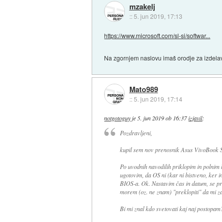
mzakelj
::
5. jun 2019, 17:13
https://www.microsoft.com/sl-si/softwar...
Na zgornjem naslovu imaš orodje za izdelav
Mato989
::
5. jun 2019, 17:14
notgotoguy
je
5. jun 2019 ob 16:37
izjavil
:
Pozdravljeni,
kupil sem nov prenosnik
Asus VivoBook 
Po uvodnih navodilih priklopim in polnim l
ugotovim, da OS ni (kar ni bistveno, ker
BIOS-a. Ok. Nastavim čas in datum, se pr
morem (oz. ne znam) "preklopiti" da mi 
Bi mi znal kdo svetovati kaj naj postopam