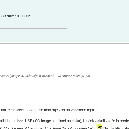
m USB drive/CD-ROM?
 popravljam pri nezadovoljnih strankah... =) Ampak takrat je pol
 se mu je maščevalo. Stega se bom raje vzdržal vznesene replike.
ril Ubuntu boot USB (ISO image sem imel na disku), ključek vtaknil v režo in pred
ight at the end of the tunnel. I just hope it's not incoming train.
No, dvoklik insta