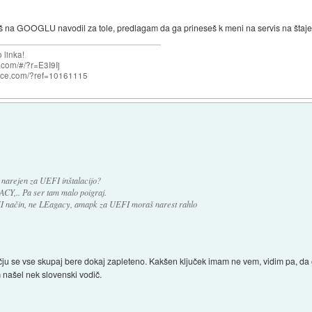
š na GOOGLU navodil za tole, predlagam da ga prineseš k meni na servis na štajer
 linka!
com/#/?r=E3I9Ij
nce.com/?ref=10161115
narejen za UEFI inštalacijo?
CY,.. Pa ser tam malo poigraj.
EFI način, ne LEagacy, amapk za UEFI moraš narest rahlo
u se vse skupaj bere dokaj zapleteno. Kakšen ključek imam ne vem, vidim pa, da o
 našel nek slovenski vodič.