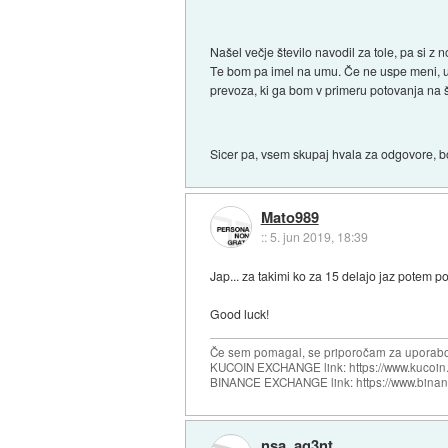
Našel večje število navodil za tole, pa si z
Te bom pa imel na umu. Če ne uspe meni, upam
prevoza, ki ga bom v primeru potovanja na 
Sicer pa, vsem skupaj hvala za odgovore, bo
Mato989
::
5. jun 2019, 18:39
Jap... za takimi ko za 15 delajo jaz potem p
Good luck!
Če sem pomagal, se priporočam za uporabo
KUCOIN EXCHANGE link: https://www.kucoin.
BINANCE EXCHANGE link: https://www.bina
nsa_ag3nt