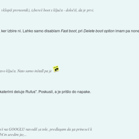
klopiš prenosnik), izbereš boot s ključa - določiš, da je prvi.
, ker izbire ni. Lahko samo disablam
Fast boot
, pri
Delete boot option
imam pa none 
vo ključa. Nato samo inštall pa je
terimi deluje Rufus". Poskusil, a je prišlo do napake.
jdeš na GOOGLU navodil za tole, predlagam da ga prineseš k
€ in uredim jaz...