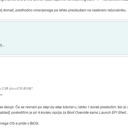
 bolj domač, predhodno omenjenega pa lahko preizkušam na osebnem računalniku.
...
rom USB drive/CD-ROM?
..
s. Ne deluje. Če se ravnam po
step-by-step tutorial
-u, lahko 1.korak preskočim, ker je
abled]
, posledično je pri 4.koraku opcija za
Boot Override
samo
Launch EFI Shell..
ženega OS-a pride v BIOS.