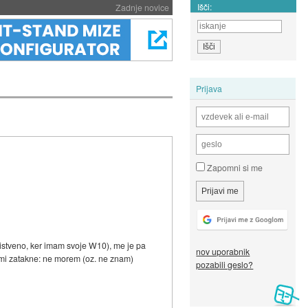
Išči:
Zadnje novice
Prijava
Zapomni si me
 bistveno, ker imam svoje W10), me je pa
nov uporabnik
 mi zatakne: ne morem (oz. ne znam)
pozabili geslo?