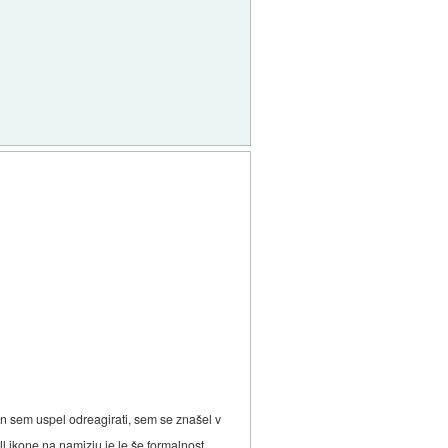
en sem uspel odreagirati, sem se znašel v
ll ikone na namizju je le še formalnost.