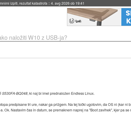
nimi izpiti, rezultat katastrofa
::
4. avg 2026 ob 19:41
ako naložiti W10 z USB-ja?
15 S530FA-BQ048
, ki naj bi imel prednaložen Endless Linux.
ptopa predpisane tri ure, nakar ga prižgem. Na tej točki ugotovim, da OS ni (kar ni
a. Ok. Nastavim čas in datum, se premaknem naprej na "Boot zavihek", kjer pa se