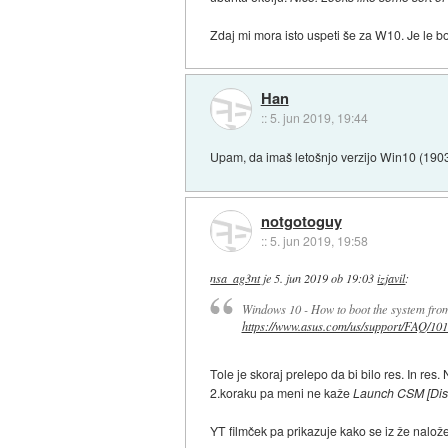
Zdaj mi mora isto uspeti še za W10. Je le
Han
::
5. jun 2019, 19:44
Upam, da imaš letošnjo verzijo Win10 (1903)
notgotoguy
::
5. jun 2019, 19:58
nsa_ag3nt
je
5. jun 2019 ob 19:03
izjavil
:
Windows 10 - How to boot the system f
https://www.asus.com/us/support/FAQ/101.
Tole je skoraj prelepo da bi bilo res. In re
2.koraku pa meni ne kaže
Launch CSM [Dis
YT filmček pa prikazuje kako se iz že nalo