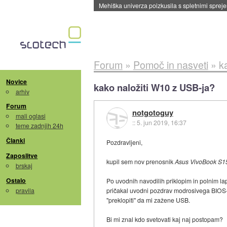
Mehiška univerza poizkusila s spletnimi sprejem
Forum
»
Pomoč in nasveti
»
k
Novice
kako naložiti W10 z USB-ja?
arhiv
Forum
notgotoguy
mali oglasi
::
5. jun 2019, 16:37
teme zadnjih 24h
Članki
Pozdravljeni,
Zaposlitve
kupil sem nov prenosnik
Asus VivoBook S
brskaj
Ostalo
Po uvodnih navodilih priklopim in polnim la
pravila
pričakal uvodni pozdrav modrosivega BIOS-
"preklopiti" da mi zažene USB.
Bi mi znal kdo svetovati kaj naj postopam?