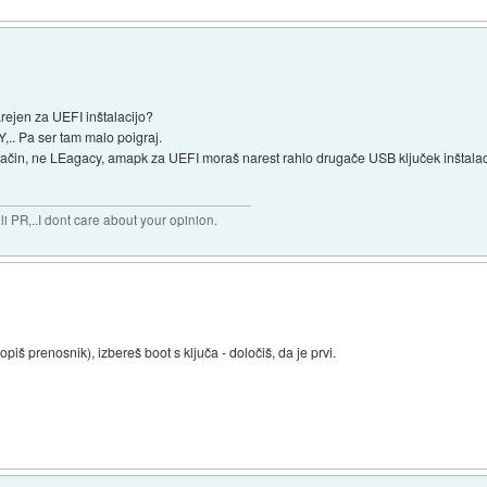
rejen za UEFI inštalacijo?
,.. Pa ser tam malo poigraj.
 način, ne LEagacy, amapk za UEFI moraš narest rahlo drugače USB ključek inštalac
 PR,..I dont care about your opinion.
piš prenosnik), izbereš boot s ključa - določiš, da je prvi.