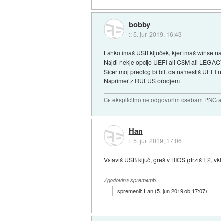
bobby
::
5. jun 2019, 16:43
Lahko imaš USB ključek, kjer imaš winse na
Najdi nekje opcijo UEFI ali CSM ali LEGACY
Sicer moj predlog bi bil, da namestiš UEFI
Naprimer z RUFUS orodjem
Ce eksplicitno ne odgovorim osebam PNG ali
Han
::
5. jun 2019, 17:06
Vstaviš USB ključ, greš v BIOS (držiš F2, vklo
Zgodovina sprememb…
spremenil:
Han
(
5. jun 2019 ob 17:07
)