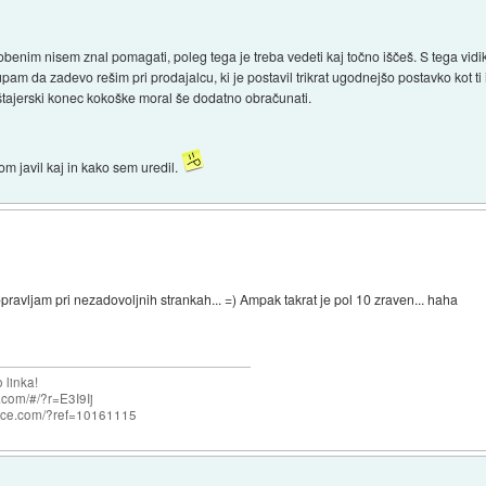
 nobenim nisem znal pomagati, poleg tega je treba vedeti kaj točno iščeš. S tega vid
 da zadevo rešim pri prodajalcu, ki je postavil trikrat ugodnejšo postavko kot ti in
štajerski konec kokoške moral še dodatno obračunati.
m javil kaj in kako sem uredil.
opravljam pri nezadovoljnih strankah... =) Ampak takrat je pol 10 zraven... haha
 linka!
com/#/?r=E3I9Ij
nce.com/?ref=10161115