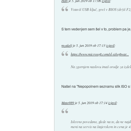
Han
je
5. jun 2019 ob 17:06
izjavil
:
Vstaviš USB ključ, greš v BIOS (držiš F2, v
S tem vedenjem sem šel v to, problem pa je
mzakelj
je
5. jun 2019 ob 17:13
izjavil
:
https://www.microsoft.com/sl-si/softwar...
Na zgornjem naslovu imaš orodje za izdela
Našel na "Nepopolnem seznamu slik ISO s ka
Mato989
je
5. jun 2019 ob 17:14
izjavil
:
Iskreno povedano, glede na to, da ne na
meni na servis na štajerskem in cena je 45