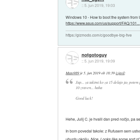
::
5. jun 2019, 19:03
Windows 10 - How to boot the system fro
https://www.asus.com/us/support/FAQ/101...
https://gizmodo.com/c/goodbye-big-five
notgotoguy
::
5. jun 2019, 19:09
Mato989
je
5. jun 2019 ob 18:39
izjavil
:
Jap... za takimi ko za 15 delajo jaz potem
10 zraven... haha
Good luck!
Hehe, Julij C. je hvalil dan pred nočjo, pa
In bom povedal takole: z Rufusem sem ustva
ubuntu okolju.
Nice. Looks like some sort of l