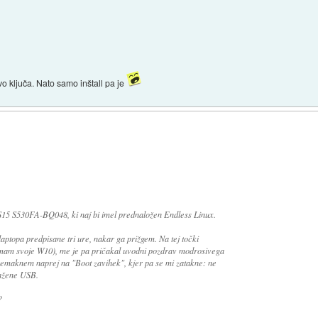
o ključa. Nato samo inštall pa je
S15 S530FA-BQ048
, ki naj bi imel prednaložen Endless Linux.
aptopa predpisane tri ure, nakar ga prižgem. Na tej točki
 imam svoje W10), me je pa pričakal uvodni pozdrav modrosivega
emaknem naprej na "Boot zavihek", kjer pa se mi zatakne: ne
zažene USB.
?