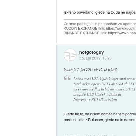
Iskreno povedano, glede na to, da ne najde
Če sem pomagal, se priporočam za uporabo
KUCOIN EXCHANGE link: https://www.kucoin.
BINANCE EXCHANGE link: https://www.bina
notgotoguy
::
5. jun 2019, 18:25
bobby
je
5. jun 2019 ob 16:43
izjavil
:
Lahko imaš USB ključek, kjer imaš winse 
Najdi nekje opcijo UEFI ali CSM ali LEGA
Sicer moj predlog bi bil, da namestiš U
drugače USB ključek inštalacije.
Naprimer z RUFUS orodjem
Glede na to, da nisem domač na tem področj
poskusil tole z Rufusom, glede na to da sem