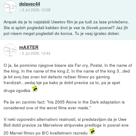
delavec44
::
3. jul 2026, 13:28
Ampak da je to najslabši Uwetov film je pa tudi za lase privlečeno.
Ste si sploh pogledali kakšen šrot je vse ta človek posnel? Jaz jih
pol nisem mogel pogledati do konca. Tu je vsaj igralec dober.
mAXTER
::
3. jul 2026, 13:44
O ja, še pomnimo njegove bisere ala Far cry, Postal, In the name of
the king, In the name of the king 2, In the name of the king 3...ded
je bil svoj čas znan kot defacto režiser filmov po gaming
franšizah...sedaj kje pa kako je dobil pravice za to, pa je spet
druga zgodba
Pa še en zanimiv fact: "his 2005 Alone in the Dark adaptation is
considered one of the worst films ever made."
V neki vzporedni alternativni realnosti, si predstavljam da je Uwe
Boll dobil pravice za Marvelove stripovske predloge in posnel ene
20 Marvel filmov po B/C kvalitetnem razredu