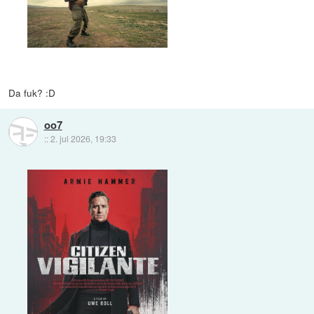
Da fuk? :D
oo7
::
2. jul 2026, 19:33