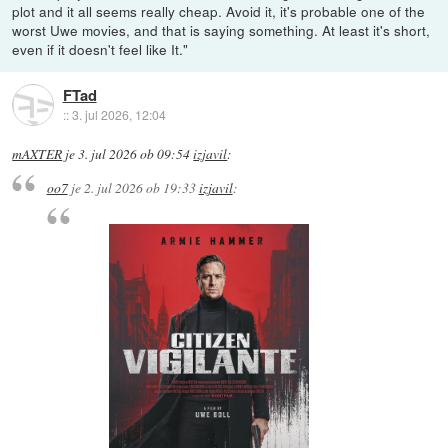
plot and it all seems really cheap. Avoid it, it's probable one of the
worst Uwe movies, and that is saying something. At least it's short,
even if it doesn't feel like It."
FTad
::
3. jul 2026, 12:04
mAXTER
je
3. jul 2026 ob 09:54
izjavil
:
oo7
je
2. jul 2026 ob 19:33
izjavil
: