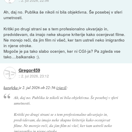
::
2. jul 2026, 22:56
Ah, daj no. Publika še nikoli ni bila objektivna. Še posebej v sferi
umetnosti.
Kritiki po drugi strani se s tem profesionalno ukvarjajo in,
predvidevam, da imajo neke skupne kriterije kako ocenjevat filme.
Ne morejo reči, da jim film ni všeč, ker tam ustreli neko imigrantko
in njene otroke.
Mogoče je pa tako slabo ocenjen, ker ni CGI-ja? Pa zgleda vse
tako....balkansko :).
Gregor459
::
2. jul 2026, 23:12
karafeka
je
2. jul 2026 ob 22:56
izjavil
:
Ah, daj no. Publika še nikoli ni bila objektivna. Še posebej v sferi
umetnosti.
Kritiki po drugi strani se s tem profesionalno ukvarjajo in,
predvidevam, da imajo neke skupne kriterije kako ocenjevat
filme. Ne morejo reči, da jim film ni všeč, ker tam ustreli neko
imigrantko in njene otroke.