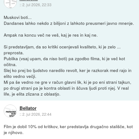
::
2. jul 2026, 22:33
Muskovi boti...
Dandanes lahko nekdo z bilijoni z lahkoto preusmeri javno mnenje.
Ampak na koncu več ne veš, kaj je res in kaj ne.
Si predstavljam, da so kritiki ocenjevali kvaliteto, ki je zelo ...
preprosta.
Publika (vsaj upam, da niso boti) pa zgodbo filma, ki je več kot
očitna.
Slej ko prej bo ljudstvo naredilo revolt, ker je razkorak med rajo in
elito vedno večji.
Mi pa še vedno ne gre v račun glavni lik, ki je po eni strani tajkun,
po drugi strani pa je kontra oblasti in ščuva ljudi proti njej. V real
life, je elita zlizana z oblastjo.
Bellator
::
2. jul 2026, 22:44
Film je dobil 10% od kritikov, ker predstavlja drugačno stališče, kot
je njihovo.