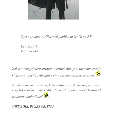
Spet ogromna razlika med publiko in kritiki na RT
Kritiki 10%
Publika 94%
Žal se v tem primeru strinjam s kritiki, film je 4. razredno sranje,
ki ga ne bi smeli predvajati v kinu zaradi prenizke kvalitete
Samo ne smem preveč čez UWe Bolla govorit...me bo povabil v
ring kot je nekoč svoje kritike. Se še kdo spomni tega? Dobro jih
je takrat namlatil ded
UWE BOLL BOXES CRITICS