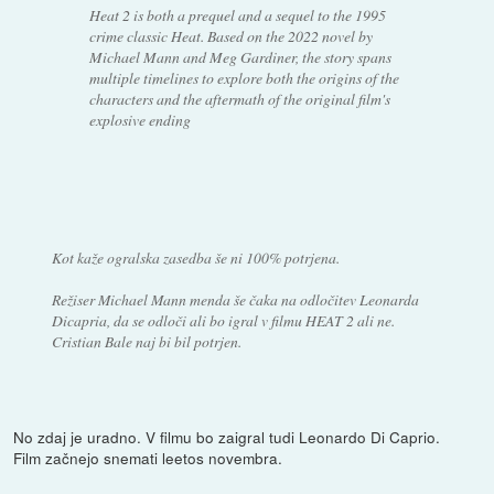
Heat 2 is both a prequel and a sequel to the 1995
crime classic Heat. Based on the 2022 novel by
Michael Mann and Meg Gardiner, the story spans
multiple timelines to explore both the origins of the
characters and the aftermath of the original film's
explosive ending
Kot kaže ogralska zasedba še ni 100% potrjena.
Režiser Michael Mann menda še čaka na odločitev Leonarda
Dicapria, da se odloči ali bo igral v filmu HEAT 2 ali ne.
Cristian Bale naj bi bil potrjen.
No zdaj je uradno. V filmu bo zaigral tudi Leonardo Di Caprio.
Film začnejo snemati leetos novembra.