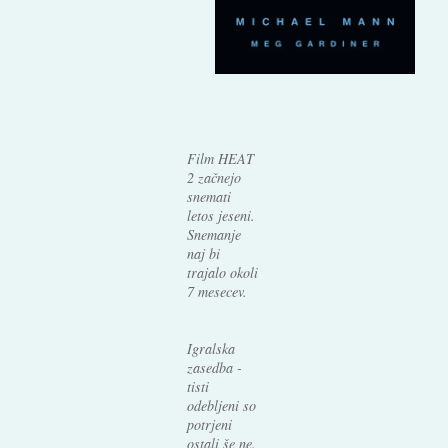
Film HEAT
2 začnejo
snemati
letos jeseni.
Snemanje
naj bi
trajalo okoli
7 mesecev.
Igralska
zasedba -
tisti
odebljeni so
potrjeni
ostali še ne.