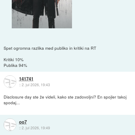
Spet ogromna razlika med publiko in kritiki na RT
Kritiki 10%
Publika 94%
141741
::
2. jul 2026, 19:43
Disclosure day ste že videli, kako ste zadovoljni? En spojler takoj
spodaj...
Firth je (pričakovano?) good guy.
oo7
::
2. jul 2026, 19:49