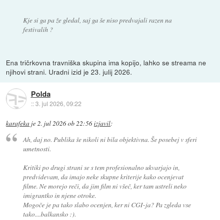
Kje si ga pa že gledal, saj ga še niso predvajali razen na
festivalih ?
Ena tričrkovna travniška skupina ima kopijo, lahko se streama ne
njihovi strani. Uradni izid je 23. julij 2026.
Polda
::
3. jul 2026, 09:22
karafeka
je
2. jul 2026 ob 22:56
izjavil
:
Ah, daj no. Publika še nikoli ni bila objektivna. Še posebej v sferi
umetnosti.
Kritiki po drugi strani se s tem profesionalno ukvarjajo in,
predvidevam, da imajo neke skupne kriterije kako ocenjevat
filme. Ne morejo reči, da jim film ni všeč, ker tam ustreli neko
imigrantko in njene otroke.
Mogoče je pa tako slabo ocenjen, ker ni CGI-ja? Pa zgleda vse
tako....balkansko :).