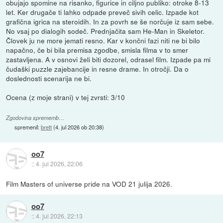
obujajo spomine na risanko, figurice in ciljno publiko: otroke 8-13
let. Ker drugače ti lahko odpade preveč sivih celic. Izpade kot
grafična igrica na steroidih. In za povrh se še norčuje iz sam sebe.
No vsaj po dialogih sodeč. Prednjačita sam He-Man in Skeletor.
Človek ju ne more jemati resno. Kar v končni fazi niti ne bi bilo
napačno, če bi bila premisa zgodbe, smisla filma v to smer
zastavljena. A v osnovi želi biti dozorel, odrasel film. Izpade pa mi
čudaški puzzle zajebancije in resne drame. In otročji. Da o
doslednosti scenarija ne bi.
Ocena (z moje strani) v tej zvrsti: 3/10
Zgodovina sprememb…
spremenil:
brett
(
4. jul 2026 ob 20:38
)
oo7
::
4. jul 2026, 22:06
Film Masters of universe pride na VOD 21 julija 2026.
oo7
::
4. jul 2026, 22:13