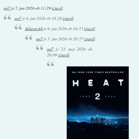
oo7
je
7. jun 2026 ob 11:29
izjavil
:
oo7
je
6. jun 2026 ob 18:28
izjavil
:
delavec44
je
6. jun 2026 ob 16:13
izjavil
:
oo7
je
5. jun 2026 ob 20:37
izjavil
:
oo7
je
23. maj 2026 ob
20:09
izjavil
: