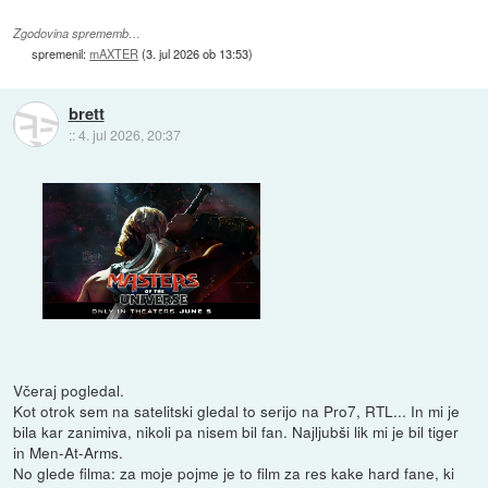
Zgodovina sprememb…
spremenil:
mAXTER
(
3. jul 2026 ob 13:53
)
brett
::
4. jul 2026, 20:37
Včeraj pogledal.
Kot otrok sem na satelitski gledal to serijo na Pro7, RTL... In mi je
bila kar zanimiva, nikoli pa nisem bil fan. Najljubši lik mi je bil tiger
in Men-At-Arms.
No glede filma: za moje pojme je to film za res kake hard fane, ki