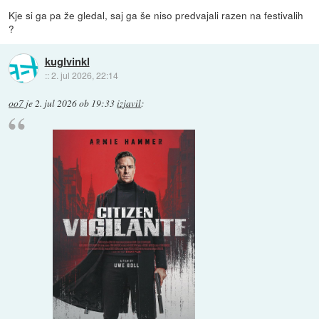
Kje si ga pa že gledal, saj ga še niso predvajali razen na festivalih
?
kuglvinkl
::
2. jul 2026, 22:14
oo7
je
2. jul 2026 ob 19:33
izjavil
: