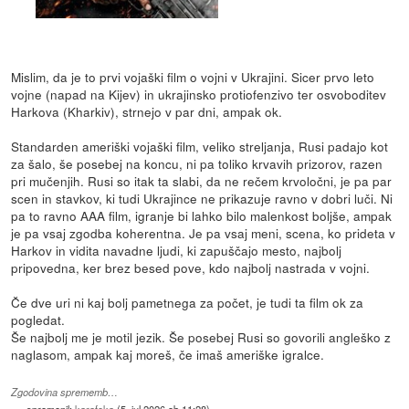
Mislim, da je to prvi vojaški film o vojni v Ukrajini. Sicer prvo leto
vojne (napad na Kijev) in ukrajinsko protiofenzivo ter osvoboditev
Harkova (Kharkiv), strnejo v par dni, ampak ok.
Standarden ameriški vojaški film, veliko streljanja, Rusi padajo kot
za šalo, še posebej na koncu, ni pa toliko krvavih prizorov, razen
pri mučenjih. Rusi so itak ta slabi, da ne rečem krvoločni, je pa par
scen in stavkov, ki tudi Ukrajince ne prikazuje ravno v dobri luči. Ni
pa to ravno AAA film, igranje bi lahko bilo malenkost boljše, ampak
je pa vsaj zgodba koherentna. Je pa vsaj meni, scena, ko prideta v
Harkov in vidita navadne ljudi, ki zapuščajo mesto, najbolj
pripovedna, ker brez besed pove, kdo najbolj nastrada v vojni.
Če dve uri ni kaj bolj pametnega za počet, je tudi ta film ok za
pogledat.
Še najbolj me je motil jezik. Še posebej Rusi so govorili angleško z
naglasom, ampak kaj moreš, če imaš ameriške igralce.
Zgodovina sprememb…