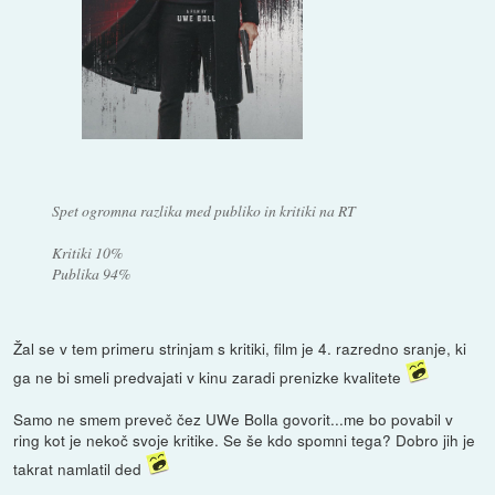
Spet ogromna razlika med publiko in kritiki na RT
Kritiki 10%
Publika 94%
Žal se v tem primeru strinjam s kritiki, film je 4. razredno sranje, ki
ga ne bi smeli predvajati v kinu zaradi prenizke kvalitete
Samo ne smem preveč čez UWe Bolla govorit...me bo povabil v
ring kot je nekoč svoje kritike. Se še kdo spomni tega? Dobro jih je
takrat namlatil ded