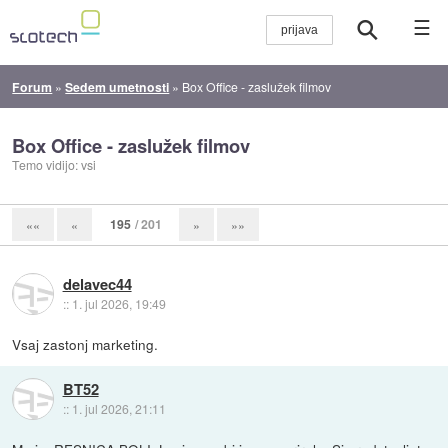
☰
Forum
»
Sedem umetnosti
»
Box Office - zaslužek filmov
Box Office - zaslužek filmov
Temo vidijo: vsi
195
/ 201
««
«
»
»»
delavec44
::
1. jul 2026, 19:49
Vsaj zastonj marketing.
BT52
::
1. jul 2026, 21:11