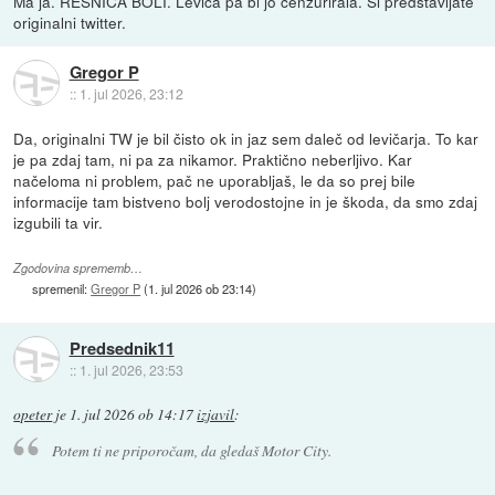
Ma ja. RESNICA BOLI. Levica pa bi jo cenzurirala. Si predstavljate
originalni twitter.
Gregor P
::
1. jul 2026, 23:12
Da, originalni TW je bil čisto ok in jaz sem daleč od levičarja. To kar
je pa zdaj tam, ni pa za nikamor. Praktično neberljivo. Kar
načeloma ni problem, pač ne uporabljaš, le da so prej bile
informacije tam bistveno bolj verodostojne in je škoda, da smo zdaj
izgubili ta vir.
Zgodovina sprememb…
spremenil:
Gregor P
(
1. jul 2026 ob 23:14
)
Predsednik11
::
1. jul 2026, 23:53
opeter
je
1. jul 2026 ob 14:17
izjavil
:
Potem ti ne priporočam, da gledaš Motor City.