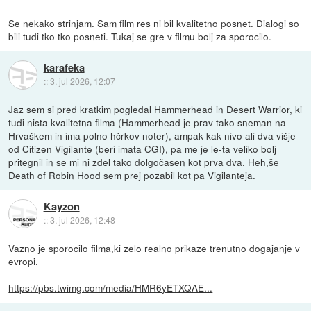
Se nekako strinjam. Sam film res ni bil kvalitetno posnet. Dialogi so
bili tudi tko tko posneti. Tukaj se gre v filmu bolj za sporocilo.
karafeka
::
3. jul 2026, 12:07
Jaz sem si pred kratkim pogledal Hammerhead in Desert Warrior, ki
tudi nista kvalitetna filma (Hammerhead je prav tako sneman na
Hrvaškem in ima polno hčrkov noter), ampak kak nivo ali dva višje
od Citizen Vigilante (beri imata CGI), pa me je le-ta veliko bolj
pritegnil in se mi ni zdel tako dolgočasen kot prva dva. Heh,še
Death of Robin Hood sem prej pozabil kot pa Vigilanteja.
Kayzon
::
3. jul 2026, 12:48
Vazno je sporocilo filma,ki zelo realno prikaze trenutno dogajanje v
evropi.
https://pbs.twimg.com/media/HMR6yETXQAE...