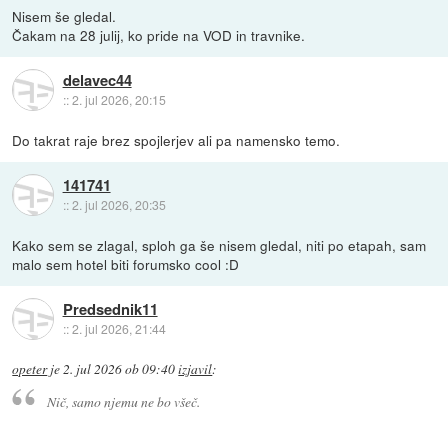
Nisem še gledal.
Čakam na 28 julij, ko pride na VOD in travnike.
delavec44
::
2. jul 2026, 20:15
Do takrat raje brez spojlerjev ali pa namensko temo.
141741
::
2. jul 2026, 20:35
Kako sem se zlagal, sploh ga še nisem gledal, niti po etapah, sam
malo sem hotel biti forumsko cool :D
Predsednik11
::
2. jul 2026, 21:44
opeter
je
2. jul 2026 ob 09:40
izjavil
:
Nič, samo njemu ne bo všeč.