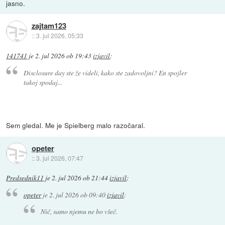
jasno.
zajtam123
::
3. jul 2026, 05:33
141741
je
2. jul 2026 ob 19:43
izjavil
:
Disclosure day ste že videli, kako ste zadovoljni? En spojler
takoj spodaj...
Firth je (pričakovano?) good guy.
Sem gledal. Me je Spielberg malo razočaral.
opeter
::
3. jul 2026, 07:47
Predsednik11
je
2. jul 2026 ob 21:44
izjavil
:
opeter
je
2. jul 2026 ob 09:40
izjavil
:
Nič, samo njemu ne bo všeč.