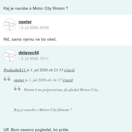
Kaj je narobe s Motor City filmom ?
opeter
::
2. jul 2026, 09:40
Nič, samo njemu ne bo všeč.
delavec44
::
2. jul 2026, 10:11
Predsednik11
je
1. jul 2026 ob 23:53
izjavil
:
opeter
je
1. jul 2026 ob 14:17
izjavil
:
Potem ti ne priporočam, da gledaš Motor City.
Kaj je narobe s Motor City filmom ?
Uff. Bom vseeno pogledal, ko pride.