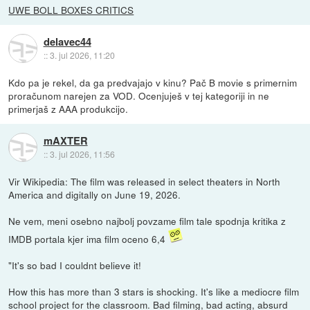
UWE BOLL BOXES CRITICS
delavec44
::
3. jul 2026, 11:20
Kdo pa je rekel, da ga predvajajo v kinu? Pač B movie s primernim
proračunom narejen za VOD. Ocenjuješ v tej kategoriji in ne
primerjaš z AAA produkcijo.
mAXTER
::
3. jul 2026, 11:56
Vir Wikipedia: The film was released in select theaters in North
America and digitally on June 19, 2026.
Ne vem, meni osebno najbolj povzame film tale spodnja kritika z
IMDB portala kjer ima film oceno 6,4
"It's so bad I couldnt believe it!
How this has more than 3 stars is shocking. It's like a mediocre film
school project for the classroom. Bad filming, bad acting, absurd