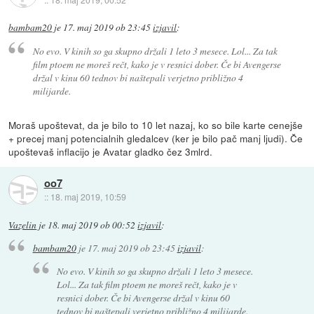
bambam20
je
17. maj 2019 ob 23:45
izjavil
:
No evo. V kinih so ga skupno držali 1 leto 3 mesece. Lol... Za tak
film ptoem ne moreš rečt, kako je v resnici dober. Če bi Avengerse
držal v kinu 60 tednov bi naštepali verjetno približno 4
milijarde.
Moraš upoštevat, da je bilo to 10 let nazaj, ko so bile karte cenejše
+ precej manj potencialnih gledalcev (ker je bilo pač manj ljudi). Če
upoštevaš inflacijo je Avatar gladko čez 3mlrd.
oo7
::
18. maj 2019, 10:59
Vazelin
je
18. maj 2019 ob 00:52
izjavil
:
bambam20
je
17. maj 2019 ob 23:45
izjavil
:
No evo. V kinih so ga skupno držali 1 leto 3 mesece.
Lol... Za tak film ptoem ne moreš rečt, kako je v
resnici dober. Če bi Avengerse držal v kinu 60
tednov bi naštepali verjetno približno 4 milijarde.