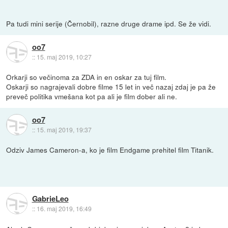
Pa tudi mini serije (Černobil), razne druge drame ipd. Se že vidi.
oo7
::
15. maj 2019, 10:27
Orkarji so večinoma za ZDA in en oskar za tuj film.
Oskarji so nagrajevali dobre filme 15 let in več nazaj zdaj je pa že
preveč politika vmešana kot pa ali je film dober ali ne.
oo7
::
15. maj 2019, 19:37
Odziv James Cameron-a, ko je film Endgame prehitel film Titanik.
GabrieLeo
::
16. maj 2019, 16:49