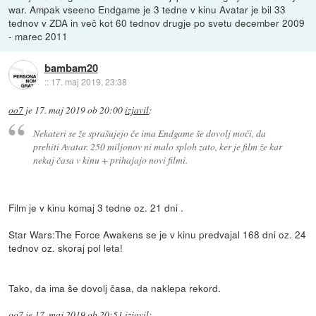
war. Ampak vseeno Endgame je 3 tedne v kinu Avatar je bil 33
tednov v ZDA in več kot 60 tednov drugje po svetu december 2009
- marec 2011
bambam20
::
17. maj 2019, 23:38
oo7
je
17. maj 2019 ob 20:00
izjavil
:
Nekateri se že sprašujejo če ima Endgame še dovolj moči, da
prehiti Avatar. 250 miljonov ni malo sploh zato, ker je film že kar
nekaj časa v kinu + prihajajo novi filmi.
Film je v kinu komaj 3 tedne oz. 21 dni .
Star Wars:The Force Awakens se je v kinu predvajal 168 dni oz. 24
tednov oz. skoraj pol leta!
Tako, da ima še dovolj časa, da naklepa rekord.
oo7
je
17. maj 2019 ob 20:51
izjavil
: