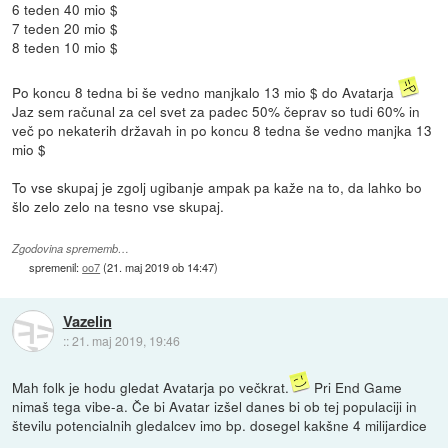
6 teden 40 mio $
7 teden 20 mio $
8 teden 10 mio $
Po koncu 8 tedna bi še vedno manjkalo 13 mio $ do Avatarja
Jaz sem računal za cel svet za padec 50% čeprav so tudi 60% in
več po nekaterih državah in po koncu 8 tedna še vedno manjka 13
mio $
To vse skupaj je zgolj ugibanje ampak pa kaže na to, da lahko bo
šlo zelo zelo na tesno vse skupaj.
Zgodovina sprememb…
spremenil:
oo7
(
21. maj 2019 ob 14:47
)
Vazelin
::
21. maj 2019, 19:46
Mah folk je hodu gledat Avatarja po večkrat.
Pri End Game
nimaš tega vibe-a. Če bi Avatar izšel danes bi ob tej populaciji in
številu potencialnih gledalcev imo bp. dosegel kakšne 4 milijardice