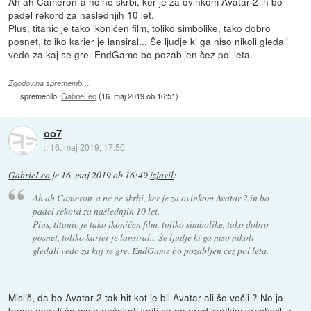
Ah ah Cameron-a nč ne skrbi, ker je za ovinkom Avatar 2 in bo
padel rekord za naslednjih 10 let.
Plus, titanic je tako ikoničen film, toliko simbolike, tako dobro
posnet, toliko karier je lansiral... Še ljudje ki ga niso nikoli gledali
vedo za kaj se gre. EndGame bo pozabljen čez pol leta.
Zgodovina sprememb…
spremenilo:
GabrieLeo
(
16. maj 2019 ob 16:51
)
oo7
::
16. maj 2019, 17:50
GabrieLeo
je
16. maj 2019 ob 16:49
izjavil
:
Ah ah Cameron-a nč ne skrbi, ker je za ovinkom Avatar 2 in bo
padel rekord za naslednjih 10 let.
Plus, titanic je tako ikoničen film, toliko simbolike, tako dobro
posnet, toliko karier je lansiral... Še ljudje ki ga niso nikoli
gledali vedo za kaj se gre. EndGame bo pozabljen čez pol leta.
Misliš, da bo Avatar 2 tak hit kot je bil Avatar ali še večji ? No ja
bomo morali še malo počakati kajti so ga pred kratkim prestavili z