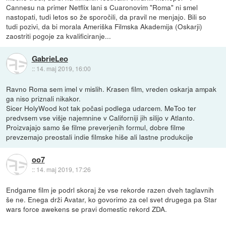
Cannesu na primer Netflix lani s Cuaronovim "Roma" ni smel
nastopati, tudi letos so že sporočili, da pravil ne menjajo. Bili so
tudi pozivi, da bi morala Ameriška Filmska Akademija (Oskarji)
zaostriti pogoje za kvalificiranje...
GabrieLeo
::
14. maj 2019, 16:00
Ravno Roma sem imel v mislih. Krasen film, vreden oskarja ampak
ga niso priznali nikakor.
Sicer HolyWood kot tak počasi podlega udarcem. MeToo ter
predvsem vse višje najemnine v Californiji jih silijo v Atlanto.
Proizvajajo samo še filme preverjenih formul, dobre filme
prevzemajo preostali indie filmske hiše ali lastne produkcije
oo7
::
14. maj 2019, 17:26
Endgame film je podrl skoraj že vse rekorde razen dveh taglavnih
še ne. Enega drži Avatar, ko govorimo za cel svet drugega pa Star
wars force awekens se pravi domestic rekord ZDA.