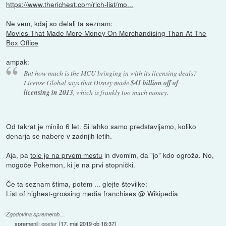
https://www.therichest.com/rich-list/mo...
Ne vem, kdaj so delali ta seznam:
Movies That Made More Money On Merchandising Than At The
Box Office
ampak:
But how much is the MCU bringing in with its licensing deals?
License Global says that Disney made
$41 billion off of
licensing in 2013
, which is frankly too much money.
Od takrat je minilo 6 let. Si lahko samo predstavljamo, koliko
denarja se nabere v zadnjih letih.
Aja, pa
tole je na prvem mestu
in dvomim, da "jo" kdo ogroža. No,
mogoče Pokemon, ki je na prvi stopnički.
Če ta seznam štima, potem ... glejte številke:
List of highest-grossing media franchises @ Wikipedia
Zgodovina sprememb…
spremenil:
opeter
(
17. maj 2019 ob 16:37
)