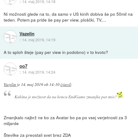
::
14. maj 2019, 14:18
Ni možnosti glede na to, da samo v US kinih dobiva še po 50mil na
teden. Potem pa pride še pay per view, ploščki, TV,...
Vazelin
::
14. maj 2019, 14:19
A to sploh šteje (pay per view in podobno) v to kvoto?
oo7
::
14. maj 2019, 14:24
Vazelin
je
14. maj 2019 ob 14:10
izjavil
:
Kakšna je možnost da na koncu EndGame zmanjka par mio?
Zmanjkalo najbrž ne bo za Avatar bo pa po vsej verjetnosti za 3
miljarde
Številke za preostali svet brez ZDA