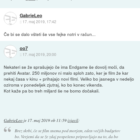
GabrieLeo
::
17. maj 2019, 17:42
Če bi se dalo všteti še vse fejke notri v račun...
oo7
::
17. maj 2019, 20:00
Nekateri se že sprašujejo če ima Endgame še dovolj moči, da
prehiti Avatar. 250 miljonov ni malo sploh zato, ker je film že kar
nekaj časa v kinu + prihajajo novi filmi. Veliko bo jasnega v nedeljo
oziroma v ponedeljek zjutraj, ko bo konec vikenda.
Kot kaže pa bo treh miljard še ne bomo dočakali.
GabrieLeo
je
17. maj 2019 ob 11:59
izjavil
:
Brez skrbi, če se film snema pod morjem, eden večjih budgetov
bo. Verjemi da se že zdaj pospešeno pripravljajo na to, da bo