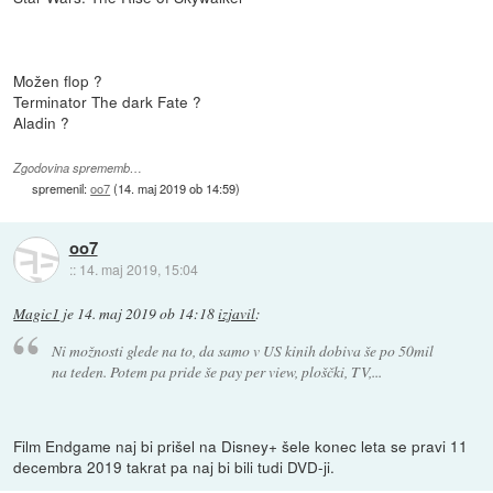
Možen flop ?
Terminator The dark Fate ?
Aladin ?
Zgodovina sprememb…
spremenil:
oo7
(
14. maj 2019 ob 14:59
)
oo7
::
14. maj 2019, 15:04
Magic1
je
14. maj 2019 ob 14:18
izjavil
:
Ni možnosti glede na to, da samo v US kinih dobiva še po 50mil
na teden. Potem pa pride še pay per view, ploščki, TV,...
Film Endgame naj bi prišel na Disney+ šele konec leta se pravi 11
decembra 2019 takrat pa naj bi bili tudi DVD-ji.