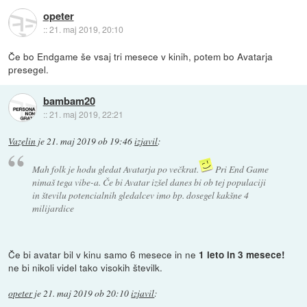
opeter
::
21. maj 2019, 20:10
Če bo Endgame še vsaj tri mesece v kinih, potem bo Avatarja
presegel.
bambam20
::
21. maj 2019, 22:21
Vazelin
je
21. maj 2019 ob 19:46
izjavil
:
Mah folk je hodu gledat Avatarja po večkrat.
Pri End Game
nimaš tega vibe-a. Če bi Avatar izšel danes bi ob tej populaciji
in številu potencialnih gledalcev imo bp. dosegel kakšne 4
milijardice
Če bi avatar bil v kinu samo 6 mesece in ne
1 leto in 3 mesece!
ne bi nikoli videl tako visokih številk.
opeter
je
21. maj 2019 ob 20:10
izjavil
: