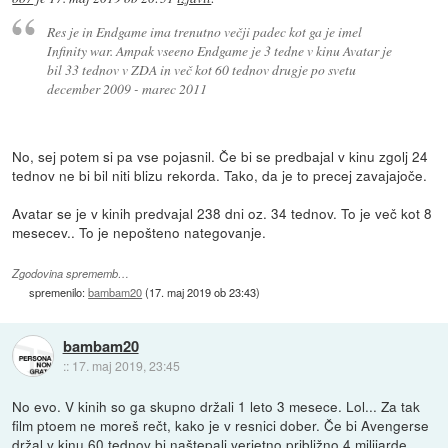
Res je in Endgame ima trenutno večji padec kot ga je imel
Infinity war. Ampak vseeno Endgame je 3 tedne v kinu Avatar je
bil 33 tednov v ZDA in več kot 60 tednov drugje po svetu
december 2009 - marec 2011
No, sej potem si pa vse pojasnil. Če bi se predbajal v kinu zgolj 24
tednov ne bi bil niti blizu rekorda. Tako, da je to precej zavajajoče.
Avatar se je v kinih predvajal 238 dni oz. 34 tednov. To je več kot 8
mesecev.. To je nepošteno nategovanje.
Zgodovina sprememb…
spremenilo:
bambam20
(
17. maj 2019 ob 23:43
)
bambam20
::
17. maj 2019, 23:45
No evo. V kinih so ga skupno držali 1 leto 3 mesece. Lol... Za tak
film ptoem ne moreš rečt, kako je v resnici dober. Če bi Avengerse
držal v kinu 60 tednov bi naštepali verjetno približno 4 milijarde.