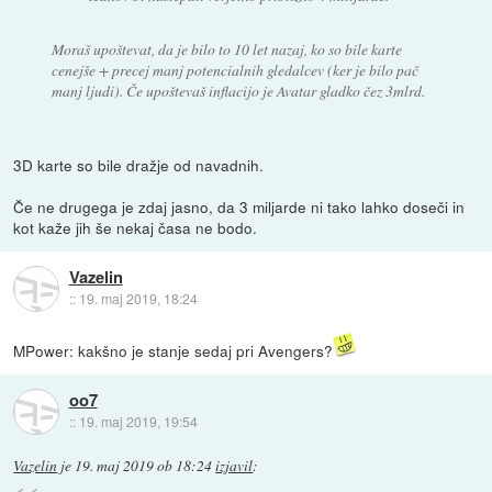
Moraš upoštevat, da je bilo to 10 let nazaj, ko so bile karte
cenejše + precej manj potencialnih gledalcev (ker je bilo pač
manj ljudi). Če upoštevaš inflacijo je Avatar gladko čez 3mlrd.
3D karte so bile dražje od navadnih.
Če ne drugega je zdaj jasno, da 3 miljarde ni tako lahko doseči in
kot kaže jih še nekaj časa ne bodo.
Vazelin
::
19. maj 2019, 18:24
MPower: kakšno je stanje sedaj pri Avengers?
oo7
::
19. maj 2019, 19:54
Vazelin
je
19. maj 2019 ob 18:24
izjavil
: