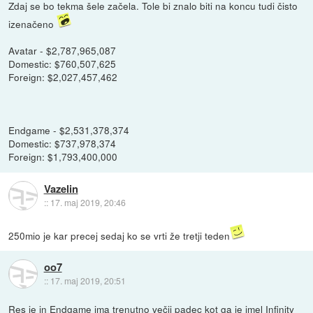
Zdaj se bo tekma šele začela. Tole bi znalo biti na koncu tudi čisto
izenačeno
Avatar - $2,787,965,087
Domestic: $760,507,625
Foreign: $2,027,457,462
Endgame - $2,531,378,374
Domestic: $737,978,374
Foreign: $1,793,400,000
Vazelin
::
17. maj 2019, 20:46
250mio je kar precej sedaj ko se vrti že tretji teden
oo7
::
17. maj 2019, 20:51
Res je in Endgame ima trenutno večji padec kot ga je imel Infinity