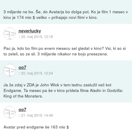
3 miljarde ne bo. Še, do Avatarja bo dolga pot. Ko je film 1 mesec v
kinu je 174 mio $ veliko + prihajajo novi filmi v kino.
neverlucky
::
20. maj 2019, 12:16
Pac ja, kdo bo film po enem mesecu sel gledat v kino? Vsi, ki so si
to zeleli, so ze sli. 3 milijarde nikakor ne bojo presezene.
oo7
::
20. maj 2019, 12:24
Ja že zdaj v ZDA je John Wick v tem tednu zaslužil več kot
Endgame. Ta mesec pa še v kino prideta filma Aladin in Godzilla:
King of the Monsters.
oo7
::
21. maj 2019, 14:46
Avatar pred endgame še 163 mio $