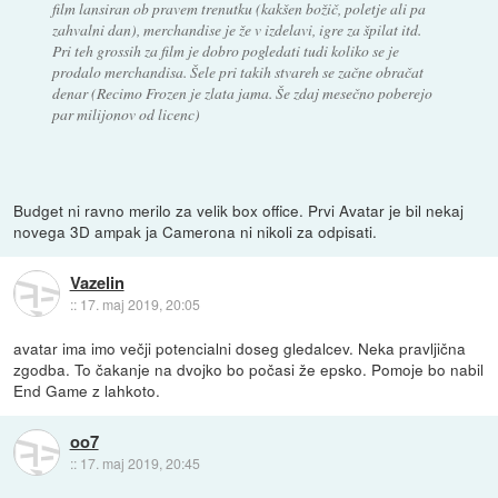
film lansiran ob pravem trenutku (kakšen božič, poletje ali pa
zahvalni dan), merchandise je že v izdelavi, igre za špilat itd.
Pri teh grossih za film je dobro pogledati tudi koliko se je
prodalo merchandisa. Šele pri takih stvareh se začne obračat
denar (Recimo Frozen je zlata jama. Še zdaj mesečno poberejo
par milijonov od licenc)
Budget ni ravno merilo za velik box office. Prvi Avatar je bil nekaj
novega 3D ampak ja Camerona ni nikoli za odpisati.
Vazelin
::
17. maj 2019, 20:05
avatar ima imo večji potencialni doseg gledalcev. Neka pravljična
zgodba. To čakanje na dvojko bo počasi že epsko. Pomoje bo nabil
End Game z lahkoto.
oo7
::
17. maj 2019, 20:45