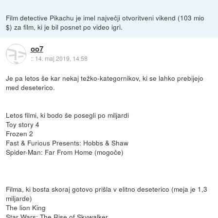
Film detective Pikachu je imel največji otvoritveni vikend (103 mio
$) za film, ki je bil posnet po video igri.
oo7
::
14. maj 2019, 14:58
Je pa letos še kar nekaj težko-kategornikov, ki se lahko prebijejo
med deseterico.
Letos filmi, ki bodo še posegli po miljardi
Toy story 4
Frozen 2
Fast & Furious Presents: Hobbs & Shaw
Spider-Man: Far From Home (mogoče)
Filma, ki bosta skoraj gotovo prišla v elitno deseterico (meja je 1,3
miljarde)
The lion King
Star Wars: The Rise of Skywalker