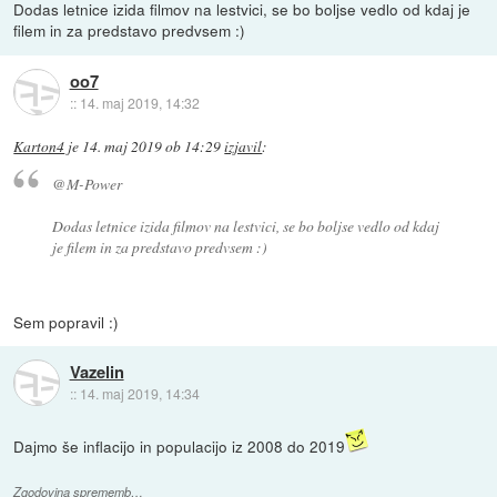
Dodas letnice izida filmov na lestvici, se bo boljse vedlo od kdaj je
filem in za predstavo predvsem :)
oo7
::
14. maj 2019, 14:32
Karton4
je
14. maj 2019 ob 14:29
izjavil
:
@M-Power
Dodas letnice izida filmov na lestvici, se bo boljse vedlo od kdaj
je filem in za predstavo predvsem :)
Sem popravil :)
Vazelin
::
14. maj 2019, 14:34
Dajmo še inflacijo in populacijo iz 2008 do 2019
Zgodovina sprememb…