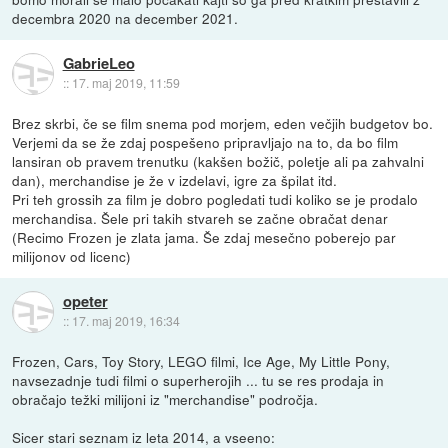
decembra 2020 na december 2021.
GabrieLeo
::
17. maj 2019, 11:59
Brez skrbi, če se film snema pod morjem, eden večjih budgetov bo.
Verjemi da se že zdaj pospešeno pripravljajo na to, da bo film
lansiran ob pravem trenutku (kakšen božič, poletje ali pa zahvalni
dan), merchandise je že v izdelavi, igre za špilat itd.
Pri teh grossih za film je dobro pogledati tudi koliko se je prodalo
merchandisa. Šele pri takih stvareh se začne obračat denar
(Recimo Frozen je zlata jama. Še zdaj mesečno poberejo par
milijonov od licenc)
opeter
::
17. maj 2019, 16:34
Frozen, Cars, Toy Story, LEGO filmi, Ice Age, My Little Pony,
navsezadnje tudi filmi o superherojih ... tu se res prodaja in
obračajo težki milijoni iz "merchandise" področja.
Sicer stari seznam iz leta 2014, a vseeno: