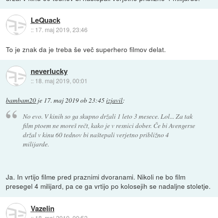
LeQuack
::
17. maj 2019, 23:46
To je znak da je treba še več superhero filmov delat.
neverlucky
::
18. maj 2019, 00:01
bambam20
je
17. maj 2019 ob 23:45
izjavil
:
No evo. V kinih so ga skupno držali 1 leto 3 mesece. Lol... Za tak
film ptoem ne moreš rečt, kako je v resnici dober. Če bi Avengerse
držal v kinu 60 tednov bi naštepali verjetno približno 4
milijarde.
Ja. In vrtijo filme pred praznimi dvoranami. Nikoli ne bo film
presegel 4 milijard, pa ce ga vrtijo po kolosejih se nadaljne stoletje.
Vazelin
::
18. maj 2019, 00:52