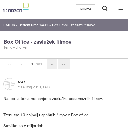
☰
Forum
»
Sedem umetnosti
»
Box Office - zaslužek filmov
Box Office - zaslužek filmov
Temo vidijo: vsi
««
«
1
/ 201
»
»»
oo7
::
14. maj 2019, 14:08
Naj bo ta tema namenjena zaslužku posameznih filmov.
Trenutno 10 najbolj uspešnih filmov v Box office
Številke so v miljardah