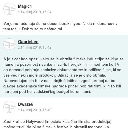
Magic1
::
14. maj 2019, 15:24
Verjetno računajo še na decemberski hype. Ni da ni denarcev v
tem tošlu. Dobro so to naštudiral.
GabrieLeo
::
14. maj 2019, 15:42
A je sicer kdo opazil kako se je obrnila filmska industrija: za kino se
namenja pozornost risanke in sci-fi, herojski filmi, med tem ko TV
on demand pobirajo zanimive dokumentarce in odlične filme, ki so
vse več nekih indie produkcij. Situacija se je čisto obrnila.
Napovedujem da bo v naslednjih 5 letih se zgodil preboj da bo
glavne akademske filmske nagrade pričeli pobirati filmi, ki niso bili
narejeni pod holivudskimi/big budget koreninami.
Bwaze6
::
14. maj 2019, 15:49
Zaenkrat se Holywood (in ostala klasična filmska produkcija)
močno trudi, da bi na filmskih festivalih ohranili monopol - v