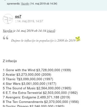
spremenilo:
Vazelin
(
14. maj 2019 ob 14:34
)
oo7
::
14. maj 2019, 14:37
Vazelin
je
14. maj 2019 ob 14:34
izjavil
:
Dajmo še inflacijo in populacijo iz 2008 do 2019
Z inflacijo
1 Gone with the Wind $3,728,000,000 (1939)
2 Avatar $3,273,000,000 (2009)
3 Titanic T$3,099,000,000 (1997)
4 Star Wars $3,061,000,000 (1977)
5 The Sound of Music $2,564,000,000 (1965)
6 E.T. the Extra-Terrestrial $2,503,000,000 (1982)
7 Avengers: Endgame 2,489,371,188 (2019)
8 The Ten Commandments $2,370,000,000 (1956)
9 Doctor Zhivago $2,246,000,000 (1965)