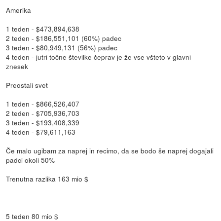
Amerika
1 teden - $473,894,638
2 teden - $186,551,101 (60%) padec
3 teden - $80,949,131 (56%) padec
4 teden - jutri točne številke čeprav je že vse všteto v glavni
znesek
Preostali svet
1 teden - $866,526,407
2 teden - $705,936,703
3 teden - $193,408,339
4 teden - $79,611,163
Če malo ugibam za naprej in recimo, da se bodo še naprej dogajali
padci okoli 50%
Trenutna razlika 163 mio $
5 teden 80 mio $