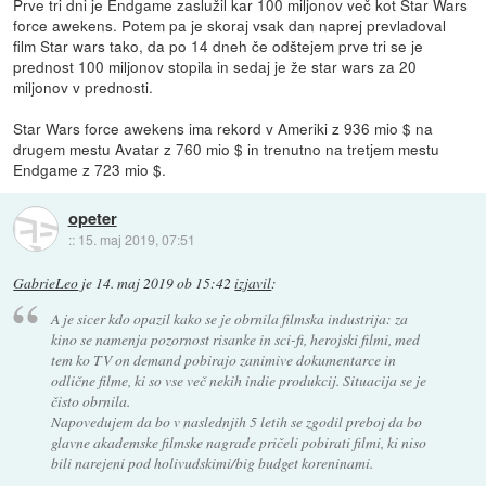
Prve tri dni je Endgame zaslužil kar 100 miljonov več kot Star Wars
force awekens. Potem pa je skoraj vsak dan naprej prevladoval
film Star wars tako, da po 14 dneh če odštejem prve tri se je
prednost 100 miljonov stopila in sedaj je že star wars za 20
miljonov v prednosti.
Star Wars force awekens ima rekord v Ameriki z 936 mio $ na
drugem mestu Avatar z 760 mio $ in trenutno na tretjem mestu
Endgame z 723 mio $.
opeter
::
15. maj 2019, 07:51
GabrieLeo
je
14. maj 2019 ob 15:42
izjavil
:
A je sicer kdo opazil kako se je obrnila filmska industrija: za
kino se namenja pozornost risanke in sci-fi, herojski filmi, med
tem ko TV on demand pobirajo zanimive dokumentarce in
odlične filme, ki so vse več nekih indie produkcij. Situacija se je
čisto obrnila.
Napovedujem da bo v naslednjih 5 letih se zgodil preboj da bo
glavne akademske filmske nagrade pričeli pobirati filmi, ki niso
bili narejeni pod holivudskimi/big budget koreninami.