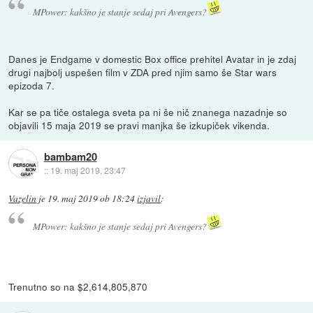
MPower: kakšno je stanje sedaj pri Avengers?
Danes je Endgame v domestic Box office prehitel Avatar in je zdaj
drugi najbolj uspešen film v ZDA pred njim samo še Star wars
epizoda 7.
Kar se pa tiče ostalega sveta pa ni še nič znanega nazadnje so
objavili 15 maja 2019 se pravi manjka še izkupiček vikenda.
bambam20
::
19. maj 2019, 23:47
Vazelin
je
19. maj 2019 ob 18:24
izjavil
:
MPower: kakšno je stanje sedaj pri Avengers?
Trenutno so na $2,614,805,870