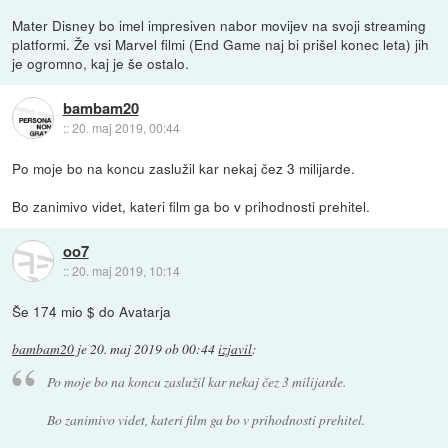
Mater Disney bo imel impresiven nabor movijev na svoji streaming
platformi. Že vsi Marvel filmi (End Game naj bi prišel konec leta) jih
je ogromno, kaj je še ostalo.
bambam20
::
20. maj 2019, 00:44
Po moje bo na koncu zaslužil kar nekaj čez 3 milijarde.
Bo zanimivo videt, kateri film ga bo v prihodnosti prehitel.
oo7
::
20. maj 2019, 10:14
Še 174 mio $ do Avatarja
bambam20
je
20. maj 2019 ob 00:44
izjavil
:
Po moje bo na koncu zaslužil kar nekaj čez 3 milijarde.
Bo zanimivo videt, kateri film ga bo v prihodnosti prehitel.