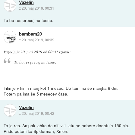
Vazelin
::
20. maj 2019, 00:31
To bo res precej na tesno.
bambam20
::
20. maj 2019, 00:39
Vazelin
je
20. maj 2019 ob 00:31
izjavil
:
To bo res precej na tesno.
Film je v kinih manj kot 1 mesec. Do tam mu še manjka 6 dni.
Potem pa ima še 5 mesecev časa.
Vazelin
::
20. maj 2019, 00:42
To je res. Ampak lahko da niti v 1 letu ne nabere dodatnih 150mio.
Pride potem še Spiderman, Xmen.