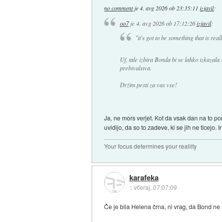
no comment
je
4. avg 2026 ob 23:35:11
izjavil
:
oo7
je
4. avg 2026 ob 17:12:26
izjavil
:
"it's got to be something that is real
Uf, tale izbira Bonda bi se lahko izkazala
prebivalstva.
Držim pesti za vas vse!
Ja, ne mors verjet. Kot da vsak dan na to pom
uvidijo, da so to zadeve, ki se jih ne ticejo. 
Your focus determines your reallity
karafeka
::
včeraj, 07:07:09
Če je bila Helena črna, ni vrag, da Bond ne 