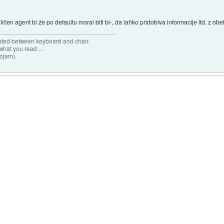
ličen agent bi že po defaultu moral biti bi-, da lahko pridobiva informacije itd. z ob
cated between keyboard and chair.
hat you read ...
sojam).