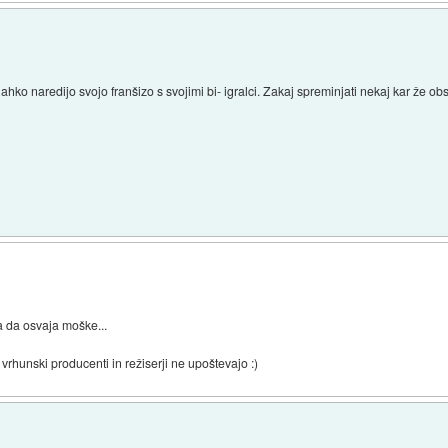
ahko naredijo svojo franšizo s svojimi bi- igralci. Zakaj spreminjati nekaj kar že ob
pa da osvaja moške...
rhunski producenti in režiserji ne upoštevajo :)