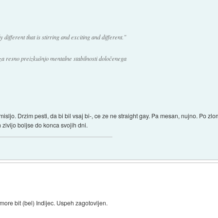
ly different that is stirring and exciting and different."
 za resno preizkušnjo mentalne stabilnosti določenega
isljo. Drzim pesti, da bi bil vsaj bi-, ce ze ne straight gay. Pa mesan, nujno. Po zlo
In zivijo boljse do konca svojih dni.
more bit (bel) Indijec. Uspeh zagotovljen.