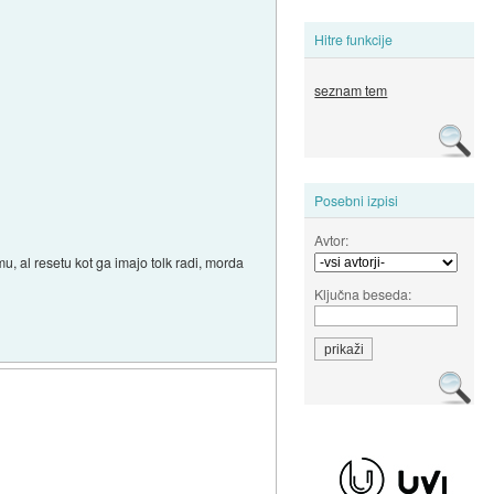
Hitre funkcije
seznam tem
Posebni izpisi
Avtor:
mu, al resetu kot ga imajo tolk radi, morda
Ključna beseda: