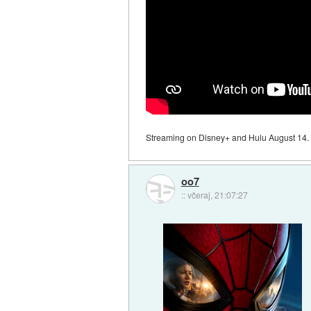
Streaming on Disney+ and Hulu August 14.
oo7
::
včeraj, 21:07:27