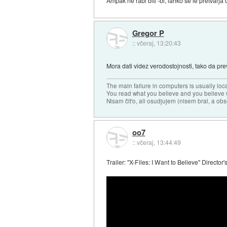
Ampak ne rabi biti -bi, lahko se le pretvarja 
Gregor P
::
včeraj, 13:20:43
Mora dati videz verodostojnosti, tako da pre
The main failure in computers is usually lo
You read what you believe and you believe w
Nisam čit'o, ali osudjujem (nisem bral, a ob
oo7
::
včeraj, 13:44:49
Trailer: "X-Files: I Want to Believe" Director'