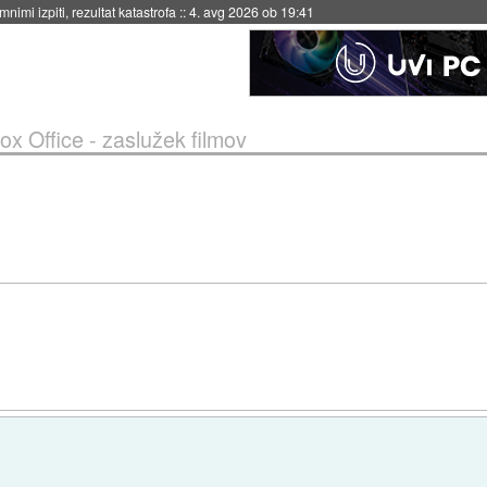
eto za večkratno uporabo
::
4. avg 2026 ob 19:41
ox Office - zaslužek filmov