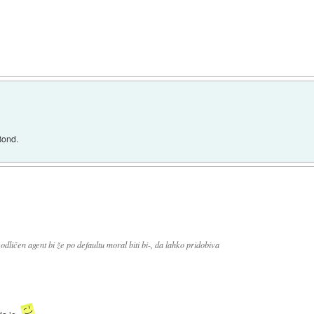
 Bond.
 odličen agent bi že po defaultu moral biti bi-, da lahko pridobiva