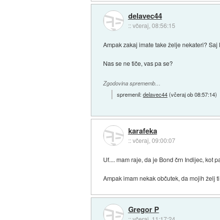
delavec44
::
včeraj, 08:56:15
Ampak zakaj imate take želje nekateri? Saj l
Nas se ne tiče, vas pa se?
Zgodovina sprememb…
spremenil:
delavec44
(
včeraj ob 08:57:14
)
karafeka
::
včeraj, 09:00:07
Uf.... mam raje, da je Bond črn Indijec, kot 
Ampak imam nekak občutek, da mojih želj ti v
Gregor P
::
včeraj, 11:17:24