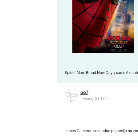
Spider-Man: Brand New Day v samo 6 dneh
oo7
::
včeraj, 21:13:41
James Cameron se uradno pripravlja na zadn