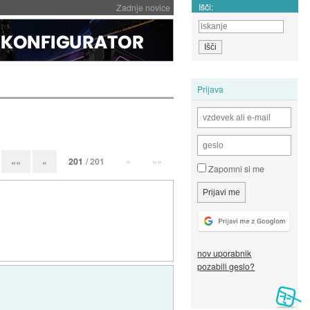
Išči:
Zadnje novice
Prijava
201
/ 201
»
»»
««
«
Zapomni si me
nov uporabnik
pozabili geslo?