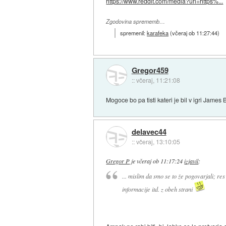
https://www.reddit.com/media?url=https%...
Zgodovina sprememb…
spremenil:
karafeka
(
včeraj ob 11:27:44
)
Gregor459
::
včeraj, 11:21:08
Mogoce bo pa tisti kateri je bil v igri James
delavec44
::
včeraj, 13:10:05
Gregor P
je
včeraj ob 11:17:24
izjavil
:
... mislim da smo se to že pogovarjali; res
informacije itd. z obeh strani