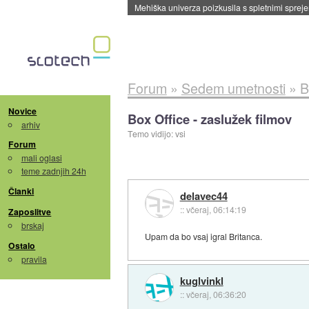
Evropska vesoljska agencija razvija svojo rak
Forum
»
Sedem umetnosti
»
B
Novice
Box Office - zaslužek filmov
arhiv
Temo vidijo: vsi
Forum
mali oglasi
teme zadnjih 24h
Članki
delavec44
::
včeraj, 06:14:19
Zaposlitve
brskaj
Upam da bo vsaj igral Britanca.
Ostalo
pravila
kuglvinkl
::
včeraj, 06:36:20