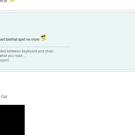
da je.
več blefirat spet ne more
cated between keyboard and chair.
hat you read ...
sojam).
s Cut