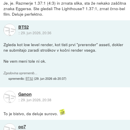
Je, je. Razmerje 1.37:1 (4:3) in zrnata slika, sta že nekako zaščitna
znaka Eggersa. Ste gledali The Lighthouse? 1.37:1, zrnat črno-bel
film. Deluje perfektno.
BT52
::
29. jun 2026, 20:36
Zgleda kot low level render, kot tisti prvi "prerender" asseti, dokler
ne submitajo zaradi stroškov v kočni render vsega.
Ne vem meni tole ni ok.
Zgodovina sprememb…
spremenilo:
BT52
(
29. jun 2026 ob 20:37
)
Ganon
::
29. jun 2026, 20:38
To je bistvo, da deluje surovo.
oo7