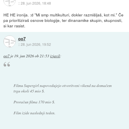
::
28. jun 2026, 18:48
HE HE ironija. :d "Mi smp multikulturi, dokler razmišljaš, kot mi." Če
pa prioritiziraš osnove biologije, ter dinanamike skupin, skupnosti,
si kar rasist.
oo7
::
28. jun 2026, 19:52
oo7
je
19. jun 2026 ob 21:53
izjavil
:
Filmu Supergirl napovedujejo otvoritveni vikend na domačem
trgu okoli 45 mio $.
Proračun filma 170 mio $.
Film izide naslednji teden.