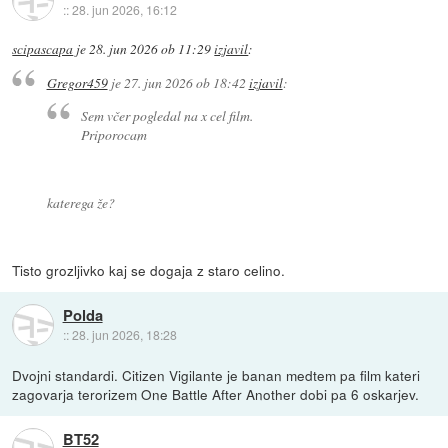
::
28. jun 2026, 16:12
scipascapa
je
28. jun 2026 ob 11:29
izjavil
:
Gregor459
je
27. jun 2026 ob 18:42
izjavil
:
Sem včer pogledal na x cel film.
Priporocam
katerega že?
Tisto grozljivko kaj se dogaja z staro celino.
Polda
::
28. jun 2026, 18:28
Dvojni standardi. Citizen Vigilante je banan medtem pa film kateri
zagovarja terorizem One Battle After Another dobi pa 6 oskarjev.
BT52