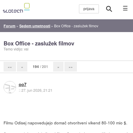
☰
Forum
»
Sedem umetnosti
»
Box Office - zaslužek filmov
Box Office - zaslužek filmov
Temo vidijo: vsi
194
/ 201
««
«
»
»»
oo7
::
27. jun 2026, 21:21
Filmu Odisej napovedujejo domač otvoritveni vikend 80-100 mio $.