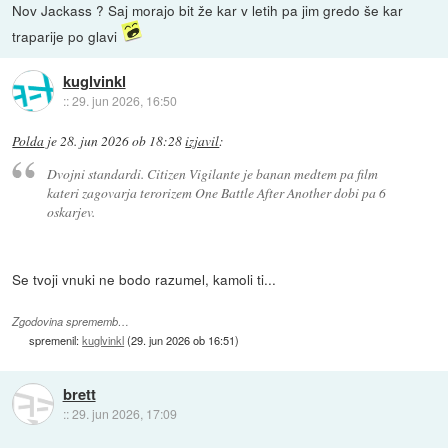
Nov Jackass ? Saj morajo bit že kar v letih pa jim gredo še kar
traparije po glavi
kuglvinkl
::
29. jun 2026, 16:50
Polda
je
28. jun 2026 ob 18:28
izjavil
:
Dvojni standardi. Citizen Vigilante je banan medtem pa film
kateri zagovarja terorizem One Battle After Another dobi pa 6
oskarjev.
Se tvoji vnuki ne bodo razumel, kamoli ti...
Zgodovina sprememb…
spremenil:
kuglvinkl
(
29. jun 2026 ob 16:51
)
brett
::
29. jun 2026, 17:09