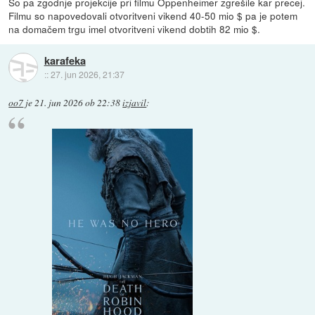
So pa zgodnje projekcije pri filmu Oppenheimer zgrešile kar precej.
Filmu so napovedovali otvoritveni vikend 40-50 mio $ pa je potem
na domačem trgu imel otvoritveni vikend dobtih 82 mio $.
karafeka
::
27. jun 2026, 21:37
oo7
je
21. jun 2026 ob 22:38
izjavil
: