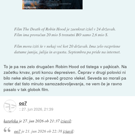
Film The Death of Robin Hood je zaenkrat izšel v 24 državah.
Film ima proračun 20 mio $ trenutni BO samo 2,6 mio $.
Film mora iziti še v nekaj več kot 20 državah. Ima zelo razpršene
datume junija, julija in avgusta. Septembra pa pride na internet.
To je pa res zelo drugačen Robim Hood od tistega v pajkicah. Na
začetku krvav, proti koncu depresiven. Čeprav v drugi polovici ni
bilo neke akcije, se ni preveč grozno vlekel. Seveda so morali pa
noter dat tisto minuto samozadovoljevanja, ne vem če je ravno
pasalo v tak globok film.
oo7
::
27. jun 2026, 21:39
karafeka
je
27. jun 2026 ob 21:37
izjavil
:
oo7
je
21. jun 2026 ob 22:38
izjavil
: