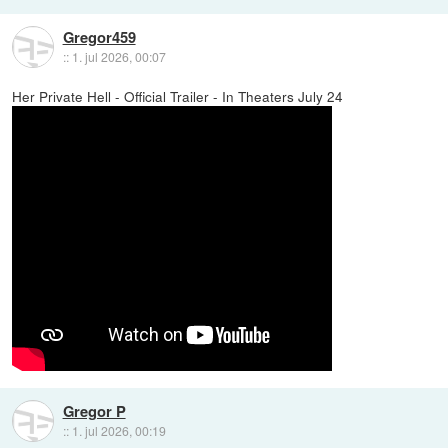
Gregor459
::
1. jul 2026, 00:07
Her Private Hell - Official Trailer - In Theaters July 24
Gregor P
::
1. jul 2026, 00:19