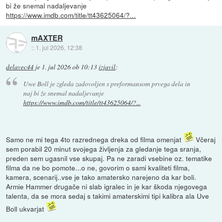
bi že snemal nadaljevanje
https://www.imdb.com/title/tt43625064/?...
mAXTER
::
1. jul 2026, 12:38
delavec44
je
1. jul 2026 ob 10:13
izjavil
:
Uwe Boll je zgleda zadovoljen s preformansom prvega dela in
naj bi že snemal nadaljevanje
https://www.imdb.com/title/tt43625064/?...
Samo ne mi tega 4to razrednega dreka od filma omenjat
Včeraj
sem porabil 20 minut svojega življenja za gledanje tega sranja,
preden sem ugasnil vse skupaj. Pa ne zaradi vsebine oz. tematike
filma da ne bo pomote...o ne, govorim o sami kvaliteti filma,
kamera, scenarij..vse je tako amatersko narejeno da kar boli.
Armie Hammer drugače ni slab igralec in je kar škoda njegovega
talenta, da se mora sedaj s takimi amaterskimi tipi kalibra ala Uve
Boll ukvarjat