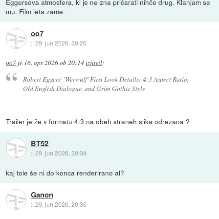
Eggersova atmosfera, ki je ne zna pričarati nihče drug. Klanjam se
mu. Film leta zame.
oo7
::
29. jun 2026, 20:26
oo7
je
16. apr 2026 ob 20:14
izjavil
:
Robert Eggers' 'Werwulf' First Look Details: 4:3 Aspect Ratio,
Old English Dialogue, and Grim Gothic Style
Trailer je že v formatu 4:3 na obeh straneh slika odrezana ?
BT52
::
29. jun 2026, 20:34
kaj tole še ni do konca renderirano al?
Ganon
::
29. jun 2026, 20:36