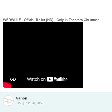
WERWULF - Official Trailer [HD] - Only In Theaters Christmas
Ganon
::
29. jun 2026, 20:25