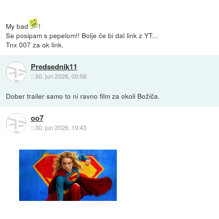
My bad
!
Se posipam s pepelom!! Bolje če bi dal link z YT...
Tnx 007 za ok link.
Predsednik11
::
30. jun 2026, 00:58
Dober trailer samo to ni ravno film za okoli Božiča.
oo7
::
30. jun 2026, 19:43