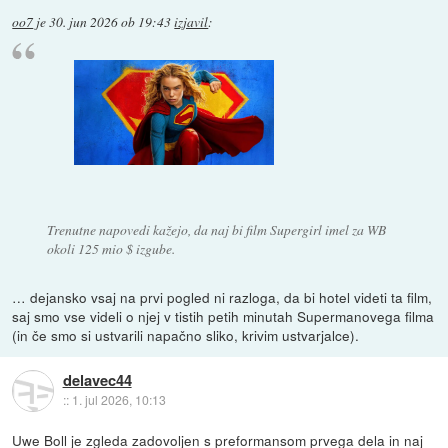
oo7
je
30. jun 2026 ob 19:43
izjavil
:
Trenutne napovedi kažejo, da naj bi film Supergirl imel za WB
okoli 125 mio $ izgube.
… dejansko vsaj na prvi pogled ni razloga, da bi hotel videti ta film,
saj smo vse videli o njej v tistih petih minutah Supermanovega filma
(in če smo si ustvarili napačno sliko, krivim ustvarjalce).
delavec44
::
1. jul 2026, 10:13
Uwe Boll je zgleda zadovoljen s preformansom prvega dela in naj