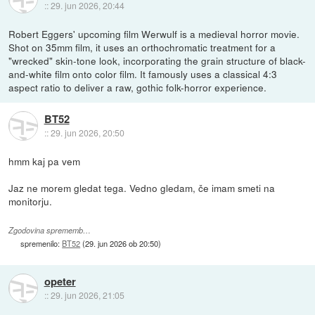
::
29. jun 2026, 20:44
Robert Eggers' upcoming film Werwulf is a medieval horror movie.
Shot on 35mm film, it uses an orthochromatic treatment for a
"wrecked" skin-tone look, incorporating the grain structure of black-
and-white film onto color film. It famously uses a classical 4:3
aspect ratio to deliver a raw, gothic folk-horror experience.
BT52
::
29. jun 2026, 20:50
hmm kaj pa vem
Jaz ne morem gledat tega. Vedno gledam, če imam smeti na
monitorju.
Zgodovina sprememb…
spremenilo:
BT52
(
29. jun 2026 ob 20:50
)
opeter
::
29. jun 2026, 21:05