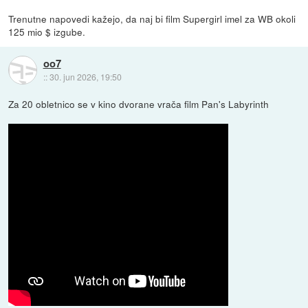
Trenutne napovedi kažejo, da naj bi film Supergirl imel za WB okoli
125 mio $ izgube.
oo7
::
30. jun 2026, 19:50
Za 20 obletnico se v kino dvorane vrača film Pan's Labyrinth