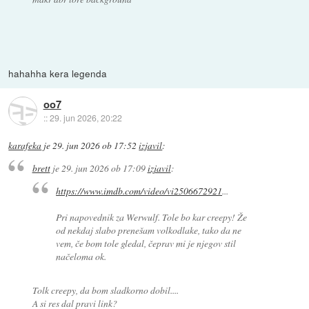
hahahha kera legenda
oo7
::
29. jun 2026, 20:22
karafeka
je
29. jun 2026 ob 17:52
izjavil
:
brett
je
29. jun 2026 ob 17:09
izjavil
:
https://www.imdb.com/video/vi2506672921
...
Pri napovednik za Werwulf. Tole bo kar creepy! Že
od nekdaj slabo prenešam volkodlake, tako da ne
vem, če bom tole gledal, čeprav mi je njegov stil
načeloma ok.
Tolk creepy, da bom sladkorno dobil....
A si res dal pravi link?