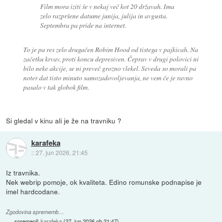
Film mora iziti še v nekaj več kot 20 državah. Ima
zelo razpršene datume junija, julija in avgusta.
Septembra pa pride na internet.
To je pa res zelo drugačen Robim Hood od tistega v pajkicah. Na
začetku krvav, proti koncu depresiven. Čeprav v drugi polovici ni
bilo neke akcije, se ni preveč grozno vlekel. Seveda so morali pa
noter dat tisto minuto samozadovoljevanja, ne vem če je ravno
pasalo v tak globok film.
Si gledal v kinu ali je že na travniku ?
karafeka
::
27. jun 2026, 21:45
Iz travnika.
Nek webrip pomoje, ok kvaliteta. Edino romunske podnapise je
imel hardcodane.
Zgodovina sprememb…
spremenil:
karafeka
(
27. jun 2026 ob 21:47
)