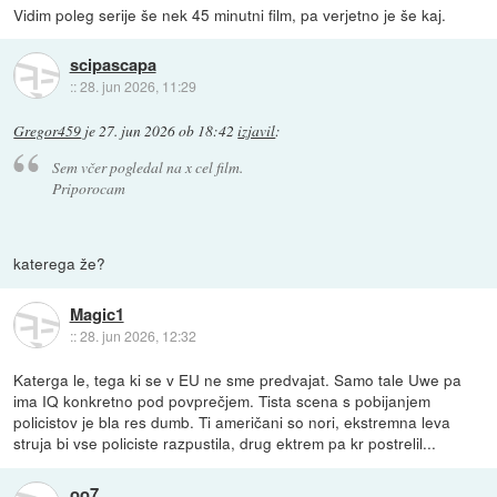
Vidim poleg serije še nek 45 minutni film, pa verjetno je še kaj.
scipascapa
::
28. jun 2026, 11:29
Gregor459
je
27. jun 2026 ob 18:42
izjavil
:
Sem včer pogledal na x cel film.
Priporocam
katerega že?
Magic1
::
28. jun 2026, 12:32
Katerga le, tega ki se v EU ne sme predvajat. Samo tale Uwe pa
ima IQ konkretno pod povprečjem. Tista scena s pobijanjem
policistov je bla res dumb. Ti američani so nori, ekstremna leva
struja bi vse policiste razpustila, drug ektrem pa kr postrelil...
oo7