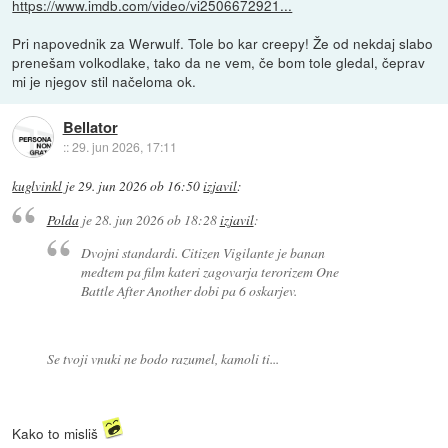
https://www.imdb.com/video/vi2506672921...
Pri napovednik za Werwulf. Tole bo kar creepy! Že od nekdaj slabo
prenešam volkodlake, tako da ne vem, če bom tole gledal, čeprav
mi je njegov stil načeloma ok.
Bellator
::
29. jun 2026, 17:11
kuglvinkl
je
29. jun 2026 ob 16:50
izjavil
:
Polda
je
28. jun 2026 ob 18:28
izjavil
:
Dvojni standardi. Citizen Vigilante je banan
medtem pa film kateri zagovarja terorizem One
Battle After Another dobi pa 6 oskarjev.
Se tvoji vnuki ne bodo razumel, kamoli ti...
Kako to misliš