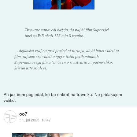
Trenutne napovedi kažejo, da naj bi film Supergirl
imel za WB okoli 125 mio $ izgube.
… dejansko vsaj na prvi pogled ni razloga, da bi hotel videti ta
film, saj smo vse videli o njej v tistih petih minutah
Supermanovega filma (in če smo si ustvarili napačno sliko,
krivim ustvarjalce).
Ah jaz bom pogledal, ko bo enkrat na travniku. Ne pričakujem
veliko.
oo7
::
1. jul 2026, 18:47