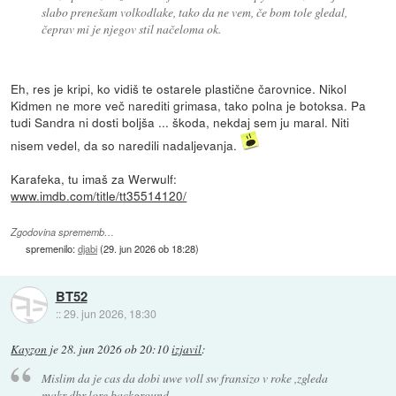
slabo prenešam volkodlake, tako da ne vem, če bom tole gledal,
čeprav mi je njegov stil načeloma ok.
Eh, res je kripi, ko vidiš te ostarele plastične čarovnice. Nikol
Kidmen ne more več narediti grimasa, tako polna je botoksa. Pa
tudi Sandra ni dosti boljša ... škoda, nekdaj sem ju maral. Niti
nisem vedel, da so naredili nadaljevanja.
Karafeka, tu imaš za Werwulf:
www.imdb.com/title/tt35514120/
Zgodovina sprememb…
spremenilo:
djabi
(
29. jun 2026 ob 18:28
)
BT52
::
29. jun 2026, 18:30
Kayzon
je
28. jun 2026 ob 20:10
izjavil
:
Mislim da je cas da dobi uwe voll sw fransizo v roke ,zgleda
makr dbr lore background