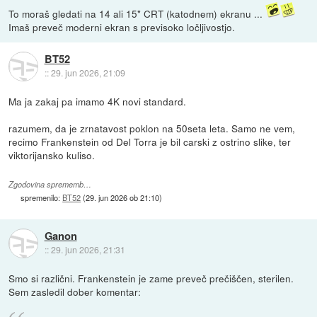
To moraš gledati na 14 ali 15" CRT (katodnem) ekranu ...
Imaš preveč moderni ekran s previsoko ločljivostjo.
BT52
::
29. jun 2026, 21:09
Ma ja zakaj pa imamo 4K novi standard.
razumem, da je zrnatavost poklon na 50seta leta. Samo ne vem,
recimo Frankenstein od Del Torra je bil carski z ostrino slike, ter
viktorijansko kuliso.
Zgodovina sprememb…
spremenilo:
BT52
(
29. jun 2026 ob 21:10
)
Ganon
::
29. jun 2026, 21:31
Smo si različni. Frankenstein je zame preveč prečiščen, sterilen.
Sem zasledil dober komentar: