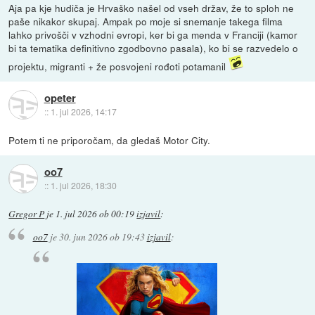
Aja pa kje hudiča je Hrvaško našel od vseh držav, že to sploh ne
paše nikakor skupaj. Ampak po moje si snemanje takega filma
lahko privošči v vzhodni evropi, ker bi ga menda v Franciji (kamor
bi ta tematika definitivno zgodbovno pasala), ko bi se razvedelo o
projektu, migranti + že posvojeni rođoti potamanil
opeter
::
1. jul 2026, 14:17
Potem ti ne priporočam, da gledaš Motor City.
oo7
::
1. jul 2026, 18:30
Gregor P
je
1. jul 2026 ob 00:19
izjavil
:
oo7
je
30. jun 2026 ob 19:43
izjavil
: