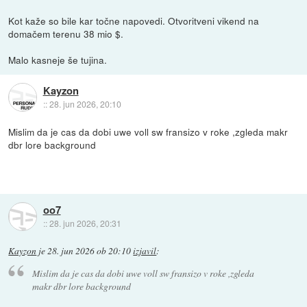
Kot kaže so bile kar točne napovedi. Otvoritveni vikend na
domačem terenu 38 mio $.
Malo kasneje še tujina.
Kayzon
::
28. jun 2026, 20:10
Mislim da je cas da dobi uwe voll sw fransizo v roke ,zgleda makr
dbr lore background
oo7
::
28. jun 2026, 20:31
Kayzon
je
28. jun 2026 ob 20:10
izjavil
:
Mislim da je cas da dobi uwe voll sw fransizo v roke ,zgleda
makr dbr lore background