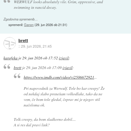
WERWULF looks absolutely vile. Grim, oppressive, and
swimming in rancid decay.
Zgodovina sprememb…
spremenil:
Ganon
(
29. jun 2026 ob 21:31
)
brett
::
29. jun 2026, 21:45
karafeka
je
29. jun 2026 ob 17:52
izjavil
:
brett
je
29. jun 2026 ob 17:09
izjavil
:
https://www.imdb.com/video/vi2506672921
...
Pri napovednik za Werwulf. Tole bo kar creepy! Že
od nekdaj slabo prenešam volkodlake, tako da ne
vem, če bom tole gledal, čeprav mi je njegov stil
načeloma ok.
Tolk creepy, da bom sladkorno dobil....
A si res dal pravi link?