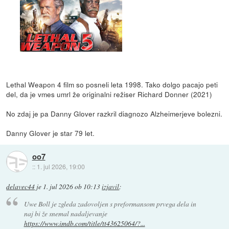
Lethal Weapon 4 film so posneli leta 1998. Tako dolgo pacajo peti
del, da je vmes umrl že originalni režiser Richard Donner (2021)
No zdaj je pa Danny Glover razkril diagnozo Alzheimerjeve bolezni.
Danny Glover je star 79 let.
oo7
::
1. jul 2026, 19:00
delavec44
je
1. jul 2026 ob 10:13
izjavil
:
Uwe Boll je zgleda zadovoljen s preformansom prvega dela in
naj bi že snemal nadaljevanje
https://www.imdb.com/title/tt43625064/?...