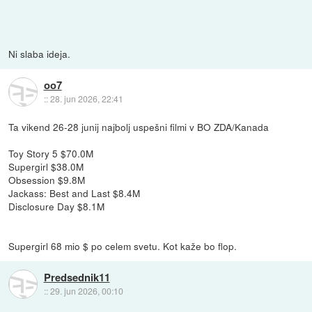
Ni slaba ideja.
oo7
::
28. jun 2026, 22:41
Ta vikend 26-28 junij najbolj uspešni filmi v BO ZDA/Kanada
Toy Story 5 $70.0M
Supergirl $38.0M
Obsession $9.8M
Jackass: Best and Last $8.4M
Disclosure Day $8.1M
Supergirl 68 mio $ po celem svetu. Kot kaže bo flop.
Predsednik11
::
29. jun 2026, 00:10