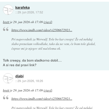
karafeka
::
29. jun 2026, 17:52
brett
je
29. jun 2026 ob 17:09
izjavil
:
https://www.imdb.com/video/vi2506672921...
Pri napovednik za Werwulf. Tole bo kar creepy! Že od nekdaj
slabo prenešam volkodlake, tako da ne vem, če bom tole gledal,
čeprav mi je njegov stil načeloma ok.
Tolk creepy, da bom sladkorno dobil....
A si res dal pravi link?
djabi
::
29. jun 2026, 18:26
brett
je
29. jun 2026 ob 17:09
izjavil
:
https://www.imdb.com/video/vi2506672921...
Pri napovednik za Werwulf. Tole bo kar creepy! Že od nekdaj