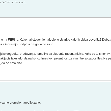
 tudi ne moreš imet....
 na FERI-ju. Kako naj studentje najdejo te stvari, o katerih vidva govorita? Debata
 z industrijo... odprita drugo temo za to.
trijske dogodke, predavanja, tematiko za studente racunalnistva, kako se te smeri (v n
zakljucis fakulteto, da na koncu imas kompetentnost za cimhitrejso zaposlitev. Ne 
 da bo rihtal vse.
e same premalo naredijo za to.