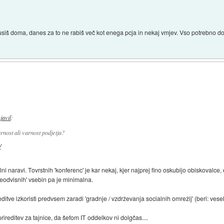
usiš doma, danes za to ne rabiš več kot enega pcja in nekaj vmjev. Vso potrebno d
zjavil
:
rnost ali varnost podjetja?
/
lni naravi. Tovrstnih 'konferenc' je kar nekaj, kjer najprej fino oskubijo obiskovalce
neodvisnih' vsebin pa je minimalna.
editve izkoristi predvsem zaradi 'gradnje / vzdrževanja socialnih omrežij' (beri: ves
rireditev za tajnice, da šefom IT oddelkov ni dolgčas....