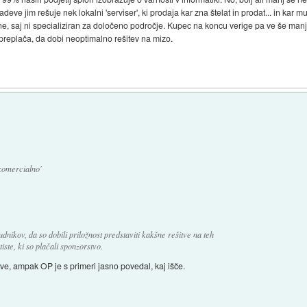
adeve jim rešuje nek lokalni 'serviser', ki prodaja kar zna štelat in prodat... in kar 
alne, saj ni specializiran za določeno področje. Kupec na koncu verige pa ve še ma
preplača, da dobi neoptimalno rešitev na mizo.
 komercialno'
dnikov, da so dobili priložnost predstaviti kakšne rešitve na teh
iste, ki so plačali sponzorstvo.
tve, ampak OP je s primeri jasno povedal, kaj išče.