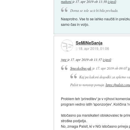
mahoni
je
17. apr 2019 ob 11:38
izjavil
:
Doma se tole ucit bi bila prehuda.
Nasprotno. Vse to se lahko naučiš in preizk
samo čas in voljo.
SeMiNeSanja
::
18. apr 2019, 01:06
jype
je
17. apr 2019 ob 11:37
izjavil
:
SmeskoSnezak
je
17. apr 2019 ob 09:07
i
Kaj pa kaksni dogodki za spletno va
Palsit to nonstop ponuja.
https://palsit.com
Problem teh 'prireditev' je v njihovi komercia
program vedno istih 'sponzorjev'. Količina '
Istočasno pa marsikateri obiskovalec te prir
stroške podjetja.
No, zmaga Palsit, ki v NG istočasno prireja p