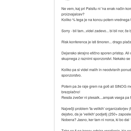
Ne vem, kaj pri Palsitu ni 'na enak način k
proizvajalcev?
Koliko % tega je na koncu potem vrednega ti
Sorry - bil tam...videl zadevo... bi bil nor, če
Risk konferenca je isti šmoren... drago plač
Dejansko skrajno etično sporen pristop. Ali 
skupnega z raznimi sponzorstvi. Nekako se 
Koliko pa si videl malih in neodvisnih ponudn
sponzorstvo.
Potem pa že raje grem na go6 ali SINOG meeti
brezplačno!
Resda zvečer ni plesalk....ampak vsega pa t
Največji problem 'ta velikih' organizatorje
dejstvo, da je 'velikih' podjetij (250+ zapo
Nobena? Jasno, ker tam ni norca, ki bo dal 1
Tako se ti na koncu odpira vprašanje, kje se