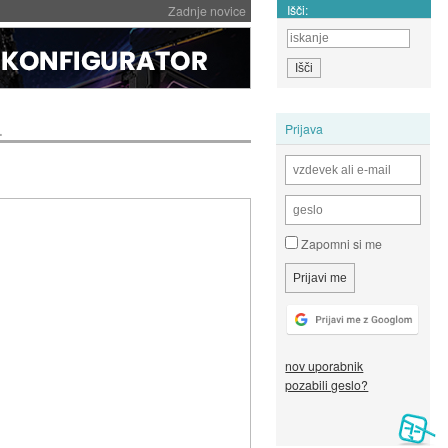
Išči:
Zadnje novice
.
Prijava
Zapomni si me
nov uporabnik
pozabili geslo?