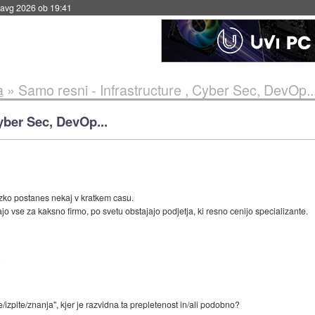
 avg 2026 ob 19:41
a
»
Samo resni - Infrastructure , Cyber Sec, DevOp..
yber Sec, DevOp...
tezko postanes nekaj v kratkem casu.
o vse za kaksno firmo, po svetu obstajajo podjetja, ki resno cenijo specializante.
?
e/izpite/znanja", kjer je razvidna ta prepletenost in/ali podobno?