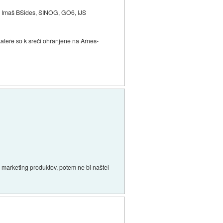
na. Imaš BSides, SINOG, GO6, IJS
ekatere so k sreči ohranjene na Arnes-
 marketing produktov, potem ne bi naštel