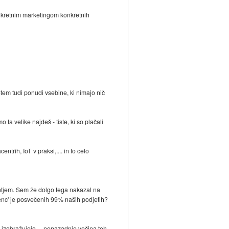
konkretnim marketingom konkretnih
otem tudi ponudi vsebine, ki nimajo nič
ta velike najdeš - tiste, ki so plačali
rih, IoT v praksi,.... in to celo
djetjem. Sem že dolgo tega nakazal na
erenc' je posvečenih 99% naših podjetih?
e izobražujejo.....nenazadnje večina teh