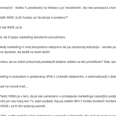
omercialno' - koliko % predavanj na Infosec-u je 'neodvisnih', da niso povezana z 
stih 900€, ki jih hočejo za 'druženje s smetano'?
 bi dal 900€ za to.
aš, da ti tupijo marketing določenih ponudnikov.
delaj marketing in imej brezplačno vstopnino ali pa zaračunaj kotizacijo - vendar p
ne spodobi, da sediš na dveh stolih.
ikov, da so dobili priložnost predstaviti kakšne rešitve na teh prireditvah? Nak, samo 
ng in poslušam o vpeljevanju IPv6 v LinkedIn datacentru, o avtomatizaciji v datacent
udi ne moreš imet....
v (Palsit, RISK) je v tem, da je vse usmerjeno v prodajanje marketinga največjim po
slenih) pri nas manj kot 1% vseh podjetij. Kaj pa ostalih 99%? Koliko tovrstnih 'konf
000€+ za tri dni soljenja pameti.
 99% naših podjetij sploh izobražuje o varnosti v informatiki. No, bolj ali manj se n