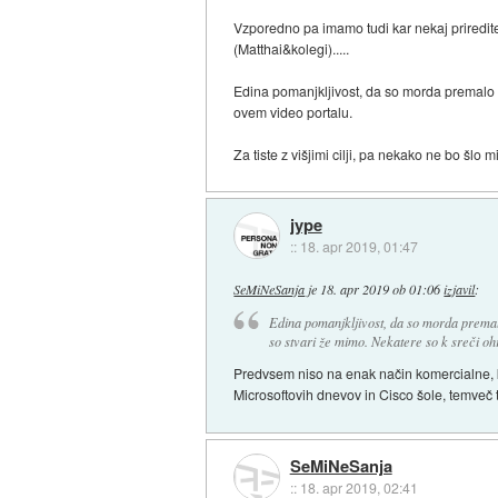
Vzporedno pa imamo tudi kar nekaj priredit
(Matthai&kolegi).....
Edina pomanjkljivost, da so morda premalo 'r
ovem video portalu.
Za tiste z višjimi cilji, pa nekako ne bo šlo 
jype
::
18. apr 2019, 01:47
SeMiNeSanja
je
18. apr 2019 ob 01:06
izjavil
:
Edina pomanjkljivost, da so morda premalo 
so stvari že mimo. Nekatere so k sreči o
Predvsem niso na enak način komercialne, ka
Microsoftovih dnevov in Cisco šole, temveč
SeMiNeSanja
::
18. apr 2019, 02:41