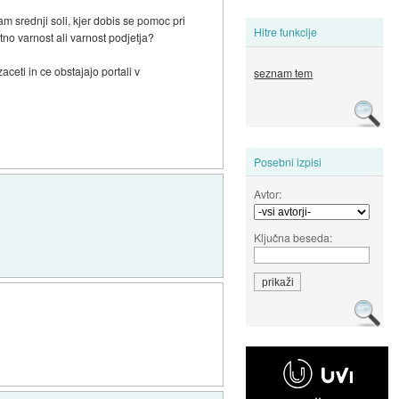
am srednji soli, kjer dobis se pomoc pri
Hitre funkcije
tno varnost ali varnost podjetja?
eti in ce obstajajo portali v
seznam tem
Posebni izpisi
Avtor:
Ključna beseda: