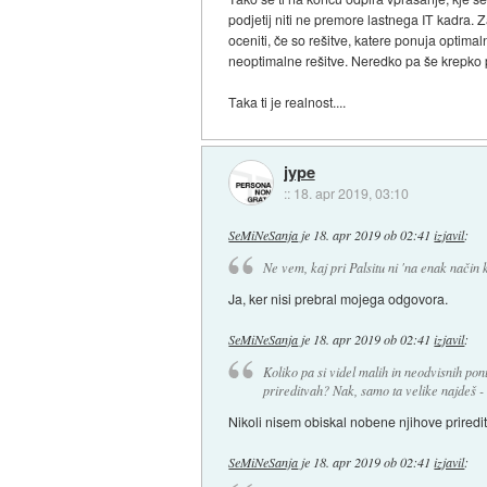
podjetij niti ne premore lastnega IT kadra. Z
oceniti, če so rešitve, katere ponuja optim
neoptimalne rešitve. Neredko pa še krepko 
Taka ti je realnost....
jype
::
18. apr 2019, 03:10
SeMiNeSanja
je
18. apr 2019 ob 02:41
izjavil
:
Ne vem, kaj pri Palsitu ni 'na enak način
Ja, ker nisi prebral mojega odgovora.
SeMiNeSanja
je
18. apr 2019 ob 02:41
izjavil
:
Koliko pa si videl malih in neodvisnih ponu
prireditvah? Nak, samo ta velike najdeš - t
Nikoli nisem obiskal nobene njihove priredi
SeMiNeSanja
je
18. apr 2019 ob 02:41
izjavil
: