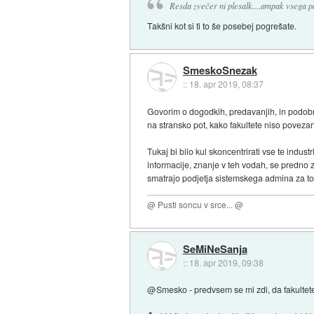
Resda zvečer ni plesalk....ampak vsega pa
Takšni kot si ti to še posebej pogrešate.
SmeskoSnezak
::
18. apr 2019, 08:37
Govorim o dogodkih, predavanjih, in podobno
na stransko pot, kako fakultete niso povezane
Tukaj bi bilo kul skoncentrirati vse te indus
informacije, znanje v teh vodah, se predno 
smatrajo podjetja sistemskega admina za to,
@ Pusti soncu v srce... @
SeMiNeSanja
::
18. apr 2019, 09:38
@Smesko - predvsem se mi zdi, da fakultet