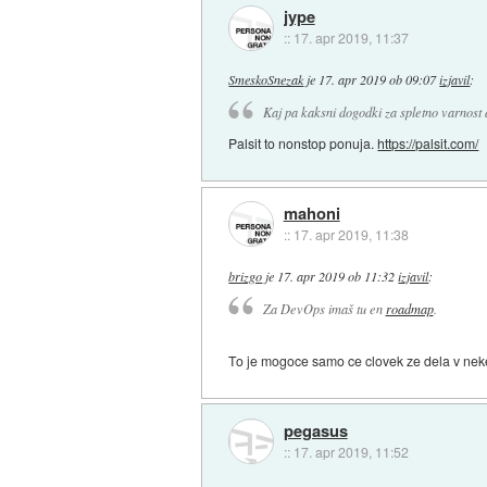
jype
::
17. apr 2019, 11:37
SmeskoSnezak
je
17. apr 2019 ob 09:07
izjavil
:
Kaj pa kaksni dogodki za spletno varnost a
Palsit to nonstop ponuja.
https://palsit.com/
mahoni
::
17. apr 2019, 11:38
brizgo
je
17. apr 2019 ob 11:32
izjavil
:
Za DevOps imaš tu en
roadmap
.
To je mogoce samo ce clovek ze dela v nekem
pegasus
::
17. apr 2019, 11:52