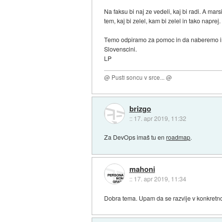
Na faksu bi naj ze vedeli, kaj bi radi. A mar
tem, kaj bi zelel, kam bi zelel in tako napre
Temo odpiramo za pomoc in da naberemo infor
Slovenscini.
LP
@ Pusti soncu v srce... @
brizgo
::
17. apr 2019, 11:32
Za DevOps imaš tu en
roadmap
.
mahoni
::
17. apr 2019, 11:34
Dobra tema. Upam da se razvije v konkretno 