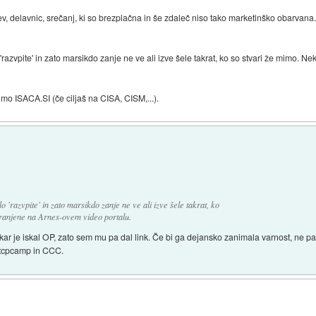
ev, delavnic, srečanj, ki so brezplačna in še zdaleč niso tako marketinško obarva
azvpite' in zato marsikdo zanje ne ve ali izve šele takrat, ko so stvari že mimo. N
mimo ISACA.SI (če ciljaš na CISA, CISM,...).
'razvpite' in zato marsikdo zanje ne ve ali izve šele takrat, ko
hranjene na Arnes-ovem video portalu.
r je iskal OP, zato sem mu pa dal link. Če bi ga dejansko zanimala varnost, ne pa
 tcpcamp in CCC.