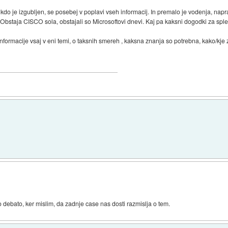
sikdo je izgubljen, se posebej v poplavi vseh informacij. In premalo je vodenja, napr
j. Obstaja CISCO sola, obstajali so Microsoftovi dnevi. Kaj pa kaksni dogodki za sple
macije vsaj v eni temi, o taksnih smereh , kaksna znanja so potrebna, kako/kje zac
debato, ker mislim, da zadnje case nas dosti razmislja o tem.