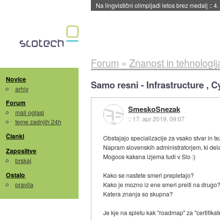
Na lingvistični olimpijadi letos brez medalj
::
4.
Forum
»
Znanost in tehnologij
Novice
Samo resni - Infrastructure , C
arhiv
Forum
SmeskoSnezak
mali oglasi
::
17. apr 2019, 09:07
teme zadnjih 24h
Članki
Obstajajo specializacije za vsako stvar in 
Napram slovenskih administratorjem, ki delaj
Zaposlitve
Mogoce kaksna izjema tudi v Slo :)
brskaj
Ostalo
Kako se nastete smeri prepletajo?
pravila
Kako je mozno iz ene smeri preiti na drugo
Katera znanja so skupna?
Je kje na spletu kak "roadmap" za "certifikat