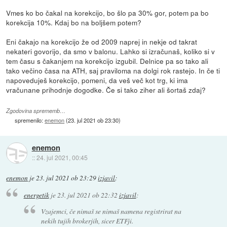
Vmes ko bo čakal na korekcijo, bo šlo pa 30% gor, potem pa bo
korekcija 10%. Kdaj bo na boljšem potem?
Eni čakajo na korekcijo že od 2009 naprej in nekje od takrat
nekateri govorijo, da smo v balonu. Lahko si izračunaš, koliko si v
tem času s čakanjem na korekcijo izgubil. Delnice pa so tako ali
tako večino časa na ATH, saj praviloma na dolgi rok rastejo. In če ti
napoveduješ korekcijo, pomeni, da veš več kot trg, ki ima
vračunane prihodnje dogodke. Če si tako ziher ali šortaš zdaj?
Zgodovina sprememb…
spremenilo:
enemon
(
23. jul 2021 ob 23:30
)
enemon
::
24. jul 2021, 00:45
enemon
je
23. jul 2021 ob 23:29
izjavil
:
energetik
je
23. jul 2021 ob 22:32
izjavil
:
Vzajemci, če nimaš se nimaš namena registrirat na
nekih tujih brokerjih, sicer ETFji.