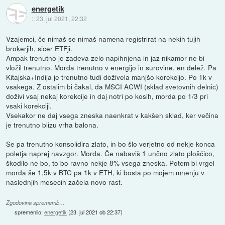
energetik
::
23. jul 2021, 22:32
Vzajemci, če nimaš se nimaš namena registrirat na nekih tujih
brokerjih, sicer ETFji.
Ampak trenutno je zadeva zelo napihnjena in jaz nikamor ne bi
vložil trenutno. Morda trenutno v energijo in surovine, en delež. Pa
Kitajska+Indija je trenutno tudi doživela manjšo korekcijo. Po 1k v
vsakega. Z ostalim bi čakal, da MSCI ACWI (sklad svetovnih delnic)
doživi vsaj nekaj korekcije in daj notri po kosih, morda po 1/3 pri
vsaki korekciji.
Vsekakor ne daj vsega zneska naenkrat v kakšen sklad, ker večina
je trenutno blizu vrha balona.
Se pa trenutno konsolidira zlato, in bo šlo verjetno od nekje konca
poletja naprej navzgor. Morda. Če nabaviš 1 unčno zlato ploščico,
škodilo ne bo, to bo ravno nekje 8% vsega zneska. Potem bi vrgel
morda še 1,5k v BTC pa 1k v ETH, ki bosta po mojem mnenju v
naslednjih mesecih začela novo rast.
Zgodovina sprememb…
spremenilo:
energetik
(
23. jul 2021 ob 22:37
)