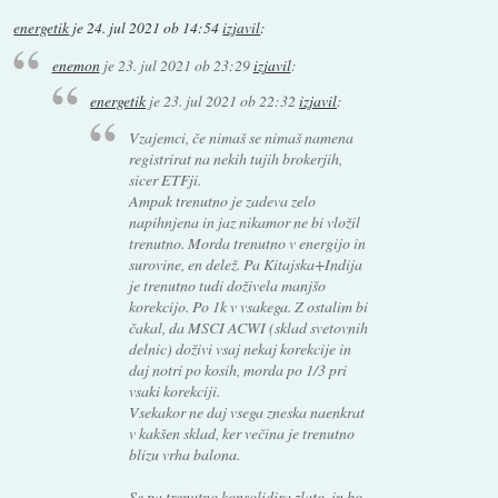
energetik
je
24. jul 2021 ob 14:54
izjavil
:
enemon
je
23. jul 2021 ob 23:29
izjavil
:
energetik
je
23. jul 2021 ob 22:32
izjavil
:
Vzajemci, če nimaš se nimaš namena
registrirat na nekih tujih brokerjih,
sicer ETFji.
Ampak trenutno je zadeva zelo
napihnjena in jaz nikamor ne bi vložil
trenutno. Morda trenutno v energijo in
surovine, en delež. Pa Kitajska+Indija
je trenutno tudi doživela manjšo
korekcijo. Po 1k v vsakega. Z ostalim bi
čakal, da MSCI ACWI (sklad svetovnih
delnic) doživi vsaj nekaj korekcije in
daj notri po kosih, morda po 1/3 pri
vsaki korekciji.
Vsekakor ne daj vsega zneska naenkrat
v kakšen sklad, ker večina je trenutno
blizu vrha balona.
Se pa trenutno konsolidira zlato, in bo