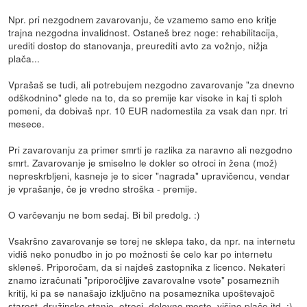
Npr. pri nezgodnem zavarovanju, če vzamemo samo eno kritje
trajna nezgodna invalidnost. Ostaneš brez noge: rehabilitacija,
urediti dostop do stanovanja, preurediti avto za vožnjo, nižja
plača...
Vprašaš se tudi, ali potrebujem nezgodno zavarovanje "za dnevno
odškodnino" glede na to, da so premije kar visoke in kaj ti sploh
pomeni, da dobivaš npr. 10 EUR nadomestila za vsak dan npr. tri
mesece.
Pri zavarovanju za primer smrti je razlika za naravno ali nezgodno
smrt. Zavarovanje je smiselno le dokler so otroci in žena (mož)
nepreskrbljeni, kasneje je to sicer "nagrada" upravičencu, vendar
je vprašanje, če je vredno stroška - premije.
O varčevanju ne bom sedaj. Bi bil predolg. :)
Vsakršno zavarovanje se torej ne sklepa tako, da npr. na internetu
vidiš neko ponudbo in jo po možnosti še celo kar po internetu
skleneš. Priporočam, da si najdeš zastopnika z licenco. Nekateri
znamo izračunati "priporočljive zavarovalne vsote" posameznih
kritij, ki pa se nanašajo izključno na posameznika upoštevajoč
starost, družinsko stanje, otroci, delovno mesto, višino plače itd. :)