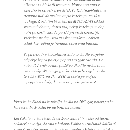
nikamor ne bi vložil trenutno. Morda trenutno v
energijo in surovine, en delež. Pa Kitajska+Indija je
trenutno tudi doživela manjšo korekcijo. Po 1k v
vsakega. Z ostalim bi čakal, da MSCI ACWI (sklad
svetovnih delnic) doživi vsaj nekaj korekcije in daj
notri po kosih, morda po 1/3 pri vsaki korekciji.
Vsekakor ne daj vsega zneska naenkrat v kakšen
sklad, ker večina je trenutno blizu vrha balona.
Se pa trenutno konsolidira zlato, in bo šlo verjetno
od nekje konca poletja naprej navzgor. Morda. Če
nabaviš 1 unčno zlato ploščico, škodilo ne bo, to bo
ravno nekje 8% vsega zneska. Potem bi vrgel morda
še 1,5k v BTC pa 1k v ETH, ki bosta po mojem
mnenju v naslednjih mesecih začela novo rast.
Vmes ko bo čakal na korekcijo, bo šlo pa 30% gor, potem pa bo
korekcija 10%. Kdaj bo na boljšem potem?
Eni čakajo na korekcijo že od 2009 naprej in nekje od takrat
nekateri govorijo, da smo v balonu. Lahko si izračunaš, koliko si
v tem času s čakanjem na korekcijo izgubil. Delnice pa so tako