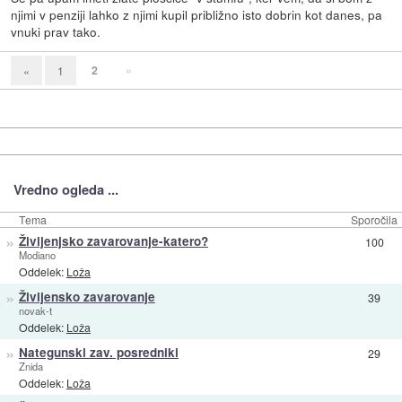
njimi v penziji lahko z njimi kupil približno isto dobrin kot danes, pa
vnuki prav tako.
2
»
«
1
Vredno ogleda ...
Tema
Sporočila
»
Življenjsko zavarovanje-katero?
100
Modiano
Oddelek:
Loža
»
Življensko zavarovanje
39
novak-t
Oddelek:
Loža
»
Nategunski zav. posredniki
29
Znida
Oddelek:
Loža