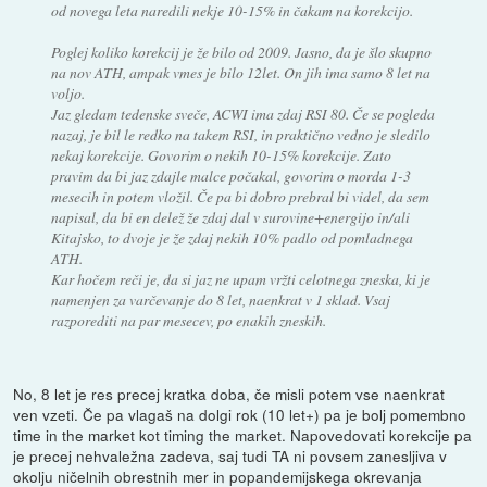
od novega leta naredili nekje 10-15% in čakam na korekcijo.
Poglej koliko korekcij je že bilo od 2009. Jasno, da je šlo skupno
na nov ATH, ampak vmes je bilo 12let. On jih ima samo 8 let na
voljo.
Jaz gledam tedenske sveče, ACWI ima zdaj RSI 80. Če se pogleda
nazaj, je bil le redko na takem RSI, in praktično vedno je sledilo
nekaj korekcije. Govorim o nekih 10-15% korekcije. Zato
pravim da bi jaz zdajle malce počakal, govorim o morda 1-3
mesecih in potem vložil. Če pa bi dobro prebral bi videl, da sem
napisal, da bi en delež že zdaj dal v surovine+energijo in/ali
Kitajsko, to dvoje je že zdaj nekih 10% padlo od pomladnega
ATH.
Kar hočem reči je, da si jaz ne upam vržti celotnega zneska, ki je
namenjen za varčevanje do 8 let, naenkrat v 1 sklad. Vsaj
razporediti na par mesecev, po enakih zneskih.
No, 8 let je res precej kratka doba, če misli potem vse naenkrat
ven vzeti. Če pa vlagaš na dolgi rok (10 let+) pa je bolj pomembno
time in the market kot timing the market. Napovedovati korekcije pa
je precej nehvaležna zadeva, saj tudi TA ni povsem zanesljiva v
okolju ničelnih obrestnih mer in popandemijskega okrevanja