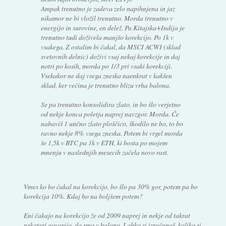
Ampak trenutno je zadeva zelo napihnjena in jaz
nikamor ne bi vložil trenutno. Morda trenutno v
energijo in surovine, en delež. Pa Kitajska+Indija je
trenutno tudi doživela manjšo korekcijo. Po 1k v
vsakega. Z ostalim bi čakal, da MSCI ACWI (sklad
svetovnih delnic) doživi vsaj nekaj korekcije in daj
notri po kosih, morda po 1/3 pri vsaki korekciji.
Vsekakor ne daj vsega zneska naenkrat v kakšen
sklad, ker večina je trenutno blizu vrha balona.
Se pa trenutno konsolidira zlato, in bo šlo verjetno
od nekje konca poletja naprej navzgor. Morda. Če
nabaviš 1 unčno zlato ploščico, škodilo ne bo, to bo
ravno nekje 8% vsega zneska. Potem bi vrgel morda
še 1,5k v BTC pa 1k v ETH, ki bosta po mojem
mnenju v naslednjih mesecih začela novo rast.
Vmes ko bo čakal na korekcijo, bo šlo pa 30% gor, potem pa bo
korekcija 10%. Kdaj bo na boljšem potem?
Eni čakajo na korekcijo že od 2009 naprej in nekje od takrat
nekateri govorijo, da smo v balonu. Lahko si izračunaš, koliko si