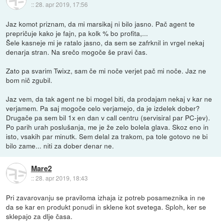
::
28. apr 2019, 17:56
Jaz komot priznam, da mi marsikaj ni bilo jasno. Pač agent te
prepričuje kako je fajn, pa kolk % bo profita,...
Šele kasneje mi je ratalo jasno, da sem se zafrknil in vrgel nekaj
denarja stran. Na srečo mogoče še pravi čas.
Zato pa svarim Twixz, sam če mi noče verjet pač mi noče. Jaz ne
bom nič zgubil.
Jaz vem, da tak agent ne bi mogel biti, da prodajam nekaj v kar ne
verjamem. Pa saj mogoče celo verjamejo, da je izdelek dober?
Drugače pa sem bil 1x en dan v call centru (servisiral par PC-jev).
Po parih urah poslušanja, me je že zelo bolela glava. Skoz eno in
isto, vsakih par minutk. Sem delal za trakom, pa tole gotovo ne bi
bilo zame... niti za dober denar ne.
Mare2
::
28. apr 2019, 18:43
Pri zavarovanju se praviloma izhaja iz potreb posameznika in ne
da se kar en produkt ponudi in sklene kot svetega. Sploh, ker se
sklepajo za dlje časa.