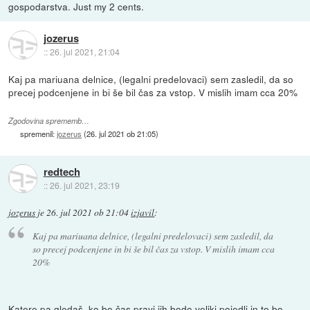
gospodarstva. Just my 2 cents.
jozerus
::
26. jul 2021, 21:04
Kaj pa mariuana delnice, (legalni predelovaci) sem zasledil, da so
precej podcenjene in bi še bil čas za vstop. V mislih imam cca 20%
Zgodovina sprememb…
spremenil:
jozerus
(
26. jul 2021 ob 21:05
)
redtech
::
26. jul 2021, 23:19
jozerus
je
26. jul 2021 ob 21:04
izjavil
:
Kaj pa mariuana delnice, (legalni predelovaci) sem zasledil, da
so precej podcenjene in bi še bil čas za vstop. V mislih imam cca
20%
Katere pa gledaš, ko bo čas pravi jih bodo veliki pojedli in to bo