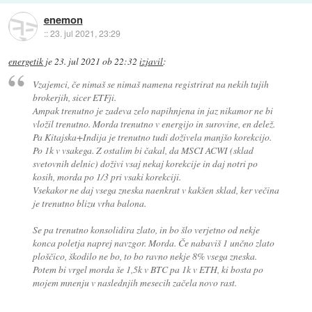
enemon
::
23. jul 2021, 23:29
energetik
je
23. jul 2021 ob 22:32
izjavil
:
Vzajemci, če nimaš se nimaš namena registrirat na nekih tujih
brokerjih, sicer ETFji.
Ampak trenutno je zadeva zelo napihnjena in jaz nikamor ne bi
vložil trenutno. Morda trenutno v energijo in surovine, en delež.
Pa Kitajska+Indija je trenutno tudi doživela manjšo korekcijo.
Po 1k v vsakega. Z ostalim bi čakal, da MSCI ACWI (sklad
svetovnih delnic) doživi vsaj nekaj korekcije in daj notri po
kosih, morda po 1/3 pri vsaki korekciji.
Vsekakor ne daj vsega zneska naenkrat v kakšen sklad, ker večina
je trenutno blizu vrha balona.
Se pa trenutno konsolidira zlato, in bo šlo verjetno od nekje
konca poletja naprej navzgor. Morda. Če nabaviš 1 unčno zlato
ploščico, škodilo ne bo, to bo ravno nekje 8% vsega zneska.
Potem bi vrgel morda še 1,5k v BTC pa 1k v ETH, ki bosta po
mojem mnenju v naslednjih mesecih začela novo rast.