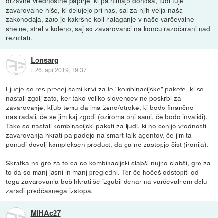
državne vrednostne papirje, ki pa nimajo donosa, tudi tuje
zavarovalne hiše, ki delujejo pri nas, saj za njih velja naša
zakonodaja, zato je kakršno koli nalaganje v naše varčevalne
sheme, strel v koleno, saj so zavarovanci na koncu razočarani nad
rezultati.
Lonsarg
::
26. apr 2019, 19:37
Ljudje so res precej sami krivi za te "kombinacijske" pakete, ki so
nastali zgolj zato, ker tako veliko slovencev ne poskrbi za
zavarovanje, kljub temu da ima ženo/otroke, ki bodo finančno
nastradali, če se jim kaj zgodi (oziroma oni sami, če bodo invalidi).
Tako so nastali kombinacijski paketi za ljudi, ki ne cenijo vrednosti
zavarovanja hkrati pa padejo na smart talk agentov, če jim ta
ponudi dovolj kompleksen product, da ga ne zastopjo čist (ironija).
Skratka ne gre za to da so kombinacijski slabši nujno slabši, gre za
to da so manj jasni in manj pregledni. Ter če hočeš odstopiti od
tega zavarovanja boš hkrati še izgubil denar na varčevalnem delu
zaradi predčasnega izstopa.
MIHAc27