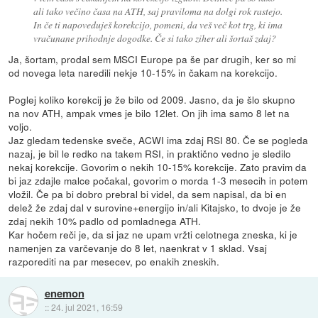
ali tako večino časa na ATH, saj praviloma na dolgi rok rastejo.
In če ti napoveduješ korekcijo, pomeni, da veš več kot trg, ki ima
vračunane prihodnje dogodke. Če si tako ziher ali šortaš zdaj?
Ja, šortam, prodal sem MSCI Europe pa še par drugih, ker so mi
od novega leta naredili nekje 10-15% in čakam na korekcijo.
Poglej koliko korekcij je že bilo od 2009. Jasno, da je šlo skupno
na nov ATH, ampak vmes je bilo 12let. On jih ima samo 8 let na
voljo.
Jaz gledam tedenske sveče, ACWI ima zdaj RSI 80. Če se pogleda
nazaj, je bil le redko na takem RSI, in praktično vedno je sledilo
nekaj korekcije. Govorim o nekih 10-15% korekcije. Zato pravim da
bi jaz zdajle malce počakal, govorim o morda 1-3 mesecih in potem
vložil. Če pa bi dobro prebral bi videl, da sem napisal, da bi en
delež že zdaj dal v surovine+energijo in/ali Kitajsko, to dvoje je že
zdaj nekih 10% padlo od pomladnega ATH.
Kar hočem reči je, da si jaz ne upam vržti celotnega zneska, ki je
namenjen za varčevanje do 8 let, naenkrat v 1 sklad. Vsaj
razporediti na par mesecev, po enakih zneskih.
enemon
::
24. jul 2021, 16:59