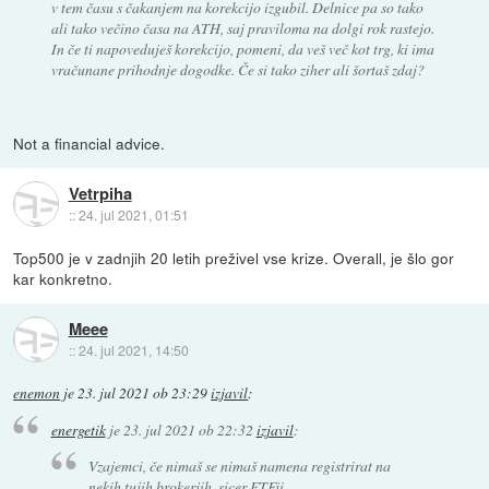
v tem času s čakanjem na korekcijo izgubil. Delnice pa so tako
ali tako večino časa na ATH, saj praviloma na dolgi rok rastejo.
In če ti napoveduješ korekcijo, pomeni, da veš več kot trg, ki ima
vračunane prihodnje dogodke. Če si tako ziher ali šortaš zdaj?
Not a financial advice.
Vetrpiha
::
24. jul 2021, 01:51
Top500 je v zadnjih 20 letih preživel vse krize. Overall, je šlo gor
kar konkretno.
Meee
::
24. jul 2021, 14:50
enemon
je
23. jul 2021 ob 23:29
izjavil
:
energetik
je
23. jul 2021 ob 22:32
izjavil
:
Vzajemci, če nimaš se nimaš namena registrirat na
nekih tujih brokerjih, sicer ETFji.