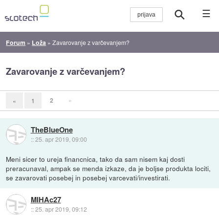
☰
Forum
»
Loža
»
Zavarovanje z varčevanjem?
Zavarovanje z varčevanjem?
2
»
«
1
TheBlueOne
::
25. apr 2019, 09:00
Meni sicer to ureja financnica, tako da sam nisem kaj dosti
preracunaval, ampak se menda izkaze, da je boljse produkta lociti,
se zavarovati posebej in posebej varcevati/investirati.
MIHAc27
::
25. apr 2019, 09:12