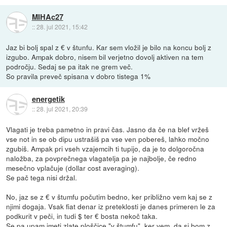
MIHAc27
::
28. jul 2021, 15:42
Jaz bi bolj spal z € v štunfu. Kar sem vložil je bilo na koncu bolj z
izgubo. Ampak dobro, nisem bil verjetno dovolj aktiven na tem
področju. Sedaj se pa itak ne grem več.
So pravila preveč spisana v dobro tistega 1%
energetik
::
28. jul 2021, 20:39
Vlagati je treba pametno in pravi čas. Jasno da če na blef vržeš
vse not in se ob dipu ustrašiš pa vse ven pobereš, lahko močno
zgubiš. Ampak pri vseh vzajemcih ti tupijo, da je to dolgoročna
naložba, za povprečnega vlagatelja pa je najbolje, če redno
mesečno vplačuje (dollar cost averaging).
Se pač tega nisi držal.
No, jaz se z € v štumfu počutim bedno, ker približno vem kaj se z
njimi dogaja. Vsak fiat denar iz preteklosti je danes primeren le za
podkurit v peči, in tudi $ ter € bosta nekoč taka.
Se pa upam imeti zlate ploščice "v štumfu", ker vem, da si bom z