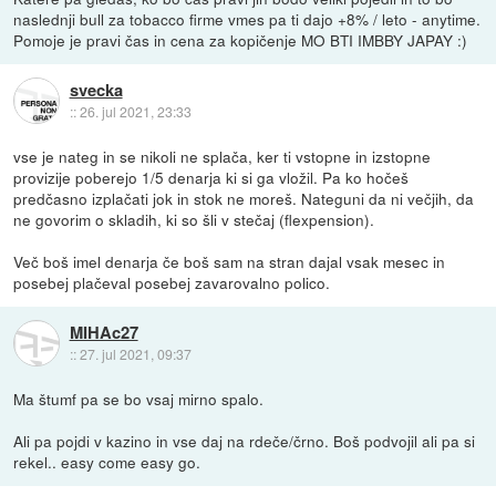
naslednji bull za tobacco firme vmes pa ti dajo +8% / leto - anytime.
Pomoje je pravi čas in cena za kopičenje MO BTI IMBBY JAPAY :)
svecka
::
26. jul 2021, 23:33
vse je nateg in se nikoli ne splača, ker ti vstopne in izstopne
provizije poberejo 1/5 denarja ki si ga vložil. Pa ko hočeš
predčasno izplačati jok in stok ne moreš. Nateguni da ni večjih, da
ne govorim o skladih, ki so šli v stečaj (flexpension).
Več boš imel denarja če boš sam na stran dajal vsak mesec in
posebej plačeval posebej zavarovalno polico.
MIHAc27
::
27. jul 2021, 09:37
Ma štumf pa se bo vsaj mirno spalo.
Ali pa pojdi v kazino in vse daj na rdeče/črno. Boš podvojil ali pa si
rekel.. easy come easy go.