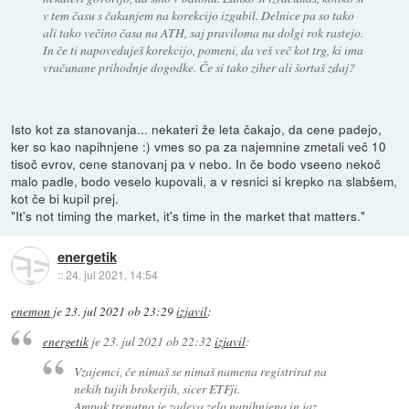
v tem času s čakanjem na korekcijo izgubil. Delnice pa so tako
ali tako večino časa na ATH, saj praviloma na dolgi rok rastejo.
In če ti napoveduješ korekcijo, pomeni, da veš več kot trg, ki ima
vračunane prihodnje dogodke. Če si tako ziher ali šortaš zdaj?
Isto kot za stanovanja... nekateri že leta čakajo, da cene padejo,
ker so kao napihnjene :) vmes so pa za najemnine zmetali več 10
tisoč evrov, cene stanovanj pa v nebo. In če bodo vseeno nekoč
malo padle, bodo veselo kupovali, a v resnici si krepko na slabšem,
kot če bi kupil prej.
"It's not timing the market, it's time in the market that matters."
energetik
::
24. jul 2021, 14:54
enemon
je
23. jul 2021 ob 23:29
izjavil
:
energetik
je
23. jul 2021 ob 22:32
izjavil
:
Vzajemci, če nimaš se nimaš namena registrirat na
nekih tujih brokerjih, sicer ETFji.
Ampak trenutno je zadeva zelo napihnjena in jaz