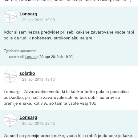
Lonsarg
::
29. apr 2019, 19:00
Kdor si sam nezna predvidet pri sebi kakšne zavarovane vsote rabi
bolje da tudi k nobenemu strokovnjaku ne gre.
Zgodovina sprememb…
spremenil:
Lonsarg
(
29. apr 2019 ob 19:00
)
solatko
::
29. apr 2019, 19:13
Lonsarg - Zavarovalne vsote, ki bi kolikor toliko pokrile posledice
poškodbe, pri naših zavarovalnicah ne boš dobil, če prav so
premije enake, kot v A, so tam te vsote vsaj 10x
Lonsarg
::
30. apr 2019, 23:42
Za smrt so premije precej nizke, vsota ki jo rabiš je da pokrije kake