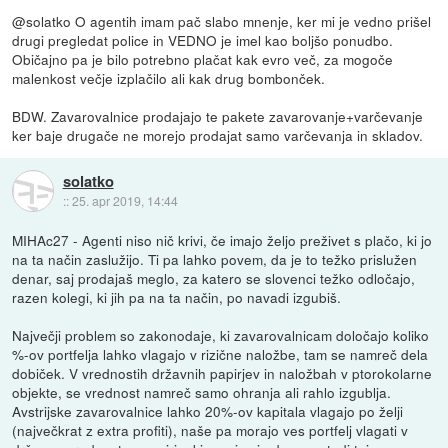
@solatko O agentih imam pač slabo mnenje, ker mi je vedno prišel
drugi pregledat police in VEDNO je imel kao boljšo ponudbo.
Običajno pa je bilo potrebno plačat kak evro več, za mogoče
malenkost večje izplačilo ali kak drug bombonček.
BDW. Zavarovalnice prodajajo te pakete zavarovanje+varčevanje
ker baje drugače ne morejo prodajat samo varčevanja in skladov.
solatko
::
25. apr 2019, 14:44
MIHAc27 - Agenti niso nič krivi, če imajo željo preživet s plačo, ki jo
na ta način zaslužijo. Ti pa lahko povem, da je to težko prislužen
denar, saj prodajaš meglo, za katero se slovenci težko odločajo,
razen kolegi, ki jih pa na ta način, po navadi izgubiš.
Največji problem so zakonodaje, ki zavarovalnicam določajo koliko
%-ov portfelja lahko vlagajo v rizične naložbe, tam se namreč dela
dobiček. V vrednostih državnih papirjev in naložbah v ptorokolarne
objekte, se vrednost namreč samo ohranja ali rahlo izgublja.
Avstrijske zavarovalnice lahko 20%-ov kapitala vlagajo po želji
(največkrat z extra profiti), naše pa morajo ves portfelj vlagati v