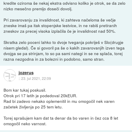
kredite oziroma še nekaj ekstra odvisno koliko je otrok, se da zelo
nizko mesečno premijo doseči dovolj.
Pri zavarovanju za invalidnost, ki zahteva načeloma še večje
zneske imaš pa itak stopenjske lestvice, in ne rabiš pretiranih
zneskov za precej visoka izplačila če je invalidnost nad 50%.
Skratka zelo poceni lahko to dvoje tveganja pokriješ v Slo(drugje
nisem gledal). Če si govoril pa še o kakih zavarovanjih izven tega
dvojga se pa strinjam, to so pa sami nategi in se ne splača, torej
razna nezgodna in za bolezni in podobno, samo stran.
jozerus
::
23. jul 2021, 22:09
Bom kar tukaj poskusil.
Otrok pri 17 letih je podedoval 20kEUR.
Rad bi zadevo nekako oplemenitil in mu omogočil nek varen
začetek življenja po 25 tem letu.
Torej sprašujem kam dat ta denar da bo varen in čez cca 8 let
omogočil neko varnost.