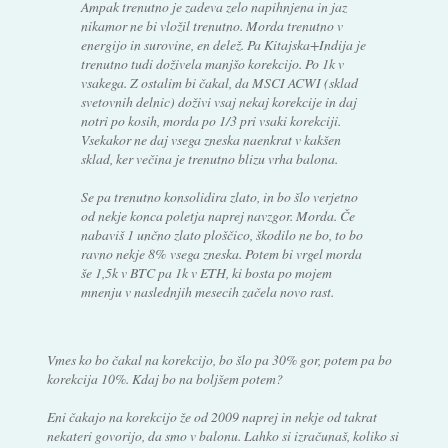
Ampak trenutno je zadeva zelo napihnjena in jaz
nikamor ne bi vložil trenutno. Morda trenutno v
energijo in surovine, en delež. Pa Kitajska+Indija je
trenutno tudi doživela manjšo korekcijo. Po 1k v
vsakega. Z ostalim bi čakal, da MSCI ACWI (sklad
svetovnih delnic) doživi vsaj nekaj korekcije in daj
notri po kosih, morda po 1/3 pri vsaki korekciji.
Vsekakor ne daj vsega zneska naenkrat v kakšen
sklad, ker večina je trenutno blizu vrha balona.
Se pa trenutno konsolidira zlato, in bo šlo verjetno
od nekje konca poletja naprej navzgor. Morda. Če
nabaviš 1 unčno zlato ploščico, škodilo ne bo, to bo
ravno nekje 8% vsega zneska. Potem bi vrgel morda
še 1,5k v BTC pa 1k v ETH, ki bosta po mojem
mnenju v naslednjih mesecih začela novo rast.
Vmes ko bo čakal na korekcijo, bo šlo pa 30% gor, potem pa bo
korekcija 10%. Kdaj bo na boljšem potem?
Eni čakajo na korekcijo že od 2009 naprej in nekje od takrat
nekateri govorijo, da smo v balonu. Lahko si izračunaš, koliko si