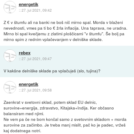
energetik
::
27. jul 2021, 09:42
Z € v štumfu ali na banki ne boš nič mirno spal. Morda v blaženi
nevednosti, vmes pa ti bo € žrla inflacija. Una taprava, ne uradna.
Mirno bi spal kvečjemu z zlatimi ploščicami "v štumfu". Še bolj pa
mirno spim z rednim vplačevanjem v delniške sklade.
rebex
::
27. jul 2021, 09:47
V kakšne delniške sklade pa vplačuješ (slo, tujina)?
energetik
::
27. jul 2021, 09:58
Zaenkrat v svetovni sklad, potem sklad EU delnic,
surovine+energija, zdravstvo, Kitajska+Indija. Ker občasno
balansiram med njimi.
Ne vem pa če ne bom končal samo z svetovnim skladom + morda
surovine za začimbo. Je treba manj mislit, pač ko je padec, vržeš
kaj dodatnega notri.