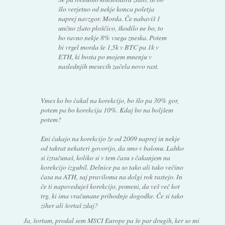
šlo verjetno od nekje konca poletja
naprej navzgor. Morda. Če nabaviš 1
unčno zlato ploščico, škodilo ne bo, to
bo ravno nekje 8% vsega zneska. Potem
bi vrgel morda še 1,5k v BTC pa 1k v
ETH, ki bosta po mojem mnenju v
naslednjih mesecih začela novo rast.
Vmes ko bo čakal na korekcijo, bo šlo pa 30% gor,
potem pa bo korekcija 10%. Kdaj bo na boljšem
potem?
Eni čakajo na korekcijo že od 2009 naprej in nekje
od takrat nekateri govorijo, da smo v balonu. Lahko
si izračunaš, koliko si v tem času s čakanjem na
korekcijo izgubil. Delnice pa so tako ali tako večino
časa na ATH, saj praviloma na dolgi rok rastejo. In
če ti napoveduješ korekcijo, pomeni, da veš več kot
trg, ki ima vračunane prihodnje dogodke. Če si tako
ziher ali šortaš zdaj?
Ja, šortam, prodal sem MSCI Europe pa še par drugih, ker so mi