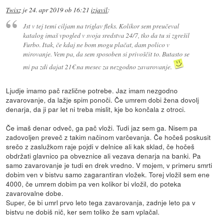
Twixz
je
24. apr 2019 ob 16:21
izjavil
:
Jst v tej temi ciljam na triglav fleks. Kolikor sem preučeval
katalog imaš vpogled v svoja sredstva 24/7, tko da tu si zgrešil
Furbo. Itak, če kdaj ne bom mogu plačat, dam polico v
mirovanje. Vem pa, da sem sposoben si privoščit to. Butasto se
mi pa zdi dajat 21€ na mesec za nezgodno zavarovanje.
Ljudje imamo pač različne potrebe. Jaz imam nezgodno
zavarovanje, da lažje spim ponoči. Če umrem dobi žena dovolj
denarja, da ji par let ni treba mislit, kje bo končala z otroci.
Če imaš denar odveč, ga pač vloži. Tudi jaz sem ga. Nisem pa
zadovoljen preveč z takim načinom varčevanja. Če hočeš poskusit
srečo z zaslužkom raje pojdi v delnice ali kak sklad, če hočeš
obdržati glavnico pa obveznice ali vezava denarja na banki. Pa
samo zavarovanje je tudi en drek vredno. V mojem, v primeru smrti
dobim ven v bistvu samo zagarantiran vložek. Torej vložil sem ene
4000, če umrem dobim pa ven kolikor bi vložil, do poteka
zavarovalne dobe.
Super, če bi umrl prvo leto tega zavarovanja, zadnje leto pa v
bistvu ne dobiš nič, ker sem toliko že sam vplačal.