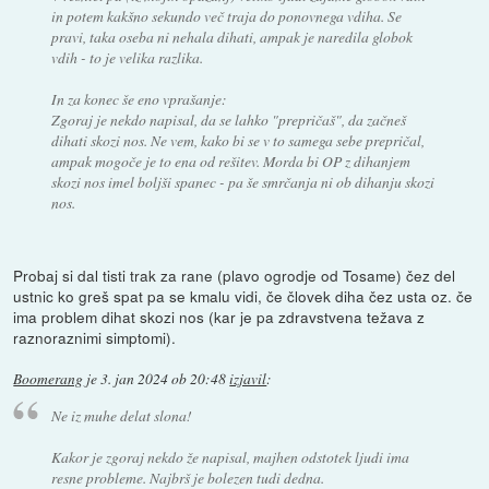
in potem kakšno sekundo več traja do ponovnega vdiha. Se
pravi, taka oseba ni nehala dihati, ampak je naredila globok
vdih - to je velika razlika.
In za konec še eno vprašanje:
Zgoraj je nekdo napisal, da se lahko "prepričaš", da začneš
dihati skozi nos. Ne vem, kako bi se v to samega sebe prepričal,
ampak mogoče je to ena od rešitev. Morda bi OP z dihanjem
skozi nos imel boljši spanec - pa še smrčanja ni ob dihanju skozi
nos.
Probaj si dal tisti trak za rane (plavo ogrodje od Tosame) čez del
ustnic ko greš spat pa se kmalu vidi, če človek diha čez usta oz. če
ima problem dihat skozi nos (kar je pa zdravstvena težava z
raznoraznimi simptomi).
Boomerang
je
3. jan 2024 ob 20:48
izjavil
:
Ne iz muhe delat slona!
Kakor je zgoraj nekdo že napisal, majhen odstotek ljudi ima
resne probleme. Najbrš je bolezen tudi dedna.