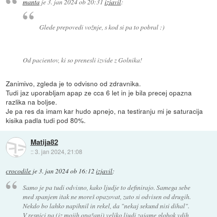
manta
je
3. jan 2024 ob 20:31
izjavil
:
Glede prepovedi vožnje, s kod si pa to pobral :)
Od pacientov, ki so prenesli izvide z Golnika!
Zanimivo, zgleda je to odvisno od zdravnika.
Tudi jaz uporabljam apap ze cca 6 let in je bila precej opazna
razlika na boljse.
Je pa res da imam kar hudo apnejo, na testiranju mi je saturacija
kisika padla tudi pod 80%.
Matija82
::
3. jan 2024, 21:08
crocodile
je
3. jan 2024 ob 16:12
izjavil
:
Samo je pa tudi odvisno, kako ljudje to definirajo. Samega sebe
med spanjem itak ne moreš opazovat, zato si odvisen od drugih.
Nekdo bo lahko napihnil in rekel, da "nekaj sekund nisi dihal".
V resnici pa (iz mojih opažanj) veliko ljudi zajame globok vdih