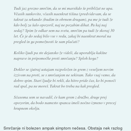
Tudi jaz grozno smrčim, da se mi marsikdo še približat ne upa.
Včasih sunkovito, včasih naenkrat tišina (predvidevam, da se
takrat za sekundo zbudim in obrnem drugam), pa me je tudi že
kdo bolj za šalo opozoril, naj ne pozabim dihat. Pa kaj naj
sedaj? Spim že odkar sem na svetu, smrčim pa tudi že skoraj 30
let. Če je do sedaj bilo vse v redu, zakaj bi naenkrat moral na
pregled in ga pomožnosti še sam plačati?
Koliko ljudi pa ste dejansko že videli, da uporablja kakšne
naprave in pripomočke proti smrčanju? Sploh koga?
Dokler se zjutraj ustajam razpoložen in grem z veseljem novim
izzivom na proti, se s smrčanjem ne sekiram. Tako vsaj vemo, da
dobro spim. Stari ljudje bi rekli, da hitro pride čas, ko bi ponoči
rad spal, pa ne moreš. Takrat bo treba na kak pregled.
Sčasoma sem se navadil, če kam grem z družbo, druge prej
opozorim, da bodo namesto spanca imeli nočno izmeno v precej
hrupnem okolju.
Smrčanje ni bolezen ampak simptom nečesa. Obstaja nek razlog