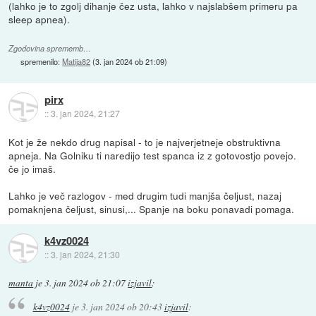
(lahko je to zgolj dihanje čez usta, lahko v najslabšem primeru pa
sleep apnea).
Zgodovina sprememb…
spremenilo:
Matija82
(
3. jan 2024 ob 21:09
)
pirx
::
3. jan 2024, 21:27
Kot je že nekdo drug napisal - to je najverjetneje obstruktivna
apneja. Na Golniku ti naredijo test spanca iz z gotovostjo povejo.
če jo imaš.
Lahko je več razlogov - med drugim tudi manjša čeljust, nazaj
pomaknjena čeljust, sinusi,... Spanje na boku ponavadi pomaga.
k4vz0024
::
3. jan 2024, 21:30
manta
je
3. jan 2024 ob 21:07
izjavil
:
k4vz0024
je
3. jan 2024 ob 20:43
izjavil
: