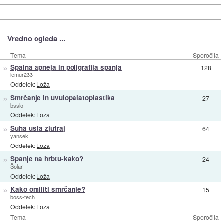
Vredno ogleda ...
Tema
Sporočila
»
Spalna apneja in poligrafija spanja
128
lemur233
Oddelek:
Loža
»
Smrčanje in uvulopalatoplastika
27
bsslo
Oddelek:
Loža
»
Suha usta zjutraj
64
yansek
Oddelek:
Loža
»
Spanje na hrbtu-kako?
24
Šolar
Oddelek:
Loža
»
Kako omiliti smrčanje?
15
boss-tech
Oddelek:
Loža
Tema
Sporočila