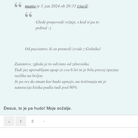
manta
je
3. jan 2024 ob 20:31
izjavil
:
Glede prepovedi vožnje, s kod si pa to
pobral :)
Od pacientov, ki so prenesli izvide z Golnika!
Zanimivo, zgleda je to odvisno od zdravnika.
Tudi jaz uporabljam apap ze cca 6 let in je bila precej opazna
razlika na boljse.
Je pa res da imam kar hudo apnejo, na testiranju mi je
saturacija kisika padla tudi pod 80%.
Đesus, to je pa hudo! Moje sožalje.
2
»
«
1