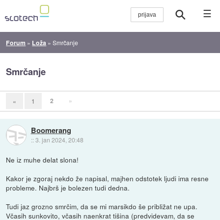
☰
Forum
»
Loža
»
Smrčanje
Smrčanje
2
»
«
1
Boomerang
::
3. jan 2024, 20:48
Ne iz muhe delat slona!
Kakor je zgoraj nekdo že napisal, majhen odstotek ljudi ima resne
probleme. Najbrš je bolezen tudi dedna.
Tudi jaz grozno smrčim, da se mi marsikdo še približat ne upa.
Včasih sunkovito, včasih naenkrat tišina (predvidevam, da se