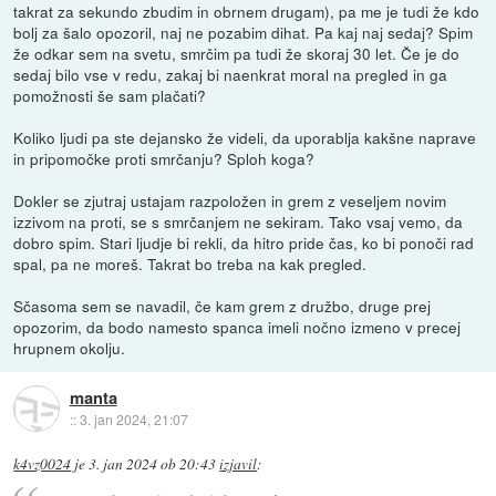
takrat za sekundo zbudim in obrnem drugam), pa me je tudi že kdo
bolj za šalo opozoril, naj ne pozabim dihat. Pa kaj naj sedaj? Spim
že odkar sem na svetu, smrčim pa tudi že skoraj 30 let. Če je do
sedaj bilo vse v redu, zakaj bi naenkrat moral na pregled in ga
pomožnosti še sam plačati?
Koliko ljudi pa ste dejansko že videli, da uporablja kakšne naprave
in pripomočke proti smrčanju? Sploh koga?
Dokler se zjutraj ustajam razpoložen in grem z veseljem novim
izzivom na proti, se s smrčanjem ne sekiram. Tako vsaj vemo, da
dobro spim. Stari ljudje bi rekli, da hitro pride čas, ko bi ponoči rad
spal, pa ne moreš. Takrat bo treba na kak pregled.
Sčasoma sem se navadil, če kam grem z družbo, druge prej
opozorim, da bodo namesto spanca imeli nočno izmeno v precej
hrupnem okolju.
manta
::
3. jan 2024, 21:07
k4vz0024
je
3. jan 2024 ob 20:43
izjavil
: