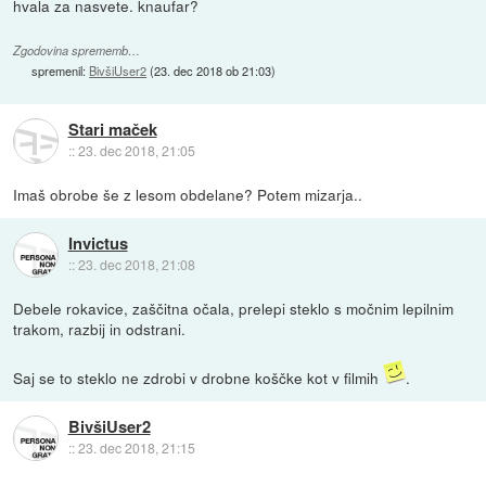
hvala za nasvete. knaufar?
Zgodovina sprememb…
spremenil:
BivšiUser2
(
23. dec 2018 ob 21:03
)
Stari maček
::
23. dec 2018, 21:05
Imaš obrobe še z lesom obdelane? Potem mizarja..
Invictus
::
23. dec 2018, 21:08
Debele rokavice, zaščitna očala, prelepi steklo s močnim lepilnim
trakom, razbij in odstrani.
Saj se to steklo ne zdrobi v drobne koščke kot v filmih
.
BivšiUser2
::
23. dec 2018, 21:15