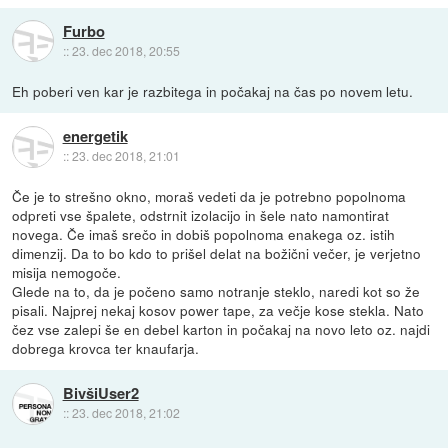
Furbo
::
23. dec 2018, 20:55
Eh poberi ven kar je razbitega in počakaj na čas po novem letu.
energetik
::
23. dec 2018, 21:01
Če je to strešno okno, moraš vedeti da je potrebno popolnoma
odpreti vse špalete, odstrnit izolacijo in šele nato namontirat
novega. Če imaš srečo in dobiš popolnoma enakega oz. istih
dimenzij. Da to bo kdo to prišel delat na božični večer, je verjetno
misija nemogoče.
Glede na to, da je počeno samo notranje steklo, naredi kot so že
pisali. Najprej nekaj kosov power tape, za večje kose stekla. Nato
čez vse zalepi še en debel karton in počakaj na novo leto oz. najdi
dobrega krovca ter knaufarja.
BivšiUser2
::
23. dec 2018, 21:02