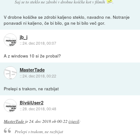
Saj se to steklo ne zdrobi v drobne koščke kot v filmih
.
V drobne koščke se zdrobi kaljeno steklo, navadno ne. Notranje
ponavadi ni kaljeno, če bi bilo, ga ne bi bilo več gor.
jb_j
::
24. dec 2018, 00:07
A z windows 10 si že probal?
MasterTade
::
24. dec 2018, 00:22
Prelepi s trakom, ne razbijat
BivšiUser2
::
28. dec 2018, 00:48
MasterTade
je
24. dec 2018 ob 00:22
izjavil
:
Prelepi s trakom, ne razbijat