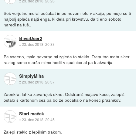
::
23. dec 2018, 20:28
Boš verjetno moral počakat in po novem letu v akcijo, po moje se ti
najbolj splača najti enga, ki dela pri krovstvu, da ti eno soboto
naredi na fuš..
BivšiUser2
::
23. dec 2018, 20:33
Pa vseeno, malo nevarno mi zgleda to steklo. Trenutno mata sicer
razlog samo starša mimo hodit v spalnico al pa k akvariju.
SimplyMiha
::
23. dec 2018, 20:37
Zaenkrat lahko zavaruješ okno. Odstraniš majave kose, zalepiš
ostalo s kartonom čez pa bo že počakalo na konec praznikov.
Stari maček
::
23. dec 2018, 20:45
Zalepi steklo z lepilnim trakom.