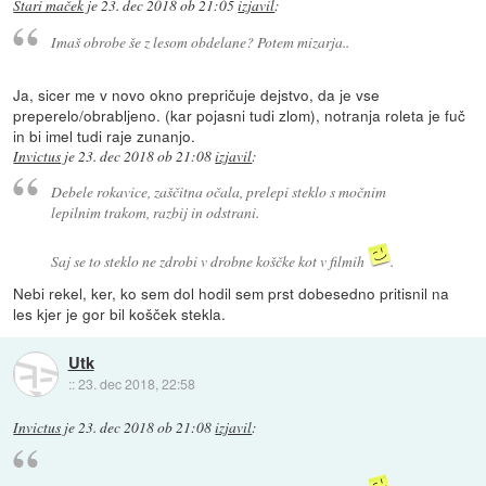
Stari maček
je
23. dec 2018 ob 21:05
izjavil
:
Imaš obrobe še z lesom obdelane? Potem mizarja..
Ja, sicer me v novo okno prepričuje dejstvo, da je vse
preperelo/obrabljeno. (kar pojasni tudi zlom), notranja roleta je fuč
in bi imel tudi raje zunanjo.
Invictus
je
23. dec 2018 ob 21:08
izjavil
:
Debele rokavice, zaščitna očala, prelepi steklo s močnim
lepilnim trakom, razbij in odstrani.
Saj se to steklo ne zdrobi v drobne koščke kot v filmih
.
Nebi rekel, ker, ko sem dol hodil sem prst dobesedno pritisnil na
les kjer je gor bil košček stekla.
Utk
::
23. dec 2018, 22:58
Invictus
je
23. dec 2018 ob 21:08
izjavil
: