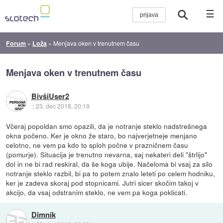
☰
Forum
»
Loža
»
Menjava oken v trenutnem času
Menjava oken v trenutnem času
BivšiUser2
::
23. dec 2018, 20:19
Včeraj popoldan smo opazili, da je notranje steklo nadstrešnega
okna počeno. Ker je okno že staro, bo najverjetneje menjano
celotno, ne vem pa kdo to sploh počne v prazničnem času
(pomurje). Situacija je trenutno nevarna, saj nekateri deli "štrlijo"
dol in ne bi rad reskiral, da še koga ubije. Načeloma bi vsaj za silo
notranje steklo razbil, bi pa to potem znalo leteti po celem hodniku,
ker je zadeva skoraj pod stopnicami. Jutri sicer skočim takoj v
akcijo, da vsaj odstranim steklo, ne vem pa koga poklicati.
Dimnik