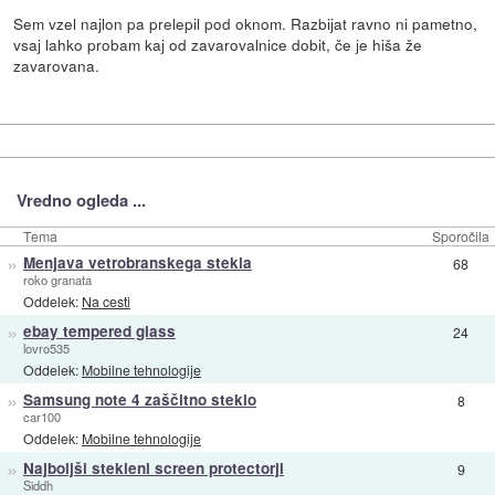
Sem vzel najlon pa prelepil pod oknom. Razbijat ravno ni pametno,
vsaj lahko probam kaj od zavarovalnice dobit, če je hiša že
zavarovana.
Vredno ogleda ...
Tema
Sporočila
»
Menjava vetrobranskega stekla
68
roko granata
Oddelek:
Na cesti
»
ebay tempered glass
24
lovro535
Oddelek:
Mobilne tehnologije
»
Samsung note 4 zaščitno steklo
8
car100
Oddelek:
Mobilne tehnologije
»
Najboljši stekleni screen protectorji
9
Siddh