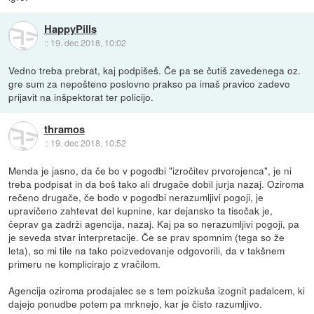
HappyPills
::
19. dec 2018, 10:02
Vedno treba prebrat, kaj podpišeš. Če pa se čutiš zavedenega oz.
gre sum za nepošteno poslovno prakso pa imaš pravico zadevo
prijavit na inšpektorat ter policijo.
thramos
::
19. dec 2018, 10:52
Menda je jasno, da če bo v pogodbi "izročitev prvorojenca", je ni
treba podpisat in da boš tako ali drugače dobil jurja nazaj. Oziroma
rečeno drugače, če bodo v pogodbi nerazumljivi pogoji, je
upravičeno zahtevat del kupnine, kar dejansko ta tisočak je,
čeprav ga zadrži agencija, nazaj. Kaj pa so nerazumljivi pogoji, pa
je seveda stvar interpretacije. Če se prav spomnim (tega so že
leta), so mi tile na tako poizvedovanje odgovorili, da v takšnem
primeru ne komplicirajo z vračilom.
Agencija oziroma prodajalec se s tem poizkuša izognit padalcem, ki
dajejo ponudbe potem pa mrknejo, kar je čisto razumljivo.