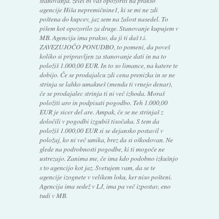
stanovanja. želel bi vas opozoriti na prakso
agencije Hiša nepremičnine1, ki se mi ne zdi
poštena do kupcev, jaz sem na žalost nasedel. To
pišem kot opozorilo za druge. Stanovanje kupujem v
MB. Agencija ima prakso, da ji ti daš t.i.
ZAVEZUJOČO PONUDBO, to pomeni, da poveš
koliko si pripravljen za stanovanje dati in na to
položiš 1.000,00 EUR. In to so limance, na katere te
dobijo. Če se prodajalcu zdi cena prenizka in se ne
strinja se lahko umakneš (menda ti vrnejo denar),
če se prodajalec strinja ti ni več izhoda. Moraš
položiti aro in podpisati pogodbo. Teh 1.000,00
EUR je sicer del are. Ampak, če se ne strinjaš z
določili v pogodbi izgubiš tisočaka. S tem da
položiš 1.000,00 EUR si se dejansko postavil v
položaj, ko ni več umika, brez da si oškodovan. Ne
glede na podrobnosti pogodbe, ki ti mogoče ne
ustrezajo. Zanima me, če ima kdo podobno izkušnjo
s to agencijo kot jaz. Svetujem vam, da se te
agencije izognete v velikem loku, ker niso pošteni.
Agencija ima sedež v LJ, ima pa več izpostav, eno
tudi v MB.