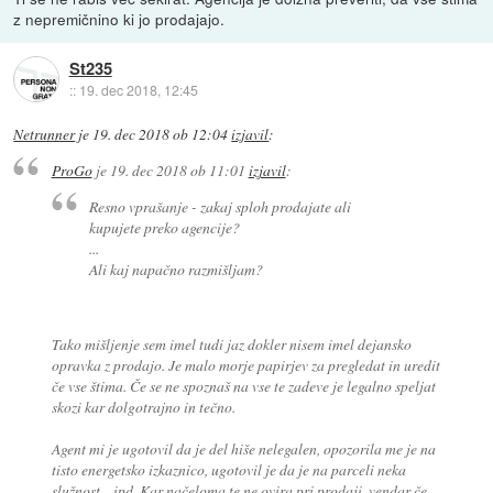
z nepremičnino ki jo prodajajo.
St235
::
19. dec 2018, 12:45
Netrunner
je
19. dec 2018 ob 12:04
izjavil
:
ProGo
je
19. dec 2018 ob 11:01
izjavil
:
Resno vprašanje - zakaj sploh prodajate ali
kupujete preko agencije?
...
Ali kaj napačno razmišljam?
Tako mišljenje sem imel tudi jaz dokler nisem imel dejansko
opravka z prodajo. Je malo morje papirjev za pregledat in uredit
če vse štima. Če se ne spoznaš na vse te zadeve je legalno speljat
skozi kar dolgotrajno in tečno.
Agent mi je ugotovil da je del hiše nelegalen, opozorila me je na
tisto energetsko izkaznico, ugotovil je da je na parceli neka
služnost .. ipd. Kar načeloma te ne ovira pri prodaji, vendar če