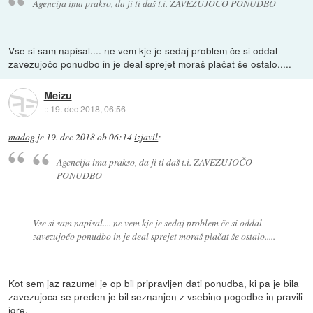
Agencija ima prakso, da ji ti daš t.i. ZAVEZUJOČO PONUDBO
Vse si sam napisal.... ne vem kje je sedaj problem če si oddal
zavezujočo ponudbo in je deal sprejet moraš plačat še ostalo.....
Meizu
::
19. dec 2018, 06:56
madog
je
19. dec 2018 ob 06:14
izjavil
:
Agencija ima prakso, da ji ti daš t.i. ZAVEZUJOČO
PONUDBO
Vse si sam napisal.... ne vem kje je sedaj problem če si oddal
zavezujočo ponudbo in je deal sprejet moraš plačat še ostalo.....
Kot sem jaz razumel je op bil pripravljen dati ponudba, ki pa je bila
zavezujoca se preden je bil seznanjen z vsebino pogodbe in pravili
igre.