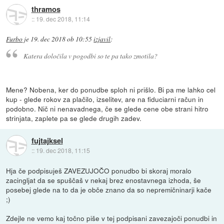
thramos
::
19. dec 2018, 11:14
Furbo
je
19. dec 2018 ob 10:55
izjavil
:
Katera določila v pogodbi so te pa tako zmotila?
Mene? Nobena, ker do ponudbe sploh ni prišlo. Bi pa me lahko cel
kup - glede rokov za plačilo, izselitev, are na fiduciarni račun in
podobno. Nič ni nenavadnega, če se glede cene obe strani hitro
strinjata, zaplete pa se glede drugih zadev.
fujtajksel
::
19. dec 2018, 11:15
Hja če podpisuješ ZAVEZUJOČO ponudbo bi skoraj moralo
zacingljat da se spuščaš v nekaj brez enostavnega izhoda, še
posebej glede na to da je obče znano da so nepremičninarji kače
;)
Zdejle ne vemo kaj točno piše v tej podpisani zavezajoči ponudbi in