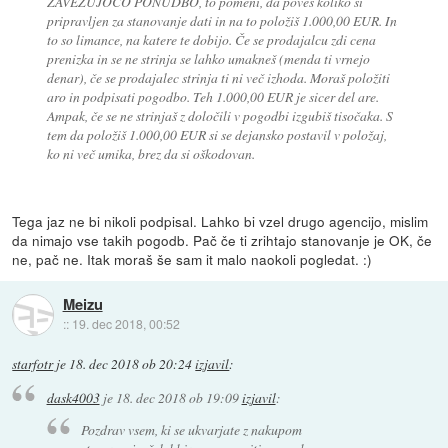
ZAVEZUJOČO PONUDBO, to pomeni, da poveš koliko si
pripravljen za stanovanje dati in na to položiš 1.000,00 EUR. In
to so limance, na katere te dobijo. Če se prodajalcu zdi cena
prenizka in se ne strinja se lahko umakneš (menda ti vrnejo
denar), če se prodajalec strinja ti ni več izhoda. Moraš položiti
aro in podpisati pogodbo. Teh 1.000,00 EUR je sicer del are.
Ampak, če se ne strinjaš z določili v pogodbi izgubiš tisočaka. S
tem da položiš 1.000,00 EUR si se dejansko postavil v položaj,
ko ni več umika, brez da si oškodovan.
Tega jaz ne bi nikoli podpisal. Lahko bi vzel drugo agencijo, mislim
da nimajo vse takih pogodb. Pač če ti zrihtajo stanovanje je OK, če
ne, pač ne. Itak moraš še sam it malo naokoli pogledat. :)
Meizu
::
19. dec 2018, 00:52
starfotr
je
18. dec 2018 ob 20:24
izjavil
:
dask4003
je
18. dec 2018 ob 19:09
izjavil
:
Pozdrav vsem, ki se ukvarjate z nakupom