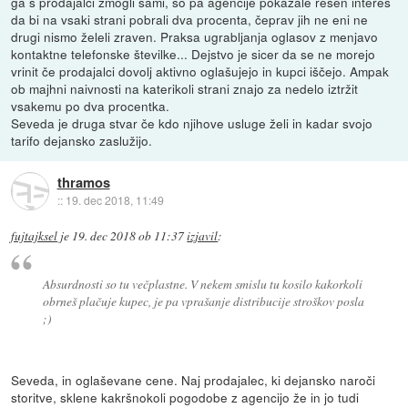
ga s prodajalci zmogli sami, so pa agencije pokazale resen interes
da bi na vsaki strani pobrali dva procenta, čeprav jih ne eni ne
drugi nismo želeli zraven. Praksa ugrabljanja oglasov z menjavo
kontaktne telefonske številke... Dejstvo je sicer da se ne morejo
vrinit če prodajalci dovolj aktivno oglašujejo in kupci iščejo. Ampak
ob majhni naivnosti na katerikoli strani znajo za nedelo iztržit
vsakemu po dva procentka.
Seveda je druga stvar če kdo njihove usluge želi in kadar svojo
tarifo dejansko zaslužijo.
thramos
::
19. dec 2018, 11:49
fujtajksel
je
19. dec 2018 ob 11:37
izjavil
:
Absurdnosti so tu večplastne. V nekem smislu tu kosilo kakorkoli
obrneš plačuje kupec, je pa vprašanje distribucije stroškov posla
;)
Seveda, in oglaševane cene. Naj prodajalec, ki dejansko naroči
storitve, sklene kakršnokoli pogodobe z agencijo že in jo tudi