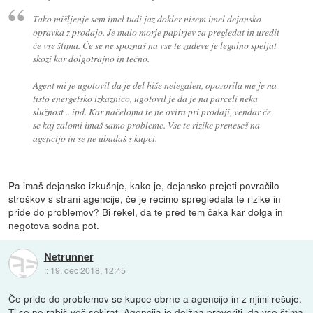
Tako mišljenje sem imel tudi jaz dokler nisem imel dejansko
opravka z prodajo. Je malo morje papirjev za pregledat in uredit
če vse štima. Če se ne spoznaš na vse te zadeve je legalno speljat
skozi kar dolgotrajno in tečno.
Agent mi je ugotovil da je del hiše nelegalen, opozorila me je na
tisto energetsko izkaznico, ugotovil je da je na parceli neka
služnost .. ipd. Kar načeloma te ne ovira pri prodaji, vendar če
se kaj zalomi imaš samo probleme. Vse te rizike preneseš na
agencijo in se ne ubadaš s kupci.
Pa imaš dejansko izkušnje, kako je, dejansko prejeti povračilo
stroškov s strani agencije, če je recimo spregledala te rizike in
pride do problemov? Bi rekel, da te pred tem čaka kar dolga in
negotova sodna pot.
Netrunner
::
19. dec 2018, 12:45
Če pride do problemov se kupce obrne a agencijo in z njimi rešuje.
Ti se ne rabiš več sekirat. Agencija je dolžna preveriti, da vse štima