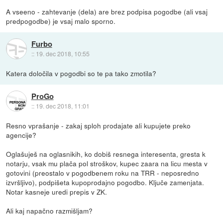
A vseeno - zahtevanje (dela) are brez podpisa pogodbe (ali vsaj
predpogodbe) je vsaj malo sporno.
Furbo
::
19. dec 2018, 10:55
Katera določila v pogodbi so te pa tako zmotila?
ProGo
::
19. dec 2018, 11:01
Resno vprašanje - zakaj sploh prodajate ali kupujete preko
agencije?
Oglašuješ na oglasnikih, ko dobiš resnega interesenta, gresta k
notarju, vsak mu plača pol stroškov, kupec zaara na licu mesta v
gotovini (preostalo v pogodbenem roku na TRR - neposredno
izvršljivo), podpišeta kupoprodajno pogodbo. Ključe zamenjata.
Notar kasneje uredi prepis v ZK.
Ali kaj napačno razmišljam?