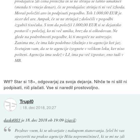
prodajalcu zdi cena prenizka in se ne strinja se lahko umakneš
(menda ti vrnejo denar), če se prodajalec strinja ti ni več izhoda.
Moraš položiti aro in podpisati pogodbo. Teh 1.000,00 EUR je
sicer del are. Ampak, če se ne strinjaš z določili v pogodbi
izgubiš tisočaka. S tem da položiš 1.000,00 EUR si se dejansko
postavil v položaj, ko ni več umika, brez da si oškodovan. Ne
glede na podrobnosti pogodbe, ki ti mogoče ne ustrezajo.
Zanima me, če ima kdo podobno izkušnjo s to agencijo kot jaz.
Svetujem vam, da se te agencije izognete v velikem loku, ker niso
pošteni. Agencija ima sedež v LJ, ima pa več izpostav, eno tudi v
MB.
Wtf? Star si 18+, odgovarjaj za svoja dejanja. Nihče te ni silil ni
podpisati, nič plačati. Vse si naredil prostovoljno.
Trupl0
::
18. dec 2018, 20:27
dask4003
je
18. dec 2018 ob 19:09
izjavil
:
Pozdrav vsem, ki se ukvarjate z nakupom stanovanja. želel bi vas
opozoriti na prakso agencije Hiša nepremičnine1, ki se mi ne zdi