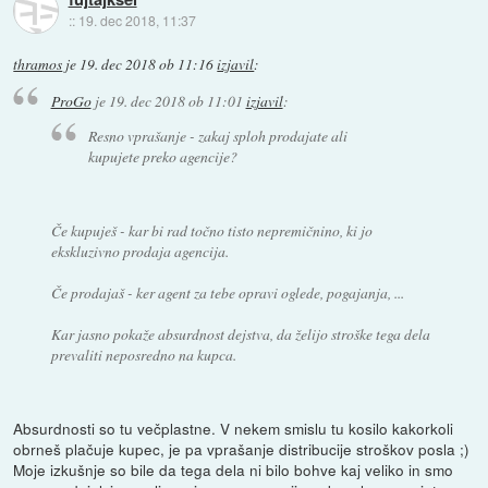
::
19. dec 2018, 11:37
thramos
je
19. dec 2018 ob 11:16
izjavil
:
ProGo
je
19. dec 2018 ob 11:01
izjavil
:
Resno vprašanje - zakaj sploh prodajate ali
kupujete preko agencije?
Če kupuješ - kar bi rad točno tisto nepremičnino, ki jo
ekskluzivno prodaja agencija.
Če prodajaš - ker agent za tebe opravi oglede, pogajanja, ...
Kar jasno pokaže absurdnost dejstva, da želijo stroške tega dela
prevaliti neposredno na kupca.
Absurdnosti so tu večplastne. V nekem smislu tu kosilo kakorkoli
obrneš plačuje kupec, je pa vprašanje distribucije stroškov posla ;)
Moje izkušnje so bile da tega dela ni bilo bohve kaj veliko in smo