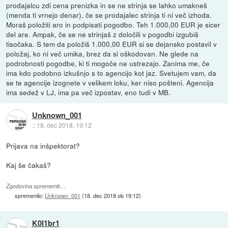
prodajalcu zdi cena prenizka in se ne strinja se lahko umakneš
(menda ti vrnejo denar), če se prodajalec strinja ti ni več izhoda.
Moraš položiti aro in podpisati pogodbo. Teh 1.000,00 EUR je sicer
del are. Ampak, če se ne strinjaš z določili v pogodbi izgubiš
tisočaka. S tem da položiš 1.000,00 EUR si se dejansko postavil v
položaj, ko ni več umika, brez da si oškodovan. Ne glede na
podrobnosti pogodbe, ki ti mogoče ne ustrezajo. Zanima me, če
ima kdo podobno izkušnjo s to agencijo kot jaz. Svetujem vam, da
se te agencije izognete v velikem loku, ker niso pošteni. Agencija
ima sedež v LJ, ima pa več izpostav, eno tudi v MB.
Unknown_001
::
18. dec 2018, 19:12
Prijava na inšpektorat?
Kaj še čakaš?
Zgodovina sprememb…
spremenilo:
Unknown_001
(
18. dec 2018 ob 19:12
)
K0l1br1