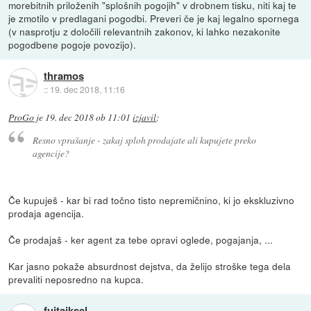
morebitnih priloženih "splošnih pogojih" v drobnem tisku, niti kaj te
je zmotilo v predlagani pogodbi. Preveri če je kaj legalno spornega
(v nasprotju z določili relevantnih zakonov, ki lahko nezakonite
pogodbene pogoje povozijo).
thramos
::
19. dec 2018, 11:16
ProGo
je
19. dec 2018 ob 11:01
izjavil
:
Resno vprašanje - zakaj sploh prodajate ali kupujete preko
agencije?
Če kupuješ - kar bi rad točno tisto nepremičnino, ki jo ekskluzivno
prodaja agencija.
Če prodajaš - ker agent za tebe opravi oglede, pogajanja, ...
Kar jasno pokaže absurdnost dejstva, da želijo stroške tega dela
prevaliti neposredno na kupca.
fujtajksel