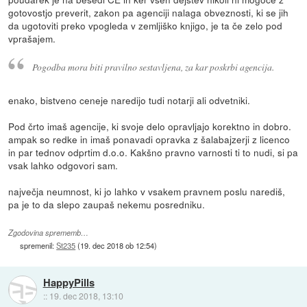
gotovostjo preverit, zakon pa agenciji nalaga obveznosti, ki se jih
da ugotoviti preko vpogleda v zemljiško knjigo, je ta če zelo pod
vprašajem.
Pogodba mora biti pravilno sestavljena, za kar poskrbi agencija.
enako, bistveno ceneje naredijo tudi notarji ali odvetniki.
Pod črto imaš agencije, ki svoje delo opravljajo korektno in dobro.
ampak so redke in imaš ponavadi opravka z šalabajzerji z licenco
in par tednov odprtim d.o.o. Kakšno pravno varnosti ti to nudi, si pa
vsak lahko odgovori sam.
največja neumnost, ki jo lahko v vsakem pravnem poslu narediš,
pa je to da slepo zaupaš nekemu posredniku.
Zgodovina sprememb…
spremenil:
St235
(
19. dec 2018 ob 12:54
)
HappyPills
::
19. dec 2018, 13:10