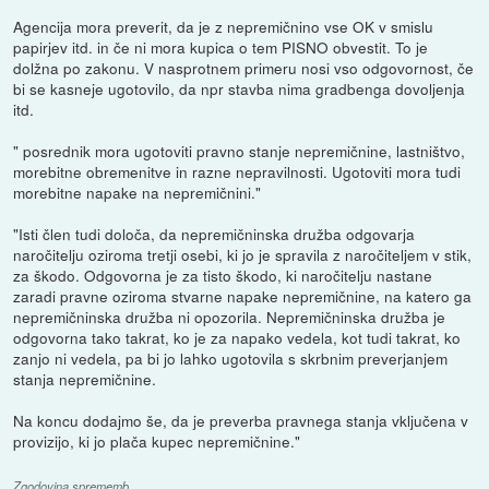
Agencija mora preverit, da je z nepremičnino vse OK v smislu
papirjev itd. in če ni mora kupica o tem PISNO obvestit. To je
dolžna po zakonu. V nasprotnem primeru nosi vso odgovornost, če
bi se kasneje ugotovilo, da npr stavba nima gradbenga dovoljenja
itd.
" posrednik mora ugotoviti pravno stanje nepremičnine, lastništvo,
morebitne obremenitve in razne nepravilnosti. Ugotoviti mora tudi
morebitne napake na nepremičnini."
"Isti člen tudi določa, da nepremičninska družba odgovarja
naročitelju oziroma tretji osebi, ki jo je spravila z naročiteljem v stik,
za škodo. Odgovorna je za tisto škodo, ki naročitelju nastane
zaradi pravne oziroma stvarne napake nepremičnine, na katero ga
nepremičninska družba ni opozorila. Nepremičninska družba je
odgovorna tako takrat, ko je za napako vedela, kot tudi takrat, ko
zanjo ni vedela, pa bi jo lahko ugotovila s skrbnim preverjanjem
stanja nepremičnine.
Na koncu dodajmo še, da je preverba pravnega stanja vključena v
provizijo, ki jo plača kupec nepremičnine."
Zgodovina sprememb…