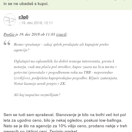
in se ne ubadaš s kupci.
c3p0
::
19. dec 2018, 12:11
ProGo
je
19. dec 2018 ob 11:01
izjavil
:
Resno vprašanje - zakaj sploh prodajate ali kupujete preko
agencije?
Oglašuješ na oglasnikih, ko dobiš resnega interesenta, gresta k
notarju, vsak mu plača pol stroškov, kupec zaara na licu mesta v
gotovini (preostalo v pogodbenem roku na TRR - neposredno
izvršljivo), podpišeta kupoprodajno pogodbo. Ključe zamenjata.
Notar kasneje uredi prepis v ZK.
Ali kaj napačno razmišljam?
Sem se tudi sam spraševal. Stanovanje je bilo na bolhi več kot pol
leta za ugodno ceno, bilo je nekaj ogledov, poskusi low-ballinga.
Nato se je šlo na agencijo za 10% višjo ceno, prodano nekje v treh
mesecih po izklicni ceni. Zanimiv market.