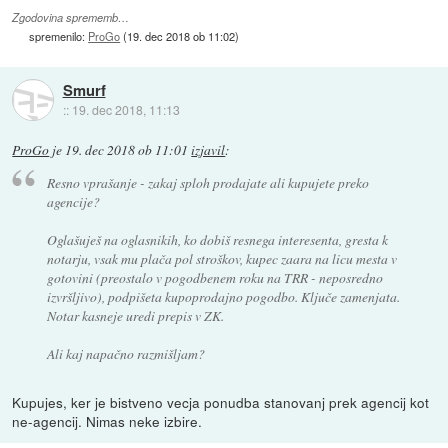
Zgodovina sprememb…
spremenilo:
ProGo
(
19. dec 2018 ob 11:02
)
Smurf
::
19. dec 2018, 11:13
ProGo
je
19. dec 2018 ob 11:01
izjavil
:
Resno vprašanje - zakaj sploh prodajate ali kupujete preko
agencije?
Oglašuješ na oglasnikih, ko dobiš resnega interesenta, gresta k
notarju, vsak mu plača pol stroškov, kupec zaara na licu mesta v
gotovini (preostalo v pogodbenem roku na TRR - neposredno
izvršljivo), podpišeta kupoprodajno pogodbo. Ključe zamenjata.
Notar kasneje uredi prepis v ZK.
Ali kaj napačno razmišljam?
Kupujes, ker je bistveno vecja ponudba stanovanj prek agencij kot
ne-agencij. Nimas neke izbire.