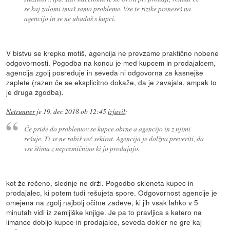
se kaj zalomi imaš samo probleme. Vse te rizike preneseš na
agencijo in se ne ubadaš s kupci.
V bistvu se krepko motiš, agencija ne prevzame praktično nobene
odgovornosti. Pogodba na koncu je med kupcem in prodajalcem,
agencija zgolj posreduje in seveda ni odgovorna za kasnejše
zaplete (razen če se eksplicitno dokaže, da je zavajala, ampak to
je druga zgodba).
Netrunner
je
19. dec 2018 ob 12:45
izjavil
:
Če pride do problemov se kupce obrne a agencijo in z njimi
rešuje. Ti se ne rabiš več sekirat. Agencija je dolžna preveriti, da
vse štima z nepremičnino ki jo prodajajo.
kot že rečeno, slednje ne drži. Pogodbo skleneta kupec in
prodajalec, ki potem tudi rešujeta spore. Odgovornost agencije je
omejena na zgolj najbolj očitne zadeve, ki jih vsak lahko v 5
minutah vidi iz zemljiške knjige. Je pa to pravljica s katero na
limance dobijo kupce in prodajalce, seveda dokler ne gre kaj