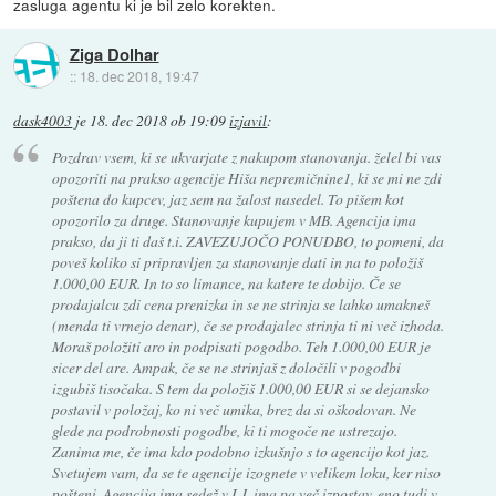
zasluga agentu ki je bil zelo korekten.
Ziga Dolhar
::
18. dec 2018, 19:47
dask4003
je
18. dec 2018 ob 19:09
izjavil
:
Pozdrav vsem, ki se ukvarjate z nakupom stanovanja. želel bi vas
opozoriti na prakso agencije Hiša nepremičnine1, ki se mi ne zdi
poštena do kupcev, jaz sem na žalost nasedel. To pišem kot
opozorilo za druge. Stanovanje kupujem v MB. Agencija ima
prakso, da ji ti daš t.i. ZAVEZUJOČO PONUDBO, to pomeni, da
poveš koliko si pripravljen za stanovanje dati in na to položiš
1.000,00 EUR. In to so limance, na katere te dobijo. Če se
prodajalcu zdi cena prenizka in se ne strinja se lahko umakneš
(menda ti vrnejo denar), če se prodajalec strinja ti ni več izhoda.
Moraš položiti aro in podpisati pogodbo. Teh 1.000,00 EUR je
sicer del are. Ampak, če se ne strinjaš z določili v pogodbi
izgubiš tisočaka. S tem da položiš 1.000,00 EUR si se dejansko
postavil v položaj, ko ni več umika, brez da si oškodovan. Ne
glede na podrobnosti pogodbe, ki ti mogoče ne ustrezajo.
Zanima me, če ima kdo podobno izkušnjo s to agencijo kot jaz.
Svetujem vam, da se te agencije izognete v velikem loku, ker niso
pošteni. Agencija ima sedež v LJ, ima pa več izpostav, eno tudi v