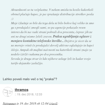
Absurdnosti so tu večplastne. V nekem smislu tu kosilo kakorkoli
obrneš plačuje kupec, je pa vprašanje distribucije stroškov posla
;)
Moje izkušnje so bile da tega dela ni bilo bohve kaj veliko in smo
ga s prodajalci zmogli sami, so pa agencije pokazale resen
interes da bi na vsaki strani pobrali dva procenta, čeprav jih ne
eni ne drugi nismo želeli zraven.
Praksa ugrabljanja oglasov z
menjavo kontaktne telefonske številke...
Dejstvo je sicer da se
ne morejo vrinit če prodajalci dovolj aktivno oglašujejo in kupci
iščejo. Ampak ob majhni naivnosti na katerikoli strani znajo za
nedelo iztržit vsakemu po dva procentka.
Seveda je druga stvar če kdo njihove usluge želi in kadar svojo
tarifo dejansko zaslužijo.
Lahko poveš malo več o tej "praksi"?
thramos
::
19. dec 2018, 12:33
Netrunner
je
19. dec 2018 ob 12:04
izjavil
: