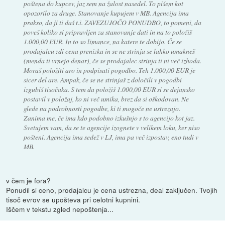
poštena do kupcev, jaz sem na žalost nasedel. To pišem kot
opozorilo za druge. Stanovanje kupujem v MB. Agencija ima
prakso, da ji ti daš t.i. ZAVEZUJOČO PONUDBO, to pomeni, da
poveš koliko si pripravljen za stanovanje dati in na to položiš
1.000,00 EUR. In to so limance, na katere te dobijo. Če se
prodajalcu zdi cena prenizka in se ne strinja se lahko umakneš
(menda ti vrnejo denar), če se prodajalec strinja ti ni več izhoda.
Moraš položiti aro in podpisati pogodbo. Teh 1.000,00 EUR je
sicer del are. Ampak, če se ne strinjaš z določili v pogodbi
izgubiš tisočaka. S tem da položiš 1.000,00 EUR si se dejansko
postavil v položaj, ko ni več umika, brez da si oškodovan. Ne
glede na podrobnosti pogodbe, ki ti mogoče ne ustrezajo.
Zanima me, če ima kdo podobno izkušnjo s to agencijo kot jaz.
Svetujem vam, da se te agencije izognete v velikem loku, ker niso
pošteni. Agencija ima sedež v LJ, ima pa več izpostav, eno tudi v
MB.
v čem je fora?
Ponudil si ceno, prodajalcu je cena ustrezna, deal zaključen. Tvojih
tisoč evrov se upošteva pri celotni kupnini.
Iščem v tekstu zgled nepoštenja...