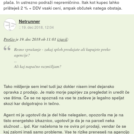
plača. In ustrezno podraži nepremičnino. Itak kot kupec lahko
prišteješ 2 % + DDV vsaki ceni, ampak občutek natega obstaja.
Netrunner
::
19. dec 2018, 12:04
ProGo
je
19. dec 2018 ob 11:01
izjavil
:
Resno vprašanje - zakaj sploh prodajate ali kupujete preko
agencije?
...
Ali kaj napačno razmišljam?
Tako mišljenje sem imel tudi jaz dokler nisem imel dejansko
opravka z prodajo. Je malo morje papirjev za pregledat in uredit če
vse štima. Če se ne spoznaš na vse te zadeve je legalno speljat
skozi kar dolgotrajno in tečno.
Agent mi je ugotovil da je del hiše nelegalen, opozorila me je na
tisto energetsko izkaznico, ugotovil je da je na parceli neka
služnost .. ipd. Kar načeloma te ne ovira pri prodaji, vendar če se
kaj zalomi imaš samo probleme. Vse te rizike preneseš na agencijo