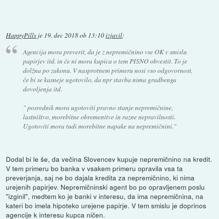
HappyPills
je
19. dec 2018 ob 13:10
izjavil
:
Agencija mora preverit, da je z nepremičnino vse OK v smislu
papirjev itd. in če ni mora kupica o tem PISNO obvestit. To je
dolžna po zakonu. V nasprotnem primeru nosi vso odgovornost,
če bi se kasneje ugotovilo, da npr stavba nima gradbenga
dovoljenja itd.
" posrednik mora ugotoviti pravno stanje nepremičnine,
lastništvo, morebitne obremenitve in razne nepravilnosti.
Ugotoviti mora tudi morebitne napake na nepremičnini."
Dodal bi le še, da večina Slovencev kupuje nepremičnino na kredit.
V tem primeru bo banka v vsakem primeru opravila vsa ta
preverjanja, saj ne bo dajala kredita za nepremičnino, ki nima
urejenih papirjev. Nepremičninski agent bo po opravljenem poslu
"izginil", medtem ko je banki v interesu, da ima nepremičnina, na
kateri bo imela hipoteko urejene papirje. V tem smislu je doprinos
agencije k interesu kupca ničen.