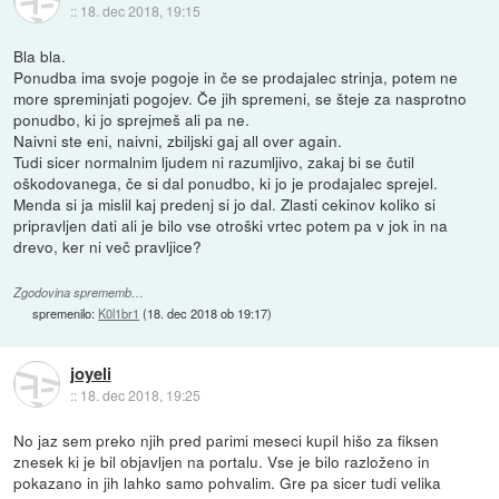
::
18. dec 2018, 19:15
Bla bla.
Ponudba ima svoje pogoje in če se prodajalec strinja, potem ne
more spreminjati pogojev. Če jih spremeni, se šteje za nasprotno
ponudbo, ki jo sprejmeš ali pa ne.
Naivni ste eni, naivni, zbiljski gaj all over again.
Tudi sicer normalnim ljudem ni razumljivo, zakaj bi se čutil
oškodovanega, če si dal ponudbo, ki jo je prodajalec sprejel.
Menda si ja mislil kaj predenj si jo dal. Zlasti cekinov koliko si
pripravljen dati ali je bilo vse otroški vrtec potem pa v jok in na
drevo, ker ni več pravljice?
Zgodovina sprememb…
spremenilo:
K0l1br1
(
18. dec 2018 ob 19:17
)
joyeli
::
18. dec 2018, 19:25
No jaz sem preko njih pred parimi meseci kupil hišo za fiksen
znesek ki je bil objavljen na portalu. Vse je bilo razloženo in
pokazano in jih lahko samo pohvalim. Gre pa sicer tudi velika