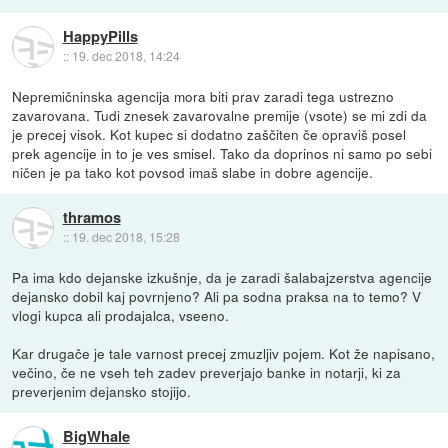
HappyPills
::
19. dec 2018, 14:24
Nepremičninska agencija mora biti prav zaradi tega ustrezno
zavarovana. Tudi znesek zavarovalne premije (vsote) se mi zdi da
je precej visok. Kot kupec si dodatno zaščiten če opraviš posel
prek agencije in to je ves smisel. Tako da doprinos ni samo po sebi
ničen je pa tako kot povsod imaš slabe in dobre agencije.
thramos
::
19. dec 2018, 15:28
Pa ima kdo dejanske izkušnje, da je zaradi šalabajzerstva agencije
dejansko dobil kaj povrnjeno? Ali pa sodna praksa na to temo? V
vlogi kupca ali prodajalca, vseeno.
Kar drugače je tale varnost precej zmuzljiv pojem. Kot že napisano,
večino, če ne vseh teh zadev preverjajo banke in notarji, ki za
preverjenim dejansko stojijo.
BigWhale