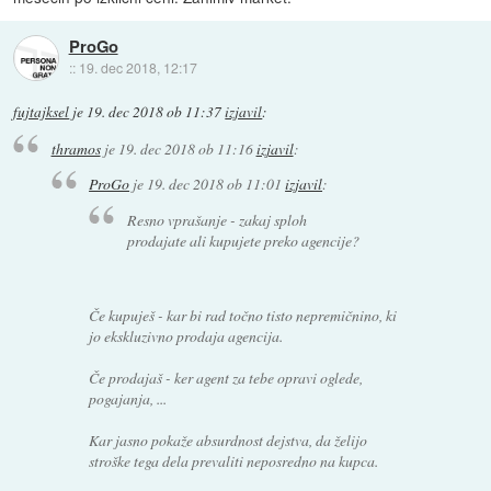
ProGo
::
19. dec 2018, 12:17
fujtajksel
je
19. dec 2018 ob 11:37
izjavil
:
thramos
je
19. dec 2018 ob 11:16
izjavil
:
ProGo
je
19. dec 2018 ob 11:01
izjavil
:
Resno vprašanje - zakaj sploh
prodajate ali kupujete preko agencije?
Če kupuješ - kar bi rad točno tisto nepremičnino, ki
jo ekskluzivno prodaja agencija.
Če prodajaš - ker agent za tebe opravi oglede,
pogajanja, ...
Kar jasno pokaže absurdnost dejstva, da želijo
stroške tega dela prevaliti neposredno na kupca.