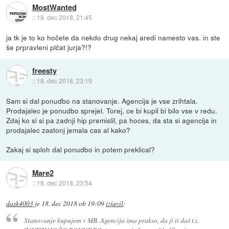
MostWanted
::
18. dec 2018, 21:45
ja tk je to ko hočete da nekdo drug nekaj aredi namesto vas. in ste
še prpravleni plčat jurja?!?
freesty
::
18. dec 2018, 23:19
Sam si dal ponudbo na stanovanje. Agencija je vse zrihtala.
Prodajalec je ponudbo sprejel. Torej, ce bi kupil bi bilo vse v redu.
Zdaj ko si si pa zadnji hip premislil, pa hoces, da sta si agencija in
prodajalec zastonj jemala cas al kako?
Zakaj si sploh dal ponudbo in potem preklical?
Mare2
::
18. dec 2018, 23:54
dask4003
je
18. dec 2018 ob 19:09
izjavil
:
Stanovanje kupujem v MB. Agencija ima prakso, da ji ti daš t.i.