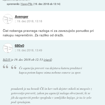
spremenilo:
HappyPills
(
19. dec 2018 ob 13:14
)
Avenger
::
19. dec 2018, 13:18
Čist nobenga pravnega razloga ni za zavezujočo ponudbo pri
nakupu nepremičnin. Za razliko od dražb.
680x0
::
19. dec 2018, 13:49
St235
je
19. dec 2018 ob 12:53
izjavil
:
Če agencija preveri vsa dejstava katera predstavi
kupcu potem kupec nima nobene osnove za spor.
poudarek je na besedi ČE in ker vseh dejstev nikoli ni mogoče z
gotovostjo preverit, zakon pa agenciji nalaga obveznosti, ki se
jih da ugotoviti preko vpogleda v zemljiško knjigo, je ta če zelo
pod vprašajem.