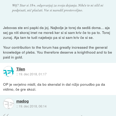
Wtf? Star si 18+, odgovarjaj za svoja dejanja. Nihče te ni silil ni
podpisati, nič plačati. Vse si naredil prostovoljno.
Jebovas ste eni papki da joj. Najbolje je torej da sediš doma... aja
sej ga niti skoraj imet ne moreš ker si si sam kriv če to pa to. Torej
zunaj. Aja tam te tudi najebejo pa si si sam kriv če si se.
Your contribution to the forum has greatly increased the general
knowledge of plebs. You therefore deserve a knighthood and to be
paid in gold.
Tilen
::
19. dec 2018, 01:17
OP je verjetno mislil, da bo skenslal in dal nižjo ponudbo pa da
vidimo, če gre skozi.
madog
::
19. dec 2018, 06:14