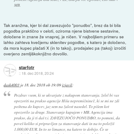
MB.
Tak aranžma, kjer bi dal zavezujočo "ponudbo", brez da bi bila
pogodba praktično v celoti, oziroma njene bistvene sestavine,
določene in znane že vnaprej, je ničen. V najboljšem primeru se
lahko zahteva kvečjemu sklenitev pogodbe, s katero je določeno,
da mora kupec plačati X (in to takoj), prodajalec pa (takoj) izročiti
overjeno zemljiškoknjižno dovolilo.
starfotr
::
18. dec 2018, 20:24
dask4003
je
18. dec 2018 ob 19:09
izjavil
:
Pozdrav vsem, ki se ukvarjate z nakupom stanovanja. želel bi vas
opozoriti na prakso agencije Hiša nepremičnine1, ki se mi ne zdi
poštena do kupcev, jaz sem na žalost nasedel. To pišem kot
opozorilo za druge. Stanovanje kupujem v MB. Agencija ima
prakso, da ji ti daš t.i. ZAVEZUJOČO PONUDBO, to pomeni, da
poveš koliko si pripravljen za stanovanje dati in na to položiš
1.000,00 EUR. In to so limance, na katere te dobijo. Če se