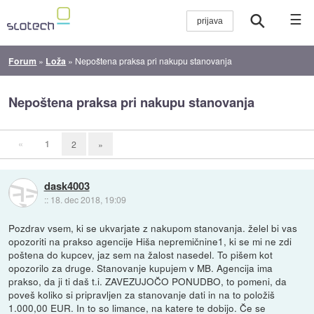
☰
Forum
»
Loža
»
Nepoštena praksa pri nakupu stanovanja
Nepoštena praksa pri nakupu stanovanja
«
1
2
»
dask4003
::
18. dec 2018, 19:09
Pozdrav vsem, ki se ukvarjate z nakupom stanovanja. želel bi vas
opozoriti na prakso agencije Hiša nepremičnine1, ki se mi ne zdi
poštena do kupcev, jaz sem na žalost nasedel. To pišem kot
opozorilo za druge. Stanovanje kupujem v MB. Agencija ima
prakso, da ji ti daš t.i. ZAVEZUJOČO PONUDBO, to pomeni, da
poveš koliko si pripravljen za stanovanje dati in na to položiš
1.000,00 EUR. In to so limance, na katere te dobijo. Če se