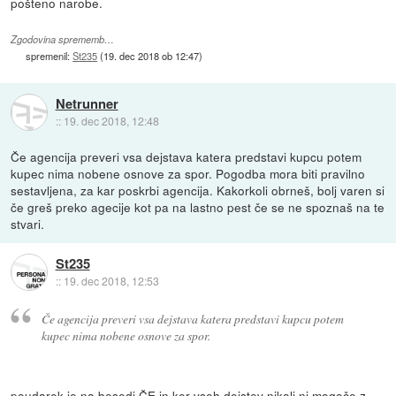
pošteno narobe.
Zgodovina sprememb…
spremenil:
St235
(
19. dec 2018 ob 12:47
)
Netrunner
::
19. dec 2018, 12:48
Če agencija preveri vsa dejstava katera predstavi kupcu potem
kupec nima nobene osnove za spor. Pogodba mora biti pravilno
sestavljena, za kar poskrbi agencija. Kakorkoli obrneš, bolj varen si
če greš preko agecije kot pa na lastno pest če se ne spoznaš na te
stvari.
St235
::
19. dec 2018, 12:53
Če agencija preveri vsa dejstava katera predstavi kupcu potem
kupec nima nobene osnove za spor.
poudarek je na besedi ČE in ker vseh dejstev nikoli ni mogoče z