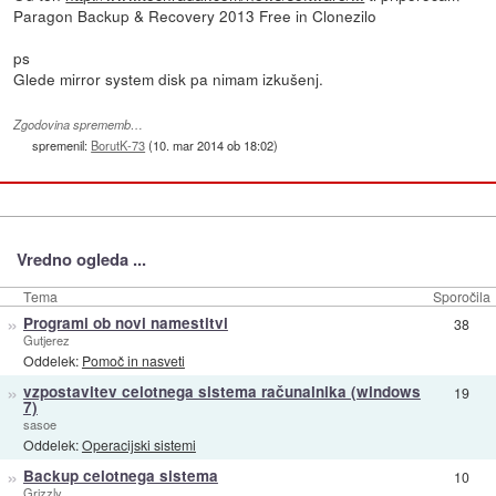
Paragon Backup & Recovery 2013 Free in Clonezilo
ps
Glede mirror system disk pa nimam izkušenj.
Zgodovina sprememb…
spremenil:
BorutK-73
(
10. mar 2014 ob 18:02
)
Vredno ogleda ...
Tema
Sporočila
»
Programi ob novi namestitvi
38
Gutjerez
Oddelek:
Pomoč in nasveti
»
vzpostavitev celotnega sistema računalnika (windows
19
7)
sasoe
Oddelek:
Operacijski sistemi
»
Backup celotnega sistema
10
Grizzly