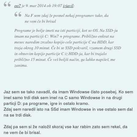
oo7
je
9. mar 2014 ob 19:07
izjavil
:
Na F sem zdaj že posnel nekaj programov tako, da
ne vem če bi brisal
Programe je bolje imeti na isti particiji, kot so OS. Na SSD-ju
imam na particiji C: Win7 + programe. Približno enkrat na
mesec naredim zrcalno kopijo cele particije C na HDD, kar
traja okrog 10 minut. Če bi se SSD pokvaril, vzamem drugi SSD
in obnovim kopijo particije C iz HDD-ja, kar bi trajalo
približno 15 minut. Če veš boljši način, ga lahko napišeš, me
zanima.
Jaz sem se tako navadil, da imam Windowse čisto posebej. Ko sem
imel samo trdi disk sem imel na C samo Windowse in na drugi
particji D: pa programe, igre in ostalo kramo.
Zdaj sem naredil isto na SSd imam Windowse in vse ostalo sem dal
na se trdi disk.
Zdaj pa sem si že naložil skoraj vse kar rabim zato sem rekel, da
ne vem če bi brisal.