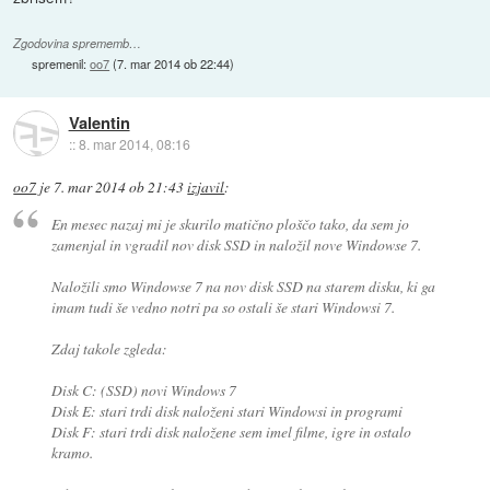
Zgodovina sprememb…
spremenil:
oo7
(
7. mar 2014 ob 22:44
)
Valentin
::
8. mar 2014, 08:16
oo7
je
7. mar 2014 ob 21:43
izjavil
:
En mesec nazaj mi je skurilo matično ploščo tako, da sem jo
zamenjal in vgradil nov disk SSD in naložil nove Windowse 7.
Naložili smo Windowse 7 na nov disk SSD na starem disku, ki ga
imam tudi še vedno notri pa so ostali še stari Windowsi 7.
Zdaj takole zgleda:
Disk C: (SSD) novi Windows 7
Disk E: stari trdi disk naloženi stari Windowsi in programi
Disk F: stari trdi disk naložene sem imel filme, igre in ostalo
kramo.