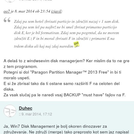
oo7
je
8. mar 2014 ob 23:54
izjavil
:
Zdaj pa sem hotel zbrisati particjo in združiti nazaj v 1 sam disk.
Zdaj pa sem šel pa najbrž ne bi smel zbrisat primarno particijo
disk E, ker je bil formatiran. Zdaj sem pa pogrntal, da ne morem
združiti E z F in bi moral zbrisati F in združiti z primarni E na
trdem disku ali kaj naj zdaj naredim
A delaš to z windwsevim disk managerjem? Ker mislim da to ne gre
z tem programom.
Potegni si dol "Paragon Partition Manager™ 2013 Free" in bi ti
moralo uspeti.
E si že zbrisal tako da ti ostane samo razširiti F na celoten del
diska.
Za vsak slučaj pa le naredi vsaj BACKUP "must have" fajlov na F.
Duhec
::
9. mar 2014, 17:12
Ja, Win7 Disk Management je bolj okoren dinozaver za
združevanje. Ne združi (merge) tako preprosto kot sem jaz napisal