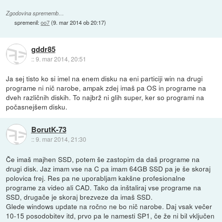
Zgodovina sprememb…
spremenil:
oo7
(
9. mar 2014 ob 20:17
)
gddr85
::
9. mar 2014, 20:51
Ja sej tisto ko si imel na enem disku na eni particiji win na drugi
programe ni nič narobe, ampak zdej imaš pa OS in programe na
dveh različnih diskih. To najbrž ni glih super, ker so programi na
počasnejšem disku.
BorutK-73
::
9. mar 2014, 21:30
Če imaš majhen SSD, potem še zastopim da daš programe na
drugi disk. Jaz imam vse na C pa imam 64GB SSD pa je še skoraj
polovica frej. Res pa ne uporabljam kakšne profesionalne
programe za video ali CAD. Tako da inštaliraj vse programe na
SSD, drugače je skoraj brezveze da imaš SSD.
Glede windows update na ročno ne bo nič narobe. Daj vsak večer
10-15 posodobitev itd, prvo pa le namesti SP1, če že ni bil vključen