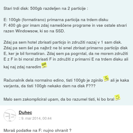
Stari trdi disk: 500gb razdeljen na 2 particije :
E: 100gb (formatirano) primarna particija na trdem disku
F: 400 gb gor imam zdaj nameščene programe in vse ostale stvari
razen Windowsow, ki so na SSD.
Zdaj pa sem hotel zbrisati particjo in združiti nazaj v 1 sam disk.
Zdaj pa sem šel pa najbrž ne bi smel zbrisat primarno particijo disk
E, ker je bil formatiran. Zdaj sem pa pogrntal, da ne morem združiti
E z F in bi moral zbrisati F in združiti z primarni E na trdem disku ali
kaj naj zdaj naredim
Računalnik dela normalno edino, tisti 100gb je zginilo
ali je kaka
varjanta, da tisti 100gb nekako dam na disk F???
Malo sem zakompliciral upam, da bo razumel tisti, ki bo bral
Duhec
::
9. mar 2014, 00:44
Moraš podatke na F: nujno ohranit ?