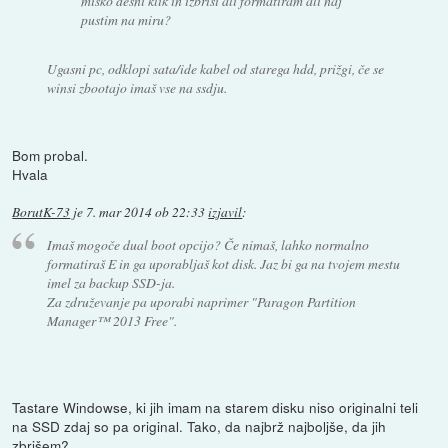
miško desni klik in izbriši ali formatiram ali naj
pustim na miru?
Ugasni pc, odklopi sata/ide kabel od starega hdd, prižgi, če se
winsi zbootajo imaš vse na ssdju.
Bom probal.
Hvala
BorutK-73
je
7. mar 2014 ob 22:33
izjavil
:
Imaš mogoče dual boot opcijo? Če nimaš, lahko normalno
formatiraš E in ga uporabljaš kot disk. Jaz bi ga na tvojem mestu
imel za backup SSD-ja.
Za združevanje pa uporabi naprimer "Paragon Partition
Manager™ 2013 Free".
Tastare Windowse, ki jih imam na starem disku niso originalni teli
na SSD zdaj so pa original. Tako, da najbrž najboljše, da jih
zbrišem?