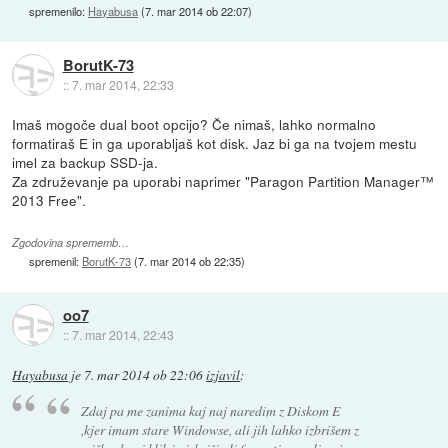
spremenilo:
Hayabusa
(
7. mar 2014 ob 22:07
)
BorutK-73
::
7. mar 2014, 22:33
Imaš mogoče dual boot opcijo? Če nimaš, lahko normalno
formatiraš E in ga uporabljaš kot disk. Jaz bi ga na tvojem mestu
imel za backup SSD-ja.
Za združevanje pa uporabi naprimer "Paragon Partition Manager™
2013 Free".
Zgodovina sprememb…
spremenil:
BorutK-73
(
7. mar 2014 ob 22:35
)
oo7
::
7. mar 2014, 22:43
Hayabusa
je
7. mar 2014 ob 22:06
izjavil
:
Zdaj pa me zanima kaj naj naredim z Diskom E
,kjer imam stare Windowse, ali jih lahko izbrišem z