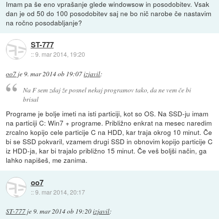
Imam pa še eno vprašanje glede windowsow in posodobitev. Vsak
dan je od 50 do 100 posodobitev saj ne bo nič narobe če nastavim
na ročno posodabljanje?
ST-777
::
9. mar 2014, 19:20
oo7
je
9. mar 2014 ob 19:07
izjavil
:
Na F sem zdaj že posnel nekaj programov tako, da ne vem če bi
brisal
Programe je bolje imeti na isti particiji, kot so OS. Na SSD-ju imam
na particiji C: Win7 + programe. Približno enkrat na mesec naredim
zrcalno kopijo cele particije C na HDD, kar traja okrog 10 minut. Če
bi se SSD pokvaril, vzamem drugi SSD in obnovim kopijo particije C
iz HDD-ja, kar bi trajalo približno 15 minut. Če veš boljši način, ga
lahko napišeš, me zanima.
oo7
::
9. mar 2014, 20:17
ST-777
je
9. mar 2014 ob 19:20
izjavil
: