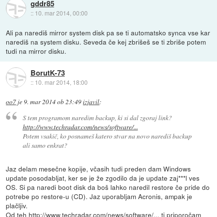
gddr85
::
10. mar 2014, 00:00
Ali pa narediš mirror system disk pa se ti automatsko synca vse kar
narediš na system disku. Seveda če kej zbrišeš se ti zbriše potem
tudi na mirror disku.
BorutK-73
::
10. mar 2014, 18:00
oo7
je
9. mar 2014 ob 23:49
izjavil
:
S tem programom naredim backup, ki si dal zgoraj link?
http://www.techradar.com/news/software/...
Potem vsakič, ko posnameš katero stvar na novo narediš backup
ali samo enkrat?
Jaz delam mesečne kopije, včasih tudi preden dam Windows
update posodabljat, ker se je že zgodilo da je update zaj***l ves
OS. Si pa naredi boot disk da boš lahko naredil restore če pride do
potrebe po restore-u (CD). Jaz uporabljam Acronis, ampak je
plačljiv.
Od teh
http://www.techradar.com/news/software/...
ti priporočam