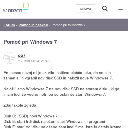
☰
Forum
»
Pomoč in nasveti
»
Pomoč pri Windows 7
Pomoč pri Windows 7
oo7
::
7. mar 2014, 21:43
En mesec nazaj mi je skurilo matično ploščo tako, da sem jo
zamenjal in vgradil nov disk SSD in naložil nove Windowse 7.
Naložili smo Windowse 7 na nov disk SSD na starem disku, ki ga
imam tudi še vedno notri pa so ostali še stari Windowsi 7.
Zdaj takole zgleda:
Disk C: (SSD) novi Windows 7
Disk E: stari trdi disk naloženi stari Windowsi in programi
Disk F: stari trdi disk naložene sem imel filme, igre in ostalo kramo.