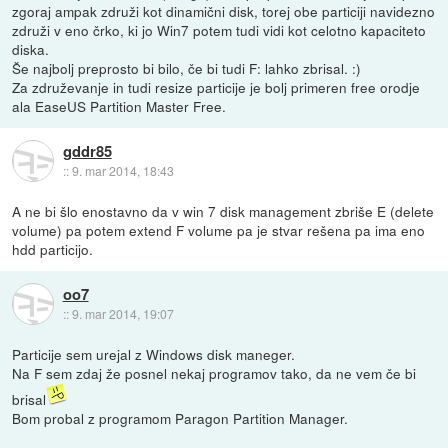
zgoraj ampak združi kot dinamični disk, torej obe particiji navidezno
združi v eno črko, ki jo Win7 potem tudi vidi kot celotno kapaciteto
diska.
Še najbolj preprosto bi bilo, če bi tudi F: lahko zbrisal. :)
Za združevanje in tudi resize particije je bolj primeren free orodje
ala EaseUS Partition Master Free.
gddr85
::
9. mar 2014, 18:43
A ne bi šlo enostavno da v win 7 disk management zbriše E (delete
volume) pa potem extend F volume pa je stvar rešena pa ima eno
hdd particijo.
oo7
::
9. mar 2014, 19:07
Particije sem urejal z Windows disk maneger.
Na F sem zdaj že posnel nekaj programov tako, da ne vem če bi
brisal
Bom probal z programom Paragon Partition Manager.