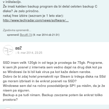
v inštalacijo.
Že imaš kakšen backup program da bi delal celoten backup C
diska? Je zelo priročno.
nekaj free izbire (seznam je 1 leto star):
http://www.techradar.com/news/software/...
Zgodovina sprememb…
spremenil:
BorutK-73
(
9. mar 2014 ob 21:31
)
oo7
::
9. mar 2014, 23:25
SSD imam velik 120gb in od tega je prostega še 75gb. Programe,
ki sem jih posnel z interneta sem vedno dajal na drug disk kot pa
so Windowsi če bi bil kak virus pa kot kaže delam narobe.
Dobro če bi zdaj hotel premakniti npr Steam iz trdega diska na SSd
ga moram izbrisati in še enkrat posneti na SSD?
Windowse sem dal na ročno posodabljenje SP1 pa mislim, da je že
nisem pa siguren.
Backup-a pa tudi nimam. Backup zavzame potem še enkrat toliko
prostora?