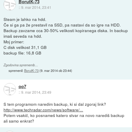
BorutK-73
::
9. mar 2014, 23:41
Steam je lahko na hdd.
Če si ga pa že prestavil na SSD, pa nastavi da so igre na HDD.
Backup zavzame cca 30-50% velikosti kopiranega diska. In backup
imaš seveda na hdd.
Moj primer:
C disk velikost 31,1 GB
backup file: 16,8 GB
Zgodovina sprememb…
spremenil:
BorutK-73
(
9. mar 2014 ob 23:44
)
oo7
::
9. mar 2014, 23:49
S tem programom naredim backup, ki si dal zgoraj link?
http://www.techradar.com/news/software/...
Potem vsakič, ko posnameš katero stvar na novo narediš backup
ali samo enkrat?