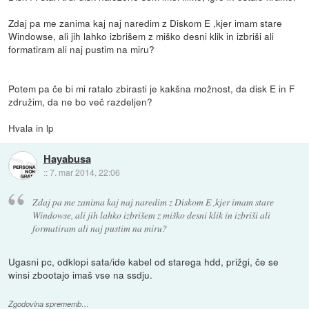
Zdaj pa me zanima kaj naj naredim z Diskom E ,kjer imam stare
Windowse, ali jih lahko izbrišem z miško desni klik in izbriši ali
formatiram ali naj pustim na miru?
Potem pa če bi mi ratalo zbirasti je kakšna možnost, da disk E in F
združim, da ne bo več razdeljen?
Hvala in lp
Hayabusa
::
7. mar 2014, 22:06
Zdaj pa me zanima kaj naj naredim z Diskom E ,kjer imam stare
Windowse, ali jih lahko izbrišem z miško desni klik in izbriši ali
formatiram ali naj pustim na miru?
Ugasni pc, odklopi sata/ide kabel od starega hdd, prižgi, če se
winsi zbootajo imaš vse na ssdju.
Zgodovina sprememb…