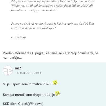
Zdaj pa me zanima kaj naj naredim z Diskom E ,kjer imam stare
Windowse, ali jih lahko izbrišem z miško desni klik in izbriši ali
formatiram ali naj pustim na miru?
Potem pa če bi mi ratalo zbirasti je kakšna možnost, da disk E in
F združim, da ne bo več razdeljen?
Hvala in lp
Preden sformatiraš E poglej, če imaš še kaj v Moji dokumenti, pa
na namizju...
oo7
::
8. mar 2014, 23:54
Mi je uspelo sem formatiral disk E
Sem pa naredil eno drugo traparijo
SSD disk: C-disk(Windows)