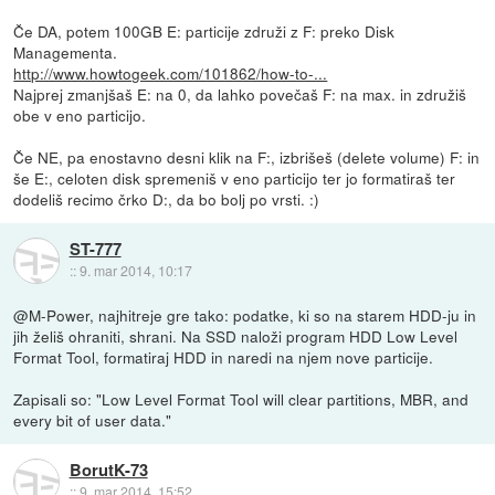
Če DA, potem 100GB E: particije združi z F: preko Disk
Managementa.
http://www.howtogeek.com/101862/how-to-...
Najprej zmanjšaš E: na 0, da lahko povečaš F: na max. in združiš
obe v eno particijo.
Če NE, pa enostavno desni klik na F:, izbrišeš (delete volume) F: in
še E:, celoten disk spremeniš v eno particijo ter jo formatiraš ter
dodeliš recimo črko D:, da bo bolj po vrsti. :)
ST-777
::
9. mar 2014, 10:17
@M-Power, najhitreje gre tako: podatke, ki so na starem HDD-ju in
jih želiš ohraniti, shrani. Na SSD naloži program HDD Low Level
Format Tool, formatiraj HDD in naredi na njem nove particije.
Zapisali so: "Low Level Format Tool will clear partitions, MBR, and
every bit of user data."
BorutK-73
::
9. mar 2014, 15:52