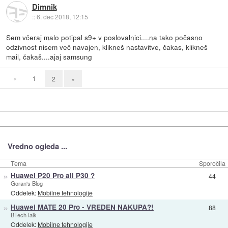
Dimnik
::
6. dec 2018, 12:15
Sem včeraj malo potipal s9+ v poslovalnici....na tako počasno
odzivnost nisem več navajen, klikneš nastavitve, čakas, klikneš
mail, čakaš....ajaj samsung
«
1
2
»
Vredno ogleda ...
Tema
Sporočila
»
Huawei P20 Pro ali P30 ?
44
Goran's Blog
Oddelek:
Mobilne tehnologije
»
Huawei MATE 20 Pro - VREDEN NAKUPA?!
88
BTechTalk
Oddelek:
Mobilne tehnologije