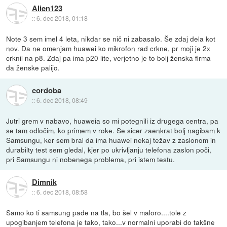
Alien123
::
6. dec 2018, 01:18
Note 3 sem imel 4 leta, nikdar se nič ni zabasalo. Še zdaj dela kot
nov. Da ne omenjam huawei ko mikrofon rad crkne, pr moji je 2x
crknil na p8. Zdaj pa ima p20 lite, verjetno je to bolj ženska firma
da ženske palijo.
cordoba
::
6. dec 2018, 08:49
Jutri grem v nabavo, huaweia so mi potegnili iz drugega centra, pa
se tam odločim, ko primem v roke. Se sicer zaenkrat bolj nagibam k
Samsungu, ker sem bral da ima huawei nekaj težav z zaslonom in
durabilty test sem gledal, kjer po ukrivljanju telefona zaslon poči,
pri Samsungu ni nobenega problema, pri istem testu.
Dimnik
::
6. dec 2018, 08:58
Samo ko ti samsung pade na tla, bo šel v maloro....tole z
upogibanjem telefona je tako, tako...v normalni uporabi do takšne