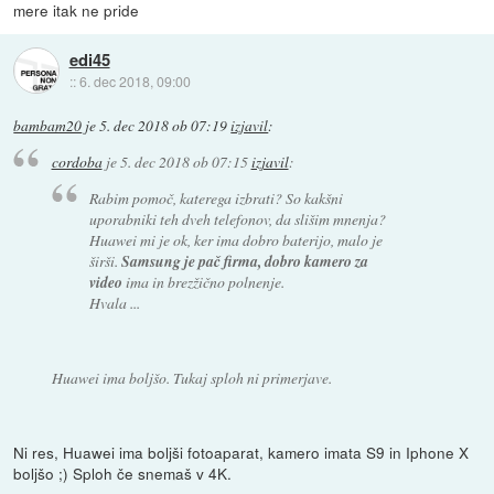
mere itak ne pride
edi45
::
6. dec 2018, 09:00
bambam20
je
5. dec 2018 ob 07:19
izjavil
:
cordoba
je
5. dec 2018 ob 07:15
izjavil
:
Rabim pomoč, katerega izbrati? So kakšni
uporabniki teh dveh telefonov, da slišim mnenja?
Huawei mi je ok, ker ima dobro baterijo, malo je
širši.
Samsung je pač firma, dobro kamero za
video
ima in brezžično polnenje.
Hvala ...
Huawei ima boljšo. Tukaj sploh ni primerjave.
Ni res, Huawei ima boljši fotoaparat, kamero imata S9 in Iphone X
boljšo ;) Sploh če snemaš v 4K.