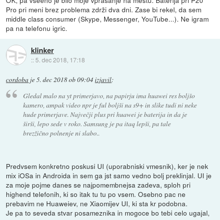
Pro pri meni brez problema zdrži dva dni. Zase bi rekel, da sem
middle class consumer (Skype, Messenger, YouTube...). Ne igram
pa na telefonu igric.
klinker
::
5. dec 2018, 17:18
cordoba
je
5. dec 2018 ob 09:04
izjavil
:
Gledal malo na yt primerjavo, na papirju ima huawei res boljšo
kamero, ampak video npr je ful boljši na s9+ in slike tudi ni neke
hude primerjave. Največji plus pri huawei je baterija in da je
širši, lepo sede v roko. Samsung je pa itaq lepši, pa tale
brezžično polnenje ni slabo..
Predvsem konkretno poskusi UI (uporabniski vmesnik), ker je nek
mix iOSa in Androida in sem ga jst samo vedno bolj preklinjal. UI je
za moje pojme danes se najpomembnejsa zadeva, sploh pri
highend telefonih, ki so itak tu tu po vsem. Osebno pac ne
prebavim ne Huaweiev, ne Xiaomijev UI, ki sta kr podobna.
Je pa to seveda stvar posameznika in mogoce bo tebi celo ugajal,