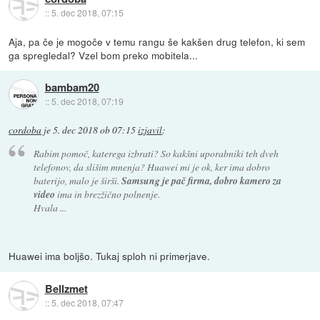
::
5. dec 2018, 07:15
Aja, pa če je mogoče v temu rangu še kakšen drug telefon, ki sem
ga spregledal? Vzel bom preko mobitela...
bambam20
::
5. dec 2018, 07:19
cordoba
je
5. dec 2018 ob 07:15
izjavil
:
Rabim pomoč, katerega izbrati? So kakšni uporabniki teh dveh
telefonov, da slišim mnenja? Huawei mi je ok, ker ima dobro
baterijo, malo je širši.
Samsung je pač firma, dobro kamero za
video
ima in brezžično polnenje.
Hvala ...
Huawei ima boljšo. Tukaj sploh ni primerjave.
Bellzmet
::
5. dec 2018, 07:47