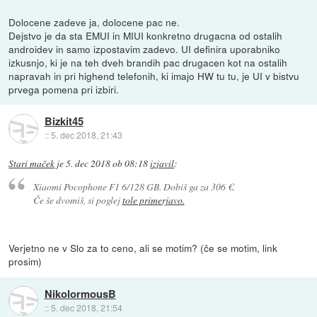
Dolocene zadeve ja, dolocene pac ne.
Dejstvo je da sta EMUI in MIUI konkretno drugacna od ostalih
androidev in samo izpostavim zadevo. UI definira uporabniko
izkusnjo, ki je na teh dveh brandih pac drugacen kot na ostalih
napravah in pri highend telefonih, ki imajo HW tu tu, je UI v bistvu
prvega pomena pri izbiri.
Bizkit45
::
5. dec 2018, 21:43
Stari maček
je
5. dec 2018 ob 08:18
izjavil
:
Xiaomi Pocophone F1 6/128 GB. Dobiš ga za 306 €.
Če še dvomiš, si poglej
tole primerjavo.
Verjetno ne v Slo za to ceno, ali se motim? (če se motim, link
prosim)
NikolormousB
::
5. dec 2018, 21:54