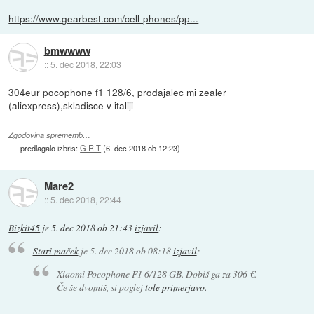
https://www.gearbest.com/cell-phones/pp...
bmwwww
::
5. dec 2018, 22:03
304eur pocophone f1 128/6, prodajalec mi zealer
(aliexpress),skladisce v italiji
Zgodovina sprememb…
predlagalo izbris:
G R T
(
6. dec 2018 ob 12:23
)
Mare2
::
5. dec 2018, 22:44
Bizkit45
je
5. dec 2018 ob 21:43
izjavil
:
Stari maček
je
5. dec 2018 ob 08:18
izjavil
:
Xiaomi Pocophone F1 6/128 GB. Dobiš ga za 306 €.
Če še dvomiš, si poglej
tole primerjavo.