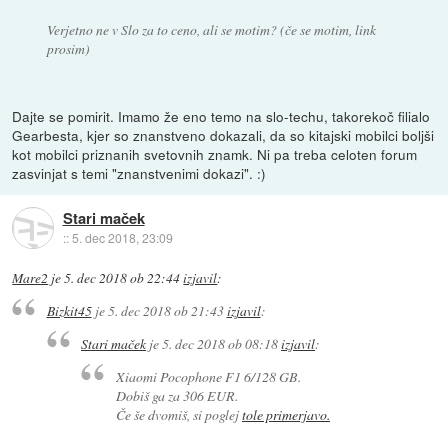
Verjetno ne v Slo za to ceno, ali se motim? (če se motim, link
prosim)
Dajte se pomirit. Imamo že eno temo na slo-techu, takorekoč filialo
Gearbesta, kjer so znanstveno dokazali, da so kitajski mobilci boljši
kot mobilci priznanih svetovnih znamk. Ni pa treba celoten forum
zasvinjat s temi "znanstvenimi dokazi". :)
Stari maček
::
5. dec 2018, 23:09
Mare2
je
5. dec 2018 ob 22:44
izjavil
:
Bizkit45
je
5. dec 2018 ob 21:43
izjavil
:
Stari maček
je
5. dec 2018 ob 08:18
izjavil
:
Xiaomi Pocophone F1 6/128 GB.
Dobiš ga za 306 EUR.
Če še dvomiš, si poglej
tole primerjavo.