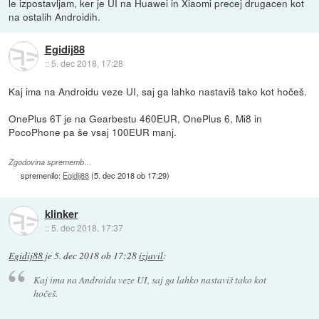
le izpostavljam, ker je UI na Huawei in Xiaomi precej drugacen kot
na ostalih Androidih.
Egidij88
::
5. dec 2018, 17:28
Kaj ima na Androidu veze UI, saj ga lahko nastaviš tako kot hočeš.
OnePlus 6T je na Gearbestu 460EUR, OnePlus 6, Mi8 in
PocoPhone pa še vsaj 100EUR manj.
Zgodovina sprememb…
spremenilo:
Egidij88
(
5. dec 2018 ob 17:29
)
klinker
::
5. dec 2018, 17:37
Egidij88
je
5. dec 2018 ob 17:28
izjavil
:
Kaj ima na Androidu veze UI, saj ga lahko nastaviš tako kot
hočeš.