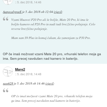
::
5. dec 2018, 14:46
AapocalypseE
je
5. dec 2018 ob 12:04
izjavil
:
Vzami Huawei P20 Pro ali še boljše, Mate 20 Pro, ki ima še
boljšo kamero od P20 Pro in nudi tudi brezžično polnjenje. Celo
reverse brezžično polnjenje.
Mam sam S9 Plus in komaj čakam, da zamenjam za P30 Pro.
OP če imaš možnost vzami Mate 20 pro, vrhunski telefon moja ga
ima. Sem precej navdušen nad kamero in baterijo.
Mare2
::
5. dec 2018, 14:48
sass628
je
5. dec 2018 ob 14:46
izjavil
:
OP če imaš možnost vzami Mate 20 pro, vrhunski telefon moja
ga ima. Sem precej navdušen nad kamero in baterijo.