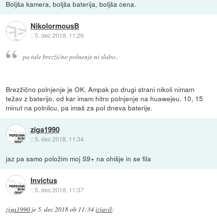
Boljša kamera, boljša baterija, boljša cena.
NikolormousB
::
5. dec 2018, 11:26
pa tale brezžično polnenje ni slabo..
Brezžično polnjenje je OK. Ampak po drugi strani nikoli nimam
težav z baterijo, od kar imam hitro polnjenje na huawejeu. 10, 15
minut na polnilcu, pa imaš za pol dneva baterije.
ziga1990
::
5. dec 2018, 11:34
jaz pa samo položim moj S9+ na ohišje in se fila
Invictus
::
5. dec 2018, 11:37
ziga1990
je
5. dec 2018 ob 11:34
izjavil
: