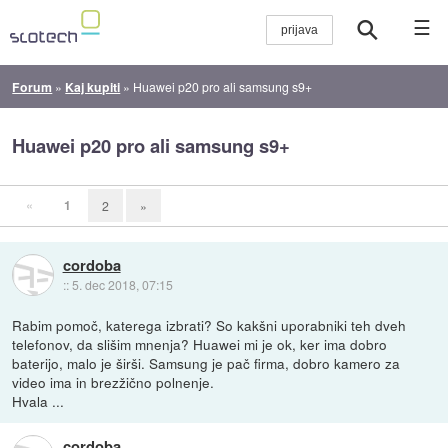
☰
Forum
»
Kaj kupiti
»
Huawei p20 pro ali samsung s9+
Huawei p20 pro ali samsung s9+
«
1
2
»
cordoba
::
5. dec 2018, 07:15
Rabim pomoč, katerega izbrati? So kakšni uporabniki teh dveh
telefonov, da slišim mnenja? Huawei mi je ok, ker ima dobro
baterijo, malo je širši. Samsung je pač firma, dobro kamero za
video ima in brezžično polnenje.
Hvala ...
cordoba