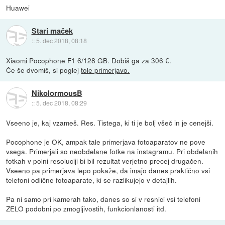
Huawei
Stari maček
::
5. dec 2018, 08:18
Xiaomi Pocophone F1 6/128 GB. Dobiš ga za 306 €.
Če še dvomiš, si poglej
tole primerjavo.
NikolormousB
::
5. dec 2018, 08:29
Vseeno je, kaj vzameš. Res. Tistega, ki ti je bolj všeč in je cenejši.
Pocophone je OK, ampak tale primerjava fotoaparatov ne pove
vsega. Primerjali so neobdelane fotke na instagramu. Pri obdelanih
fotkah v polni resoluciji bi bil rezultat verjetno precej drugačen.
Vseeno pa primerjava lepo pokaže, da imajo danes praktično vsi
telefoni odlične fotoaparate, ki se razlikujejo v detajlih.
Pa ni samo pri kamerah tako, danes so si v resnici vsi telefoni
ZELO podobni po zmogljivostih, funkcionlanosti itd.