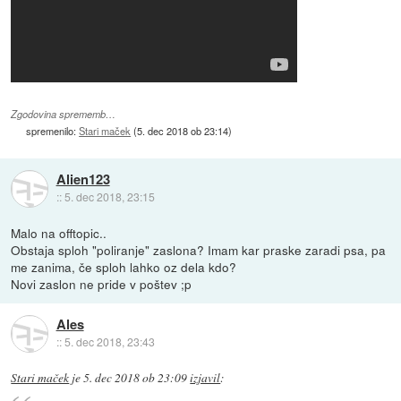
Zgodovina sprememb…
spremenilo:
Stari maček
(
5. dec 2018 ob 23:14
)
Alien123
::
5. dec 2018, 23:15
Malo na offtopic..
Obstaja sploh "poliranje" zaslona? Imam kar praske zaradi psa, pa
me zanima, če sploh lahko oz dela kdo?
Novi zaslon ne pride v poštev ;p
Ales
::
5. dec 2018, 23:43
Stari maček
je
5. dec 2018 ob 23:09
izjavil
: