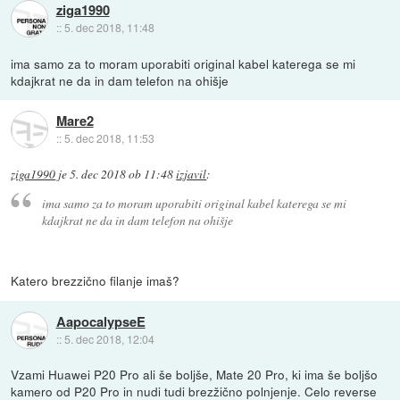
ziga1990
::
5. dec 2018, 11:48
ima samo za to moram uporabiti original kabel katerega se mi
kdajkrat ne da in dam telefon na ohišje
Mare2
::
5. dec 2018, 11:53
ziga1990
je
5. dec 2018 ob 11:48
izjavil
:
ima samo za to moram uporabiti original kabel katerega se mi
kdajkrat ne da in dam telefon na ohišje
Katero brezzično filanje imaš?
AapocalypseE
::
5. dec 2018, 12:04
Vzami Huawei P20 Pro ali še boljše, Mate 20 Pro, ki ima še boljšo
kamero od P20 Pro in nudi tudi brezžično polnjenje. Celo reverse