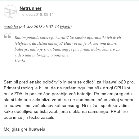
Netrunner
::
6. dec 2018, 09:14
cordoba
je
5. dec 2018 ob 07:15
izjavil
:
Rabim pomoč, katerega izbrati? So kakšni uporabniki teh dveh
telefonov, da slišim mnenja? Huawei mi je ok, ker ima dobro
baterijo, malo je širši. Samsung je pač firma, dobro kamero za
video ima in brezžično polnenje.
Hvala ...
Sem bil pred enako odločitvijo in sem se odločil za Huawei p20 pro.
Primarni razlog je bil ta, da na našem trgu ima s9+ drugi CPU kot
oni v ZDA, in posledično porablja več baterije. Po mojem pregledu
sta si telefona zelo blizu vendr se ne spomnem točno zakaj vendar
je huawei imel več plusov kot samsung. Ni mi žal, sploh ko vidim
kako občutljiva so tista zaobljena stekla na samsungu. PRehitro
poči in se jih težko zaščiti.
Moj glas gre huaweiu