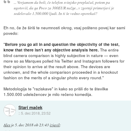
... Verjamem da boli, če telefon svinjsko preplačaš, potem pa
ugotoviš, da ga Poco za 300EUR nažge...v zgornji primerjavi je
sodelovalo 1.500.000 ljudi. In ti še vedno oporekaš?
Eh no, če že širiš te neumnosti okrog, vsaj pošteno povej kar sami
povedo:
"
Before you go all in and question the objectivity of the test,
The entire
know that there isn’t any objective analysis here.
blind camera comparison is highly subjective in nature — even
more so as Marques polled his Twitter and Instagram followers for
their opinion to arrive at the result above. The devices are
unknown, and the whole comparison proceeded in a knockout
fashion on the merits of a singular photo every round."
Metodologija te "raziskave" in kako so prišli do te številke
1.500.000 udeležencev je milo rečeno komedija.
Stari maček
::
5. dec 2018, 23:52
Ales
je
5. dec 2018 ob 23:43
izjavil
: