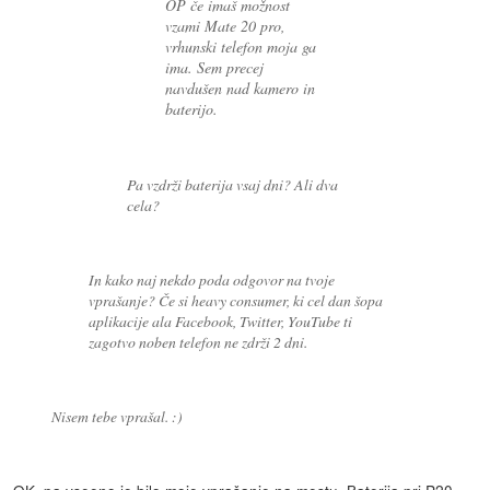
OP če imaš možnost
vzami Mate 20 pro,
vrhunski telefon moja ga
ima. Sem precej
navdušen nad kamero in
baterijo.
Pa vzdrži baterija vsaj dni? Ali dva
cela?
In kako naj nekdo poda odgovor na tvoje
vprašanje? Če si heavy consumer, ki cel dan šopa
aplikacije ala Facebook, Twitter, YouTube ti
zagotvo noben telefon ne zdrži 2 dni.
Nisem tebe vprašal. :)
OK, pa vseeno je bilo moje vprašanje na mestu. Baterija pri P20