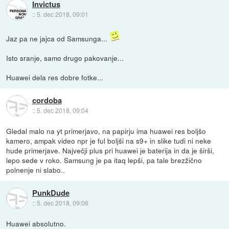
Invictus
::
5. dec 2018, 09:01
Jaz pa ne jajca od Samsunga...
Isto sranje, samo drugo pakovanje...
Huawei dela res dobre fotke...
cordoba
::
5. dec 2018, 09:04
Gledal malo na yt primerjavo, na papirju ima huawei res boljšo
kamero, ampak video npr je ful boljši na s9+ in slike tudi ni neke
hude primerjave. Največji plus pri huawei je baterija in da je širši,
lepo sede v roko. Samsung je pa itaq lepši, pa tale brezžično
polnenje ni slabo..
PunkDude
::
5. dec 2018, 09:06
Huawei absolutno.