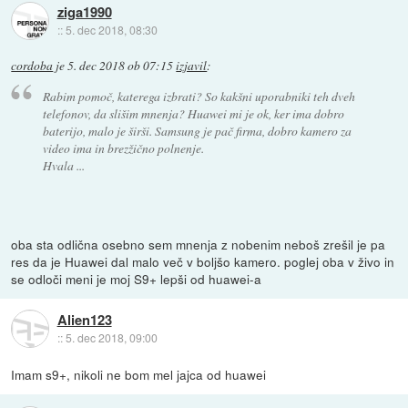
ziga1990
::
5. dec 2018, 08:30
cordoba
je
5. dec 2018 ob 07:15
izjavil
:
Rabim pomoč, katerega izbrati? So kakšni uporabniki teh dveh
telefonov, da slišim mnenja? Huawei mi je ok, ker ima dobro
baterijo, malo je širši. Samsung je pač firma, dobro kamero za
video ima in brezžično polnenje.
Hvala ...
oba sta odlična osebno sem mnenja z nobenim neboš zrešil je pa
res da je Huawei dal malo več v boljšo kamero. poglej oba v živo in
se odloči meni je moj S9+ lepši od huawei-a
Alien123
::
5. dec 2018, 09:00
Imam s9+, nikoli ne bom mel jajca od huawei