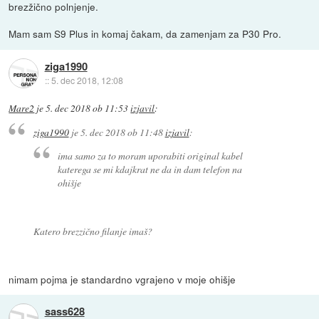
brezžično polnjenje.
Mam sam S9 Plus in komaj čakam, da zamenjam za P30 Pro.
ziga1990
::
5. dec 2018, 12:08
Mare2
je
5. dec 2018 ob 11:53
izjavil
:
ziga1990
je
5. dec 2018 ob 11:48
izjavil
:
ima samo za to moram uporabiti original kabel
katerega se mi kdajkrat ne da in dam telefon na
ohišje
Katero brezzično filanje imaš?
nimam pojma je standardno vgrajeno v moje ohišje
sass628