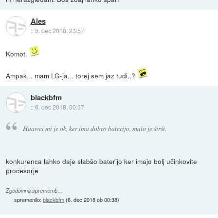
Ales
::
5. dec 2018, 23:57
Komot.
Ampak... mam LG-ja... torej sem jaz tudi..?
blackbfm
::
6. dec 2018, 00:37
Huawei mi je ok, ker ima dobro baterijo, malo je širši.
konkurenca lahko daje slabšo baterijo ker imajo bolj učinkovite
procesorje
Zgodovina sprememb…
spremenilo:
blackbfm
(
6. dec 2018 ob 00:38
)