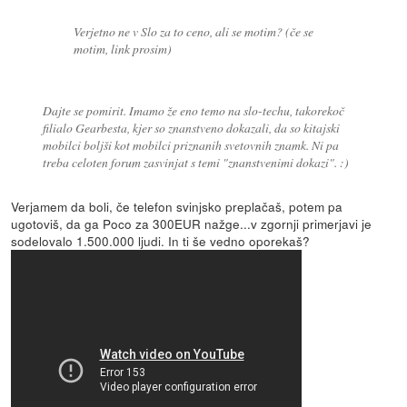
Verjetno ne v Slo za to ceno, ali se motim? (če se
motim, link prosim)
Dajte se pomirit. Imamo že eno temo na slo-techu, takorekoč
filialo Gearbesta, kjer so znanstveno dokazali, da so kitajski
mobilci boljši kot mobilci priznanih svetovnih znamk. Ni pa
treba celoten forum zasvinjat s temi "znanstvenimi dokazi". :)
Verjamem da boli, če telefon svinjsko preplačaš, potem pa
ugotoviš, da ga Poco za 300EUR nažge...v zgornji primerjavi je
sodelovalo 1.500.000 ljudi. In ti še vedno oporekaš?