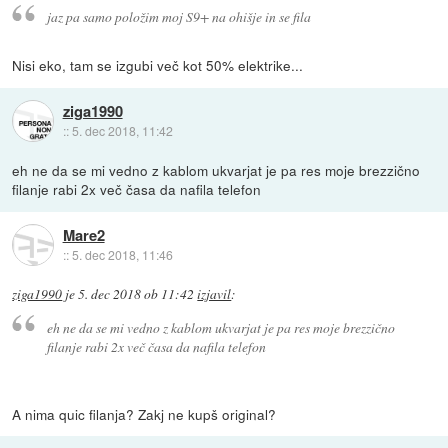
jaz pa samo položim moj S9+ na ohišje in se fila
Nisi eko, tam se izgubi več kot 50% elektrike...
ziga1990
::
5. dec 2018, 11:42
eh ne da se mi vedno z kablom ukvarjat je pa res moje brezzično
filanje rabi 2x več časa da nafila telefon
Mare2
::
5. dec 2018, 11:46
ziga1990
je
5. dec 2018 ob 11:42
izjavil
:
eh ne da se mi vedno z kablom ukvarjat je pa res moje brezzično
filanje rabi 2x več časa da nafila telefon
A nima quic filanja? Zakj ne kupš original?