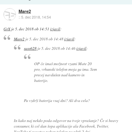
Mare2
::
5. dec 2018, 14:54
GrX
je
5. dec 2018 ob 14:51
izjavil
:
Mare2
je
5. dec 2018 ob 14:48
izjavil
:
sass628
je
5. dec 2018 ob 14:46
izjavil
:
OP če imaš možnost vzami Mate 20
pro, vrhunski telefon moja ga ima. Sem
precej navdušen nad kamero in
baterijo.
Pa vzdrži baterija vsaj dni? Ali dva cela?
In kako naj nekdo poda odgovor na tvoje vprašanje? Če si heavy
consumer, ki cel dan šopa aplikacije ala Facebook, Twitter,
YouTube ti zagotvo noben telefon ne zdrži 2 dni.