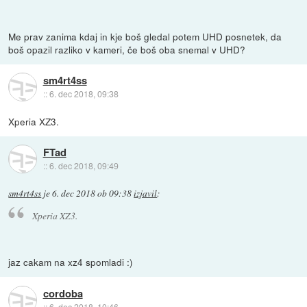
Me prav zanima kdaj in kje boš gledal potem UHD posnetek, da
boš opazil razliko v kameri, če boš oba snemal v UHD?
sm4rt4ss
::
6. dec 2018, 09:38
Xperia XZ3.
FTad
::
6. dec 2018, 09:49
sm4rt4ss
je
6. dec 2018 ob 09:38
izjavil
:
Xperia XZ3.
jaz cakam na xz4 spomladi :)
cordoba
::
6. dec 2018, 10:46