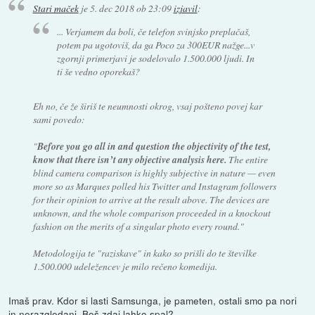
Stari maček
je
5. dec 2018 ob 23:09
izjavil
:
... Verjamem da boli, če telefon svinjsko preplačaš,
potem pa ugotoviš, da ga Poco za 300EUR nažge...v
zgornji primerjavi je sodelovalo 1.500.000 ljudi. In
ti še vedno oporekaš?
Eh no, če že širiš te neumnosti okrog, vsaj pošteno povej kar
sami povedo:
"
Before you go all in and question the objectivity of the test,
know that there isn’t any objective analysis here.
The entire
blind camera comparison is highly subjective in nature — even
more so as Marques polled his Twitter and Instagram followers
for their opinion to arrive at the result above. The devices are
unknown, and the whole comparison proceeded in a knockout
fashion on the merits of a singular photo every round."
Metodologija te "raziskave" in kako so prišli do te številke
1.500.000 udeležencev je milo rečeno komedija.
Imaš prav. Kdor si lasti Samsunga, je pameten, ostali smo pa nori
in nerazgledani. Boš zdaj lahko spal?