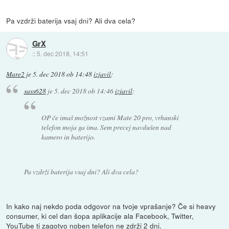
Pa vzdrži baterija vsaj dni? Ali dva cela?
GrX
::
5. dec 2018, 14:51
Mare2
je
5. dec 2018 ob 14:48
izjavil
:
sass628
je
5. dec 2018 ob 14:46
izjavil
:
OP če imaš možnost vzami Mate 20 pro, vrhunski
telefon moja ga ima. Sem precej navdušen nad
kamero in baterijo.
Pa vzdrži baterija vsaj dni? Ali dva cela?
In kako naj nekdo poda odgovor na tvoje vprašanje? Če si heavy
consumer, ki cel dan šopa aplikacije ala Facebook, Twitter,
YouTube ti zagotvo noben telefon ne zdrži 2 dni.