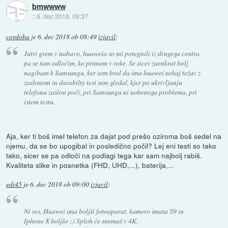
bmwwww
::
6. dec 2018, 09:37
cordoba
je
6. dec 2018 ob 08:49
izjavil
:
Jutri grem v nabavo, huaweia so mi potegnili iz drugega centra,
pa se tam odločim, ko primem v roke. Se sicer zaenkrat bolj
nagibam k Samsungu, ker sem bral da ima huawei nekaj težav z
zaslonom in durabilty test sem gledal, kjer po ukrivljanju
telefona zaslon poči, pri Samsungu ni nobenega problema, pri
istem testu.
Aja, ker ti boš imel telefon za dajat pod prešo oziroma boš sedel na
njemu, da se bo upogibal in posledično počil? Lej eni testi so tako
tako, sicer se pa odloči na podlagi tega kar sam najbolj rabiš.
Kvaliteta slike in posnetka (FHD, UHD,...), baterija,...
edi45
je
6. dec 2018 ob 09:00
izjavil
:
Ni res, Huawei ima boljši fotoaparat, kamero imata S9 in
Iphone X boljšo ;) Sploh če snemaš v 4K.