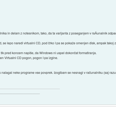
nika in delam z notesnikom, tako, da ta varijanta z poseganjem v raÄunalnik odpa
od, se lepo naredi virtualni CD, pod črko I pa se pokaže omenjen disk, ampak tako
n tik pred koncem napiše, da Windows ni uspel dokončat formatiranja.
en Virtualni CD pogon, pogon I pa izgine.
ik nalagal neke programe vse povprek. Izogibam se nesnagi v računalniku (saj raz
_______________________