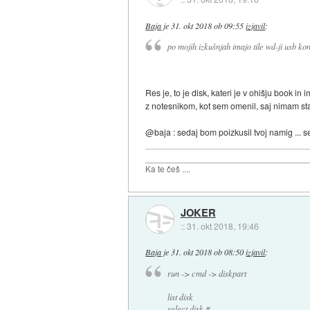
Baja
je
31. okt 2018 ob 09:55
izjavil
:
po mojih izkušnjah imajo tile wd-ji usb ko
Res je, to je disk, kateri je v ohišju book
z notesnikom, kot sem omenil, saj nimam st
@baja : sedaj bom poizkusil tvoj namig ... s
_________________________________
Ka te češ ....
JOKER
::
31. okt 2018, 19:46
Baja
je
31. okt 2018 ob 08:50
izjavil
:
run -> cmd -> diskpart
list disk
select disk #