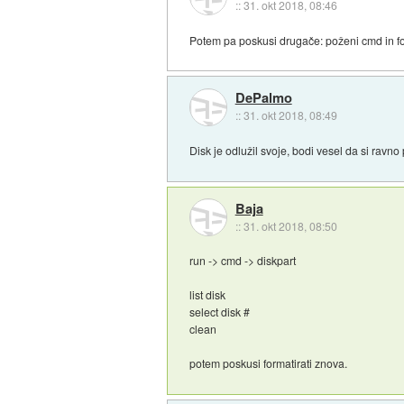
::
31. okt 2018, 08:46
Potem pa poskusi drugače: poženi cmd in for
DePalmo
::
31. okt 2018, 08:49
Disk je odlužil svoje, bodi vesel da si ravno
Baja
::
31. okt 2018, 08:50
run -> cmd -> diskpart
list disk
select disk #
clean
potem poskusi formatirati znova.