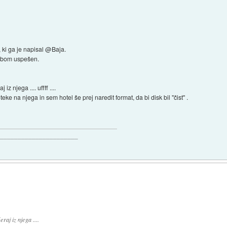
 ki ga je napisal @Baja.
če bom uspešen.
z njega .... uffff ....
ke na njega in sem hotel še prej naredit format, da bi disk bil "čist" .
_______________________
aj iz njega ....