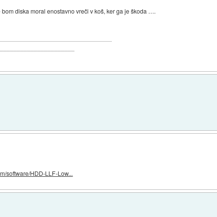
 ne bom diska moral enostavno vreči v koš, ker ga je škoda ….
_______________________
com/software/HDD-LLF-Low...