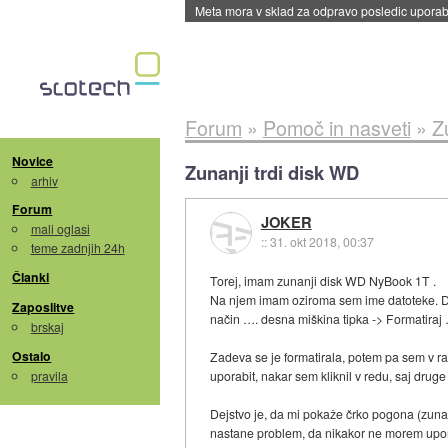
Meta mora v sklad za odpravo posledic uporabe
Forum
»
Pomoč in nasveti
»
Z
Novice
Zunanji trdi disk WD
arhiv
Forum
JOKER
mali oglasi
::
31. okt 2018, 00:37
teme zadnjih 24h
Članki
Torej, imam zunanji disk WD NyBook 1T .
Na njem imam oziroma sem ime datoteke. Da
Zaposlitve
način …. desna miškina tipka -> Formatiraj
brskaj
Ostalo
Zadeva se je formatirala, potem pa sem v raz
pravila
uporabit, nakar sem kliknil v redu, saj drug
Dejstvo je, da mi pokaže črko pogona (zun
nastane problem, da nikakor ne morem upor