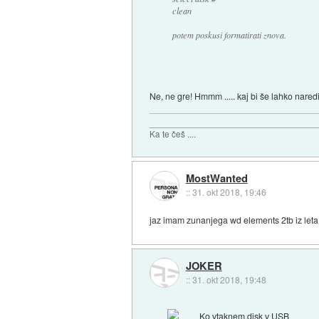
clean
potem poskusi formatirati znova.
Ne, ne gre! Hmmm ..... kaj bi še lahko nared
_________________________________
Ka te češ ....
MostWanted
::
31. okt 2018, 19:46
jaz imam zunanjega wd elements 2tb iz leta
JOKER
::
31. okt 2018, 19:48