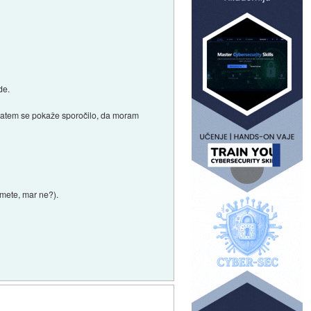
de.
j zatem se pokaže sporočilo, da moram
umete, mar ne?).