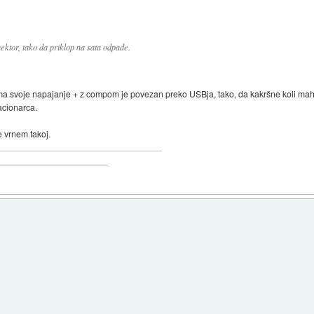
nektor, tako da priklop na sata odpade.
 in ima svoje napajanje + z compom je povezan preko USBja, tako, da kakršne koli m
acionarca.
e vrnem takoj.
_______________________