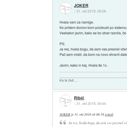
JOKER
::
31. okt 2018, 08:58
Hvala vam za namige.
Ko pridem domov bom poizkusil po sistemu,
Vsekakor javim, kako se bo stvar razvila, 
P.S.
Ja res, hvala bogu, da sem vse presnel včeraj i
Pač sem mislil, da bom na novo shranil datote
Javim, kako in kaj. Hvala še 1x .
_________________________________
Ka te češ ....
Ribič
::
31. okt 2018, 09:44
JOKER
je
31. okt 2018 ob 08:58
izjavil
:
Ja res, hvala bogu, da sem vse presnel včer