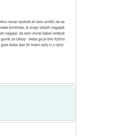
no moral razdreti ali celo uničiti, da se
 neke krmilnike, ki znajo včasih nagajati.
sih nagajal, da sem moral kabel večkrat
 gumb za izklop - treba ga je bilo fizično
 gole diske (ker jih imam več) in z njimi