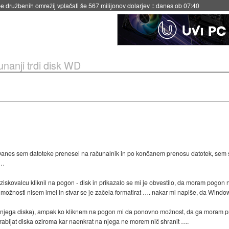
 družbenih omrežij vplačati še 567 milijonov dolarjev
::
danes ob 07:40
unanji trdi disk WD
nes sem datoteke prenesel na računalnik in po končanem prenosu datotek, sem se 
 …
iskovalcu kliknil na pogon - disk in prikazalo se mi je obvestilo, da moram pogon n
e možnosti nisem imel in stvar se je začela formatirat …. nakar mi napiše, da Windo
anjega diska), ampak ko kliknem na pogon mi da ponovno možnost, da ga moram pre
abljat diska oziroma kar naenkrat na njega ne morem nič shranit ….