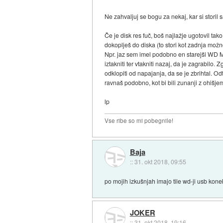
Ne zahvaljuj se bogu za nekaj, kar si storil 
Če je disk res fuč, boš najlažje ugotovil tak
dokoplješ do diska (to stori kot zadnja možno
Npr. jaz sem imel podobno en starejši WD My
iztakniti ter vtakniti nazaj, da je zagrabilo.
odklopiti od napajanja, da se je zbrihtal. Od
ravnaš podobno, kot bi bili zunanji z ohišje
lp
Vse ribe so mi pobegnile!
Baja
::
31. okt 2018, 09:55
po mojih izkušnjah imajo tile wd-ji usb kone
JOKER
::
31. okt 2018, 19:16