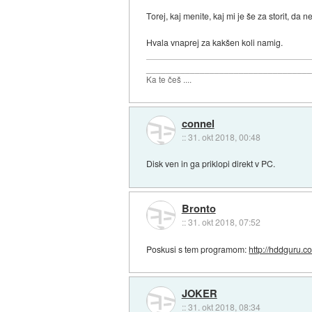
Torej, kaj menite, kaj mi je še za storit, da
Hvala vnaprej za kakšen koli namig.
_________________________________
Ka te češ ....
connel
::
31. okt 2018, 00:48
Disk ven in ga priklopi direkt v PC.
Bronto
::
31. okt 2018, 07:52
Poskusi s tem programom:
http://hddguru.
JOKER
::
31. okt 2018, 08:34