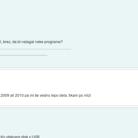
il, brez, da bi nalagal neke programe?
_______________________
 2009 ali 2010 pa mi še vedno lepo dela. trkam po mizi
Ko vtaknem disk v USB