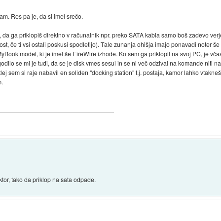
sam. Res pa je, da si imel srečo.
o, da ga priklopiš direktno v računalnik npr. preko SATA kabla samo boš zadevo verjet
st, če ti vsi ostali poskusi spodletijo). Tale zunanja ohišja imajo ponavadi noter še
Book model, ki je imel še FireWire izhode. Ko sem ga priklopil na svoj PC, je vča
 Zgodilo se mi je tudi, da se je disk vmes sesul in se ni več odzival na komande niti na
tlej sem si raje nabavil en soliden "docking station" t.j. postaja, kamor lahko vtakneš
m.
ktor, tako da priklop na sata odpade.