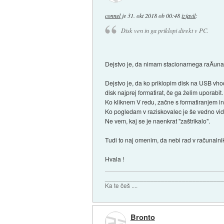
connel
je
31. okt 2018 ob 00:48
izjavil
:
Disk ven in ga priklopi direkt v PC.
Dejstvo je, da nimam stacionarnega raÄunal
Dejstvo je, da ko priklopim disk na USB vh
disk najprej formatirat, če ga želim uporabit.
Ko kliknem V redu, začne s formatiranjem i
Ko pogledam v raziskovalec je še vedno vid
Ne vem, kaj se je naenkrat "zaštrikalo".
Tudi to naj omenim, da nebi rad v računaln
Hvala !
_________________________________
Ka te češ ....
Bronto