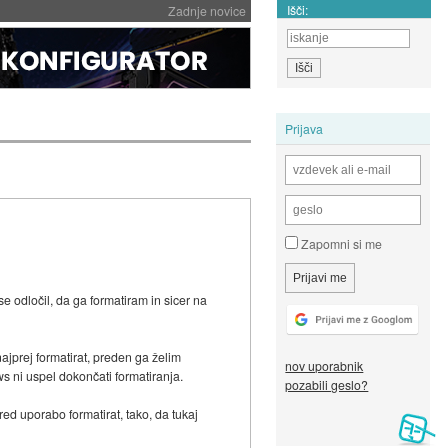
Išči:
Zadnje novice
Prijava
Zapomni si me
odločil, da ga formatiram in sicer na
ajprej formatirat, preden ga želim
nov uporabnik
ws ni uspel dokončati formatiranja.
pozabili geslo?
d uporabo formatirat, tako, da tukaj