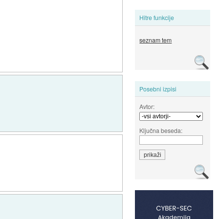
Hitre funkcije
seznam tem
Posebni izpisi
Avtor:
Ključna beseda: